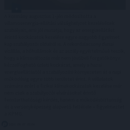
A kormány augusztus 1-jén módosította a
villamosenergia-ellátási válsághelyzet kezelésének
szabályait, ami jól mutatja, hogy az energiaellátást
érintő kockázatok kezelése egyre nagyobb figyelmet
kap szabályozói oldalról is. A rekordalacsony dunai
vízállás, a hőhullámok és az aszály egyértelművé teszik,
hogy a klímaváltozás már nem jövőbeli forgatókönyv:
kézzelfogható üzleti kockázat, amely a hazai
energiaellátástól a szabályozási környezeten át a napi
működésig egyre több területet érint. A vállalatok
számára ezért a fizikai klímakockázatok kezelése már
nem csak a szabályozói elvárásokat érintő
fenntarthatósági kérdés, hanem a működésbiztonság
és a versenyképesség alapvető feltétele – figyelmeztet
a KPMG.
2026. 08. 07. 03:00