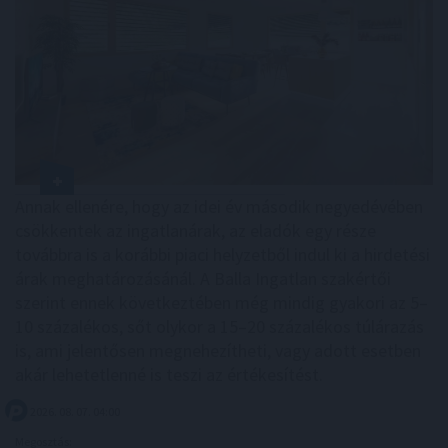
Annak ellenére, hogy az idei év második negyedévében
csökkentek az ingatlanárak, az eladók egy része
továbbra is a korábbi piaci helyzetből indul ki a hirdetési
árak meghatározásánál. A Balla Ingatlan szakértői
szerint ennek következtében még mindig gyakori az 5–
10 százalékos, sőt olykor a 15–20 százalékos túlárazás
is, ami jelentősen megnehezítheti, vagy adott esetben
akár lehetetlenné is teszi az értékesítést.
2026. 08. 07. 04:00
Megosztás: