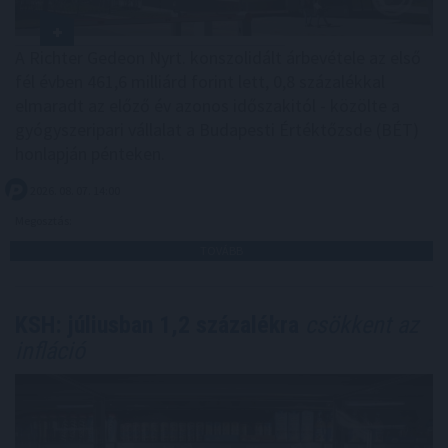
A Richter Gedeon Nyrt. konszolidált árbevétele az első
fél évben 461,6 milliárd forint lett, 0,8 százalékkal
elmaradt az előző év azonos időszakitól - közölte a
gyógyszeripari vállalat a Budapesti Értéktőzsde (BÉT)
honlapján pénteken.
2026. 08. 07. 14:00
Megosztás:
TOVÁBB
KSH: júliusban 1,2 százalékra
csökkent az
infláció