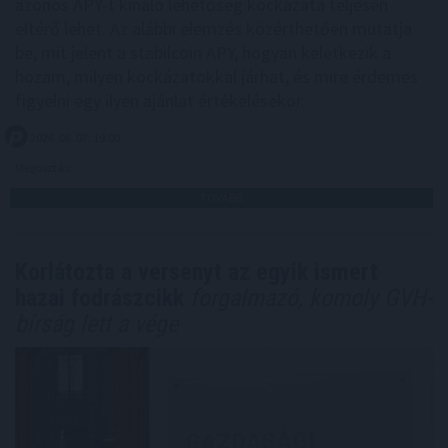
azonos APY-t kínáló lehetőség kockázata teljesen
eltérő lehet. Az alábbi elemzés közérthetően mutatja
be, mit jelent a stabilcoin APY, hogyan keletkezik a
hozam, milyen kockázatokkal járhat, és mire érdemes
figyelni egy ilyen ajánlat értékelésekor.
2026. 08. 07. 19:00
Megosztás:
TOVÁBB
Korlátozta a versenyt az egyik ismert
hazai fodrászcikk
forgalmazó, komoly GVH-
bírság lett a vége