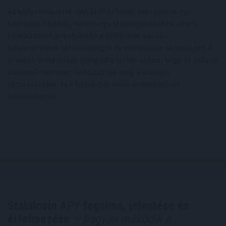
Az eÁfa rendszerre való átállás tehát nem csupán egy
technikai frissítés, hanem egy stratégiai döntés, amely
hosszú távon befolyásolja a vállalatok adózási
folyamatainak hatékonyságát és compliance képességét. A
proaktív felkészülés elengedhetetlen ahhoz, hogy az adózók
zökkenőmentesen birkózzanak meg a közelgő
változásokkal, és a kihívásból valós versenyelőnyt
kovácsoljanak.
Stabilcoin APY fogalma, jelentése és
értelmezése
– hogyan működik a