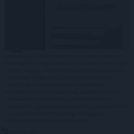
A Gazdasági Versenyhivatal (GVH) több mint 68 millió
forint versenyfelügyeleti bírságot szabott ki a Hair-Line
Kft.-re – az egyik ismert, évtizedek óta működő hazai
fodrászcikk forgalmazóra – mert a vállalkozás a
területi képviseleti rendszerében korlátozta
termékeinek viszonteladási árait, valamint területi
korlátozást is alkalmazott. A viszonteladási árak
rögzítése az egyik legsúlyosabb versenyjogi jogsértés, a
cég együttműködött a versenyhatósággal és
előremutató vállalásokat ajánlott fel.
2026. 08. 07. 18:00