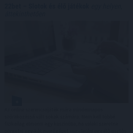
22bet – Slotok és élő játékok
egy helyen,
áttekinthetően
Az online szerencsejáték mára mindennapos
szórakozássá vált sokak számára. Nem kell többé
fizikailag elmenni egy kaszinóba, ha valaki szeretne
pörgetni egy-két nyerőgépet vagy leülni egy élő osztós