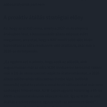
adóosztályának partnere.
A proaktív átállás stratégiai előny
Az, hogy az új XSD séma, amely a 2027-es év elején is
érvényben lesz, a kommunikált júliusi időpont előtt
megjelent, arra utal, hogy a NAV minél több időt kíván
biztosítani az eÁfa rendszerre való átállásra, akár már a
2026-os év folyamán.
„Ez egyben azt is jelenti, hogy azok az adózók, akik
augusztusban már az eÁfa M2M rendszeren keresztül (akkor
már a 2.0-ás séma szerint) adják be áfabevallásukat, a 2026
júliusi adóbevallási időszakban életbe lépő, belföldi
összesítő nyilatkozatokra vonatkozó változásokat már nem
szükséges lekövetniük. Az M-lapok ugyanis kizárólag a 65-ös
ÁNYK-s nyomtatványnak képezik részét, így az M2M-re való
átállás e tekintetben is egyszerűsíti az adminisztrációt” –