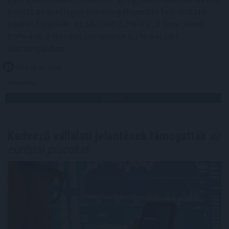
között az esetleges békemegállapodás felé mutató
jeleket figyelték. Az S&P500 0,2%-kal, a Dow Jones
0,9%-kal, a Nasdaq Composite 0,1%-kal zárt
alacsonyabban.
2026. 08. 07. 10:00
Megosztás:
TOVÁBB
Kedvező vállalati jelentések támogatták
az
európai piacokat