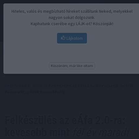
Hiteles, valós és megbízható híreket szállítunk Neked, melyekkel
nagyon sokat dolgozunk.
Kaphatunk cserébe egy LÁJK-ot? Köszönjük!
Lájkolom
Menü
Köszönöm, már like-oltam
Kezdőoldal
//
Hírek
// Felkészülés az eÁfa 2.0-ra: kevesebb mint fél
év maradt az ÁNYK kivezetéséig
Felkészülés az eÁfa 2.0-ra:
kevesebb mint
fél év maradt