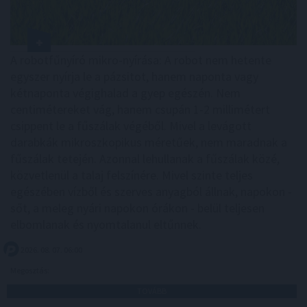
A robotfűnyíró mikro-nyírása: A robot nem hetente
egyszer nyírja le a pázsitot, hanem naponta vagy
kétnaponta végighalad a gyep egészén. Nem
centimétereket vág, hanem csupán 1-2 millimétert
csippent le a fűszálak végéből. Mivel a levágott
darabkák mikroszkopikus méretűek, nem maradnak a
fűszálak tetején. Azonnal lehullanak a fűszálak közé,
közvetlenül a talaj felszínére. Mivel szinte teljes
egészében vízből és szerves anyagból állnak, napokon -
sőt, a meleg nyári napokon órákon - belül teljesen
elbomlanak és nyomtalanul eltűnnek.
2026. 08. 07. 06:00
Megosztás:
TOVÁBB