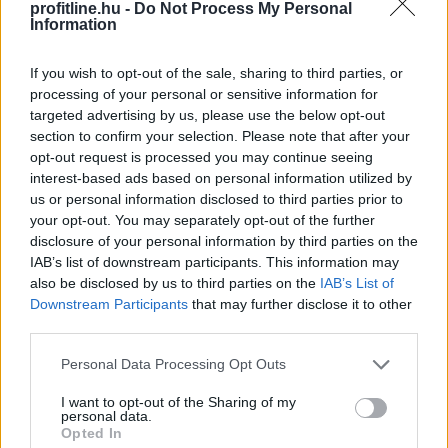
profitline.hu -
Do Not Process My Personal
Information
Beindultak a lakásépítések
Magyarországon
– Ez már az Otthon Start
If you wish to opt-out of the sale, sharing to third parties, or
hatása?
processing of your personal or sensitive information for
targeted advertising by us, please use the below opt-out
section to confirm your selection. Please note that after your
opt-out request is processed you may continue seeing
interest-based ads based on personal information utilized by
us or personal information disclosed to third parties prior to
your opt-out. You may separately opt-out of the further
disclosure of your personal information by third parties on the
IAB’s list of downstream participants. This information may
also be disclosed by us to third parties on the
IAB’s List of
Downstream Participants
that may further disclose it to other
third parties.
Please note that this website/app uses one or more Google
Personal Data Processing Opt Outs
services and may gather and store information including but
not limited to your visit or usage behaviour. You may click to
I want to opt-out of the Sharing of my
Az első félévben 22 százalékkal több lakás épült, mint
personal data.
grant or deny consent to Google and its third-party tags to
egy évvel korábban, a kiadott építési engedélyek száma
Opted In
use your data for below specified purposes in below Google