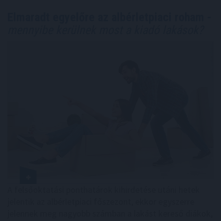
Elmaradt egyelőre az albérletpiaci roham -
mennyibe kerülnek most a kiadó lakások?
A felsőoktatási ponthatárok kihirdetése utáni hetek
jelentik az albérletpiaci főszezont, ekkor egyszerre
jelennek meg nagyobb számban a lakást kereső diákok,