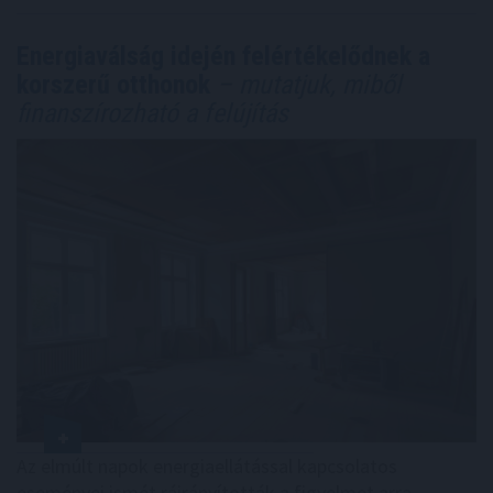
Energiaválság idején felértékelődnek a
korszerű otthonok
– mutatjuk, miből
finanszírozható a felújítás
Az elmúlt napok energiaellátással kapcsolatos
eseményei ismét ráirányították a figyelmet arra,