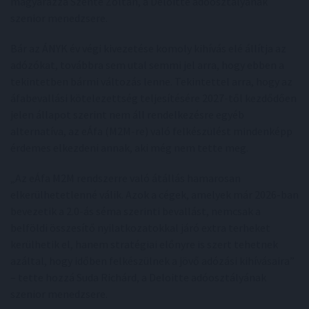
magyarázza Szente Zoltán, a Deloitte adóosztályának
szenior menedzsere.
Bár az ÁNYK év végi kivezetése komoly kihívás elé állítja az
adózókat, továbbra sem utal semmi jel arra, hogy ebben a
tekintetben bármi változás lenne. Tekintettel arra, hogy az
áfabevallási kötelezettség teljesítésére 2027-től kezdődően
jelen állapot szerint nem áll rendelkezésre egyéb
alternatíva, az eÁfa (M2M-re) való felkészülést mindenképp
érdemes elkezdeni annak, aki még nem tette meg.
„Az eÁfa M2M rendszerre való átállás hamarosan
elkerülhetetlenné válik. Azok a cégek, amelyek már 2026-ban
bevezetik a 2.0-ás séma szerinti bevallást, nemcsak a
belföldi összesítő nyilatkozatokkal járó extra terheket
kerülhetik el, hanem stratégiai előnyre is szert tehetnek
azáltal, hogy időben felkészülnek a jövő adózási kihívásaira”
– tette hozzá Suda Richárd, a Deloitte adóosztályának
szenior menedzsere.