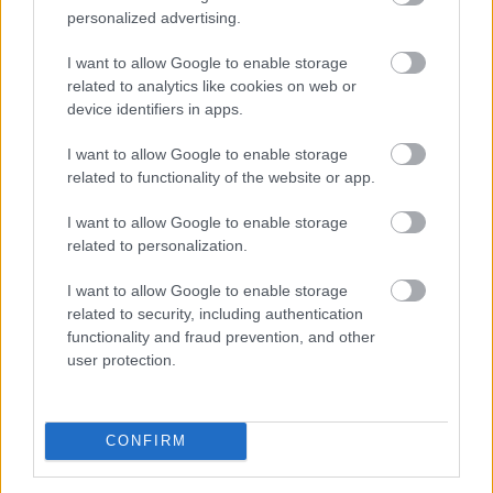
personalized advertising.
I want to allow Google to enable storage
related to analytics like cookies on web or
device identifiers in apps.
I want to allow Google to enable storage
related to functionality of the website or app.
I want to allow Google to enable storage
related to personalization.
I want to allow Google to enable storage
Háromnapi csökkenés után, az emelkedő olajárak és az
related to security, including authentication
amerikai munkaerőpiac stabilitását mutató adatok
functionality and fraud prevention, and other
hatására az amerikai tízéves hozam újra felfelé
user protection.
mozdult csütörtökön.
CONFIRM
2026. 08. 07. 11:00
Megosztás: