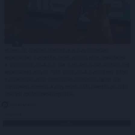
Mérsékelt elmozdulásokat mutatva többnyire
emelkedtek a vezető nyugat-európai részvényindexek.
A Stoxx600 0,2%-kal, a DAX 0,1%-kal, a CAC40 0,4%-kal
emelkedett, míg az FTSE 100 0,2%-kal csökkent. Ezzel
a páneurópai index sorozatban harmadik napon zárt
történelmi csúcson. A napi emelkedés jelentős részét a
vállalati eredmények hajtották.
2026. 08. 07. 09:00
Megosztás:
TOVÁBB