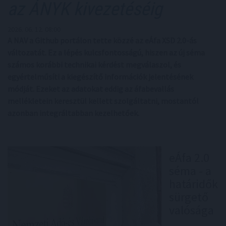
az ÁNYK kivezetéséig
2026. 06. 12. 08:00
A NAV a Github portálon tette közzé az eÁfa XSD 2.0-ás
változatát. Ez a lépés kulcsfontosságú, hiszen az új séma
számos korábbi technikai kérdést megválaszol, és
egyértelműsíti a kiegészítő információk jelentésének
módját. Ezeket az adatokat eddig az áfabevallás
mellékletein keresztül kellett szolgáltatni, mostantól
azonban integráltabban kezelhetőek.
eÁfa 2.0
séma - a
határidők
sürgető
valósága