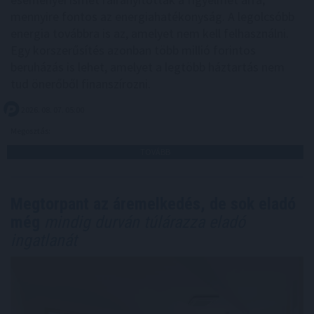
mennyire fontos az energiahatékonyság. A legolcsóbb
energia továbbra is az, amelyet nem kell felhasználni.
Egy korszerűsítés azonban több millió forintos
beruházás is lehet, amelyet a legtöbb háztartás nem
tud önerőből finanszírozni.
2026. 08. 07. 05:00
Megosztás:
TOVÁBB
Megtorpant az áremelkedés, de sok eladó
még
mindig durván túlárazza eladó
ingatlanát