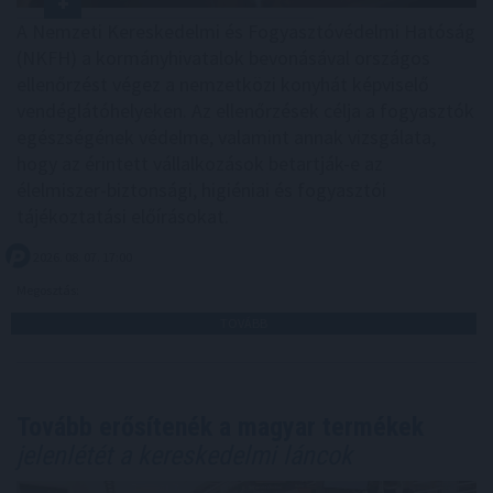
A Nemzeti Kereskedelmi és Fogyasztóvédelmi Hatóság
(NKFH) a kormányhivatalok bevonásával országos
ellenőrzést végez a nemzetközi konyhát képviselő
vendéglátóhelyeken. Az ellenőrzések célja a fogyasztók
egészségének védelme, valamint annak vizsgálata,
hogy az érintett vállalkozások betartják-e az
élelmiszer-biztonsági, higiéniai és fogyasztói
tájékoztatási előírásokat.
2026. 08. 07. 17:00
Megosztás:
TOVÁBB
Tovább erősítenék a magyar termékek
jelenlétét a kereskedelmi láncok