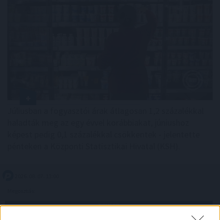
Júliusban a fogyasztói árak átlagosan 1,2 százalékkal
haladták meg az egy évvel korábbiakat, júniushoz
képest pedig 0,1 százalékkal csökkentek - jelentette
pénteken a Központi Statisztikai Hivatal (KSH).
2026. 08. 07. 13:00
Megosztás:
TOVÁBB