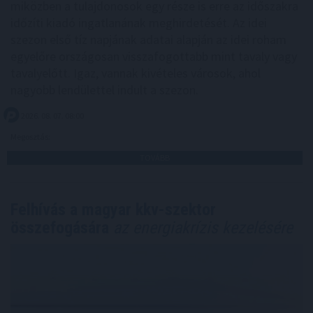
miközben a tulajdonosok egy része is erre az időszakra
időzíti kiadó ingatlanának meghirdetését. Az idei
szezon első tíz napjának adatai alapján az idei roham
egyelőre országosan visszafogottabb mint tavaly vagy
tavalyelőtt. Igaz, vannak kivételes városok, ahol
nagyobb lendülettel indult a szezon.
2026. 08. 07. 08:00
Megosztás:
TOVÁBB
Felhívás a magyar kkv-szektor
összefogására
az energiakrízis kezelésére