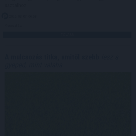
asztalhoz.
2026. 08. 07. 06:59
Megosztás:
TOVÁBB
A mulcsozás titka, amitől szebb
lesz a
gyeped, mint valaha