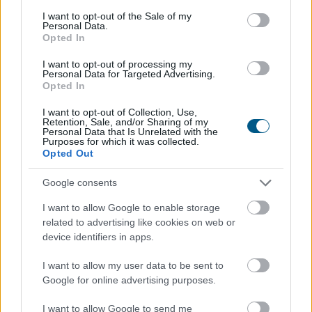
pedig még nagyobb, 29 százalékos ugrást mutatott –
consent section.
I want to opt-out of the Sale of my
derül ki a Központi Statisztikai Hivatal (KSH) friss
Personal Data.
adataiból. A beszámoló szerint az első negyedév volt
Opted In
kiemelkedő, a másodikban már sokkal kisebb
I want to opt-out of processing my
mértékben élénkült a piac. A statisztika alapján
Personal Data for Targeted Advertising.
Opted In
folytatódott az eddigi tendencia: az Otthon Start
Program érezhetően fellendítette a keresletet, ezt
I want to opt-out of Collection, Use,
igyekszik most lekövetni a kínálat is.
Retention, Sale, and/or Sharing of my
Personal Data that Is Unrelated with the
Purposes for which it was collected.
2026. 08. 07. 12:00
Opted Out
Megosztás:
Google consents
TOVÁBB
I want to allow Google to enable storage
related to advertising like cookies on web or
device identifiers in apps.
Felfelé mozdultak a fejlett piaci
kötvényhozamok,
a forint 1%-kal gyengült
I want to allow my user data to be sent to
az euróval szemben
Google for online advertising purposes.
I want to allow Google to send me