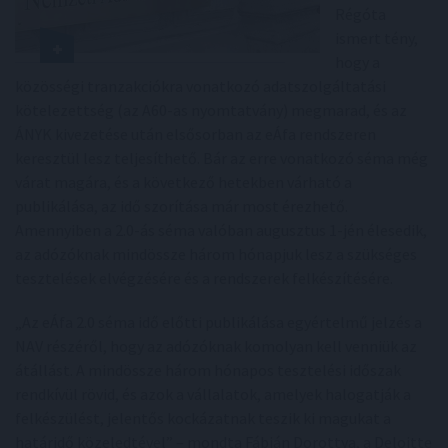
Régóta
ismert tény,
hogy a
közösségi tranzakciókra vonatkozó adatszolgáltatási
kötelezettség (az A60-as nyomtatvány) megmarad, és az
ÁNYK kivezetése után elsősorban az eÁfa rendszeren
keresztül lesz teljesíthető. Bár az erre vonatkozó séma még
várat magára, és a következő hetekben várható a
publikálása, az idő szorítása már most érezhető.
Amennyiben a 2.0-ás séma valóban augusztus 1-jén élesedik,
az adózóknak mindössze három hónapjuk lesz a szükséges
tesztelések elvégzésére és a rendszerek felkészítésére.
„Az eÁfa 2.0 séma idő előtti publikálása egyértelmű jelzés a
NAV részéről, hogy az adózóknak komolyan kell venniük az
átállást. A mindössze három hónapos tesztelési időszak
rendkívül rövid, és azok a vállalatok, amelyek halogatják a
felkészülést, jelentős kockázatnak teszik ki magukat a
határidő közeledtével” – mondta Fábián Dorottya, a Deloitte