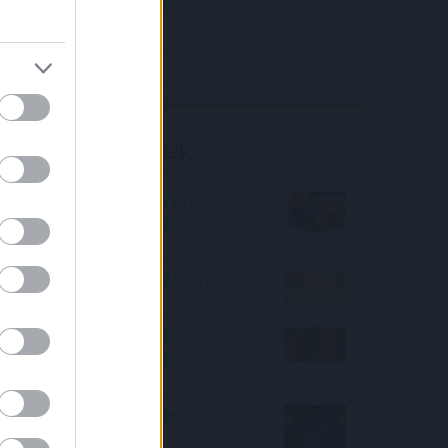
4IG elemzés
Richter elemzés
Befektetési tippek
Nem kell már az ingyen 10 millió
Ft? Pedig 2022-ben még
igényelhető!
Heti kamattükör – olcsóbb a 20,
mint a 10 éves kamat
A használt lakások vásárlására
szóló csok-os szerződések aránya
19 százalékra nőtt
A Wells Fargo varázsgömbje
hétezret lát jövőre