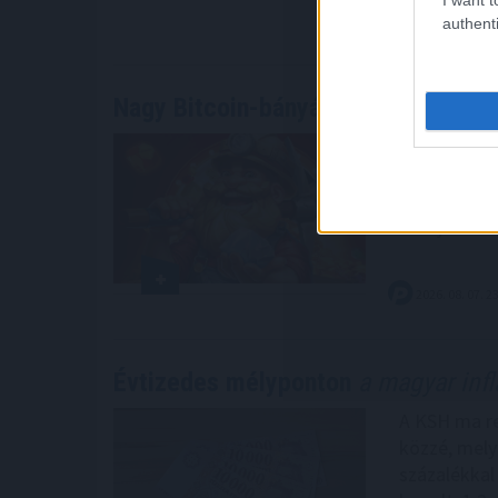
2026. 08. 07. 2
authenti
Nagy Bitcoin-bányászok álltak
be a 
A Bitcoin-b
csatlakozot
lendületet 
elterjedésé
2026. 08. 07. 2
Évtizedes mélyponton
a magyar infl
A KSH ma reg
közzé, melye
százalékkal