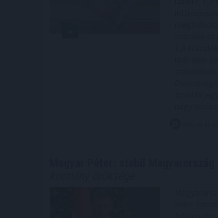
lassult: 1,2
inflációcsö
meghaladta 
százalékos 
1,4 százalé
már nem vol
százalékon á
Összességé
további jeg
nagy valósz
2026. 08. 07. 2
Magyar Péter: stabil Magyarország 
kormány öröksége
Magyarország
ezért felol
folyamatos