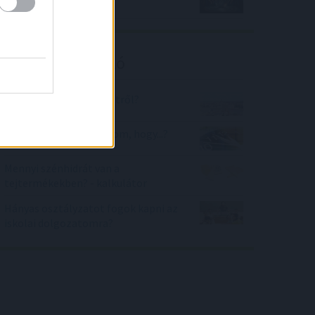
Kalkulátor ajánló
Mennyit tudsz Budapestről?
Hányat kell még aludnom, hogy...?
Mennyi szénhidrát van a
tejtermékekben? - kalkulátor
Hányas osztályzatot fogok kapni az
iskolai dolgozatomra?