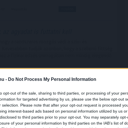
4:00
Megosztás:
TOVÁBB
t
az agyadat is futtatni kell
hogy a rendszeres mozgás védi a szív- és
. Kevesebben tudják azonban, hogy a szellemi fittség
ez a fizikai edzés önmagában nem mindig elegendő
.hu -
Do Not Process My Personal Information
3:00
Megosztás:
TOVÁBB
to opt-out of the sale, sharing to third parties, or processing of your per
formation for targeted advertising by us, please use the below opt-out s
r selection. Please note that after your opt-out request is processed y
eing interest-based ads based on personal information utilized by us or
disclosed to third parties prior to your opt-out. You may separately opt-
k40 nyugdíj?
- 470 milliárdos
losure of your personal information by third parties on the IAB’s list of