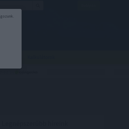
Belépés
lgozunk.
BOR
BIRS
Kalkulátorok
Legnépszerűbb híreink