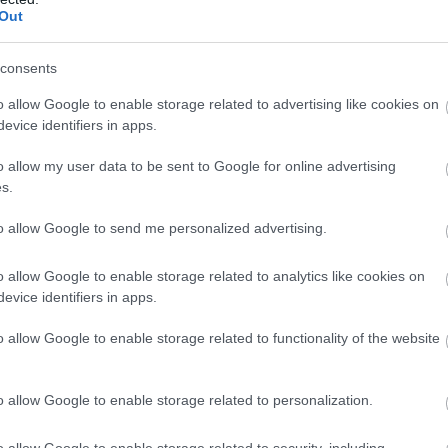
.
Out
consents
1:00
Megosztás:
TOVÁBB
o allow Google to enable storage related to advertising like cookies on
evice identifiers in apps.
o allow my user data to be sent to Google for online advertising
s.
tet, a JPMorgan szerint
a Wall Street
to allow Google to send me personalized advertising.
lyba ütközött az amerikai kriptoszabályozás: a
o allow Google to enable storage related to analytics like cookies on
 augusztusi szünet előtt nem vitte szavazásra a
evice identifiers in apps.
et, miközben a JPMorgan arra figyelmeztet, hogy a
további csúszása komoly versenyelőnyt adhat a
o allow Google to enable storage related to functionality of the website
s pénzügyi rendszernek. A tét nemcsak a
ák szabályozási környezete, hanem a több
o allow Google to enable storage related to personalization.
 dollárosra növekedő tokenizációs piac jövője is
o allow Google to enable storage related to security, including