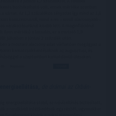
 százalékra a júniusi 1,7 százalékról. A további
kkenés borítékolható volt, ennek mértéke azonban
a vártat. Az 1,2 százalékos tényadat így mind az 1,6
piaci konszenzusnál, mind a mi – ennél alacsonyabb –
kos várakozásunknál kisebb lett. A maginflációnál
t ilyen mértékű a lassulás, ez a mutató 1,9
llt júliusban a júniusi 2 százalék után.
ben a mostani alacsony adat várhatóan megágyaz a
ybanki kamatcsökkentéseknek az augusztusi, és
ínűséggel a szeptemberi kamatdöntő üléseken.
2:00
Megosztás:
TOVÁBB
energiaellátása,
de drámai az Orbán-
 energiaellátása stabil, az ivóvízellátás biztosított,
dják a rendkívüli intézkedések egy részét, ugyanakkor
an figyelemmel kísérik a paksi atomerőmű