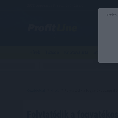
2026. augusztus 8., szombat - László
Hiteles
Hírek
Tőzsde
Kriptovaluta
Stabilcoin
Kezdőoldal
//
Hírek
// Folytatódik a fogyatékossággal é
Folytatódik a fogyatéko