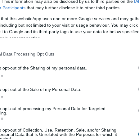
. This information may also be disclosed by us to third parties on the
IA
Participants
that may further disclose it to other third parties.
zámára is megnyitott, negyven év jogosultsági idő
 that this website/app uses one or more Google services and may gath
e vehető nyugdíj első pillantásra méltányos
including but not limited to your visit or usage behaviour. You may click 
nek tűnhet. A háttérben meghúzódó pénzügyi
 to Google and its third-party tags to use your data for below specifi
yek azonban súlyosak lehetnek: Farkas András
ogle consent section.
értő szerint egy ilyen rendszer éves költsége
téken számolva akár a 470 milliárd forintot is
l Data Processing Opt Outs
tná.
o opt-out of the Sharing of my personal data.
2:00
Megosztás:
TOVÁBB
In
o opt-out of the Sale of my Personal Data.
In
to opt-out of processing my Personal Data for Targeted
Akkor mitől?
ing.
In
nevezés félrevezetőbb, mint gondolnánk. Nem létezik
leges biológiai kapcsoló, amely felismeri a korsó
o opt-out of Collection, Use, Retention, Sale, and/or Sharing
ersonal Data that Is Unrelated with the Purposes for which it
annak energiáját egyenesen a köldök köré
lected.