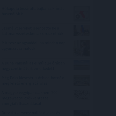
Hőkupola bezárult: bajban a klímát
használók is
Személycseréket jelentette be a
katonai vezetésben az orosz elnök
Mit tesz az agyaddal, ha minden nap
ugyanazt csinálod?
A Duna Paksnál az elmúlt 24 órában
négy centimétert emelkedett
Még Paks kiesését is áthidalhatná a
megfelelő energiatárolás
A magyar vegyipar csaknem 200
megawattal csökkentette
energiafelhasználását
Durvul a verseny: nullás díjakat és