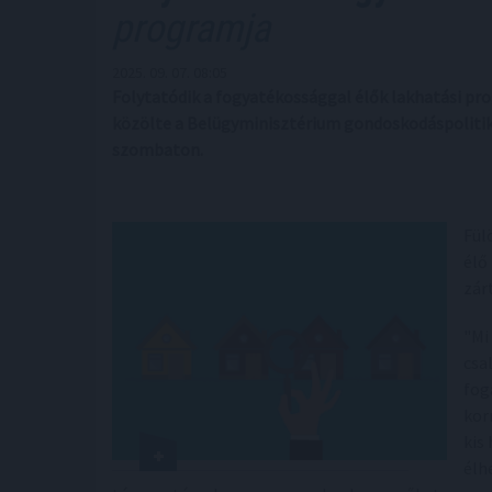
programja
2025. 09. 07. 08:05
Folytatódik a fogyatékossággal élők lakhatási prog
közölte a Belügyminisztérium gondoskodáspolitiká
szombaton.
Fül
élő
zár
"Mi
csa
fog
kor
kis
élh