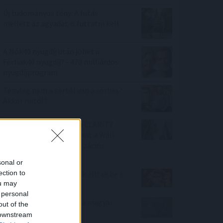
Új tudományos tény: A futás
mellett az agyadat is futtatni kell
A Nők40 nyugdíj után jöhet a
Férfiak40 nyugdíj? - 470 milliárdos
nyugdíjprogram
Tényleg nem a sörtől van a sörhas?
Akkor mitől?
Félretette a Szenátus a CLARITY
Actet, a JPMorgan szerint a Wall
Street viheti el a tokenizációs
boomot
sonal or
ection to
Nagy Bitcoin-bányászok álltak be a
ou may
Stratum V2 mögé
 personal
Évtizedes mélyponton a magyar
out of the
infláció
 downstream