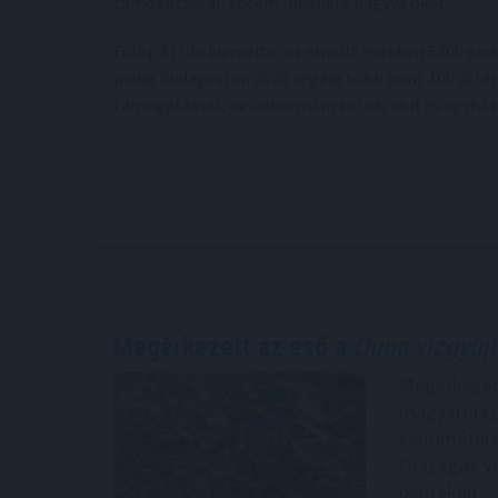
támogatással, sosem magukra hagyva őket.
Fülöp Attila kiemelte, az elmúlt években 5300 embe
pedig Budapesten 2026 végéig több mint 100 új fér
támogatással, az önkormányzatok, civil és egyház
Megérkezett az eső a
Duna vízgyűjt
Megérkezett
magyarorszá
centimétere
Országos Ví
pénteken.