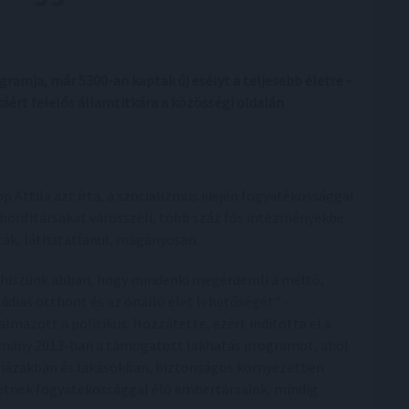
ramja, már 5300-an kaptak új esélyt a teljesebb életre -
ért felelős államtitkára a közösségi oldalán
öp Attila azt írta, a szocializmus idején fogyatékossággal
 honfitársakat városszéli, több száz fős intézményekbe
ták, láthatatlanul, magányosan.
 hiszünk abban, hogy mindenki megérdemli a méltó,
ládias otthont és az önálló élet lehetőségét" -
almazott a politikus. Hozzátette, ezért indította el a
mány 2013-ban a támogatott lakhatás programot, ahol
 házakban és lakásokban, biztonságos környezetben
etnek fogyatékossággal élő embertársaink, mindig