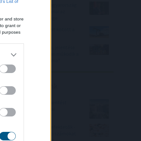
B’s List of
Magyar Péter: stabil Magyarország
energiaellátása, de drámai az
Orbán-kormány öröksége
er and store
to grant or
Olajszállítási szerződést kötött a
ed purposes
Janaf és a Mol
Stabilcoin APY fogalma, jelentése
és értelmezése – hogyan működik a
stabilcoinok éves hozama?
Friss elemzéseink
Fokozatos kamatcsökkentést
támogatnak az amerikai
jegybankárok
Örülhetnek a Richter befektetők -
piaci konszenzus feletti számokat
közölt a tőzsdei vállalat