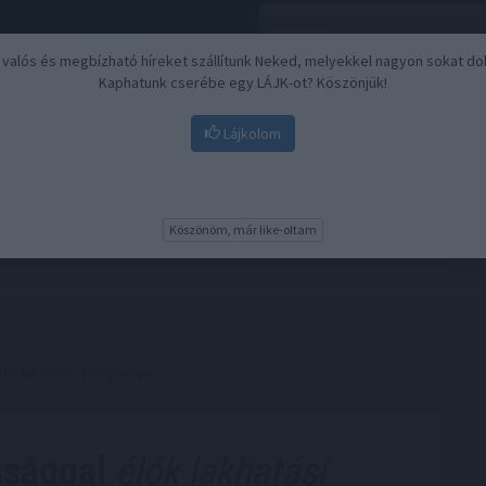
, valós és megbízható híreket szállítunk Neked, melyekkel nagyon sokat do
Kaphatunk cserébe egy LÁJK-ot? Köszönjük!
Lájkolom
Nyugdíj
Biztosítási befektetések
BU
Köszönöm, már like-oltam
lők lakhatási programja
ssággal
élők lakhatási