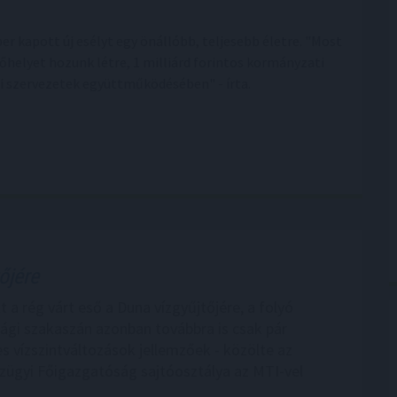
r kapott új esélyt egy önállóbb, teljesebb életre. "Most
őhelyet hozunk létre, 1 milliárd forintos kormányzati
i szervezetek együttműködésében" - írta.
őjére
 a rég várt eső a Duna vízgyűjtőjére, a folyó
gi szakaszán azonban továbbra is csak pár
s vízszintváltozások jellemzőek - közölte az
zügyi Főigazgatóság sajtóosztálya az MTI-vel