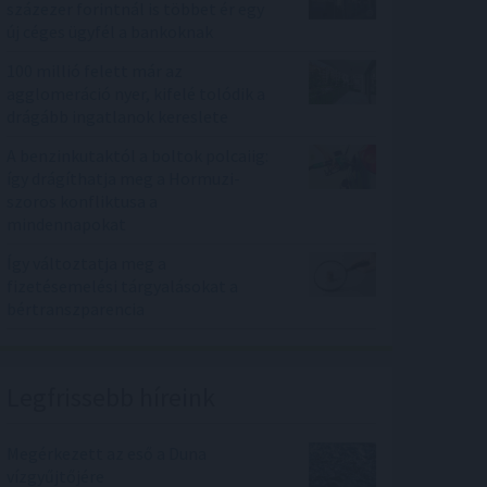
százezer forintnál is többet ér egy
új céges ügyfél a bankoknak
100 millió felett már az
agglomeráció nyer, kifelé tolódik a
drágább ingatlanok kereslete
A benzinkutaktól a boltok polcaiig:
így drágíthatja meg a Hormuzi-
szoros konfliktusa a
mindennapokat
Így változtatja meg a
fizetésemelési tárgyalásokat a
bértranszparencia
Legfrissebb híreink
Megérkezett az eső a Duna
vízgyűjtőjére