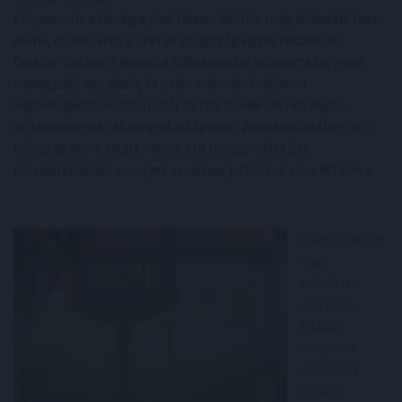
Folytatódik a hőség a jövő héten: hétfőn még többfelé lesz
élénk, olykor erős a szél és az ország egyes részein 30
Celsius-fok alatt marad a hőmérséklet csúcsértéke, majd
melegedés kezdődik, és a hét második felében a
legmelegebb órákban akár 39 fok is lehet. A hét végén
feltámad a szél és megnő a záporok, zivatarok esélye, de a
hőség akkor is kitart - derül ki a HungaroMet Zrt.
előrejelzéséből, amelyet vasárnap juttattak el az MTI-hez.
Hétfőn derült
vagy
felhőtlen
időre van
kilátás
csapadék
nélkül. Az
északi,