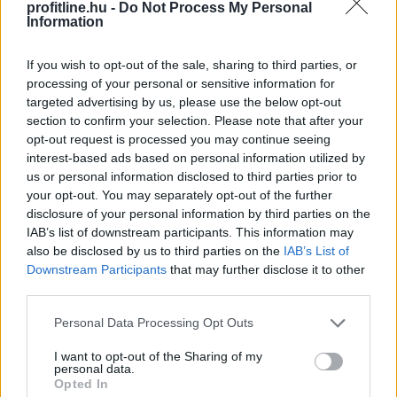
vízszintje történelmi mélységbe süllyedt, ami
profitline.hu -
Do Not Process My Personal
Information
ellehetetlenítette a hajózást, a hűtővíz hiánya pedig
arra kényszerítette a paksi atomerőművet, hogy
If you wish to opt-out of the sale, sharing to third parties, or
termelését a minimális szintre csökkentse. A közútra
processing of your personal or sensitive information for
terelt áruszállítás és a hazai villamosenergia-termelés
targeted advertising by us, please use the below opt-out
visszaesése a rekordközeli nyári fogyasztás mellett
section to confirm your selection. Please note that after your
jelentősen növeli az energiaimportot. Ez újabb inflációs
opt-out request is processed you may continue seeing
nyomást okozhat, ami megnehezítheti a Magyar
interest-based ads based on personal information utilized by
Nemzeti Bank számára a kamatcsökkentési ciklus
us or personal information disclosed to third parties prior to
folytatását és a forintra is kedvezőtlen hatással lehet -
your opt-out. You may separately opt-out of the further
disclosure of your personal information by third parties on the
áll a nemzetközi fizetések és devizapiaci megoldások
IAB’s list of downstream participants. This information may
szakértője, az AKCENTA CZ legfrissebb elemzésében.
also be disclosed by us to third parties on the
IAB’s List of
Downstream Participants
that may further disclose it to other
2026. 08. 06. 17:00
third parties.
Megosztás:
Please note that this website/app uses one or more Google
Personal Data Processing Opt Outs
TOVÁBB
services and may gather and store information including but
not limited to your visit or usage behaviour. You may click to
I want to opt-out of the Sharing of my
personal data.
grant or deny consent to Google and its third-party tags to
Opted In
Hogyan válasszunk a csendes elvonulás
és
use your data for below specified purposes in below Google