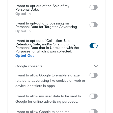
a pörgős nyaralás között
consent section.
I want to opt-out of the Sale of my
Personal Data.
Opted In
I want to opt-out of processing my
Personal Data for Targeted Advertising.
Opted In
I want to opt-out of Collection, Use,
Retention, Sale, and/or Sharing of my
Personal Data that Is Unrelated with the
Purposes for which it was collected.
Opted Out
Google consents
I want to allow Google to enable storage
related to advertising like cookies on web or
A modern világban mindannyian érezzük a folyamatos
device identifiers in apps.
online jelenlét és a mindennapi stressz terhét. Az
I want to allow my user data to be sent to
állandó értesítések, e-mailek és közösségi média
Google for online advertising purposes.
platformok miatt egyre nehezebb valóban
kikapcsolódni és feltöltődni. Emiatt az utazási trendek
I want to allow Google to send me