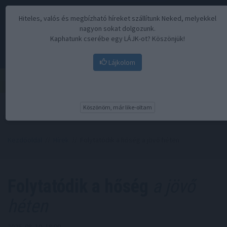
Hiteles, valós és megbízható híreket szállítunk Neked, melyekkel
nagyon sokat dolgozunk.
Kaphatunk cserébe egy LÁJK-ot? Köszönjük!
Lájkolom
Menü
Köszönöm, már like-oltam
Kezdőoldal
//
Hírek
// Folytatódik a hőség a jövő héten
Folytatódik a hőség
a jövő
héten
2025. 08. 10. 18:00