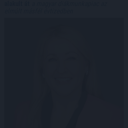
alakult át
a magyar diákmunkapiac az
elmúlt másfél évtizedben