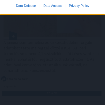
Data Deletion
Data Access
Privacy Policy
A júniusi ipari termelési és kiskereskedelmi forgalmi
adatokat tette ma reggel közzé a KSH. Az ipari
termelés volumene 4,1 százalékkal nőtt éves szinten a
munkanaphatástól megtisztított adatok szerint. Az
adat jóval kedvezőbb lett az általunk vártnál, de
elmaradt piaci konszenzustól.
2026. 08. 06. 16:00
Megosztás:
TOVÁBB