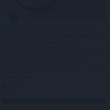
Magyarországon is új korszakot hoz az Európai Unió
bértranszparencia-szabályozása, amely minden
eddiginél átláthatóbbá teszi a vállalati javadalmazást: a
munkavállalók ezentúl joggal kérhetik ki
munkáltatójuktól az azonos értékű munkát végzők
átlagos bérét. A WHC szakértői arra figyelmeztetnek,
hogy az új irányelv nemcsak a bértárgyalások
dinamikáját változtatja meg, de komoly
adminisztrációs és kulturális felkészülést is megkövetel
a hazai cégektől.
2026. 08. 06. 22:00
Megosztás:
TOVÁBB