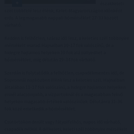
északkeleti
szél többfelé lesz élénk, Kelet-Magyarországon időnként
erős. A legmagasabb nappali hőmérséklet 27-33 között
várható.
Kedden is felhőtlen, száraz idő lesz, a keleties szél többnyire
mérsékelt marad. Hajnalban 10-17 fok valószínű, de a
hidegre hajlamos helyeken 10 fok alá süllyedhet a
hőmérséklet, míg délután 29-34 fok várható.
Szerdán is folytatódik a felhőtlen, csapadékmentes idő, de
Sopronnál napközben élénk lesz a keleties szél. Hajnalban
általában 11-17 fok valószínű, a hidegre hajlamos helyeken
ennél alacsonyabb, a vízpartoknál és a magasabban fekvő
helyeken magasabb értékek valószínűek. Délutánra 31-36
fok közé emelkedik a hőmérséklet.
Csütörtökön derült vagy fátyolfelhős, napos idő várható,
csapadék nélkül. A délkeleti, keleti szél többnyire mérsékelt