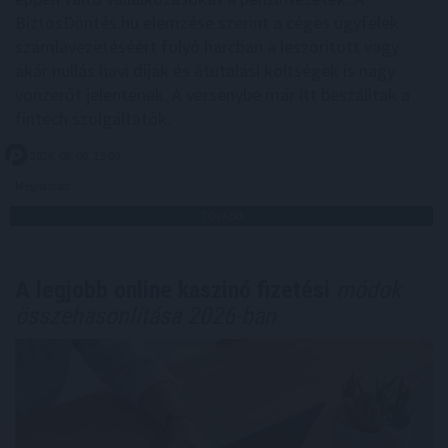
BiztosDöntés.hu elemzése szerint a céges ügyfelek
számlavezetéséért folyó harcban a leszorított vagy
akár nullás havi díjak és átutalási költségek is nagy
vonzerőt jelentenek. A versenybe már itt beszálltak a
fintech szolgáltatók.
2026. 08. 06. 15:00
Megosztás:
TOVÁBB
A legjobb online kaszinó fizetési
módok
összehasonlítása 2026-ban