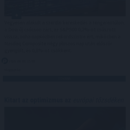
Vegyesen alakult a szerdai kereskedés a tengerentúlon:
a Dow új csúcson zárt, az S&P500 0,2%-ot csúszott
vissza, noha napközben rekordszintre ért, miközben a
Nasdaq Composite négy pluszos nap után először
gyengült, és 0,8%-ot csökkent.
2026. 08. 06. 11:00
Megosztás:
TOVÁBB
Kitart az optimizmus az
európai tőzsdéken