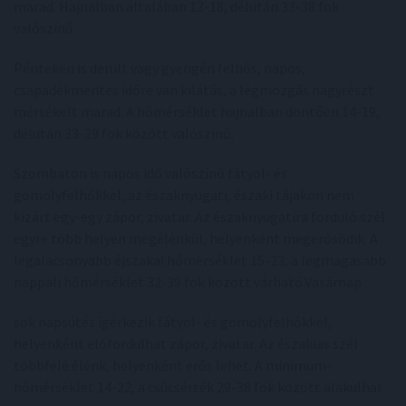
marad. Hajnalban általában 13-18, délután 33-38 fok
valószínű.
Pénteken is derült vagy gyengén felhős, napos,
csapadékmentes időre van kilátás, a légmozgás nagyrészt
mérsékelt marad. A hőmérséklet hajnalban döntően 14-19,
délután 33-39 fok között valószínű.
Szombaton is napos idő valószínű fátyol- és
gomolyfelhőkkel, az északnyugati, északi tájakon nem
kizárt egy-egy zápor, zivatar. Az északnyugatira forduló szél
egyre több helyen megélénkül, helyenként megerősödik. A
legalacsonyabb éjszakai hőmérséklet 15-23, a legmagasabb
nappali hőmérséklet 32-39 fok között várható.Vasárnap
sok napsütés ígérkezik fátyol- és gomolyfelhőkkel,
helyenként előfordulhat zápor, zivatar. Az északias szél
többfelé élénk, helyenként erős lehet. A minimum-
hőmérséklet 14-22, a csúcsérték 29-38 fok között alakulhat.