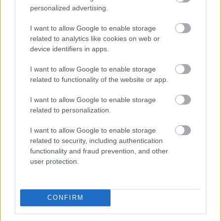
két markáns irányba indultak el az utóbbi években a
personalized advertising.
tudatos utazók körében. Sokan a teljes elcsendesedést
I want to allow Google to enable storage
keresik a képernyők nélküli elvonulásokon, míg mások a
related to analytics like cookies on web or
pörgős, inger dús társasági programok során tudnak
device identifiers in apps.
legjobban regenerálódni.
I want to allow Google to enable storage
2026. 08. 06. 16:45
related to functionality of the website or app.
Megosztás:
I want to allow Google to enable storage
TOVÁBB
related to personalization.
I want to allow Google to enable storage
Gyenge magyar makroadatok
a második
related to security, including authentication
negyedévre
functionality and fraud prevention, and other
user protection.
CONFIRM