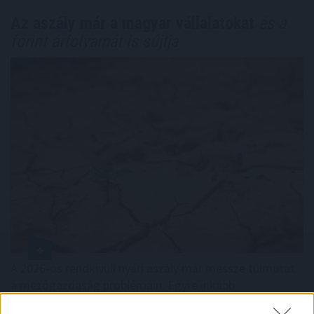
Az aszály már a magyar vállalatokat
és a
forint árfolyamát is sújtja
A 2026-os rendkívüli nyári aszály már messze túlmutat
a mezőgazdaság problémáin. Egyre inkább
makrogazdasági kockázattá válik. A Duna budapesti