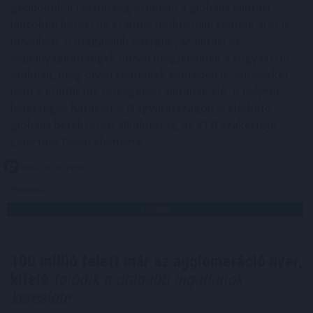
geopolitikai feszültség azonban a globális ellátási
láncokon keresztül számos hétköznapi termék árát is
növelheti. A magasabb energia-, szállítási és
alapanyagköltségek idővel megjelennek a fogyasztói
árakban, még olyan termékek esetében is, amelyeket
nem a konfliktus térségében állítanak elő. A helyzet
lehetséges hatásait a Magyarországon is elérhető
globális befektetési alkalmazás, az XTB szakértője,
Leisztner Dávid elemezte.
2026. 08. 06. 19:00
Megosztás:
TOVÁBB
100 millió felett már az agglomeráció nyer,
kifelé
tolódik a drágább ingatlanok
kereslete