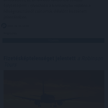
folytatódott - olvasható a kormany.hu oldalon a
hőségriasztásról csütörtök délelőtt közzétett
jelentésében.
2026. 08. 06. 14:00
Megosztás:
TOVÁBB
Fizetésképtelenséget jelentett
a Robinson
Tours