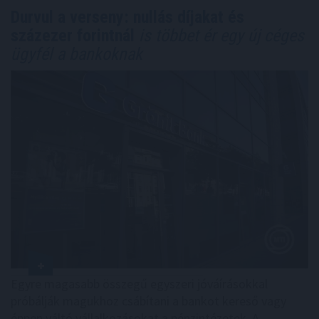
Durvul a verseny: nullás díjakat és
százezer forintnál
is többet ér egy új céges
ügyfél a bankoknak
Egyre magasabb összegű egyszeri jóváírásokkal
próbálják magukhoz csábítani a bankot kereső vagy
éppen váltó vállalkozásokat a pénzintézetek. A