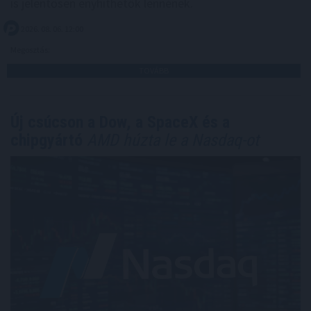
is jelentősen enyhíthetők lennének.
2026. 08. 06. 12:00
Megosztás:
TOVÁBB
Új csúcson a Dow, a SpaceX és a
chipgyártó
AMD húzta le a Nasdaq-ot