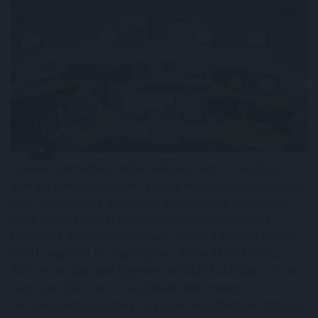
A paksi atomerőmű teljes leállása nem a megújuló
energia korlátait, hanem a hazai energiatárolás hiányát
teszi látványossá. Miközben a napelemek napközben
Paks kiesése mellett is nagy mennyiségű áramot
termeltek a nyári kánikulában, estére a tárolók hiánya
miatt megnőtt az importigény. Szilva Attila fizikus, a
BME és az Uppsalai Egyetem korábbi kutatója, a Furik
blog szerzője szerint megfelelő elektromos
tárolókapacitással még egy ilyen válsághelyzet hatásai