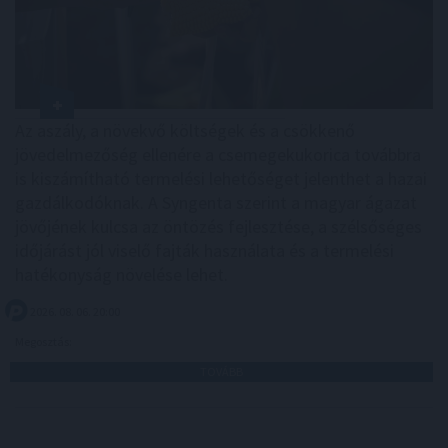
Az aszály, a növekvő költségek és a csökkenő
jövedelmezőség ellenére a csemegekukorica továbbra
is kiszámítható termelési lehetőséget jelenthet a hazai
gazdálkodóknak. A Syngenta szerint a magyar ágazat
jövőjének kulcsa az öntözés fejlesztése, a szélsőséges
időjárást jól viselő fajták használata és a termelési
hatékonyság növelése lehet.
2026. 08. 06. 20:00
Megosztás:
TOVÁBB