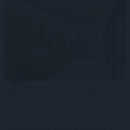
Átrendeződik a drágább ingatlanok földrajza: a 100
millió forint feletti ingatlanok iránti kereslet a főváros
helyett egyre inkább az agglomeráció felé fordul. A
Duna House első féléves tranzakciós adatai szerint
ebben az ársávban Budapest részesedése egy év alatt
57-ről 48 százalékra csökkent, míg Pest vármegyéé 24-
ről 33 százalékra nőtt. A háttérben egyszerű ok áll: