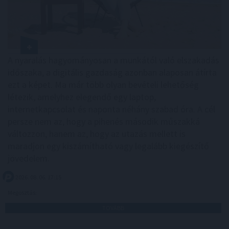
A nyaralás hagyományosan a munkától való elszakadás
időszaka, a digitális gazdaság azonban alaposan átírta
ezt a képet. Ma már több olyan bevételi lehetőség
létezik, amelyhez elegendő egy laptop,
internetkapcsolat és naponta néhány szabad óra. A cél
persze nem az, hogy a pihenés második műszakká
változzon, hanem az, hogy az utazás mellett is
maradjon egy kiszámítható vagy legalább kiegészítő
jövedelem.
2026. 08. 06. 17:15
Megosztás:
TOVÁBB