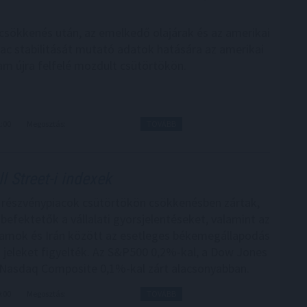
sökkenés után, az emelkedő olajárak és az amerikai
c stabilitását mutató adatok hatására az amerikai
am újra felfelé mozdult csütörtökön.
1:00
Megosztás:
TOVÁBB
l Street-i indexek
 részvénypiacok csütörtökön csökkenésben zártak,
befektetők a vállalati gyorsjelentéseket, valamint az
lamok és Irán között az esetleges békemegállapodás
 jeleket figyelték. Az S&P500 0,2%-kal, a Dow Jones
 Nasdaq Composite 0,1%-kal zárt alacsonyabban.
0:00
Megosztás:
TOVÁBB