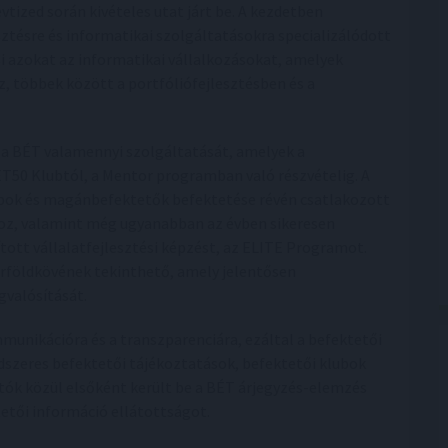
tized során kivételes utat járt be. A kezdetben
sztésre és informatikai szolgáltatásokra specializálódott
si azokat az informatikai vállalkozásokat, amelyek
oz, többek között a portfóliófejlesztésben és a
te a BÉT valamennyi szolgáltatását, amelyek a
BÉT50 Klubtól, a Mentor programban való részvételig. A
apok és magánbefektetők befektetése révén csatlakozott
hoz, valamint még ugyanabban az évben sikeresen
tt vállalatfejlesztési képzést, az ELITE Programot.
érföldkövének tekinthető, amely jelentősen
gvalósítását.
munikációra és a transzparenciára, ezáltal a befektetői
dszeres befektetői tájékoztatások, befektetői klubok
ók közül elsőként került be a BÉT árjegyzés-elemzés
etői információ ellátottságot.