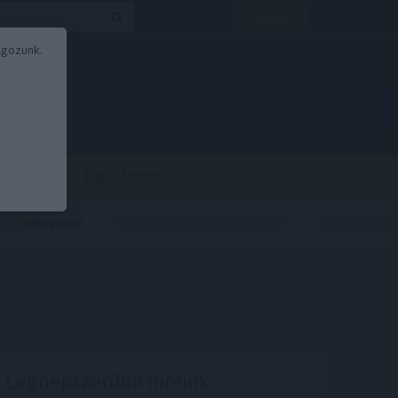
Belépés
lgozunk.
BOR
BIRS
Kalkulátorok
Legnépszerűbb híreink