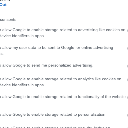
Out
edeon Nyrt. konszolidált árbevétele az első fél évben
rd forint lett, 0,8 százalékkal elmaradt az előző év
consents
akitól - közölte a gyógyszeripari vállalat a
rtéktőzsde (BÉT) honlapján pénteken.
o allow Google to enable storage related to advertising like cookies on
evice identifiers in apps.
o allow my user data to be sent to Google for online advertising
4:00
Megosztás:
TOVÁBB
s.
to allow Google to send me personalized advertising.
nt az infláció
o allow Google to enable storage related to analytics like cookies on
 fogyasztói árak átlagosan 1,2 százalékkal haladták
evice identifiers in apps.
évvel korábbiakat, júniushoz képest pedig 0,1
 csökkentek - jelentette pénteken a Központi
o allow Google to enable storage related to functionality of the website
 Hivatal (KSH).
o allow Google to enable storage related to personalization.
3:00
Megosztás:
TOVÁBB
o allow Google to enable storage related to security, including