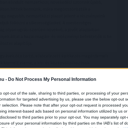
ban elindult nemzetközi, növekedési sztorink újabb,
ámában hittek bennünk, mára megötszörözték a
 egy nagyobb, nemzetközi piacot jelent a részvényeink
udjuk fokozni a sikerességünket. A mesterséges
ság olyan ugrás-szerűen növekvő, a jövőt alapjaiban
nyek által a hazai magán- és intézményi befektetők is be
Gloster alapítója.
gy évek óta tartó, elkötelezett építkezés megérdemelt
k kiemelt eleme, a kis- és középvállalkozások
azai középvállatok számára is, hogy a tőkepiaci
lyára állhat és szintet léphet a vállalat. Örömmel tölt
.hu -
Do Not Process My Personal Information
us növekedésének eredményeként egy újabb vállalat tud
ok a társaságnak a Standard kategóriában is!” – emelte ki
to opt-out of the sale, sharing to third parties, or processing of your per
tója.
formation for targeted advertising by us, please use the below opt-out s
r selection. Please note that after your opt-out request is processed y
eing interest-based ads based on personal information utilized by us or
jékoztatást kérek!
disclosed to third parties prior to your opt-out. You may separately opt-
losure of your personal information by third parties on the IAB’s list of