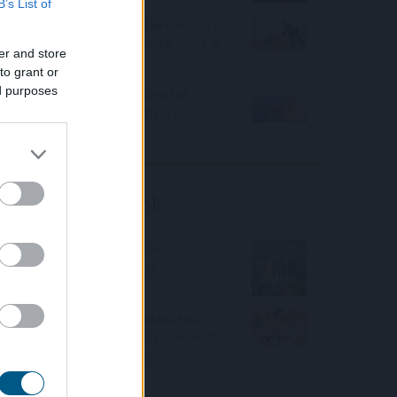
B’s List of
Elmaradt egyelőre az albérletpiaci
roham - mennyibe kerülnek most a
er and store
kiadó lakások?
to grant or
ed purposes
Felhívás a magyar kkv-szektor
összefogására az energiakrízis
kezelésére
Friss elemzéseink
Fokozatos kamatcsökkentést
támogatnak az amerikai
jegybankárok
Örülhetnek a Richter befektetők -
piaci konszenzus feletti számokat
közölt a tőzsdei vállalat
4IG elemzés