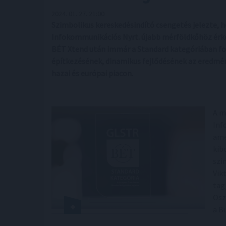
2024. 01. 27. 21:00
Szimbolikus kereskedésindító csengetés jelezte, h
Infokommunikációs Nyrt. újabb mérföldkőhöz érkez
BÉT Xtend után immár a Standard kategóriában for
építkezésének, dinamikus fejlődésének az eredmén
hazai és európai piacon.
A m
Inf
ame
kib
szi
Vik
tag
Osz
a B