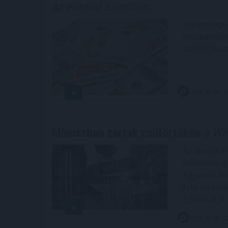
az euróval szemben
Háromnapi c
munkaerőpia
tízéves hoz
2026. 08. 07. 1
Mínuszban zártak csütörtökön
a Wal
Az amerikai
miközben a 
Egyesült Ál
felé mutató
0,9%-kal, a
2026. 08. 07. 1