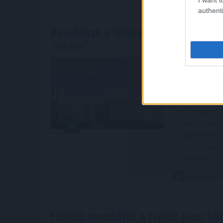
authenti
Beindultak a lakásépítések Magyar
hatása?
Az első félé
korábban, a
nagyobb, 29
Statisztikai
első negyed
kisebb mérté
folytatódot
érezhetően 
lekövetni a k
2026. 08. 07. 1
Felfelé mozdultak a fejlett piaci k