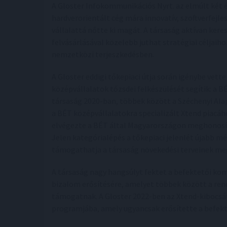
A Gloster Infokommunikációs Nyrt. az elmúlt két év
hardverorientált cég mára innovatív, szoftverfejle
vállalattá nőtte ki magát. A társaság aktívan kere
felvásárlásával közelebb juthat stratégiai céljaih
nemzetközi terjeszkedésben.
A Gloster eddigi tőkepiaci útja során igénybe vet
középvállalatok tőzsdei felkészülését segítik: a 
társaság 2020-ban, többek között a Széchenyi Al
a BÉT középvállalatokra specializált Xtend piacá
elvégezte a BÉT által Magyarországon meghonosíto
Jelen kategórialépés a tőkepiaci jelenlét újabb m
támogathatja a társaság növekedési terveinek me
A társaság nagy hangsúlyt fektet a befektetői kom
bizalom erősítésére, amelyet többek között a ren
támogatnak. A Gloster 2022-ben az Xtend-kibocsát
programjába, amely ugyancsak erősítette a befekt