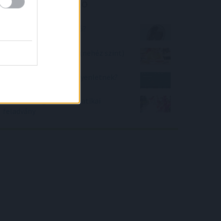
Kalkulátor ajánló
Mennyire vagyok hőálló?
Milyen a helyesírásod? (nehéz szint)
Van-e megoldása az egyenletnek?
Tavaszi virágok matematikai
feladvány