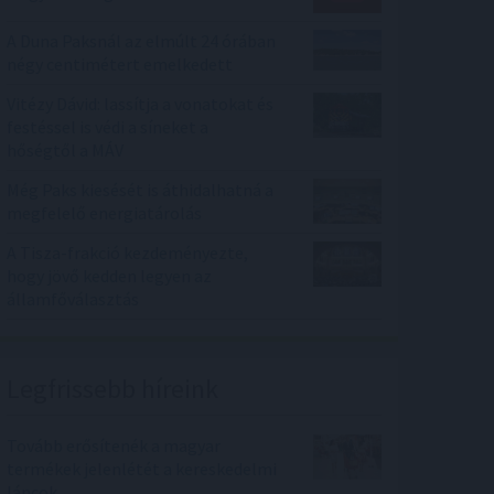
A Duna Paksnál az elmúlt 24 órában
négy centimétert emelkedett
Vitézy Dávid: lassítja a vonatokat és
festéssel is védi a síneket a
hőségtől a MÁV
Még Paks kiesését is áthidalhatná a
megfelelő energiatárolás
A Tisza-frakció kezdeményezte,
hogy jövő kedden legyen az
államfőválasztás
Legfrissebb híreink
Tovább erősítenék a magyar
termékek jelenlétét a kereskedelmi
láncok