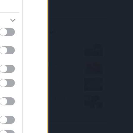
Richter elemzés
Befektetési tippek
Most akkor mi is van pontosan a
zöld hitelekkel?
Kapaszkodó! Hegymenetben a
személyi kölcsön kamatok
MOL: részvény felminősítés és
célármódosítás
Mibe fektessünk: Az értékalapú
részvények éve lehet 2022 az
Equilor szerint