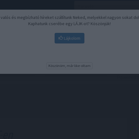
, valós és megbízható híreket szállítunk Neked, melyekkel nagyon sokat do
Kaphatunk cserébe egy LÁJK-ot? Köszönjük!
Lájkolom
Nyugdíj
Biztosítási befektetések
BU
Köszönöm, már like-oltam
-en