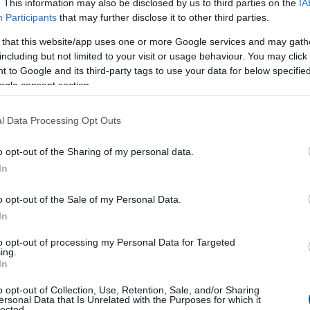
. This information may also be disclosed by us to third parties on the
IA
Participants
that may further disclose it to other third parties.
 that this website/app uses one or more Google services and may gath
including but not limited to your visit or usage behaviour. You may click 
 to Google and its third-party tags to use your data for below specifi
ogle consent section.
kek
jelenlétét a kereskedelmi láncok
l Data Processing Opt Outs
lmazkodást kívánt az első félév az élelmiszer-
o opt-out of the Sharing of my personal data.
elmi láncoktól és ez a második félévben is így
In
flációs környezet ugyan mérsékelte az árakat, ez
 járt együtt az értékesítési volumenek hasonló
o opt-out of the Sale of my Personal Data.
ekedésével - derült ki a CBA és a Penny
In
ől.
to opt-out of processing my Personal Data for Targeted
ing.
6:00
Megosztás:
TOVÁBB
In
o opt-out of Collection, Use, Retention, Sale, and/or Sharing
ersonal Data that Is Unrelated with the Purposes for which it
elnövekedést
ért el a Richter
lected.