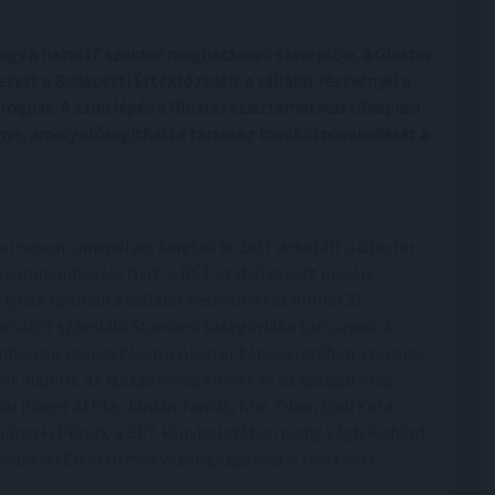
ogy a hazai IT szektor meghatározó szereplője, a Gloster
ett a Budapesti Értéktőzsdén: a vállalat részvényei a
ognak. A szintlépés a Gloster szisztematikus tőkepiaci
ye, amely elősegítheti a társaság további növekedését a
ai napon ünnepélyes keretek között debütált a Gloster
okommunikációs Nyrt. a BÉT szabályozott piacán,
lynek nyomán a vállalat részvényei az immár 21
ocsátót számláló Standard kategóriába tartoznak. A
mbolikus csengetésen a Gloster képviseletében Szekeres
tor alapító, az igazgatóság elnöke és az igazgatóság
jai (Gayer Attila, Járdán Tamás, Kiss Tibor, Lódi Kata,
lánszki Péter), a BÉT képviseletében pedig Végh Richárd,
udapesti Értéktőzsde vezérigazgatója is részt vett.