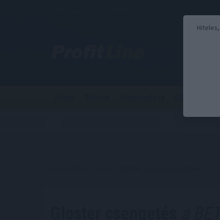
2026. augusztus 7., péntek - Ibolya
Hiteles
Hírek
Tőzsde
Kriptovaluta
Stabilcoin
Kezdőoldal
//
Hírek
// Gloster csengetés a BÉT-en
Gloster csengetés
a BÉT