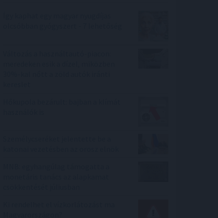
Így kaphat egy magyar nyugdíjas
olcsóbban gyógyszert - 7 lehetőség
Változás a használtautó-piacon:
meredeken esik a dízel, miközben
30%-kal nőtt a zöld autók iránti
kereslet
Hőkupola bezárult: bajban a klímát
használók is
Személycseréket jelentette be a
katonai vezetésben az orosz elnök
MNB: egyhangúlag támogatta a
monetáris tanács az alapkamat
csökkentését júliusban
Ki rendelhet el vízkorlátozást ma
Magyarországon?