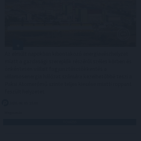
Az elmúlt napokban kibontakozó energiavészhelyzet
miatt a gazdasági szereplők részéről széles körben és
önkéntesen vállalt fogyasztáscsökkentés a
villamosenergia hálózat számára kezelhetőbbé teszi a
Paksi Atomerőmű szinte teljes kiesése miatti roppant
feszült helyzetet.
2026. 08. 05. 15:00
Megosztás:
TOVÁBB