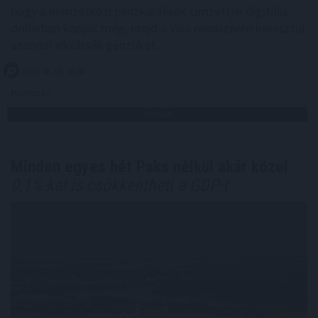
hogy a nemzetközi pénzküldések címzettjei digitális
dollárban kapják meg, majd a Visa rendszerén keresztül
azonnal elköltsék pénzüket.
2026. 08. 05. 16:00
Megosztás:
TOVÁBB
Minden egyes hét Paks nélkül akár közel
0,1%-kal is csökkentheti a GDP-t