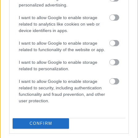
Átlépte a 810 millió dollárt az eurós
personalized advertising.
stabilcoinok
piaca, az EURC toronymagasan
I want to allow Google to enable storage
vezet
related to analytics like cookies on web or
device identifiers in apps.
I want to allow Google to enable storage
related to functionality of the website or app.
I want to allow Google to enable storage
related to personalization.
I want to allow Google to enable storage
related to security, including authentication
functionality and fraud prevention, and other
user protection.
CONFIRM