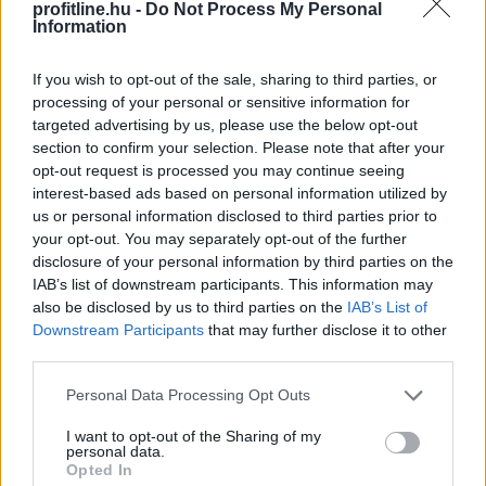
százalékkal, a hibrideké 12 százalékkal csökkent,
profitline.hu -
Do Not Process My Personal
Information
miközben a többi személyautónál mindössze 2
százalékos mérséklődés történt. A cascónál
If you wish to opt-out of the sale, sharing to third parties, or
ugyanakkor jelentős a különbség: az elektromos autók
processing of your personal or sensitive information for
éves átlagdíja meghaladta a 263 ezer forintot.
targeted advertising by us, please use the below opt-out
section to confirm your selection. Please note that after your
2026. 08. 05. 21:00
opt-out request is processed you may continue seeing
Megosztás:
interest-based ads based on personal information utilized by
us or personal information disclosed to third parties prior to
TOVÁBB
your opt-out. You may separately opt-out of the further
disclosure of your personal information by third parties on the
IAB’s list of downstream participants. This information may
Vitézy Dávid: lassítja a vonatokat és
also be disclosed by us to third parties on the
IAB’s List of
festéssel
is védi a síneket a hőségtől a
Downstream Participants
that may further disclose it to other
MÁV
third parties.
Please note that this website/app uses one or more Google
Personal Data Processing Opt Outs
services and may gather and store information including but
not limited to your visit or usage behaviour. You may click to
I want to opt-out of the Sharing of my
personal data.
grant or deny consent to Google and its third-party tags to
Opted In
use your data for below specified purposes in below Google