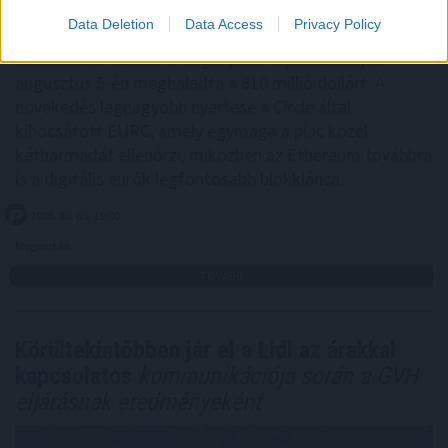
Data Deletion
Data Access
Privacy Policy
Új mérföldkőhöz érkezett az euróhoz kötött
stabilcoinok szektora: teljes piaci kapitalizációjuk
augusztus 5-én meghaladta a 810 millió dollárt. A
növekedés legnagyobb nyertese a Circle által
kibocsátott EURC, amely egymaga a piac közel
kétharmadát ellenőrzi, miközben az Ethereum továbbra
is a digitális eurók legfontosabb blokklánca.
2026. 08. 05. 19:00
Megosztás:
TOVÁBB
Körültekintőbben jár el a Lidl az árakkal
kapcsolatos
kommunikációja során a GVH
eljárásnak eredményeként