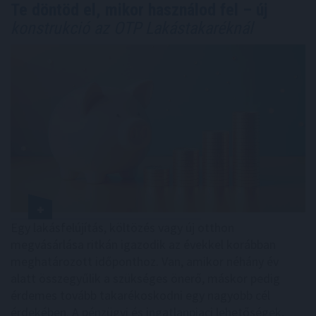
Te döntöd el, mikor használod fel – új
konstrukció az OTP Lakástakaréknál
Egy lakásfelújítás, költözés vagy új otthon
megvásárlása ritkán igazodik az évekkel korábban
meghatározott időponthoz. Van, amikor néhány év
alatt összegyűlik a szükséges önerő, máskor pedig
érdemes tovább takarékoskodni egy nagyobb cél
érdekében. A pénzügyi és ingatlanpiaci lehetőségek,