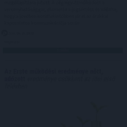
megállapításra jutott. A cég együttműködött a
versenyhatósággal, elismerte a jogsértést és vállalta,
hogy a jövőben körültekintőbben jár el az árakkal
kapcsolatos kommunikációja során.
2026. 08. 05. 18:00
Megosztás:
TOVÁBB
Az Erste működési eredménye nőtt,
adózott
eredménye csökkent az idei első
félévben