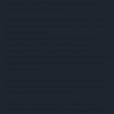
csökkentése, lehetővé téve a felszabadult összegek
visszaforgatását jogdíjakra - írták.
A közlemény szerint az egyesület idén száz rádió és televízió
adatát, 600 ezer különféle hangfelvétel több mint 13 millió
elhangzását dolgozta fel.
Emellett a Spotify és a Deezer streaming szolgáltatók
mintegy 400 ezer különböző felvételének 8 milliárd
elhangzását futtatta le a jogosultak beazonosítása
érdekében, illetve háromszáz kereskedelmi és szálláshelyen
elhangzott 200 ezer különböző háttérzenei hangfelvétel
előadóját kutatta fel.
A magyar rádió (azon belül az idén először a Szakcsi Rádió -
Jazzrádió és a Csukás Meserádió) által rögzített felvételek
adatai alapján 8600 előadót azonosítottak.
"A rádiós és a televíziós elhangzások alapján több mint 1,3
milliárd forint jogdíj gyűlt össze; itt a legmagasabb jogdíj