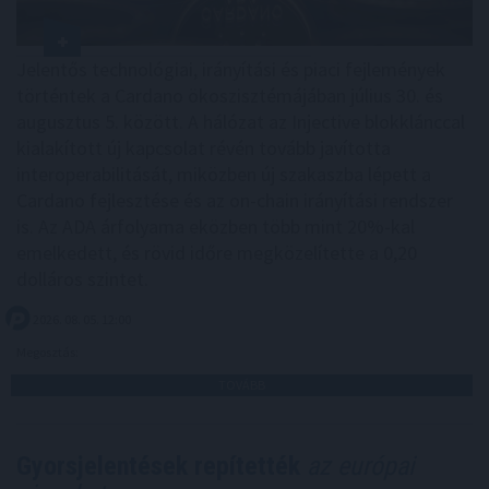
Jelentős technológiai, irányítási és piaci fejlemények
történtek a Cardano ökoszisztémájában július 30. és
augusztus 5. között. A hálózat az Injective blokklánccal
kialakított új kapcsolat révén tovább javította
interoperabilitását, miközben új szakaszba lépett a
Cardano fejlesztése és az on-chain irányítási rendszer
is. Az ADA árfolyama eközben több mint 20%-kal
emelkedett, és rövid időre megközelítette a 0,20
dolláros szintet.
2026. 08. 05. 12:00
Megosztás:
TOVÁBB
Gyorsjelentések repítették
az európai