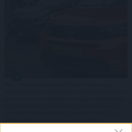
Már a százezres nagyságrend felett van a magyar
villanyautó-flotta, ami bő 40 százalékos bővülést jelent
éves szinten. A Netrisknél kötött kgfb-szerződéseken
belül az elektromos személyautók aránya júniusra 3,6
százalékra, a hibrideké pedig több mint 5 százalékra
emelkedett. Az elektromos autók kötelező
biztosításának féléves átlagdíja éves összevetésben 8