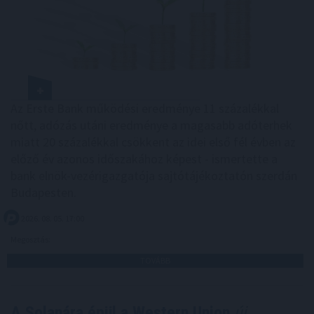
Az Erste Bank működési eredménye 11 százalékkal
nőtt, adózás utáni eredménye a magasabb adóterhek
miatt 20 százalékkal csökkent az idei első fél évben az
előző év azonos időszakához képest - ismertette a
bank elnök-vezérigazgatója sajtótájékoztatón szerdán
Budapesten.
2026. 08. 05. 17:00
Megosztás:
TOVÁBB
A Solanára épül a Western Union
új