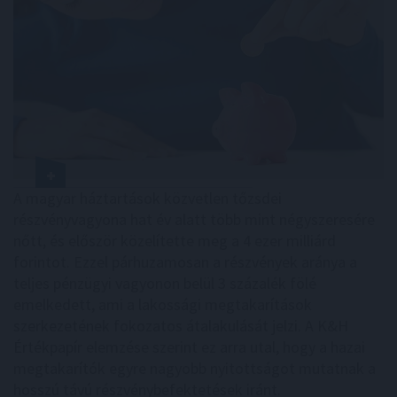
A magyar háztartások közvetlen tőzsdei
részvényvagyona hat év alatt több mint négyszeresére
nőtt, és először közelítette meg a 4 ezer milliárd
forintot. Ezzel párhuzamosan a részvények aránya a
teljes pénzügyi vagyonon belül 3 százalék fölé
emelkedett, ami a lakossági megtakarítások
szerkezetének fokozatos átalakulását jelzi. A K&H
Értékpapír elemzése szerint ez arra utal, hogy a hazai
megtakarítók egyre nagyobb nyitottságot mutatnak a
hosszú távú részvénybefektetések iránt.