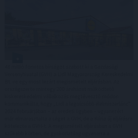
48 millió forintos bírságot szabott ki a Gazdasági
Versenyhivatal (GVH) a Lidl Magyarország Kereskedelmi
Bt.-re egy most lezárt megismételt eljárásban. Az
országszerte mintegy 200 áruházat működtető
kiskereskedelmi vállalkozás megtévesztő módon
kommunikálta, hogy „Lidl a legolcsóbb élelmiszerlánc”.
2024 februárjában – az eredeti ügyben – ugyanezért
már elmarasztalta a céget a GVH, de a Kúria új eljárásra
kötelezte a GVH-t. A megismételt eljárásban a GVH
szűkebb körben, de gyakorlatilag ugyanarra a