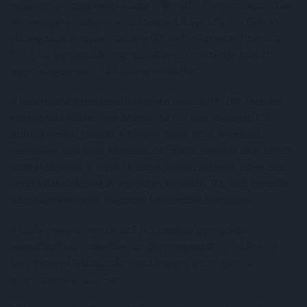
együttes összege meghaladja a 40 millió forintot, közöttük
hat magyar előadóművész szerepel. A Spotify és a Deezer
elhangzásai alapján csaknem 600 millió forintot fizet ki az
EJI. A tíz legnagobb összegű kifizetés címzettje között
nyolc magyar van" - áll a kommünikében.
A háromszáz kereskedelmi helyen lejátszott, 200 ezerszer
elhangzott háttérzene alapján az EJI idén csaknem 130
millió forintot fizet ki. A Magyar Rádió által rögzített
felvételek adataiból kiindulva 230 millió forintot utal az EJI
8500 előadónak. A jogdíjelosztás során csaknem 150 előadó
jogdíja haladta meg az egymillió forintot, 150 ezer jogosult
azonban ötvenezer forintnál kevesebbre számíthat.
A közlemény kiemelte: az EJI a jogdíjak pontosabb
megállapítása érdekében az idén megkezdte a felvételek
készítésénél felhasznált mesterséges intelligencia
jelenlétének kiszűrését.