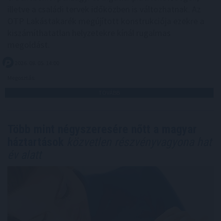
illetve a családi tervek időközben is változhatnak. Az
OTP Lakástakarék megújított konstrukciója ezekre a
kiszámíthatatlan helyzetekre kínál rugalmas
megoldást.
2026. 08. 05. 14:00
Megosztás:
TOVÁBB
Több mint négyszeresére nőtt a magyar
háztartások
közvetlen részvényvagyona hat
év alatt