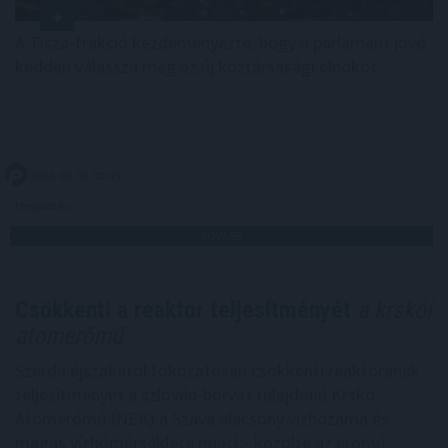
A Tisza-frakció kezdeményezte, hogy a parlament jövő
kedden válassza meg az új köztársasági elnököt.
2026. 08. 06. 00:05
Megosztás:
TOVÁBB
Csökkenti a reaktor teljesítményét
a krskói
atomerőmű
Szerda éjszakától fokozatosan csökkenti reaktorának
teljesítményét a szlovén-horvát tulajdonú Krsko
Atomerőmű (NEK) a Száva alacsony vízhozama és
magas vízhőmérséklete miatt - közölte az erőmű