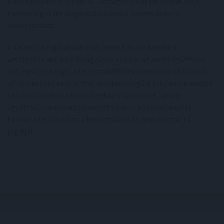
Ehhez bevetik a Deezer AI Detector Solution elnevezésű,
mesterséges intelligencián alapuló zenefelismerő
alkalmazását.
A szűrési vizsgálatnak első ízben tízezer felvételt
vetetettek alá. Az elhangzások száma, az adott felvételre
eső jogdíj összege, az EJI szakértőinek előzetes szűrése és
véletlenszerű kiválasztás alapján vizsgált felvételek között
számos esetben azonosítottak olyan zenét, amely
egyáltalán nem tartalmazott emberi közreműködést.
Ezeket az EJI kizárta a felosztásból és nem fizet ki rá
jogdíjat.