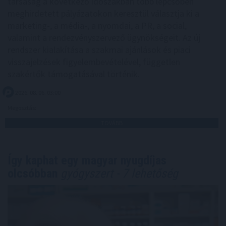
társaság a következő időszakban több lépcsőben
meghirdetett pályázatokon keresztül választja ki a
marketing-, a média-, a nyomdai, a PR, a social,
valamint a rendezvényszervező ügynökségeit. Az új
rendszer kialakítása a szakmai ajánlások és piaci
visszajelzések figyelembevételével, független
szakértők támogatásával történik.
2026. 08. 06. 03:00
Megosztás:
TOVÁBB
Így kaphat egy magyar nyugdíjas
olcsóbban
gyógyszert - 7 lehetőség