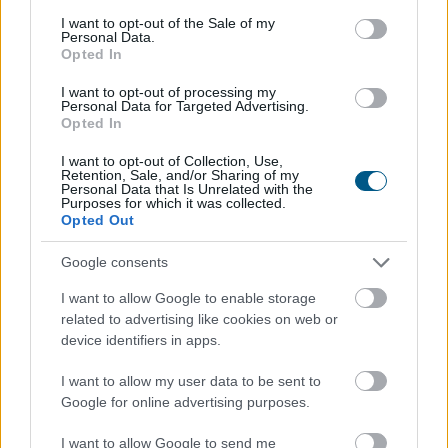
consent section.
I want to opt-out of the Sale of my
Personal Data.
Opted In
I want to opt-out of processing my
Personal Data for Targeted Advertising.
Opted In
I want to opt-out of Collection, Use,
Retention, Sale, and/or Sharing of my
Personal Data that Is Unrelated with the
Lassítja a vonatokat a MÁV és festéssel is védi a
Purposes for which it was collected.
Opted Out
síneket a hőségtől - írta Vitézy Dávid közlekedési és
beruházási miniszter szerdán Facebook-bejegyzésében.
Google consents
I want to allow Google to enable storage
related to advertising like cookies on web or
2026. 08. 05. 20:00
device identifiers in apps.
Megosztás:
I want to allow my user data to be sent to
TOVÁBB
Google for online advertising purposes.
I want to allow Google to send me