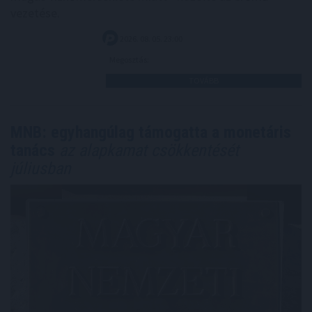
vezetése.
2026. 08. 05. 23:00
Megosztás:
TOVÁBB
MNB: egyhangúlag támogatta a monetáris
tanács
az alapkamat csökkentését
júliusban