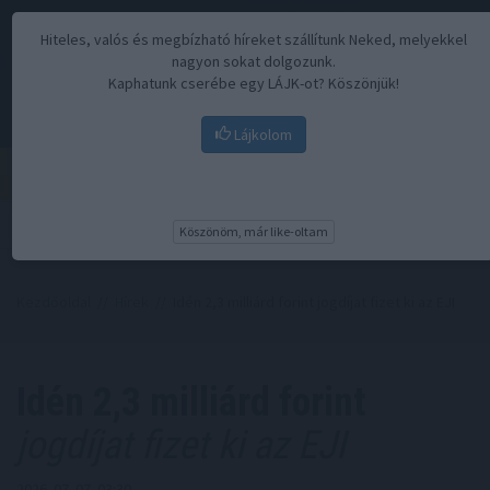
Hiteles, valós és megbízható híreket szállítunk Neked, melyekkel
nagyon sokat dolgozunk.
Kaphatunk cserébe egy LÁJK-ot? Köszönjük!
Lájkolom
Menü
Köszönöm, már like-oltam
Kezdőoldal
//
Hírek
// Idén 2,3 milliárd forint jogdíjat fizet ki az EJI
Idén 2,3 milliárd forint
jogdíjat fizet ki az EJI
2026. 07. 07. 03:30