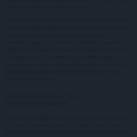
növeli a bizalmat és a találati arányt is.
Az AI-alapú keresők működése miatt még fontosabbá vált,
hogy a munkaadók világos és részletes képet mutassanak
magukról az interneten. A vállalati bemutatkozó
weboldalak, vagy az ott elérhető tudásbázisok, amelyek
például gyakori kérdéseket, szakmai cikkeket, útmutatókat
tartalmaznak, kulcsszerepet játszanak abban, hogy a
mesterséges intelligenciát használó rendszerek pontosan
be tudják azonosítani, mivel foglalkozik egy szervezet,
milyen értékek mentén.
Miként javíthatja az AI az
álláshirdetéseinket?
Az AI jelentősen megkönnyíti a toborzást több tekintetben
is, a keresés optimalizálásán túl például a hirdetési tartalom
generálása, ellenőrzése is sokkal egyszerűbbé válik a nagy