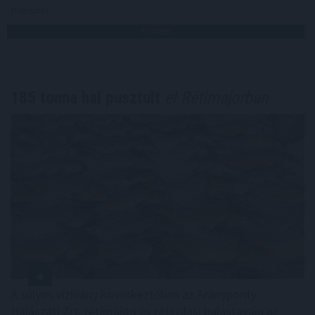
Megosztás:
TOVÁBB
185 tonna hal pusztult
el Rétimajorban
A súlyos vízhiány következtében az Aranyponty
Halászati Zrt. rétimajori és rétszilasi halastavain az