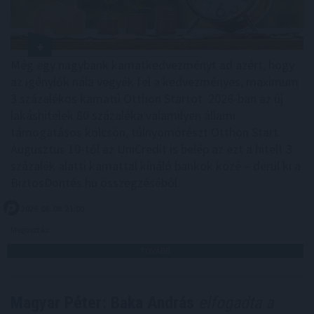
Még egy nagybank kamatkedvezményt ad azért, hogy
az igénylők nála vegyék fel a kedvezményes, maximum
3 százalékos kamatú Otthon Startot. 2026-ban az új
lakáshitelek 80 százaléka valamilyen állami
támogatásos kölcsön, túlnyomórészt Otthon Start.
Augusztus 10-től az UniCredit is belép az ezt a hitelt 3
százalék alatti kamattal kínáló bankok közé – derül ki a
BiztosDöntés.hu összegzéséből.
2026. 08. 08. 21:00
Megosztás:
TOVÁBB
Magyar Péter: Baka András
elfogadta a