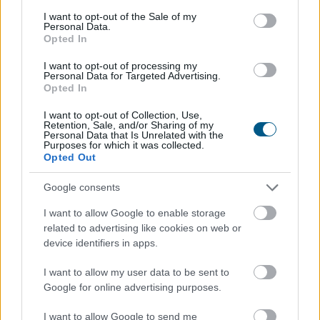
consent section.
I want to opt-out of the Sale of my
Personal Data.
Opted In
I want to opt-out of processing my
A Nemzeti Adó- és Vámhivatal (NAV) ma kiadta az első
Personal Data for Targeted Advertising.
Opted In
hardveralapú e-pénztárgép forgalmazási engedélyét. Az
új megoldás a pénztárgéphasználatra kötelezett
I want to opt-out of Collection, Use,
Retention, Sale, and/or Sharing of my
vállalkozásokat segíti már most, két évvel az online
Personal Data that Is Unrelated with the
pénztárgépek végleges kivezetése előtt.
Purposes for which it was collected.
Opted Out
2026. 08. 09. 04:00
Google consents
Megosztás:
I want to allow Google to enable storage
TOVÁBB
related to advertising like cookies on web or
device identifiers in apps.
Esővizet tegyünk
a mosógépbe!
I want to allow my user data to be sent to
Google for online advertising purposes.
I want to allow Google to send me