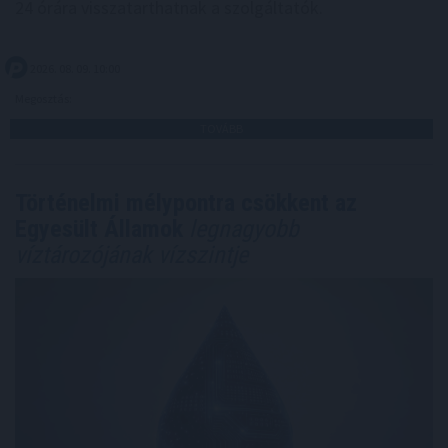
24 órára visszatarthatnak a szolgáltatók.
2026. 08. 09. 10:00
Megosztás:
TOVÁBB
Történelmi mélypontra csökkent az
Egyesült Államok
legnagyobb
víztározójának vízszintje