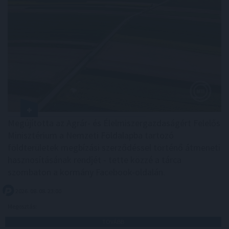
Megújította az Agrár- és Élelmiszergazdaságért Felelős
Minisztérium a Nemzeti Földalapba tartozó
földterületek megbízási szerződéssel történő átmeneti
hasznosításának rendjét - tette közzé a tárca
szombaton a kormány Facebook-oldalán.
2026. 08. 08. 23:00
Megosztás:
TOVÁBB