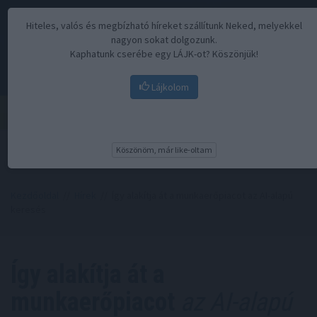
Hiteles, valós és megbízható híreket szállítunk Neked, melyekkel
nagyon sokat dolgozunk.
Kaphatunk cserébe egy LÁJK-ot? Köszönjük!
Lájkolom
Menü
Köszönöm, már like-oltam
Kezdőoldal
//
Hírek
// Így alakítja át a munkaerőpiacot az AI-alapú
keresés
Így alakítja át a
munkaerőpiacot
az AI-alapú