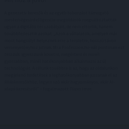
A generatív keresők és az egyéb toborzást támogató
mesterségesintelligencia-megoldások megváltoztatták
ugyan a digitális tér szabályait, de nem eltörlik, hanem
továbbfejlesztik azokat. „Azok a vállalatok, amelyek már
most hangsúlyt helyeznek erre a területre, hosszú távon
versenyelőnyhöz jutnak. Mi a Profession.hu-nál pontosan ezt
tesszük: igyekszünk követni, megérteni és minél
gyorsabban, minél hatékonyabban alkalmazni az új
technológiát. A célunk továbbra is az, hogy az oldalunkon
megjelenő hirdetések a leghatékonyabban jussanak el az
álláskeresőkhöz, legyen szó akár hagyományos, akár AI-
alapú keresésről” – fogalmazott Tüzes Imre.