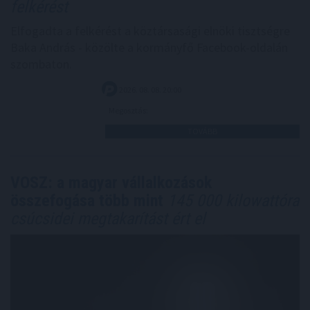
felkérést
Elfogadta a felkérést a köztársasági elnöki tisztségre
Baka András - közölte a kormányfő Facebook-oldalán
szombaton.
2026. 08. 08. 20:00
Megosztás:
TOVÁBB
VOSZ: a magyar vállalkozások
összefogása több mint
145 000 kilowattóra
csúcsidei megtakarítást ért el