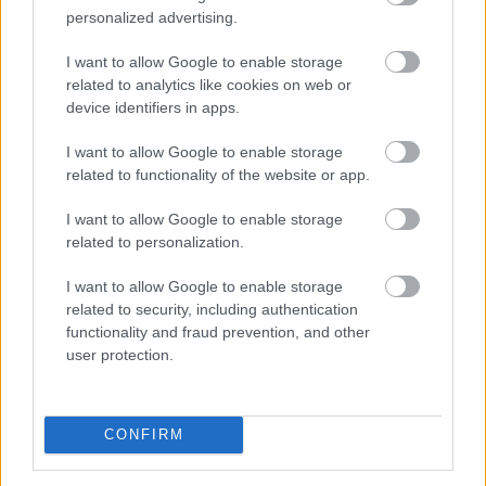
personalized advertising.
I want to allow Google to enable storage
related to analytics like cookies on web or
device identifiers in apps.
I want to allow Google to enable storage
related to functionality of the website or app.
I want to allow Google to enable storage
related to personalization.
I want to allow Google to enable storage
related to security, including authentication
Esővízzel mosni vagy a WC-t öblíteni első hallásra
functionality and fraud prevention, and other
szokatlannak tűnhet, pedig egy megfelelően kialakított
user protection.
esővízhasznosító rendszerrel egy családi ház
vezetékesvíz-fogyasztásának akár 57 százaléka is
kiváltható.
CONFIRM
2026. 08. 09. 03:00