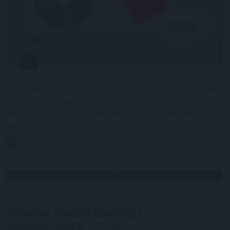
Egy korszerű háztartási légkondicionáló nem
feltétlenül számít nagy energiafalónak, ám a helytelen
használat könnyen több tízezer, szélsőséges esetben
akár 100 000 forintot meghaladó felesleges kiadást
okozhat.
2026. 08. 09. 02:00
Megosztás:
TOVÁBB
Törvényi döntés! Ennyi lesz
a
nyugdíjkorhatár 2027-ben