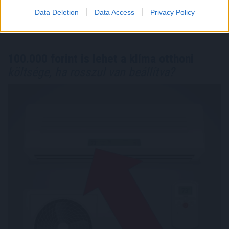
Megosztás:
Data Deletion
Data Access
Privacy Policy
TOVÁBB
100.000 forint is lehet a klíma otthoni
költsége, ha rosszul van beállítva?