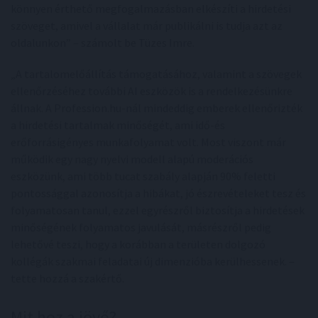
könnyen érthető megfogalmazásban elkészíti a hirdetési
szöveget, amivel a vállalat már publikálni is tudja azt az
oldalunkon” – számolt be Tüzes Imre.
„A tartalomelőállítás támogatásához, valamint a szövegek
ellenőrzéséhez további AI eszközök is a rendelkezésünkre
állnak. A Profession.hu-nál mindeddig emberek ellenőrizték
a hirdetési tartalmak minőségét, ami idő-és
erőforrásigényes munkafolyamat volt. Most viszont már
működik egy nagy nyelvi modell alapú moderációs
eszközünk, ami több tucat szabály alapján 90% feletti
pontossággal azonosítja a hibákat, jó észrevételeket tesz és
folyamatosan tanul, ezzel egyrészről biztosítja a hirdetések
minőségének folyamatos javulását, másrészről pedig
lehetővé teszi, hogy a korábban a területen dolgozó
kollégák szakmai feladatai új dimenzióba kerülhessenek. –
tette hozzá a szakértő.
Mit hoz a jövő?