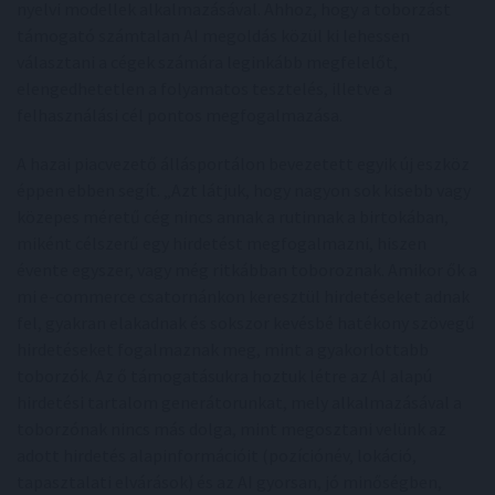
nyelvi modellek alkalmazásával. Ahhoz, hogy a toborzást
támogató számtalan AI megoldás közül ki lehessen
választani a cégek számára leginkább megfelelőt,
elengedhetetlen a folyamatos tesztelés, illetve a
felhasználási cél pontos megfogalmazása.
A hazai piacvezető állásportálon bevezetett egyik új eszköz
éppen ebben segít. „Azt látjuk, hogy nagyon sok kisebb vagy
közepes méretű cég nincs annak a rutinnak a birtokában,
miként célszerű egy hirdetést megfogalmazni, hiszen
évente egyszer, vagy még ritkábban toboroznak. Amikor ők a
mi e-commerce csatornánkon keresztül hirdetéseket adnak
fel, gyakran elakadnak és sokszor kevésbé hatékony szövegű
hirdetéseket fogalmaznak meg, mint a gyakorlottabb
toborzók. Az ő támogatásukra hoztuk létre az AI alapú
hirdetési tartalom generátorunkat, mely alkalmazásával a
toborzónak nincs más dolga, mint megosztani velünk az
adott hirdetés alapinformációit (pozíciónév, lokáció,
tapasztalati elvárások) és az AI gyorsan, jó minőségben,