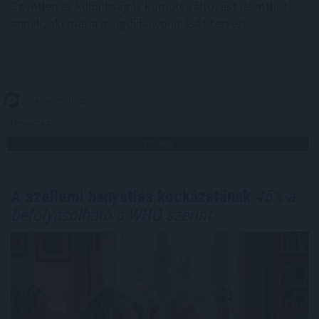
Egyetlen év különbség is komoly változást jelenthet
annak, aki már a nyugdíjba vonulását tervezi.
2026. 08. 09. 01:00
Megosztás:
TOVÁBB
A szellemi hanyatlás kockázatának
45%-a
befolyásolható a WHO szerint