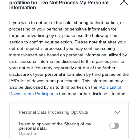
az ország 202 településéről, és vállalásaik összesen
profitline.hu -
Do Not Process My Personal
Information
több mint 145 000 kWh csúcsidei energiamegtakarítást
jelentettek.
If you wish to opt-out of the sale, sharing to third parties, or
2026. 08. 09. 05:00
processing of your personal or sensitive information for
targeted advertising by us, please use the below opt-out
Megosztás:
section to confirm your selection. Please note that after your
TOVÁBB
opt-out request is processed you may continue seeing
interest-based ads based on personal information utilized by
us or personal information disclosed to third parties prior to
your opt-out. You may separately opt-out of the further
Hardveralapú e-pénztárgép a piacon –
disclosure of your personal information by third parties on the
újabb
mérföldkő a digitális adózásban
IAB’s list of downstream participants. This information may
also be disclosed by us to third parties on the
IAB’s List of
Downstream Participants
that may further disclose it to other
third parties.
Please note that this website/app uses one or more Google
Personal Data Processing Opt Outs
services and may gather and store information including but
not limited to your visit or usage behaviour. You may click to
I want to opt-out of the Sharing of my
personal data.
grant or deny consent to Google and its third-party tags to
Opted In
use your data for below specified purposes in below Google