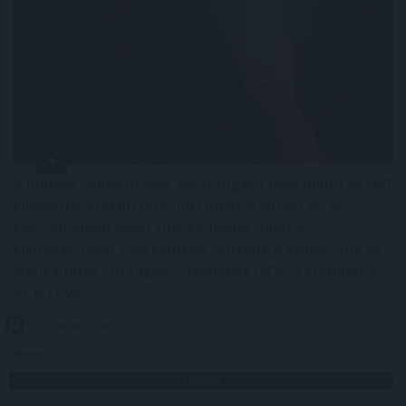
A magyar vállalkozások összefogása több mint 145 000
kilowattóra (kWh) csúcsidei megtakarítást ért el,
köszönhetően olyan intézkedésnek, mint a
klímahasználat csökkentése - közölte a Vállalkozók és
Munkáltatók Országos Szövetsége (VOSZ) szombaton
az MTI-vel.
2026. 08. 08. 19:00
Megosztás:
TOVÁBB