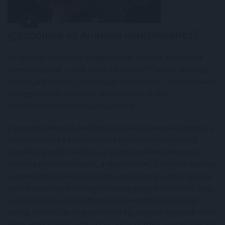
igazodjunk az AI-alapú keresésekhez?
Az internet valós idejű böngészésére is képes AI-vezérelt
keresőmotorok – mint például a ChatGPT Search, a Google
Gemini, a Microsoft Copilot vagy a Perplexity – térnyerésével
új megközelítés született, amelyre való átállás
elkerülhetetlen a munkaerőpiacon is.
A generatív keresők nem kulcsszavakra, hanem kontextusra
építenek, ezért a hirdetéseknek is részletesebbnek kell
lenniük: a pozíció nevén és az alapkövetelményeken túl
fontos a munkakörnyezet, a csapatméret, a vállalati kultúra,
a munkavégzés helye és módja. A mesterséges intelligencia
ezek alapján tud érdemi ajánlásokat generálni. Fontos, hogy
a cégről szóló online információk (weboldal, közösségi
média, hirdetés az állásportálon) egységesek legyenek. Az AI
rendszerek ezeket vetik össze, a konzisztens megjelenés így