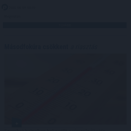
2026. 08. 09. 00:30
Megosztás:
TOVÁBB
Másodfokúra csökkent
a riasztás
Szombat hajnalban helyreállt a vízszolgáltatás