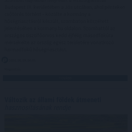
Budapest III. kerületében a Jós utcában, ahol pénteken
csőtörés történt - közölte a kormány a
hőségriasztásról készült, szombaton közzétett
jelentésében a kormany.hu oldalon. Szombattól az
országos tisztifőorvos kedd éjfélig másodfokúra
mérsékelte az ország egész területére vonatkozó
harmadfokú hőségriasztást.
2026. 08. 09. 00:05
Megosztás:
TOVÁBB
Változik az állami földek átmeneti
hasznosításának rendje