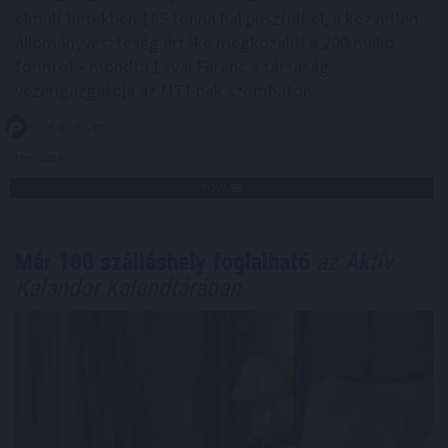
elmúlt hetekben 185 tonna hal pusztult el, a közvetlen
állományveszteség értéke megközelíti a 200 millió
forintot - mondta Lévai Ferenc a társaság
vezérigazgatója az MTI-nek szombaton.
2026. 08. 09. 07:00
Megosztás:
TOVÁBB
Már 100 szálláshely foglalható
az Aktív
Kalandor Kalandtárában