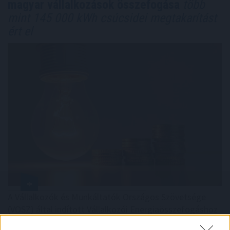
magyar vállalkozások összefogása
több
mint 145 000 kWh csúcsidei megtakarítást
ért el
A Vállalkozók és Munkáltatók Országos Szövetsége
(VOSZ) által indított Vállalkozói Energiaösszefogáshoz
néhány nap alatt csaknem 350 vállalkozás csatlakozott