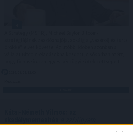
A Strategy (MSTR), Michael Saylor Bitcoin-
stratégiájának zászlóshajója, sokáig a „vásárolj és tarts
örökké” elvet követte. Az utóbbi időben azonban a
vállalat Bitcoin-eladásokba kezdett, elsősorban azért,
hogy finanszírozza egyes pénzügyi kötelezettségeit.
2026. 08. 09. 22:00
Megosztás:
TOVÁBB
Kátai-Németh Vilmos: az
akadálymentesítés
a szívügyem