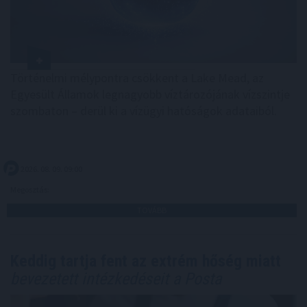
Történelmi mélypontra csökkent a Lake Mead, az
Egyesült Államok legnagyobb víztározójának vízszintje
szombaton – derül ki a vízügyi hatóságok adataiból.
2026. 08. 09. 09:00
Megosztás:
TOVÁBB
Keddig tartja fent az extrém hőség miatt
bevezetett intézkedéseit a Posta