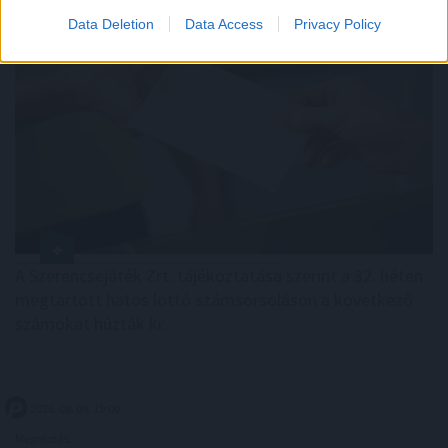
Data Deletion
Data Access
Privacy Policy
A Szerencsejáték Zrt. tájékoztatása szerint a 32. héten
megtartott hatos lottó számsorsoláson a következő
számokat húzták ki:
2026. 08. 09. 19:00
Megosztás: