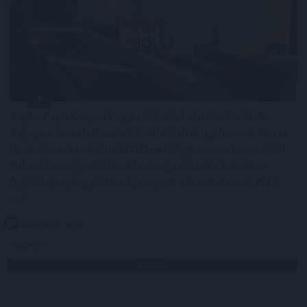
Vajda-Papír Csoport egy százalékkal mérsékelheti
fajlagos áramfelhasználását azzal, hogy hosszú távon
is alkalmazza az elmúlt héten ideiglenesen bevezetett
takarékossági intézkedések egy részét - közölte a
higiéniaipapír-gyártó cégcsoport szombaton az MTI-
vel.
2026. 08. 09. 14:00
Megosztás:
TOVÁBB