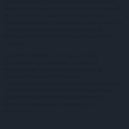
nyilatkozhat arról, ha szándéka vagy lehetősége alapján
maga nevelné fel gyermekét. Az a gyámhatóság, amelynél
nyilatkozatot tesz a szülő vagy más hozzátartozó, a
nyilatkozat megtételéről haladéktalanul értesíti a gyermek
születési helye szerint kijelölt gyámhivatalt és az
egészségügyi intézményt, ezzel is gyorsítva az eljárás
menetét.
A tervezet rendelkezik arról is, hogy a szociális,
gyermekjóléti és gyermekvédelmi szolgáltatók,
intézmények gyermekek napközbeni ellátása - így
különösen a bölcsődei ellátás - során a
kormányhivataloknak a rendes kétévenkénti ellenőrzéseken
túl kockázatelemzés lefolytatására lesz jogosultságuk,
melynek következtében tovább javulhat a hatósági
ellenőrzések hatékonysága - olvasható a KIM
közleményben.