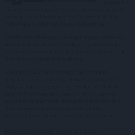
országos és a
vármegyei örökbefogadási rendszer további egységesítése
szükséges azért, hogy minél előbb lehessen megfelelő
örökbefogadó szülőt találni a gyermek számára.
Azt írták, a területi egyenlőtlenségek megszüntetése és a
különböző listák elkerülése érdekében egyetlen országos
lista és országos örökbefogadást elősegítő egyetlen szint
jöhet létre a hazai örökbefogadásban.
A jelenlegi módosítás az Országgyűlés által most
elfogadott törvénymódosítással összhangban azt a célt
szolgálja, hogy a vármegyei és az országos lista helyett
egyetlen örökbefogadásra várakozói listáról, egyenlő
esélyekkel, valamennyi örökbefogadásra alkalmas szülő
közül lehessen kiválasztani a gyermek számára
legmegfelelőbb családot - olvasható a közleményben.
Hangsúlyozták, hogy a hazai