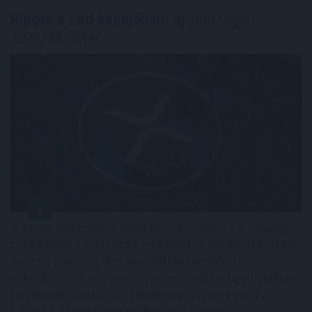
Ripple a Fed kapujában: új
pénzügyi
korszak jöhet
A Ripple látványosan előre készül az amerikai pénzügyi
szabályozás következő korszakára. A vállalat már több
mint 50 pénzforgalmi engedéllyel rendelkezik,
miközben technológiai infrastruktúrája is egyre jobban
illeszkedik azokhoz a szabványokhoz, amelyek az
Egyesült Államok nagy sebességű fizetési