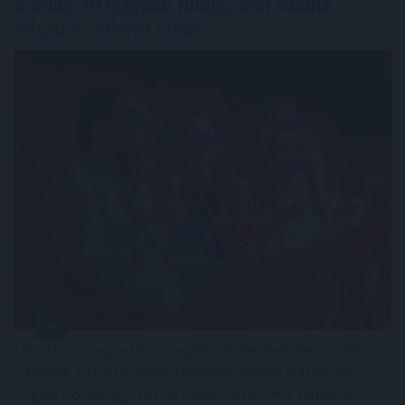
A világ 10 legjobb filmje, ami valaha
készült - hányat láttál?
Lehetséges egyetlen, megkérdőjelezhetetlen listába
rendezni a filmtörténet legnagyszerűbb alkotásait?
Aligha, hiszen egy film értékét nemcsak a rendezés