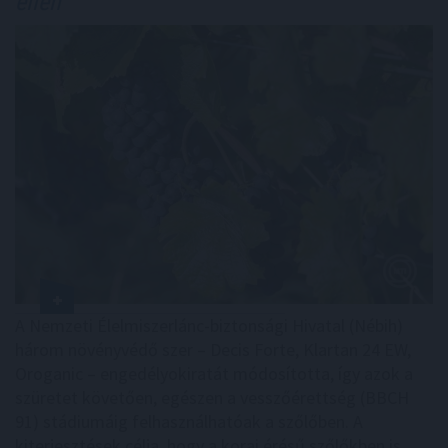
ellen
A Nemzeti Élelmiszerlánc-biztonsági Hivatal (Nébih)
három növényvédő szer – Decis Forte, Klartan 24 EW,
Oroganic – engedélyokiratát módosította, így azok a
szüretet követően, egészen a vesszőérettség (BBCH
91) stádiumáig felhasználhatóak a szőlőben. A
kiterjesztések célja, hogy a korai érésű szőlőkben is