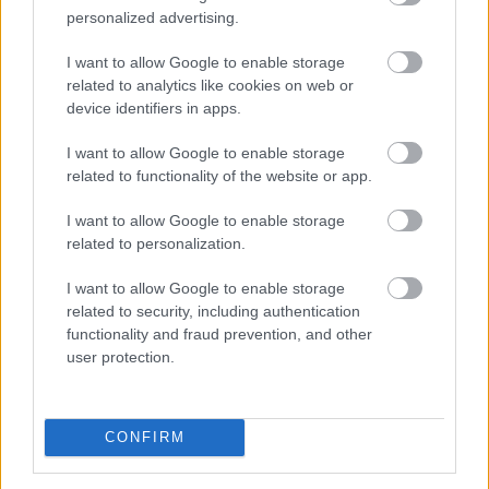
personalized advertising.
I want to allow Google to enable storage
related to analytics like cookies on web or
device identifiers in apps.
Spanyolország az ilyenkor szokásosnál mintegy
félmillióval több turistára számít a jövő heti teljes
I want to allow Google to enable storage
napfogyatkozás miatt.
related to functionality of the website or app.
I want to allow Google to enable storage
related to personalization.
2026. 08. 09. 20:00
I want to allow Google to enable storage
Megosztás:
related to security, including authentication
TOVÁBB
functionality and fraud prevention, and other
user protection.
Ezekkel a számokkal nyerhettél
a hatos
lottón!
CONFIRM