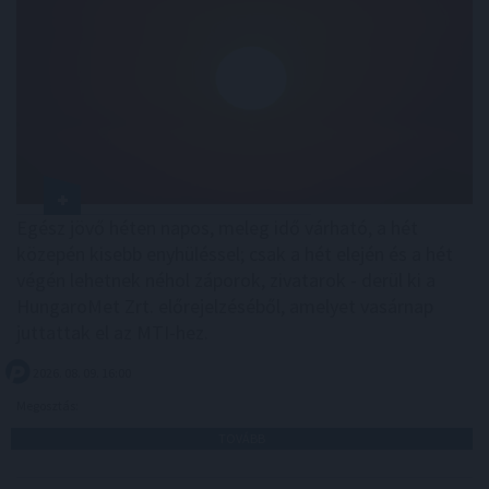
Egész jövő héten napos, meleg idő várható, a hét
közepén kisebb enyhüléssel; csak a hét elején és a hét
végén lehetnek néhol záporok, zivatarok - derül ki a
HungaroMet Zrt. előrejelzéséből, amelyet vasárnap
juttattak el az MTI-hez.
2026. 08. 09. 16:00
Megosztás:
TOVÁBB