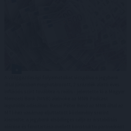
A világgazdasági folyamatokat vizsgálva a jegybank
által júniusban meghatározott, 2 százalék alatti éves
inflációs szint továbbra is reális - jelentette ki a Magyar
Nemzeti Bank (MNB) alelnöke az MNB Podcast
legutóbbi adásában. Banai Péter Benő az MNB által az
MTI-hez vasárnap eljuttatott közlemény szerint
kiemelte: a jegybank elsődleges célja az árstabilitás
elérése és fenntartása mellett konstruktív partnerként