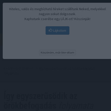
Hiteles, valós és megbízható híreket szállítunk Neked, melyekkel
nagyon sokat dolgozunk.
Kaphatunk cserébe egy LÁJK-ot? Köszönjük!
Lájkolom
Menü
Köszönöm, már like-oltam
Kezdőoldal
//
Hírek
// Így egyszerűsödik az örökbefogadás
folyamata
Így egyszerűsödik az
örökbefogadás
folyamata