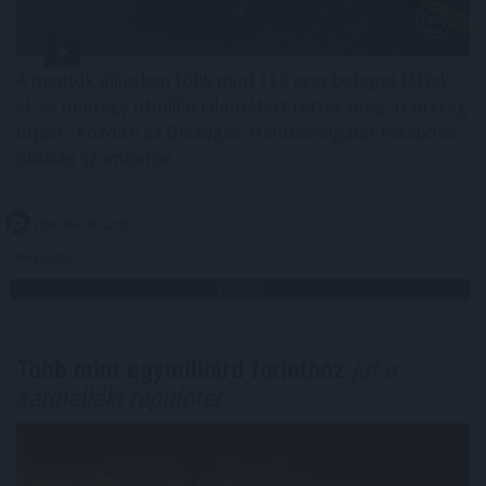
A mentők júliusban több mint 116 ezer beteget láttak
el, és mintegy ötmillió kilométert tettek meg az ország
útjain - közölte az Országos Mentőszolgálat Facebook-
oldalán szombaton.
2026. 08. 09. 12:00
Megosztás:
TOVÁBB
Több mint egymilliárd forinthoz
jut a
sármelléki repülőtér