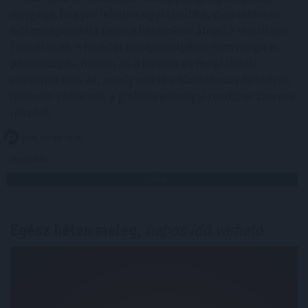
vizsgálja, hogyan lehetne egyszerűbbé, gyorsabbá és
biztonságosabbá tenni a határokon átnyúló stabilcoin-
fizetéseket. A kísérlet középpontjában nem maga a
pénzmozgás, hanem az a bizalmi és megfelelési
infrastruktúra áll, amely nélkül a blokkláncos fizetések
nehezen válhatnak a globális pénzügyi rendszer szerves
részévé.
2026. 08. 09. 18:00
Megosztás:
TOVÁBB
Egész héten meleg,
napos idő várható