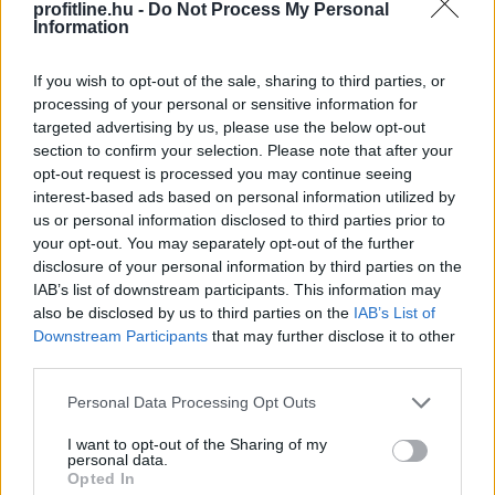
profitline.hu -
Do Not Process My Personal
Information
If you wish to opt-out of the sale, sharing to third parties, or
processing of your personal or sensitive information for
targeted advertising by us, please use the below opt-out
section to confirm your selection. Please note that after your
opt-out request is processed you may continue seeing
interest-based ads based on personal information utilized by
us or personal information disclosed to third parties prior to
your opt-out. You may separately opt-out of the further
disclosure of your personal information by third parties on the
IAB’s list of downstream participants. This information may
A szívügyének nevezte a fizikai és a digitális
also be disclosed by us to third parties on the
IAB’s List of
akadálymentesítést a szociális és családügyi miniszter
Downstream Participants
that may further disclose it to other
vasárnap a Facebook-oldalán, miután Békés vármegyei
third parties.
látássérült sorstársainak mutatta meg a
Please note that this website/app uses one or more Google
Personal Data Processing Opt Outs
minisztériumot Éliás Eszter esélyegyenlőségi és
services and may gather and store information including but
akadálymentesítési államtitkárral és Galambos
not limited to your visit or usage behaviour. You may click to
I want to opt-out of the Sharing of my
personal data.
Katalinnal, a fogyatékossággal élő emberek egyenlő
grant or deny consent to Google and its third-party tags to
Opted In
use your data for below specified purposes in below Google
esélyű hozzáféréséért felelős helyettes államtitkárral.