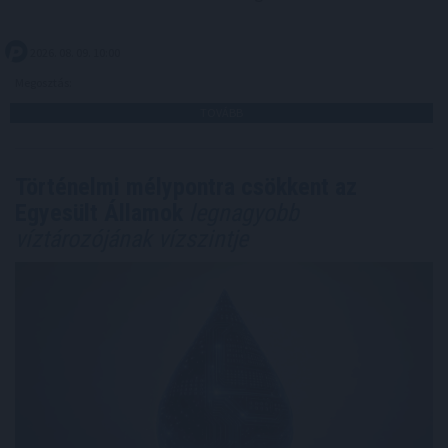
2026. 08. 09. 10:00
Megosztás:
TOVÁBB
Történelmi mélypontra csökkent az
Egyesült Államok
legnagyobb
víztározójának vízszintje