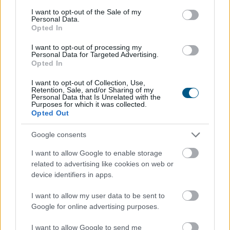
consent section.
I want to opt-out of the Sale of my
Personal Data.
2026. 08. 09. 21:00
Opted In
Megosztás:
I want to opt-out of processing my
TOVÁBB
Personal Data for Targeted Advertising.
Opted In
I want to opt-out of Collection, Use,
Spanyolország a szokásosnál mintegy
Retention, Sale, and/or Sharing of my
Personal Data that Is Unrelated with the
félmillióval
több turistára számít
Purposes for which it was collected.
Opted Out
Google consents
I want to allow Google to enable storage
related to advertising like cookies on web or
device identifiers in apps.
I want to allow my user data to be sent to
Google for online advertising purposes.
I want to allow Google to send me