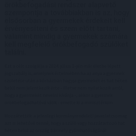
örökbefogadási rendszer alapvető
szempontja a továbbiakban is az, hogy
elsősorban a gyermekek érdekeit kell
érvényesíteni és szem előtt tartani,
valamint mindig a gyermekek számára
kell megfelelő örökbefogadó szülőket
találni.
Ezt a célt szolgálja a 2024. július 1-jén már életbe lépett
jogszabály is, amelynek értelmében ha az anya a gyermek
születése után a kórházban hagyja gyermekét és hat héten
belül nem jelentkezik érte - illetve nem nyilatkozik arról,
hogy a gyermekét nevelni kívánja -, akkor a gyermek
örökbefogadhatóvá válik - emelte ki a minisztérium.
Hozzátették: a jelenlegi kormányrendeleti javaslatcsomag
azt is lehetővé tenné, hogy a szülő vagy hozzátartozó hat
héten belül az ország bármely gyámhatóságánál