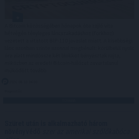
A Bitcoin közösségében hónapok óta zajló vita
hétvégén tényleges láncszakadáshoz (forkhoz)
vezetett a vitatott BIP-110 javaslat miatt. A kisebbségi
lánc azonban szinte azonnal megbénult: körülbelül nyolc
óra alatt mindössze két blokkot bányásztak rajta,
miközben az eredeti Bitcoin-hálózat zavartalanul
működött tovább.
2026. 08. 10. 04:00
Megosztás:
TOVÁBB
Szüret után is alkalmazható három
növényvédő
szer az amerikai szőlőkabóca