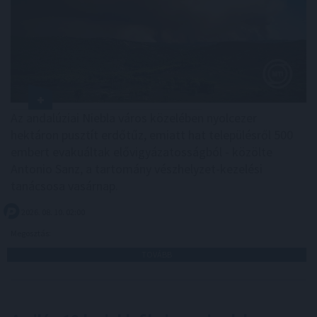
Az andalúziai Niebla város közelében nyolcezer
hektáron pusztít erdőtűz, emiatt hat településről 500
embert evakuáltak elővigyázatosságból - közölte
Antonio Sanz, a tartomány vészhelyzet-kezelési
tanácsosa vasárnap.
2026. 08. 10. 02:00
Megosztás:
TOVÁBB