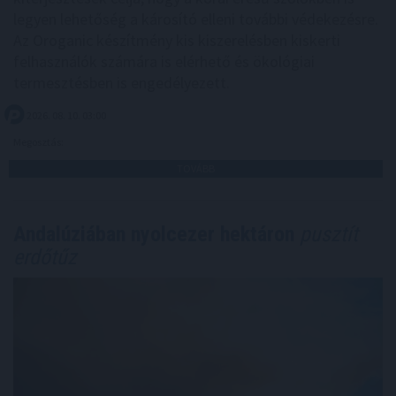
legyen lehetőség a károsító elleni további védekezésre.
Az Oroganic készítmény kis kiszerelésben kiskerti
felhasználók számára is elérhető és ökológiai
termesztésben is engedélyezett.
2026. 08. 10. 03:00
Megosztás:
TOVÁBB
Andalúziában nyolcezer hektáron
pusztít
erdőtűz