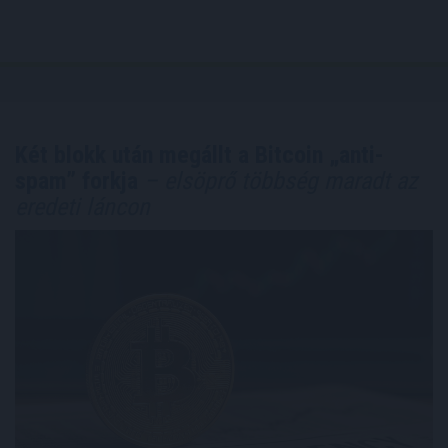
Két blokk után megállt a Bitcoin „anti-
spam” forkja
– elsöprő többség maradt az
eredeti láncon