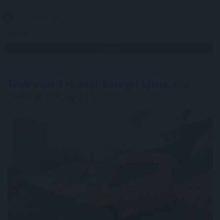
2026. 08. 09. 13:00
Megosztás:
TOVÁBB
Több mint 116 ezer beteget láttak
el a
mentők júliusban