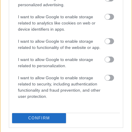
personalized advertising.
I want to allow Google to enable storage
related to analytics like cookies on web or
device identifiers in apps.
I want to allow Google to enable storage
related to functionality of the website or app.
I want to allow Google to enable storage
related to personalization.
I want to allow Google to enable storage
related to security, including authentication
functionality and fraud prevention, and other
user protection.
A férfiak számára is megnyitott, negyven év
jogosultsági idő után igénybe vehető nyugdíj első
pillantásra méltányos intézkedésnek tűnhet. A
CONFIRM
háttérben meghúzódó pénzügyi következmények
azonban súlyosak lehetnek: Farkas András