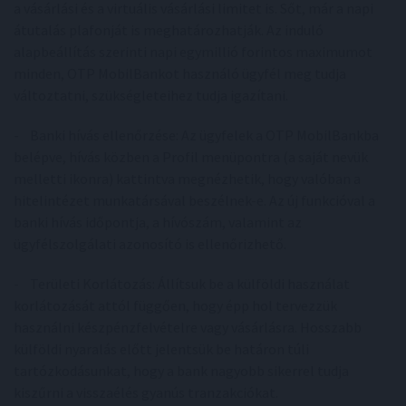
a vásárlási és a virtuális vásárlási limitet is. Sőt, már a napi
átutalás plafonját is meghatározhatják. Az induló
alapbeállítás szerinti napi egymillió forintos maximumot
minden, OTP MobilBankot használó ügyfél meg tudja
változtatni, szükségleteihez tudja igazítani.
- Banki hívás ellenőrzése: Az ügyfelek a OTP MobilBankba
belépve, hívás közben a Profil menüpontra (a saját nevük
melletti ikonra) kattintva megnézhetik, hogy valóban a
hitelintézet munkatársával beszélnek-e. Az új funkcióval a
banki hívás időpontja, a hívószám, valamint az
ügyfélszolgálati azonosító is ellenőrizhető.
- Területi Korlátozás: Állítsuk be a külföldi használat
korlátozását attól függően, hogy épp hol tervezzük
használni készpénzfelvételre vagy vásárlásra. Hosszabb
külföldi nyaralás előtt jelentsük be határon túli
tartózkodásunkat, hogy a bank nagyobb sikerrel tudja
kiszűrni a visszaélés gyanús tranzakciókat.