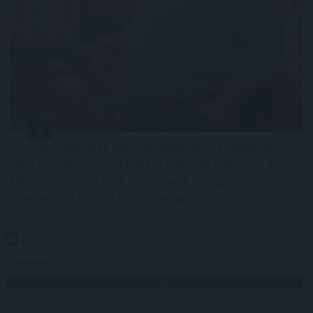
A sörhas elnevezés félrevezetőbb, mint gondolnánk.
Nem létezik olyan különleges biológiai kapcsoló, amely
felismeri a korsó sört, majd annak energiáját
egyenesen a köldök köré csomagolja.
2026. 08. 08. 01:00
Megosztás:
TOVÁBB