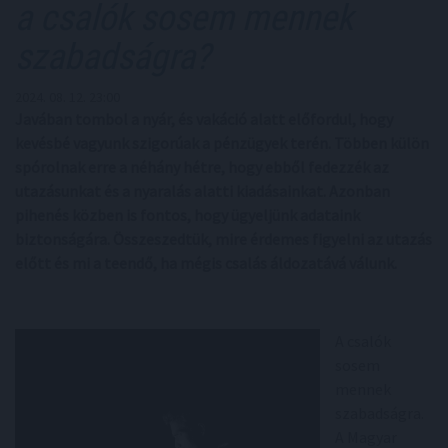
a csalók sosem mennek
szabadságra?
2024. 08. 12. 23:00
Javában tombol a nyár, és vakáció alatt előfordul, hogy
kevésbé vagyunk szigorúak a pénzügyek terén. Többen külön
spórolnak erre a néhány hétre, hogy ebből fedezzék az
utazásunkat és a nyaralás alatti kiadásainkat. Azonban
pihenés közben is fontos, hogy ügyeljünk adataink
biztonságára. Összeszedtük, mire érdemes figyelni az utazás
előtt és mi a teendő, ha mégis csalás áldozatává válunk.
A csalók
sosem
mennek
szabadságra.
A Magyar