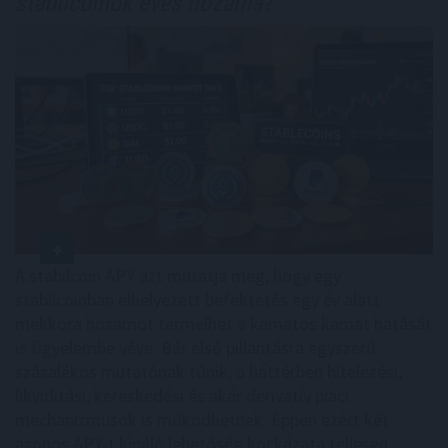
stabilcoinok éves hozama?
A stabilcoin APY azt mutatja meg, hogy egy
stabilcoinban elhelyezett befektetés egy év alatt
mekkora hozamot termelhet a kamatos kamat hatását
is figyelembe véve. Bár első pillantásra egyszerű
százalékos mutatónak tűnik, a háttérben hitelezési,
likviditási, kereskedési és akár derivatív piaci
mechanizmusok is működhetnek. Éppen ezért két
azonos APY-t kínáló lehetőség kockázata teljesen