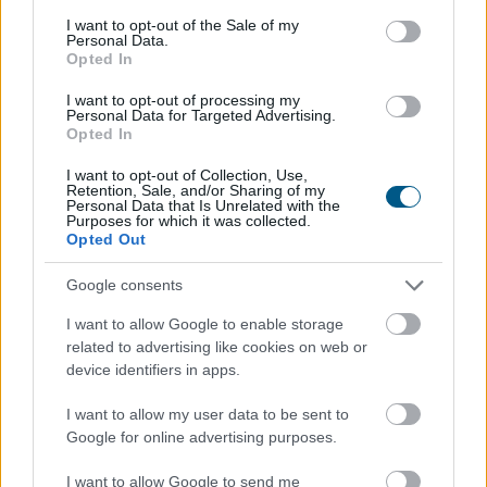
consent section.
I want to opt-out of the Sale of my
Közismert, hogy a rendszeres mozgás védi a szív- és
Personal Data.
érrendszert. Kevesebben tudják azonban, hogy a
Opted In
szellemi fittség megőrzéséhez a fizikai edzés
I want to opt-out of processing my
önmagában nem mindig elegendő .
Personal Data for Targeted Advertising.
Opted In
I want to opt-out of Collection, Use,
2026. 08. 08. 03:00
Retention, Sale, and/or Sharing of my
Personal Data that Is Unrelated with the
Megosztás:
Purposes for which it was collected.
Opted Out
TOVÁBB
Google consents
A Nők40 nyugdíj után jöhet a Férfiak40
I want to allow Google to enable storage
nyugdíj?
- 470 milliárdos nyugdíjprogram
related to advertising like cookies on web or
device identifiers in apps.
I want to allow my user data to be sent to
Google for online advertising purposes.
I want to allow Google to send me