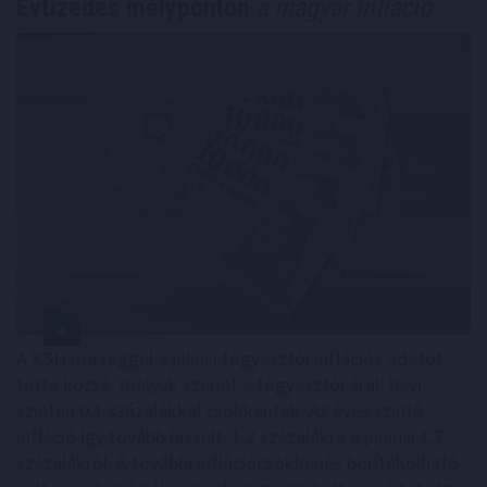
Évtizedes mélyponton
a magyar infláció
A KSH ma reggel a júliusi fogyasztói inflációs adatot
tette közzé, melyek szerint a fogyasztói árak havi
szinten 0,1 százalékkal csökkentek. Az éves szintű
infláció így tovább lassult: 1,2 százalékra a júniusi 1,7
százalékról. A további inflációcsökkenés borítékolható