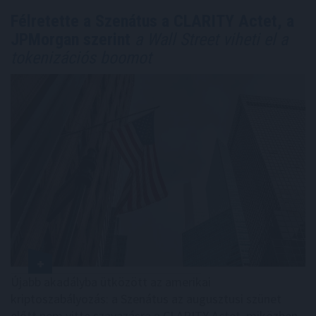
Félretette a Szenátus a CLARITY Actet, a
JPMorgan szerint
a Wall Street viheti el a
tokenizációs boomot
Újabb akadályba ütközött az amerikai
kriptoszabályozás: a Szenátus az augusztusi szünet
előtt nem vitte szavazásra a CLARITY Actet, miközben