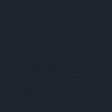
- WebKÁRTYA: Kezeljük elkülönítve az internetes vásárlásra
szánt összegeket. Egy virtuális kártyára, alszámlára
díjmentesen átvezethetjük azt az értéket, amennyit éppen
el szeretnénk költeni online.
- Mentsük el a telefonunkba az OTP Bank bármikor hívható
telefonszámát (+36 1 366 6000), hogy szükség esetén kéznél
legyen.
„Csalás esetén haladéktalanul jelezzük az incidenst a bank
felé. Csak úgy csökkenthetjük a csalók által okozott károk
mértékét, ha a lehető leggyorsabban reagálunk. Ezért
kulcsfontosságú, hogy az ügyfelek naprakészen kövessék
számlájukat. Ebben segít az OTP MobilBank azonnali
értesítés funkciója és a könnyen elérhető
egyenlegkimutatás. A meglévő és az új védekezési
megoldások mellett a legfontosabb, hogy az ügyfelek ne
adják ki saját banki adataikat” –hangsúlyozta Sonjic László.