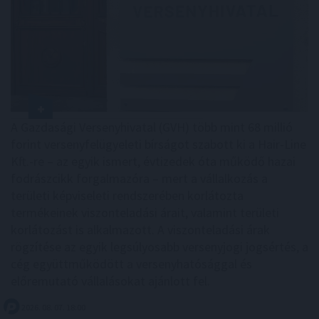
A Gazdasági Versenyhivatal (GVH) több mint 68 millió
forint versenyfelügyeleti bírságot szabott ki a Hair-Line
Kft.-re – az egyik ismert, évtizedek óta működő hazai
fodrászcikk forgalmazóra – mert a vállalkozás a
területi képviseleti rendszerében korlátozta
termékeinek viszonteladási árait, valamint területi
korlátozást is alkalmazott. A viszonteladási árak
rögzítése az egyik legsúlyosabb versenyjogi jogsértés, a
cég együttműködött a versenyhatósággal és
előremutató vállalásokat ajánlott fel.
2026. 08. 07. 18:00