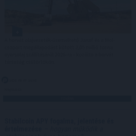
A horvát olajvezeték-üzemeltető Janaf és a Mol-
csoport megállapodást kötött 2,05 millió tonna
nyersolaj szállításáról 2026-ra - közölte a horvát
társaság csütörtökön.
2026. 08. 07. 20:00
Megosztás:
TOVÁBB
Stabilcoin APY fogalma, jelentése és
értelmezése
– hogyan működik a