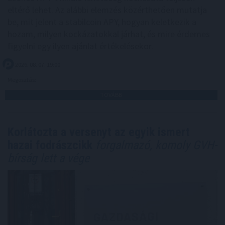
eltérő lehet. Az alábbi elemzés közérthetően mutatja
be, mit jelent a stabilcoin APY, hogyan keletkezik a
hozam, milyen kockázatokkal járhat, és mire érdemes
figyelni egy ilyen ajánlat értékelésekor.
2026. 08. 07. 19:00
Megosztás:
TOVÁBB
Korlátozta a versenyt az egyik ismert
hazai fodrászcikk
forgalmazó, komoly GVH-
bírság lett a vége