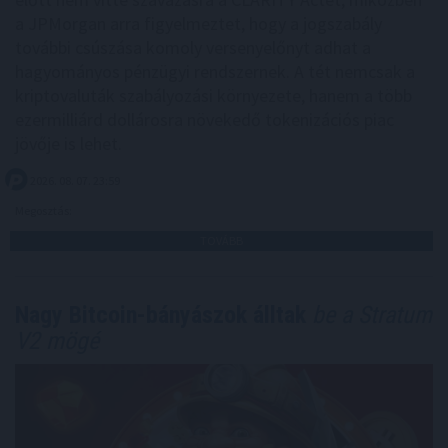
a JPMorgan arra figyelmeztet, hogy a jogszabály
további csúszása komoly versenyelőnyt adhat a
hagyományos pénzügyi rendszernek. A tét nemcsak a
kriptovaluták szabályozási környezete, hanem a több
ezermilliárd dollárosra növekedő tokenizációs piac
jövője is lehet.
2026. 08. 07. 23:59
Megosztás:
TOVÁBB
Nagy Bitcoin-bányászok álltak
be a Stratum
V2 mögé