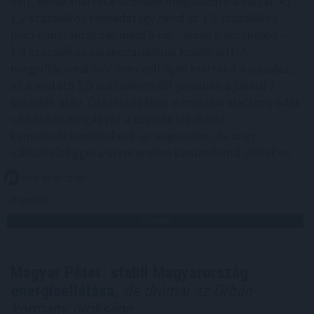
volt, ennek mértéke azonban meghaladta a vártat. Az
1,2 százalékos tényadat így mind az 1,6 százalékos
piaci konszenzusnál, mind a mi – ennél alacsonyabb –
1,4 százalékos várakozásunknál kisebb lett. A
maginflációnál már nem volt ilyen mértékű a lassulás,
ez a mutató 1,9 százalékon állt júliusban a júniusi 2
százalék után. Összességében a mostani alacsony adat
várhatóan megágyaz a további jegybanki
kamatcsökkentéseknek az augusztusi, és nagy
valószínűséggel a szeptemberi kamatdöntő üléseken.
2026. 08. 07. 22:00
Megosztás:
TOVÁBB
Magyar Péter: stabil Magyarország
energiaellátása,
de drámai az Orbán-
kormány öröksége