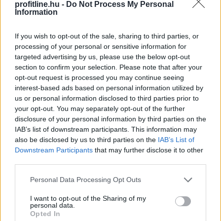
profitline.hu -
Do Not Process My Personal
agyadat is futtatni kell
Information
If you wish to opt-out of the sale, sharing to third parties, or
processing of your personal or sensitive information for
targeted advertising by us, please use the below opt-out
section to confirm your selection. Please note that after your
opt-out request is processed you may continue seeing
interest-based ads based on personal information utilized by
us or personal information disclosed to third parties prior to
your opt-out. You may separately opt-out of the further
disclosure of your personal information by third parties on the
IAB’s list of downstream participants. This information may
also be disclosed by us to third parties on the
IAB’s List of
Downstream Participants
that may further disclose it to other
third parties.
Please note that this website/app uses one or more Google
Personal Data Processing Opt Outs
services and may gather and store information including but
not limited to your visit or usage behaviour. You may click to
I want to opt-out of the Sharing of my
personal data.
grant or deny consent to Google and its third-party tags to
Opted In
use your data for below specified purposes in below Google