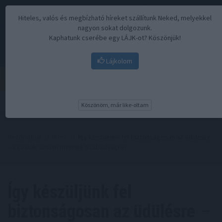
Hiteles, valós és megbízható híreket szállítunk Neked, melyekkel
nagyon sokat dolgozunk.
Kaphatunk cserébe egy LÁJK-ot? Köszönjük!
Lájkolom
Menü
Köszönöm, már like-oltam
Kezdőoldal
//
Hírek
// Így készüljünk fel biztonságosan az üdülésre
– a csalók sosem mennek szabadságra?
Így készüljünk fel
biztonságosan az üdülésre
–