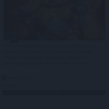
A Bitcoin-bányászati iparág több meghatározó
szereplője is csatlakozott a Stratum V2 Working
Grouphoz, ami komoly lendületet adhat az új
generációs bányászati protokoll elterjedésének.
2026. 08. 07. 23:00
Megosztás:
TOVÁBB