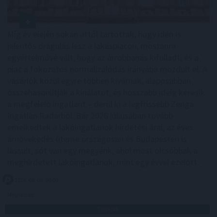
Míg év elején sokan attól tartottak, hogy idén is
jelentős drágulás lesz a lakáspiacon, mostanra
egyértelművé vált, hogy az árrobbanás kifulladt, és a
piac a fokozatos normalizálódás irányába mozdult el. A
vásárlók közül egyre többen kivárnak, alaposabban
összehasonlítják a kínálatot, és hosszabb ideig keresik
a megfelelő ingatlant – derül ki a legfrissebb Zenga
Ingatlan Radarból. Bár 2026 júliusában tovább
emelkedtek a lakóingatlanok hirdetési árai, az éves
árnövekedés üteme országosan és Budapesten is
lassult, sőt van egy megyénk, ahol most olcsóbbak a
meghirdetett lakóingatlanok, mint egy évvel ezelőtt.
2026. 08. 08. 06:00
Megosztás:
TOVÁBB