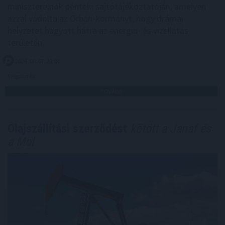
miniszterelnök pénteki sajtótájékoztatóján, amelyen
azzal vádolta az Orbán-kormányt, hogy drámai
helyzetet hagyott hátra az energia- és vízellátás
területén.
2026. 08. 07. 21:00
Megosztás:
TOVÁBB
Olajszállítási szerződést
kötött a Janaf és
a Mol