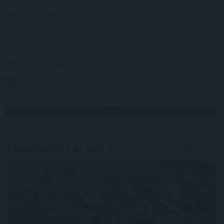
A FAO élelmiszer-alapanyagárainak referenciamutatója
enyhén emelkedett júliusban, mivel a közelmúltbeli
hőhullámok és az energiapiacon tapasztalható
dinamikák felnyomták a gabonafélék, a növényi olajok
és a cukor árát – adta hírül az ENSZ Élelmezésügyi és
Mezőgazdasági Szervezete (FAO).
2026. 08. 08. 05:00
Megosztás:
TOVÁBB
Megérkezett az eső a
Duna vízgyűjtőjére