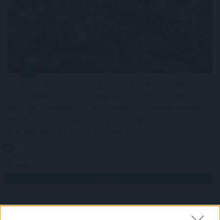
Megérkezett a rég várt eső a Duna vízgyűjtőjére, a
folyó magyarországi szakaszán azonban továbbra is
csak pár centiméteres vízszintváltozások jellemzőek -
közölte az Országos Vízügyi Főigazgatóság
sajtóosztálya az MTI-vel pénteken.
2026. 08. 08. 04:00
Megosztás:
TOVÁBB
Új tudományos tény: A futás mellett
az