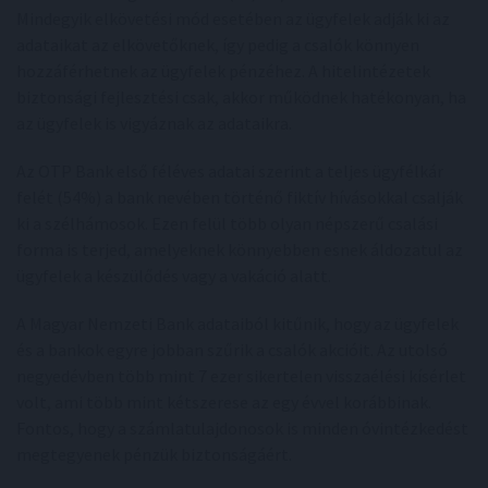
Mindegyik elkövetési mód esetében az ügyfelek adják ki az
adataikat az elkövetőknek, így pedig a csalók könnyen
hozzáférhetnek az ügyfelek pénzéhez. A hitelintézetek
biztonsági fejlesztési csak, akkor működnek hatékonyan, ha
az ügyfelek is vigyáznak az adataikra.
Az OTP Bank első féléves adatai szerint a teljes ügyfélkár
felét (54%) a bank nevében történő fiktív hívásokkal csalják
ki a szélhámosok. Ezen felül több olyan népszerű csalási
forma is terjed, amelyeknek könnyebben esnek áldozatul az
ügyfelek a készülődés vagy a vakáció alatt.
A Magyar Nemzeti Bank adataiból kitűnik, hogy az ügyfelek
és a bankok egyre jobban szűrik a csalók akcióit. Az utolsó
negyedévben több mint 7 ezer sikertelen visszaélési kísérlet
volt, ami több mint kétszerese az egy évvel korábbinak.
Fontos, hogy a számlatulajdonosok is minden óvintézkedést
megtegyenek pénzük biztonságáért.