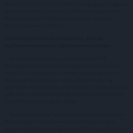
Sonjic László, az OTP Bank Bankbiztonsági igazgatóságának
vezető tanácsadója kiemelte, az OTP Bank folyamatosan
fejleszti rendszereit, hogy naprakész megoldásokkal
biztosítsa ügyfelei védelmét.
Számos olyan eszköz áll rendelkezésre, amelyek
segíthetnek megvédeni az ügyfeleknek a pénzünket:
- Biometrikus azonosítás: Az ügyfeleknek az OTP
MobilBankban lehetőségük van, hogy engedélyezzék ezt a
funkciót, ezt követően arcfelismeréssel vagy ujjlenyomat-
olvasó segítségével léphetnek be a MobilBankba, vagy
hagyhatják jóvá internetes vásárlásainkat. További védelmet
nyújt, ha ezt a módot használják internetbanki belépéshez
is, push értesítéssel vagy QR-kóddal.
- Napi limit beállítás: Tartsuk alacsonyan a napi limiteket.
Mobilbankban, illetve internetbankban egyaránt igény
szerint módosíthatják az ügyfelek az ATM készpénzfelvételi,