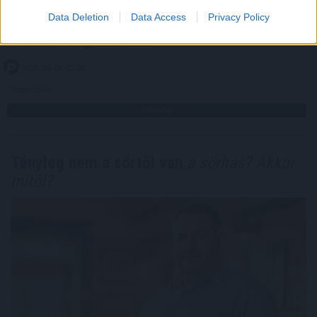
nyugdíjszakértő szerint egy ilyen rendszer éves
Data Deletion
Data Access
Privacy Policy
költsége jelenlegi értéken számolva akár a 470 milliárd
forintot is meghaladhatná.
2026. 08. 08. 02:00
Megosztás:
TOVÁBB
Tényleg nem a sörtől van
a sörhas? Akkor
mitől?