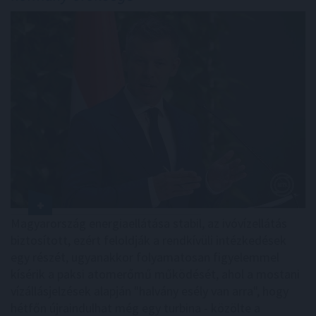
Magyarország energiaellátása stabil, az ivóvízellátás
biztosított, ezért feloldják a rendkívüli intézkedések
egy részét, ugyanakkor folyamatosan figyelemmel
kísérik a paksi atomerőmű működését, ahol a mostani
vízállásjelzések alapján "halvány esély van arra", hogy
hétfőn újraindulhat még egy turbina - közölte a