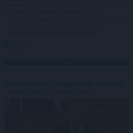
Megújította az Agrár- és Élelmiszergazdaságért Felelős
Minisztérium a Nemzeti Földalapba tartozó
földterületek megbízási szerződéssel történő átmeneti
hasznosításának rendjét - tette közzé a tárca
szombaton a kormány Facebook-oldalán.
2026. 08. 08. 23:00
Megosztás:
TOVÁBB
Kapitány István: a magyarok 84 százaléka
csatlakozott az összefogáshoz