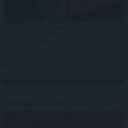
A Magyar Posta keddig tartja fent az extrém hőség
miatt ideiglenesen elrendelt intézkedéseit - közölte a
társaság a honlapján szombaton.
2026. 08. 09. 08:00
Megosztás:
TOVÁBB
185 tonna hal pusztult
el Rétimajorban