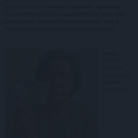
Az Idősügyi Tanács kérésének megfelelően egyidejűleg
fogják folyósítani a 13. havi nyugdíjat és a 14. havi nyugdíj
első negyedét - mondta a Miniszterelnökséget vezető
miniszter csütörtökön Budapesten, a Kormányinfón.
Gulyás
Gergely
elmondta,
szerdai ülésén
a kormány
áttekintette
a