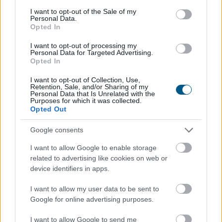
Hardveralapú e-pénztárgép a piacon –
consent section.
újabb
mérföldkő a digitális adózásban
I want to opt-out of the Sale of my
Personal Data.
Opted In
I want to opt-out of processing my
Personal Data for Targeted Advertising.
Opted In
I want to opt-out of Collection, Use,
Retention, Sale, and/or Sharing of my
Personal Data that Is Unrelated with the
Purposes for which it was collected.
Opted Out
Google consents
I want to allow Google to enable storage
related to advertising like cookies on web or
A Nemzeti Adó- és Vámhivatal (NAV) ma kiadta az első
device identifiers in apps.
hardveralapú e-pénztárgép forgalmazási engedélyét. Az
új megoldás a pénztárgéphasználatra kötelezett
I want to allow my user data to be sent to
vállalkozásokat segíti már most, két évvel az online
Google for online advertising purposes.
pénztárgépek végleges kivezetése előtt.
I want to allow Google to send me