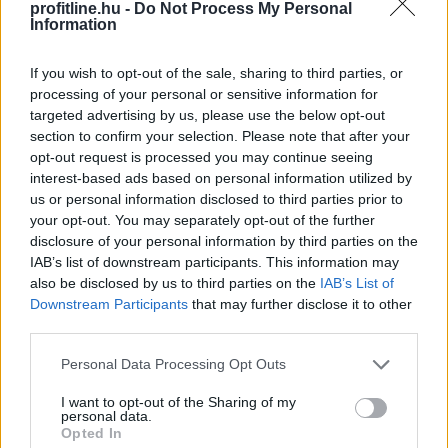
profitline.hu -
Do Not Process My Personal
Information
If you wish to opt-out of the sale, sharing to third parties, or
processing of your personal or sensitive information for
targeted advertising by us, please use the below opt-out
section to confirm your selection. Please note that after your
A Vállalkozók és Munkáltatók Országos Szövetsége
opt-out request is processed you may continue seeing
interest-based ads based on personal information utilized by
(VOSZ) által indított Vállalkozói Energiaösszefogáshoz
us or personal information disclosed to third parties prior to
néhány nap alatt csaknem 350 vállalkozás csatlakozott
your opt-out. You may separately opt-out of the further
az ország 202 településéről, és vállalásaik összesen
disclosure of your personal information by third parties on the
több mint 145 000 kWh csúcsidei energiamegtakarítást
IAB’s list of downstream participants. This information may
jelentettek.
also be disclosed by us to third parties on the
IAB’s List of
Downstream Participants
that may further disclose it to other
2026. 08. 09. 05:00
third parties.
Megosztás:
Please note that this website/app uses one or more Google
Personal Data Processing Opt Outs
TOVÁBB
services and may gather and store information including but
not limited to your visit or usage behaviour. You may click to
I want to opt-out of the Sharing of my
personal data.
grant or deny consent to Google and its third-party tags to
Opted In
use your data for below specified purposes in below Google