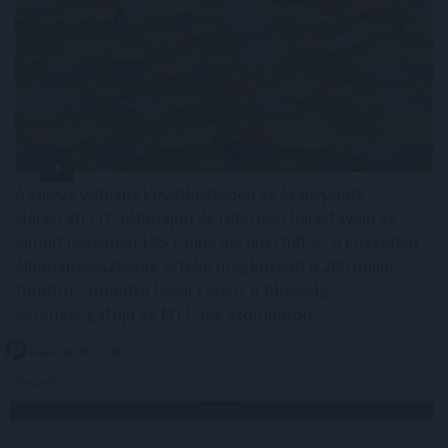
A súlyos vízhiány következtében az Aranyponty
Halászati Zrt. rétimajori és rétszilasi halastavain az
elmúlt hetekben 185 tonna hal pusztult el, a közvetlen
állományveszteség értéke megközelíti a 200 millió
forintot - mondta Lévai Ferenc a társaság
vezérigazgatója az MTI-nek szombaton.
2026. 08. 09. 07:00
Megosztás:
TOVÁBB