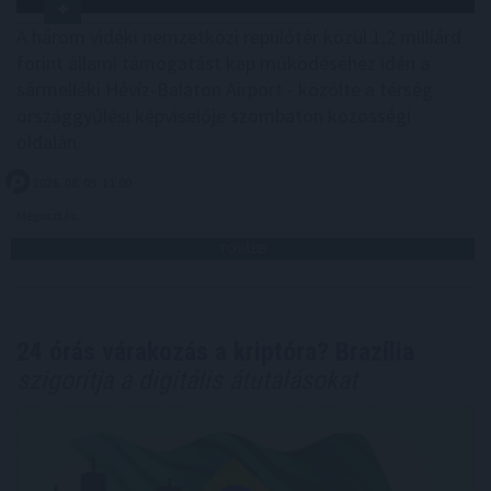
A három vidéki nemzetközi repülőtér közül 1,2 milliárd
forint állami támogatást kap működéséhez idén a
sármelléki Hévíz-Balaton Airport - közölte a térség
országgyűlési képviselője szombaton közösségi
oldalán.
2026. 08. 09. 11:00
Megosztás:
TOVÁBB
24 órás várakozás a kriptóra? Brazília
szigorítja a digitális átutalásokat