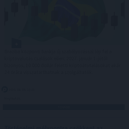
Brazília központi bankja új szabályozással lép fel a
kriptovalutás csalások ellen: 2027. január 1-jétől
bizonyos, 10 000 dollár feletti kriptoátutalásokat akár
24 órára visszatarthatnak a szolgáltatók.
2026. 08. 09. 10:00
Megosztás:
TOVÁBB
Történelmi mélypontra csökkent az