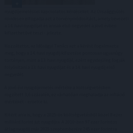
nyugdíjemeléssel kapcsolatos kérdéseket. Az Országgyűlés
rövidesen elfogadja azt a törvénymódosítást, amely bevezeti
a 14. havi nyugdíjat és annak első negyedét a jövő évben
kifizethetővé teszi - jelezte.
Hozzátette, az Idősügyi Tanács azt a kérést fogalmazta
meg, hogy a 14. havi nyugdíj kifizetése pontosan ugyanúgy
történjen, mint a 13. havi nyugdíjé, ezért egyidejűleg fogják
folyósítani a 13. havi nyugdíjat és a 14. havi nyugdíj első
negyedét.
A jövő évi nyugdíjemelés mértéke a költségvetésben
rögzített 3,6 százalék, ez várhatóan meghaladja az infláció
mértékét - emelte ki.
Kitért arra is, hogy a 2025-ös költségvetésből közel 8 ezer
milliárd forint jut nyugdíjra. A 2010-ben 97 ezer forintos
átlagnyugdíj már 2025 szeptemberére 245 ezer forintra