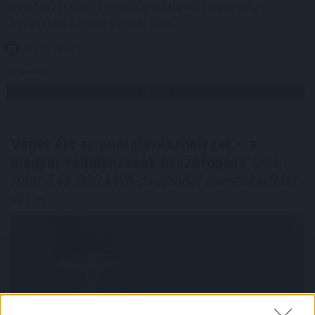
minden részén - közölte az Aktív Magyarország
Fejlesztési Központ az MTI-vel.
2026. 08. 09. 06:00
Megosztás:
TOVÁBB
Véget ért az energiavészhelyzet – a
magyar vállalkozások összefogása
több
mint 145 000 kWh csúcsidei megtakarítást
ért el