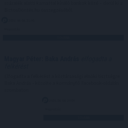
százalék alatti kamattal kínáló bankok közé – derül ki a
BiztosDöntés.hu összegzéséből.
2026. 08. 08. 21:00
Megosztás:
TOVÁBB
Magyar Péter: Baka András
elfogadta a
felkérést
Elfogadta a felkérést a köztársasági elnöki tisztségre
Baka András - közölte a kormányfő Facebook-oldalán
szombaton.
2026. 08. 08. 20:00
Megosztás:
TOVÁBB