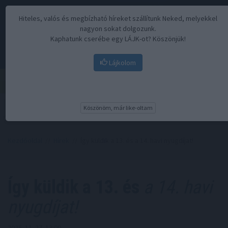
Hiteles, valós és megbízható híreket szállítunk Neked, melyekkel
nagyon sokat dolgozunk.
Kaphatunk cserébe egy LÁJK-ot? Köszönjük!
Lájkolom
Menü
Köszönöm, már like-oltam
Kezdőoldal
//
Hírek
// Így küldik a 13. és a 14. havi nyugdíjat!
Így küldik a 13. és
a 14. havi
nyugdíjat!
2025. 11. 27. 13:00