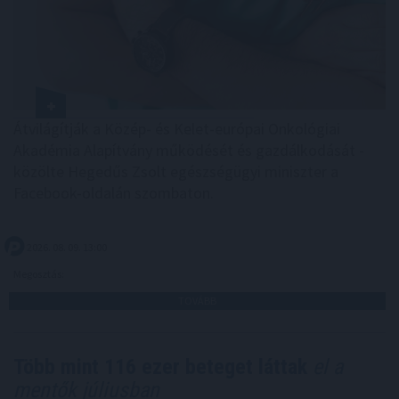
Átvilágítják a Közép- és Kelet-európai Onkológiai
Akadémia Alapítvány működését és gazdálkodását -
közölte Hegedűs Zsolt egészségügyi miniszter a
Facebook-oldalán szombaton.
2026. 08. 09. 13:00
Megosztás:
TOVÁBB
Több mint 116 ezer beteget láttak
el a
mentők júliusban