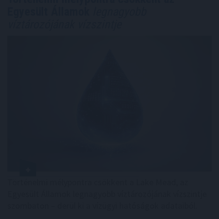
Egyesült Államok
legnagyobb
víztározójának vízszintje
Történelmi mélypontra csökkent a Lake Mead, az
Egyesült Államok legnagyobb víztározójának vízszintje
szombaton – derül ki a vízügyi hatóságok adataiból.