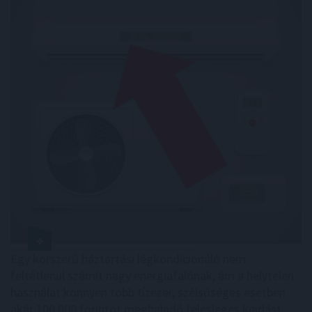
Egy korszerű háztartási légkondicionáló nem
feltétlenül számít nagy energiafalónak, ám a helytelen
használat könnyen több tízezer, szélsőséges esetben
akár 100 000 forintot meghaladó felesleges kiadást