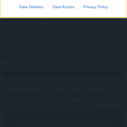
Data Deletion
Data Access
Privacy Policy
Esővízzel mosni vagy a WC-t öblíteni első hallásra
szokatlannak tűnhet, pedig egy megfelelően kialakított
esővízhasznosító rendszerrel egy családi ház
vezetékesvíz-fogyasztásának akár 57 százaléka is
kiváltható.
2026. 08. 09. 03:00
Megosztás:
TOVÁBB
100.000 forint is lehet a klíma otthoni
költsége, ha rosszul van beállítva?