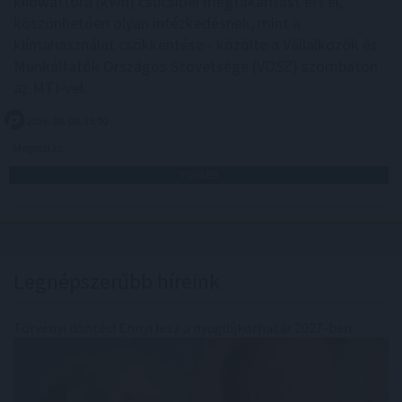
kilowattóra (kWh) csúcsidei megtakarítást ért el,
köszönhetően olyan intézkedésnek, mint a
klímahasználat csökkentése - közölte a Vállalkozók és
Munkáltatók Országos Szövetsége (VOSZ) szombaton
az MTI-vel.
2026. 08. 08. 19:00
Megosztás:
TOVÁBB
Legnépszerűbb híreink
Törvényi döntés! Ennyi lesz a nyugdíjkorhatár 2027-ben