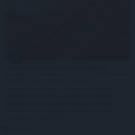
Szombat hajnalban helyreállt a vízszolgáltatás
Budapest III. kerületében a Jós utcában, ahol pénteken
csőtörés történt - közölte a kormány a
hőségriasztásról készült, szombaton közzétett
jelentésében a kormany.hu oldalon. Szombattól az
országos tisztifőorvos kedd éjfélig másodfokúra
mérsékelte az ország egész területére vonatkozó
harmadfokú hőségriasztást.
2026. 08. 09. 00:05