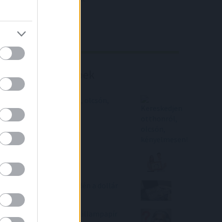
4IG elemzés
Richter elemzés
Befektetési tippek
Kereskedjen otthonról, olcsón,
kényelmesen!
Az MNB reményt ad a
lakáshiteleseknek
Sok országnak fájhat idén a dollár
erősödése
Melyik most a legjobb állampapír