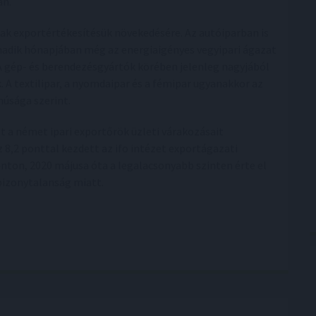
an.
ak exportértékesítésük növekedésére. Az autóiparban is
madik hónapjában még az energiaigényes vegyipari ágazat
 A gép- és berendezésgyártók körében jelenleg nagyjából
. A textilipar, a nyomdaipar és a fémipar ugyanakkor az
núsága szerint.
t a német ipari exportőrök üzleti várakozásait
 8,2 ponttal kezdett az ifo intézet exportágazati
nton, 2020 májusa óta a legalacsonyabb szinten érte el
bizonytalanság miatt.