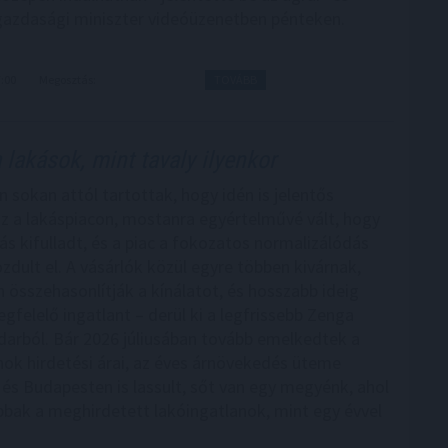
gazdasági miniszter videóüzenetben pénteken.
7:00
Megosztás:
TOVÁBB
 lakások, mint tavaly ilyenkor
n sokan attól tartottak, hogy idén is jelentős
sz a lakáspiacon, mostanra egyértelművé vált, hogy
ás kifulladt, és a piac a fokozatos normalizálódás
zdult el. A vásárlók közül egyre többen kivárnak,
 összehasonlítják a kínálatot, és hosszabb ideig
gfelelő ingatlant – derül ki a legfrissebb Zenga
darból. Bár 2026 júliusában tovább emelkedtek a
nok hirdetési árai, az éves árnövekedés üteme
és Budapesten is lassult, sőt van egy megyénk, ahol
bak a meghirdetett lakóingatlanok, mint egy évvel