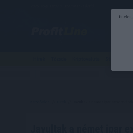
2026. augusztus 8., szombat - László
Hiteles
Hírek
Tőzsde
Kriptovaluta
Stabilcoin
Kezdőoldal
//
Hírek
// Javultak a német ipar exportvára
Javultak a német ipar e