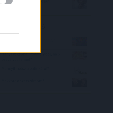
Önnek? Válasszuk ki okosan!
Kalkulátor ajánló
Mennyi időt töltöttél el eddig a
Candy Crash játékkal?
Hányast kapnál irodalomból, ha 6.
osztályos lennél?
Mennyit tudsz a pálinkáról?
Mekkora a szerszámom?