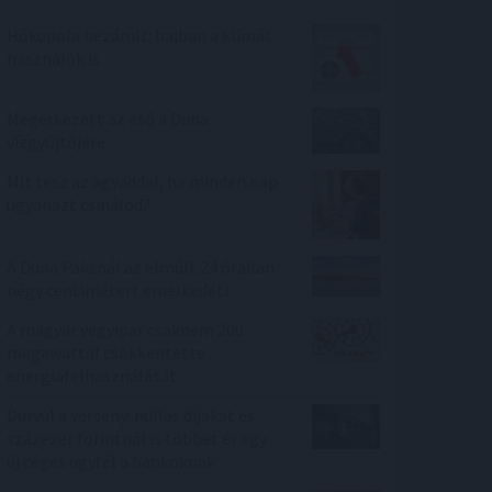
Hőkupola bezárult: bajban a klímát
használók is
Megérkezett az eső a Duna
vízgyűjtőjére
Mit tesz az agyaddal, ha minden nap
ugyanazt csinálod?
A Duna Paksnál az elmúlt 24 órában
négy centimétert emelkedett
A magyar vegyipar csaknem 200
megawattal csökkentette
energiafelhasználását
Durvul a verseny: nullás díjakat és
százezer forintnál is többet ér egy
új céges ügyfél a bankoknak