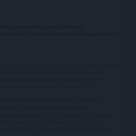
 előző havinál kedvezőbben ítélték meg
daságkutató intézetének havi rendszerességgel végzett
ifo (ifo Institut - Leibniz-Institut für Wirtschaftsforschung
der Universität München e.V.) exportvárakozásokat
mszerűsítő hangulatindexe márciusban mínusz 1,4
tra ugrott a februári mínusz 7,0 pontról.
ilágkereskedelem várhatóan élénkül a következő
apokban, a német exportőrök pedig abban
énykednek, hogy profitálnak majd ebből - nyilatkozta
us Wohlrabe, az ifo felmérésekért felelős vezetője.
etországban az előző havinál lényegesen több iparág