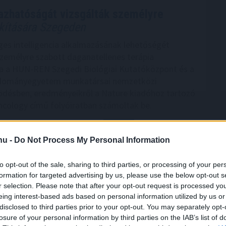
azhatóságát vizsgálták személyre
akítására Szegeden
es intelligencia alkalmazásának lehetőségét
személyre szabott daganatellenes terápia
ra a HUN-REN Szegedi Biológiai Kutatóközpont és a
dományegyetem munkatársai nemzetközi
désben, eredményeikről a Nature kiadóhoz tartozó
ncology című folyóiratban számoltak be.
3:00
Megosztás:
TOVÁBB
.hu -
Do Not Process My Personal Information
ort,
csökkenőben az itthoni árak
to opt-out of the sale, sharing to third parties, or processing of your per
formation for targeted advertising by us, please use the below opt-out s
ősödésére reagálva negyedével bővült a használt
r selection. Please note that after your opt-out request is processed y
tja Magyarországon az idén, miközben mérséklődik
eing interest-based ads based on personal information utilized by us or
zint; a belföldön megvásárolt használt járművek
disclosed to third parties prior to your opt-out. You may separately opt-
rendelkeznek azzal az előnnyel, hogy a kocsik
losure of your personal information by third parties on the IAB’s list of