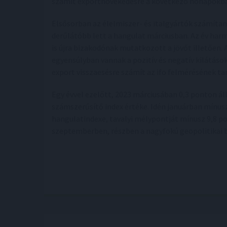
számít exportnövekedésre a következő hónapokb
Elsősorban az élelmiszer- és italgyártók számítan
derűlátóbb lett a hangulat márciusban. Az év har
is újra bizakodónak mutatkozott a jövőt illetően.
egyensúlyban vannak a pozitív és negatív kilátások
export visszaesésre számít az ifo felmérésének ta
Egy évvel ezelőtt, 2023 márciusában 0,3 ponton áll
számszerűsítő index értéke. Idén januárban mínusz
hangulatindexe, tavalyi mélypontját mínusz 9,8 po
szeptemberben, részben a nagyfokú geopolitikai 