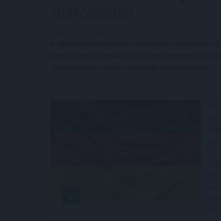
márciusban
2024. 03. 25. 23:30
A német feldolgozóipari vállalatok márciusban az
exportlehetőségeiket a müncheni egyetem ifo gaz
felmérésének hétfőn közzétett adatai alapján.
Az 
an 
szá
pon
A v
hón
rem
Kla
Ném