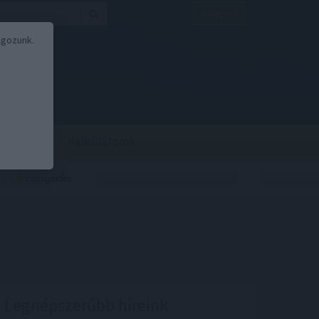
Belépés
lgozunk.
BOR
BIRS
Kalkulátorok
Legnépszerűbb híreink