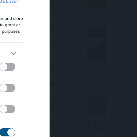
B’s List of
indexe az időjárási, energiapiaci és
geopolitikai aggodalmak
közepette
er and store
to grant or
Megérkezett az eső a Duna
ed purposes
vízgyűjtőjére
Új tudományos tény: A futás
mellett az agyadat is futtatni kell
Friss elemzéseink
Fokozatos kamatcsökkentést
támogatnak az amerikai
jegybankárok
Örülhetnek a Richter befektetők -
piaci konszenzus feletti számokat
közölt a tőzsdei vállalat