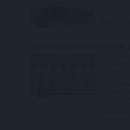
élelmiszer-
2026. 08. 08. 0
Ebben a megyében már olcsóbbak
a
Míg év elejé
drágulás le
az árrobban
irányába mo
alaposabban
keresik a me
Ingatlan Ra
lakóingatla
országosan 
most olcsób
ezelőtt.