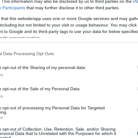
. This information may also be disclosed by us to third parties on the
IA
lenőrizhető - állapítja meg a Das WeltAuto az MTI-hez
Participants
that may further disclose it to other third parties.
 közleményében.
 that this website/app uses one or more Google services and may gath
2:00
Megosztás:
TOVÁBB
including but not limited to your visit or usage behaviour. You may click 
 to Google and its third-party tags to use your data for below specifi
ogle consent section.
coinok
felgyorsíthatják a dollárosodást
l Data Processing Opt Outs
kus védekezésnek tűnhet saját, helyi devizához
lcoint indítani a dolláralapú digitális tokenek
o opt-out of the Sharing of my personal data.
el szemben. Az IMF szerint azonban ez könnyen
In
ülhet el: a helyi stabilcoinok akár még egyszerűbbé is
ollárba való menekülést, különösen a feltörekvő
o opt-out of the Sale of my Personal Data.
ol eleve erős a devizagyengüléstől és inflációtól
In
.
to opt-out of processing my Personal Data for Targeted
ing.
1:00
Megosztás:
TOVÁBB
In
o opt-out of Collection, Use, Retention, Sale, and/or Sharing
ersonal Data that Is Unrelated with the Purposes for which it
lected.