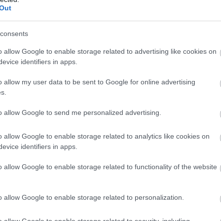
ejlesztés kezdődött Békésen
Out
ió forint uniós támogatásból digitális
consents
dzsment-rendszert alakítanak ki több
nyben és egyéb intézményben Békésen -
o allow Google to enable storage related to advertising like cookies on
a az önkormányzat az MTI-t.
evice identifiers in apps.
o allow my user data to be sent to Google for online advertising
0:00
Megosztás:
TOVÁBB
s.
to allow Google to send me personalized advertising.
avi 759 millió dollár forog a piacon
o allow Google to enable storage related to analytics like cookies on
 felpörgött a kriptokártyák használata: a havi
evice identifiers in apps.
lumen már meghaladja a 759 millió dollárt, miközben
o allow Google to enable storage related to functionality of the website
ezeti a piacot, és egyre több új szereplő szerez
. A trend azt mutatja, hogy a stabilcoinok egyre
pnek a kriptotőzsdék világából, és valódi, mindennapi
o allow Google to enable storage related to personalization.
zzé válhatnak.
o allow Google to enable storage related to security, including