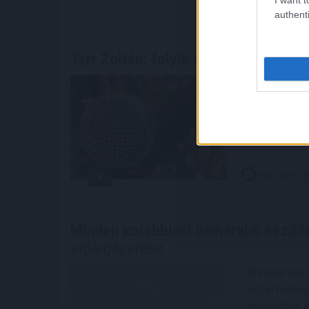
2026. 08. 08. 0
authenti
Tarr Zoltán: folyik a vizsgálat és
átv
Folyik a viz
társadalmi 
Facebook-ol
2026. 08. 08. 0
Minden korábbinál hamarabb kezdőd
előlegfizetése
Minden korá
agrártámoga
augusztus k