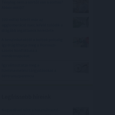
Tényleg nem a sörtől van a sörhas?
Akkor mitől?
100 millió felett már az
agglomeráció nyer, kifelé tolódik a
drágább ingatlanok kereslete
A benzinkutaktól a boltok polcaiig:
így drágíthatja meg a Hormuzi-
szoros konfliktusa a
mindennapokat
Így változtatja meg a
fizetésemelési tárgyalásokat a
bértranszparencia
Legfrissebb híreink
Negyedével nőtt a használtautó-