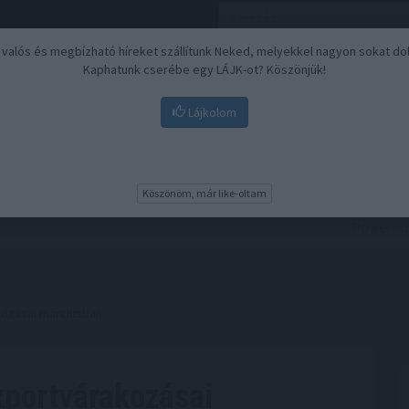
, valós és megbízható híreket szállítunk Neked, melyekkel nagyon sokat do
Kaphatunk cserébe egy LÁJK-ot? Köszönjük!
Lájkolom
Nyugdíj
Biztosítási befektetések
BU
Köszönöm, már like-oltam
kozásai márciusban
xportvárakozásai