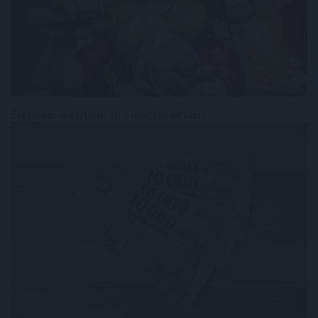
Évtizedes mélyponton a magyar infláció