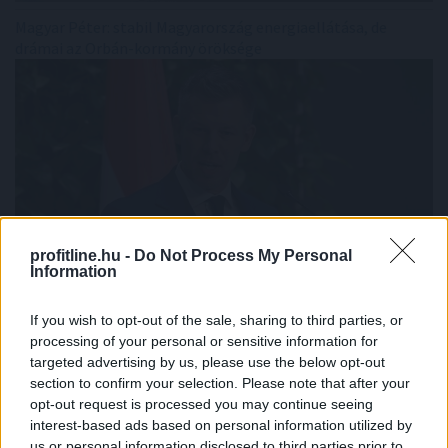
Magyar Péter: stabil Magyarország energiaellátása, de
drámai az Orbán-kormány öröksége
profitline.hu -
Do Not Process My Personal
Information
If you wish to opt-out of the sale, sharing to third parties, or
processing of your personal or sensitive information for
Olajszállítási szerződést kötött a Janaf és a Mol
targeted advertising by us, please use the below opt-out
section to confirm your selection. Please note that after your
opt-out request is processed you may continue seeing
interest-based ads based on personal information utilized by
us or personal information disclosed to third parties prior to