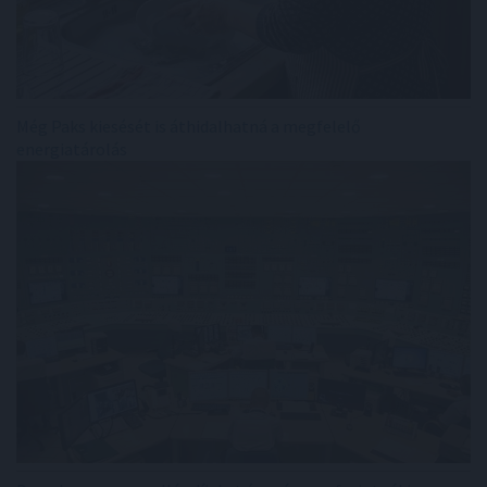
Még Paks kiesését is áthidalhatná a megfelelő
energiatárolás