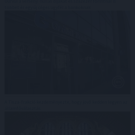
Durvul a verseny: nullás díjakat és százezer forintnál is
többet ér egy új céges ügyfél a bankoknak
A Tisza-frakció kezdeményezte, hogy jövő kedden legyen az
államfőválasztás