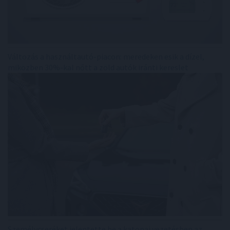
Változás a használtautó-piacon: meredeken esik a dízel,
miközben 30%-kal nőtt a zöld autók iránti kereslet
Személycseréket jelentette be a katonai vezetésben az