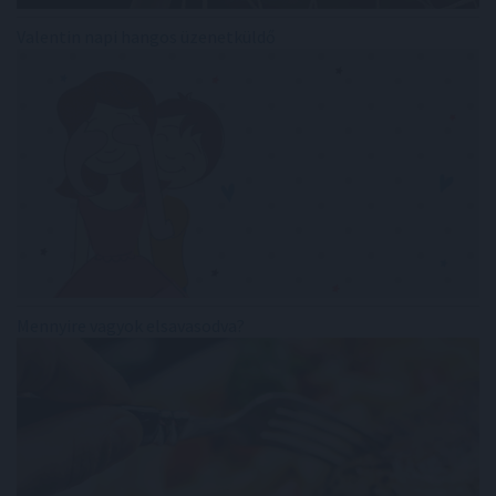
Valentin napi hangos üzenetküldő
Mennyire vagyok elsavasodva?