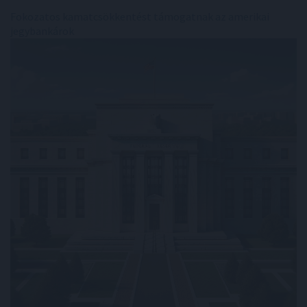
Fokozatos kamatcsökkentést támogatnak az amerikai
jegybankárok