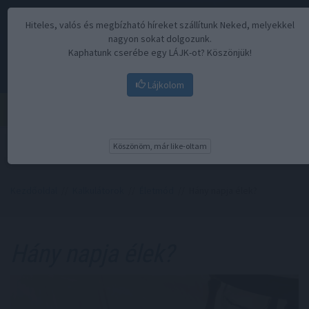
Hiteles, valós és megbízható híreket szállítunk Neked, melyekkel
nagyon sokat dolgozunk.
Kaphatunk cserébe egy LÁJK-ot? Köszönjük!
Lájkolom
Menü
Köszönöm, már like-oltam
Kezdőoldal
//
Kalkulátorok
//
Életmód
// Hány napja élek?
Hány napja élek?