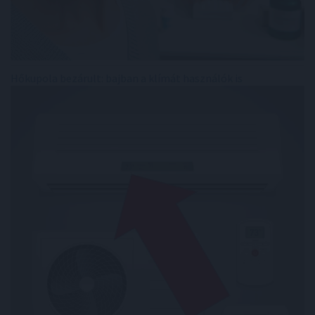
Hőkupola bezárult: bajban a klímát használók is