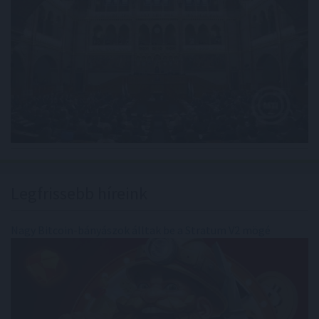
Legfrissebb híreink
Nagy Bitcoin-bányászok álltak be a Stratum V2 mögé