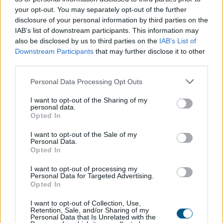
your opt-out. You may separately opt-out of the further
disclosure of your personal information by third parties on the
IAB’s list of downstream participants. This information may
also be disclosed by us to third parties on the
IAB’s List of
Downstream Participants
that may further disclose it to other
third parties.
Please note that this website/app uses one or more Google
Personal Data Processing Opt Outs
services and may gather and store information including but
not limited to your visit or usage behaviour. You may click to
I want to opt-out of the Sharing of my
Stabilcoin APY fogalma, jelentése és értelmezése – hogyan
personal data.
grant or deny consent to Google and its third-party tags to
működik a stabilcoinok éves hozama?
Opted In
use your data for below specified purposes in below Google
consent section.
I want to opt-out of the Sale of my
Personal Data.
Opted In
I want to opt-out of processing my
Personal Data for Targeted Advertising.
Opted In
I want to opt-out of Collection, Use,
Retention, Sale, and/or Sharing of my
Personal Data that Is Unrelated with the