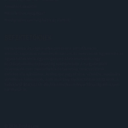
Annuitás kalkulátor
Mikor leszek nyugdíjas?
Mennyi időm van még hátra az életből?
BEFEKTETŐKNEK
Elemzéseink és végkövetkeztetéseink a ProfitLine.hu
elemzőcsapatának véleményét tükrözi, és nem veszik figyelembe az
egyes befektetők egyéni igényeit a hozamelvárás vagy
kockázatvállalási hajlandóság tekintetében. A megjelenített
információk nem minősíthetők befektetési tanácsadásnak,
befektetési ajánlásnak, értékpapír jegyzésére, vételére, eladására
vonatkozó felhívásnak, azok kizárólag tájékoztatásul szolgálnak. A
befektető által hozott döntés következményei Társaságunkra nem
háríthatók át.
© 2026 ProfitLine