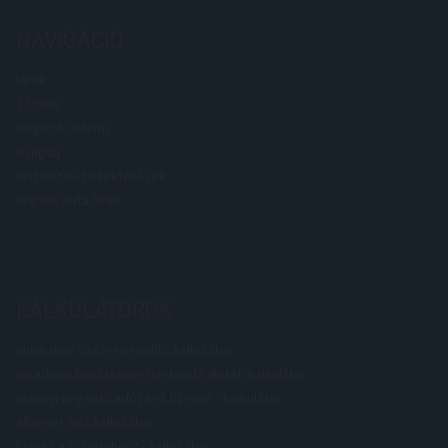
NAVIGÁCIÓ
Hírek
Tőzsde
Bitget Academy
Nyugdíj
Biztosítási befektetések
Kriptovaluta hírek
KALKULÁTOROK
Munkabér összehasonlító kalkulátor
Ingatlan vásárlásakor fizetendő illeték kalkulátor
Mennyi cégautó adót kell fizetni? - kalkulátor
Albérlet adó kalkulátor
Értesz a tőzsdéhez? - kalkulátor