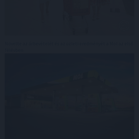
Növelte az árbevételét és az üzleti eredményét a Mol az első
félévben