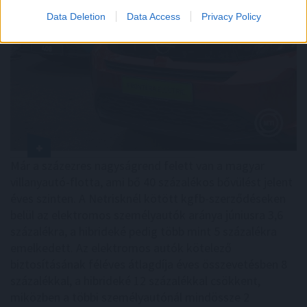
Data Deletion
Data Access
Privacy Policy
Már a százezres nagyságrend felett van a magyar
villanyautó-flotta, ami bő 40 százalékos bővülést jelent
éves szinten. A Netrisknél kötött kgfb-szerződéseken
belül az elektromos személyautók aránya júniusra 3,6
százalékra, a hibrideké pedig több mint 5 százalékra
emelkedett. Az elektromos autók kötelező
biztosításának féléves átlagdíja éves összevetésben 8
százalékkal, a hibrideké 12 százalékkal csökkent,
miközben a többi személyautónál mindössze 2