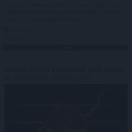
Értékpapír elemzése szerint ez arra utal, hogy a hazai
megtakarítók egyre nagyobb nyitottságot mutatnak a
hosszú távú részvénybefektetések iránt.
2026. 08. 05. 13:00
Megosztás:
TOVÁBB
Cardano áttöri a blokkláncok közti falakat,
az ADA egyhavi csúcsra ugrott