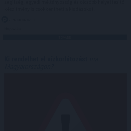
segítség, egyedi méltányosság és olcsóbb helyettesítő
készítmény is csökkentheti a kiadásokat.
2026. 08. 06. 02:00
Megosztás:
TOVÁBB
Ki rendelhet el vízkorlátozást
ma
Magyarországon?