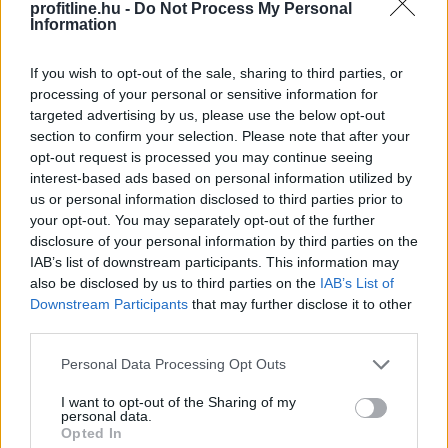
profitline.hu -
Do Not Process My Personal
kedden válassza meg az új köztársasági elnököt.
Information
If you wish to opt-out of the sale, sharing to third parties, or
processing of your personal or sensitive information for
targeted advertising by us, please use the below opt-out
2026. 08. 06. 00:05
section to confirm your selection. Please note that after your
opt-out request is processed you may continue seeing
Megosztás:
interest-based ads based on personal information utilized by
TOVÁBB
us or personal information disclosed to third parties prior to
your opt-out. You may separately opt-out of the further
disclosure of your personal information by third parties on the
Csökkenti a reaktor teljesítményét
a krskói
IAB’s list of downstream participants. This information may
also be disclosed by us to third parties on the
IAB’s List of
atomerőmű
Downstream Participants
that may further disclose it to other
Szerda éjszakától fokozatosan csökkenti reaktorának
third parties.
teljesítményét a szlovén-horvát tulajdonú Krsko
Please note that this website/app uses one or more Google
Personal Data Processing Opt Outs
Atomerőmű (NEK) a Száva alacsony vízhozama és
services and may gather and store information including but
magas vízhőmérséklete miatt - közölte az erőmű
not limited to your visit or usage behaviour. You may click to
I want to opt-out of the Sharing of my
personal data.
vezetése.
grant or deny consent to Google and its third-party tags to
Opted In
use your data for below specified purposes in below Google