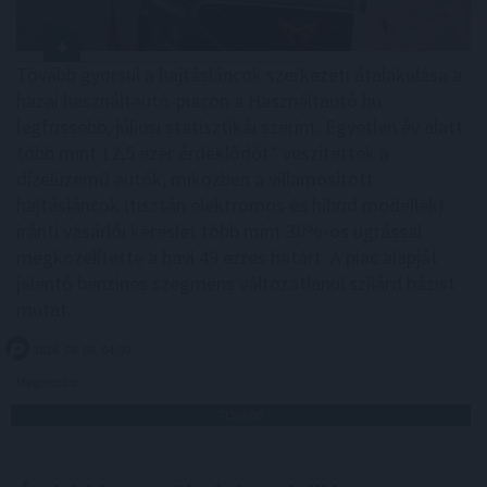
Tovább gyorsul a hajtásláncok szerkezeti átalakulása a
hazai használtautó-piacon a Használtautó.hu
legfrissebb, júliusi statisztikái szerint. Egyetlen év alatt
több mint 12,5 ezer érdeklődőt* veszítettek a
dízelüzemű autók, miközben a villamosított
hajtásláncok (tisztán elektromos és hibrid modellek)
iránti vásárlói kereslet több mint 30%-os ugrással
megközelítette a havi 49 ezres határt. A piac alapját
jelentő benzines szegmens változatlanul szilárd bázist
mutat.
2026. 08. 06. 04:00
Megosztás:
TOVÁBB