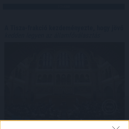
TOVÁBB
A Tisza-frakció kezdeményezte, hogy jövő
kedden legyen az államfőválasztás
A Tisza-frakció kezdeményezte, hogy a parlament jövő