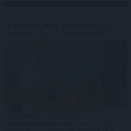
TOVÁBB
Te döntöd el, mikor használod fel – új
konstrukció az OTP Lakástakaréknál
Egy lakásfelújítás, költözés vagy új otthon
megvásárlása ritkán igazodik az évekkel korábban
meghatározott időponthoz. Van, amikor néhány év