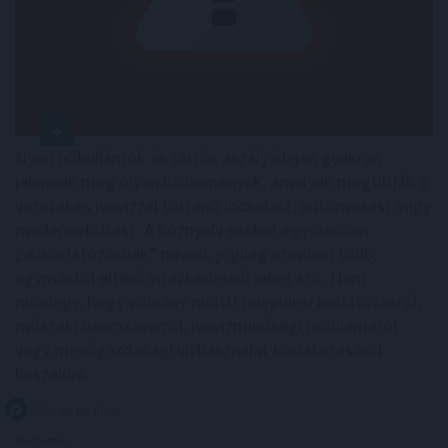
Nyári hőhullámok és tartós aszály idején gyakran
jelennek meg olyan közlemények, amelyek megtiltják a
vezetékes ivóvízzel történő locsolást, autómosást vagy
medencetöltést. A köznyelv ezeket egyszerűen
„vízkorlátozásnak” nevezi, jogilag azonban több,
egymástól eltérő intézkedésről lehet szó. Nem
mindegy, hogy vízhiány miatti települési korlátozásról,
műszaki üzemzavarról, ivóvízminőségi problémáról
vagy mezőgazdasági vízhasználat korlátozásáról
beszélünk.
2026. 08. 06. 01:00
Megosztás: