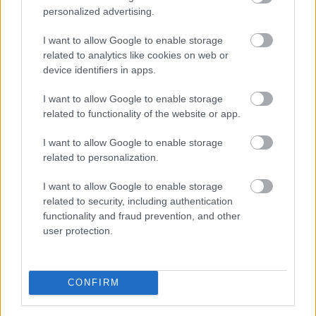
personalized advertising.
I want to allow Google to enable storage
Enyhangúlag szavaztak a Magyar Nemzeti Bank (MNB)
related to analytics like cookies on web or
Monetáris Tanácsának tagjai a július 21-i ülésen az
device identifiers in apps.
alapkamat csökkentéséről - olvasható az MNB
I want to allow Google to enable storage
honlapján szerdán közzétett rövidített jegyzőkönyvben.
related to functionality of the website or app.
I want to allow Google to enable storage
2026. 08. 05. 22:00
related to personalization.
Megosztás:
I want to allow Google to enable storage
TOVÁBB
related to security, including authentication
functionality and fraud prevention, and other
user protection.
Jóval olcsóbb lett a villanyautók
és a
hibridek kötelezője
CONFIRM