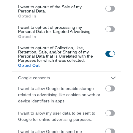
2026. 08. 05. 23:00
consent section.
I want to opt-out of the Sale of my
Personal Data.
Megosztás:
Opted In
TOVÁBB
I want to opt-out of processing my
Personal Data for Targeted Advertising.
Opted In
MNB: egyhangúlag támogatta a monetáris
I want to opt-out of Collection, Use,
tanács
az alapkamat csökkentését
Retention, Sale, and/or Sharing of my
Personal Data that Is Unrelated with the
júliusban
Purposes for which it was collected.
Opted Out
Google consents
I want to allow Google to enable storage
related to advertising like cookies on web or
device identifiers in apps.
I want to allow my user data to be sent to
Google for online advertising purposes.
I want to allow Google to send me