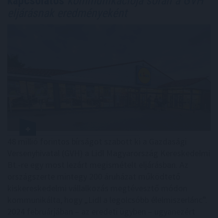
kapcsolatos
kommunikációja során a GVH
eljárásnak eredményeként
48 millió forintos bírságot szabott ki a Gazdasági
Versenyhivatal (GVH) a Lidl Magyarország Kereskedelmi
Bt.-re egy most lezárt megismételt eljárásban. Az
országszerte mintegy 200 áruházat működtető
kiskereskedelmi vállalkozás megtévesztő módon
kommunikálta, hogy „Lidl a legolcsóbb élelmiszerlánc”.
2024 februárjában – az eredeti ügyben – ugyanezért