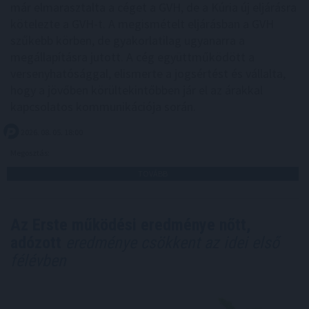
már elmarasztalta a céget a GVH, de a Kúria új eljárásra
kötelezte a GVH-t. A megismételt eljárásban a GVH
szűkebb körben, de gyakorlatilag ugyanarra a
megállapításra jutott. A cég együttműködött a
versenyhatósággal, elismerte a jogsértést és vállalta,
hogy a jövőben körültekintőbben jár el az árakkal
kapcsolatos kommunikációja során.
2026. 08. 05. 18:00
Megosztás:
TOVÁBB
Az Erste működési eredménye nőtt,
adózott
eredménye csökkent az idei első
félévben