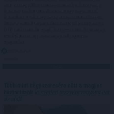
alatt összegyűlik a szükséges önerő, máskor pedig
érdemes tovább takarékoskodni egy nagyobb cél
érdekében. A pénzügyi és ingatlanpiaci lehetőségek,
illetve a családi tervek időközben is változhatnak. Az
OTP Lakástakarék megújított konstrukciója ezekre a
kiszámíthatatlan helyzetekre kínál rugalmas
megoldást.
2026. 08. 05. 14:00
Megosztás:
TOVÁBB
Több mint négyszeresére nőtt a magyar
háztartások
közvetlen részvényvagyona hat
év alatt