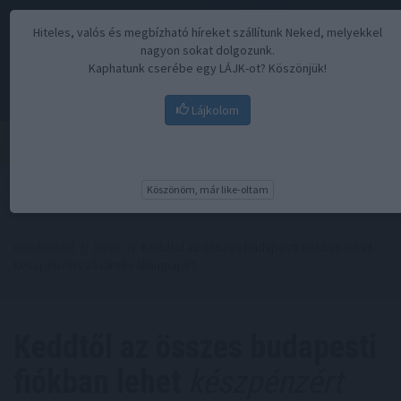
Hiteles, valós és megbízható híreket szállítunk Neked, melyekkel
nagyon sokat dolgozunk.
Kaphatunk cserébe egy LÁJK-ot? Köszönjük!
Lájkolom
Menü
Köszönöm, már like-oltam
Kezdőoldal
//
Hírek
// Keddtől az összes budapesti fiókban lehet
készpénzért vásárolni állampapírt
Keddtől az összes budapesti
fiókban lehet
készpénzért