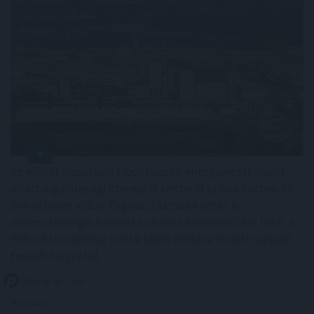
Az elmúlt napokban kibontakozó energiavészhelyzet
miatt a gazdasági szereplők részéről széles körben és
önkéntesen vállalt fogyasztáscsökkentés a
villamosenergia hálózat számára kezelhetőbbé teszi a
Paksi Atomerőmű szinte teljes kiesése miatti roppant
feszült helyzetet.
2026. 08. 05. 15:00
Megosztás: