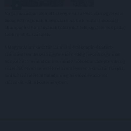
forgalmazásban kiemelt szerepe van a Pest vármegyei és a
budapesti régiónak: innen származik a kincstár lakossági
állampapír-állományának több mint fele, ügyfeleinek pedig
több mint 42 százaléka.
A Magyar Államkincstár 1,1 millió értékpapír- és Start-
számlával rendelkező ügyfele idén eddig rekordforgalmat
bonyolított le mind online, mind a fiókokban. Szeptemberig
közel 360 ezren keresték fel személyesen a kincstár fiókjait,
ami 6,3 százalékkal haladja meg az előző év azonos
időszakát - áll a közleményben.