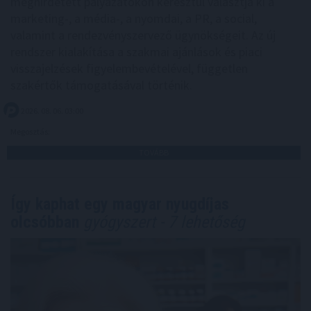
meghirdetett pályázatokon keresztül választja ki a
marketing-, a média-, a nyomdai, a PR, a social,
valamint a rendezvényszervező ügynökségeit. Az új
rendszer kialakítása a szakmai ajánlások és piaci
visszajelzések figyelembevételével, független
szakértők támogatásával történik.
2026. 08. 06. 03:00
Megosztás:
TOVÁBB
Így kaphat egy magyar nyugdíjas
olcsóbban
gyógyszert - 7 lehetőség