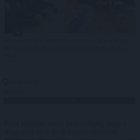
Személycseréket jelentett be az orosz fegyveres erők
parancsnoki állományában szerdán Vlagyimir Putyin
elnök.
2026. 08. 06. 06:00
Megosztás:
TOVÁBB
Friss kutatás: rossz sztereotípia, hogy
a
magyarok csak az ár alapján döntenek