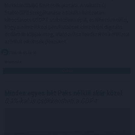
blokkláncalapú fizetések piacára. A vállalat új
Stablecard szolgáltatása a Solana hálózatán
kibocsátott USDPT stabilcoinra épül, és lehetővé teszi,
hogy a nemzetközi pénzküldések címzettjei digitális
dollárban kapják meg, majd a Visa rendszerén keresztül
azonnal elköltsék pénzüket.
2026. 08. 05. 16:00
Megosztás:
TOVÁBB
Minden egyes hét Paks nélkül akár közel
0,1%-kal is csökkentheti a GDP-t