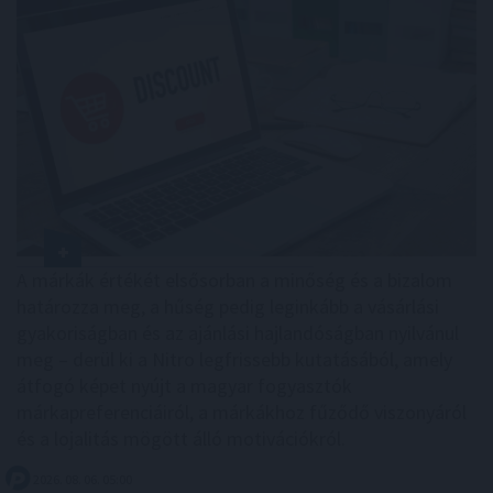
A márkák értékét elsősorban a minőség és a bizalom
határozza meg, a hűség pedig leginkább a vásárlási
gyakoriságban és az ajánlási hajlandóságban nyilvánul
meg – derül ki a Nitro legfrissebb kutatásából, amely
átfogó képet nyújt a magyar fogyasztók
márkapreferenciáiról, a márkákhoz fűződő viszonyáról
és a lojalitás mögött álló motivációkról.
2026. 08. 06. 05:00