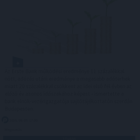
Az Erste Bank működési eredménye 11 százalékkal
nőtt, adózás utáni eredménye a magasabb adóterhek
miatt 20 százalékkal csökkent az idei első fél évben az
előző év azonos időszakához képest - ismertette a
bank elnök-vezérigazgatója sajtótájékoztatón szerdán
Budapesten.
2026. 08. 05. 17:00
Megosztás:
TOVÁBB