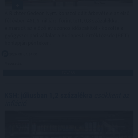
A Richter Gedeon Nyrt. konszolidált árbevétele az első
fél évben 461,6 milliárd forint lett, 0,8 százalékkal
elmaradt az előző év azonos időszakitól - közölte a
gyógyszeripari vállalat a Budapesti Értéktőzsde (BÉT)
honlapján pénteken.
2026. 08. 07. 14:00
Megosztás:
TOVÁBB
KSH: júliusban 1,2 százalékra
csökkent az
infláció