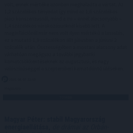
volt, ennek mértéke azonban meghaladta a vártat. Az
1,2 százalékos tényadat így mind az 1,6 százalékos
piaci konszenzusnál, mind a mi – ennél alacsonyabb –
1,4 százalékos várakozásunknál kisebb lett. A
maginflációnál már nem volt ilyen mértékű a lassulás,
ez a mutató 1,9 százalékon állt júliusban a júniusi 2
százalék után. Összességében a mostani alacsony adat
várhatóan megágyaz a további jegybanki
kamatcsökkentéseknek az augusztusi, és nagy
valószínűséggel a szeptemberi kamatdöntő üléseken.
2026. 08. 07. 22:00
Megosztás:
TOVÁBB
Magyar Péter: stabil Magyarország
energiaellátása,
de drámai az Orbán-