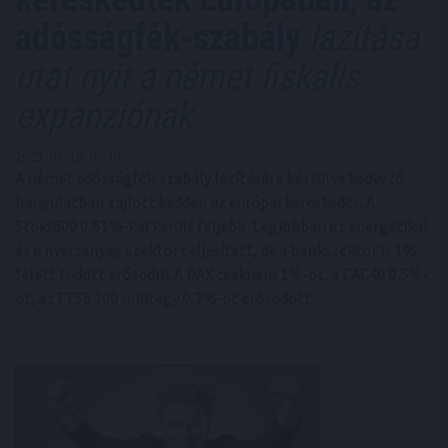
adósságfék-szabály
lazítása
utat nyit a német fiskális
expanziónak
2025. 03. 19. 09:30
A német adósságfék-szabály lazítására készülve kedvező
hangulatban zajlott kedden az európai kereskedés. A
Stoxx600 0,61%-kal került feljebb. Legjobban az energetikai
és a nyersanyag szektor teljesített, de a bankszektor is 1%
felett tudott erősödni. A DAX csaknem 1%-ot, a CAC40 0,5%-
ot, az FTSE 100 mintegy 0,3%-ot erősödött.