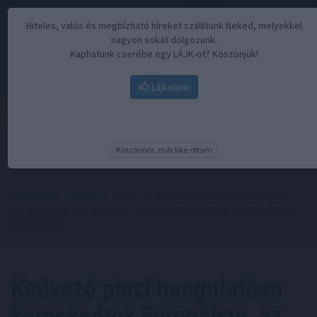
Hiteles, valós és megbízható híreket szállítunk Neked, melyekkel
nagyon sokat dolgozunk.
Kaphatunk cserébe egy LÁJK-ot? Köszönjük!
Lájkolom
Menü
Köszönöm, már like-oltam
Kezdőoldal
//
Hírek
// Kedvező piaci hangulatban kereskedtek
Európában, az adósságfék-szabály lazítása utat nyit a német fiskális
expanziónak
Kedvező piaci hangulatban
kereskedtek Európában, az