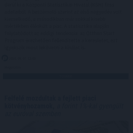
derül ki a Központi Statisztikai Hivatal (KSH) friss
adataiból. A beszámoló szerint az első negyedév volt
kiemelkedő, a másodikban már sokkal kisebb
mértékben élénkült a piac. A statisztika alapján
folytatódott az eddigi tendencia: az Otthon Start
Program érezhetően fellendítette a keresletet, ezt
igyekszik most lekövetni a kínálat is.
2026. 08. 07. 12:00
Megosztás:
TOVÁBB
Felfelé mozdultak a fejlett piaci
kötvényhozamok,
a forint 1%-kal gyengült
az euróval szemben