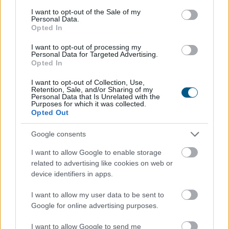
consent section.
I want to opt-out of the Sale of my
Personal Data.
Opted In
I want to opt-out of processing my
Personal Data for Targeted Advertising.
Opted In
I want to opt-out of Collection, Use,
Retention, Sale, and/or Sharing of my
A Gazdasági Versenyhivatal (GVH) több mint 68 millió
Personal Data that Is Unrelated with the
Purposes for which it was collected.
forint versenyfelügyeleti bírságot szabott ki a Hair-Line
Opted Out
Kft.-re – az egyik ismert, évtizedek óta működő hazai
fodrászcikk forgalmazóra – mert a vállalkozás a
Google consents
területi képviseleti rendszerében korlátozta
I want to allow Google to enable storage
termékeinek viszonteladási árait, valamint területi
related to advertising like cookies on web or
korlátozást is alkalmazott. A viszonteladási árak
device identifiers in apps.
rögzítése az egyik legsúlyosabb versenyjogi jogsértés, a
cég együttműködött a versenyhatósággal és
I want to allow my user data to be sent to
Google for online advertising purposes.
előremutató vállalásokat ajánlott fel.
I want to allow Google to send me
2026. 08. 07. 18:00