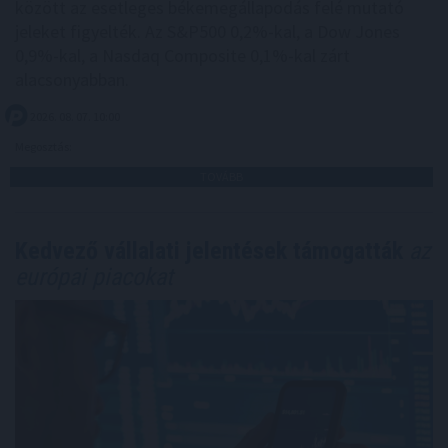
között az esetleges békemegállapodás felé mutató
jeleket figyelték. Az S&P500 0,2%-kal, a Dow Jones
0,9%-kal, a Nasdaq Composite 0,1%-kal zárt
alacsonyabban.
2026. 08. 07. 10:00
Megosztás:
TOVÁBB
Kedvező vállalati jelentések támogatták
az
európai piacokat