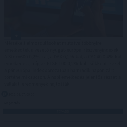
Mérsékelt elmozdulásokat mutatva többnyire
emelkedtek a vezető nyugat-európai részvényindexek.
A Stoxx600 0,2%-kal, a DAX 0,1%-kal, a CAC40 0,4%-kal
emelkedett, míg az FTSE 100 0,2%-kal csökkent. Ezzel
a páneurópai index sorozatban harmadik napon zárt
történelmi csúcson. A napi emelkedés jelentős részét a
vállalati eredmények hajtották.
2026. 08. 07. 09:00
Megosztás:
TOVÁBB