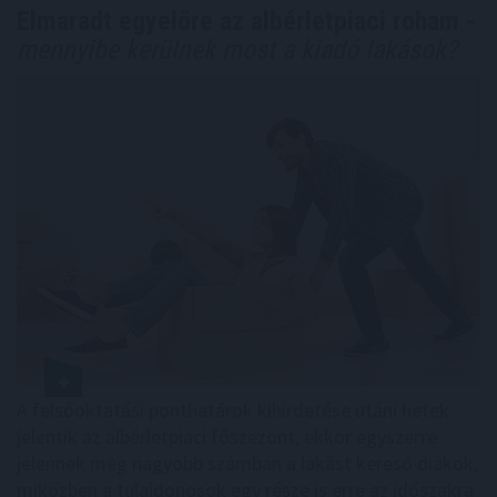
Elmaradt egyelőre az albérletpiaci roham -
mennyibe kerülnek most a kiadó lakások?
A felsőoktatási ponthatárok kihirdetése utáni hetek
jelentik az albérletpiaci főszezont, ekkor egyszerre
jelennek meg nagyobb számban a lakást kereső diákok,
miközben a tulajdonosok egy része is erre az időszakra