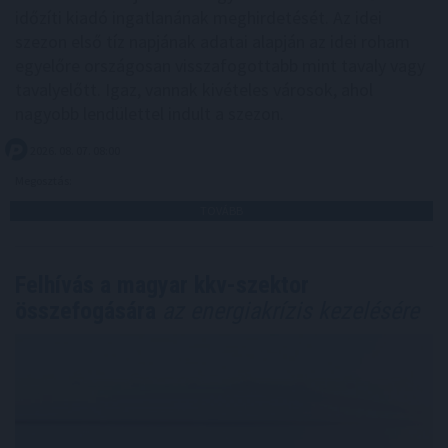
időzíti kiadó ingatlanának meghirdetését. Az idei
szezon első tíz napjának adatai alapján az idei roham
egyelőre országosan visszafogottabb mint tavaly vagy
tavalyelőtt. Igaz, vannak kivételes városok, ahol
nagyobb lendülettel indult a szezon.
2026. 08. 07. 08:00
Megosztás:
TOVÁBB
Felhívás a magyar kkv-szektor
összefogására
az energiakrízis kezelésére