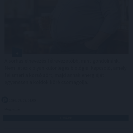
A sörhas elnevezés félrevezetőbb, mint gondolnánk.
Nem létezik olyan különleges biológiai kapcsoló, amely
felismeri a korsó sört, majd annak energiáját
egyenesen a köldök köré csomagolja.
2026. 08. 08. 01:00
Megosztás:
TOVÁBB