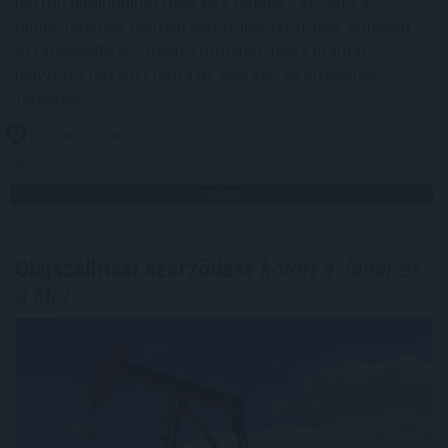
hétfőn újraindulhat még egy turbina - közölte a
miniszterelnök pénteki sajtótájékoztatóján, amelyen
azzal vádolta az Orbán-kormányt, hogy drámai
helyzetet hagyott hátra az energia- és vízellátás
területén.
2026. 08. 07. 21:00
Megosztás:
TOVÁBB
Olajszállítási szerződést
kötött a Janaf és
a Mol