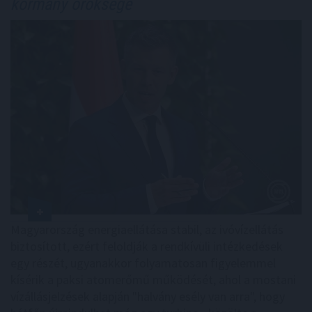
kormány öröksége
Magyarország energiaellátása stabil, az ivóvízellátás
biztosított, ezért feloldják a rendkívüli intézkedések
egy részét, ugyanakkor folyamatosan figyelemmel
kísérik a paksi atomerőmű működését, ahol a mostani
vízállásjelzések alapján "halvány esély van arra", hogy