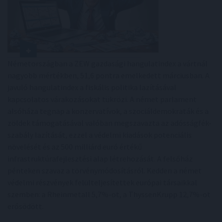
Németországban a ZEW gazdasági hangulatindex a vártnál
nagyobb mértékben, 51,6 pontra emelkedett márciusban. A
javuló hangulatindex a fiskális politika lazításával
kapcsolatos várakozásokat tükrözi. A német parlament
alsóháza tegnap a konzervatívok, a szociáldemokraták és a
zöldek támogatásával valóban megszavazta az adósságfék-
szabály lazítását, ezzel a védelmi kiadások potenciális
növelését és az 500 milliárd euró értékű
infrastruktúrafejlesztési alap létrehozását. A felsőház
pénteken szavaz a törvénymódosításról. Kedden a német
védelmi részvények felülteljesítettek európai társaikkal
szemben: a Rheinmetall 5,7%-ot, a ThyssenKrupp 12,7%-ot
erősödött.