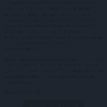
A Computacenter kedvező jelentését követően csaknem
10%-ot ugrott a brit technológiai vállalat árfolyama. A
Bollore francia konglomerátum viszont a jelentését
követően közel 5,5%-ot veszített értékéből. A Volkswagen
csoporthoz tartozó Audi hétfőn bejelentette, hogy 2029-ig
7500 főt bocsát el Németországban. Kedden az Audi
Hungaria is sajtótájékoztatót tartott, ahol arról számoltak
be, hogy a győri gyárban a következő két évben nem
terveznek leépítést.
Kedden a kelet-közép európai indexek is felfelé mozdultak. A
lengyel WIG20, a cseh PX50 és a BUX rendre 0,8, 0,3 és 0,5%-
ot erősödött. Az európai jegyzésű (TTF) földgáz ára 1,2%-kal
mérséklődött kedden; ezzel továbbra is a 40 eurós szint
körül tartózkodik.
(Forrás: OTP Ébresztő)
Érdekel, tájékoztatást kérek!