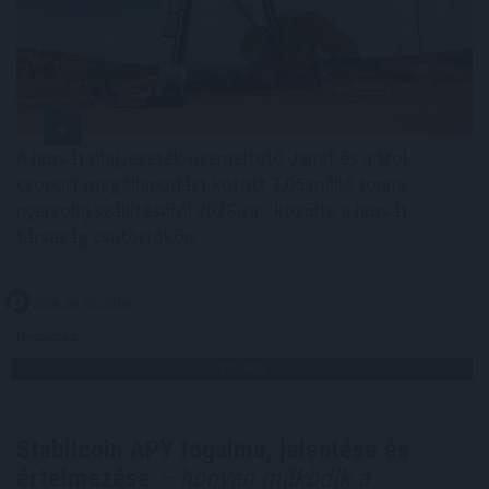
A horvát olajvezeték-üzemeltető Janaf és a Mol-
csoport megállapodást kötött 2,05 millió tonna
nyersolaj szállításáról 2026-ra - közölte a horvát
társaság csütörtökön.
2026. 08. 07. 20:00
Megosztás:
TOVÁBB
Stabilcoin APY fogalma, jelentése és
értelmezése
– hogyan működik a