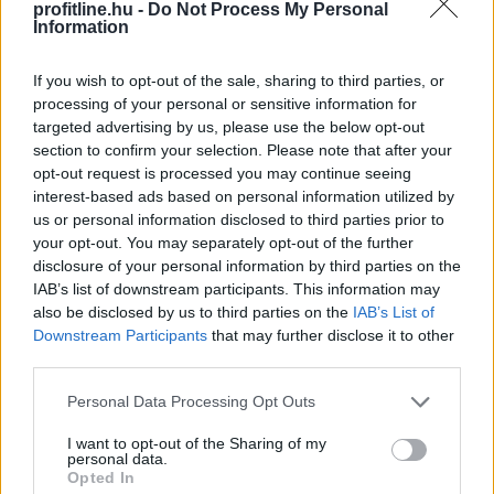
azonos APY-t kínáló lehetőség kockázata teljesen
profitline.hu -
Do Not Process My Personal
Information
eltérő lehet. Az alábbi elemzés közérthetően mutatja
be, mit jelent a stabilcoin APY, hogyan keletkezik a
If you wish to opt-out of the sale, sharing to third parties, or
hozam, milyen kockázatokkal járhat, és mire érdemes
processing of your personal or sensitive information for
figyelni egy ilyen ajánlat értékelésekor.
targeted advertising by us, please use the below opt-out
section to confirm your selection. Please note that after your
2026. 08. 07. 19:00
opt-out request is processed you may continue seeing
Megosztás:
interest-based ads based on personal information utilized by
us or personal information disclosed to third parties prior to
TOVÁBB
your opt-out. You may separately opt-out of the further
disclosure of your personal information by third parties on the
IAB’s list of downstream participants. This information may
Korlátozta a versenyt az egyik ismert
also be disclosed by us to third parties on the
IAB’s List of
hazai fodrászcikk
forgalmazó, komoly GVH-
Downstream Participants
that may further disclose it to other
bírság lett a vége
third parties.
Please note that this website/app uses one or more Google
Personal Data Processing Opt Outs
services and may gather and store information including but
not limited to your visit or usage behaviour. You may click to
I want to opt-out of the Sharing of my
personal data.
grant or deny consent to Google and its third-party tags to
Opted In
use your data for below specified purposes in below Google