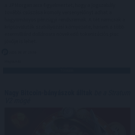
a JPMorgan arra figyelmeztet, hogy a jogszabály
további csúszása komoly versenyelőnyt adhat a
hagyományos pénzügyi rendszernek. A tét nemcsak a
kriptovaluták szabályozási környezete, hanem a több
ezermilliárd dollárosra növekedő tokenizációs piac
jövője is lehet.
2026. 08. 07. 23:59
Megosztás:
TOVÁBB
Nagy Bitcoin-bányászok álltak
be a Stratum
V2 mögé