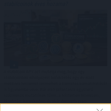
stabilcoinok éves hozama?
A stabilcoin APY azt mutatja meg, hogy egy
stabilcoinban elhelyezett befektetés egy év alatt
mekkora hozamot termelhet a kamatos kamat hatását
is figyelembe véve. Bár első pillantásra egyszerű
százalékos mutatónak tűnik, a háttérben hitelezési,
likviditási, kereskedési és akár derivatív piaci
mechanizmusok is működhetnek. Éppen ezért két