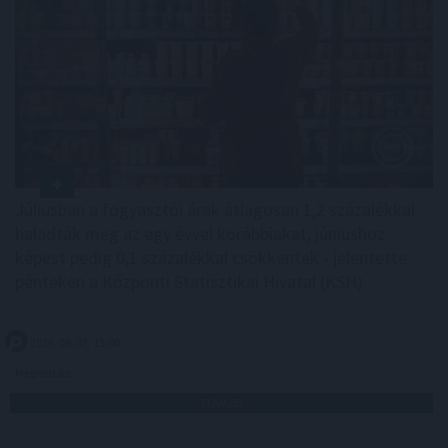
Júliusban a fogyasztói árak átlagosan 1,2 százalékkal
haladták meg az egy évvel korábbiakat, júniushoz
képest pedig 0,1 százalékkal csökkentek - jelentette
pénteken a Központi Statisztikai Hivatal (KSH).
2026. 08. 07. 13:00
Megosztás:
TOVÁBB