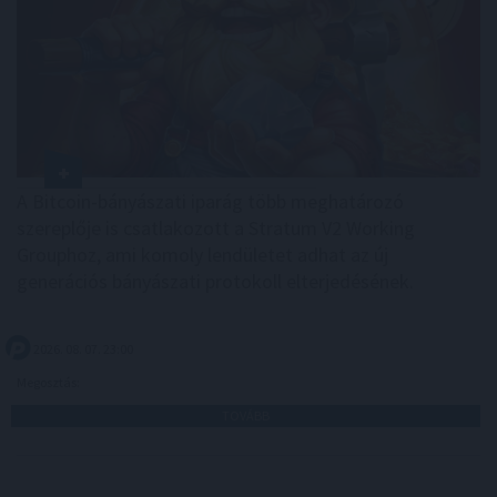
A Bitcoin-bányászati iparág több meghatározó
szereplője is csatlakozott a Stratum V2 Working
Grouphoz, ami komoly lendületet adhat az új
generációs bányászati protokoll elterjedésének.
2026. 08. 07. 23:00
Megosztás:
TOVÁBB