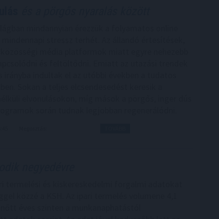
ulás
és a pörgős nyaralás között
lágban mindannyian érezzük a folyamatos online
a mindennapi stressz terhét. Az állandó értesítések,
 közösségi média platformok miatt egyre nehezebb
apcsolódni és feltöltődni. Emiatt az utazási trendek
 irányba indultak el az utóbbi években a tudatos
ben. Sokan a teljes elcsendesedést keresik a
élküli elvonulásokon, míg mások a pörgős, inger dús
rogramok során tudnak legjobban regenerálódni.
6:45
Megosztás:
TOVÁBB
dik negyedévre
pari termelési és kiskereskedelmi forgalmi adatokat
ggel közzé a KSH. Az ipari termelés volumene 4,1
 nőtt éves szinten a munkanaphatástól