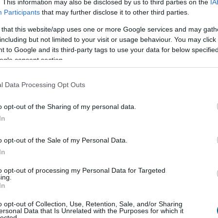
. This information may also be disclosed by us to third parties on the
IA
lheti. A magasabb energia-, szállítási és
Participants
that may further disclose it to other third parties.
ltségek idővel megjelennek a fogyasztói árakban,
ermékek esetében is, amelyeket nem a konfliktus
 that this website/app uses one or more Google services and may gath
llítanak elő. A helyzet lehetséges hatásait a
including but not limited to your visit or usage behaviour. You may click 
gon is elérhető globális befektetési alkalmazás, az
 to Google and its third-party tags to use your data for below specifi
ogle consent section.
ője, Leisztner Dávid elemezte.
9:00
Megosztás:
TOVÁBB
l Data Processing Opt Outs
o opt-out of the Sharing of my personal data.
ó nyer, kifelé
tolódik a drágább
In
o opt-out of the Sale of my Personal Data.
 a drágább ingatlanok földrajza: a 100 millió forint
In
tlanok iránti kereslet a főváros helyett egyre inkább
áció felé fordul. A Duna House első féléves
to opt-out of processing my Personal Data for Targeted
ing.
 adatai szerint ebben az ársávban Budapest
In
 egy év alatt 57-ről 48 százalékra csökkent, míg
o opt-out of Collection, Use, Retention, Sale, and/or Sharing
yéé 24-ről 33 százalékra nőtt. A háttérben egyszerű
ersonal Data that Is Unrelated with the Purposes for which it
lected.