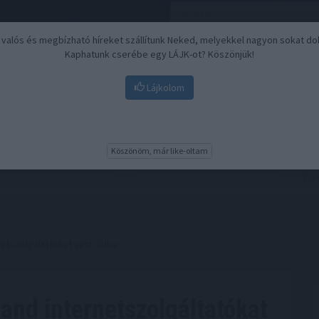
, valós és megbízható híreket szállítunk Neked, melyekkel nagyon sokat do
Kaphatunk cserébe egy LÁJK-ot? Köszönjük!
Lájkolom
Nyugdíj
Biztosítási befektetések
BU
Köszönöm, már like-oltam
netszolgáltatókat vett célba
land internetszolgáltatókat