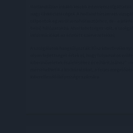
Hollandiában inkább kisebb internetszolgáltatók 
nagy távközlési cégek. A holland hírszerzés vizsgá
célpontok egyes útvonalválasztóihoz, de - a jelen
belső hálózatokba. Ahol lehetséges volt, a szolg
információkat az érintett szervezetekkel.
A szolgálatok hangsúlyozták: Kína kibertevékeny
olyan fejlettséget értek el, hogy folyamatos erőfe
kiberműveletek észleléséhez és elhárításához" - 
mérsékelhetik a kockázatokat, a teljes megelőzés
kiberellenállóképessége számára.