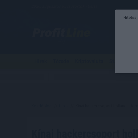
2026. augusztus 6., csütörtök - Berta
Hiteles
Hírek
Tőzsde
Kriptovaluta
Stabilcoin
Kezdőoldal
//
Hírek
// Kínai hackercsoport holland inter
Kínai hackercsoport hol