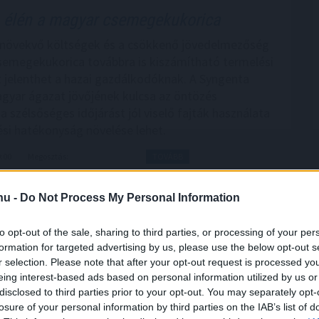
élén a magyar csemegekukorica
a növekvő költségek és a csökkenő jövedelmezőség
csemegekukorica továbbra is kiszámítható termelési
 jelenthet a hazai gazdálkodóknak. A Syngenta
agyar ágazat jövőjének kulcsa az öntözés
 a szélsőséges időjárást jól viselő fajták használata
ési hatékonyság növelése lehet.
0:00
Megosztás:
TOVÁBB
.hu -
Do Not Process My Personal Information
így drágíthatja
meg a Hormuzi-szoros
to opt-out of the sale, sharing to third parties, or processing of your per
formation for targeted advertising by us, please use the below opt-out s
borúk gazdasági következményeiről beszélünk,
r selection. Please note that after your opt-out request is processed y
z olaj- és üzemanyagárak emelkedésére gondolnak.
eing interest-based ads based on personal information utilized by us or
zoros körüli geopolitikai feszültség azonban a
disclosed to third parties prior to your opt-out. You may separately opt-
látási láncokon keresztül számos hétköznapi termék
losure of your personal information by third parties on the IAB’s list of