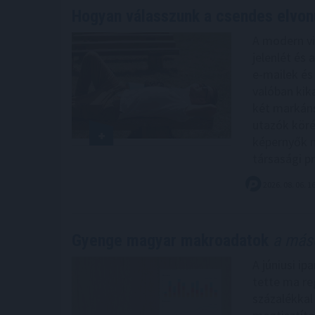
Hogyan válasszunk a csendes elvon
A modern vi
jelenlét és 
e-mailek és
valóban kik
két markáns
utazók köré
képernyők n
társasági p
2026. 08. 06. 1
Gyenge magyar makroadatok
a máso
A júniusi i
tette ma re
százalékkal