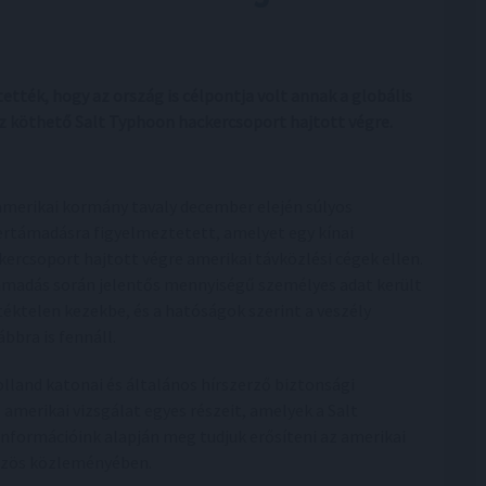
tték, hogy az ország is célpontja volt annak a globális
z köthető Salt Typhoon hackercsoport hajtott végre.
amerikai kormány tavaly december elején súlyos
ertámadásra figyelmeztetett, amelyet egy kínai
kercsoport hajtott végre amerikai távközlési cégek ellen.
ámadás során jelentős mennyiségű személyes adat került
etéktelen kezekbe, és a hatóságok szerint a veszély
ábbra is fennáll.
olland katonai és általános hírszerző biztonsági
amerikai vizsgálat egyes részeit, amelyek a Salt
információink alapján meg tudjuk erősíteni az amerikai
közös közleményében.