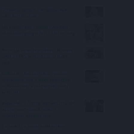
Törvényi döntés! A nyugdíjasnak
adót kell fizetnie
Így kaphat egy magyar nyugdíjas
olcsóbban gyógyszert - 7 lehetőség
Betiltják az air fryer-eket? Minden,
amit a PFAS-korlátozásról tudni
kell
Változás a használtautó-piacon:
meredeken esik a dízel, miközben
30%-kal nőtt a zöld autók iránti
kereslet
Beperelte a Trump-adminisztrációt
az új importvámok miatt a
szövetségi államok fele
Erősödött a forint kedd estére