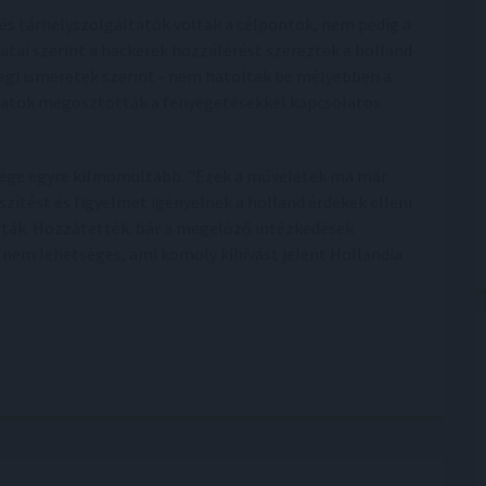
és tárhelyszolgáltatók voltak a célpontok, nem pedig a
latai szerint a hackerek hozzáférést szereztek a holland
legi ismeretek szerint - nem hatoltak be mélyebben a
álatok megosztották a fenyegetésekkel kapcsolatos
sége egyre kifinomultabb. "Ezek a műveletek ma már
szítést és figyelmet igényelnek a holland érdekek elleni
írták. Hozzátették: bár a megelőző intézkedések
 nem lehetséges, ami komoly kihívást jelent Hollandia