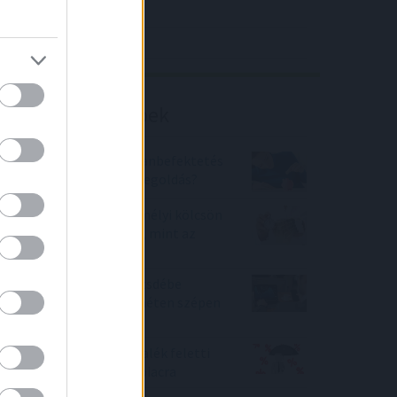
4IG elemzés
Richter elemzés
Befektetési tippek
Bankbetét vagy ingatlanbefektetés
- 2022-ben mi a jobb megoldás?
Olcsóbb lehet egy személyi kölcsön
a teljes futamidő alatt, mint az
infláció!
Jól jártak a magyar tőzsdébe
fektetők, már az első héten szépen
kaszáltak
Megérkeztek a 10 százalék feletti
lakáshitel-kamatok a piacra