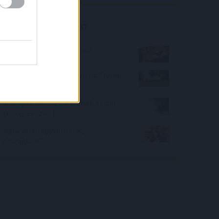
Kalkulátor ajánló
Milyen a szexuális életem?
Mennyire vagy dühös Donald Trump
miatt?
Mennyire ismered a Trónok harcát?
(közepes szint)
Hány veled egykorú él az
országban?