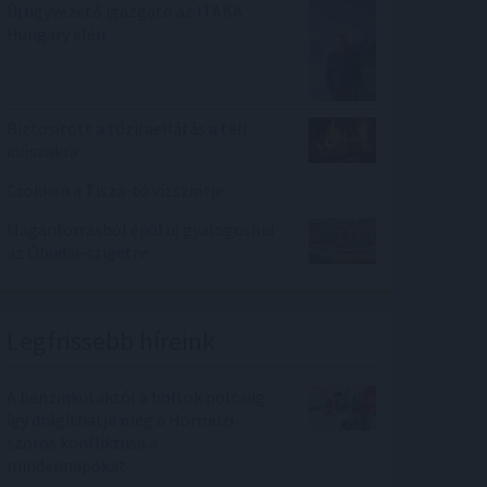
Új ügyvezető igazgató az ITAKA
Hungary élén
Biztosított a tűzifaellátás a téli
időszakra
Csökken a Tisza-tó vízszintje
Magánforrásból épül új gyalogoshíd
az Óbudai-szigetre
Legfrissebb híreink
A benzinkutaktól a boltok polcaiig:
így drágíthatja meg a Hormuzi-
szoros konfliktusa a
mindennapokat