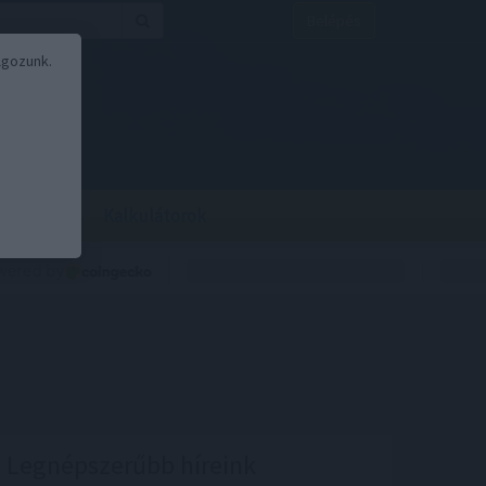
Belépés
lgozunk.
BOR
BIRS
Kalkulátorok
Legnépszerűbb híreink