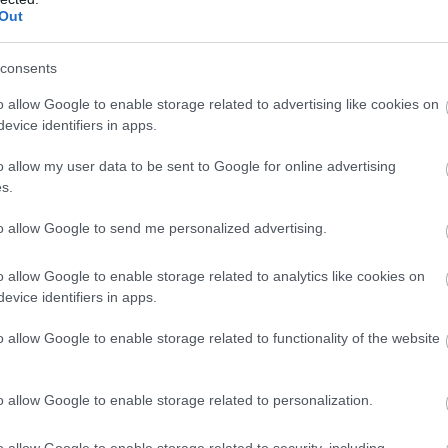
anabból a pénzből az agglomerációban nagyobb
Out
sárolható.
8:00
Megosztás:
TOVÁBB
consents
o allow Google to enable storage related to advertising like cookies on
evice identifiers in apps.
zt keresni?
o allow my user data to be sent to Google for online advertising
s.
hagyományosan a munkától való elszakadás
 digitális gazdaság azonban alaposan átírta ezt a
to allow Google to send me personalized advertising.
ár több olyan bevételi lehetőség létezik, amelyhez
y laptop, internetkapcsolat és naponta néhány
o allow Google to enable storage related to analytics like cookies on
 A cél persze nem az, hogy a pihenés második
evice identifiers in apps.
ltozzon, hanem az, hogy az utazás mellett is
y kiszámítható vagy legalább kiegészítő jövedelem.
o allow Google to enable storage related to functionality of the website
7:15
Megosztás:
TOVÁBB
o allow Google to enable storage related to personalization.
o allow Google to enable storage related to security, including