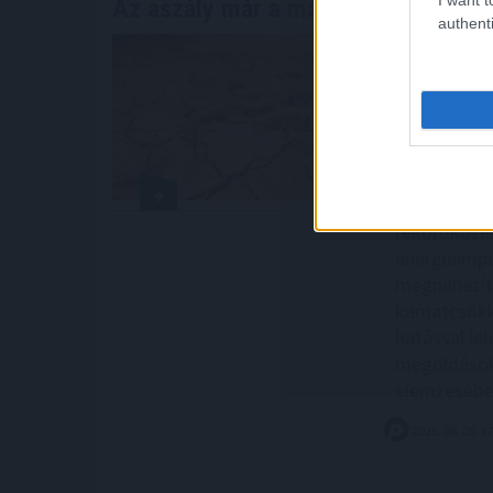
Az aszály már a magyar vállalatoka
authenti
A 2026-os r
mezőgazdas
kockázattá 
mélységbe sü
hiánya pedi
termelését 
áruszállítá
rekordközel
energiaimpo
megnehezít
kamatcsökke
hatással leh
megoldások
elemzésébe
2026. 08. 06. 1