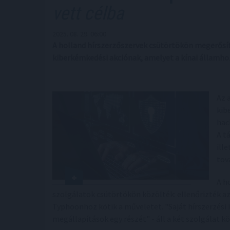
vett célba
2025. 08. 29. 06:00
A holland hírszerzőszervek csütörtökön megerősíte
kiberkémkedési akciónak, amelyet a kínai államho
Az 
kib
hac
A t
ill
tov
A h
szolgálatok csütörtökön közölték: ellenőrizték az 
Typhoonhoz kötik a műveletet. "Saját hírszerzési 
megállapítások egy részét" - áll a két szolgálat 