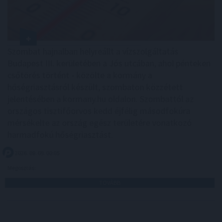
Szombat hajnalban helyreállt a vízszolgáltatás
Budapest III. kerületében a Jós utcában, ahol pénteken
csőtörés történt - közölte a kormány a
hőségriasztásról készült, szombaton közzétett
jelentésében a kormany.hu oldalon. Szombattól az
országos tisztifőorvos kedd éjfélig másodfokúra
mérsékelte az ország egész területére vonatkozó
harmadfokú hőségriasztást.
2026. 08. 09. 00:05
Megosztás:
TOVÁBB