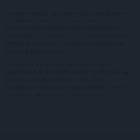
A projekt része az is, hogy digitalizálják a jelenleg papíron
tárolt klimatológiai, meteorológiai adatokat. Fejlesztik az
ehhez szükséges szoftvereket, amelyek képessé teszik a
HungaroMet Zrt.-t a múltbéli adatoknak az új adatbázisba
integrálására (ősfeltöltés), a hosszú idejű klimatológiai
adatok nyilvánossá tételére.
A fejlesztések korszerű digitális és informatikai
megoldásokkal járulnak hozzá ahhoz, hogy Magyarország
képessé váljon a klímaváltozást, annak hatásait
folyamatosan monitorozni, elemezni, a negatív hatásokat
megelőzni és a kockázatokat csökkenteni - írták.