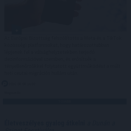
Az Európai Bizottság felszólította a Meta és a TikTok
közösségi platformokat, hogy határozottabban
lépjenek fel a válsághelyzetekben terjedő
dezinformációval szemben, és erősítsék a
tényellenőrzőkkel folytatott együttműködést a múlt
heti ceutai migrációs hullám után.
2026. 08. 08. 16:00
Megosztás:
TOVÁBB
Életveszélyes gyalog átkelni
a Dunán a
Sziget Fesztiválra