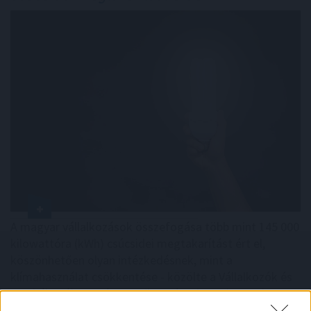
A magyar vállalkozások összefogása több mint 145 000
kilowattóra (kWh) csúcsidei megtakarítást ért el,
köszönhetően olyan intézkedésnek, mint a
klímahasználat csökkentése - közölte a Vállalkozók és
Munkáltatók Országos Szövetsége (VOSZ) szombaton
az MTI-vel.