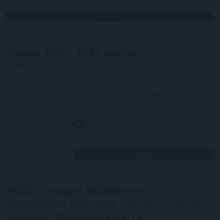
Megosztás:
TOVÁBB
Magyar Péter: Baka András
elfogadta a
felkérést
Elfogadta a felkérést a köztársasági elnöki tisztségre
Baka András - közölte a kormányfő Facebook-oldalán
szombaton.
2026. 08. 08. 20:00
Megosztás:
TOVÁBB
VOSZ: a magyar vállalkozások
összefogása több mint
145 000 kilowattóra
csúcsidei megtakarítást ért el