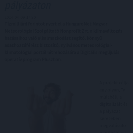
pályázaton
2024. 04. 09. 14:30
Tízmilliárd forintot nyert el a HungaroMet Magyar
Meteorológiai Szolgáltató Nonprofit Zrt. a klímaváltozás
hatásaihoz való alkalmazkodást segítő, könnyű
adathozzáférést biztosító, nyilvános meteorológiai-
klimatológiai portál létrehozására a Digitális megújulás
operatív program Pluszban.
A projekt célja
egy olyan, "a
múltbéli, a
digitalizált és
a pályázat
keretében
megvalósuló
mérőhálózat