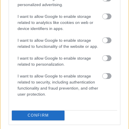
Szerbia erősíteni szeretné az
personalized advertising.
együttműködést Ukrajnával
I want to allow Google to enable storage
related to analytics like cookies on web or
device identifiers in apps.
I want to allow Google to enable storage
related to functionality of the website or app.
I want to allow Google to enable storage
related to personalization.
I want to allow Google to enable storage
related to security, including authentication
functionality and fraud prevention, and other
user protection.
Szerbia támogatja Ukrajna területi integritását és
európai uniós csatlakozását, a két ország pedig a
CONFIRM
gazdasági, energetikai, mezőgazdasági és
infrastrukturális együttműködés erősítésére törekszik