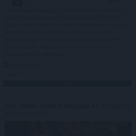
Látványosan felpörgött a kriptokártyák használata: a
havi fizetési volumen már meghaladja a 759 millió
dollárt, miközben a RedotPay vezeti a piacot, és egyre
több új szereplő szerez részesedést. A trend azt
mutatja, hogy a stabilcoinok egyre inkább kilépnek a
kriptotőzsdék világából, és valódi, mindennapi
fizetőeszközzé válhatnak.
2026. 08. 08. 09:00
Megosztás:
TOVÁBB
Tarr Zoltán: folyik a vizsgálat és
átvilágítás
a közmédiánál