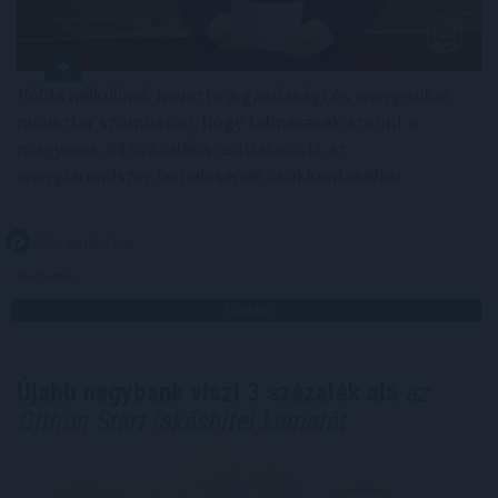
Példa nélkülinek nevezte a gazdasági és energetikai
miniszter szombaton, hogy felmérések szerint a
magyarok 84 százaléka csatlakozott az
energiarendszer terhelésének csökkentéséhez.
2026. 08. 08. 22:00
Megosztás:
TOVÁBB
Újabb nagybank viszi 3 százalék alá
az
Otthon Start lakáshitel kamatát