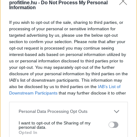
profitline.hu -
Do Not Process My Personal
Information
2026. 08. 08. 19:00
Megosztás:
If you wish to opt-out of the sale, sharing to third parties, or
processing of your personal or sensitive information for
TOVÁBB
targeted advertising by us, please use the below opt-out
section to confirm your selection. Please note that after your
opt-out request is processed you may continue seeing
Nyári ellenőrzések a Balatonnál
– az első
interest-based ads based on personal information utilized by
félidő végén
us or personal information disclosed to third parties prior to
your opt-out. You may separately opt-out of the further
disclosure of your personal information by third parties on the
IAB’s list of downstream participants. This information may
also be disclosed by us to third parties on the
IAB’s List of
Downstream Participants
that may further disclose it to other
third parties.
Please note that this website/app uses one or more Google
Personal Data Processing Opt Outs
services and may gather and store information including but
not limited to your visit or usage behaviour. You may click to
I want to opt-out of the Sharing of my
personal data.
grant or deny consent to Google and its third-party tags to
Opted In
use your data for below specified purposes in below Google