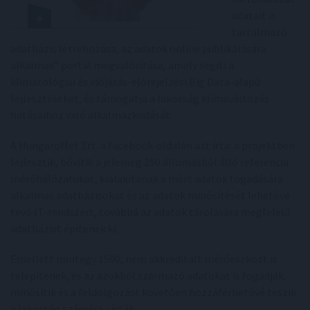
adatait is
tartalmazó
adatbázis létrehozása, az adatok online publikálására
alkalmas" portál megvalósítása, amely segíti a
klimatológiai és időjárás-előrejelzési Big Data-alapú
fejlesztéseket, és támogatja a lakosság klímaváltozás
hatásaihoz való alkalmazkodását.
A HungaroMet Zrt. a Facebook-oldalán azt írta: a projektben
fejlesztik, bővítik a jelenleg 150 állomásból álló referencia
mérőhálózatukat, kialakítanak a mért adatok fogadására
alkalmas adatbázisokat és az adatok minősítését lehetővé
tevő IT-rendszert, továbbá az adatok tárolására megfelelő
adatbázist építenek ki.
Emellett mintegy 1500, nem akkreditált mérőeszközt is
telepítenek, és az azokból származó adatokat is fogadják,
minősítik és a feldolgozást követően hozzáférhetővé teszik
a lakosság számára - írták.