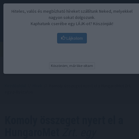
Hiteles, valós és megbízható híreket szállítunk Neked, melyekkel
nagyon sokat dolgozunk.
Kaphatunk cserébe egy LÁJK-ot? Köszönjük!
Lájkolom
Menü
Köszönöm, már like-oltam
Kezdőoldal
//
Hírek
// Komoly összeget nyert el a HungaroMet Zrt.
egy pályázaton
Komoly összeget nyert el a
HungaroMet
Zrt. egy