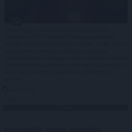
Elsőre logikus védekezésnek tűnhet saját, helyi
devizához kötött stabilcoint indítani a dolláralapú
digitális tokenek térnyerésével szemben. Az IMF szerint
azonban ez könnyen visszafelé sülhet el: a helyi
stabilcoinok akár még egyszerűbbé is tehetik a dollárba
való menekülést, különösen a feltörekvő piacokon, ahol
eleve erős a devizagyengüléstől és inflációtól való
félelem.
2026. 08. 08. 11:00
Megosztás:
TOVÁBB
Kétszázmillió forintos energetikai