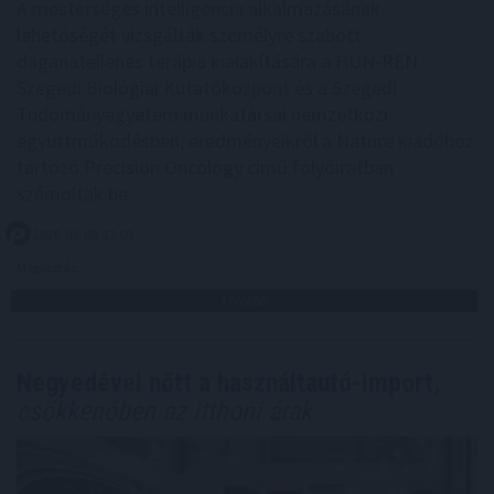
A mesterséges intelligencia alkalmazásának
lehetőségét vizsgálták személyre szabott
daganatellenes terápia kialakítására a HUN-REN
Szegedi Biológiai Kutatóközpont és a Szegedi
Tudományegyetem munkatársai nemzetközi
együttműködésben, eredményeikről a Nature kiadóhoz
tartozó Precision Oncology című folyóiratban
számoltak be.
2026. 08. 08. 13:00
Megosztás:
TOVÁBB
Negyedével nőtt a használtautó-import,
csökkenőben az itthoni árak