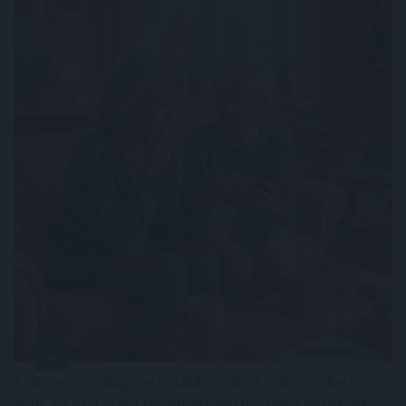
A demencia világszerte több mint 57 millió embert
érint, és ez a szám folyamatosan nő. Bár a betegség