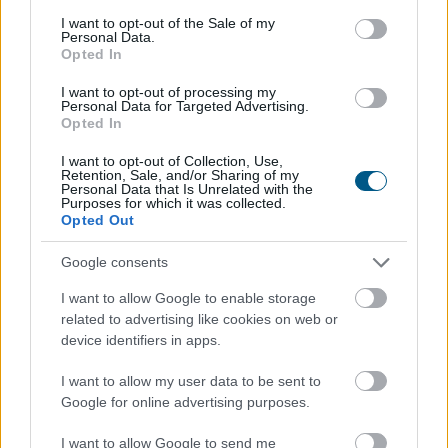
consent section.
I want to opt-out of the Sale of my
Personal Data.
Opted In
I want to opt-out of processing my
Personal Data for Targeted Advertising.
Opted In
I want to opt-out of Collection, Use,
Félidőhöz érkezett a NAV idei balatoni nyári
Retention, Sale, and/or Sharing of my
Personal Data that Is Unrelated with the
ellenőrzéssorozata. Július eleje óta a revizorok
Purposes for which it was collected.
Opted Out
Somogy, Veszprém és Zala vármegyében vizsgálják a
legforgalmasabb nyári szolgáltatókat. A kiemelt
Google consents
akcióban húsz igazgatóság munkatársai vesznek részt,
az eddigi egyenleg: lehetne jobb is!
I want to allow Google to enable storage
related to advertising like cookies on web or
2026. 08. 08. 18:00
device identifiers in apps.
Megosztás:
I want to allow my user data to be sent to
TOVÁBB
Google for online advertising purposes.
I want to allow Google to send me