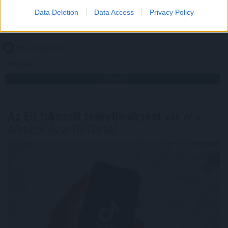
- jelentette ki Aleksandar Vucic szerb elnök szombaton
Data Deletion
Data Access
Privacy Policy
Belgrádban, miután tárgyalt Volodimir Zelenszkij ukrán
államfővel.
2026. 08. 08. 17:00
Megosztás:
TOVÁBB
Az EU fokozott tényellenőrzést vár
el a
Metától és a TikToktól