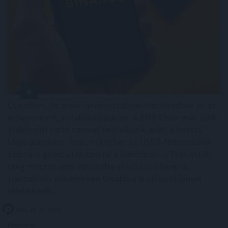
Csendben, de annál látványosabban rendeződnek át az
erőviszonyok a stabilcoinpiacon. A BNB Chain már több
stabilcoint tartó címmel rendelkezik, mint a hosszú
ideje domináns Tron, miközben az USDT-felhasználók
száma is gyors ütemben nő a hálózaton. A Tron ettől
még messze nem veszítette el vezető szerepét:
tranzakciós volumenben továbbra is óriási előnnyel
rendelkezik.
2026. 08. 08. 14:00
Megosztás: