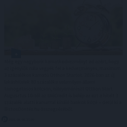
Még egy nagybank kamatkedvezményt ad azért, hogy
az igénylők nála vegyék fel a kedvezményes, maximum
3 százalékos kamatú Otthon Startot. 2026-ban az új
lakáshitelek 80 százaléka valamilyen állami
támogatásos kölcsön, túlnyomórészt Otthon Start.
Augusztus 10-től az UniCredit is belép az ezt a hitelt 3
százalék alatti kamattal kínáló bankok közé – derül ki a
BiztosDöntés.hu összegzéséből.
2026. 08. 08. 21:00