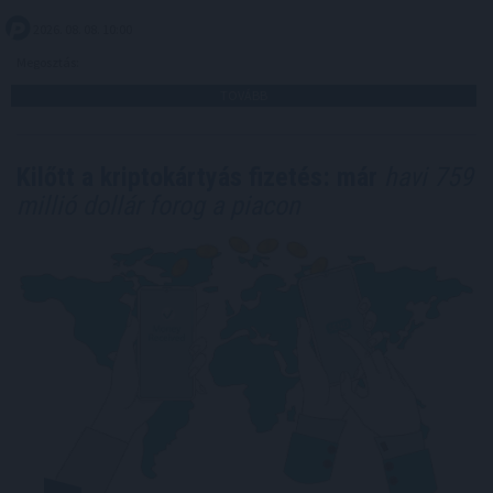
2026. 08. 08. 10:00
Megosztás:
TOVÁBB
Kilőtt a kriptokártyás fizetés: már
havi 759
millió dollár forog a piacon