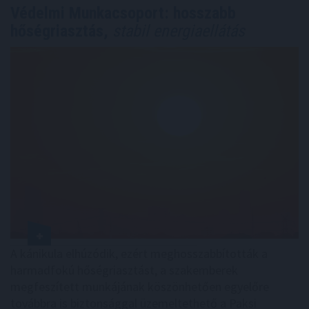
Védelmi Munkacsoport: hosszabb
hőségriasztás,
stabil energiaellátás
A kánikula elhúzódik, ezért meghosszabbították a
harmadfokú hőségriasztást, a szakemberek
megfeszített munkájának köszönhetően egyelőre
továbbra is biztonsággal üzemeltethető a Paksi