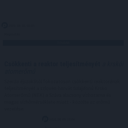
2026. 08. 06. 00:05
Megosztás:
TOVÁBB
Csökkenti a reaktor teljesítményét
a krskói
atomerőmű
Szerda éjszakától fokozatosan csökkenti reaktorának
teljesítményét a szlovén-horvát tulajdonú Krsko
Atomerőmű (NEK) a Száva alacsony vízhozama és
magas vízhőmérséklete miatt - közölte az erőmű
vezetése.
2026. 08. 05. 23:00
Megosztás: