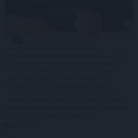
A magyar háztartások közvetlen tőzsdei
részvényvagyona hat év alatt több mint négyszeresére
nőtt, és először közelítette meg a 4 ezer milliárd
forintot. Ezzel párhuzamosan a részvények aránya a
teljes pénzügyi vagyonon belül 3 százalék fölé
emelkedett, ami a lakossági megtakarítások
szerkezetének fokozatos átalakulását jelzi. A K&H
Értékpapír elemzése szerint ez arra utal, hogy a hazai
megtakarítók egyre nagyobb nyitottságot mutatnak a
hosszú távú részvénybefektetések iránt.
2026. 08. 05. 13:00
Megosztás: