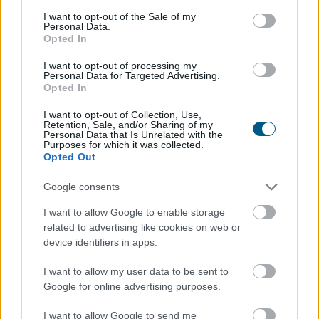
consent section.
I want to opt-out of the Sale of my
Personal Data.
Opted In
Az Erste Bank működési eredménye 11 százalékkal
I want to opt-out of processing my
Personal Data for Targeted Advertising.
nőtt, adózás utáni eredménye a magasabb adóterhek
Opted In
miatt 20 százalékkal csökkent az idei első fél évben az
előző év azonos időszakához képest - ismertette a
I want to opt-out of Collection, Use,
Retention, Sale, and/or Sharing of my
bank elnök-vezérigazgatója sajtótájékoztatón szerdán
Personal Data that Is Unrelated with the
Purposes for which it was collected.
Budapesten.
Opted Out
2026. 08. 05. 17:00
Google consents
Megosztás:
I want to allow Google to enable storage
TOVÁBB
related to advertising like cookies on web or
device identifiers in apps.
A Solanára épül a Western Union
új
I want to allow my user data to be sent to
stabilcoinkártyája
Google for online advertising purposes.
I want to allow Google to send me