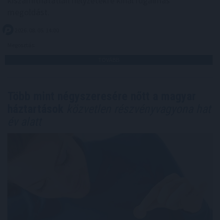
kiszámíthatatlan helyzetekre kínál rugalmas
megoldást.
2026. 08. 05. 14:00
Megosztás:
TOVÁBB
Több mint négyszeresére nőtt a magyar
háztartások
közvetlen részvényvagyona hat
év alatt