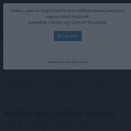
Hiteles, valós és megbízható híreket szállítunk Neked, melyekkel
nagyon sokat dolgozunk.
Kaphatunk cserébe egy LÁJK-ot? Köszönjük!
Lájkolom
Menü
Köszönöm, már like-oltam
Kezdőoldal
//
Hírek
// Kórházigazgatókat mentett fel a
belügyminiszter
Kórházigazgatókat mentett
fel a belügyminiszter