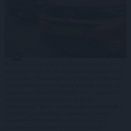
Már a százezres nagyságrend felett van a magyar
villanyautó-flotta, ami bő 40 százalékos bővülést jelent
éves szinten. A Netrisknél kötött kgfb-szerződéseken
belül az elektromos személyautók aránya júniusra 3,6
százalékra, a hibrideké pedig több mint 5 százalékra
emelkedett. Az elektromos autók kötelező
biztosításának féléves átlagdíja éves összevetésben 8
százalékkal, a hibrideké 12 százalékkal csökkent,
miközben a többi személyautónál mindössze 2
százalékos mérséklődés történt. A cascónál