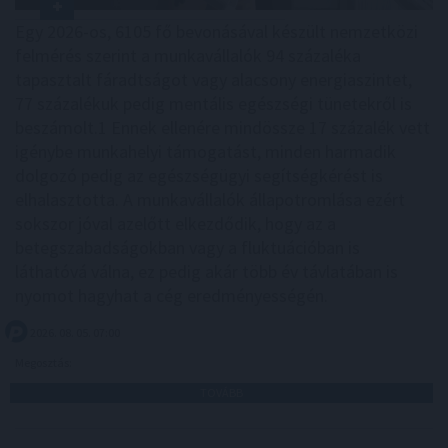
Egy 2026-os, 6105 fő bevonásával készült nemzetközi
felmérés szerint a munkavállalók 94 százaléka
tapasztalt fáradtságot vagy alacsony energiaszintet,
77 százalékuk pedig mentális egészségi tünetekről is
beszámolt.1 Ennek ellenére mindössze 17 százalék vett
igénybe munkahelyi támogatást, minden harmadik
dolgozó pedig az egészségügyi segítségkérést is
elhalasztotta. A munkavállalók állapotromlása ezért
sokszor jóval azelőtt elkezdődik, hogy az a
betegszabadságokban vagy a fluktuációban is
láthatóvá válna, ez pedig akár több év távlatában is
nyomot hagyhat a cég eredményességén.
2026. 08. 05. 07:00
Megosztás:
TOVÁBB