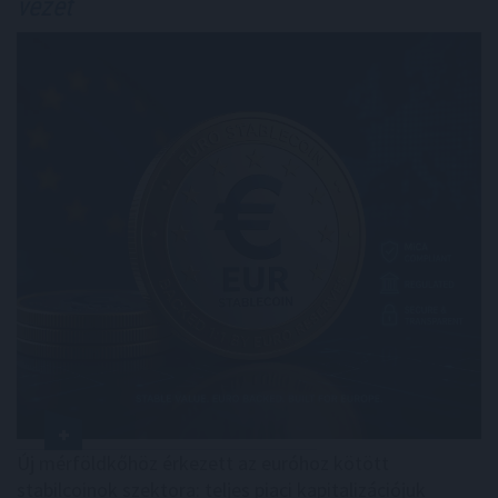
vezet
Új mérföldkőhöz érkezett az euróhoz kötött
stabilcoinok szektora: teljes piaci kapitalizációjuk