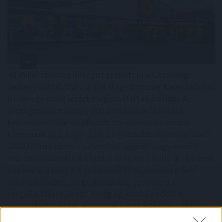
48 millió forintos bírságot szabott ki a Gazdasági
Versenyhivatal (GVH) a Lidl Magyarország Kereskedelmi
Bt.-re egy most lezárt megismételt eljárásban. Az
országszerte mintegy 200 áruházat működtető
kiskereskedelmi vállalkozás megtévesztő módon
kommunikálta, hogy „Lidl a legolcsóbb élelmiszerlánc”.
2024 februárjában – az eredeti ügyben – ugyanezért
már elmarasztalta a céget a GVH, de a Kúria új eljárásra
kötelezte a GVH-t. A megismételt eljárásban a GVH
szűkebb körben, de gyakorlatilag ugyanarra a
megállapításra jutott. A cég együttműködött a
versenyhatósággal, elismerte a jogsértést és vállalta,
hogy a jövőben körültekintőbben jár el az árakkal