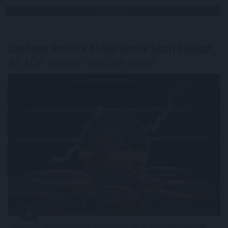
TOVÁBB
Cardano áttöri a blokkláncok közti falakat,
az ADA egyhavi csúcsra ugrott
Jelentős technológiai, irányítási és piaci fejlemények