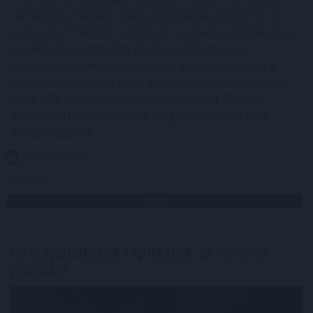
történtek a Cardano ökoszisztémájában július 30. és
augusztus 5. között. A hálózat az Injective blokklánccal
kialakított új kapcsolat révén tovább javította
interoperabilitását, miközben új szakaszba lépett a
Cardano fejlesztése és az on-chain irányítási rendszer
is. Az ADA árfolyama eközben több mint 20%-kal
emelkedett, és rövid időre megközelítette a 0,20
dolláros szintet.
2026. 08. 05. 12:00
Megosztás:
TOVÁBB
Gyorsjelentések repítették
az európai
piacokat