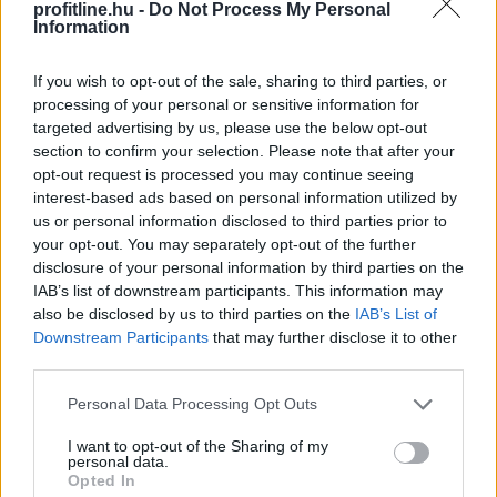
profitline.hu -
Do Not Process My Personal
kapcsolatos kommunikációja során.
Information
2026. 08. 05. 18:00
If you wish to opt-out of the sale, sharing to third parties, or
Megosztás:
processing of your personal or sensitive information for
TOVÁBB
targeted advertising by us, please use the below opt-out
section to confirm your selection. Please note that after your
opt-out request is processed you may continue seeing
interest-based ads based on personal information utilized by
Az Erste működési eredménye nőtt,
us or personal information disclosed to third parties prior to
adózott
eredménye csökkent az idei első
your opt-out. You may separately opt-out of the further
félévben
disclosure of your personal information by third parties on the
IAB’s list of downstream participants. This information may
also be disclosed by us to third parties on the
IAB’s List of
Downstream Participants
that may further disclose it to other
third parties.
Please note that this website/app uses one or more Google
Personal Data Processing Opt Outs
services and may gather and store information including but
not limited to your visit or usage behaviour. You may click to
I want to opt-out of the Sharing of my
personal data.
grant or deny consent to Google and its third-party tags to
Opted In
use your data for below specified purposes in below Google