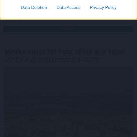
Data Deletion
Data Access
Privacy Policy
2026. 08. 05. 16:00
Megosztás:
TOVÁBB
Minden egyes hét Paks nélkül akár közel
0,1%-kal is csökkentheti a GDP-t