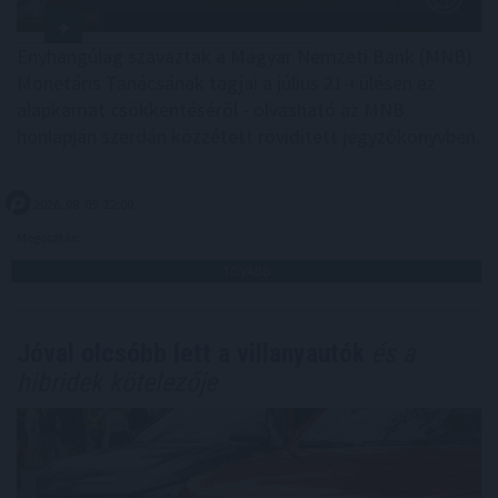
Enyhangúlag szavaztak a Magyar Nemzeti Bank (MNB)
Monetáris Tanácsának tagjai a július 21-i ülésen az
alapkamat csökkentéséről - olvasható az MNB
honlapján szerdán közzétett rövidített jegyzőkönyvben.
2026. 08. 05. 22:00
Megosztás:
TOVÁBB
Jóval olcsóbb lett a villanyautók
és a
hibridek kötelezője