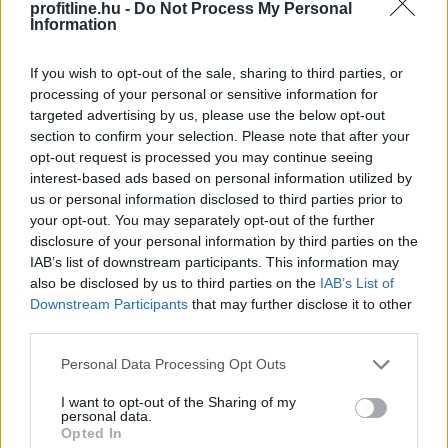
57-ről 48 százalékra csökkent, míg Pest vármegyéé 24-
profitline.hu -
Do Not Process My Personal
Information
ről 33 százalékra nőtt. A háttérben egyszerű ok áll:
ugyanabból a pénzből az agglomerációban nagyobb
If you wish to opt-out of the sale, sharing to third parties, or
ingatlan vásárolható.
processing of your personal or sensitive information for
targeted advertising by us, please use the below opt-out
2026. 08. 06. 18:00
section to confirm your selection. Please note that after your
Megosztás:
opt-out request is processed you may continue seeing
interest-based ads based on personal information utilized by
TOVÁBB
us or personal information disclosed to third parties prior to
your opt-out. You may separately opt-out of the further
disclosure of your personal information by third parties on the
Hogyan lehet nyaralás közben
is pénzt
IAB’s list of downstream participants. This information may
keresni?
also be disclosed by us to third parties on the
IAB’s List of
Downstream Participants
that may further disclose it to other
third parties.
Please note that this website/app uses one or more Google
Personal Data Processing Opt Outs
services and may gather and store information including but
not limited to your visit or usage behaviour. You may click to
I want to opt-out of the Sharing of my
personal data.
grant or deny consent to Google and its third-party tags to
Opted In
use your data for below specified purposes in below Google