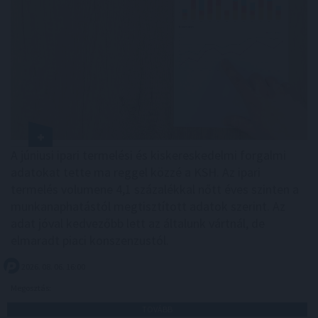
A júniusi ipari termelési és kiskereskedelmi forgalmi
adatokat tette ma reggel közzé a KSH. Az ipari
termelés volumene 4,1 százalékkal nőtt éves szinten a
munkanaphatástól megtisztított adatok szerint. Az
adat jóval kedvezőbb lett az általunk vártnál, de
elmaradt piaci konszenzustól.
2026. 08. 06. 16:00
Megosztás:
TOVÁBB