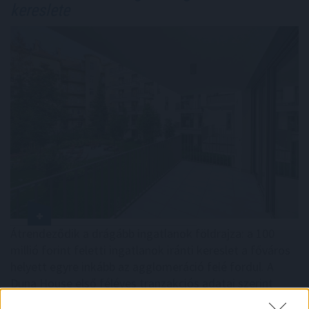
kereslete
Átrendeződik a drágább ingatlanok földrajza: a 100
millió forint feletti ingatlanok iránti kereslet a főváros
helyett egyre inkább az agglomeráció felé fordul. A
Duna House első féléves tranzakciós adatai szerint
ebben az ársávban Budapest részesedése egy év alatt