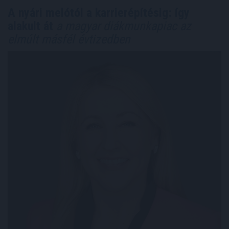
A nyári melótól a karrierépítésig: így
alakult át
a magyar diákmunkapiac az
elmúlt másfél évtizedben