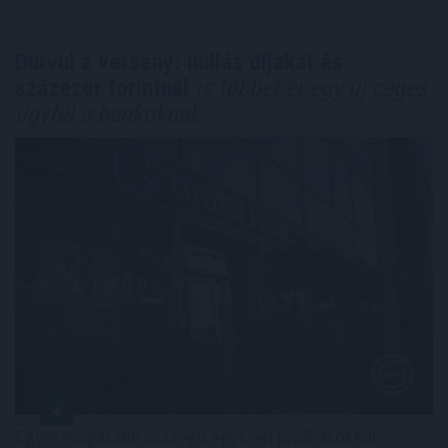
Durvul a verseny: nullás díjakat és
százezer forintnál
is többet ér egy új céges
ügyfél a bankoknak
Egyre magasabb összegű egyszeri jóváírásokkal