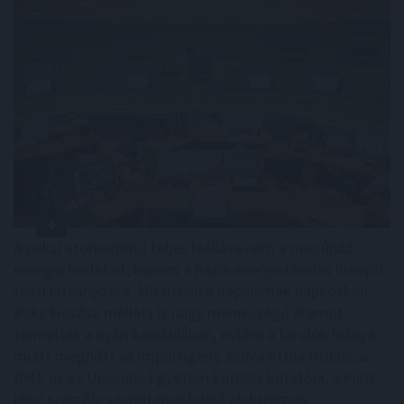
A paksi atomerőmű teljes leállása nem a megújuló
energia korlátait, hanem a hazai energiatárolás hiányát
teszi látványossá. Miközben a napelemek napközben
Paks kiesése mellett is nagy mennyiségű áramot
termeltek a nyári kánikulában, estére a tárolók hiánya
miatt megnőtt az importigény. Szilva Attila fizikus, a
BME és az Uppsalai Egyetem korábbi kutatója, a Furik
blog szerzője szerint megfelelő elektromos