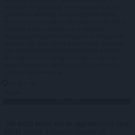
emelkedésére gondolnak. A Hormuzi-szoros körüli
geopolitikai feszültség azonban a globális ellátási
láncokon keresztül számos hétköznapi termék árát is
növelheti. A magasabb energia-, szállítási és
alapanyagköltségek idővel megjelennek a fogyasztói
árakban, még olyan termékek esetében is, amelyeket
nem a konfliktus térségében állítanak elő. A helyzet
lehetséges hatásait a Magyarországon is elérhető
globális befektetési alkalmazás, az XTB szakértője,
Leisztner Dávid elemezte.
2026. 08. 06. 19:00
Megosztás:
TOVÁBB
100 millió felett már az agglomeráció nyer,
kifelé
tolódik a drágább ingatlanok