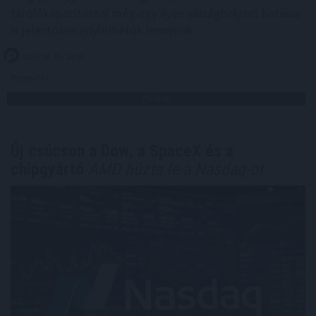
tárolókapacitással még egy ilyen válsághelyzet hatásai
is jelentősen enyhíthetők lennének.
2026. 08. 06. 12:00
Megosztás:
TOVÁBB
Új csúcson a Dow, a SpaceX és a
chipgyártó
AMD húzta le a Nasdaq-ot