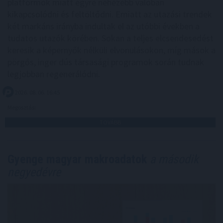
platformok miatt egyre nehezebb valóban
kikapcsolódni és feltöltődni. Emiatt az utazási trendek
két markáns irányba indultak el az utóbbi években a
tudatos utazók körében. Sokan a teljes elcsendesedést
keresik a képernyők nélküli elvonulásokon, míg mások a
pörgős, inger dús társasági programok során tudnak
legjobban regenerálódni.
2026. 08. 06. 16:45
Megosztás:
TOVÁBB
Gyenge magyar makroadatok
a második
negyedévre