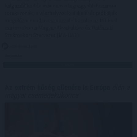
halgazdálkodók már nem a legnagyobb hozamra
törekszenek, a vészhelyzet kialakulását próbálják
megelőzni minden eszközzel - közölte az MTI-vel
csütörtökön a Magyar Akvakultúra és Halászati
Szakmaközi Szervezet (MA-HAL).
2026. 08. 06. 21:00
Megosztás:
TOVÁBB
Az extrém hőség ellenére is Európa
élén a
magyar csemegekukorica