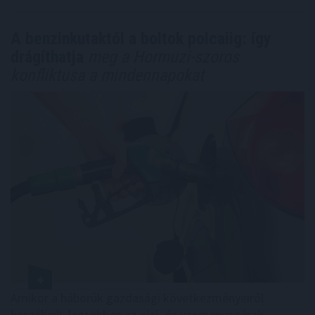
A benzinkutaktól a boltok polcaiig: így
drágíthatja
meg a Hormuzi-szoros
konfliktusa a mindennapokat
Amikor a háborúk gazdasági következményeiről
beszélünk, legtöbben az olaj- és üzemanyagárak