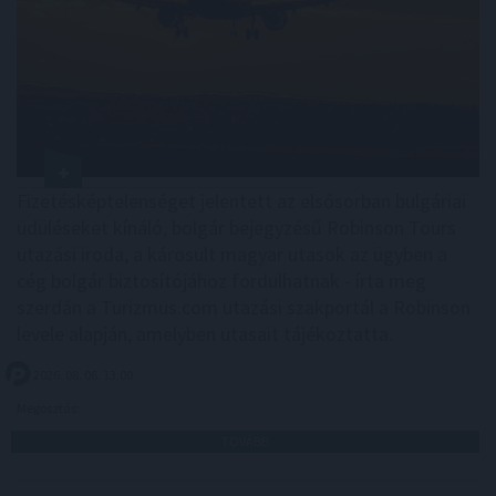
Fizetésképtelenséget jelentett az elsősorban bulgáriai
üdüléseket kínáló, bolgár bejegyzésű Robinson Tours
utazási iroda, a károsult magyar utasok az ügyben a
cég bolgár biztosítójához fordulhatnak - írta meg
szerdán a Turizmus.com utazási szakportál a Robinson
levele alapján, amelyben utasait tájékoztatta.
2026. 08. 06. 13:00
Megosztás:
TOVÁBB