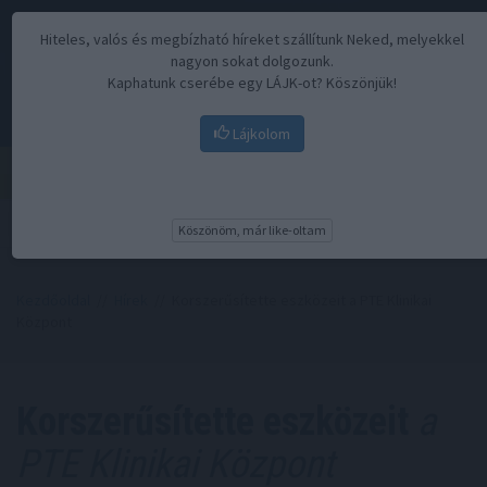
Hiteles, valós és megbízható híreket szállítunk Neked, melyekkel
nagyon sokat dolgozunk.
Kaphatunk cserébe egy LÁJK-ot? Köszönjük!
Lájkolom
Menü
Köszönöm, már like-oltam
Kezdőoldal
//
Hírek
// Korszerűsítette eszközeit a PTE Klinikai
Központ
Korszerűsítette eszközeit
a
PTE Klinikai Központ