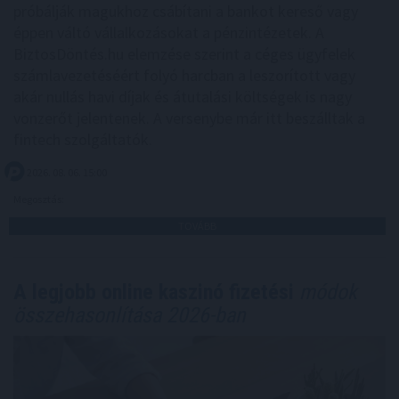
próbálják magukhoz csábítani a bankot kereső vagy
éppen váltó vállalkozásokat a pénzintézetek. A
BiztosDöntés.hu elemzése szerint a céges ügyfelek
számlavezetéséért folyó harcban a leszorított vagy
akár nullás havi díjak és átutalási költségek is nagy
vonzerőt jelentenek. A versenybe már itt beszálltak a
fintech szolgáltatók.
2026. 08. 06. 15:00
Megosztás:
TOVÁBB
A legjobb online kaszinó fizetési
módok
összehasonlítása 2026-ban