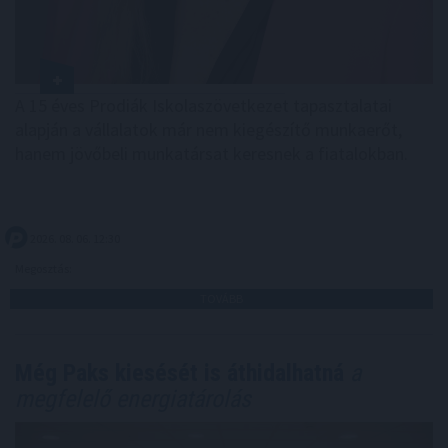
A 15 éves Prodiák Iskolaszövetkezet tapasztalatai
alapján a vállalatok már nem kiegészítő munkaerőt,
hanem jövőbeli munkatársat keresnek a fiatalokban.
2026. 08. 06. 12:30
Megosztás:
TOVÁBB
Még Paks kiesését is áthidalhatná
a
megfelelő energiatárolás