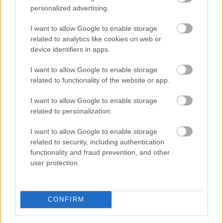
personalized advertising.
I want to allow Google to enable storage
Az aszály már a magyar vállalatokat
és a
related to analytics like cookies on web or
forint árfolyamát is sújtja
device identifiers in apps.
I want to allow Google to enable storage
related to functionality of the website or app.
I want to allow Google to enable storage
related to personalization.
I want to allow Google to enable storage
related to security, including authentication
functionality and fraud prevention, and other
user protection.
CONFIRM
A 2026-os rendkívüli nyári aszály már messze túlmutat
a mezőgazdaság problémáin. Egyre inkább