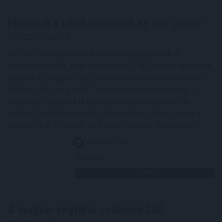
Elmaradt a várakozásoktól az
ipar júniusi
teljesítménye
Az ipari termelés júniusi mutatói elmaradtak a
várakozásoktót, már az előzetes GDP-adatok is sejteni
engedték, hogy a fél év utolsó hónapja nem volt erős -
állapították meg az MTI-nek nyilatkozó elemzők. A
kilátások továbbra is bizonytalanok alapvetően a
külpiaci feltételek miatt, de majdnem biztos, hogy a
magyar ipar túllépett az évekig húzódó recesszión.
2026. 08. 07. 00:05
Megosztás:
TOVÁBB
A magyar vegyipar csaknem 200