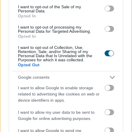
consent section.
I want to opt-out of the Sale of my
Personal Data.
Opted In
I want to opt-out of processing my
Personal Data for Targeted Advertising.
Opted In
A nyaralás hagyományosan a munkától való elszakadás
I want to opt-out of Collection, Use,
Retention, Sale, and/or Sharing of my
időszaka, a digitális gazdaság azonban alaposan átírta
Personal Data that Is Unrelated with the
ezt a képet. Ma már több olyan bevételi lehetőség
Purposes for which it was collected.
Opted Out
létezik, amelyhez elegendő egy laptop,
internetkapcsolat és naponta néhány szabad óra. A cél
Google consents
persze nem az, hogy a pihenés második műszakká
változzon, hanem az, hogy az utazás mellett is
I want to allow Google to enable storage
related to advertising like cookies on web or
maradjon egy kiszámítható vagy legalább kiegészítő
device identifiers in apps.
jövedelem.
I want to allow my user data to be sent to
2026. 08. 06. 17:15
Google for online advertising purposes.
Megosztás:
I want to allow Google to send me
TOVÁBB