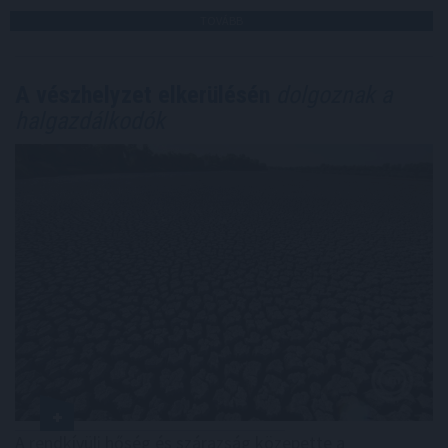
TOVÁBB
A vészhelyzet elkerülésén
dolgoznak a
halgazdálkodók
A rendkívüli hőség és szárazság közepette a