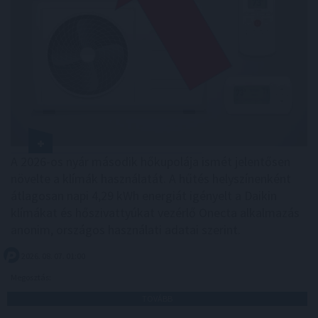
A 2026-os nyár második hőkupolája ismét jelentősen
növelte a klímák használatát. A hűtés helyszínenként
átlagosan napi 4,29 kWh energiát igényelt a Daikin
klímákat és hőszivattyúkat vezérlő Onecta alkalmazás
anonim, országos használati adatai szerint.
2026. 08. 07. 01:00
Megosztás:
TOVÁBB