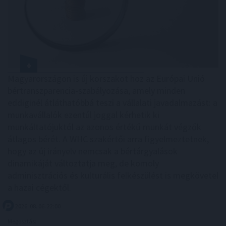
Magyarországon is új korszakot hoz az Európai Unió
bértranszparencia-szabályozása, amely minden
eddiginél átláthatóbbá teszi a vállalati javadalmazást: a
munkavállalók ezentúl joggal kérhetik ki
munkáltatójuktól az azonos értékű munkát végzők
átlagos bérét. A WHC szakértői arra figyelmeztetnek,
hogy az új irányelv nemcsak a bértárgyalások
dinamikáját változtatja meg, de komoly
adminisztrációs és kulturális felkészülést is megkövetel
a hazai cégektől.
2026. 08. 06. 22:00
Megosztás: