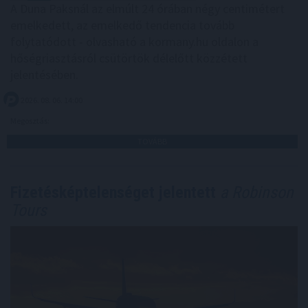
A Duna Paksnál az elmúlt 24 órában négy centimétert
emelkedett, az emelkedő tendencia tovább
folytatódott - olvasható a kormany.hu oldalon a
hőségriasztásról csütörtök délelőtt közzétett
jelentésében.
2026. 08. 06. 14:00
Megosztás:
TOVÁBB
Fizetésképtelenséget jelentett
a Robinson
Tours