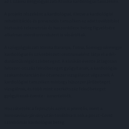
az I. számú Belgyógyászati Klinika kardiológiai tanszékén.
A projekt részeként a kardiológiai, illetve a kardiológiai
rehabilitációs és prevenciós tanszéken az adattovábbítást
biztosító telemetriás és huszonkilenc beteg figyelésére
alkalmas monitorrendszert is vásároltak.
A szívgyógyászati klinika Baranya, Tolna, Somogy vármegye
kardiológiai és szívsebészeti centrumaként látja el a dél-
dunántúli régió szívbetegeit. A klinikán évente átlagosan
hétezer-ötszáz fekvőbeteget gyógyítanak, a kardiológiai
szakambulancián évi ötvenezer vizsgálatot végeznek. A
kardiológiai tanszéken mintegy húszezer járóbeteget
vizsgálnak, és több mint ezerkétszáz fekvőbeteget
gyógyítanak évente - ismertették.
Hozzátették: a fejlesztés azért is jelentős, mert a
koronavírus-járvány után továbbra is sok a poszt-Covid
szindrómás kardiológiai beteg.