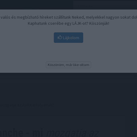
, valós és megbízható híreket szállítunk Neked, melyekkel nagyon sokat do
Kaphatunk cserébe egy LÁJK-ot? Köszönjük!
Lájkolom
Nyugdíj
Biztosítási befektetések
BU
Köszönöm, már like-oltam
i mozgatja az AVAX árfolyamát?
anche - mi
mozgatja az