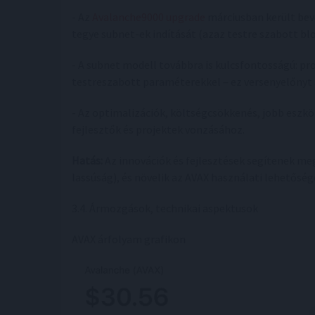
- Az
Avalanche9000 upgrade
márciusban került bev
tegye subnet-ek indítását (azaz testre szabott bl
- A subnet modell továbbra is kulcsfontosságú: pr
testreszabott paraméterekkel – ez versenyelőnyt
- Az optimalizációk, költségcsökkenés, jobb eszk
fejlesztők és projektek vonzásához.
Hatás:
Az innovációk és fejlesztések segítenek meg
lassúság), és növelik az AVAX használati lehetőség
3.4. Ármozgások, technikai aspektusok
AVAX árfolyam grafikon