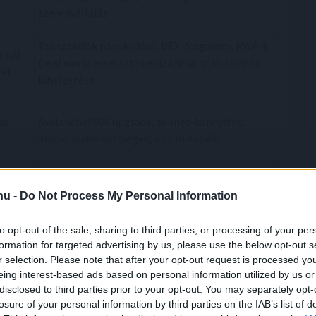
szerepvállalás
Tranzakciók növekedése, DEX-forgalom, RWÁ-k
annál
(real world assets) tokenizációja, stabilcoinok
let
kihelyezése
ási
Avalanche9000 upgrade, subnet‑könnyítés,
alacsonyabb költségek, optimizációk
Staking jutalmak, díj-burn, AVAX-gyűjtő vállalati
.hu -
Do Not Process My Personal Information
stratégiák
Stabilcoin bevezetése, fizetési hálózat
to opt-out of the sale, sharing to third parties, or processing of your per
formation for targeted advertising by us, please use the below opt-out s
hatás
integráció, projektek, alkalmazások indítása
r selection. Please note that after your opt-out request is processed y
eing interest-based ads based on personal information utilized by us or
lt hónapok legfontosabb eseményeit és ezek hatását.
disclosed to third parties prior to your opt-out. You may separately opt-
losure of your personal information by third parties on the IAB’s list of