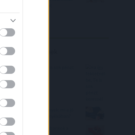
közölt a tőzsdei vállalat
4IG elemzés
Richter elemzés
Befektetési tippek
Ha így fektetnél be, Te is sok pénzt
keresnél
Arany, ingatlan, részvények: mi a jó
befektetés a háború árnyékában?
Nagyot emeltek a nagybankok a
lakáshitelek kamatain