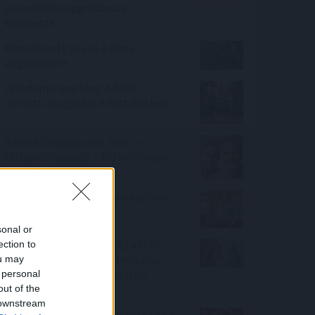
geopolitikai aggodalmak
közepette
Megérkezett az eső a Duna
vízgyűjtőjére
Új tudományos tény: A futás
mellett az agyadat is futtatni kell
A Nők40 nyugdíj után jöhet a
Férfiak40 nyugdíj? - 470 milliárdos
nyugdíjprogram
Tényleg nem a sörtől van a sörhas?
Akkor mitől?
sonal or
ection to
Félretette a Szenátus a CLARITY
ou may
Actet, a JPMorgan szerint a Wall
 personal
Street viheti el a tokenizációs
out of the
boomot
 downstream
Nagy Bitcoin-bányászok álltak be a