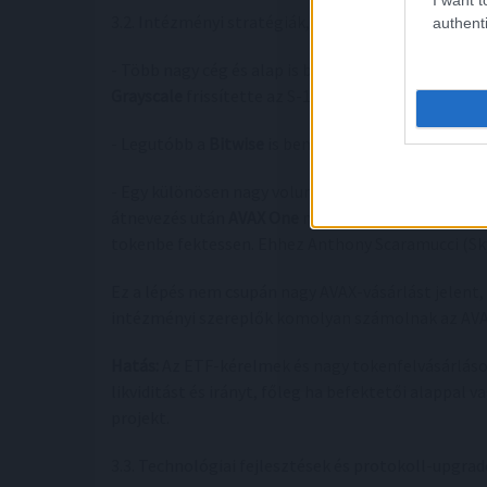
3.2. Intézményi stratégiák, ETF‑kérelmek, treasu
authenti
- Több nagy cég és alap is benyújtott AVAX alapú E
Grayscale
frissítette az S-1 dokumentumát.
- Legutóbb a
Bitwise
is benyújtott AVAX ETF-terve
- Egy különösen nagy volumenű stratégia: az
Agri
átnevezés után
AVAX One
néven tervezi, hogy ~ 550
tokenbe fektessen. Ehhez Anthony Scaramucci (Sky
Ez a lépés nem csupán nagy AVAX-vásárlást jelent, 
intézményi szereplők komolyan számolnak az AVA
Hatás:
Az ETF-kérelmek és nagy tokenfelvásárláso
likviditást és irányt, főleg ha befektetői alappal
projekt.
3.3. Technológiai fejlesztések és protokoll-upgra