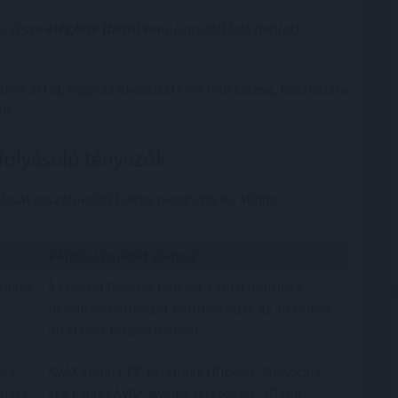
gy része
elégésre (burn)
kerül, ami infláció mellett
ek attól, hogy az ökoszisztéma fejlesztése, használata
ik.
folyásoló tényezők
ssal összefonódó faktor mozgatja. Az alábbi
Példák / konkrét elemek
gulata
A Federal Reserve lépései, kamatpolitikák,
likviditás‑környezet befolyásolják az altcoinok
általános teljesítményét.
ása
AVAX alapú ETF‑kérelmek (Bitwise, Grayscale
omást
stb.), nagy AVAX-gyűjtő stratégiák, állami