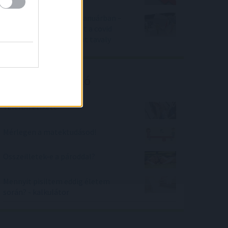
Bekezdett a lakáspiac januárban –
Erősebb a kereslet mint a covid
előtt, de gyengébb mint tavaly
Kalkulátor ajánló
Telefon etikett
Mérlegen a matektudásod!
Összeilletek-e a pároddal?
Mennyit pisiltem eddig életem
során? - kalkulátor