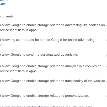
Out
consents
melkedett: az utóbbi héten a hálózat akár
10,9 millió
o allow Google to enable storage related to advertising like cookies on
evice identifiers in apps.
orgalmi növekedése 66 % volt az elmúlt héten, más
o allow my user data to be sent to Google for online advertising
s.
mányzati kezdeményezésnek köszönhető, hogy a GDP-
to allow Google to send me personalized advertising.
tenni, köztük Avalanche-re is.
o allow Google to enable storage related to analytics like cookies on
tott: több milliárd dolláros volumeneket regisztrálnak.
evice identifiers in apps.
ckchainre vitele) is egyre több figyelmet kap: az
o allow Google to enable storage related to functionality of the website
lmazásokkal bővül Ázsiában.
iránti keresletet (díjak, staking), és erősíti a piaci
o allow Google to enable storage related to personalization.
nem „valódi használatról”.
o allow Google to enable storage related to security, including