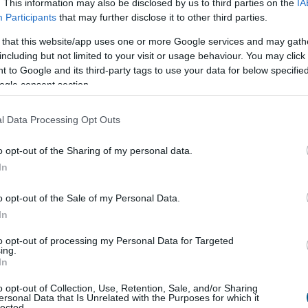
 az utóbbi hónapokban
. This information may also be disclosed by us to third parties on the
IA
Participants
that may further disclose it to other third parties.
 that this website/app uses one or more Google services and may gath
including but not limited to your visit or usage behaviour. You may click 
 to Google and its third-party tags to use your data for below specifi
ogle consent section.
l Data Processing Opt Outs
o opt-out of the Sharing of my personal data.
In
o opt-out of the Sale of my Personal Data.
In
to opt-out of processing my Personal Data for Targeted
ing.
In
o opt-out of Collection, Use, Retention, Sale, and/or Sharing
ersonal Data that Is Unrelated with the Purposes for which it
lected.