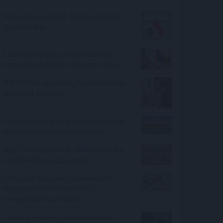
Hőkupola bezárult: bajban a klímát
használók is
Személycseréket jelentette be a
katonai vezetésben az orosz elnök
Mit tesz az agyaddal, ha minden nap
ugyanazt csinálod?
A Duna Paksnál az elmúlt 24 órában
négy centimétert emelkedett
Még Paks kiesését is áthidalhatná a
megfelelő energiatárolás
A magyar vegyipar csaknem 200
megawattal csökkentette
energiafelhasználását
Durvul a verseny: nullás díjakat és