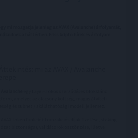
ogy mi mozgatja jelenleg az AVAX (Avalanche) árfolyamát,
ködnek a háttérben. Friss kripto hírek és árfolyam
 Áttekintés: mi az AVAX / Avalanche
erepe
z
Avalanche
egy Layer‑1 okos szerződéses blokklánc
tform, amelyet az alacsony költség, magas átviteli
esség és subnet / skálázhatósági modell jellemez.
z AVAX token funkciói: tranzakciós díjak fizetése, staking
lózat biztonsága), validátorok ösztönzése, illetve