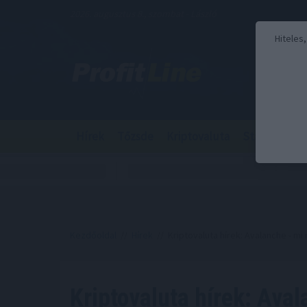
2026. augusztus 8., szombat - László
Hiteles
Hírek
Tőzsde
Kriptovaluta
Stabilcoin
Kezdőoldal
//
Hírek
// Kriptovaluta hírek: Avalanche - m
Kriptovaluta hírek: Aval