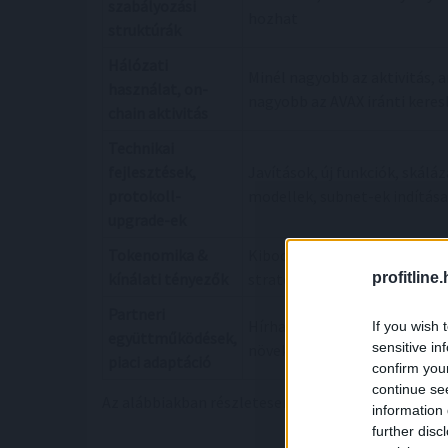
szabályozási
hozhat
struktúrák
Hálózati
Minél nagyobb az aktivitás, 
használat, on-
nagyobb az AVAX iránti keres
chain aktivitás
Technikai
fejlesztések,
Javítások, új funkciók, skáláz
protokoll-
modellek, subnet-ek indítása
upgrade-ek
Tokenomika &
Kibocsátás, égetés, treasury
profitline
kínálati tényezők
stratégiák, tokenfelvásárlás
Partneri
Hírhatás, ökoszisztéma
If you wish 
együttműködések,
sensitive in
növekedése, hálózati extern 
piaci adaptáció
confirm you
continue se
Az alábbiakban részletesen végigvesszük az elmú
information 
further disc