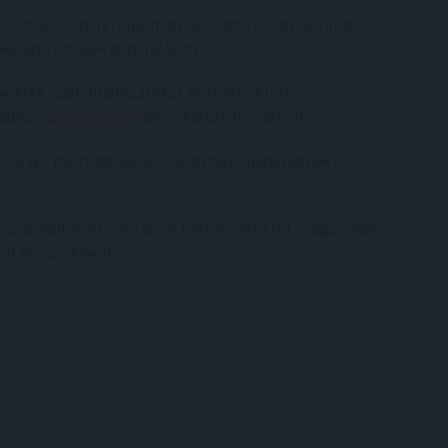
ezetésre, amely célja, hogy olcsóbbá és egyszerűbbé
okklánc-rétegek generálását).
ojektek saját alhálózatokat hozhatnak létre,
 adhat az
Avalanche
-nak a skálázhatóságban.
özök (pl. gyorsabb konszenzus) hozzájárulhatnak a
szabadulni versenytársak hátrányaitól (pl. magas díjak,
eit hosszú távon.