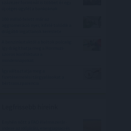
százezer forintnál is többet ér egy
új céges ügyfél a bankoknak
100 millió felett már az
agglomeráció nyer, kifelé tolódik a
drágább ingatlanok kereslete
A benzinkutaktól a boltok polcaiig:
így drágíthatja meg a Hormuzi-
szoros konfliktusa a
mindennapokat
Így változtatja meg a
fizetésemelési tárgyalásokat a
bértranszparencia
Legfrissebb híreink
Enyhén nőtt a FAO élelmiszerár-
indexe az időjárási, energiapiaci és