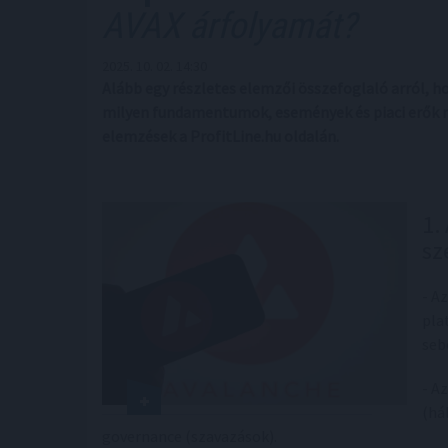
AVAX árfolyamát?
2025. 10. 02. 14:30
Alább egy részletes elemzői összefoglaló arról, h
milyen fundamentumok, események és piaci erők mű
elemzések a ProfitLine.hu oldalán.
1.
sz
- A
pla
seb
- A
(há
governance (szavazások).