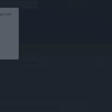
Belépés
lgozunk.
BOR
BIRS
Kalkulátorok
Legnépszerűbb híreink