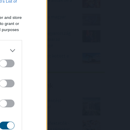
B’s List of
Stratum V2 mögé
Évtizedes mélyponton a magyar
er and store
infláció
to grant or
ed purposes
Magyar Péter: stabil Magyarország
energiaellátása, de drámai az
Orbán-kormány öröksége
Olajszállítási szerződést kötött a
Janaf és a Mol
Friss elemzéseink
Fokozatos kamatcsökkentést
támogatnak az amerikai
jegybankárok
Örülhetnek a Richter befektetők -
piaci konszenzus feletti számokat