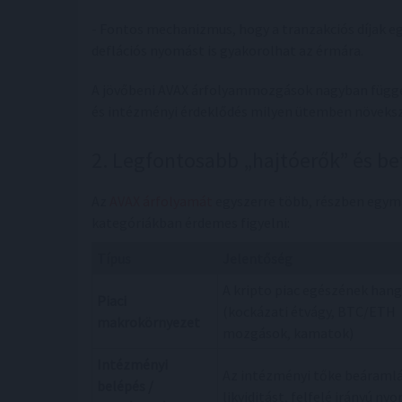
- Fontos mechanizmus, hogy a tranzakciós díjak e
deflációs nyomást is gyakorolhat az érmára.
A jövőbeni AVAX árfolyammozgások nagyban függen
és intézményi érdeklődés milyen ütemben növeksz
2. Legfontosabb „hajtóerők” és be
Az
AVAX árfolyamát
egyszerre több, részben egymá
kategóriákban érdemes figyelni:
Típus
Jelentőség
A kripto piac egészének han
Piaci
(kockázati étvágy, BTC/ETH
makrokörnyezet
mozgások, kamatok)
Intézményi
Az intézményi tőke beáraml
belépés /
likviditást, felfelé irányú ny