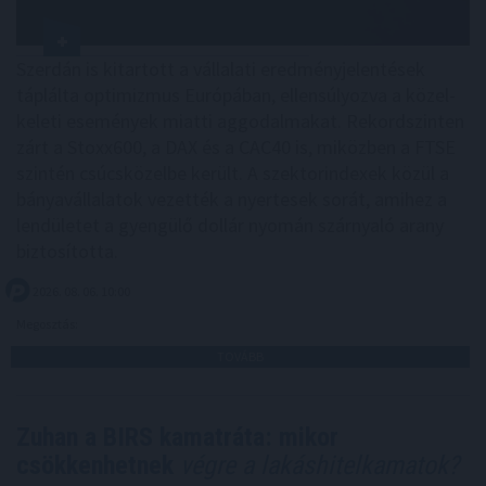
Szerdán is kitartott a vállalati eredményjelentések
táplálta optimizmus Európában, ellensúlyozva a közel-
keleti események miatti aggodalmakat. Rekordszinten
zárt a Stoxx600, a DAX és a CAC40 is, miközben a FTSE
szintén csúcsközelbe került. A szektorindexek közül a
bányavállalatok vezették a nyertesek sorát, amihez a
lendületet a gyengülő dollár nyomán szárnyaló arany
biztosította.
2026. 08. 06. 10:00
Megosztás:
TOVÁBB
Zuhan a BIRS kamatráta: mikor
csökkenhetnek
végre a lakáshitelkamatok?