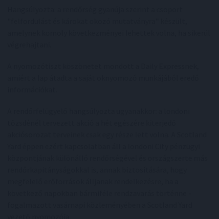
Hangsúlyozta: a rendőrség gyanúja szerint a csoport
"felfordulást és károkat okozó mutatványra" készült,
amelynek komoly következményei lehettek volna, ha sikerül
végrehajtani.
A nyomozótiszt köszönetet mondott a Daily Expressnek,
amiért a lap átadta a saját oknyomozó munkájából eredő
információkat.
A rendőrfelügyelő hangsúlyozta ugyanakkor: a londoni
tőzsdénél tervezett akció a hét egészére kiterjedő
akciósorozat terveinek csak egy része lett volna. A Scotland
Yard éppen ezért kapcsolatban áll a londoni City pénzügyi
központjának különálló rendőrségével és országszerte más
rendőrkapitányságokkal is, annak biztosítására, hogy
megfelelő erőforrások álljanak rendelkezésre, ha a
következő napokban bármiféle rendzavarás történne -
fogalmazott vasárnapi közleményében a Scotland Yard
vezető nyomozója.