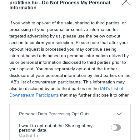
profitline.hu -
Do Not Process My Personal
Information
If you wish to opt-out of the sale, sharing to third parties, or
processing of your personal or sensitive information for
targeted advertising by us, please use the below opt-out
section to confirm your selection. Please note that after your
opt-out request is processed you may continue seeing
interest-based ads based on personal information utilized by
us or personal information disclosed to third parties prior to
your opt-out. You may separately opt-out of the further
A 2026-os rendkívüli nyári aszály már messze túlmutat
disclosure of your personal information by third parties on the
a mezőgazdaság problémáin. Egyre inkább
IAB’s list of downstream participants. This information may
makrogazdasági kockázattá válik. A Duna budapesti
also be disclosed by us to third parties on the
IAB’s List of
vízszintje történelmi mélységbe süllyedt, ami
Downstream Participants
that may further disclose it to other
ellehetetlenítette a hajózást, a hűtővíz hiánya pedig
third parties.
arra kényszerítette a paksi atomerőművet, hogy
Please note that this website/app uses one or more Google
Personal Data Processing Opt Outs
termelését a minimális szintre csökkentse. A közútra
services and may gather and store information including but
terelt áruszállítás és a hazai villamosenergia-termelés
not limited to your visit or usage behaviour. You may click to
I want to opt-out of the Sharing of my
visszaesése a rekordközeli nyári fogyasztás mellett
personal data.
grant or deny consent to Google and its third-party tags to
Opted In
jelentősen növeli az energiaimportot. Ez újabb inflációs
use your data for below specified purposes in below Google