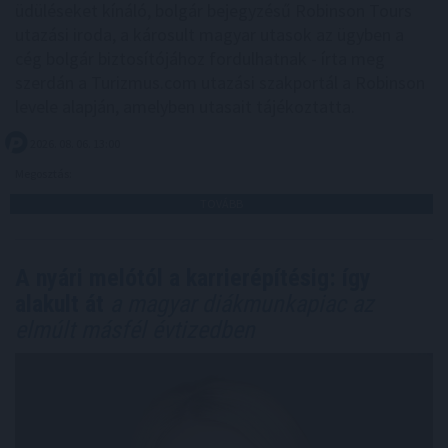
üdüléseket kínáló, bolgár bejegyzésű Robinson Tours
utazási iroda, a károsult magyar utasok az ügyben a
cég bolgár biztosítójához fordulhatnak - írta meg
szerdán a Turizmus.com utazási szakportál a Robinson
levele alapján, amelyben utasait tájékoztatta.
2026. 08. 06. 13:00
Megosztás:
TOVÁBB
A nyári melótól a karrierépítésig: így
alakult át
a magyar diákmunkapiac az
elmúlt másfél évtizedben