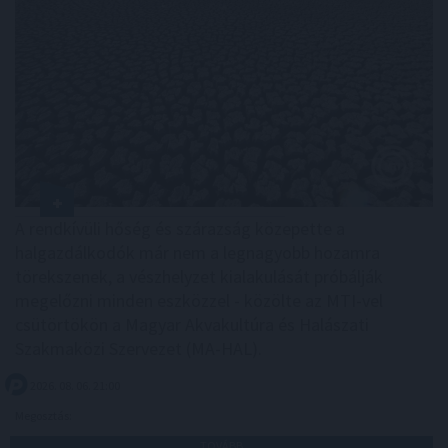
A rendkívüli hőség és szárazság közepette a
halgazdálkodók már nem a legnagyobb hozamra
törekszenek, a vészhelyzet kialakulását próbálják
megelőzni minden eszközzel - közölte az MTI-vel
csütörtökön a Magyar Akvakultúra és Halászati
Szakmaközi Szervezet (MA-HAL).
2026. 08. 06. 21:00
Megosztás:
TOVÁBB