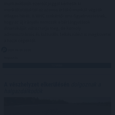
munkavállalók ezentúl joggal kérhetik ki
munkáltatójuktól az azonos értékű munkát végzők
átlagos bérét. A WHC szakértői arra figyelmeztetnek,
hogy az új irányelv nemcsak a bértárgyalások
dinamikáját változtatja meg, de komoly
adminisztrációs és kulturális felkészülést is megkövetel
a hazai cégektől.
2026. 08. 06. 22:00
Megosztás:
TOVÁBB
A vészhelyzet elkerülésén
dolgoznak a
halgazdálkodók