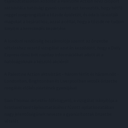
tájékoztatásában közölte: a Palestine Action nevű csoport
aktivistái a hatósági gyanú szerint azt tervezték, hogy hétfő
reggel megrongálják a tőzsde épületét, és oda is láncolják
magukat a bejárathoz, azzal a céllal, hogy a tőzsde ne tudjon
kinyitni a kereskedés kezdetére.
A londoni rendőrség beszámolója szerint az őrizetbe
vételekhez vezető vizsgálat azután kezdődött, hogy a Daily
Express című brit napilap információkat adott át a
hatóságoknak a készülő akcióról.
A Palestine Action aktivistáit - három férfit és három nőt -
Londonban, Brightonban és Liverpoolban vették őrizetbe
rongálás előkészületének gyanújával.
Sian Thomas detektív-főfelügyelő, a vizsgálat irányítója a
Scotland Yard tájékoztatásához fűzött nyilatkozatában
nagy jelentőségűnek nevezte a gyanúsítottak őrizetbe
vételét.