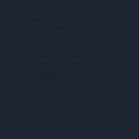
A Palestine Action 2020-ban alakult azzal a meghirdetett
céllal, hogy akadályozza az Izraelt fegyverekkel ellátó
nemzetközi vállalatok nagy-britanniai érdekeltségeinek
tevékenységét.
A csoport kiemelt célpontjai közé tartoznak az Elbit
Systems nevű izraeli haditechnikai konglomerátum nagy-
britanniai telephelyei, amelyek ellen a szervezet az elmúlt
években több - elsősorban rongálással, épületfoglalással
járó - akciót is végrehajtott.