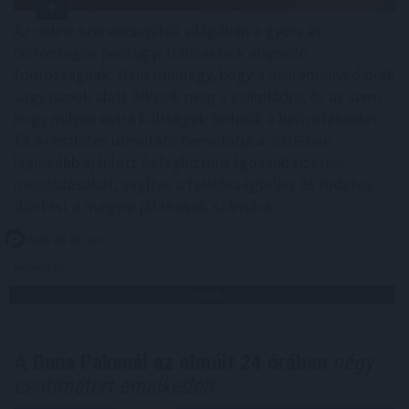
Az online szerencsejáték világában a gyors és
biztonságos pénzügyi tranzakciók alapvető
fontosságúak. Nem mindegy, hogy a nyereményed órák
vagy napok alatt érkezik meg a számládra, és az sem,
hogy milyen extra költségek terhelik a befizetéseidet.
Ez a részletes útmutató bemutatja a 2026-ban
leginkább ajánlott és legbiztonságosabb fizetési
megoldásokat, segítve a felelősségteljes és tudatos
döntést a magyar játékosok számára.
2026. 08. 06. 14:32
Megosztás:
TOVÁBB
A Duna Paksnál az elmúlt 24 órában
négy
centimétert emelkedett