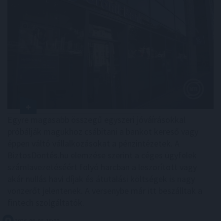
Egyre magasabb összegű egyszeri jóváírásokkal
próbálják magukhoz csábítani a bankot kereső vagy
éppen váltó vállalkozásokat a pénzintézetek. A
BiztosDöntés.hu elemzése szerint a céges ügyfelek
számlavezetéséért folyó harcban a leszorított vagy
akár nullás havi díjak és átutalási költségek is nagy
vonzerőt jelentenek. A versenybe már itt beszálltak a
fintech szolgáltatók.
2026. 08. 06. 15:00