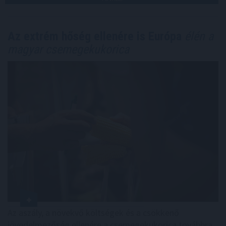
Az extrém hőség ellenére is Európa
élén a
magyar csemegekukorica
Az aszály, a növekvő költségek és a csökkenő
jövedelmezőség ellenére a csemegekukorica továbbra