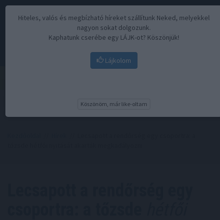
Hiteles, valós és megbízható híreket szállítunk Neked, melyekkel
nagyon sokat dolgozunk.
Kaphatunk cserébe egy LÁJK-ot? Köszönjük!
Lájkolom
Menü
Köszönöm, már like-oltam
Kezdőoldal
//
Hírek
// Lecsapott a rendőrség egy csoportra: a
tőzsde hétfői nyitását akarták megkadályozni
Lecsapott a rendőrség egy
csoportra: a tőzsde
hétfői