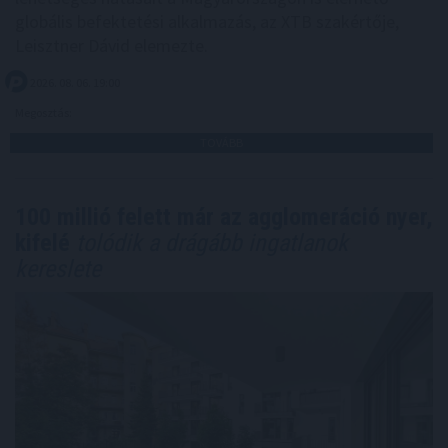
globális befektetési alkalmazás, az XTB szakértője,
Leisztner Dávid elemezte.
2026. 08. 06. 19:00
Megosztás:
TOVÁBB
100 millió felett már az agglomeráció nyer,
kifelé
tolódik a drágább ingatlanok
kereslete