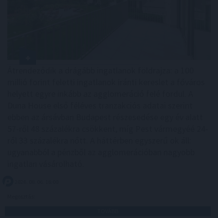
Átrendeződik a drágább ingatlanok földrajza: a 100
millió forint feletti ingatlanok iránti kereslet a főváros
helyett egyre inkább az agglomeráció felé fordul. A
Duna House első féléves tranzakciós adatai szerint
ebben az ársávban Budapest részesedése egy év alatt
57-ről 48 százalékra csökkent, míg Pest vármegyéé 24-
ről 33 százalékra nőtt. A háttérben egyszerű ok áll:
ugyanabból a pénzből az agglomerációban nagyobb
ingatlan vásárolható.
2026. 08. 06. 18:00
Megosztás:
TOVÁBB