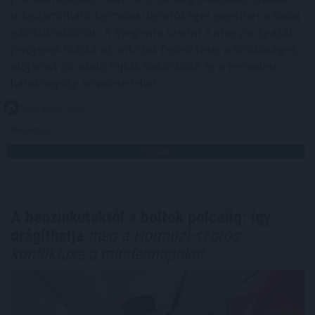
is kiszámítható termelési lehetőséget jelenthet a hazai
gazdálkodóknak. A Syngenta szerint a magyar ágazat
jövőjének kulcsa az öntözés fejlesztése, a szélsőséges
időjárást jól viselő fajták használata és a termelési
hatékonyság növelése lehet.
2026. 08. 06. 20:00
Megosztás:
TOVÁBB
A benzinkutaktól a boltok polcaiig: így
drágíthatja
meg a Hormuzi-szoros
konfliktusa a mindennapokat