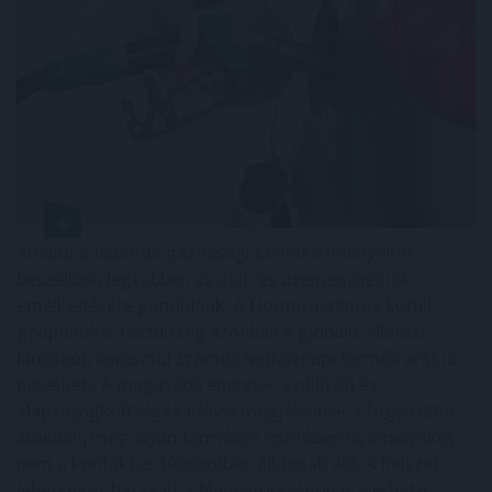
Amikor a háborúk gazdasági következményeiről
beszélünk, legtöbben az olaj- és üzemanyagárak
emelkedésére gondolnak. A Hormuzi-szoros körüli
geopolitikai feszültség azonban a globális ellátási
láncokon keresztül számos hétköznapi termék árát is
növelheti. A magasabb energia-, szállítási és
alapanyagköltségek idővel megjelennek a fogyasztói
árakban, még olyan termékek esetében is, amelyeket
nem a konfliktus térségében állítanak elő. A helyzet
lehetséges hatásait a Magyarországon is elérhető