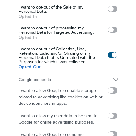
nyomást okozhat, ami megnehezítheti a Magyar
consent section.
I want to opt-out of the Sale of my
Personal Data.
Nemzeti Bank számára a kamatcsökkentési ciklus
Opted In
folytatását és a forintra is kedvezőtlen hatással lehet -
áll a nemzetközi fizetések és devizapiaci megoldások
I want to opt-out of processing my
Personal Data for Targeted Advertising.
szakértője, az AKCENTA CZ legfrissebb elemzésében.
Opted In
2026. 08. 06. 17:00
I want to opt-out of Collection, Use,
Retention, Sale, and/or Sharing of my
Megosztás:
Personal Data that Is Unrelated with the
Purposes for which it was collected.
TOVÁBB
Opted Out
Google consents
Hogyan válasszunk a csendes elvonulás
és
I want to allow Google to enable storage
a pörgős nyaralás között
related to advertising like cookies on web or
device identifiers in apps.
I want to allow my user data to be sent to
Google for online advertising purposes.
I want to allow Google to send me