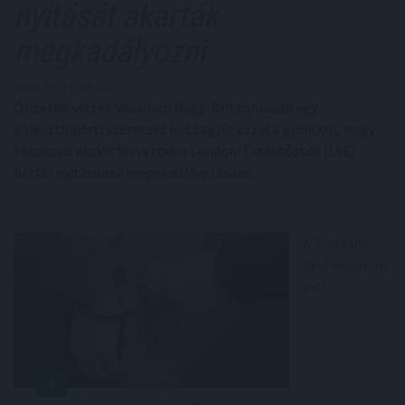
nyitását akarták
megkadályozni
2024. 01. 15. 03:00
Őrizetbe vették vasárnap Nagy-Britanniában egy
palesztinpárti szervezet hat tagját azzal a gyanúval, hogy
tiltakozó akciót terveztek a Londoni Értéktőzsde (LSE)
hétfői nyitásának megakadályozására.
A Scotland
Yard vasárnap
esti