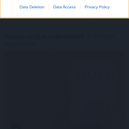
Megosztás:
Data Deletion
Data Access
Privacy Policy
TOVÁBB
Gyenge magyar makroadatok
a második
negyedévre