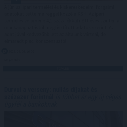
A júniusi ipari termelési és kiskereskedelmi forgalmi
adatokat tette ma reggel közzé a KSH. Az ipari
termelés volumene 4,1 százalékkal nőtt éves szinten a
munkanaphatástól megtisztított adatok szerint. Az
adat jóval kedvezőbb lett az általunk vártnál, de
elmaradt piaci konszenzustól.
2026. 08. 06. 16:00
Megosztás:
TOVÁBB
Durvul a verseny: nullás díjakat és
százezer forintnál
is többet ér egy új céges
ügyfél a bankoknak