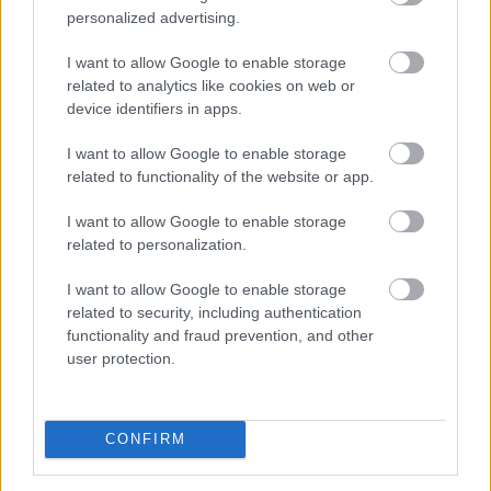
personalized advertising.
I want to allow Google to enable storage
related to analytics like cookies on web or
device identifiers in apps.
I want to allow Google to enable storage
related to functionality of the website or app.
A modern világban mindannyian érezzük a folyamatos
I want to allow Google to enable storage
online jelenlét és a mindennapi stressz terhét. Az
related to personalization.
állandó értesítések, e-mailek és közösségi média
platformok miatt egyre nehezebb valóban
I want to allow Google to enable storage
kikapcsolódni és feltöltődni. Emiatt az utazási trendek
related to security, including authentication
két markáns irányba indultak el az utóbbi években a
functionality and fraud prevention, and other
user protection.
tudatos utazók körében. Sokan a teljes elcsendesedést
keresik a képernyők nélküli elvonulásokon, míg mások a
pörgős, inger dús társasági programok során tudnak
legjobban regenerálódni.
CONFIRM
2026. 08. 06. 16:45