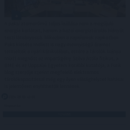
A paksi atomerőmű teljes leállása nem a megújuló
energia korlátait, hanem a hazai energiatárolás hiányát
teszi látványossá. Miközben a napelemek napközben
Paks kiesése mellett is nagy mennyiségű áramot
termeltek a nyári kánikulában, estére a tárolók hiánya
miatt megnőtt az importigény. Szilva Attila fizikus, a
BME és az Uppsalai Egyetem korábbi kutatója, a Furik
blog szerzője szerint megfelelő elektromos
tárolókapacitással még egy ilyen válsághelyzet hatásai
is jelentősen enyhíthetők lennének.
2026. 08. 06. 12:00
Megosztás:
TOVÁBB