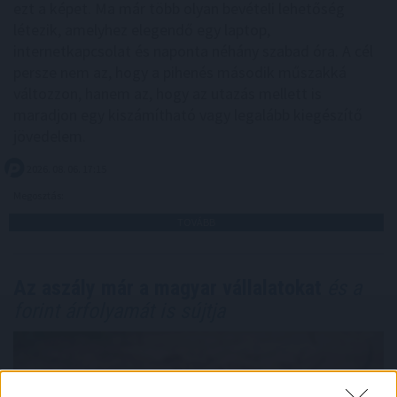
ezt a képet. Ma már több olyan bevételi lehetőség
létezik, amelyhez elegendő egy laptop,
internetkapcsolat és naponta néhány szabad óra. A cél
persze nem az, hogy a pihenés második műszakká
változzon, hanem az, hogy az utazás mellett is
maradjon egy kiszámítható vagy legalább kiegészítő
jövedelem.
2026. 08. 06. 17:15
Megosztás:
TOVÁBB
Az aszály már a magyar vállalatokat
és a
forint árfolyamát is sújtja