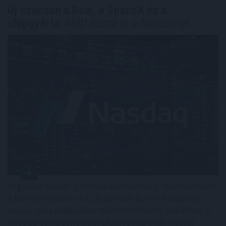
Új csúcson a Dow, a SpaceX és a
chipgyártó
AMD húzta le a Nasdaq-ot
Vegyesen alakult a szerdai kereskedés a tengerentúlon:
a Dow új csúcson zárt, az S&P500 0,2%-ot csúszott
vissza, noha napközben rekordszintre ért, miközben a
Nasdaq Composite négy pluszos nap után először