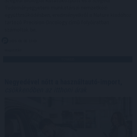
Szegedi Biológiai Kutatóközpont és a Szegedi
Tudományegyetem munkatársai nemzetközi
együttműködésben, eredményeikről a Nature kiadóhoz
tartozó Precision Oncology című folyóiratban
számoltak be.
2026. 08. 08. 13:00
Megosztás:
TOVÁBB
Negyedével nőtt a használtautó-import,
csökkenőben az itthoni árak