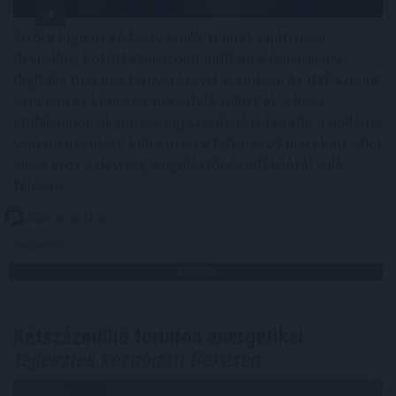
Elsőre logikus védekezésnek tűnhet saját, helyi
devizához kötött stabilcoint indítani a dolláralapú
digitális tokenek térnyerésével szemben. Az IMF szerint
azonban ez könnyen visszafelé sülhet el: a helyi
stabilcoinok akár még egyszerűbbé is tehetik a dollárba
való menekülést, különösen a feltörekvő piacokon, ahol
eleve erős a devizagyengüléstől és inflációtól való
félelem.
2026. 08. 08. 11:00
Megosztás:
TOVÁBB
Kétszázmillió forintos energetikai
fejlesztés kezdődött Békésen