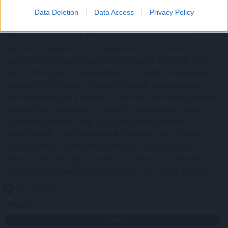
Data Deletion
Data Access
Privacy Policy
Míg év elején sokan attól tartottak, hogy idén is
jelentős drágulás lesz a lakáspiacon, mostanra
egyértelművé vált, hogy az árrobbanás kifulladt, és a
piac a fokozatos normalizálódás irányába mozdult el. A
vásárlók közül egyre többen kivárnak, alaposabban
összehasonlítják a kínálatot, és hosszabb ideig keresik
a megfelelő ingatlant – derül ki a legfrissebb Zenga
Ingatlan Radarból. Bár 2026 júliusában tovább
emelkedtek a lakóingatlanok hirdetési árai, az éves
árnövekedés üteme országosan és Budapesten is
lassult, sőt van egy megyénk, ahol most olcsóbbak a
meghirdetett lakóingatlanok, mint egy évvel ezelőtt.
2026. 08. 08. 06:00
Megosztás:
TOVÁBB