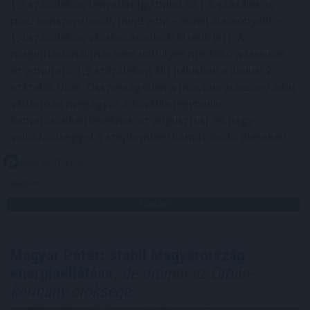
1,2 százalékos tényadat így mind az 1,6 százalékos
piaci konszenzusnál, mind a mi – ennél alacsonyabb –
1,4 százalékos várakozásunknál kisebb lett. A
maginflációnál már nem volt ilyen mértékű a lassulás,
ez a mutató 1,9 százalékon állt júliusban a júniusi 2
százalék után. Összességében a mostani alacsony adat
várhatóan megágyaz a további jegybanki
kamatcsökkentéseknek az augusztusi, és nagy
valószínűséggel a szeptemberi kamatdöntő üléseken.
2026. 08. 07. 22:00
Megosztás:
TOVÁBB
Magyar Péter: stabil Magyarország
energiaellátása,
de drámai az Orbán-
kormány öröksége