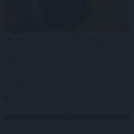
Csendben, de annál látványosabban rendeződnek át az
erőviszonyok a stabilcoinpiacon. A BNB Chain már több
stabilcoint tartó címmel rendelkezik, mint a hosszú
ideje domináns Tron, miközben az USDT-felhasználók
száma is gyors ütemben nő a hálózaton. A Tron ettől
még messze nem veszítette el vezető szerepét:
tranzakciós volumenben továbbra is óriási előnnyel
rendelkezik.
2026. 08. 08. 14:00
Megosztás:
TOVÁBB