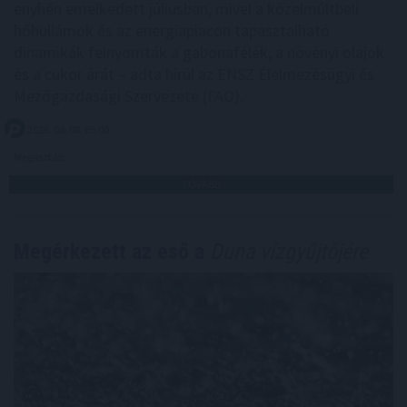
enyhén emelkedett júliusban, mivel a közelmúltbeli
hőhullámok és az energiapiacon tapasztalható
dinamikák felnyomták a gabonafélék, a növényi olajok
és a cukor árát – adta hírül az ENSZ Élelmezésügyi és
Mezőgazdasági Szervezete (FAO).
2026. 08. 08. 05:00
Megosztás:
TOVÁBB
Megérkezett az eső a
Duna vízgyűjtőjére