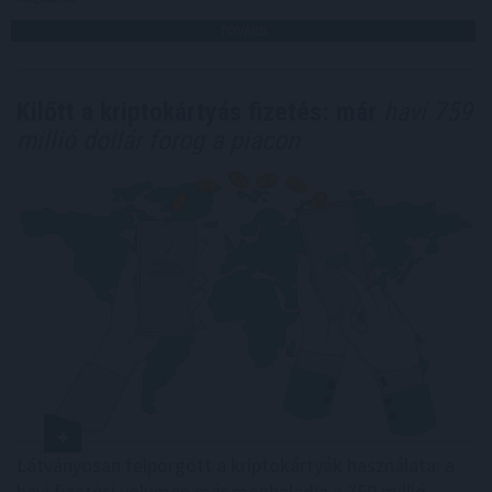
TOVÁBB
Kilőtt a kriptokártyás fizetés: már
havi 759
millió dollár forog a piacon
Látványosan felpörgött a kriptokártyák használata: a
havi fizetési volumen már meghaladja a 759 millió