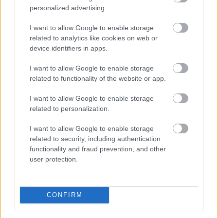
pénteken.
personalized advertising.
2026. 08. 08. 07:00
I want to allow Google to enable storage
Megosztás:
related to analytics like cookies on web or
device identifiers in apps.
TOVÁBB
I want to allow Google to enable storage
related to functionality of the website or app.
Ebben a megyében már olcsóbbak
a
lakások, mint tavaly ilyenkor
I want to allow Google to enable storage
related to personalization.
I want to allow Google to enable storage
related to security, including authentication
functionality and fraud prevention, and other
user protection.
CONFIRM