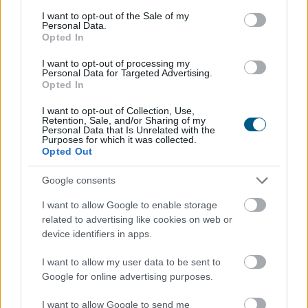
Minden korábbinál hamarabb kezdődik a
consent section.
I want to opt-out of the Sale of my
közvetlen
agrártámogatások előlegfizetése
Personal Data.
Opted In
I want to opt-out of processing my
Personal Data for Targeted Advertising.
Opted In
I want to opt-out of Collection, Use,
Retention, Sale, and/or Sharing of my
Personal Data that Is Unrelated with the
Purposes for which it was collected.
Opted Out
Google consents
I want to allow Google to enable storage
related to advertising like cookies on web or
device identifiers in apps.
Minden korábbinál hamarabb kezdődik a közvetlen
I want to allow my user data to be sent to
agrártámogatások előlegfizetése idén, az utalások már
Google for online advertising purposes.
augusztus közepén indulhatnak - jelentette be az agrár-
és élelmiszer-gazdasági miniszter videóüzenetben
I want to allow Google to send me