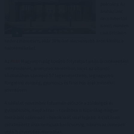
polcokra. Az
áruházlánc
decembertől
ismét minden
csütörtökön
kedvezményesen, akár 30%-kal alacsonyabb áron kínálja a
haltermékeket.
Az
ALDI
Magyarország tovább folytatja tartós árcsökkentési
intézkedését, amelynek keretében most az állandó
kínálatában szereplő 57 legkeresettebb, legnagyobb
forgalmú zöldség, gyümölcs és friss hús árát mérsékli
jelentősen.
A vállalat november folyamán először a zöldségek és
gyümölcsök, majd a friss – továbbra is kizárólag magyar
forrásból származó – húsok árát viszi lejjebb. A tartósan
csökkentett árak nemcsak karácsonyig, hanem az ünnepek
után is érvényben maradnak.