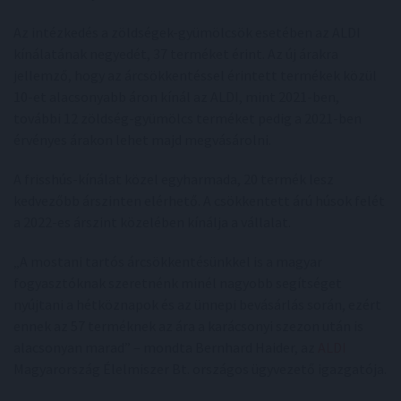
Az intézkedés a zöldségek-gyümölcsök esetében az ALDI
kínálatának negyedét, 37 terméket érint. Az új árakra
jellemző, hogy az árcsökkentéssel érintett termékek közül
10-et alacsonyabb áron kínál az ALDI, mint 2021-ben,
további 12 zöldség-gyümölcs terméket pedig a 2021-ben
érvényes árakon lehet majd megvásárolni.
A frisshús-kínálat közel egyharmada, 20 termék lesz
kedvezőbb árszinten elérhető. A csökkentett árú húsok felét
a 2022-es árszint közelében kínálja a vállalat.
„A mostani tartós árcsökkentésünkkel is a magyar
fogyasztóknak szeretnénk minél nagyobb segítséget
nyújtani a hétköznapok és az ünnepi bevásárlás során, ezért
ennek az 57 terméknek az ára a karácsonyi szezon után is
alacsonyan marad” – mondta Bernhard Haider, az
ALDI
Magyarország Élelmiszer Bt. országos ügyvezető igazgatója.