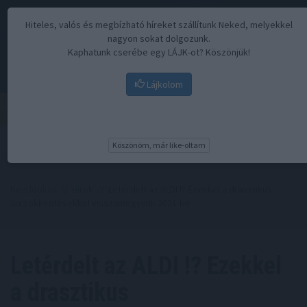
Hiteles, valós és megbízható híreket szállítunk Neked, melyekkel
nagyon sokat dolgozunk.
Kaphatunk cserébe egy LÁJK-ot? Köszönjük!
Lájkolom
Menü
Köszönöm, már like-oltam
Kezdőoldal
//
Hírek
// Letérdelt az ALDI !? Ezekkel a drasztikus
árcsökkentésekkel visszamegyünk 2021-be
Letérdelt az ALDI !? Ezekkel
a drasztikus