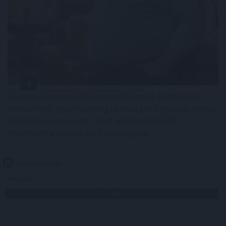
A sörhas elnevezés félrevezetőbb, mint gondolnánk.
Nem létezik olyan különleges biológiai kapcsoló, amely
felismeri a korsó sört, majd annak energiáját
egyenesen a köldök köré csomagolja.
2026. 08. 08. 01:00
Megosztás:
TOVÁBB