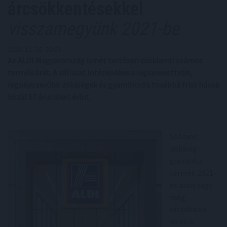
árcsökkentésekkel
visszamegyünk 2021-be
2024. 11. 26. 02:00
Az ALDI Magyarország ismét tartósan csökkenti számos
termék árát. A vállalat intézkedése a legkeresettebb,
legnépszerűbb zöldségek és gyümölcsök továbbá friss húsok
közül 57 árucikket érint.
Számos
zöldség -
gyümölcs
termék 2021-
es áron vagy
még
olcsóbban
kerül a