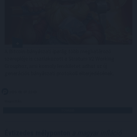
A Bitcoin-bányászati iparág több meghatározó
szereplője is csatlakozott a Stratum V2 Working
Grouphoz, ami komoly lendületet adhat az új
generációs bányászati protokoll elterjedésének.
2026. 08. 07. 23:00
Megosztás:
TOVÁBB
Évtizedes mélyponton
a magyar infláció