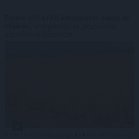
Enyhén nőtt a FAO élelmiszerár-indexe az
időjárási,
energiapiaci és geopolitikai
aggodalmak közepette
A FAO élelmiszer-alapanyagárainak referenciamutatója