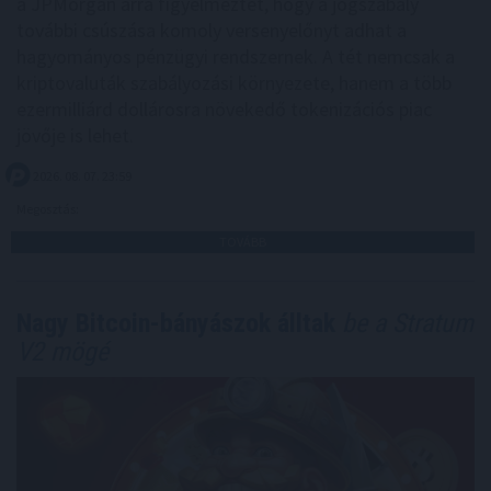
a JPMorgan arra figyelmeztet, hogy a jogszabály
további csúszása komoly versenyelőnyt adhat a
hagyományos pénzügyi rendszernek. A tét nemcsak a
kriptovaluták szabályozási környezete, hanem a több
ezermilliárd dollárosra növekedő tokenizációs piac
jövője is lehet.
2026. 08. 07. 23:59
Megosztás:
TOVÁBB
Nagy Bitcoin-bányászok álltak
be a Stratum
V2 mögé