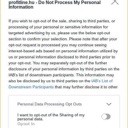
profitline.hu -
Do Not Process My Personal
Information
If you wish to opt-out of the sale, sharing to third parties, or
processing of your personal or sensitive information for
targeted advertising by us, please use the below opt-out
section to confirm your selection. Please note that after your
opt-out request is processed you may continue seeing
interest-based ads based on personal information utilized by
Folyik a vizsgálat és átvilágítás a közmédiánál - közölte
us or personal information disclosed to third parties prior to
a társadalmi kapcsolatokért és kultúráért felelős
your opt-out. You may separately opt-out of the further
miniszter a Facebook-oldalán pénteken közzétett
disclosure of your personal information by third parties on the
videójában.
IAB’s list of downstream participants. This information may
also be disclosed by us to third parties on the
IAB’s List of
Downstream Participants
that may further disclose it to other
third parties.
2026. 08. 08. 08:00
Megosztás:
Please note that this website/app uses one or more Google
Personal Data Processing Opt Outs
services and may gather and store information including but
TOVÁBB
not limited to your visit or usage behaviour. You may click to
I want to opt-out of the Sharing of my
personal data.
grant or deny consent to Google and its third-party tags to
Opted In
use your data for below specified purposes in below Google