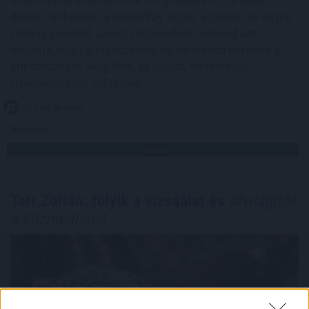
dollárt, miközben a RedotPay vezeti a piacot, és egyre
több új szereplő szerez részesedést. A trend azt
mutatja, hogy a stabilcoinok egyre inkább kilépnek a
kriptotőzsdék világából, és valódi, mindennapi
fizetőeszközzé válhatnak.
2026. 08. 08. 09:00
Megosztás:
TOVÁBB
Tarr Zoltán: folyik a vizsgálat és
átvilágítás
a közmédiánál