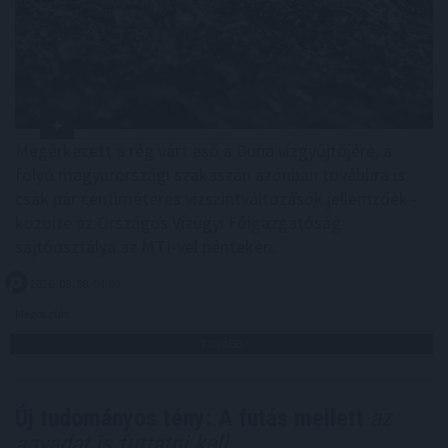
Megérkezett a rég várt eső a Duna vízgyűjtőjére, a
folyó magyarországi szakaszán azonban továbbra is
csak pár centiméteres vízszintváltozások jellemzőek -
közölte az Országos Vízügyi Főigazgatóság
sajtóosztálya az MTI-vel pénteken.
2026. 08. 08. 04:00
Megosztás:
TOVÁBB
Új tudományos tény: A futás mellett
az
agyadat is futtatni kell