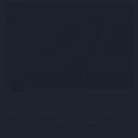
A KSH ma reggel a júliusi fogyasztói inflációs adatot
tette közzé, melyek szerint a fogyasztói árak havi
szinten 0,1 százalékkal csökkentek. Az éves szintű
infláció így tovább lassult: 1,2 százalékra a júniusi 1,7
százalékról. A további inflációcsökkenés borítékolható
volt, ennek mértéke azonban meghaladta a vártat. Az