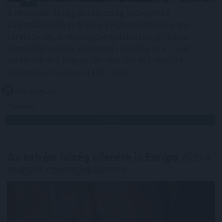
A rendkívüli hőség és szárazság közepette a
halgazdálkodók már nem a legnagyobb hozamra
törekszenek, a vészhelyzet kialakulását próbálják
megelőzni minden eszközzel - közölte az MTI-vel
csütörtökön a Magyar Akvakultúra és Halászati
Szakmaközi Szervezet (MA-HAL).
2026. 08. 06. 21:00
Megosztás:
TOVÁBB
Az extrém hőség ellenére is Európa
élén a
magyar csemegekukorica