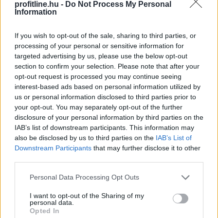
profitline.hu -
Do Not Process My Personal
Information
If you wish to opt-out of the sale, sharing to third parties, or
processing of your personal or sensitive information for
targeted advertising by us, please use the below opt-out
section to confirm your selection. Please note that after your
opt-out request is processed you may continue seeing
interest-based ads based on personal information utilized by
us or personal information disclosed to third parties prior to
your opt-out. You may separately opt-out of the further
disclosure of your personal information by third parties on the
IAB’s list of downstream participants. This information may
also be disclosed by us to third parties on the
IAB’s List of
Downstream Participants
that may further disclose it to other
third parties.
Please note that this website/app uses one or more Google
Personal Data Processing Opt Outs
services and may gather and store information including but
A WHO demencia-irányelveiben önálló kockázati
not limited to your visit or usage behaviour. You may click to
I want to opt-out of the Sharing of my
personal data.
tényezőként szerepel a kognitív inaktivitás. A
grant or deny consent to Google and its third-party tags to
Opted In
use your data for below specified purposes in below Google