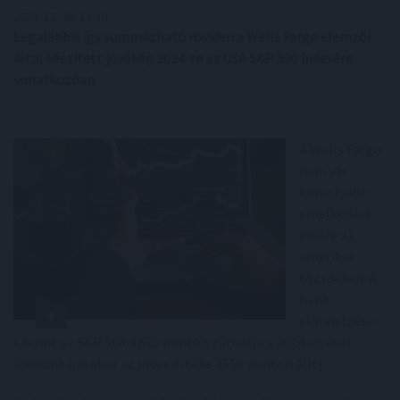
2023. 11. 28. 14:30
Legalábbis így summázható röviden a Wells Fargo elemzői
által készített jövőkép 2024-re az USA S&P 500 indexére
vonatkozóan.
A Wells Fargo
nem vár
komolyabb
emelkedést
jövőre az
amerikai
tőzsdéken. A
bank
előrejelzése
szerint az S&P 500 4.625 ponton zárhatja a 2024-es évet
(cikkünk írásakor az index értéke 4550 ponton állt).