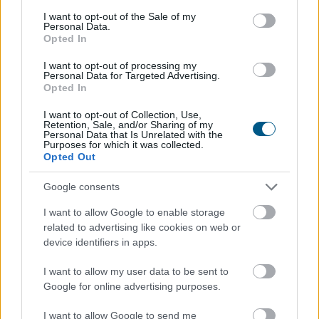
dokumentum rámutat: az egész életen át tartó
consent section.
kognitív aktivitás — a tanulás, a mentálisan igényes
I want to opt-out of the Sale of my
Personal Data.
feladatok és az új ingerek — szoros összefüggésben áll
Opted In
a szellemi hanyatlás alacsonyabb kockázatával .
I want to opt-out of processing my
Personal Data for Targeted Advertising.
2026. 08. 07. 02:00
Opted In
Megosztás:
I want to opt-out of Collection, Use,
TOVÁBB
Retention, Sale, and/or Sharing of my
Personal Data that Is Unrelated with the
Purposes for which it was collected.
Opted Out
Hőkupola bezárult: bajban
a klímát
Google consents
használók is
I want to allow Google to enable storage
related to advertising like cookies on web or
device identifiers in apps.
I want to allow my user data to be sent to
Google for online advertising purposes.
I want to allow Google to send me