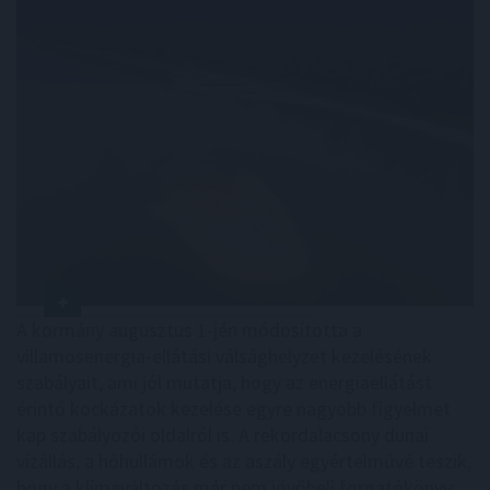
A kormány augusztus 1-jén módosította a
villamosenergia-ellátási válsághelyzet kezelésének
szabályait, ami jól mutatja, hogy az energiaellátást
érintő kockázatok kezelése egyre nagyobb figyelmet
kap szabályozói oldalról is. A rekordalacsony dunai
vízállás, a hőhullámok és az aszály egyértelművé teszik,
hogy a klímaváltozás már nem jövőbeli forgatókönyv: