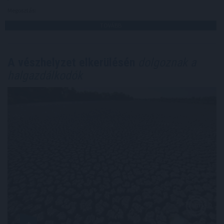
Megosztás:
TOVÁBB
A vészhelyzet elkerülésén
dolgoznak a
halgazdálkodók