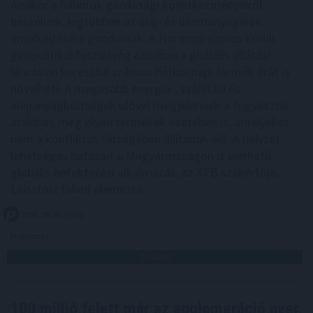
Amikor a háborúk gazdasági következményeiről
beszélünk, legtöbben az olaj- és üzemanyagárak
emelkedésére gondolnak. A Hormuzi-szoros körüli
geopolitikai feszültség azonban a globális ellátási
láncokon keresztül számos hétköznapi termék árát is
növelheti. A magasabb energia-, szállítási és
alapanyagköltségek idővel megjelennek a fogyasztói
árakban, még olyan termékek esetében is, amelyeket
nem a konfliktus térségében állítanak elő. A helyzet
lehetséges hatásait a Magyarországon is elérhető
globális befektetési alkalmazás, az XTB szakértője,
Leisztner Dávid elemezte.
2026. 08. 06. 19:00
Megosztás:
TOVÁBB
100 millió felett már az agglomeráció nyer,