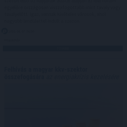
szezon első tíz napjának adatai alapján az idei roham
egyelőre országosan visszafogottabb mint tavaly vagy
tavalyelőtt. Igaz, vannak kivételes városok, ahol
nagyobb lendülettel indult a szezon.
2026. 08. 07. 08:00
Megosztás:
TOVÁBB
Felhívás a magyar kkv-szektor
összefogására
az energiakrízis kezelésére