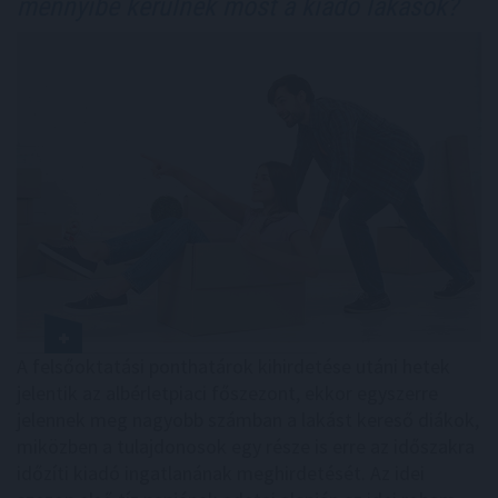
mennyibe kerülnek most a kiadó lakások?
A felsőoktatási ponthatárok kihirdetése utáni hetek
jelentik az albérletpiaci főszezont, ekkor egyszerre
jelennek meg nagyobb számban a lakást kereső diákok,
miközben a tulajdonosok egy része is erre az időszakra
időzíti kiadó ingatlanának meghirdetését. Az idei