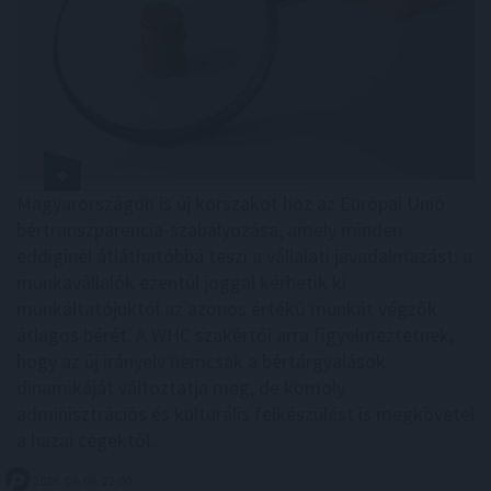
Magyarországon is új korszakot hoz az Európai Unió
bértranszparencia-szabályozása, amely minden
eddiginél átláthatóbbá teszi a vállalati javadalmazást: a
munkavállalók ezentúl joggal kérhetik ki
munkáltatójuktól az azonos értékű munkát végzők
átlagos bérét. A WHC szakértői arra figyelmeztetnek,
hogy az új irányelv nemcsak a bértárgyalások
dinamikáját változtatja meg, de komoly
adminisztrációs és kulturális felkészülést is megkövetel
a hazai cégektől.
2026. 08. 06. 22:00