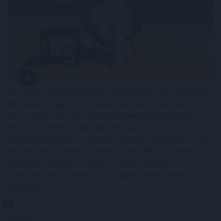
A nyaralás hagyományosan a munkától való elszakadás
időszaka, a digitális gazdaság azonban alaposan átírta
ezt a képet. Ma már több olyan bevételi lehetőség
létezik, amelyhez elegendő egy laptop,
internetkapcsolat és naponta néhány szabad óra. A cél
persze nem az, hogy a pihenés második műszakká
változzon, hanem az, hogy az utazás mellett is
maradjon egy kiszámítható vagy legalább kiegészítő
jövedelem.
2026. 08. 06. 17:15
Megosztás: