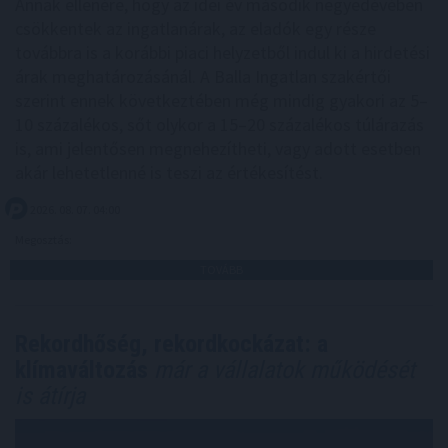
Annak ellenére, hogy az idei év második negyedévében
csökkentek az ingatlanárak, az eladók egy része
továbbra is a korábbi piaci helyzetből indul ki a hirdetési
árak meghatározásánál. A Balla Ingatlan szakértői
szerint ennek következtében még mindig gyakori az 5–
10 százalékos, sőt olykor a 15–20 százalékos túlárazás
is, ami jelentősen megnehezítheti, vagy adott esetben
akár lehetetlenné is teszi az értékesítést.
2026. 08. 07. 04:00
Megosztás:
TOVÁBB
Rekordhőség, rekordkockázat: a
klímaváltozás
már a vállalatok működését
is átírja