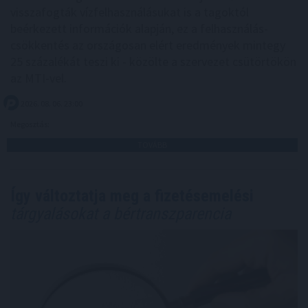
visszafogták vízfelhasználásukat is a tagoktól
beérkezett információk alapján, ez a felhasználás-
csökkentés az országosan elért eredmények mintegy
25 százalékát teszi ki - közölte a szervezet csütörtökön
az MTI-vel.
2026. 08. 06. 23:00
Megosztás:
TOVÁBB
Így változtatja meg a fizetésemelési
tárgyalásokat a bértranszparencia