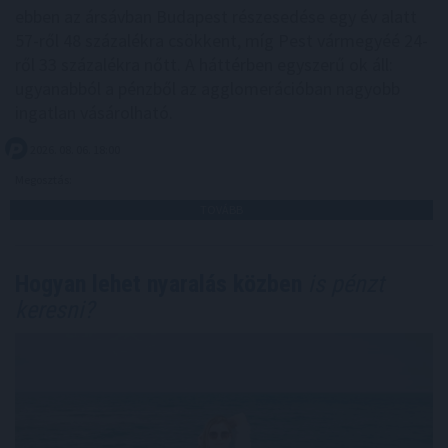
ebben az ársávban Budapest részesedése egy év alatt
57-ről 48 százalékra csökkent, míg Pest vármegyéé 24-
ről 33 százalékra nőtt. A háttérben egyszerű ok áll:
ugyanabból a pénzből az agglomerációban nagyobb
ingatlan vásárolható.
2026. 08. 06. 18:00
Megosztás:
TOVÁBB
Hogyan lehet nyaralás közben
is pénzt
keresni?