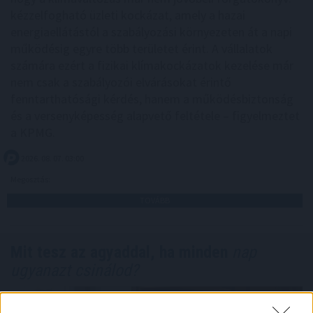
kézzelfogható üzleti kockázat, amely a hazai
energiaellátástól a szabályozási környezeten át a napi
működésig egyre több területet érint. A vállalatok
számára ezért a fizikai klímakockázatok kezelése már
nem csak a szabályozói elvárásokat érintő
fenntarthatósági kérdés, hanem a működésbiztonság
és a versenyképesség alapvető feltétele – figyelmeztet
a KPMG.
2026. 08. 07. 03:00
Megosztás:
TOVÁBB
Mit tesz az agyaddal, ha minden
nap
ugyanazt csinálod?