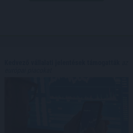
Kedvező vállalati jelentések támogatták
az
európai piacokat