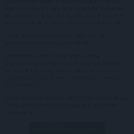
A cég részvénystratégiáért felelős vezetője arra számít,
hogy ha nem fékeződik jelentősen a gazdaság növekedése,
akkor a Fed nem fog kamatot vágni. Ha nagyobb mértékben
visszaesik a növekedés, akkor a Fed végül csökkenteni fog.
A bank elemzői egyik opciót sem tartja túlzottan
kedvezőnek a részvények szempontjából.
Ezzel szemben Scott Chronert, a Citi amerikai
részvénystratégája szerint a részvénypiaci rally 2024-ben
kiszélesedhet. Idén a legnagyobb vállalatok teljesítettek a
legjobban, de jövőre a piac más területei is átterjedhet a
pozitív hangulat.
A bank várakozásai szerint az S&P 500 2024 közepére eléri az
5.000 pontot. Ez közel 10%-kal magasabb, mint a hétfői
4.550 zárószint.
Érdekel, tájékoztatást kérek!