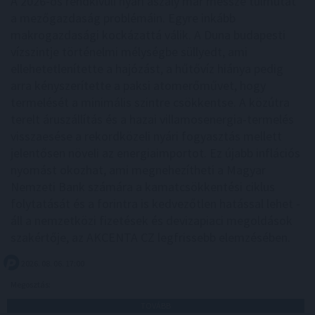
A 2026-os rendkívüli nyári aszály már messze túlmutat
a mezőgazdaság problémáin. Egyre inkább
makrogazdasági kockázattá válik. A Duna budapesti
vízszintje történelmi mélységbe süllyedt, ami
ellehetetlenítette a hajózást, a hűtővíz hiánya pedig
arra kényszerítette a paksi atomerőművet, hogy
termelését a minimális szintre csökkentse. A közútra
terelt áruszállítás és a hazai villamosenergia-termelés
visszaesése a rekordközeli nyári fogyasztás mellett
jelentősen növeli az energiaimportot. Ez újabb inflációs
nyomást okozhat, ami megnehezítheti a Magyar
Nemzeti Bank számára a kamatcsökkentési ciklus
folytatását és a forintra is kedvezőtlen hatással lehet -
áll a nemzetközi fizetések és devizapiaci megoldások
szakértője, az AKCENTA CZ legfrissebb elemzésében.
2026. 08. 06. 17:00
Megosztás:
TOVÁBB