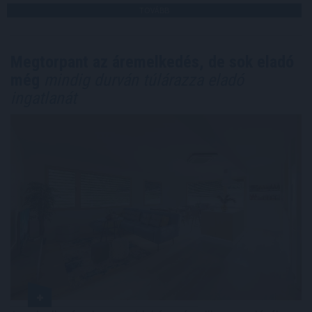
TOVÁBB
Megtorpant az áremelkedés, de sok eladó
még
mindig durván túlárazza eladó
ingatlanát