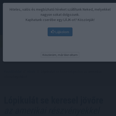
Hiteles, valós és megbízható híreket szállítunk Neked, melyekkel
nagyon sokat dolgozunk.
Kaphatunk cserébe egy LÁJK-ot? Köszönjük!
Lájkolom
Menü
Köszönöm, már like-oltam
Kezdőoldal
//
Hírek
// Lópikulát se keresel jövőre az amerikai
részvényekkel
Lópikulát se keresel jövőre
az amerikai részvényekkel