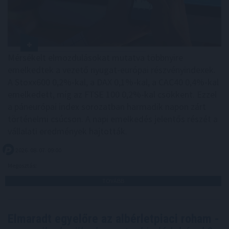
Mérsékelt elmozdulásokat mutatva többnyire
emelkedtek a vezető nyugat-európai részvényindexek.
A Stoxx600 0,2%-kal, a DAX 0,1%-kal, a CAC40 0,4%-kal
emelkedett, míg az FTSE 100 0,2%-kal csökkent. Ezzel
a páneurópai index sorozatban harmadik napon zárt
történelmi csúcson. A napi emelkedés jelentős részét a
vállalati eredmények hajtották.
2026. 08. 07. 09:00
Megosztás:
TOVÁBB
Elmaradt egyelőre az albérletpiaci roham -