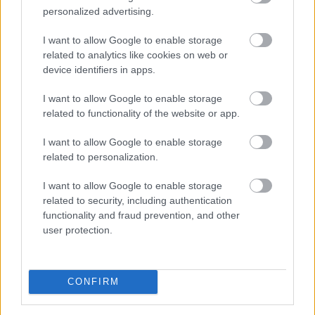
personalized advertising.
I want to allow Google to enable storage
related to analytics like cookies on web or
device identifiers in apps.
I want to allow Google to enable storage
related to functionality of the website or app.
I want to allow Google to enable storage
related to personalization.
I want to allow Google to enable storage
A 2026-os nyár második hőkupolája ismét jelentősen
related to security, including authentication
növelte a klímák használatát. A hűtés helyszínenként
functionality and fraud prevention, and other
átlagosan napi 4,29 kWh energiát igényelt a Daikin
user protection.
klímákat és hőszivattyúkat vezérlő Onecta alkalmazás
anonim, országos használati adatai szerint.
CONFIRM
2026. 08. 07. 01:00
Megosztás: