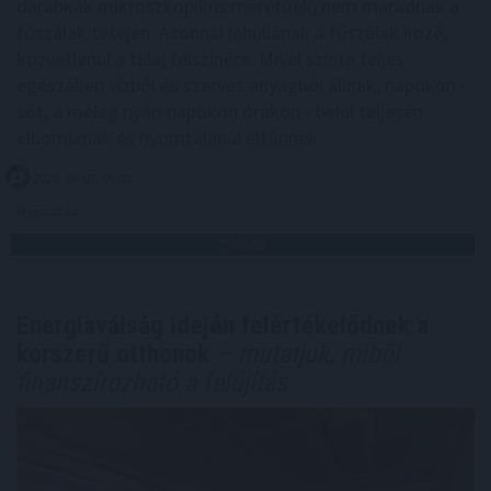
darabkák mikroszkopikus méretűek, nem maradnak a
fűszálak tetején. Azonnal lehullanak a fűszálak közé,
közvetlenül a talaj felszínére. Mivel szinte teljes
egészében vízből és szerves anyagból állnak, napokon -
sőt, a meleg nyári napokon órákon - belül teljesen
elbomlanak és nyomtalanul eltűnnek.
2026. 08. 07. 06:00
Megosztás:
TOVÁBB
Energiaválság idején felértékelődnek a
korszerű otthonok
– mutatjuk, miből
finanszírozható a felújítás