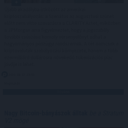
Újabb akadályba ütközött az amerikai
kriptoszabályozás: a Szenátus az augusztusi szünet
előtt nem vitte szavazásra a CLARITY Actet, miközben
a JPMorgan arra figyelmeztet, hogy a jogszabály
további csúszása komoly versenyelőnyt adhat a
hagyományos pénzügyi rendszernek. A tét nemcsak a
kriptovaluták szabályozási környezete, hanem a több
ezermilliárd dollárosra növekedő tokenizációs piac
jövője is lehet.
2026. 08. 07. 23:59
Megosztás:
TOVÁBB
Nagy Bitcoin-bányászok álltak
be a Stratum
V2 mögé