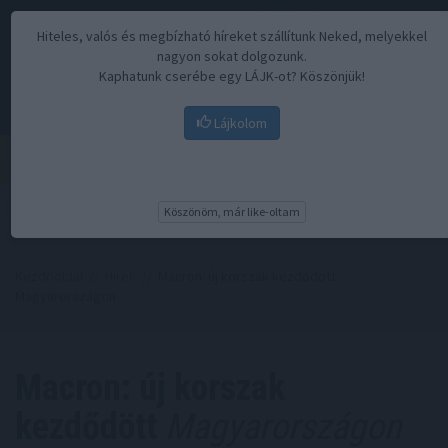
Hiteles, valós és megbízható híreket szállítunk Neked, melyekkel
nagyon sokat dolgozunk.
Kaphatunk cserébe egy LÁJK-ot? Köszönjük!
Lájkolom
Menü
Köszönöm, már like-oltam
Kezdőoldal
//
Hírek
// Macron: új korszak kezdődött
Magyarországon
Macron: új korszak
kezdődött
Magyarországon