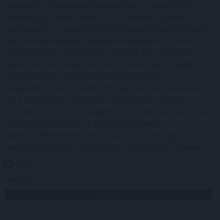
szinten 0,1 százalékkal csökkentek. Az éves szintű
infláció így tovább lassult: 1,2 százalékra a júniusi 1,7
százalékról. A további inflációcsökkenés borítékolható
volt, ennek mértéke azonban meghaladta a vártat. Az
1,2 százalékos tényadat így mind az 1,6 százalékos
piaci konszenzusnál, mind a mi – ennél alacsonyabb –
1,4 százalékos várakozásunknál kisebb lett. A
maginflációnál már nem volt ilyen mértékű a lassulás,
ez a mutató 1,9 százalékon állt júliusban a júniusi 2
százalék után. Összességében a mostani alacsony adat
várhatóan megágyaz a további jegybanki
kamatcsökkentéseknek az augusztusi, és nagy
valószínűséggel a szeptemberi kamatdöntő üléseken.
2026. 08. 07. 22:00
Megosztás:
TOVÁBB