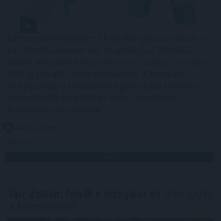
Látványosan felpörgött a kriptokártyák használata: a
havi fizetési volumen már meghaladja a 759 millió
dollárt, miközben a RedotPay vezeti a piacot, és egyre
több új szereplő szerez részesedést. A trend azt
mutatja, hogy a stabilcoinok egyre inkább kilépnek a
kriptotőzsdék világából, és valódi, mindennapi
fizetőeszközzé válhatnak.
2026. 08. 08. 09:00
Megosztás:
TOVÁBB
Tarr Zoltán: folyik a vizsgálat és
átvilágítás
a közmédiánál