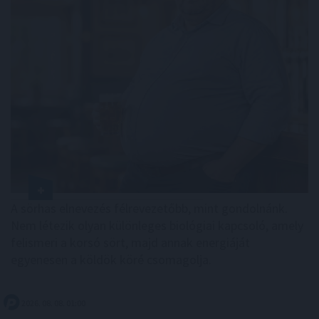
A sörhas elnevezés félrevezetőbb, mint gondolnánk.
Nem létezik olyan különleges biológiai kapcsoló, amely
felismeri a korsó sört, majd annak energiáját
egyenesen a köldök köré csomagolja.
2026. 08. 08. 01:00