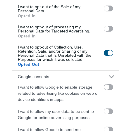
consent section.
I want to opt-out of the Sale of my
2026. 08. 08. 06:00
Personal Data.
Opted In
Megosztás:
TOVÁBB
I want to opt-out of processing my
Personal Data for Targeted Advertising.
Opted In
Enyhén nőtt a FAO élelmiszerár-indexe az
I want to opt-out of Collection, Use,
Retention, Sale, and/or Sharing of my
időjárási,
energiapiaci és geopolitikai
Personal Data that Is Unrelated with the
Purposes for which it was collected.
aggodalmak közepette
Opted Out
Google consents
I want to allow Google to enable storage
related to advertising like cookies on web or
device identifiers in apps.
I want to allow my user data to be sent to
Google for online advertising purposes.
I want to allow Google to send me