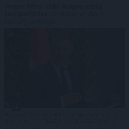
Magyar Péter: stabil Magyarország
energiaellátása,
de drámai az Orbán-
kormány öröksége
Magyarország energiaellátása stabil, az ivóvízellátás
biztosított, ezért feloldják a rendkívüli intézkedések
egy részét, ugyanakkor folyamatosan figyelemmel