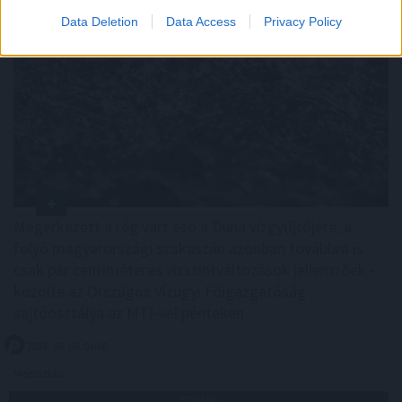
Data Deletion
Data Access
Privacy Policy
Megérkezett a rég várt eső a Duna vízgyűjtőjére, a
folyó magyarországi szakaszán azonban továbbra is
csak pár centiméteres vízszintváltozások jellemzőek -
közölte az Országos Vízügyi Főigazgatóság
sajtóosztálya az MTI-vel pénteken.
2026. 08. 08. 04:00
Megosztás:
TOVÁBB