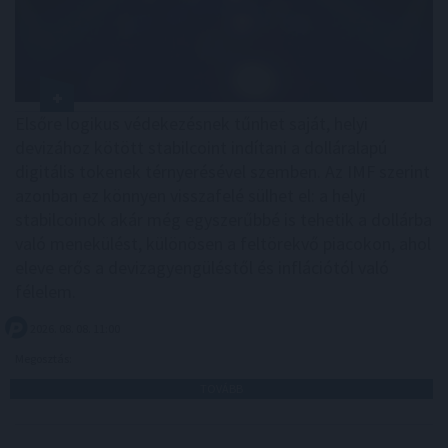
Elsőre logikus védekezésnek tűnhet saját, helyi
devizához kötött stabilcoint indítani a dolláralapú
digitális tokenek térnyerésével szemben. Az IMF szerint
azonban ez könnyen visszafelé sülhet el: a helyi
stabilcoinok akár még egyszerűbbé is tehetik a dollárba
való menekülést, különösen a feltörekvő piacokon, ahol
eleve erős a devizagyengüléstől és inflációtól való
félelem.
2026. 08. 08. 11:00
Megosztás:
TOVÁBB