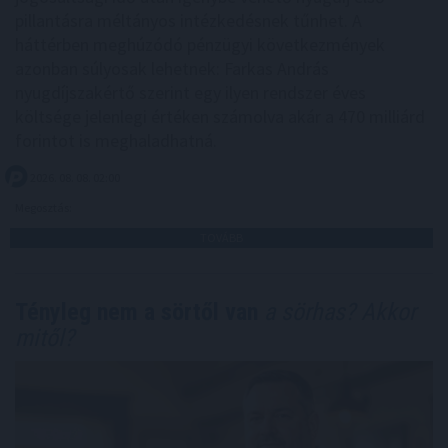
pillantásra méltányos intézkedésnek tűnhet. A
háttérben meghúzódó pénzügyi következmények
azonban súlyosak lehetnek: Farkas András
nyugdíjszakértő szerint egy ilyen rendszer éves
költsége jelenlegi értéken számolva akár a 470 milliárd
forintot is meghaladhatná.
2026. 08. 08. 02:00
Megosztás:
TOVÁBB
Tényleg nem a sörtől van
a sörhas? Akkor
mitől?