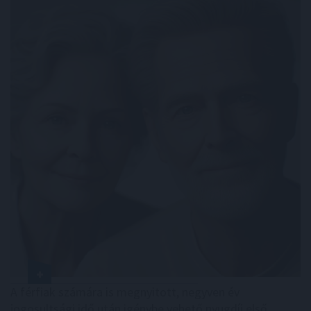
A férfiak számára is megnyitott, negyven év
jogosultsági idő után igénybe vehető nyugdíj első