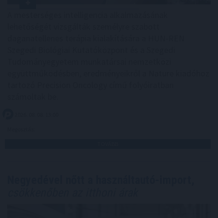
A mesterséges intelligencia alkalmazásának
lehetőségét vizsgálták személyre szabott
daganatellenes terápia kialakítására a HUN-REN
Szegedi Biológiai Kutatóközpont és a Szegedi
Tudományegyetem munkatársai nemzetközi
együttműködésben, eredményeikről a Nature kiadóhoz
tartozó Precision Oncology című folyóiratban
számoltak be.
2026. 08. 08. 13:00
Megosztás:
TOVÁBB
Negyedével nőtt a használtautó-import,
csökkenőben az itthoni árak