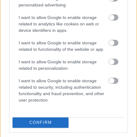
personalized advertising.
I want to allow Google to enable storage
related to analytics like cookies on web or
A FAO élelmiszer-alapanyagárainak referenciamutatója
device identifiers in apps.
enyhén emelkedett júliusban, mivel a közelmúltbeli
hőhullámok és az energiapiacon tapasztalható
I want to allow Google to enable storage
dinamikák felnyomták a gabonafélék, a növényi olajok
related to functionality of the website or app.
és a cukor árát – adta hírül az ENSZ Élelmezésügyi és
I want to allow Google to enable storage
Mezőgazdasági Szervezete (FAO).
related to personalization.
2026. 08. 08. 05:00
I want to allow Google to enable storage
Megosztás:
related to security, including authentication
TOVÁBB
functionality and fraud prevention, and other
user protection.
Megérkezett az eső a
Duna vízgyűjtőjére
CONFIRM