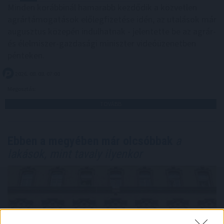
Minden korábbinál hamarabb kezdődik a közvetlen
agrártámogatások előlegfizetése idén, az utalások már
augusztus közepén indulhatnak - jelentette be az agrár-
és élelmiszer-gazdasági miniszter videóüzenetben
pénteken.
2026. 08. 08. 07:00
Megosztás:
TOVÁBB
Ebben a megyében már olcsóbbak
a
lakások, mint tavaly ilyenkor