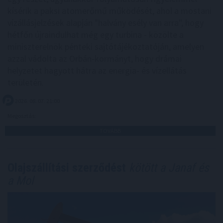
kísérik a paksi atomerőmű működését, ahol a mostani
vízállásjelzések alapján "halvány esély van arra", hogy
hétfőn újraindulhat még egy turbina - közölte a
miniszterelnök pénteki sajtótájékoztatóján, amelyen
azzal vádolta az Orbán-kormányt, hogy drámai
helyzetet hagyott hátra az energia- és vízellátás
területén.
2026. 08. 07. 21:00
Megosztás:
TOVÁBB
Olajszállítási szerződést
kötött a Janaf és
a Mol