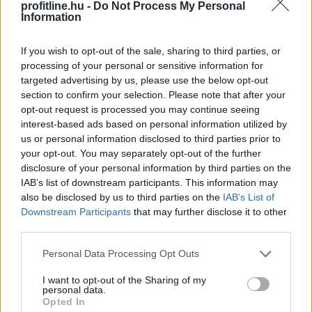
profitline.hu -
Do Not Process My Personal
Information
If you wish to opt-out of the sale, sharing to third parties, or
processing of your personal or sensitive information for
targeted advertising by us, please use the below opt-out
section to confirm your selection. Please note that after your
opt-out request is processed you may continue seeing
Míg év elején sokan attól tartottak, hogy idén is
interest-based ads based on personal information utilized by
jelentős drágulás lesz a lakáspiacon, mostanra
us or personal information disclosed to third parties prior to
egyértelművé vált, hogy az árrobbanás kifulladt, és a
your opt-out. You may separately opt-out of the further
disclosure of your personal information by third parties on the
piac a fokozatos normalizálódás irányába mozdult el. A
IAB’s list of downstream participants. This information may
vásárlók közül egyre többen kivárnak, alaposabban
also be disclosed by us to third parties on the
IAB’s List of
összehasonlítják a kínálatot, és hosszabb ideig keresik
Downstream Participants
that may further disclose it to other
a megfelelő ingatlant – derül ki a legfrissebb Zenga
third parties.
Ingatlan Radarból. Bár 2026 júliusában tovább
Please note that this website/app uses one or more Google
emelkedtek a lakóingatlanok hirdetési árai, az éves
Personal Data Processing Opt Outs
services and may gather and store information including but
árnövekedés üteme országosan és Budapesten is
not limited to your visit or usage behaviour. You may click to
I want to opt-out of the Sharing of my
lassult, sőt van egy megyénk, ahol most olcsóbbak a
personal data.
grant or deny consent to Google and its third-party tags to
Opted In
meghirdetett lakóingatlanok, mint egy évvel ezelőtt.
use your data for below specified purposes in below Google