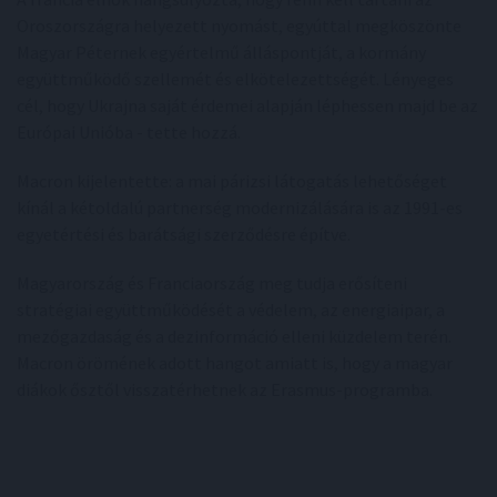
Oroszországra helyezett nyomást, egyúttal megköszönte
Magyar Péternek egyértelmű álláspontját, a kormány
együttműködő szellemét és elkötelezettségét. Lényeges
cél, hogy Ukrajna saját érdemei alapján léphessen majd be az
Európai Unióba - tette hozzá.
Macron kijelentette: a mai párizsi látogatás lehetőséget
kínál a kétoldalú partnerség modernizálására is az 1991-es
egyetértési és barátsági szerződésre építve.
Magyarország és Franciaország meg tudja erősíteni
stratégiai együttműködését a védelem, az energiaipar, a
mezőgazdaság és a dezinformáció elleni küzdelem terén.
Macron örömének adott hangot amiatt is, hogy a magyar
diákok ősztől visszatérhetnek az Erasmus-programba.