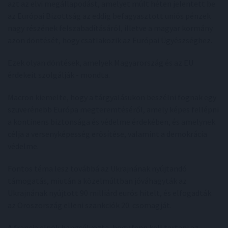
azt az elvi megállapodást, amelyet múlt héten jelentett be
az Európai Bizottság az eddig befagyasztott uniós pénzek
nagy részének felszabadításáról, illetve a magyar kormány
azon döntését, hogy csatlakozik az Európai Ügyészséghez.
Ezek olyan döntések, amelyek Magyarország és az EU
érdekeit szolgálják - mondta.
Macron kiemelte, hogy a tárgyalásukon beszélni fognak egy
szuverénebb Európa megteremtéséről, amely képes fellépni
a kontinens biztonsága és védelme érdekében, és amelynek
célja a versenyképesség erősítése, valamint a demokrácia
védelme.
Fontos téma lesz továbbá az Ukrajnának nyújtandó
támogatás, miután a közelmúltban jóváhagyták az
Ukrajnának nyújtott 90 milliárd eurós hitelt, és elfogadták
az Oroszország elleni szankciók 20. csomagját.
A francia elnök hangsúlyozta, hogy fenn kell tartani az