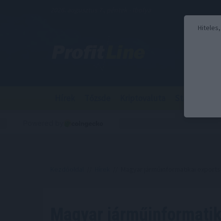
2026. augusztus 7., péntek - Ibolya
Hiteles
Hírek
Tőzsde
Kriptovaluta
Stabilcoin
Kezdőoldal
//
Hírek
// Magyar járműinformatikai exports
Magyar járműinformatik