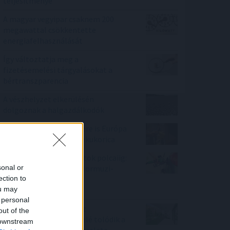
teljesítménye
A magyar vegyipar csaknem 200
megawattal csökkentette
energiafelhasználását
Így változtatja meg a
fizetésemelési tárgyalásokat a
bértranszparencia
A vészhelyzet elkerülésén
dolgoznak a halgazdálkodók
Az extrém hőség ellenére is Európa
élén a magyar csemegekukorica
A benzinkutaktól a boltok polcaiig:
sonal or
így drágíthatja meg a Hormuzi-
ection to
szoros konfliktusa a
ou may
mindennapokat
 personal
100 millió felett már az
out of the
agglomeráció nyer, kifelé tolódik a
 downstream