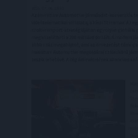
2026. 07. 06. 16:30
Az Inventure Automotive járműadat-konverziós tec
videótelematikai vállalata, a kínai Streamax. Az 
szoftverexport-stratégiájában egy olyan globális
megközelítheti a 200 milliárd dollárt. A modern 
több száz megabájtot, ami az önvezetést támogató
Inventure Automotive megoldásai széleskörű járm
teszik lehetővé. A cég árbevételének kilencven szá
Mag
ter
Str
fok
kon
esz
üzl
mag