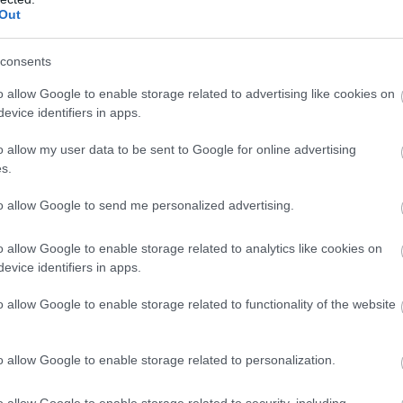
öbb szolgáltatás - a flottamenedzsmenttől a biztonsági
Out
t jelentik.
ő nemzetközi piac is támogatja. A Fortune Business
consents
atikai piac értéke a 2025-ös 93,64 milliárd dollárról 2034-
o allow Google to enable storage related to advertising like cookies on
kos éves átlagos növekedési ütemnek felel meg.
evice identifiers in apps.
t, a videótelematika, a mesterséges intelligenciára
o allow my user data to be sent to Google for online advertising
tartási megoldások terjedése hajtja. Ezeknek a
s.
egbízható járműadatok jelentik, amelyek eléréséhez és
to allow Google to send me personalized advertising.
echnológiákra, mint amilyeneket az Inventure fejleszt.
zetközi telematikai szereplő számára is licencelt
o allow Google to enable storage related to analytics like cookies on
evice identifiers in apps.
hatók holland, litván és amerikai cégek is.„A
rés a következő évek egyik kulcsfontosságú
o allow Google to enable storage related to functionality of the website
k, hogy az Inventure ebben a niche szegmensben
országról fejlesztett technológiákkal szolgálja ki a
 Nagy Zsolt.
o allow Google to enable storage related to personalization.
o allow Google to enable storage related to security, including