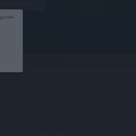
Belépés
lgozunk.
BOR
BIRS
Kalkulátorok
Legnépszerűbb híreink