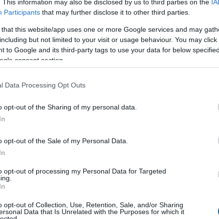
. This information may also be disclosed by us to third parties on the
IA
elent, miközben a szoftveres és adatfeldolgozási
Participants
that may further disclose it to other third parties.
pviselnek. Az Inventure mérnöki és járműinformatikai
 that this website/app uses one or more Google services and may gath
téklánc magasabb szintjére lépjen, és a fizikai eszközök
including but not limited to your visit or usage behaviour. You may click 
nológiákból teremtsen üzleti értéket.
 to Google and its third-party tags to use your data for below specifi
ogle consent section.
 magas szintű jármű-lefedettségét, amely ma már Európa,
igényeit is képes kiszolgálni. A Streamax együttműködés
l Data Processing Opt Outs
 referencia is a további építkezéshez a videotelematikai
ekkel történő integrációk során hardveres
o opt-out of the Sharing of my personal data.
licencelhető szoftvertechnológiákból teremtsünk
In
et Nagy Zsolt, az Inventure Automotive vezérigazgatója.
o opt-out of the Sale of my Personal Data.
 évtizedben elérheti a 200 milliárd
In
to opt-out of processing my Personal Data for Targeted
ing.
datok a mobilitási ökoszisztéma egyik legfontosabb
In
nem csupán közlekedési eszközök, hanem folyamatosan
o opt-out of Collection, Use, Retention, Sale, and/or Sharing
erű jármű működése során óránként akár több száz
ersonal Data that Is Unrelated with the Purposes for which it
lected.