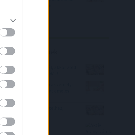
közölt a tőzsdei vállalat
4IG elemzés
Richter elemzés
Befektetési tippek
Ha lakáshitelt szeretnél, akkor zöld
hitel 2022-ben a megoldás!
Ilyet ki látott? Olcsóbb a személyi
hitel, mint az alapkamat emelés
előtt
Így juthatsz gyorsan hitelhez,
alacsony kamattal!
Aktív Aranyszámla