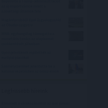
Beperelte a Trump-adminisztrációt
az új importvámok miatt a
szövetségi államok fele
Magánforrásból épül új gyalogoshíd
az Óbudai-szigetre
MNB: egyhangúlag támogatta a
monetáris tanács az alapkamat
csökkentését júliusban
Gyorsjelentések repítették az
európai piacokat
Személycseréket jelentette be a
katonai vezetésben az orosz elnök
Legfrissebb híreink
Elmaradt a várakozásoktól az ipar júniusi