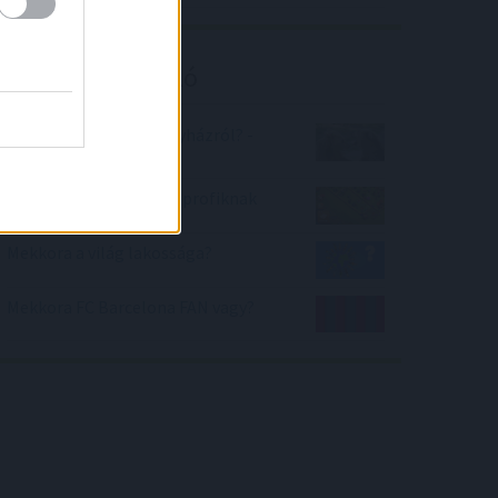
Kalkulátor ajánló
Mennyit tudsz Veresegyházról? -
kalkulátor
Clash of Clans TESZT - profiknak
Mekkora a világ lakossága?
Mekkora FC Barcelona FAN vagy?