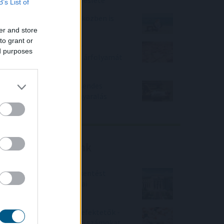
drágább ingatlanok kereslete
B’s List of
Hogyan lehet nyaralás közben is
pénzt keresni?
er and store
to grant or
Az aszály már a magyar
ed purposes
vállalatokat és a forint árfolyamát
is sújtja
Hogyan válasszunk a csendes
elvonulás és a pörgős nyaralás
között
Friss elemzéseink
Fokozatos kamatcsökkentést
támogatnak az amerikai
jegybankárok
Örülhetnek a Richter befektetők -
piaci konszenzus feletti számokat