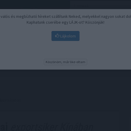
, valós és megbízható híreket szállítunk Neked, melyekkel nagyon sokat do
Kaphatunk cserébe egy LÁJK-ot? Köszönjük!
Lájkolom
Nyugdíj
Biztosítási befektetések
BU
Köszönöm, már like-oltam
iker Kínában
ai
exportsiker Kínában