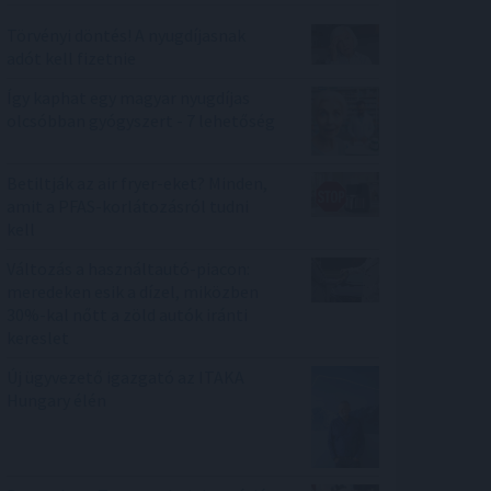
Törvényi döntés! A nyugdíjasnak
adót kell fizetnie
Így kaphat egy magyar nyugdíjas
olcsóbban gyógyszert - 7 lehetőség
Betiltják az air fryer-eket? Minden,
amit a PFAS-korlátozásról tudni
kell
Változás a használtautó-piacon:
meredeken esik a dízel, miközben
30%-kal nőtt a zöld autók iránti
kereslet
Új ügyvezető igazgató az ITAKA
Hungary élén