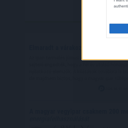
authenti
Elmaradt a várakozásoktól az
ipar j
Az ipari termelés júniusi mutatói elmaradtak 
sejteni engedték, hogy a fél év utolsó hónapj
nyilatkozó elemzők. A kilátások továbbra is bi
de majdnem biztos, hogy a magyar ipar túllép
2026. 08. 07. 00
A magyar vegyipar csaknem 200 m
energiafelhasználását