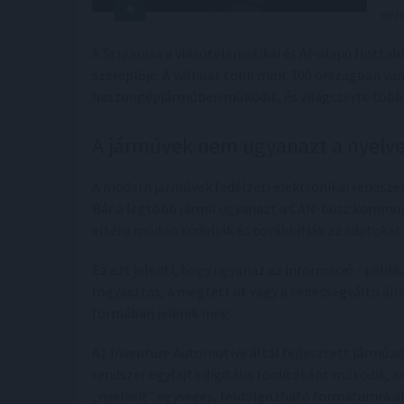
ver
A Streamax a videótelematikai és AI-alapú flotta
szereplője. A vállalat több mint 100 országban van
haszongépjárműben működik, és világszerte több 
A járművek nem ugyanazt a nyelve
A modern járművek fedélzeti elektronikai rendsz
Bár a legtöbb jármű ugyanazt a CAN-busz kommunik
eltérő módon kódolják és továbbítják az adatokat.
Ez azt jelenti, hogy ugyanaz az információ - példá
fogyasztás, a megtett út vagy a sebességváltó áll
formában jelenik meg.
Az Inventure Automotive által fejlesztett járműa
rendszer egyfajta digitális fordítóként működik,
„nyelveit” egységes, feldolgozható formátumra al