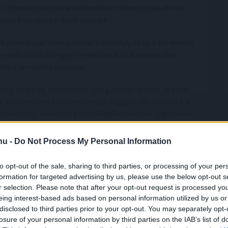
rűbben és járművek szélesebb körében tudják elérni
yekre szolgáltatásaik épülnek.
00 járműtípus támogatását biztosítja, és ez a kör évente
n erős lefedettséggel rendelkezik a latin-amerikai
gnek a nemzetközi piacon.
s üzleti és közlekedési szolgáltatás alapját képezik:
e, csökkenthető az üzemanyag-fogyasztás, javítható a
bantartás, valamint pontosabb biztosítási, logisztikai
.hu -
Do Not Process My Personal Information
szoftverexportőr
to opt-out of the sale, sharing to third parties, or processing of your per
omotive stratégiájába. A vállalat az elmúlt években
formation for targeted advertising by us, please use the below opt-out s
r selection. Please note that after your opt-out request is processed y
 vált ismertté a nemzetközi telematikai piacon,
eing interest-based ads based on personal information utilized by us or
 fejlesztésű szellemi tulajdon és licencelhető
disclosed to third parties prior to your opt-out. You may separately opt-
losure of your personal information by third parties on the IAB’s list of