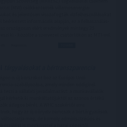
gyipari Szövetség (MAVESZ) tagvállalatai csaknem
ttal (MW) csökkentették villamosenergia-
sukat és jelentősen visszafogták vízfelhasználásukat
l beérkezett információk alapján, ez a felhasználás-
az országosan elért eredmények mintegy 25
eszi ki - közölte a szervezet csütörtökön az MTI-vel.
3:00
Megosztás:
TOVÁBB
i
tárgyalásokat a bértranszparencia
gon is új korszakot hoz az Európai Unió
rencia-szabályozása, amely minden eddiginél
á teszi a vállalati javadalmazást: a munkavállalók
gal kérhetik ki munkáltatójuktól az azonos értékű
ők átlagos bérét. A WHC szakértői arra
tnek, hogy az új irányelv nemcsak a bértárgyalások
 változtatja meg, de komoly adminisztrációs és
elkészülést is megkövetel a hazai cégektől.