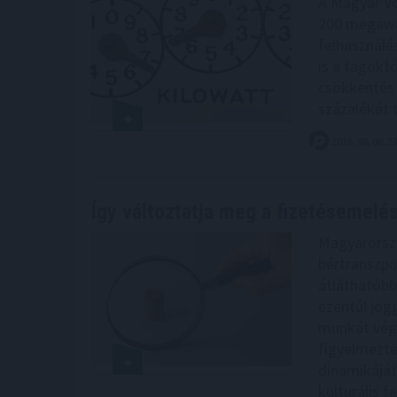
A Magyar Ve
200 megawa
felhasználá
is a tagoktó
csökkentés 
százalékát t
2026. 08. 06. 2
Így változtatja meg a fizetésemelés
Magyarorszá
bértranszpa
átláthatóbb
ezentúl jog
munkát végz
figyelmezte
dinamikáját
kulturális f