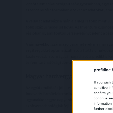
videótelematikai szolgáltatók gyorsabban, egysze
sztenderdizált formában azokat az adatokat, amel
A vállalat adatbázisa már jelenleg is több mint 30
több száz új modellel bővül. Az Inventure különöse
régióban is, ami fontos versenyelőnyt jelent a cé
A járművekből származó paraméterek ma már számo
segítségükkel optimalizálható a flották működés
közlekedésbiztonság, támogatható a prediktív kar
és fenntarthatósági döntések hozhatók.
profitline
Magyar hardvergyártóból globális 
If you wish 
Az együttműködés jól illeszkedik az Inventure Aut
sensitive in
confirm you
innovatív járműelektronikai hardvermegoldásaival
continue se
ugyanakkor egyre nagyobb hangsúlyt helyez a saját
information 
szoftvertechnológiák fejlesztésére.
further disc