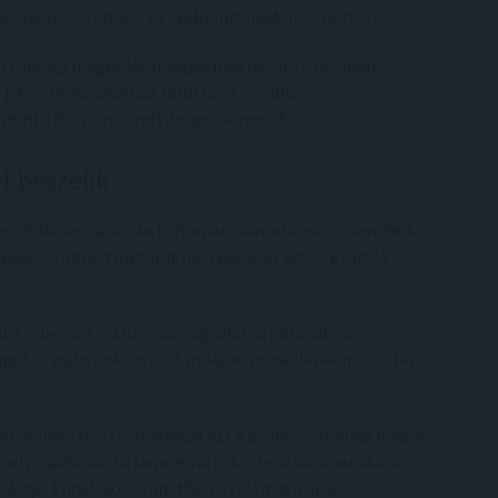
senyképes szoftver- és szellemitulajdon-exportőrré.
biztonsági megoldások egyik meghatározó globális
 jelen, technológiája több mint 5 millió
mint 1200 partnerrel dolgozik együtt.
t beszélik
erei működésük során folyamatosan adatokat cserélnek.
ációs infrastruktúrát használja, az egyes gyártók
ul a sebesség, az üzemanyagszint, a pillanatnyi
apota - gyártónként, sőt gyakran modellenként is eltérő
dat-konverziós technológia ezt a problémát oldja meg. A
 amely a különböző járműgyártók eltérő kommunikációs
akítja. Ennek köszönhetően a telematikai és