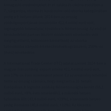
kimagasló eredményeket ér el: saláta és cikória esetében a
7., sárgarépa, uborka és kovászolni való uborka kategóriában
pedig a 9. helyen állunk. 2024-ben az ország
zöldségexportjának összértéke 412,4 millió euró volt,
legnagyobb felvevőpiac továbbra is Németország. Az első öt
kereskedelmi partner között mindenütt növekedés volt
megfigyelhető, különösen kiemelkedő az uborka
Szlovákiába irányuló értékesítésének ugrásszerű, 250%-os
(éves) növekedése.
A International Trade Center (ITC) adatai szerint 2024-ben a
magyar frisszöldség-export értéke 412,4 millió euró volt,
ami 17%-os éves növekedést jelent. Ez az eredmény lehetővé
tette az ország számára, hogy megtartsa 10. helyét
Európában. A legtöbb zöldség Németországba került (55,1
millió euró, +8% éves növekedés), a második helyen
Szlovákia állt (43,4 millió euró, +19%), a harmadik helyen
pedig Románia (40,6 millió euró, +12%). Az Akcenta
szakértői hangsúlyozzák, hogy Magyarország három