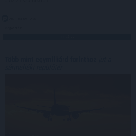
oldalán szombaton.
2026. 08. 09. 12:00
Megosztás:
TOVÁBB
Több mint egymilliárd forinthoz
jut a
sármelléki repülőtér