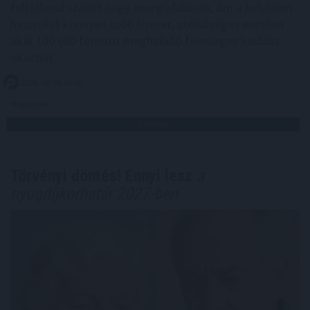
feltétlenül számít nagy energiafalónak, ám a helytelen
használat könnyen több tízezer, szélsőséges esetben
akár 100 000 forintot meghaladó felesleges kiadást
okozhat.
2026. 08. 09. 02:00
Megosztás:
TOVÁBB
Törvényi döntés! Ennyi lesz
a
nyugdíjkorhatár 2027-ben