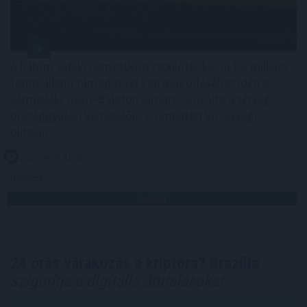
A három vidéki nemzetközi repülőtér közül 1,2 milliárd
forint állami támogatást kap működéséhez idén a
sármelléki Hévíz-Balaton Airport - közölte a térség
országgyűlési képviselője szombaton közösségi
oldalán.
2026. 08. 09. 11:00
Megosztás:
TOVÁBB
24 órás várakozás a kriptóra? Brazília
szigorítja a digitális átutalásokat