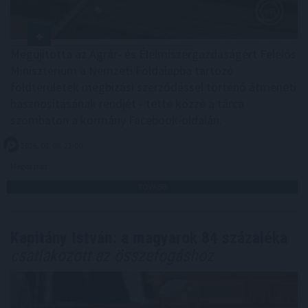
Megújította az Agrár- és Élelmiszergazdaságért Felelős
Minisztérium a Nemzeti Földalapba tartozó
földterületek megbízási szerződéssel történő átmeneti
hasznosításának rendjét - tette közzé a tárca
szombaton a kormány Facebook-oldalán.
2026. 08. 08. 23:00
Megosztás:
TOVÁBB
Kapitány István: a magyarok 84 százaléka
csatlakozott az összefogáshoz