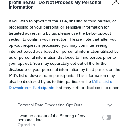
profitline.hu -
Do Not Process My Personal
Egyesült Államok legnagyobb víztározójának vízszintje
Information
szombaton – derül ki a vízügyi hatóságok adataiból.
If you wish to opt-out of the sale, sharing to third parties, or
processing of your personal or sensitive information for
targeted advertising by us, please use the below opt-out
2026. 08. 09. 09:00
section to confirm your selection. Please note that after your
Megosztás:
opt-out request is processed you may continue seeing
interest-based ads based on personal information utilized by
TOVÁBB
us or personal information disclosed to third parties prior to
your opt-out. You may separately opt-out of the further
disclosure of your personal information by third parties on the
Keddig tartja fent az extrém hőség miatt
IAB’s list of downstream participants. This information may
bevezetett intézkedéseit a Posta
also be disclosed by us to third parties on the
IAB’s List of
Downstream Participants
that may further disclose it to other
third parties.
Please note that this website/app uses one or more Google
Personal Data Processing Opt Outs
services and may gather and store information including but
not limited to your visit or usage behaviour. You may click to
I want to opt-out of the Sharing of my
personal data.
grant or deny consent to Google and its third-party tags to
Opted In
use your data for below specified purposes in below Google