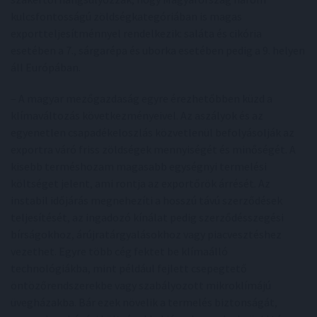
kulcsfontosságú zöldségkategóriában is magas
exportteljesítménnyel rendelkezik: saláta és cikória
esetében a 7., sárgarépa és uborka esetében pedig a 9. helyen
áll Európában.
– A magyar mezőgazdaság egyre érezhetőbben küzd a
klímaváltozás következményeivel. Az aszályok és az
egyenetlen csapadékeloszlás közvetlenül befolyásolják az
exportra váró friss zöldségek mennyiségét és minőségét. A
kisebb terméshozam magasabb egységnyi termelési
költséget jelent, ami rontja az exportőrök árrését. Az
instabil időjárás megnehezíti a hosszú távú szerződések
teljesítését, az ingadozó kínálat pedig szerződésszegési
bírságokhoz, árújratárgyalásokhoz vagy piacvesztéshez
vezethet. Egyre több cég fektet be klímaálló
technológiákba, mint például fejlett csepegtető
öntözőrendszerekbe vagy szabályozott mikroklímájú
üvegházakba. Bár ezek növelik a termelés biztonságát,