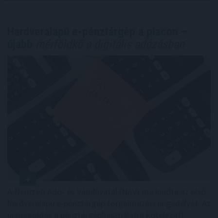
Hardveralapú e-pénztárgép a piacon –
újabb
mérföldkő a digitális adózásban
A Nemzeti Adó- és Vámhivatal (NAV) ma kiadta az első
hardveralapú e-pénztárgép forgalmazási engedélyét. Az
új megoldás a pénztárgéphasználatra kötelezett