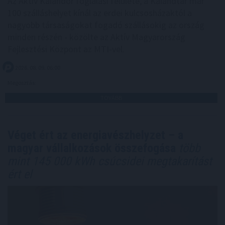
Az Aktív Kalandor foglalási felülete, a Kalandtár már
100 szálláshelyet kínál az erdei kulcsosházaktól a
nagyobb társaságokat fogadó szállásokig az ország
minden részén - közölte az Aktív Magyarország
Fejlesztési Központ az MTI-vel.
2026. 08. 09. 06:00
Megosztás:
TOVÁBB
Véget ért az energiavészhelyzet – a
magyar vállalkozások összefogása
több
mint 145 000 kWh csúcsidei megtakarítást
ért el