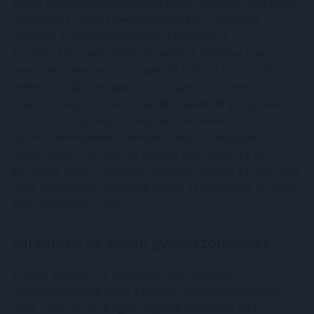
magas beruházási költségekkel járnak, amelyek rövid távon
csökkentik az export jövedelmezőségét. A pénzügyi
stabilitás és nyereségesség fenntartásában a
devizakockázat mérséklése is segíthet, lehetővé téve a
nemzetközi kereskedelmi ügyletek tudatos tervezését és
lebonyolítását – mondja Kusala Eduard, az Akcenta
magyarországi képviseletének kereskedelmi igazgatója. És
hozzáteszi, hogy nagyon elégedett a növekvő
exporteredményekkel, amelyek a magyar zöldségek
elismertségét mutatják az európai asztalokon. Ez azt
bizonyítja, hogy az éghajlati kihívások ellenére a fogyasztók
egyre szívesebben választják ezeket a termékeket, értékelve
azok minőségét és ízét.
Sárgarépa és egyéb gyökérzöldségek
A földes aromák és a konyhában való sokoldalú
felhasználhatóság miatt a magyar sárgarépa, fehérrépa,
cékla, zeller és retek egyre nagyobb elismerést vív ki