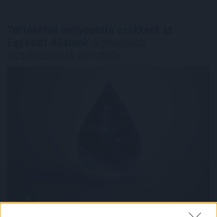
Történelmi mélypontra csökkent az
Egyesült Államok
legnagyobb
víztározójának vízszintje
Történelmi mélypontra csökkent a Lake Mead, az