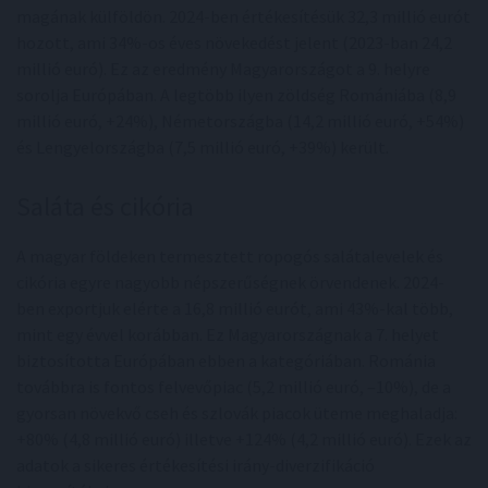
magának külföldön. 2024-ben értékesítésük 32,3 millió eurót
hozott, ami 34%-os éves növekedést jelent (2023-ban 24,2
millió euró). Ez az eredmény Magyarországot a 9. helyre
sorolja Európában. A legtöbb ilyen zöldség Romániába (8,9
millió euró, +24%), Németországba (14,2 millió euró, +54%)
és Lengyelországba (7,5 millió euró, +39%) került.
Saláta és cikória
A magyar földeken termesztett ropogós salátalevelek és
cikória egyre nagyobb népszerűségnek örvendenek. 2024-
ben exportjuk elérte a 16,8 millió eurót, ami 43%-kal több,
mint egy évvel korábban. Ez Magyarországnak a 7. helyet
biztosította Európában ebben a kategóriában. Románia
továbbra is fontos felvevőpiac (5,2 millió euró, –10%), de a
gyorsan növekvő cseh és szlovák piacok üteme meghaladja:
+80% (4,8 millió euró) illetve +124% (4,2 millió euró). Ezek az
adatok a sikeres értékesítési irány-diverzifikáció