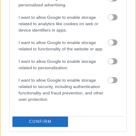
personalized advertising.
I want to allow Google to enable storage
related to analytics like cookies on web or
device identifiers in apps.
I want to allow Google to enable storage
related to functionality of the website or app.
I want to allow Google to enable storage
related to personalization.
A súlyos vízhiány következtében az Aranyponty
I want to allow Google to enable storage
Halászati Zrt. rétimajori és rétszilasi halastavain az
related to security, including authentication
elmúlt hetekben 185 tonna hal pusztult el, a közvetlen
functionality and fraud prevention, and other
állományveszteség értéke megközelíti a 200 millió
user protection.
forintot - mondta Lévai Ferenc a társaság
vezérigazgatója az MTI-nek szombaton.
CONFIRM
2026. 08. 09. 07:00
Megosztás: