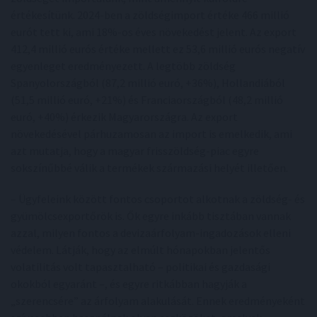
értékesítünk. 2024-ben a zöldségimport értéke 466 millió
eurót tett ki, ami 18%-os éves növekedést jelent. Az export
412,4 millió eurós értéke mellett ez 53,6 millió eurós negatív
egyenleget eredményezett. A legtöbb zöldség
Spanyolországból (87,2 millió euró, +36%), Hollandiából
(51,5 millió euró, +21%) és Franciaországból (48,2 millió
euró, +40%) érkezik Magyarországra. Az export
növekedésével párhuzamosan az import is emelkedik, ami
azt mutatja, hogy a magyar frisszöldség-piac egyre
sokszínűbbé válik a termékek származási helyét illetően.
– Ügyfeleink között fontos csoportot alkotnak a zöldség- és
gyümölcsexportőrök is. Ők egyre inkább tisztában vannak
azzal, milyen fontos a devizaárfolyam-ingadozások elleni
védelem. Látják, hogy az elmúlt hónapokban jelentős
volatilitás volt tapasztalható – politikai és gazdasági
okokból egyaránt –, és egyre ritkábban hagyják a
„szerencsére” az árfolyam alakulását. Ennek eredményeként