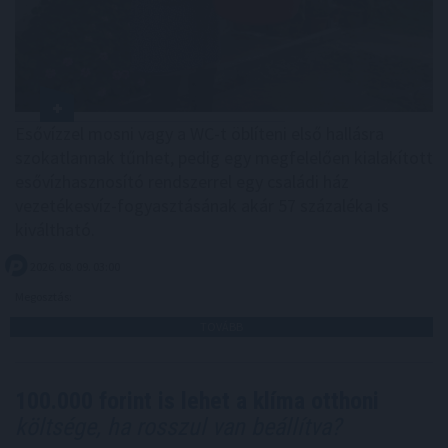
Esővízzel mosni vagy a WC-t öblíteni első hallásra
szokatlannak tűnhet, pedig egy megfelelően kialakított
esővízhasznosító rendszerrel egy családi ház
vezetékesvíz-fogyasztásának akár 57 százaléka is
kiváltható.
2026. 08. 09. 03:00
Megosztás:
TOVÁBB
100.000 forint is lehet a klíma otthoni
költsége, ha rosszul van beállítva?