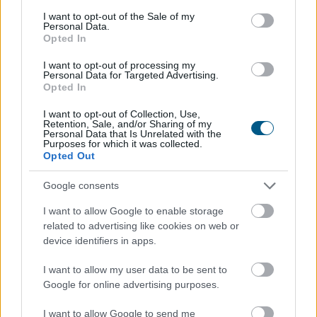
consent section.
I want to opt-out of the Sale of my
Personal Data.
Opted In
I want to opt-out of processing my
Personal Data for Targeted Advertising.
Opted In
A Magyar Posta keddig tartja fent az extrém hőség
I want to opt-out of Collection, Use,
Retention, Sale, and/or Sharing of my
miatt ideiglenesen elrendelt intézkedéseit - közölte a
Personal Data that Is Unrelated with the
társaság a honlapján szombaton.
Purposes for which it was collected.
Opted Out
Google consents
2026. 08. 09. 08:00
I want to allow Google to enable storage
related to advertising like cookies on web or
Megosztás:
device identifiers in apps.
TOVÁBB
I want to allow my user data to be sent to
Google for online advertising purposes.
185 tonna hal pusztult
el Rétimajorban
I want to allow Google to send me