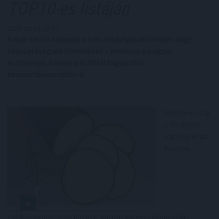
TOP10-es listáján
2025. 10. 04. 15:00
A nyár kellős közepén a friss zöldségek különösen nagy
népszerűségnek örvendenek – nemcsak a magyar
asztalokon, hanem a külföldi fogyasztók
bevásárlókosaraiban is.
Magyarország
a 10. helyet
foglalja el az
európai
zöldségexportőrök között, három kategóriában pedig