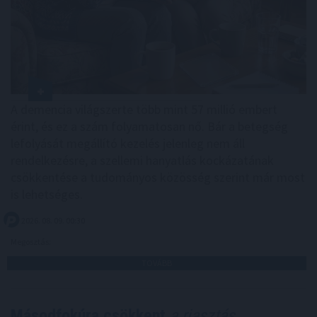
A demencia világszerte több mint 57 millió embert
érint, és ez a szám folyamatosan nő. Bár a betegség
lefolyását megállító kezelés jelenleg nem áll
rendelkezésre, a szellemi hanyatlás kockázatának
csökkentése a tudományos közösség szerint már most
is lehetséges.
2026. 08. 09. 00:30
Megosztás:
TOVÁBB
Másodfokúra csökkent
a riasztás