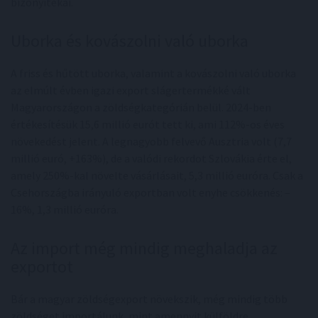
bizonyítékai.
Uborka és kovászolni való uborka
A friss és hűtött uborka, valamint a kovászolni való uborka
az elmúlt évben igazi export slágertermékké vált
Magyarországon a zöldségkategórián belül. 2024-ben
értékesítésük 15,6 millió eurót tett ki, ami 112%-os éves
növekedést jelent. A legnagyobb felvevő Ausztria volt (7,7
millió euró, +163%), de a valódi rekordot Szlovákia érte el,
amely 250%-kal növelte vásárlásait, 5,3 millió euróra. Csak a
Csehországba irányuló exportban volt enyhe csökkenés: –
16%, 1,3 millió euróra.
Az import még mindig meghaladja az
exportot
Bár a magyar zöldségexport növekszik, még mindig több
zöldséget importálunk, mint amennyit külföldre