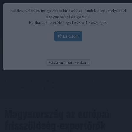
Hiteles, valós és megbízható híreket szállítunk Neked, melyekkel
nagyon sokat dolgozunk.
Kaphatunk cserébe egy LÁJK-ot? Köszönjük!
Lájkolom
Menü
Köszönöm, már like-oltam
Kezdőoldal
//
Hírek
// Magyarország az európai frisszöldség-
exportőrök TOP10-es listáján
Magyarország az európai
frisszöldség-exportőrök