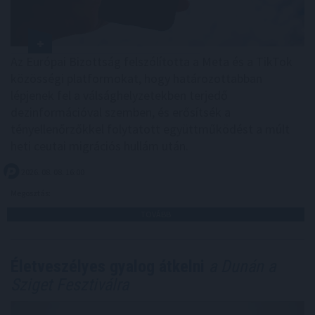
Az Európai Bizottság felszólította a Meta és a TikTok
közösségi platformokat, hogy határozottabban
lépjenek fel a válsághelyzetekben terjedő
dezinformációval szemben, és erősítsék a
tényellenőrzőkkel folytatott együttműködést a múlt
heti ceutai migrációs hullám után.
2026. 08. 08. 16:00
Megosztás:
TOVÁBB
Életveszélyes gyalog átkelni
a Dunán a
Sziget Fesztiválra