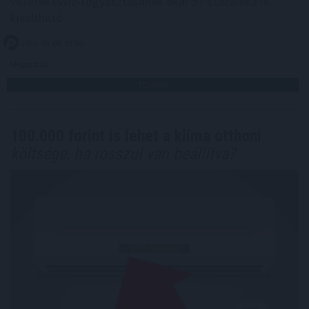
vezetékesvíz-fogyasztásának akár 57 százaléka is
kiváltható.
2026. 08. 09. 03:00
Megosztás:
TOVÁBB
100.000 forint is lehet a klíma otthoni
költsége, ha rosszul van beállítva?