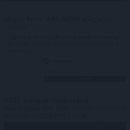
Magyar Péter: Baka András
elfogadta a
felkérést
Elfogadta a felkérést a köztársasági elnöki tisztségre
Baka András - közölte a kormányfő Facebook-oldalán
szombaton.
2026. 08. 08. 20:00
Megosztás:
TOVÁBB
VOSZ: a magyar vállalkozások
összefogása több mint
145 000 kilowattóra
csúcsidei megtakarítást ért el