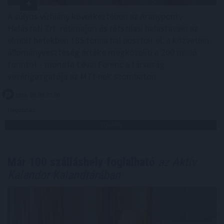
A súlyos vízhiány következtében az Aranyponty
Halászati Zrt. rétimajori és rétszilasi halastavain az
elmúlt hetekben 185 tonna hal pusztult el, a közvetlen
állományveszteség értéke megközelíti a 200 millió
forintot - mondta Lévai Ferenc a társaság
vezérigazgatója az MTI-nek szombaton.
2026. 08. 09. 07:00
Megosztás:
TOVÁBB
Már 100 szálláshely foglalható
az Aktív
Kalandor Kalandtárában