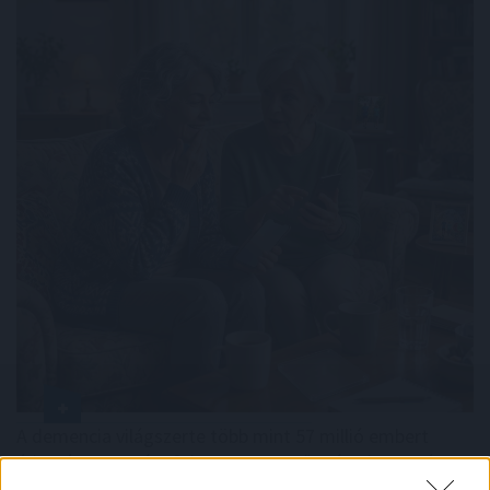
A demencia világszerte több mint 57 millió embert
érint, és ez a szám folyamatosan nő. Bár a betegség
lefolyását megállító kezelés jelenleg nem áll