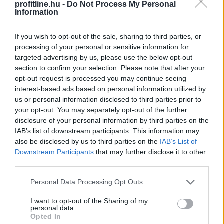
profitline.hu -
Do Not Process My Personal
rendelkezésre, a szellemi hanyatlás kockázatának
Information
csökkentése a tudományos közösség szerint már most
is lehetséges.
If you wish to opt-out of the sale, sharing to third parties, or
processing of your personal or sensitive information for
2026. 08. 09. 00:30
targeted advertising by us, please use the below opt-out
section to confirm your selection. Please note that after your
Megosztás:
opt-out request is processed you may continue seeing
TOVÁBB
interest-based ads based on personal information utilized by
us or personal information disclosed to third parties prior to
your opt-out. You may separately opt-out of the further
Másodfokúra csökkent
a riasztás
disclosure of your personal information by third parties on the
IAB’s list of downstream participants. This information may
also be disclosed by us to third parties on the
IAB’s List of
Downstream Participants
that may further disclose it to other
third parties.
Please note that this website/app uses one or more Google
Personal Data Processing Opt Outs
services and may gather and store information including but
not limited to your visit or usage behaviour. You may click to
I want to opt-out of the Sharing of my
personal data.
grant or deny consent to Google and its third-party tags to
Opted In
use your data for below specified purposes in below Google