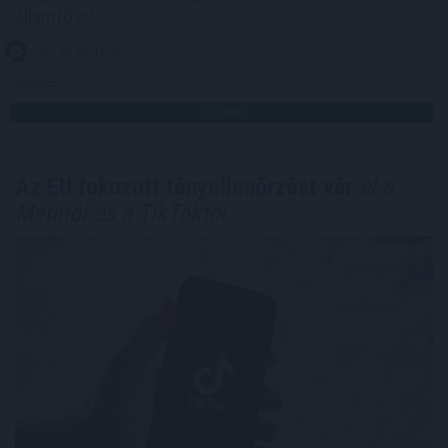
államfővel.
2026. 08. 08. 17:00
Megosztás:
TOVÁBB
Az EU fokozott tényellenőrzést vár
el a
Metától és a TikToktól