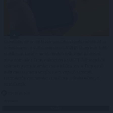
Csendben, de annál látványosabban rendeződnek át az
erőviszonyok a stabilcoinpiacon. A BNB Chain már több
stabilcoint tartó címmel rendelkezik, mint a hosszú
ideje domináns Tron, miközben az USDT-felhasználók
száma is gyors ütemben nő a hálózaton. A Tron ettől
még messze nem veszítette el vezető szerepét:
tranzakciós volumenben továbbra is óriási előnnyel
rendelkezik.
2026. 08. 08. 14:00
Megosztás:
TOVÁBB