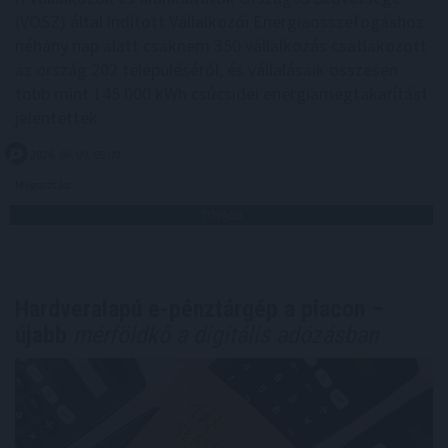
(VOSZ) által indított Vállalkozói Energiaösszefogáshoz
néhány nap alatt csaknem 350 vállalkozás csatlakozott
az ország 202 településéről, és vállalásaik összesen
több mint 145 000 kWh csúcsidei energiamegtakarítást
jelentettek.
2026. 08. 09. 05:00
Megosztás:
TOVÁBB
Hardveralapú e-pénztárgép a piacon –
újabb
mérföldkő a digitális adózásban