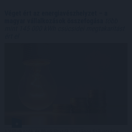
Véget ért az energiavészhelyzet – a
magyar vállalkozások összefogása
több
mint 145 000 kWh csúcsidei megtakarítást
ért el
A Vállalkozók és Munkáltatók Országos Szövetsége