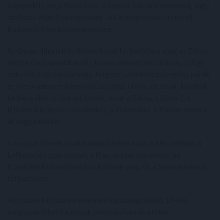
szenvedély íze, a Parasztok, a Smoke Sauna Sisterhood, vagy
az Oscar-díjas Oppenheimer - áll a programot szervező
Budapest Film közleményében.
Az Oscar-díjra jelölt filmek közül látható lesz még az Előző
életek című amerikai-dél-koreai romantikus dráma, az Egy
zuhanás anatómiája vagy Jorgosz Lantimosz Szegény párák
és Wes Andersen Asteroid City című filmje, de olyan korábbi
kedvenceket is újra vetítenek, mint a Bálna, a Dűne 2, a
Minden Mindenhol Mindenkor, a Pókember: A Pókverzumon
át vagy a Barbie.
A magyar filmek kínálatában többek közt a Kék pelikán, a
Lefkovicsék gyászolnak, a Magyarázat mindenre, az
Ernelláék Farkaséknál és a Kálmán-nap, de a Semmelweis is
látható lesz.
Az összes helyszínre érvényes karszalag április 18-tól
megvásárolható a mozik pénztárában és online.