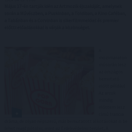
Május 17-én tartják idén az Artmozik éjszakáját, amelynek
során a Művészben, a Puskinban, a Toldiban, a Kino Caféban,
a Tabánban és a Corvinban is sikerfilmmekkel és premier
előtti előadásokkal is várják a közönséget.
A
mozimaraton
műsorán lesz
az országos
bemutató
előtt például
Az arcuk
mindig
előttem lesz
című francia
dráma, de olyan népszerű, már bemutatott alkotásokat is be
lehet majd pótolni, mint az Érdekvédelmi terület, A