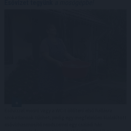
Esővizet tegyünk
a mosógépbe!
Esővízzel mosni vagy a WC-t öblíteni első hallásra
szokatlannak tűnhet, pedig egy megfelelően kialakított
esővízhasznosító rendszerrel egy családi ház