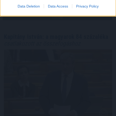
2026. 08. 08. 23:00
Data Deletion
Data Access
Privacy Policy
Megosztás:
TOVÁBB
Kapitány István: a magyarok 84 százaléka
csatlakozott az összefogáshoz