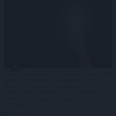
A magyar vállalkozások összefogása több mint 145 000
kilowattóra (kWh) csúcsidei megtakarítást ért el,
köszönhetően olyan intézkedésnek, mint a
klímahasználat csökkentése - közölte a Vállalkozók és
Munkáltatók Országos Szövetsége (VOSZ) szombaton
az MTI-vel.
2026. 08. 08. 19:00