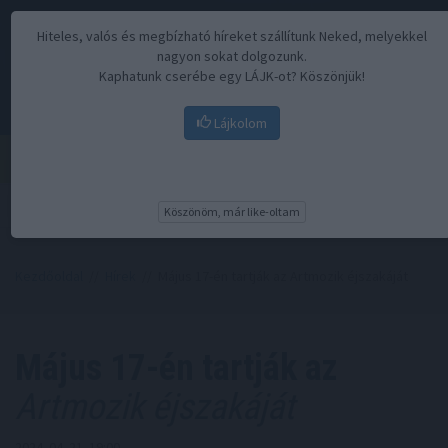
Hiteles, valós és megbízható híreket szállítunk Neked, melyekkel
nagyon sokat dolgozunk.
Kaphatunk cserébe egy LÁJK-ot? Köszönjük!
Lájkolom
Menü
Köszönöm, már like-oltam
Kezdőoldal
//
Hírek
// Május 17-én tartják az Artmozik éjszakáját
Május 17-én tartják az
Artmozik éjszakáját
2024. 04. 21. 19:00