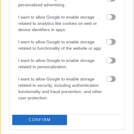
personalized advertising.
I want to allow Google to enable storage
related to analytics like cookies on web or
device identifiers in apps.
I want to allow Google to enable storage
related to functionality of the website or app.
I want to allow Google to enable storage
related to personalization.
I want to allow Google to enable storage
related to security, including authentication
functionality and fraud prevention, and other
Megújította az Agrár- és Élelmiszergazdaságért Felelős
user protection.
Minisztérium a Nemzeti Földalapba tartozó
földterületek megbízási szerződéssel történő átmeneti
hasznosításának rendjét - tette közzé a tárca
CONFIRM
szombaton a kormány Facebook-oldalán.