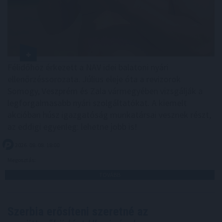
Félidőhöz érkezett a NAV idei balatoni nyári
ellenőrzéssorozata. Július eleje óta a revizorok
Somogy, Veszprém és Zala vármegyében vizsgálják a
legforgalmasabb nyári szolgáltatókat. A kiemelt
akcióban húsz igazgatóság munkatársai vesznek részt,
az eddigi egyenleg: lehetne jobb is!
2026. 08. 08. 18:00
Megosztás:
TOVÁBB
Szerbia erősíteni szeretné az