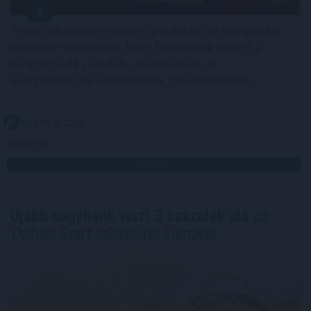
Példa nélkülinek nevezte a gazdasági és energetikai
miniszter szombaton, hogy felmérések szerint a
magyarok 84 százaléka csatlakozott az
energiarendszer terhelésének csökkentéséhez.
2026. 08. 08. 22:00
Megosztás:
TOVÁBB
Újabb nagybank viszi 3 százalék alá
az
Otthon Start lakáshitel kamatát