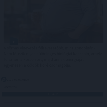
A sörhas elnevezés félrevezetőbb, mint gondolnánk.
Nem létezik olyan különleges biológiai kapcsoló, amely
felismeri a korsó sört, majd annak energiáját
egyenesen a köldök köré csomagolja.
2026. 08. 08. 01:00
Megosztás:
TOVÁBB