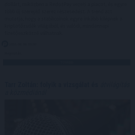
dollárt, miközben a RedotPay vezeti a piacot, és egyre
több új szereplő szerez részesedést. A trend azt
mutatja, hogy a stabilcoinok egyre inkább kilépnek a
kriptotőzsdék világából, és valódi, mindennapi
fizetőeszközzé válhatnak.
2026. 08. 08. 09:00
Megosztás:
TOVÁBB
Tarr Zoltán: folyik a vizsgálat és
átvilágítás
a közmédiánál