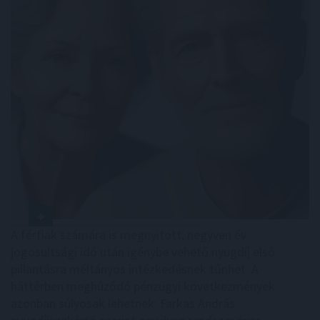
A férfiak számára is megnyitott, negyven év
jogosultsági idő után igénybe vehető nyugdíj első
pillantásra méltányos intézkedésnek tűnhet. A
háttérben meghúzódó pénzügyi következmények
azonban súlyosak lehetnek: Farkas András