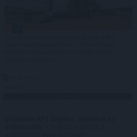
A horvát olajvezeték-üzemeltető Janaf és a Mol-
csoport megállapodást kötött 2,05 millió tonna
nyersolaj szállításáról 2026-ra - közölte a horvát
társaság csütörtökön.
2026. 08. 07. 20:00
Megosztás:
TOVÁBB
Stabilcoin APY fogalma, jelentése és
értelmezése
– hogyan működik a
stabilcoinok éves hozama?