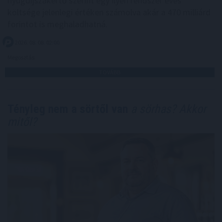
nyugdíjszakértő szerint egy ilyen rendszer éves
költsége jelenlegi értéken számolva akár a 470 milliárd
forintot is meghaladhatná.
2026. 08. 08. 02:00
Megosztás:
TOVÁBB
Tényleg nem a sörtől van
a sörhas? Akkor
mitől?