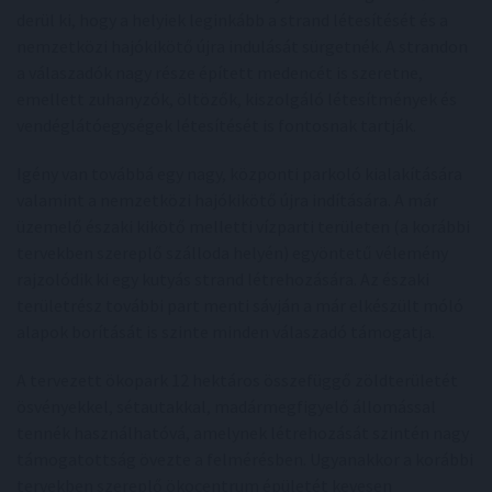
derül ki, hogy a helyiek leginkább a strand létesítését és a
nemzetközi hajókikötő újra indulását sürgetnék. A strandon
a válaszadók nagy része épített medencét is szeretne,
emellett zuhanyzók, öltözők, kiszolgáló létesítmények és
vendéglátóegységek létesítését is fontosnak tartják.
Igény van továbbá egy nagy, központi parkoló kialakítására
valamint a nemzetközi hajókikötő újra indítására. A már
üzemelő északi kikötő melletti vízparti területen (a korábbi
tervekben szereplő szálloda helyén) egyöntetű vélemény
rajzolódik ki egy kutyás strand létrehozására. Az északi
területrész további part menti sávján a már elkészült móló
alapok borítását is szinte minden válaszadó támogatja.
A tervezett ökopark 12 hektáros összefüggő zöldterületét
ösvényekkel, sétautakkal, madármegfigyelő állomással
tennék használhatóvá, amelynek létrehozását szintén nagy
támogatottság övezte a felmérésben. Ugyanakkor a korábbi
tervekben szereplő ökocentrum épületét kevesen