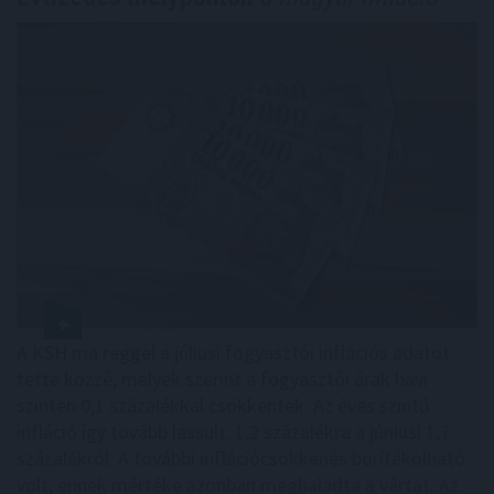
A KSH ma reggel a júliusi fogyasztói inflációs adatot
tette közzé, melyek szerint a fogyasztói árak havi
szinten 0,1 százalékkal csökkentek. Az éves szintű
infláció így tovább lassult: 1,2 százalékra a júniusi 1,7
százalékról. A további inflációcsökkenés borítékolható
volt, ennek mértéke azonban meghaladta a vártat. Az