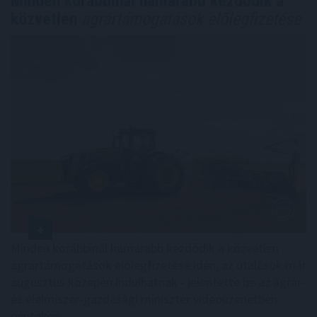
Minden korábbinál hamarabb kezdődik a
közvetlen
agrártámogatások előlegfizetése
Minden korábbinál hamarabb kezdődik a közvetlen
agrártámogatások előlegfizetése idén, az utalások már
augusztus közepén indulhatnak - jelentette be az agrár-
és élelmiszer-gazdasági miniszter videóüzenetben
pénteken.