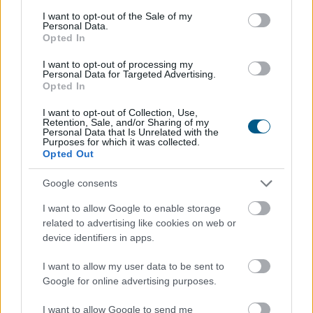
consent section.
I want to opt-out of the Sale of my
Personal Data.
Opted In
I want to opt-out of processing my
Personal Data for Targeted Advertising.
Opted In
Megérkezett a rég várt eső a Duna vízgyűjtőjére, a
I want to opt-out of Collection, Use,
Retention, Sale, and/or Sharing of my
folyó magyarországi szakaszán azonban továbbra is
Personal Data that Is Unrelated with the
Purposes for which it was collected.
csak pár centiméteres vízszintváltozások jellemzőek -
Opted Out
közölte az Országos Vízügyi Főigazgatóság
sajtóosztálya az MTI-vel pénteken.
Google consents
2026. 08. 08. 04:00
I want to allow Google to enable storage
related to advertising like cookies on web or
Megosztás:
device identifiers in apps.
TOVÁBB
I want to allow my user data to be sent to
Google for online advertising purposes.
Új tudományos tény: A futás mellett
az
I want to allow Google to send me