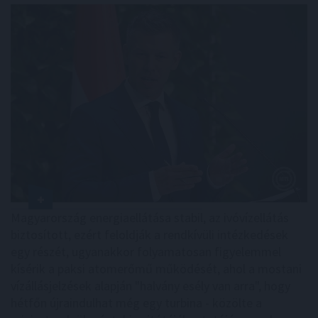
Magyarország energiaellátása stabil, az ivóvízellátás
biztosított, ezért feloldják a rendkívüli intézkedések
egy részét, ugyanakkor folyamatosan figyelemmel
kísérik a paksi atomerőmű működését, ahol a mostani
vízállásjelzések alapján "halvány esély van arra", hogy
hétfőn újraindulhat még egy turbina - közölte a