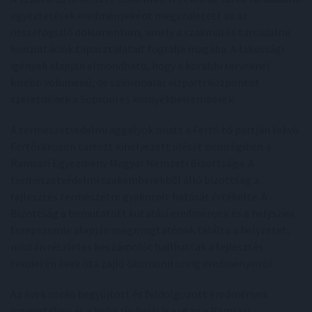
egyeztetések eredményeként megszületett az az
összefoglaló dokumentum, amely a szakmai és társadalmi
konzultációk tapasztalatait foglalja magába. A lakossági
igények alapján elmondható, hogy a korábbi terveknél
kisebb volumenű, de színvonalas vízparti központot
szeretnének a Soproni és környékbeli emberek.
A természetvédelmi aggályok miatt a Fertő tó partján fekvő
Fertőrákoson tartott kihelyezett ülését nemrégiben a
Ramsari Egyezmény Magyar Nemzeti Bizottsága. A
természetvédelmi szakemberekből álló bizottság a
fejlesztés természetre gyakorolt hatását értékelte. A
Bizottság a bemutatott kutatási eredmények és a helyszíni
terepszemle alapján megnyugtatónak találta a helyzetet,
miután részletes beszámolót hallhattak a fejlesztés
területén évek óta zajló ökomonitoring eredményeiről.
Az évek során begyűjtött és feldolgozott eredmények
ismeretében és a helyszín bejárása után a Ramsari