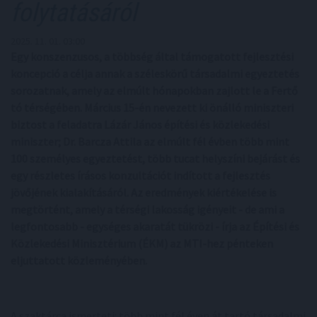
folytatásáról
2025. 11. 01. 03:00
Egy konszenzusos, a többség által támogatott fejlesztési
koncepció a célja annak a széleskörű társadalmi egyeztetés
sorozatnak, amely az elmúlt hónapokban zajlott le a Fertő
tó térségében. Március 15-én nevezett ki önálló miniszteri
biztost a feladatra Lázár János építési és közlekedési
miniszter; Dr. Barcza Attila az elmúlt fél évben több mint
100 személyes egyeztetést, több tucat helyszíni bejárást és
egy részletes írásos konzultációt indított a fejlesztés
jövőjének kialakításáról. Az eredmények kiértékelése is
megtörtént, amely a térségi lakosság igényeit - de ami a
legfontosabb - egységes akaratát tükrözi - írja az Építési és
Közlekedési Minisztérium (ÉKM) az MTI-hez pénteken
eljuttatott közleményében.
A szaktárca ismerteti: több mint fél éven át tartó társadalmi