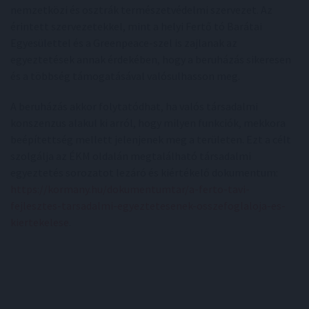
nemzetközi és osztrák természetvédelmi szervezet. Az
érintett szervezetekkel, mint a helyi Fertő tó Barátai
Egyesülettel és a Greenpeace-szel is zajlanak az
egyeztetések annak érdekében, hogy a beruházás sikeresen
és a többség támogatásával valósulhasson meg.
A beruházás akkor folytatódhat, ha valós társadalmi
konszenzus alakul ki arról, hogy milyen funkciók, mekkora
beépítettség mellett jelenjenek meg a területen. Ezt a célt
szolgálja az ÉKM oldalán megtalálható társadalmi
egyeztetés sorozatot lezáró és kiértékelő dokumentum:
https://kormany.hu/dokumentumtar/a-ferto-tavi-
fejlesztes-tarsadalmi-egyeztetesenek-osszefoglaloja-es-
kiertekelese
.