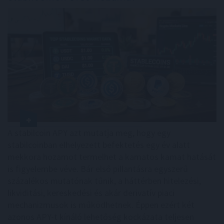
A stabilcoin APY azt mutatja meg, hogy egy
stabilcoinban elhelyezett befektetés egy év alatt
mekkora hozamot termelhet a kamatos kamat hatását
is figyelembe véve. Bár első pillantásra egyszerű
százalékos mutatónak tűnik, a háttérben hitelezési,
likviditási, kereskedési és akár derivatív piaci
mechanizmusok is működhetnek. Éppen ezért két
azonos APY-t kínáló lehetőség kockázata teljesen