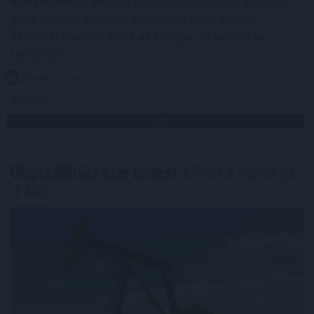
miniszterelnök pénteki sajtótájékoztatóján, amelyen
azzal vádolta az Orbán-kormányt, hogy drámai
helyzetet hagyott hátra az energia- és vízellátás
területén.
2026. 08. 07. 21:00
Megosztás:
TOVÁBB
Olajszállítási szerződést
kötött a Janaf és
a Mol