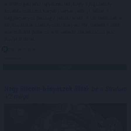
a JPMorgan arra figyelmeztet, hogy a jogszabály
további csúszása komoly versenyelőnyt adhat a
hagyományos pénzügyi rendszernek. A tét nemcsak a
kriptovaluták szabályozási környezete, hanem a több
ezermilliárd dollárosra növekedő tokenizációs piac
jövője is lehet.
2026. 08. 07. 23:59
Megosztás:
TOVÁBB
Nagy Bitcoin-bányászok álltak
be a Stratum
V2 mögé