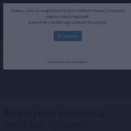
Hiteles, valós és megbízható híreket szállítunk Neked, melyekkel
nagyon sokat dolgozunk.
Kaphatunk cserébe egy LÁJK-ot? Köszönjük!
Lájkolom
Menü
Köszönöm, már like-oltam
Kezdőoldal
//
Hírek
// Megegyezés születhet a Fertő tavi fejlesztés
folytatásáról
Megegyezés születhet a
Fertő tavi
fejlesztés