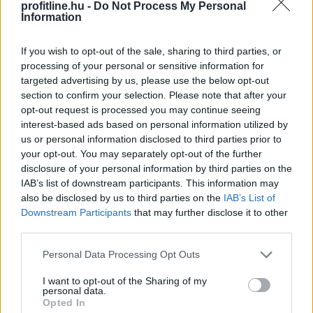
profitline.hu -
Do Not Process My Personal
enyhén emelkedett júliusban, mivel a közelmúltbeli
Information
hőhullámok és az energiapiacon tapasztalható
dinamikák felnyomták a gabonafélék, a növényi olajok
If you wish to opt-out of the sale, sharing to third parties, or
és a cukor árát – adta hírül az ENSZ Élelmezésügyi és
processing of your personal or sensitive information for
Mezőgazdasági Szervezete (FAO).
targeted advertising by us, please use the below opt-out
section to confirm your selection. Please note that after your
2026. 08. 08. 05:00
opt-out request is processed you may continue seeing
interest-based ads based on personal information utilized by
Megosztás:
us or personal information disclosed to third parties prior to
TOVÁBB
your opt-out. You may separately opt-out of the further
disclosure of your personal information by third parties on the
IAB’s list of downstream participants. This information may
Megérkezett az eső a
Duna vízgyűjtőjére
also be disclosed by us to third parties on the
IAB’s List of
Downstream Participants
that may further disclose it to other
third parties.
Please note that this website/app uses one or more Google
Personal Data Processing Opt Outs
services and may gather and store information including but
not limited to your visit or usage behaviour. You may click to
I want to opt-out of the Sharing of my
personal data.
grant or deny consent to Google and its third-party tags to
Opted In
use your data for below specified purposes in below Google