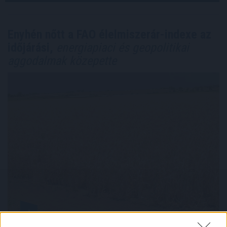
Enyhén nőtt a FAO élelmiszerár-indexe az
időjárási,
energiapiaci és geopolitikai
aggodalmak közepette
A FAO élelmiszer-alapanyagárainak referenciamutatója