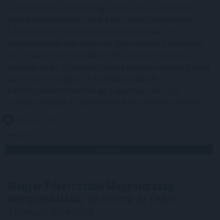
1,2 százalékos tényadat így mind az 1,6 százalékos
piaci konszenzusnál, mind a mi – ennél alacsonyabb –
1,4 százalékos várakozásunknál kisebb lett. A
maginflációnál már nem volt ilyen mértékű a lassulás,
ez a mutató 1,9 százalékon állt júliusban a júniusi 2
százalék után. Összességében a mostani alacsony adat
várhatóan megágyaz a további jegybanki
kamatcsökkentéseknek az augusztusi, és nagy
valószínűséggel a szeptemberi kamatdöntő üléseken.
2026. 08. 07. 22:00
Megosztás:
TOVÁBB
Magyar Péter: stabil Magyarország
energiaellátása,
de drámai az Orbán-
kormány öröksége