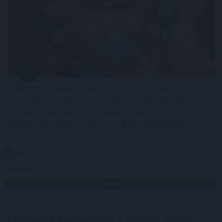
A Bitcoin-bányászati iparág több meghatározó
szereplője is csatlakozott a Stratum V2 Working
Grouphoz, ami komoly lendületet adhat az új
generációs bányászati protokoll elterjedésének.
2026. 08. 07. 23:00
Megosztás:
TOVÁBB
Évtizedes mélyponton
a magyar infláció