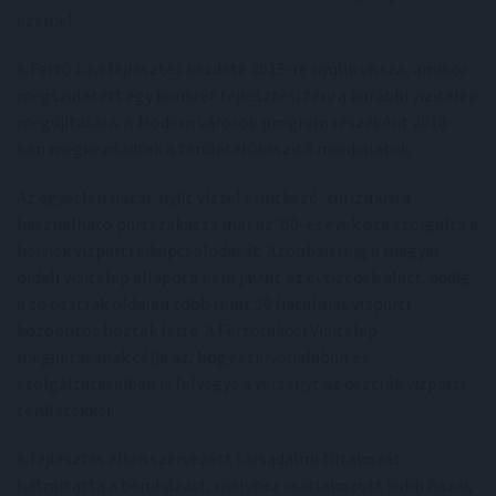
üzemel.
A Fertő tavi fejlesztés kezdete 2015-re nyúlik vissza, amikor
megszületett egy konkrét fejlesztési terv a korábbi vízitelep
megújítására. A Modern városok program részeként 2018-
ban megkezdődtek a területelőkészítő munkálatok.
Az egyetlen hazai, nyílt vízzel érintkező, turizmusra
használható partszakasza már az ’50-es évek óta szolgálta a
helyiek vízparti kikapcsolódását. Azonban míg a magyar
oldali vízitelep állapota nem javult az évtizedek alatt, addig
a tó osztrák oldalán több mint 10 hatalmas vízparti
központot hoztak létre. A Fertőrákosi Vízitelep
megújításának célja az, hogy színvonalában és
szolgáltatásaiban is felvegye a versenyt az osztrák vízparti
területekkel.
A fejlesztés ellen szervezett társadalmi tiltakozás
hátráltatta a beruházást, melyhez csatlakozott több hazai,