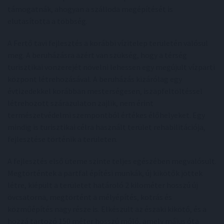
támogatnák, ahogyan a szálloda megépítését is
elutasította a többség.
A Fertő tavi fejlesztés a korábbi vízitelep területén valósul
meg. A beruházásra azért van szükség, hogy a térség
turisztikai vonzerejét növelni lehessen egy megújult vízparti
központ létrehozásával. A beruházás kizárólag egy
évtizedekkel korábban mesterségesen, iszapfeltöltéssel
létrehozott szárazulaton zajlik, nem érint
természetvédelmi szempontból értékes élőhelyeket. Egy
mindig is turisztikai célra használt terület rehabilitációja,
fejlesztése történik a területen.
A fejlesztés első üteme szinte teljes egészében megvalósult.
Megtörténtek a partfal építési munkák, új kikötők jöttek
létre, kiépült a területet határoló 2 kilométer hosszú új
övcsatorna, megtörtént a mélyépítés, kotrás és
közműépítés nagy része is. Elkészült az északi kikötő, és a
hozzá tartozó 150 méter hosszú móló, amely május óta