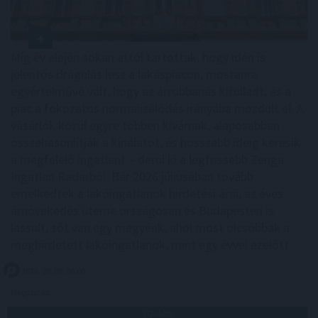
Míg év elején sokan attól tartottak, hogy idén is
jelentős drágulás lesz a lakáspiacon, mostanra
egyértelművé vált, hogy az árrobbanás kifulladt, és a
piac a fokozatos normalizálódás irányába mozdult el. A
vásárlók közül egyre többen kivárnak, alaposabban
összehasonlítják a kínálatot, és hosszabb ideig keresik
a megfelelő ingatlant – derül ki a legfrissebb Zenga
Ingatlan Radarból. Bár 2026 júliusában tovább
emelkedtek a lakóingatlanok hirdetési árai, az éves
árnövekedés üteme országosan és Budapesten is
lassult, sőt van egy megyénk, ahol most olcsóbbak a
meghirdetett lakóingatlanok, mint egy évvel ezelőtt.
2026. 08. 08. 06:00
Megosztás:
TOVÁBB