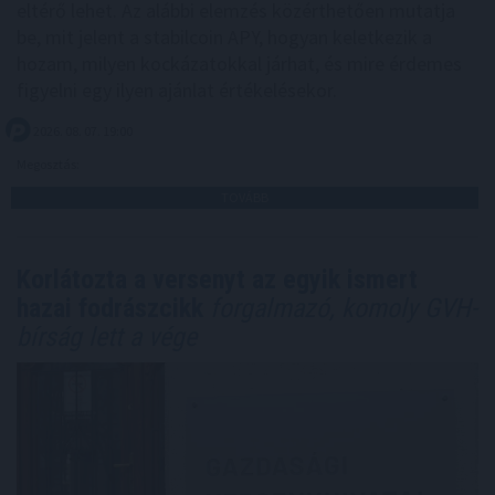
eltérő lehet. Az alábbi elemzés közérthetően mutatja
be, mit jelent a stabilcoin APY, hogyan keletkezik a
hozam, milyen kockázatokkal járhat, és mire érdemes
figyelni egy ilyen ajánlat értékelésekor.
2026. 08. 07. 19:00
Megosztás:
TOVÁBB
Korlátozta a versenyt az egyik ismert
hazai fodrászcikk
forgalmazó, komoly GVH-
bírság lett a vége