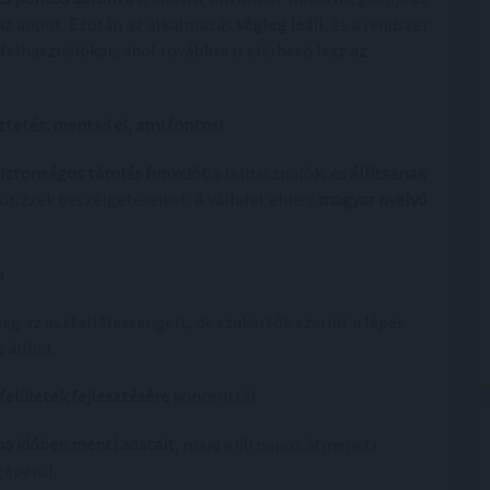
az appot. Ezután az alkalmazás
végleg leáll
, és a rendszer
felhasználókat, ahol továbbra is elérhető lesz az
tetés: mentsd el, ami fontos!
biztonságos tárolás funkciót
a felhasználók, és
állítsanak
rizzék beszélgetéseiket. A vállalat ehhez
magyar nyelvű
n
meg az asztali Messengert, de szakértők szerint a lépés
s
állhat.
felületek fejlesztésére
koncentrál.
ha időben menti adatait
, majd a 60 napos átmeneti
épéről.