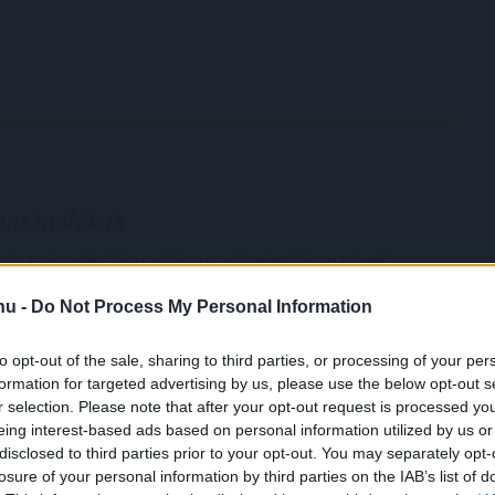
használók is
yár második hőkupolája ismét jelentősen növelte a
nálatát. A hűtés helyszínenként átlagosan napi 4,29
.hu -
Do Not Process My Personal Information
t igényelt a Daikin klímákat és hőszivattyúkat
cta alkalmazás anonim, országos használati adatai
to opt-out of the sale, sharing to third parties, or processing of your per
formation for targeted advertising by us, please use the below opt-out s
r selection. Please note that after your opt-out request is processed y
1:00
Megosztás:
TOVÁBB
eing interest-based ads based on personal information utilized by us or
disclosed to third parties prior to your opt-out. You may separately opt-
losure of your personal information by third parties on the IAB’s list of