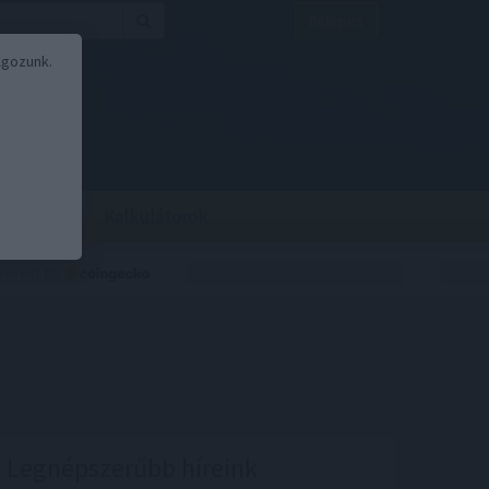
Belépés
lgozunk.
BOR
BIRS
Kalkulátorok
Legnépszerűbb híreink