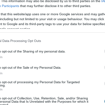
. This information may also be disclosed by us to third parties on the
IA
Participants
that may further disclose it to other third parties.
 that this website/app uses one or more Google services and may gath
úniusi teljesítménye
including but not limited to your visit or usage behaviour. You may click 
 to Google and its third-party tags to use your data for below specifi
a várakozásoktót, már az előzetes GDP-adatok is
ogle consent section.
a nem volt erős - állapították meg az MTI-nek
zonytalanok alapvetően a külpiaci feltételek miatt,
l Data Processing Opt Outs
ett az évekig húzódó recesszión.
:05
Megosztás:
TOVÁBB
o opt-out of the Sharing of my personal data.
In
o opt-out of the Sale of my Personal Data.
egawattal
csökkentette
In
to opt-out of processing my Personal Data for Targeted
gyipari Szövetség (MAVESZ) tagvállalatai csaknem
ing.
ttal (MW) csökkentették villamosenergia-
In
sukat és jelentősen visszafogták vízfelhasználásukat
o opt-out of Collection, Use, Retention, Sale, and/or Sharing
l beérkezett információk alapján, ez a felhasználás-
ersonal Data that Is Unrelated with the Purposes for which it
lected.