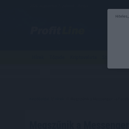
2026. augusztus 7., péntek - Ibolya
Hiteles
Hírek
Tőzsde
Kriptovaluta
Stabilcoin
Kezdőoldal
//
Hírek
// Megszűnik a Messenger - a Face
Megszűnik a Messenger