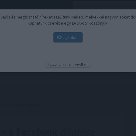
, valós és megbízható híreket szállítunk Neked, melyekkel nagyon sokat do
Kaphatunk cserébe egy LÁJK-ot? Köszönjük!
Lájkolom
Nyugdíj
Biztosítási befektetések
BU
Köszönöm, már like-oltam
book döntése végleges
 - a Facebook
döntése