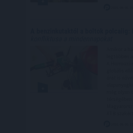
2026. 08. 06. 2
A benzinkutaktól a boltok polcaiig: 
konfliktusa a mindennapokat
Amikor a há
legtöbben a
A Hormuzi-s
globális el
árát is növe
alapanyagkö
még olyan t
térségében á
Magyarorszá
XTB szakért
2026. 08. 06. 1