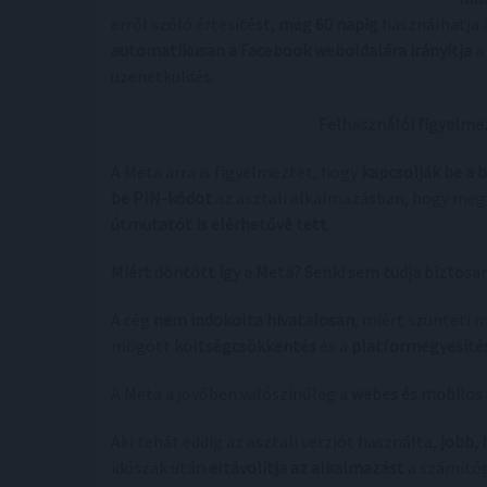
erről szóló értesítést,
még 60 napig
használhatja 
automatikusan a Facebook weboldalára irányítja
a 
üzenetküldés.
Felhasználói figyelmez
A Meta arra is figyelmeztet, hogy
kapcsolják be a 
be PIN-kódot
az asztali alkalmazásban, hogy megő
útmutatót is elérhetővé tett
.
Miért döntött így a Meta? Senki sem tudja biztosa
A cég
nem indokolta hivatalosan
, miért szünteti 
mögött
költségcsökkentés
és a
platformegyesíté
A Meta a jövőben valószínűleg a
webes és mobilos 
Aki tehát eddig az asztali verziót használta,
jobb, 
időszak után
eltávolítja az alkalmazást
a számítóg