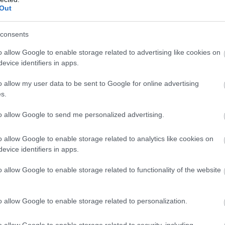
az országosan elért eredmények mintegy 25
Out
eszi ki - közölte a szervezet csütörtökön az MTI-vel.
3:00
Megosztás:
TOVÁBB
consents
o allow Google to enable storage related to advertising like cookies on
evice identifiers in apps.
i
tárgyalásokat a bértranszparencia
o allow my user data to be sent to Google for online advertising
s.
gon is új korszakot hoz az Európai Unió
rencia-szabályozása, amely minden eddiginél
to allow Google to send me personalized advertising.
á teszi a vállalati javadalmazást: a munkavállalók
gal kérhetik ki munkáltatójuktól az azonos értékű
o allow Google to enable storage related to analytics like cookies on
ők átlagos bérét. A WHC szakértői arra
evice identifiers in apps.
tnek, hogy az új irányelv nemcsak a bértárgyalások
o allow Google to enable storage related to functionality of the website
 változtatja meg, de komoly adminisztrációs és
elkészülést is megkövetel a hazai cégektől.
o allow Google to enable storage related to personalization.
2:00
Megosztás:
TOVÁBB
o allow Google to enable storage related to security, including