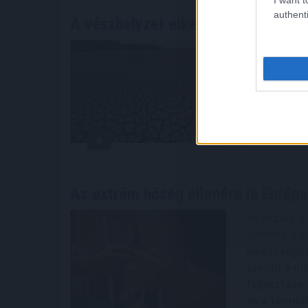
authenti
A vészhelyzet elkerülésén
dolgozna
A rendkívül
már nem a l
kialakulásá
MTI-vel csü
Szakmaközi
2026. 08. 06. 2
Az extrém hőség ellenére is Európa
Az aszály, 
ellenére a 
lehetőséget
szerint a m
fejlesztése,
és a termel