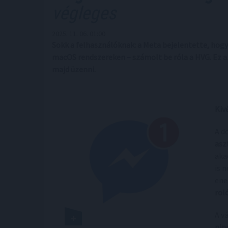
végleges
2025. 11. 06. 01:00
Sokk a felhasználóknak: a Meta bejelentette, hog
macOS rendszereken – számolt be róla a HVG. Ez az
majd üzenni.
Kiv
A d
asz
aka
is 
ene
rol
A v
nin