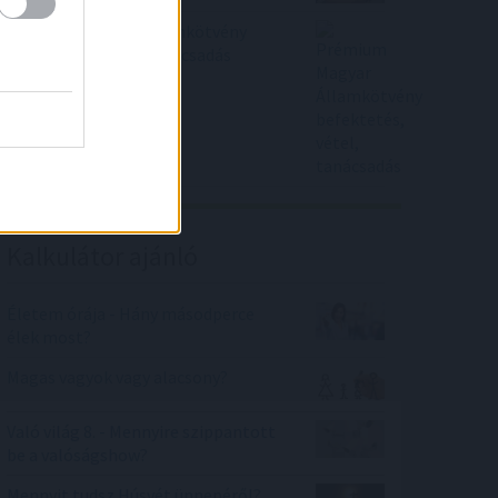
Prémium Magyar Államkötvény
befektetés, vétel, tanácsadás
Kalkulátor ajánló
Életem órája - Hány másodperce
élek most?
Magas vagyok vagy alacsony?
Való világ 8. - Mennyire szippantott
be a valóságshow?
Mennyit tudsz Húsvét ünnepéről?