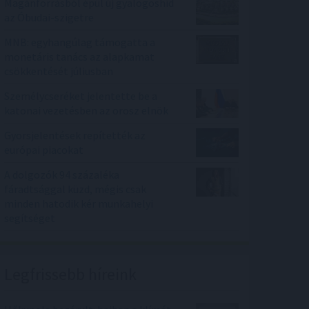
Magánforrásból épül új gyalogoshíd
az Óbudai-szigetre
MNB: egyhangúlag támogatta a
monetáris tanács az alapkamat
csökkentését júliusban
Személycseréket jelentette be a
katonai vezetésben az orosz elnök
Gyorsjelentések repítették az
európai piacokat
A dolgozók 94 százaléka
fáradtsággal küzd, mégis csak
minden hatodik kér munkahelyi
segítséget
Legfrissebb híreink