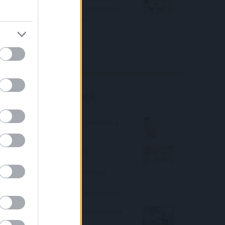
piaci konszenzus feletti számokat
közölt a tőzsdei vállalat
4IG elemzés
Richter elemzés
Befektetési tippek
Idén is erős maradhat a kereslet a
babaváró hitel iránt
Bankmonitor közlemény -
"Februárban változna a
hitelkamatod? 11 százalékkal
mérsékelheti a
törlesztőrészletedet a kamatstop"
Jó hírek a Richter részvényeseknek