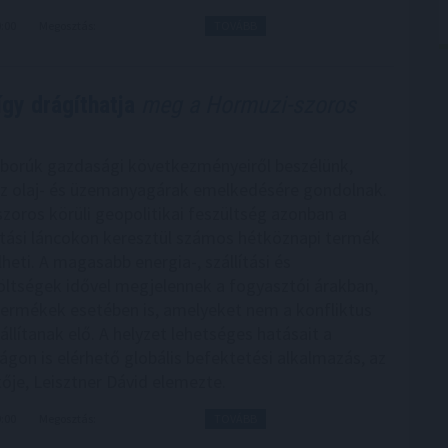
0:00
Megosztás:
TOVÁBB
így drágíthatja
meg a Hormuzi-szoros
borúk gazdasági következményeiről beszélünk,
z olaj- és üzemanyagárak emelkedésére gondolnak.
zoros körüli geopolitikai feszültség azonban a
látási láncokon keresztül számos hétköznapi termék
lheti. A magasabb energia-, szállítási és
ltségek idővel megjelennek a fogyasztói árakban,
ermékek esetében is, amelyeket nem a konfliktus
llítanak elő. A helyzet lehetséges hatásait a
gon is elérhető globális befektetési alkalmazás, az
ője, Leisztner Dávid elemezte.
9:00
Megosztás:
TOVÁBB