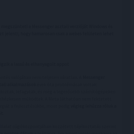
y megszünteti a Messenger asztali verzióját Windows és
t jelenti, hogy hamarosan csak a webes felületen lehet
égzik a lassú és elhanyagolt appot
öntés valójában nem teljesen váratlan. A
Messenger
tali alkalmazások
évek óta problémásak voltak:
doztak, lefagytak, és még a legerősebb számítógépeken
nehézkesen működtek. A Meta láthatóan nem fektetett
rgiát a fejlesztésükbe, most pedig
végleg lehúzza róluk a
ót
.
állalat súgóközpontjában közzétett tájékoztatás szerint
cs pontos dátum
a leállásra, ám amint valaki megkapja az