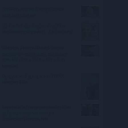
Törvényi döntés! A nyugdíjasnak
adót kell fizetnie
Így kaphat egy magyar nyugdíjas
olcsóbban gyógyszert - 7 lehetőség
Változás a használtautó-piacon:
meredeken esik a dízel, miközben
30%-kal nőtt a zöld autók iránti
kereslet
Új ügyvezető igazgató az ITAKA
Hungary élén
Beperelte a Trump-adminisztrációt
az új importvámok miatt a
szövetségi államok fele