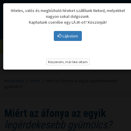
Hiteles, valós és megbízható híreket szállítunk Neked, melyekkel
nagyon sokat dolgozunk.
Kaphatunk cserébe egy LÁJK-ot? Köszönjük!
Lájkolom
Menü
Köszönöm, már like-oltam
Kezdőoldal
//
Hírek
// Miért az áfonya az egyik legérdekesebb
gyümölcs?
Miért az áfonya az egyik
legérdekesebb gyümölcs?