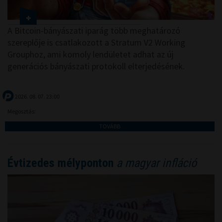
A Bitcoin-bányászati iparág több meghatározó
szereplője is csatlakozott a Stratum V2 Working
Grouphoz, ami komoly lendületet adhat az új
generációs bányászati protokoll elterjedésének.
2026. 08. 07. 23:00
Megosztás:
TOVÁBB
Évtizedes mélyponton
a magyar infláció