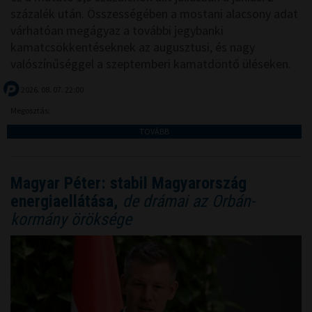
százalék után. Összességében a mostani alacsony adat
várhatóan megágyaz a további jegybanki
kamatcsökkentéseknek az augusztusi, és nagy
valószínűséggel a szeptemberi kamatdöntő üléseken.
2026. 08. 07. 22:00
Megosztás:
TOVÁBB
Magyar Péter: stabil Magyarország
energiaellátása,
de drámai az Orbán-
kormány öröksége