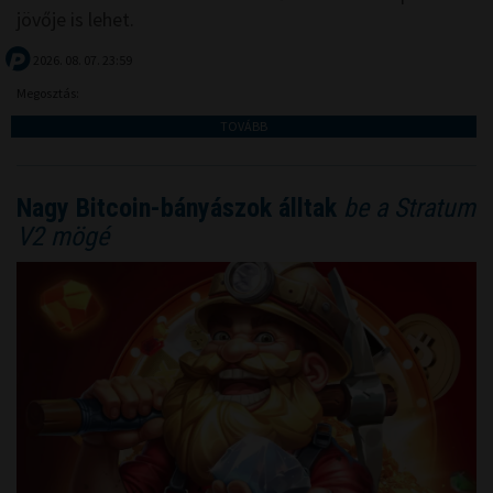
jövője is lehet.
2026. 08. 07. 23:59
Megosztás:
TOVÁBB
Nagy Bitcoin-bányászok álltak
be a Stratum
V2 mögé