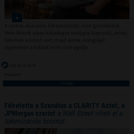
A sörhas elnevezés félrevezetőbb, mint gondolnánk.
Nem létezik olyan különleges biológiai kapcsoló, amely
felismeri a korsó sört, majd annak energiáját
egyenesen a köldök köré csomagolja.
2026. 08. 08. 01:00
Megosztás:
TOVÁBB
Félretette a Szenátus a CLARITY Actet, a
JPMorgan szerint
a Wall Street viheti el a
tokenizációs boomot