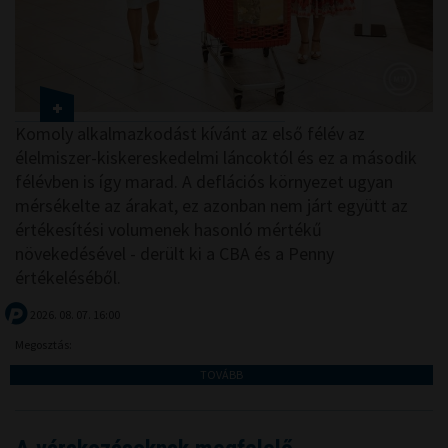
Komoly alkalmazkodást kívánt az első félév az
élelmiszer-kiskereskedelmi láncoktól és ez a második
félévben is így marad. A deflációs környezet ugyan
mérsékelte az árakat, ez azonban nem járt együtt az
értékesítési volumenek hasonló mértékű
növekedésével - derült ki a CBA és a Penny
értékeléséből.
2026. 08. 07. 16:00
Megosztás:
TOVÁBB