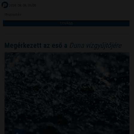
2026. 08. 08. 05:00
Megosztás:
TOVÁBB
Megérkezett az eső a
Duna vízgyűjtőjére