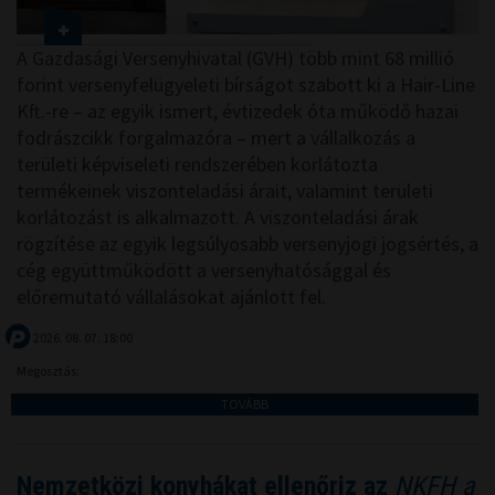
A Gazdasági Versenyhivatal (GVH) több mint 68 millió
forint versenyfelügyeleti bírságot szabott ki a Hair-Line
Kft.-re – az egyik ismert, évtizedek óta működő hazai
fodrászcikk forgalmazóra – mert a vállalkozás a
területi képviseleti rendszerében korlátozta
termékeinek viszonteladási árait, valamint területi
korlátozást is alkalmazott. A viszonteladási árak
rögzítése az egyik legsúlyosabb versenyjogi jogsértés, a
cég együttműködött a versenyhatósággal és
előremutató vállalásokat ajánlott fel.
2026. 08. 07. 18:00
Megosztás:
TOVÁBB
Nemzetközi konyhákat ellenőriz az
NKFH a