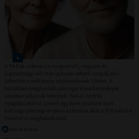
A férfiak számára is megnyitott, negyven év
jogosultsági idő után igénybe vehető nyugdíj első
pillantásra méltányos intézkedésnek tűnhet. A
háttérben meghúzódó pénzügyi következmények
azonban súlyosak lehetnek: Farkas András
nyugdíjszakértő szerint egy ilyen rendszer éves
költsége jelenlegi értéken számolva akár a 470 milliárd
forintot is meghaladhatná.
2026. 08. 08. 02:00
Megosztás: