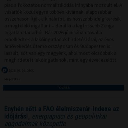
piac a fokozatos normalizálódás irányába mozdult el. A
vásárlók közül egyre többen kivárnak, alaposabban
összehasonlítják a kínálatot, és hosszabb ideig keresik
a megfelelő ingatlant – derül ki a legfrissebb Zenga
Ingatlan Radarból. Bár 2026 júliusában tovább
emelkedtek a lakóingatlanok hirdetési árai, az éves
árnövekedés üteme országosan és Budapesten is
lassult, sőt van egy megyénk, ahol most olcsóbbak a
meghirdetett lakóingatlanok, mint egy évvel ezelőtt.
2026. 08. 08. 06:00
Megosztás:
TOVÁBB
Enyhén nőtt a FAO élelmiszerár-indexe az
időjárási,
energiapiaci és geopolitikai
aggodalmak közepette