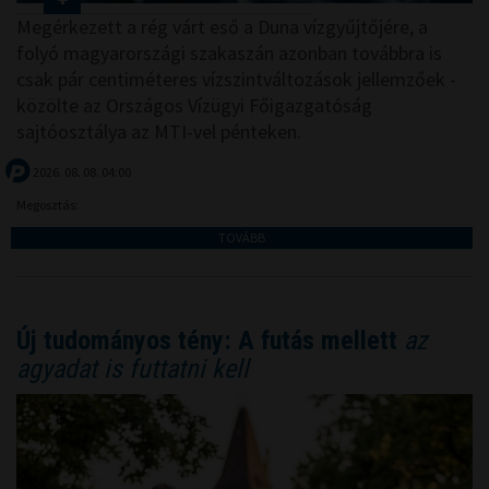
Megérkezett a rég várt eső a Duna vízgyűjtőjére, a
folyó magyarországi szakaszán azonban továbbra is
csak pár centiméteres vízszintváltozások jellemzőek -
közölte az Országos Vízügyi Főigazgatóság
sajtóosztálya az MTI-vel pénteken.
2026. 08. 08. 04:00
Megosztás:
TOVÁBB
Új tudományos tény: A futás mellett
az
agyadat is futtatni kell