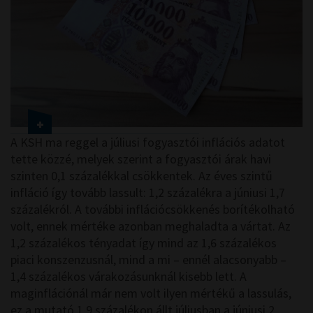
A KSH ma reggel a júliusi fogyasztói inflációs adatot
tette közzé, melyek szerint a fogyasztói árak havi
szinten 0,1 százalékkal csökkentek. Az éves szintű
infláció így tovább lassult: 1,2 százalékra a júniusi 1,7
százalékról. A további inflációcsökkenés borítékolható
volt, ennek mértéke azonban meghaladta a vártat. Az
1,2 százalékos tényadat így mind az 1,6 százalékos
piaci konszenzusnál, mind a mi – ennél alacsonyabb –
1,4 százalékos várakozásunknál kisebb lett. A
maginflációnál már nem volt ilyen mértékű a lassulás,
ez a mutató 1,9 százalékon állt júliusban a júniusi 2