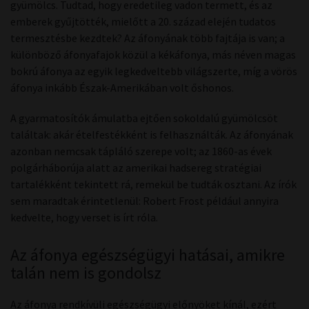
gyümölcs. Tudtad, hogy eredetileg vadon termett, és az
emberek gyűjtötték, mielőtt a 20. század elején tudatos
termesztésbe kezdtek? Az áfonyának több fajtája is van; a
különböző áfonyafajok közül a kékáfonya, más néven magas
bokrú áfonya az egyik legkedveltebb világszerte, míg a vörös
áfonya inkább Észak-Amerikában volt őshonos.
A gyarmatosítók ámulatba ejtően sokoldalú gyümölcsöt
találtak: akár ételfestékként is felhasználták. Az áfonyának
azonban nemcsak tápláló szerepe volt; az 1860-as évek
polgárháborúja alatt az amerikai hadsereg stratégiai
tartalékként tekintett rá, remekül be tudták osztani. Az írók
sem maradtak érintetlenül: Robert Frost például annyira
kedvelte, hogy verset is írt róla.
Az áfonya egészségügyi hatásai, amikre
talán nem is gondolsz
Az áfonya rendkívüli egészségügyi előnyöket kínál, ezért