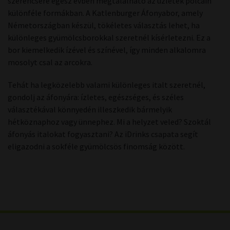
szerencsére egész évben megtalálható az üzletek polcain
különféle formákban. A Katlenburger Áfonyabor, amely
Németországban készül, tökéletes választás lehet, ha
különleges gyümölcsborokkal szeretnél kísérletezni. Ez a
bor kiemelkedik ízével és színével, így minden alkalomra
mosolyt csal az arcokra.
Tehát ha legközelebb valami különleges italt szeretnél,
gondolj az áfonyára: ízletes, egészséges, és széles
választékával könnyedén illeszkedik bármelyik
hétköznaphoz vagy ünnephez. Mi a helyzet veled? Szoktál
áfonyás italokat fogyasztani? Az iDrinks csapata segít
eligazodni a sokféle gyümölcsös finomság között.