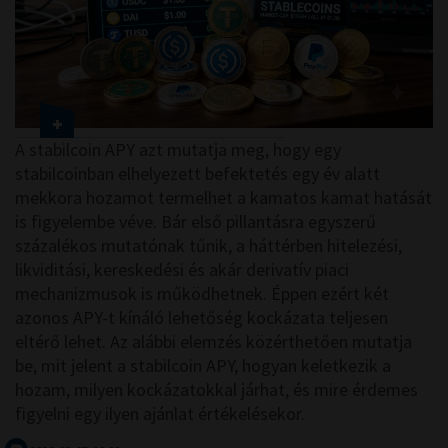
A stabilcoin APY azt mutatja meg, hogy egy
stabilcoinban elhelyezett befektetés egy év alatt
mekkora hozamot termelhet a kamatos kamat hatását
is figyelembe véve. Bár első pillantásra egyszerű
százalékos mutatónak tűnik, a háttérben hitelezési,
likviditási, kereskedési és akár derivatív piaci
mechanizmusok is működhetnek. Éppen ezért két
azonos APY-t kínáló lehetőség kockázata teljesen
eltérő lehet. Az alábbi elemzés közérthetően mutatja
be, mit jelent a stabilcoin APY, hogyan keletkezik a
hozam, milyen kockázatokkal járhat, és mire érdemes
figyelni egy ilyen ajánlat értékelésekor.