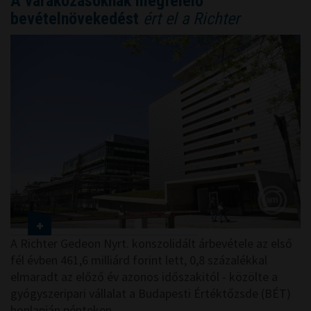
A várakozásoknak megfelelő
bevételnövekedést
ért el a Richter
A Richter Gedeon Nyrt. konszolidált árbevétele az első
fél évben 461,6 milliárd forint lett, 0,8 százalékkal
elmaradt az előző év azonos időszakitól - közölte a
gyógyszeripari vállalat a Budapesti Értéktőzsde (BÉT)
honlapján pénteken.