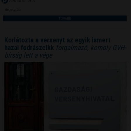
2026. 08. 07. 19:00
Megosztás:
TOVÁBB
Korlátozta a versenyt az egyik ismert
hazai fodrászcikk
forgalmazó, komoly GVH-
bírság lett a vége