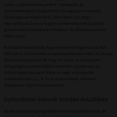
sokan „szuperélelmiszerként” emlegetik. Az
antioxidánsokkal teli gyümölcs támogatja a szervezet
fiatalságának megőrzését. Előfordult már, hogy
elgondolkodtál azon, hogyan csökkenthetnéd a szabad
gyökök okozta károkat a testedben? Az áfonya pontosan
ebben segít.
Kutatások kimutatták, hogy rendszeres fogyasztása akár
20%-kal is csökkentheti a sejtkárosodás mértékét. Az áfonya
jótékony hatása nem áll meg itt; a szív- és érrendszeri
betegségek szempontjából is kiemelt szerepe van. Az
érfalak rugalmasságát fokozza, segít a vérnyomás
csökkentésében, C-, K- és A-vitaminokkal, valamint
mangánnal látja el a szervezeted.
Gyümölcsös örömök minden évszakban
Az áfonya szezonja leginkább a nyári hónapokban van, de