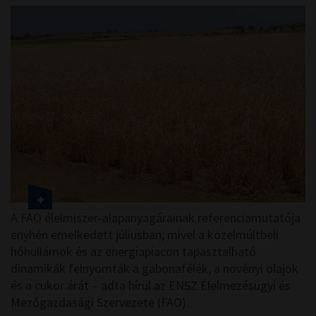
A FAO élelmiszer-alapanyagárainak referenciamutatója
enyhén emelkedett júliusban, mivel a közelmúltbeli
hőhullámok és az energiapiacon tapasztalható
dinamikák felnyomták a gabonafélék, a növényi olajok
és a cukor árát – adta hírül az ENSZ Élelmezésügyi és
Mezőgazdasági Szervezete (FAO).