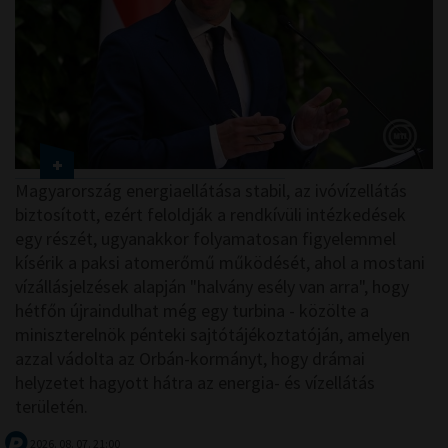
Magyarország energiaellátása stabil, az ivóvízellátás
biztosított, ezért feloldják a rendkívüli intézkedések
egy részét, ugyanakkor folyamatosan figyelemmel
kísérik a paksi atomerőmű működését, ahol a mostani
vízállásjelzések alapján "halvány esély van arra", hogy
hétfőn újraindulhat még egy turbina - közölte a
miniszterelnök pénteki sajtótájékoztatóján, amelyen
azzal vádolta az Orbán-kormányt, hogy drámai
helyzetet hagyott hátra az energia- és vízellátás
területén.
2026. 08. 07. 21:00