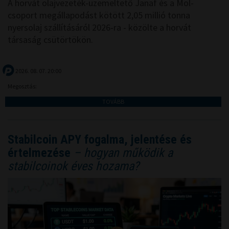
A horvát olajvezeték-üzemeltető Janaf és a Mol-
csoport megállapodást kötött 2,05 millió tonna
nyersolaj szállításáról 2026-ra - közölte a horvát
társaság csütörtökön.
2026. 08. 07. 20:00
Megosztás:
TOVÁBB
Stabilcoin APY fogalma, jelentése és
értelmezése
– hogyan működik a
stabilcoinok éves hozama?