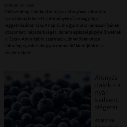
2025. 08. 07. 12:00
Valószínűleg találkoztál már az áfonyával különféle
formákban: lehetett sütemények dísze vagy épp
reggelikásában társ. Az apró, lila gyümölcs nemcsak ízének
köszönheti népszerűségét, hanem egészségügyi előnyeinek
is. Észak-Amerikából származik, de valóban olyan
különleges, mint ahogyan mondják? Merüljünk el a
részletekben!
Áfonyás
italok – a
nyár
kedvenc
slágerei
Az áfonya
önmagában is