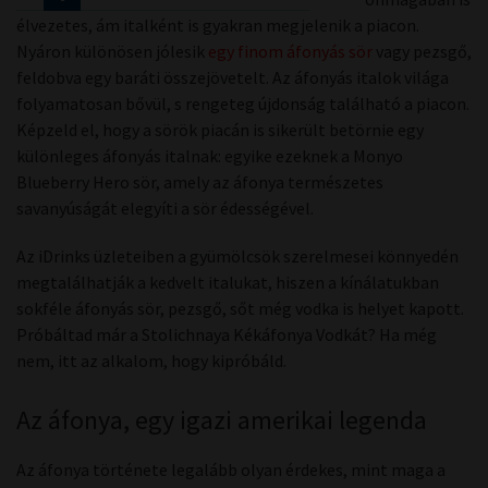
élvezetes, ám italként is gyakran megjelenik a piacon.
Nyáron különösen jólesik
egy finom áfonyás sör
vagy pezsgő,
feldobva egy baráti összejövetelt. Az áfonyás italok világa
folyamatosan bővül, s rengeteg újdonság található a piacon.
Képzeld el, hogy a sörök piacán is sikerült betörnie egy
különleges áfonyás italnak: egyike ezeknek a Monyo
Blueberry Hero sör, amely az áfonya természetes
savanyúságát elegyíti a sör édességével.
Az iDrinks üzleteiben a gyümölcsök szerelmesei könnyedén
megtalálhatják a kedvelt italukat, hiszen a kínálatukban
sokféle áfonyás sör, pezsgő, sőt még vodka is helyet kapott.
Próbáltad már a Stolichnaya Kékáfonya Vodkát? Ha még
nem, itt az alkalom, hogy kipróbáld.
Az áfonya, egy igazi amerikai legenda
Az áfonya története legalább olyan érdekes, mint maga a