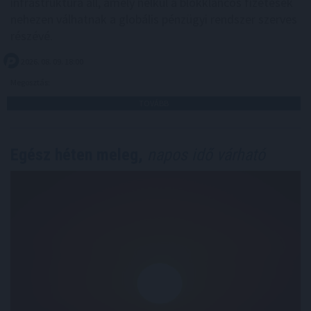
infrastruktúra áll, amely nélkül a blokkláncos fizetések
nehezen válhatnak a globális pénzügyi rendszer szerves
részévé.
2026. 08. 09. 18:00
Megosztás:
TOVÁBB
Egész héten meleg,
napos idő várható