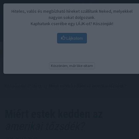
Hiteles, valós és megbízható híreket szállítunk Neked, melyekkel
nagyon sokat dolgozunk.
Kaphatunk cserébe egy LÁJK-ot? Köszönjük!
Lájkolom
Menü
Köszönöm, már like-oltam
Kezdőoldal
//
Hírek
// Miért estek kedden az amerikai tőzsdék?
Miért estek kedden az
amerikai tőzsdék?
2026. 06. 17. 06:30