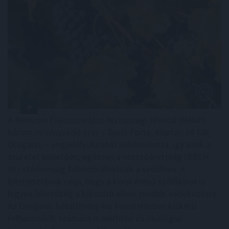
A Nemzeti Élelmiszerlánc-biztonsági Hivatal (Nébih)
három növényvédő szer – Decis Forte, Klartan 24 EW,
Oroganic – engedélyokiratát módosította, így azok a
szüretet követően, egészen a vesszőérettség (BBCH
91) stádiumáig felhasználhatóak a szőlőben. A
kiterjesztések célja, hogy a korai érésű szőlőkben is
legyen lehetőség a károsító elleni további védekezésre.
Az Oroganic készítmény kis kiszerelésben kiskerti
felhasználók számára is elérhető és ökológiai