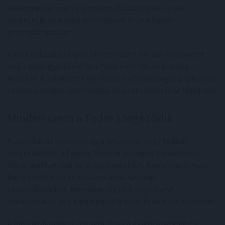
kedveznek az ipari és pénzügyi vállalatoknak, mivel
csökkentik működési költségeiket és javíthatják
profitkilátásaikat.
Ennek hatására az ipari szektor közel 3%-kal emelkedett,
míg a pénzügyi részvények több mint 1%-os pluszba
kerültek. A befektetők így részben a technológiai papírokból
ezekbe a ciklikus szektorokba csoportosították át tőkéjüket.
Minden szem a Fedre szegeződik
A piacokat az is óvatosságra késztette, hogy kedden
megkezdődött a Federal Reserve kétnapos kamatdöntő
ülése, amelyet már az új jegybankelnök, Kevin Warsh vezet.
Bár a befektetők nem számítanak azonnali
kamatváltozásra, kiemelten figyelik majd Warsh
nyilatkozatait és a kamatpályára vonatkozó előrejelzéseket.
A bizonytalanságot fokozta, hogy a májusi lakásépítési