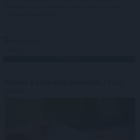
félmillióval több turistára számít a jövő heti teljes
napfogyatkozás miatt.
2026. 08. 09. 20:00
Megosztás:
TOVÁBB
Ezekkel a számokkal nyerhettél
a hatos
lottón!