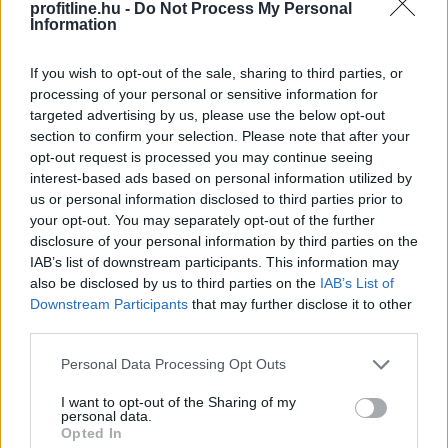
profitline.hu -
Do Not Process My Personal
a kritikusok és a közönség véleményét.
Information
2026. 08. 10. 01:00
If you wish to opt-out of the sale, sharing to third parties, or
Megosztás:
processing of your personal or sensitive information for
targeted advertising by us, please use the below opt-out
TOVÁBB
section to confirm your selection. Please note that after your
opt-out request is processed you may continue seeing
interest-based ads based on personal information utilized by
MNB-alelnök: az euróbevezetés
us or personal information disclosed to third parties prior to
követelményeinek
elérése a teljes
your opt-out. You may separately opt-out of the further
gazdaság számára hasznos
disclosure of your personal information by third parties on the
IAB’s list of downstream participants. This information may
also be disclosed by us to third parties on the
IAB’s List of
Downstream Participants
that may further disclose it to other
third parties.
Please note that this website/app uses one or more Google
Personal Data Processing Opt Outs
services and may gather and store information including but
not limited to your visit or usage behaviour. You may click to
I want to opt-out of the Sharing of my
personal data.
grant or deny consent to Google and its third-party tags to
Opted In
use your data for below specified purposes in below Google