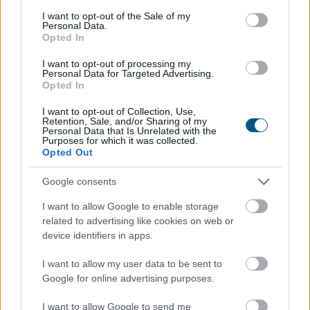
consent section.
I want to opt-out of the Sale of my
Personal Data.
Opted In
I want to opt-out of processing my
Personal Data for Targeted Advertising.
Opted In
A világgazdasági folyamatokat vizsgálva a jegybank
I want to opt-out of Collection, Use,
által júniusban meghatározott, 2 százalék alatti éves
Retention, Sale, and/or Sharing of my
Personal Data that Is Unrelated with the
inflációs szint továbbra is reális - jelentette ki a Magyar
Purposes for which it was collected.
Opted Out
Nemzeti Bank (MNB) alelnöke az MNB Podcast
legutóbbi adásában. Banai Péter Benő az MNB által az
Google consents
MTI-hez vasárnap eljuttatott közlemény szerint
kiemelte: a jegybank elsődleges célja az árstabilitás
I want to allow Google to enable storage
elérése és fenntartása mellett konstruktív partnerként
related to advertising like cookies on web or
device identifiers in apps.
részt venni az eurózónához történő csatlakozás
feltételeinek elérésében.
I want to allow my user data to be sent to
Google for online advertising purposes.
2026. 08. 09. 23:00
Megosztás:
I want to allow Google to send me