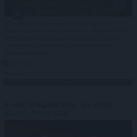
Az andalúziai Niebla város közelében nyolcezer
hektáron pusztít erdőtűz, emiatt hat településről 500
embert evakuáltak elővigyázatosságból - közölte
Antonio Sanz, a tartomány vészhelyzet-kezelési
tanácsosa vasárnap.
2026. 08. 10. 02:00
Megosztás:
TOVÁBB
A világ 10 legjobb filmje, ami valaha
készült - hányat láttál?