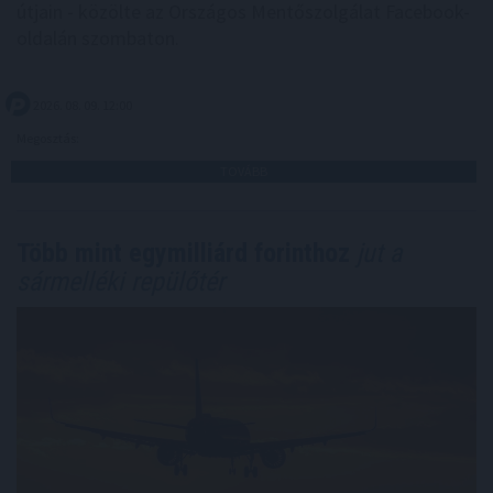
útjain - közölte az Országos Mentőszolgálat Facebook-
oldalán szombaton.
2026. 08. 09. 12:00
Megosztás:
TOVÁBB
Több mint egymilliárd forinthoz
jut a
sármelléki repülőtér