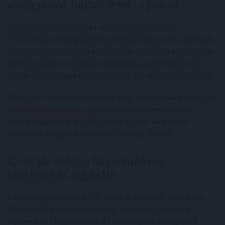
chipgyártók húzták lefelé a piacot
Az elmúlt hónapok egyik legnagyobb nyertese a
mesterséges intelligencia és a félvezetőipar volt, ezért sok
befektető most nyereséget realizált ezekben a papírokban.
Az Nvidia 1,5%-ot veszített értékéből, az AMD több mint
4%-ot esett, míg az Intel több mint 5%-os mínuszban zárt.
Mivel ezek a vállalatok jelentős súlyt képviselnek a Nasdaq és
az S&P 500 indexekben
, gyengélkedésük elegendő volt
ahhoz, hogy lefelé húzzák a teljes piacot, még annak
ellenére is, hogy más szektorok jól teljesítettek.
Az olajár esése a hagyományos
szektorokat segítette
A Brent típusú kőolaj ára 80 dollár alá süllyedt, miután az
Egyesült Államok és Irán között előrelépés történt a
diplomáciai tárgyalásokon. Az alacsonyabb energiaárak