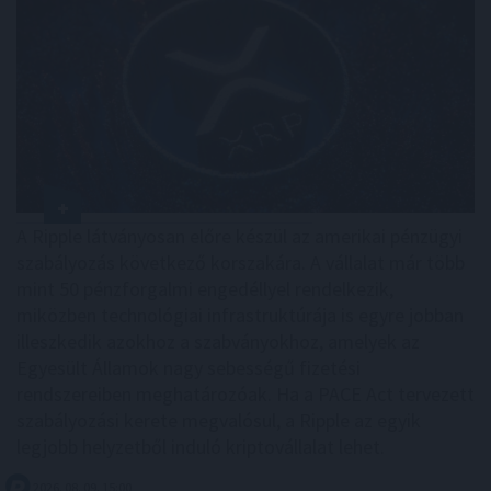
A Ripple látványosan előre készül az amerikai pénzügyi
szabályozás következő korszakára. A vállalat már több
mint 50 pénzforgalmi engedéllyel rendelkezik,
miközben technológiai infrastruktúrája is egyre jobban
illeszkedik azokhoz a szabványokhoz, amelyek az
Egyesült Államok nagy sebességű fizetési
rendszereiben meghatározóak. Ha a PACE Act tervezett
szabályozási kerete megvalósul, a Ripple az egyik
legjobb helyzetből induló kriptovállalat lehet.
2026. 08. 09. 15:00