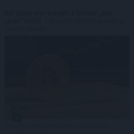
Két blokk után megállt a Bitcoin „anti-
spam” forkja
– elsöprő többség maradt az
eredeti láncon
A Bitcoin közösségében hónapok óta zajló vita
hétvégén tényleges láncszakadáshoz (forkhoz)