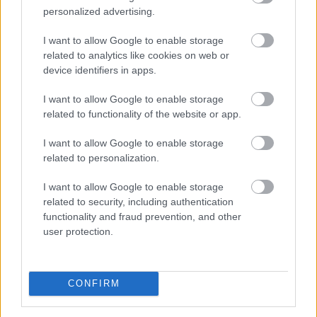
personalized advertising.
TOVÁBB
I want to allow Google to enable storage
related to analytics like cookies on web or
Egyetlen szám mutatja, mikor állhat
le
device identifiers in apps.
Michael Saylor Bitcoin-eladása
I want to allow Google to enable storage
related to functionality of the website or app.
I want to allow Google to enable storage
related to personalization.
I want to allow Google to enable storage
related to security, including authentication
functionality and fraud prevention, and other
user protection.
CONFIRM
A Strategy (MSTR), Michael Saylor Bitcoin-