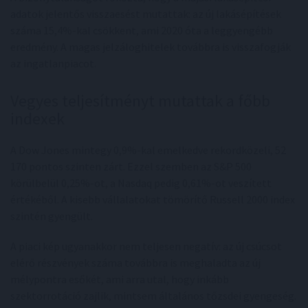
adatok jelentős visszaesést mutattak: az új lakásépítések
száma 15,4%-kal csökkent, ami 2020 óta a leggyengébb
eredmény. A magas jelzáloghitelek továbbra is visszafogják
az ingatlanpiacot.
Vegyes teljesítményt mutattak a főbb
indexek
A Dow Jones mintegy 0,9%-kal emelkedve rekordközeli, 52
170 pontos szinten zárt. Ezzel szemben az S&P 500
körülbelül 0,25%-ot, a Nasdaq pedig 0,61%-ot veszített
értékéből. A kisebb vállalatokat tömörítő Russell 2000 index
szintén gyengült.
A piaci kép ugyanakkor nem teljesen negatív: az új csúcsot
elérő részvények száma továbbra is meghaladta az új
mélypontra esőkét, ami arra utal, hogy inkább
szektorrotáció zajlik, mintsem általános tőzsdei gyengeség.