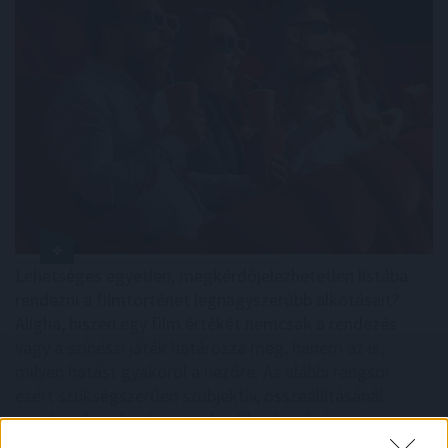
Lehetséges egyetlen, megkérdőjelezhetetlen listába
rendezni a filmtörténet legnagyszerűbb alkotásait?
Aligha, hiszen egy film értékét nemcsak a rendezés
vagy a színészi játék határozza meg, hanem az is,
milyen hatást gyakorol a nézőre. Az alábbi rangsor
ezért szükségszerűen szubjektív, összeállításánál
azonban figyelembe vettük a filmek művészi
jelentőségét, kulturális hatását, időtállóságát, valamint