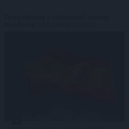
Spanyolország a szokásosnál mintegy
félmillióval
több turistára számít
Spanyolország az ilyenkor szokásosnál mintegy