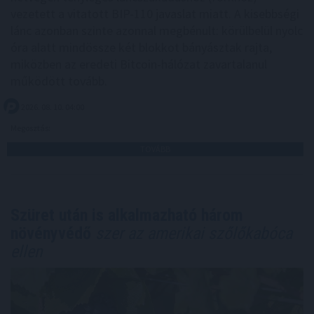
vezetett a vitatott BIP-110 javaslat miatt. A kisebbségi
lánc azonban szinte azonnal megbénult: körülbelül nyolc
óra alatt mindössze két blokkot bányásztak rajta,
miközben az eredeti Bitcoin-hálózat zavartalanul
működött tovább.
2026. 08. 10. 04:00
Megosztás:
TOVÁBB
Szüret után is alkalmazható három
növényvédő
szer az amerikai szőlőkabóca
ellen