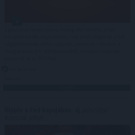
Egész jövő héten napos, meleg idő várható, a hét
közepén kisebb enyhüléssel; csak a hét elején és a hét
végén lehetnek néhol záporok, zivatarok - derül ki a
HungaroMet Zrt. előrejelzéséből, amelyet vasárnap
juttattak el az MTI-hez.
2026. 08. 09. 16:00
Megosztás:
TOVÁBB
Ripple a Fed kapujában: új
pénzügyi
korszak jöhet