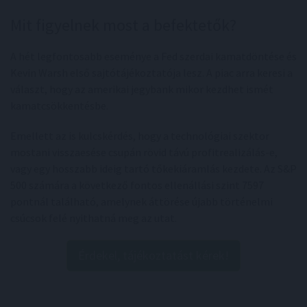
Mit figyelnek most a befektetők?
A hét legfontosabb eseménye a Fed szerdai kamatdöntése és
Kevin Warsh első sajtótájékoztatója lesz. A piac arra keresi a
választ, hogy az amerikai jegybank mikor kezdhet ismét
kamatcsökkentésbe.
Emellett az is kulcskérdés, hogy a technológiai szektor
mostani visszaesése csupán rövid távú profitrealizálás-e,
vagy egy hosszabb ideig tartó tőkekiáramlás kezdete. Az S&P
500 számára a következő fontos ellenállási szint 7597
pontnál található, amelynek áttörése újabb történelmi
csúcsok felé nyithatná meg az utat.
Érdekel, tájékoztatást kérek!