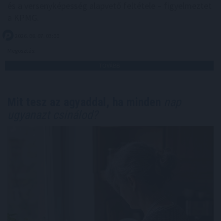
és a versenyképesség alapvető feltétele – figyelmeztet
a KPMG.
2026. 08. 07. 03:00
Megosztás:
TOVÁBB
Mit tesz az agyaddal, ha minden
nap
ugyanazt csinálod?