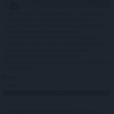
Magyarországon is új korszakot hoz az Európai Unió
bértranszparencia-szabályozása, amely minden
eddiginél átláthatóbbá teszi a vállalati javadalmazást: a
munkavállalók ezentúl joggal kérhetik ki
munkáltatójuktól az azonos értékű munkát végzők
átlagos bérét. A WHC szakértői arra figyelmeztetnek,
hogy az új irányelv nemcsak a bértárgyalások
dinamikáját változtatja meg, de komoly
adminisztrációs és kulturális felkészülést is megkövetel
a hazai cégektől.
2026. 08. 06. 22:00
Megosztás:
TOVÁBB
A vészhelyzet elkerülésén
dolgoznak a