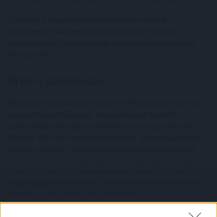
Ezen felül a magánszemélyek önerőből történő
épületenergetikai beruházásait áfavisszatérítéssel,
kedvezményes áfakulccsal vagy egyéb adókedvezménnyel
támogatnák.
Új EU-s szabályozás
Mindeközben az Európai Parlament elfogadta az épületek
energiafogyasztásának és kibocsátásának további
csökkentését elősegítő szabályokról szóló javaslatokat.
Eszerint 2030-tól minden új épületnek - a köztulajdonban
lévőknek 2028-tól - kibocsátásmentesnek kellene lennie.
A most elfogadott intézkedéseknek továbbá az is a célja,
hogy a tagállamokban még több épületet újítsanak fel az
energiát legrosszabbul hasznosítók közül, és az
energiahatékonysággal kapcsolatos adatok cseréje is javulni