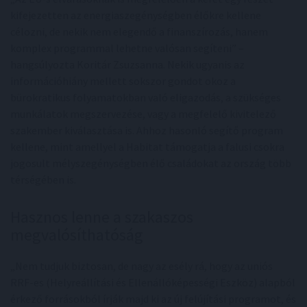
kifejezetten az energiaszegénységben élőkre kellene
célozni, de nekik nem elegendő a finanszírozás, hanem
komplex programmal lehetne valósan segíteni” –
hangsúlyozta Koritár Zsuzsanna. Nekik ugyanis az
információhiány mellett sokszor gondot okoz a
bürokratikus folyamatokban való eligazodás, a szükséges
munkálatok megszervezése, vagy a megfelelő kivitelező
szakember kiválasztása is. Ahhoz hasonló segítő program
kellene, mint amellyel a Habitat támogatja a falusi csokra
jogosult mélyszegénységben élő családokat az ország több
térségében is.
Hasznos lenne a szakaszos
megvalósíthatóság
„Nem tudjuk biztosan, de nagy az esély rá, hogy az uniós
RRF-es (Helyreállítási és Ellenállóképességi Eszköz) alapból
érkező forrásokból írják majd ki az új felújítási programot, és