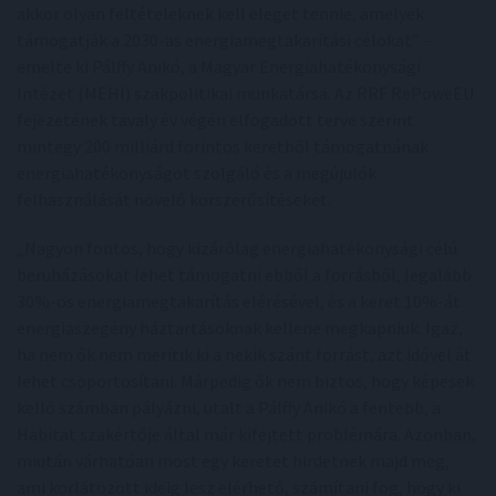
akkor olyan feltételeknek kell eleget tennie, amelyek
támogatják a 2030-as energiamegtakarítási célokat” –
emelte ki Pálffy Anikó, a Magyar Energiahatékonysági
Intézet (MEHI) szakpolitikai munkatársa. Az RRF RePoweEU
fejezetének tavaly év végén elfogadott terve szerint
mintegy 200 milliárd forintos keretből támogatnának
energiahatékonyságot szolgáló és a megújulók
felhasználását növelő korszerűsítéseket.
„Nagyon fontos, hogy kizárólag energiahatékonysági célú
beruházásokat lehet támogatni ebből a forrásból, legalább
30%-os energiamegtakarítás elérésével, és a keret 10%-át
energiaszegény háztartásoknak kellene megkapniuk. Igaz,
ha nem ők nem merítik ki a nekik szánt forrást, azt idővel át
lehet csoportosítani. Márpedig ők nem biztos, hogy képesek
kellő számban pályázni, utalt a Pálffy Anikó a fentebb, a
Habitat szakértője által már kifejtett problémára. Azonban,
miután várhatóan most egy keretet hirdetnek majd meg,
ami korlátozott ideig lesz elérhető, számítani fog, hogy ki