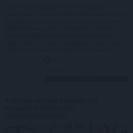
Az ipari termelés júniusi mutatói elmaradtak a
várakozásoktót, már az előzetes GDP-adatok is sejteni
engedték, hogy a fél év utolsó hónapja nem volt erős -
állapították meg az MTI-nek nyilatkozó elemzők. A
kilátások továbbra is bizonytalanok alapvetően a
külpiaci feltételek miatt, de majdnem biztos, hogy a
magyar ipar túllépett az évekig húzódó recesszión.
2026. 08. 07. 00:05
Megosztás:
TOVÁBB
A magyar vegyipar csaknem 200
megawattal
csökkentette
energiafelhasználását