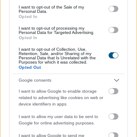
consent section.
I want to opt-out of the Sale of my
Personal Data.
Opted In
I want to opt-out of processing my
Personal Data for Targeted Advertising.
Opted In
I want to opt-out of Collection, Use,
Retention, Sale, and/or Sharing of my
Personal Data that Is Unrelated with the
Purposes for which it was collected.
Opted Out
Google consents
Annak ellenére, hogy az idei év második negyedévében
I want to allow Google to enable storage
related to advertising like cookies on web or
csökkentek az ingatlanárak, az eladók egy része
device identifiers in apps.
továbbra is a korábbi piaci helyzetből indul ki a hirdetési
árak meghatározásánál. A Balla Ingatlan szakértői
I want to allow my user data to be sent to
szerint ennek következtében még mindig gyakori az 5–
Google for online advertising purposes.
10 százalékos, sőt olykor a 15–20 százalékos túlárazás
is, ami jelentősen megnehezítheti, vagy adott esetben
I want to allow Google to send me