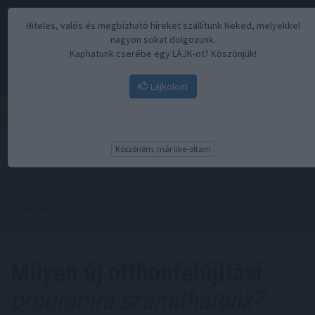
Hiteles, valós és megbízható híreket szállítunk Neked, melyekkel
nagyon sokat dolgozunk.
Kaphatunk cserébe egy LÁJK-ot? Köszönjük!
Lájkolom
Menü
Köszönöm, már like-oltam
Kezdőoldal
//
Hírek
// Milyen új otthonfelújítási programra
számíthatunk?
Milyen új otthonfelújítási
programra számíthatunk?