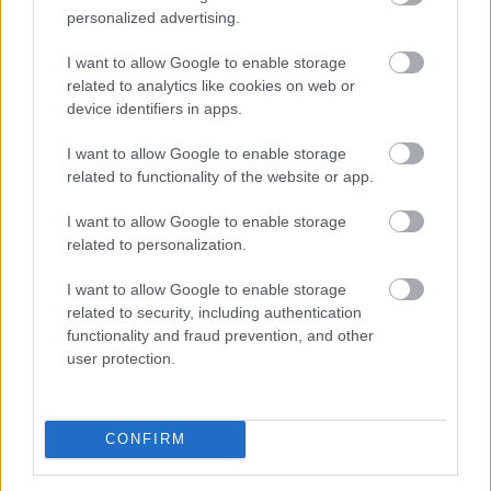
akár lehetetlenné is teszi az értékesítést.
personalized advertising.
2026. 08. 07. 04:00
I want to allow Google to enable storage
related to analytics like cookies on web or
Megosztás:
device identifiers in apps.
TOVÁBB
I want to allow Google to enable storage
related to functionality of the website or app.
Rekordhőség, rekordkockázat: a
I want to allow Google to enable storage
klímaváltozás
már a vállalatok működését
related to personalization.
is átírja
I want to allow Google to enable storage
related to security, including authentication
functionality and fraud prevention, and other
user protection.
CONFIRM