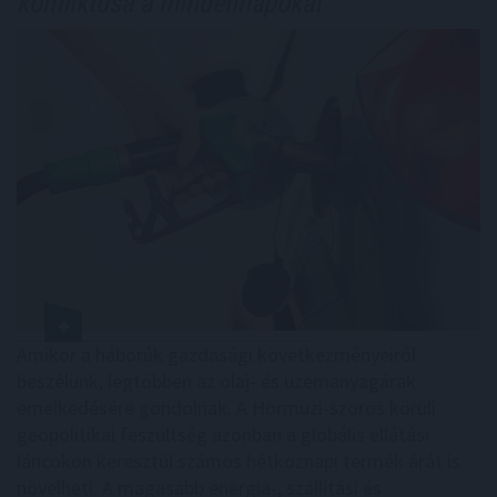
konfliktusa a mindennapokat
Amikor a háborúk gazdasági következményeiről
beszélünk, legtöbben az olaj- és üzemanyagárak
emelkedésére gondolnak. A Hormuzi-szoros körüli
geopolitikai feszültség azonban a globális ellátási
láncokon keresztül számos hétköznapi termék árát is
növelheti. A magasabb energia-, szállítási és