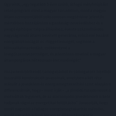
Úgy vélik, „egy legalább 5 évre szóló, átfogó mélyfelújítást
célzó program mind a magyar társadalom, mind a magyar
állam szempontjából sokszorosan megtérülne: jelentős
mértékben hozzájárulna a gazdasági növekedéshez és a
pangó építőipar talpra állásához, évente százmilliárdos
nagyságrendű állami bevételt generálna, erősítené hazánk
energiabiztonságát és -függetlenségét, segítené a
klímaalkalmazkodást, csökkentené a
levegőszennyezettséget, és jelentősen növelné a magyar
állampolgárok hétköznapi életminőségét.”
Vissza nem térítendő támogatásból és támogatott hitelből
összeálló konstrukciót javasolnak, amelyben a két rész
arányát a jövedelem és energiamegtakarítási szint alapján is
differenciálnák, hogy – mint írják – „a jómódú tulajdonosok is
motiváltak legyenek, de az alacsonyabb jövedelműek is bele
tudjanak vágni az energetikai felújításba”. Javasolják, hogy
minél nagyobb a fajlagos energiamegtakarítás mértéke,
annál nagyobb arányú legyen az állami támogatás.