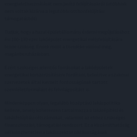
energiafelhasználását nem javító felújításokról (utóbbiak
nem voltak kizárva a legutóbbi otthonfelújítási
támogatásból).
Tudjuk, hogy a hazai épületállomány érdemi megújulásához
évi 100-130 ezer lakóépület energetikai mélyfelújítására
lenne szükség. Ennek most a töredéke valósul meg,
magánberuházásban.
Ezért szükséges jelentős forrásokat a lakóépületek
energetikai korszerűsítésére fordítani, beleértve a szakmai
szervezetek által kiemelt fontosságúnak tartott
szemléletformálást és felvilágosítást is.
Mindenképpen olyan, legalább középtávú lakáspolitika
kellene, amely koherensen tartalmazza a lakásépítési és
lakásfelújítási célszámokat, valamint az ehhez szükséges
finanszírozási, támogatási rendszert. Ez a kiszámíthatóság
nélkülözhetetlen a lakásszektor ciklikusságának