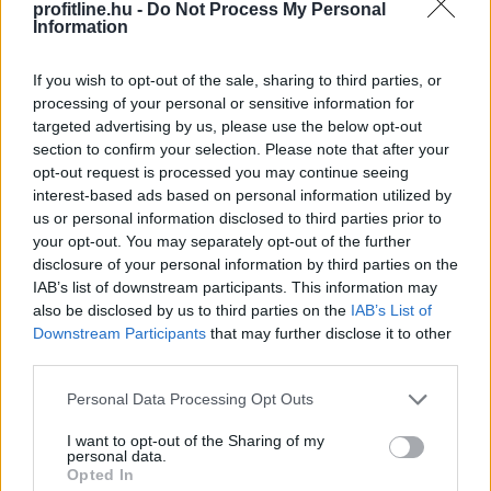
fog a felülvizsgálatnak köszönhetően.
profitline.hu -
Do Not Process My Personal
Information
A szabályozás a lakóépületek energiahatékony
korszerűsítését lépésenként teszi lehetővé, ellentétben az
If you wish to opt-out of the sale, sharing to third parties, or
eredeti, sokak által támadott koncepcióval, amely
processing of your personal or sensitive information for
kötelezővé tette volna az energiahatékonysági felújítást,
targeted advertising by us, please use the below opt-out
section to confirm your selection. Please note that after your
ezzel a lakástulajdonosokat magas, esetleg
opt-out request is processed you may continue seeing
megfizethetetlen költségekkel megterhelve.
interest-based ads based on personal information utilized by
us or personal information disclosed to third parties prior to
your opt-out. You may separately opt-out of the further
disclosure of your personal information by third parties on the
IAB’s list of downstream participants. This information may
also be disclosed by us to third parties on the
IAB’s List of
Downstream Participants
that may further disclose it to other
third parties.
Please note that this website/app uses one or more Google
Personal Data Processing Opt Outs
Megtorpant az áremelkedés, de sok eladó
services and may gather and store information including but
not limited to your visit or usage behaviour. You may click to
I want to opt-out of the Sharing of my
még
mindig durván túlárazza eladó
personal data.
grant or deny consent to Google and its third-party tags to
ingatlanát
Opted In
use your data for below specified purposes in below Google