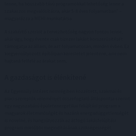
lenne, ha hosszabb távú programokkal lehetőség lenne a
szakaszos megvalósításra, akár 5-8 éves folyamatban” –
magyarázza a MEHI munkatársa.
A szakértő szerint a tervezhetőség nagyon fontos lenne,
akár úgy, hogy évente csak tízezer lakást korszerűsítését
támogatja az állam, de azt folyamatosan, minden évben. Ez
kiegyensúlyozott építőipari keresletet jelentene, ami nem
hajtaná felfelé az árakat sem,
A gazdaságot is élénkítené
Az Egyensúly Intézet nemrégiben közzétett, szakmai és
piaci szereplők véleményét összefoglaló álláspontja szerint
egy nagyszabású épületenergetikai felújítási program a
magyarok életminőségét és hazánk energiafüggetlenségét
is növelné, és hangsúlyozzák az átfogó lakásfelújítási
program mielőbbi megindításának szükségességét.