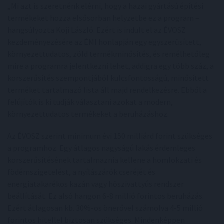
„Mi azt is szeretnénk elérni, hogy a hazai gyártású építési
termékeket hozza elsősorban helyzetbe ez a program –
hangsúlyozta Koji László. Ezért is indult el az ÉVOSZ
kezdeményezésére az ÉMI honlapján egy egyszerűsített,
környezettudatos, zöld termékminősítés, és remélhetőleg
mire a programra jelentkezni lehet, addigra egy több száz, a
korszerűsítés szempontjából kulcsfontosságú, minősített
terméket tartalmazó lista áll majd rendelkezésre. Ebből a
felújítók is ki tudják választani azokat a modern,
környezettudatos termékeket a beruházáshoz.
Az ÉVOSZ szerint minimum évi 150 milliárd forint szükséges
a programhoz. Egy átlagos nagyságú lakás érdemleges
korszerűsítésének tartalmaznia kellene a homlokzati és
födémszigetelést, a nyílászárók cseréjét és
energiatakarékos kazán vagy hőszivattyús rendszer
beállítását. Ez alsó hangon 6-8 millió forintos beruházás.
Ezért átlagosan kb. 30%-os önerővel számolva 4-5 millió
forintos hitellel biztosan szükséges. Mindenképpen