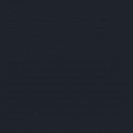
elsődleges.
Úgy véli, hogy most egy energetikai fókuszú program
várható, ami mindenképpen előremutató a korábbi,
esztétikai felújításokat is támogató programhoz képest.
Hozzátette, hogy az is jó lenne, ha nem a családpolitika
érvényesülne ezúttal, tehát bármely háztartás
hozzájuthatna a forrásokhoz.
Ami a finanszírozási eszközt illeti a kedvezményes hitel
mellett fontos a vissza nem térítendő támogatás, sőt a
nagyobb energiamegtakarítást sávosan emelkedve,
magasabb összeggel támogató rendszerben. A túlárazások
elkerülésére épülettípusonként lehetne maximalizálni az
egyes beruházási elemek költségeit. Azért, hogy a kevesebb
saját forrással rendelkező háztartások is hozzáférjenek a
támogatáshoz, mindenképpen előfinanszírozásra volna
szükség.
„Az EU-s elvárásoknak is megfelelően a keret egy részét