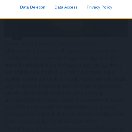
Data Deletion
Data Access
Privacy Policy
A kormány augusztus 1-jén módosította a
villamosenergia-ellátási válsághelyzet kezelésének
szabályait, ami jól mutatja, hogy az energiaellátást
érintő kockázatok kezelése egyre nagyobb figyelmet
kap szabályozói oldalról is. A rekordalacsony dunai
vízállás, a hőhullámok és az aszály egyértelművé teszik,
hogy a klímaváltozás már nem jövőbeli forgatókönyv:
kézzelfogható üzleti kockázat, amely a hazai
energiaellátástól a szabályozási környezeten át a napi
működésig egyre több területet érint. A vállalatok
számára ezért a fizikai klímakockázatok kezelése már
nem csak a szabályozói elvárásokat érintő
fenntarthatósági kérdés, hanem a működésbiztonság