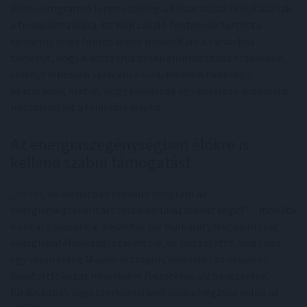
Külön programra lenne szükség a társasházak felújításának
a finanszírozására. Itt Koji László fontosnak tartotta
kiemelni, hogy fontos lenne módosítani a társasház
törvényt, hogy a korszerűsítések előmozdítása érdekében
érvényt lehessen szerezni a tulajdonosok többsége
akaratának, illetve, hogy előírjanak egy kötelező minimális
hozzájárulást a felújítási alapba.
Az energiaszegénységben élőkre is
kellene szabni támogatást
„Jó cél, ha várhatóan elinduló program az
energiamegtakarítást célzó beruházásokat segíti” – mondta
Koritár Zsuzsanna, a Habitat for Humanity Magyarország
energiahatékonysági szakértője, de hozzátette, hogy van
egy olyan réteg Magyarországon, amelynél az alapvető
komfortfokozat növelésére (vezetékes víz bevezetése,
fürdőszoba), vagy szerkezeti javítások elvégzése volna az