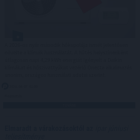
A 2026-os nyár második hőkupolája ismét jelentősen
növelte a klímák használatát. A hűtés helyszínenként
átlagosan napi 4,29 kWh energiát igényelt a Daikin
klímákat és hőszivattyúkat vezérlő Onecta alkalmazás
anonim, országos használati adatai szerint.
2026. 08. 07. 01:00
Megosztás:
TOVÁBB
Elmaradt a várakozásoktól az
ipar júniusi
teljesítménye