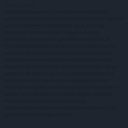
2024. 03. 17. 14:00
Az elmúlt hónapokban a szakmai berkekben hallható
információk mellett sajtóhírek is olvashatók arról, hogy már
az év első félévében megszülethet egy új, államilag
támogatott Otthon Felújítási Programról szóló
szabályozás, és a program nyár elején el is indulhat. A
Kormány jogszabályalkotási dokumentumaiból egyelőre
csak az derült ki biztosan, hogy a program keretében a
lakóingatlanok energetikai korszerűsítését lehet majd
elvégezni, de részletek még nem láttak napvilágot. Annyi
sejthető még abból, hogy nem a családtámogatásokért
felelős államtitkárság, hanem a Gazdaságfejlesztési
Minisztérium foglalkozik a témával, hogy az új program a
korábbi otthonfelújítási támogatásnál jóval szélesebb
körben lesz elérhető és nem csak azok az
ingatlantulajdonosok vehetnek részt a programban, akik
gyermeket nevelnek vagy vállalnak.