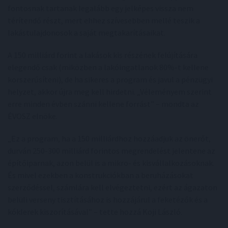
fontosnak tartanak legalább egy jelképes vissza nem
térítendő részt, mert ehhez szívesebben mellé teszik a
lakástulajdonosok a saját megtakarításaikat.
A 150 milliárd forint a lakások kis részének felújítására
elegendő csak (miközben a lakóingatlanok 80%-t kellene
korszerűsíteni), de ha sikeres a program és javul a pénzügyi
helyzet, akkor újra meg kell hirdetni. „Véleményem szerint
erre minden évben szánni kellene forrást” – mondta az
ÉVOSZ elnöke.
„Ez a program, ha a 150 milliárdhoz hozzáadjuk az önerőt,
durván 250-300 milliárd forintos megrendelést jelentene az
építőiparnak, azon belül is a mikro- és kisvállalkozásoknak.
És mivel ezekben a konstrukciókban a beruházásokat
szerződéssel, számlára kell elvégeztetni, ezért az ágazaton
belüli verseny tisztításához is hozzájárul a feketézők és a
kóklerek kiszorításával” – tette hozzá Koji László.