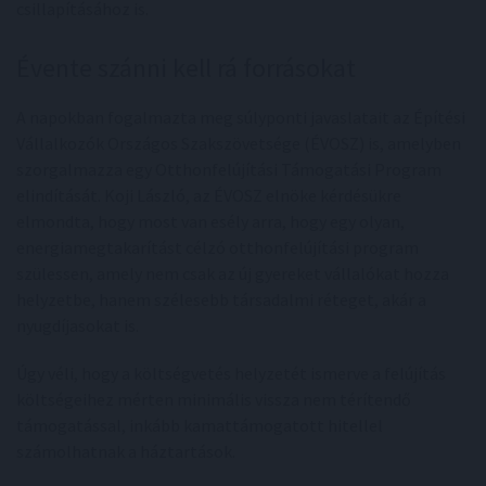
csillapításához is.
Évente szánni kell rá forrásokat
A napokban fogalmazta meg súlyponti javaslatait az Építési
Vállalkozók Országos Szakszövetsége (ÉVOSZ) is, amelyben
szorgalmazza egy Otthonfelújítási Támogatási Program
elindítását. Koji László, az ÉVOSZ elnöke kérdésükre
elmondta, hogy most van esély arra, hogy egy olyan,
energiamegtakarítást célzó otthonfelújítási program
szülessen, amely nem csak az új gyereket vállalókat hozza
helyzetbe, hanem szélesebb társadalmi réteget, akár a
nyugdíjasokat is.
Úgy véli, hogy a költségvetés helyzetét ismerve a felújítás
költségeihez mérten minimális vissza nem térítendő
támogatással, inkább kamattámogatott hitellel
számolhatnak a háztartások.