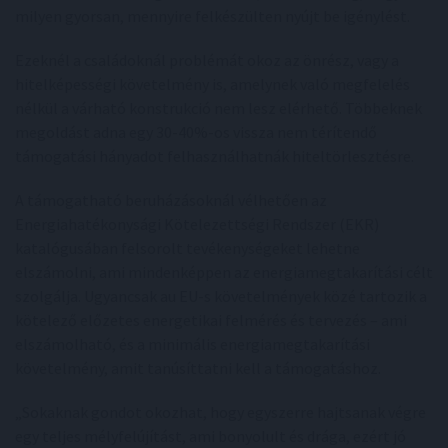
milyen gyorsan, mennyire felkészülten nyújt be igénylést.
Ezeknél a családoknál problémát okoz az önrész, vagy a
hitelképességi követelmény is, amelynek való megfelelés
nélkül a várható konstrukció nem lesz elérhető. Többeknek
megoldást adna egy 30-40%-os vissza nem térítendő
támogatási hányadot felhasználhatnák hiteltörlesztésre.
A támogatható beruházásoknál vélhetően az
Energiahatékonysági Kötelezettségi Rendszer (EKR)
katalógusában felsorolt tevékenységeket lehetne
elszámolni, ami mindenképpen az energiamegtakarítási célt
szolgálja. Ugyancsak au EU-s követelmények közé tartozik a
kötelező előzetes energetikai felmérés és tervezés – ami
elszámolható, és a minimális energiamegtakarítási
követelmény, amit tanúsíttatni kell a támogatáshoz.
„Sokaknak gondot okozhat, hogy egyszerre hajtsanak végre
egy teljes mélyfelújítást, ami bonyolult és drága, ezért jó