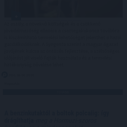
Az aszály, a növekvő költségek és a csökkenő
jövedelmezőség ellenére a csemegekukorica továbbra
is kiszámítható termelési lehetőséget jelenthet a hazai
gazdálkodóknak. A Syngenta szerint a magyar ágazat
jövőjének kulcsa az öntözés fejlesztése, a szélsőséges
időjárást jól viselő fajták használata és a termelési
hatékonyság növelése lehet.
2026. 08. 06. 20:00
Megosztás:
TOVÁBB
A benzinkutaktól a boltok polcaiig: így
drágíthatja
meg a Hormuzi-szoros