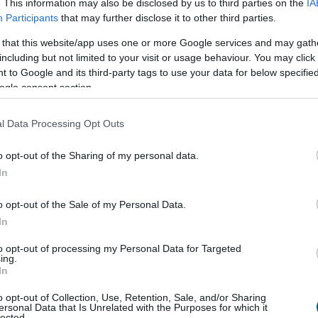
. This information may also be disclosed by us to third parties on the
IA
NKFH a kormányhivatalokkal együtt
Participants
that may further disclose it to other third parties.
Kereskedelmi és Fogyasztóvédelmi Hatóság (NKFH)
 that this website/app uses one or more Google services and may gath
vatalok bevonásával országos ellenőrzést végez a
including but not limited to your visit or usage behaviour. You may click 
konyhát képviselő vendéglátóhelyeken. Az
 to Google and its third-party tags to use your data for below specifi
k célja a fogyasztók egészségének védelme,
ogle consent section.
nak vizsgálata, hogy az érintett vállalkozások
az élelmiszer-biztonsági, higiéniai és fogyasztói
l Data Processing Opt Outs
i előírásokat.
o opt-out of the Sharing of my personal data.
7:00
Megosztás:
TOVÁBB
In
o opt-out of the Sale of my Personal Data.
In
kek
jelenlétét a kereskedelmi láncok
to opt-out of processing my Personal Data for Targeted
lmazkodást kívánt az első félév az élelmiszer-
ing.
In
elmi láncoktól és ez a második félévben is így
flációs környezet ugyan mérsékelte az árakat, ez
o opt-out of Collection, Use, Retention, Sale, and/or Sharing
 járt együtt az értékesítési volumenek hasonló
ersonal Data that Is Unrelated with the Purposes for which it
lected.