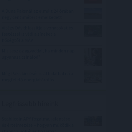
A Duna Paksnál az elmúlt 24 órában
négy centimétert emelkedett
Vitézy Dávid: lassítja a vonatokat és
festéssel is védi a síneket a
hőségtől a MÁV
Mit tesz az agyaddal, ha minden nap
ugyanazt csinálod?
Még Paks kiesését is áthidalhatná a
megfelelő energiatárolás
Legfrissebb híreink
Stabilcoin APY fogalma, jelentése
és értelmezése – hogyan működik a
stabilcoinok éves hozama?