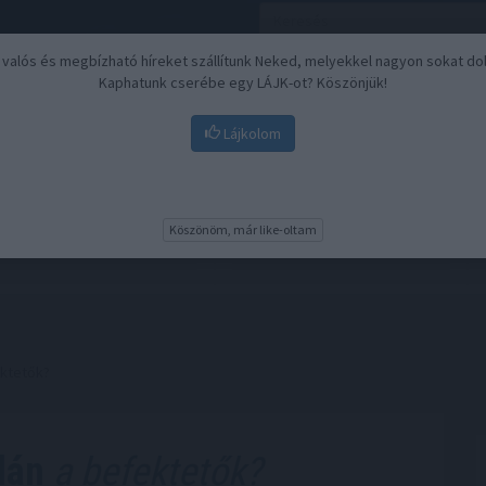
, valós és megbízható híreket szállítunk Neked, melyekkel nagyon sokat do
Kaphatunk cserébe egy LÁJK-ot? Köszönjük!
Lájkolom
Nyugdíj
Biztosítási befektetések
BU
Köszönöm, már like-oltam
ektetők?
dán
a befektetők?