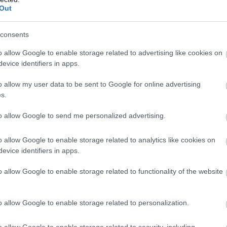
ekedésével - derült ki a CBA és a Penny
Out
ől.
consents
6:00
Megosztás:
TOVÁBB
o allow Google to enable storage related to advertising like cookies on
evice identifiers in apps.
elnövekedést
ért el a Richter
o allow my user data to be sent to Google for online advertising
edeon Nyrt. konszolidált árbevétele az első fél évben
s.
rd forint lett, 0,8 százalékkal elmaradt az előző év
to allow Google to send me personalized advertising.
akitól - közölte a gyógyszeripari vállalat a
rtéktőzsde (BÉT) honlapján pénteken.
o allow Google to enable storage related to analytics like cookies on
evice identifiers in apps.
4:00
Megosztás:
TOVÁBB
o allow Google to enable storage related to functionality of the website
nt az infláció
o allow Google to enable storage related to personalization.
 fogyasztói árak átlagosan 1,2 százalékkal haladták
o allow Google to enable storage related to security, including