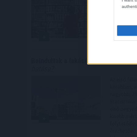
meg az egy 
authenti
százalékkal
Statisztikai
2026. 08. 07. 1
Beindultak a lakásépítések Magyar
hatása?
Az első félé
korábban, a
nagyobb, 29
Statisztikai
első negyed
kisebb mérté
folytatódot
érezhetően 