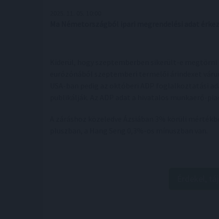
2025. 11. 05. 10:00
Ma Németországból ipari megrendelési adat érkez
Kiderül, hogy szeptemberben sikerült-e megtörni
eurózónából szeptemberi termelői árindexet várun
USA-ban pedig az októberi ADP foglalkoztatási ada
publikálják. Az ADP adat a hivatalos munkaerő-pia
A záráshoz közeledve Ázsiában 3% körüli mértékben
pluszban, a Hang Seng 0,3%-os mínuszban van.
Érdekel, tá