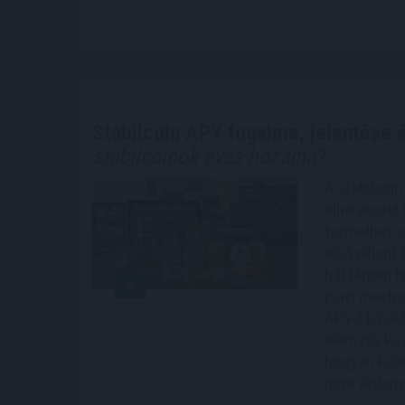
Stabilcoin APY fogalma, jelentése
stabilcoinok éves hozama?
A stabilcoi
elhelyezett
termelhet a
első pillan
háttérben hi
piaci mecha
APY-t kínáló
elemzés köz
hogyan kele
mire érdemes