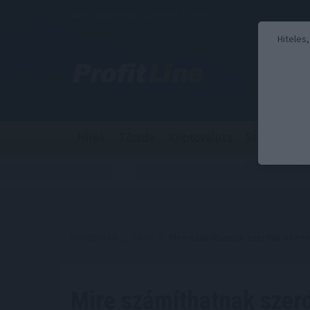
2026. augusztus 7., péntek - Ibolya
Hiteles
Hírek
Tőzsde
Kriptovaluta
Stabilcoin
Kezdőoldal
//
Hírek
// Mire számíthatnak szerdán a bef
Mire számíthatnak szer