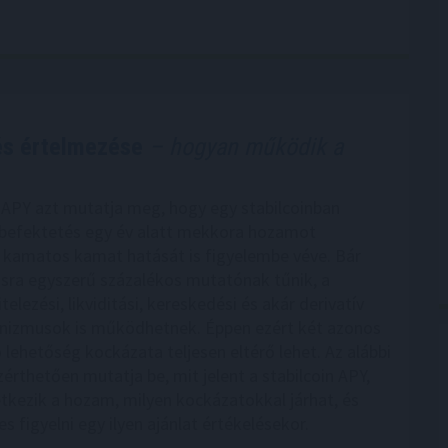
 és értelmezése
– hogyan működik a
n APY azt mutatja meg, hogy egy stabilcoinban
 befektetés egy év alatt mekkora hozamot
 kamatos kamat hatását is figyelembe véve. Bár
tásra egyszerű százalékos mutatónak tűnik, a
telezési, likviditási, kereskedési és akár derivatív
nizmusok is működhetnek. Éppen ezért két azonos
 lehetőség kockázata teljesen eltérő lehet. Az alábbi
érthetően mutatja be, mit jelent a stabilcoin APY,
tkezik a hozam, milyen kockázatokkal járhat, és
 figyelni egy ilyen ajánlat értékelésekor.