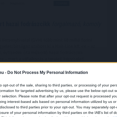
9:00
Megosztás:
TOVÁBB
rt hazai fodrászcikk
forgalmazó, komoly
 Versenyhivatal (GVH) több mint 68 millió forint
yeleti bírságot szabott ki a Hair-Line Kft.-re – az
t, évtizedek óta működő hazai fodrászcikk
 – mert a vállalkozás a területi képviseleti
n korlátozta termékeinek viszonteladási árait,
ületi korlátozást is alkalmazott. A viszonteladási
.hu -
Do Not Process My Personal Information
ése az egyik legsúlyosabb versenyjogi jogsértés, a
működött a versenyhatósággal és előremutató
to opt-out of the sale, sharing to third parties, or processing of your per
 ajánlott fel.
formation for targeted advertising by us, please use the below opt-out s
r selection. Please note that after your opt-out request is processed y
8:00
Megosztás:
TOVÁBB
eing interest-based ads based on personal information utilized by us or
disclosed to third parties prior to your opt-out. You may separately opt-
losure of your personal information by third parties on the IAB’s list of