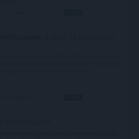
ínálat is.
2:00
Megosztás:
TOVÁBB
ötvényhozamok,
a forint 1%-kal gyengült
sökkenés után, az emelkedő olajárak és az amerikai
c stabilitását mutató adatok hatására az amerikai
am újra felfelé mozdult csütörtökön.
1:00
Megosztás:
TOVÁBB
l Street-i indexek
 részvénypiacok csütörtökön csökkenésben zártak,