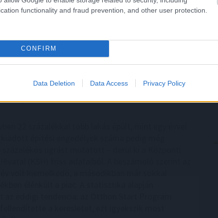
évvel korábbiakat, júniushoz képest pedig 0,1
cation functionality and fraud prevention, and other user protection.
 csökkentek - jelentette pénteken a Központi
 Hivatal (KSH).
CONFIRM
3:00
Megosztás:
TOVÁBB
Data Deletion
Data Access
Privacy Policy
országon
– Ez már az Otthon Start
vben 22 százalékkal több lakás épült, mint egy évvel
 kiadott építési engedélyek száma pedig még
 százalékos ugrást mutatott – derül ki a Központi
 Hivatal (KSH) friss adataiból. A beszámoló szerint az
év volt kiemelkedő, a másodikban már sokkal
kben élénkült a piac. A statisztika alapján
t az eddigi tendencia: az Otthon Start Program
fellendítette a keresletet, ezt igyekszik most