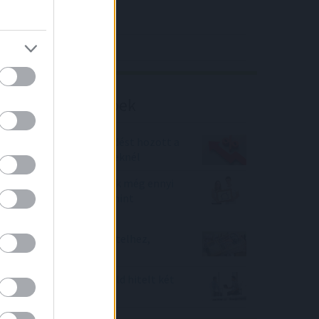
4IG elemzés
Richter elemzés
Befektetési tippek
Komoly kamatemelkedést hozott a
november a lakáshiteleknél
Soha nem folyósítottak még ennyi
lakáshitelt a bankok, mint
áprilisban
Így juthatsz gyorsan hitelhez,
alacsony kamattal!
Kicsit újranyitotta a zöld hitelt két
nagybank