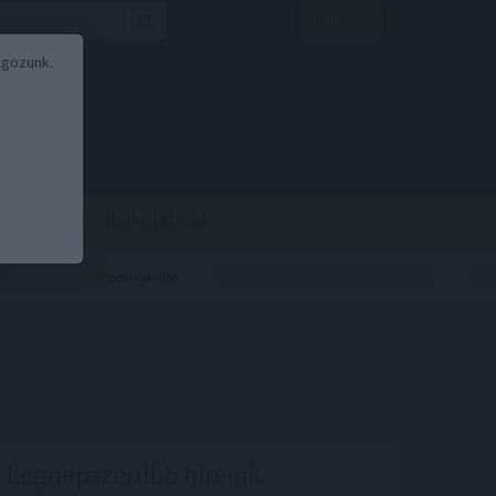
Belépés
lgozunk.
BOR
BIRS
Kalkulátorok
Legnépszerűbb híreink