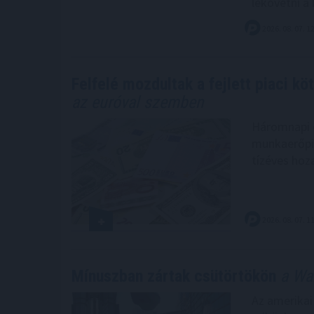
lekövetni a k
2026. 08. 07. 1
Felfelé mozdultak a fejlett piaci k
az euróval szemben
Háromnapi c
munkaerőpia
tízéves hoz
2026. 08. 07. 1
Mínuszban zártak csütörtökön
a Wal
Az amerikai