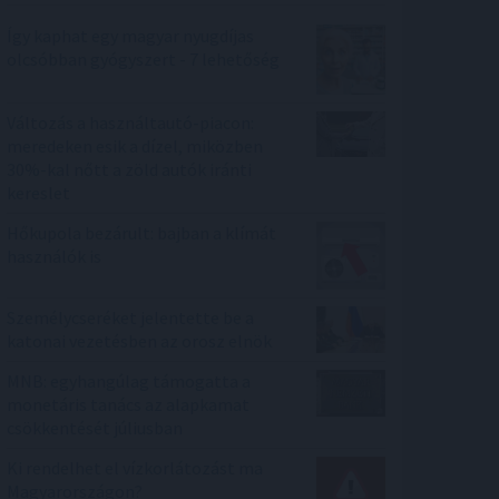
Így kaphat egy magyar nyugdíjas
olcsóbban gyógyszert - 7 lehetőség
Változás a használtautó-piacon:
meredeken esik a dízel, miközben
30%-kal nőtt a zöld autók iránti
kereslet
Hőkupola bezárult: bajban a klímát
használók is
Személycseréket jelentette be a
katonai vezetésben az orosz elnök
MNB: egyhangúlag támogatta a
monetáris tanács az alapkamat
csökkentését júliusban
Ki rendelhet el vízkorlátozást ma
Magyarországon?