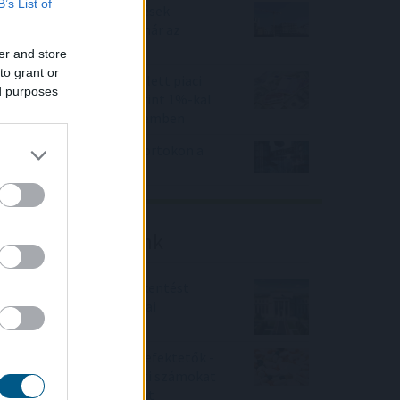
B’s List of
Beindultak a lakásépítések
Magyarországon – Ez már az
Otthon Start hatása?
er and store
to grant or
Felfelé mozdultak a fejlett piaci
ed purposes
kötvényhozamok, a forint 1%-kal
gyengült az euróval szemben
Mínuszban zártak csütörtökön a
Wall Street-i indexek
Friss elemzéseink
Fokozatos kamatcsökkentést
támogatnak az amerikai
jegybankárok
Örülhetnek a Richter befektetők -
piaci konszenzus feletti számokat
közölt a tőzsdei vállalat