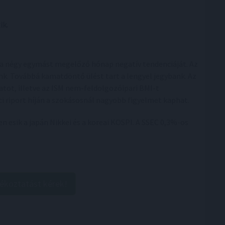
ik.
 a négy egymást megelőző hónap negatív tendenciáját. Az
k. Továbbá kamatdöntő ülést tart a lengyel jegybank. Az
tot, illetve az ISM nem-feldolgozóipari BMI-t
ci riport híján a szokásosnál nagyobb figyelmet kaphat.
 esik a japán Nikkei és a koreai KOSPI. A SSEC 0,3%-os
jékoztatást kérek!