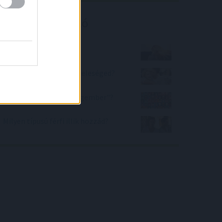
Kalkulátor ajánló
Jól mosok hajat?
Milyennek lát Téged a feleséged?
Mennyire vagy Te "átlagember"?
Milyen típusú férfi illik hozzád?