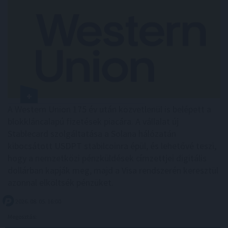
A Western Union 175 év után közvetlenül is belépett a
blokkláncalapú fizetések piacára. A vállalat új
Stablecard szolgáltatása a Solana hálózatán
kibocsátott USDPT stabilcoinra épül, és lehetővé teszi,
hogy a nemzetközi pénzküldések címzettjei digitális
dollárban kapják meg, majd a Visa rendszerén keresztül
azonnal elköltsék pénzüket.
2026. 08. 05. 16:00
Megosztás: