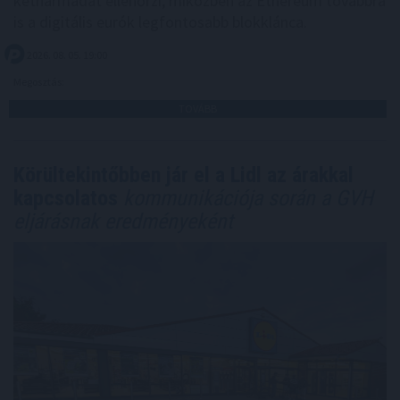
kétharmadát ellenőrzi, miközben az Ethereum továbbra
is a digitális eurók legfontosabb blokklánca.
2026. 08. 05. 19:00
Megosztás:
TOVÁBB
Körültekintőbben jár el a Lidl az árakkal
kapcsolatos
kommunikációja során a GVH
eljárásnak eredményeként