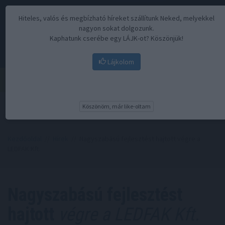
Hiteles, valós és megbízható híreket szállítunk Neked, melyekkel
nagyon sokat dolgozunk.
Kaphatunk cserébe egy LÁJK-ot? Köszönjük!
Lájkolom
Menü
Köszönöm, már like-oltam
Kezdőoldal
//
Hírek
// Nagyszabású fejlesztést hajtott végre a
LEDFAK Kft.
Nagyszabású fejlesztést
hajtott
végre a LEDFAK Kft.