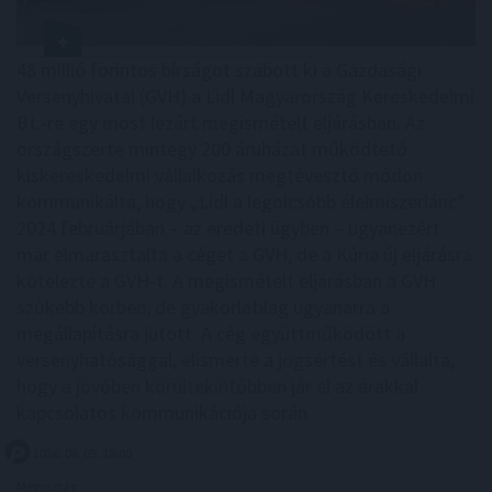
48 millió forintos bírságot szabott ki a Gazdasági
Versenyhivatal (GVH) a Lidl Magyarország Kereskedelmi
Bt.-re egy most lezárt megismételt eljárásban. Az
országszerte mintegy 200 áruházat működtető
kiskereskedelmi vállalkozás megtévesztő módon
kommunikálta, hogy „Lidl a legolcsóbb élelmiszerlánc”.
2024 februárjában – az eredeti ügyben – ugyanezért
már elmarasztalta a céget a GVH, de a Kúria új eljárásra
kötelezte a GVH-t. A megismételt eljárásban a GVH
szűkebb körben, de gyakorlatilag ugyanarra a
megállapításra jutott. A cég együttműködött a
versenyhatósággal, elismerte a jogsértést és vállalta,
hogy a jövőben körültekintőbben jár el az árakkal
kapcsolatos kommunikációja során.
2026. 08. 05. 18:00
Megosztás: