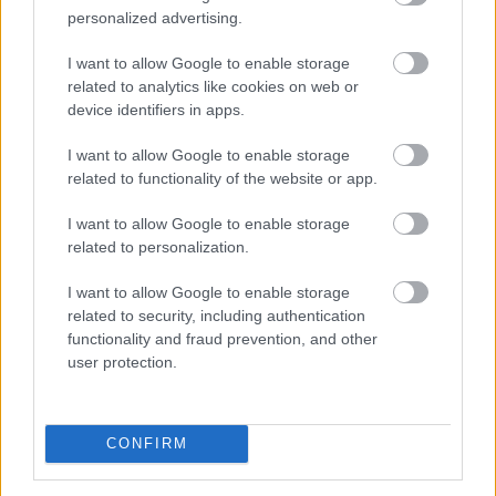
alapkamat csökkentéséről - olvasható az MNB
personalized advertising.
honlapján szerdán közzétett rövidített jegyzőkönyvben.
I want to allow Google to enable storage
related to analytics like cookies on web or
2026. 08. 05. 22:00
device identifiers in apps.
Megosztás:
I want to allow Google to enable storage
TOVÁBB
related to functionality of the website or app.
I want to allow Google to enable storage
related to personalization.
Jóval olcsóbb lett a villanyautók
és a
hibridek kötelezője
I want to allow Google to enable storage
related to security, including authentication
functionality and fraud prevention, and other
user protection.
CONFIRM