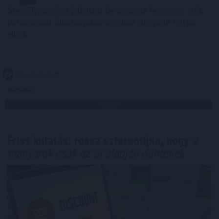
Személycseréket jelentett be az orosz fegyveres erők
parancsnoki állományában szerdán Vlagyimir Putyin
elnök.
2026. 08. 06. 06:00
Megosztás:
TOVÁBB
Friss kutatás: rossz sztereotípia, hogy
a
magyarok csak az ár alapján döntenek