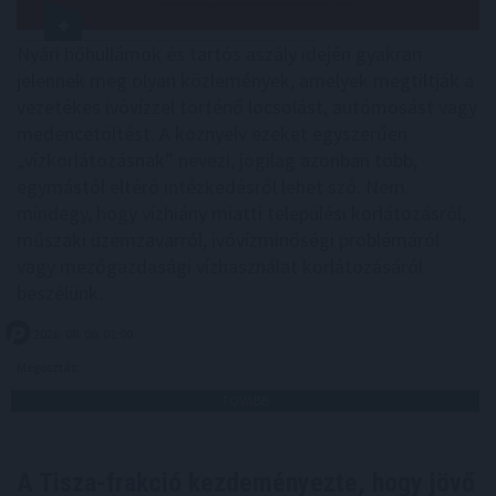
Nyári hőhullámok és tartós aszály idején gyakran
jelennek meg olyan közlemények, amelyek megtiltják a
vezetékes ivóvízzel történő locsolást, autómosást vagy
medencetöltést. A köznyelv ezeket egyszerűen
„vízkorlátozásnak” nevezi, jogilag azonban több,
egymástól eltérő intézkedésről lehet szó. Nem
mindegy, hogy vízhiány miatti települési korlátozásról,
műszaki üzemzavarról, ivóvízminőségi problémáról
vagy mezőgazdasági vízhasználat korlátozásáról
beszélünk.
2026. 08. 06. 01:00
Megosztás:
TOVÁBB
A Tisza-frakció kezdeményezte, hogy jövő