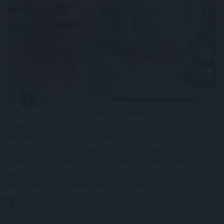
Sok magyar nyugdíjas havonta többféle gyógyszert
szed, ezért a patikában hagyott összeg könnyen
elérheti a több ezer vagy akár több tízezer forintot.
Kevesen tudják azonban, hogy a társadalombiztosítási
támogatás mellett közgyógyellátás, önkormányzati
segítség, egyedi méltányosság és olcsóbb helyettesítő
készítmény is csökkentheti a kiadásokat.
2026. 08. 06. 02:00
Megosztás: