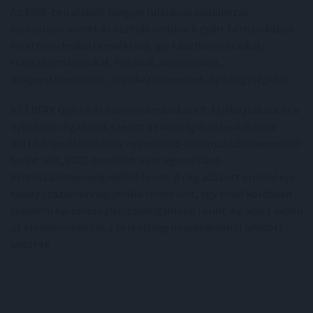
Az 1995-ben alakult magyar tulajdonú vállalkozás
elsősorban német és osztrák vevőknek gyárt bérmunkában
elektrotechnikai termékeket, így kábelkonfekciókat,
transzformátorokat, fojtókat, kapcsolókat,
mágnestekercseket, érintkezőelemeket, építőegységeket.
A LEDFAK Gyártó és Szereléstechnikai Kft. tájékoztatása és a
nyilvános cégadatok szerint a társaság értékesítésének
nettó árbevétele tavaly egymilliárd-háromszázhetvenmillió
forint volt, 2022-ben több mint egymilliárd-
kettőszázötvennégymillió forint. A cég adózott eredménye
tavaly százötvennégymillió forint volt, egy évvel korábban
csaknem háromszázhuszonnégymillió forint. Az adott évben
az eredményromlás a bérköltség növekedéséből adódott -
jelezték.