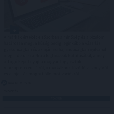
A márkák értékét elsősorban a minőség és a bizalom
határozza meg, a hűség pedig leginkább a vásárlási
gyakoriságban és az ajánlási hajlandóságban nyilvánul
meg – derül ki a Nitro legfrissebb kutatásából, amely
átfogó képet nyújt a magyar fogyasztók
márkapreferenciáiról, a márkákhoz fűződő viszonyáról
és a lojalitás mögött álló motivációkról.
2026. 08. 06. 05:00
Megosztás:
TOVÁBB