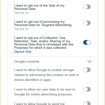
consent section.
I want to opt-out of the Sale of my
MNB: egyhangúlag támogatta a monetáris
Personal Data.
Opted In
tanács
az alapkamat csökkentését
júliusban
I want to opt-out of processing my
Personal Data for Targeted Advertising.
Opted In
I want to opt-out of Collection, Use,
Retention, Sale, and/or Sharing of my
Personal Data that Is Unrelated with the
Purposes for which it was collected.
Opted Out
Google consents
I want to allow Google to enable storage
related to advertising like cookies on web or
device identifiers in apps.
I want to allow my user data to be sent to
Google for online advertising purposes.
Enyhangúlag szavaztak a Magyar Nemzeti Bank (MNB)
Monetáris Tanácsának tagjai a július 21-i ülésen az
I want to allow Google to send me