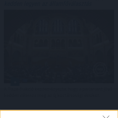
kedden legyen az államfőválasztás
A Tisza-frakció kezdeményezte, hogy a parlament jövő
kedden válassza meg az új köztársasági elnököt.