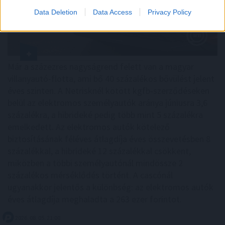
Data Deletion
Data Access
Privacy Policy
Már a százezres nagyságrend felett van a magyar
villanyautó-flotta, ami bő 40 százalékos bővülést jelent
éves szinten. A Netrisknél kötött kgfb-szerződéseken
belül az elektromos személyautók aránya júniusra 3,6
százalékra, a hibrideké pedig több mint 5 százalékra
emelkedett. Az elektromos autók kötelező
biztosításának féléves átlagdíja éves összevetésben 8
százalékkal, a hibrideké 12 százalékkal csökkent,
miközben a többi személyautónál mindössze 2
százalékos mérséklődés történt. A cascónál
ugyanakkor jelentős a különbség: az elektromos autók
éves átlagdíja meghaladta a 263 ezer forintot.
2026. 08. 05. 21:00