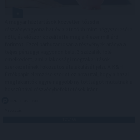
A magyar háztartások közvetlen tőzsdei
részvényvagyona hat év alatt több mint négyszeresére
nőtt, és először közelítette meg a 4 ezer milliárd
forintot. Ezzel párhuzamosan a részvények aránya a
teljes pénzügyi vagyonon belül 3 százalék fölé
emelkedett, ami a lakossági megtakarítások
szerkezetének fokozatos átalakulását jelzi. A K&H
Értékpapír elemzése szerint ez arra utal, hogy a hazai
megtakarítók egyre nagyobb nyitottságot mutatnak a
hosszú távú részvénybefektetések iránt.
2026. 08. 05. 13:00
Megosztás:
TOVÁBB