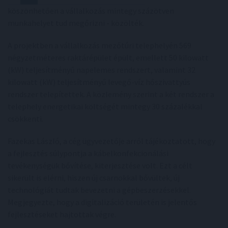
köszönhetően a vállalkozás mintegy százötven
munkahelyet tud megőrizni - közölték.
A projektben a vállalkozás mezőtúri telephelyén 569
négyzetméteres raktárépület épült, emellett 50 kilowatt
(kW) teljesítményű napelemes rendszert, valamint 32
kilowatt (kW) teljesítményű levegő-víz hőszivattyús
rendszer telepítettek. A közlemény szerint a két rendszer a
telephely energetikai költségét mintegy 30 százalékkal
csökkenti.
Fazekas László, a cég ügyvezetője arról tájékoztatott, hogy
a fejlesztés súlypontja a kábelkonfekcionálási
tevékenységük bővítése, kiterjesztése volt. Ezt a célt
sikerült is elérni, hiszen új csarnokkal bővültek, új
technológiát tudtak bevezetni a gépbeszerzésekkel.
Megjegyezte, hogy a digitalizáció területén is jelentős
fejlesztéseket hajtottak végre.