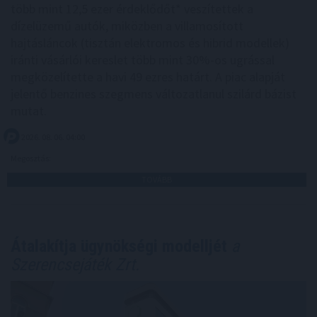
több mint 12,5 ezer érdeklődőt* veszítettek a
dízelüzemű autók, miközben a villamosított
hajtásláncok (tisztán elektromos és hibrid modellek)
iránti vásárlói kereslet több mint 30%-os ugrással
megközelítette a havi 49 ezres határt. A piac alapját
jelentő benzines szegmens változatlanul szilárd bázist
mutat.
2026. 08. 06. 04:00
Megosztás:
TOVÁBB
Átalakítja ügynökségi modelljét
a
Szerencsejáték Zrt.