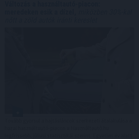
Változás a használtautó-piacon:
meredeken esik a dízel,
miközben 30%-kal
nőtt a zöld autók iránti kereslet
Tovább gyorsul a hajtásláncok szerkezeti átalakulása a
hazai használtautó-piacon a Használtautó.hu
legfrissebb, júliusi statisztikái szerint. Egyetlen év alatt