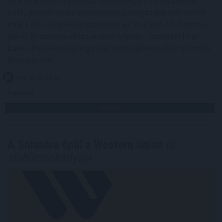
Az Erste Bank működési eredménye 11 százalékkal
nőtt, adózás utáni eredménye a magasabb adóterhek
miatt 20 százalékkal csökkent az idei első fél évben az
előző év azonos időszakához képest - ismertette a
bank elnök-vezérigazgatója sajtótájékoztatón szerdán
Budapesten.
2026. 08. 05. 17:00
Megosztás:
TOVÁBB
A Solanára épül a Western Union
új
stabilcoinkártyája