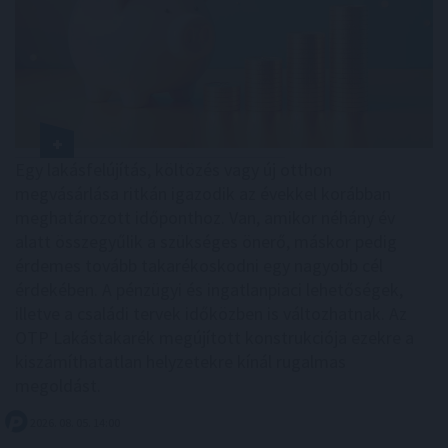
Egy lakásfelújítás, költözés vagy új otthon
megvásárlása ritkán igazodik az évekkel korábban
meghatározott időponthoz. Van, amikor néhány év
alatt összegyűlik a szükséges önerő, máskor pedig
érdemes tovább takarékoskodni egy nagyobb cél
érdekében. A pénzügyi és ingatlanpiaci lehetőségek,
illetve a családi tervek időközben is változhatnak. Az
OTP Lakástakarék megújított konstrukciója ezekre a
kiszámíthatatlan helyzetekre kínál rugalmas
megoldást.
2026. 08. 05. 14:00