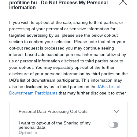
profitline.hu -
Do Not Process My Personal
2026. 08. 06. 00:05
Information
Megosztás:
If you wish to opt-out of the sale, sharing to third parties, or
TOVÁBB
processing of your personal or sensitive information for
targeted advertising by us, please use the below opt-out
section to confirm your selection. Please note that after your
Csökkenti a reaktor teljesítményét
a krskói
opt-out request is processed you may continue seeing
atomerőmű
interest-based ads based on personal information utilized by
us or personal information disclosed to third parties prior to
Szerda éjszakától fokozatosan csökkenti reaktorának
your opt-out. You may separately opt-out of the further
teljesítményét a szlovén-horvát tulajdonú Krsko
disclosure of your personal information by third parties on the
IAB’s list of downstream participants. This information may
Atomerőmű (NEK) a Száva alacsony vízhozama és
also be disclosed by us to third parties on the
IAB’s List of
magas vízhőmérséklete miatt - közölte az erőmű
Downstream Participants
that may further disclose it to other
vezetése.
third parties.
2026. 08. 05. 23:00
Please note that this website/app uses one or more Google
Personal Data Processing Opt Outs
services and may gather and store information including but
Megosztás:
not limited to your visit or usage behaviour. You may click to
I want to opt-out of the Sharing of my
TOVÁBB
personal data.
grant or deny consent to Google and its third-party tags to
Opted In
use your data for below specified purposes in below Google