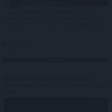
Lassítja a vonatokat a MÁV és festéssel is védi a
síneket a hőségtől - írta Vitézy Dávid közlekedési és
beruházási miniszter szerdán Facebook-bejegyzésében.
2026. 08. 05. 20:00
Megosztás:
TOVÁBB
Átlépte a 810 millió dollárt az eurós
stabilcoinok
piaca, az EURC toronymagasan
vezet