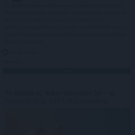
Az elmúlt napokban kibontakozó energiavészhelyzet
miatt a gazdasági szereplők részéről széles körben és
önkéntesen vállalt fogyasztáscsökkentés a
villamosenergia hálózat számára kezelhetőbbé teszi a
Paksi Atomerőmű szinte teljes kiesése miatti roppant
feszült helyzetet.
2026. 08. 05. 15:00
Megosztás:
TOVÁBB
Te döntöd el, mikor használod fel – új
konstrukció az OTP Lakástakaréknál