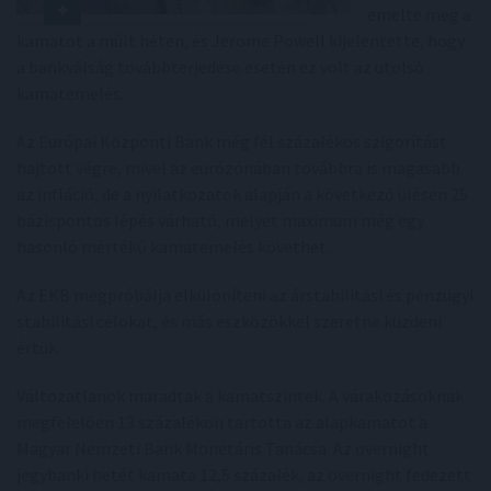
emelte meg a
kamatot a múlt héten, és Jerome Powell kijelentette, hogy
a bankválság továbbterjedése esetén ez volt az utolsó
kamatemelés.
Az Európai Központi Bank még fél százalékos szigorítást
hajtott végre, mivel az eurózónában továbbra is magasabb
az infláció, de a nyilatkozatok alapján a következő ülésen 25
bázispontos lépés várható, melyet maximum még egy
hasonló mértékű kamatemelés követhet.
Az EKB megpróbálja elkülöníteni az árstabilitási és pénzügyi
stabilitási célokat, és más eszközökkel szeretne küzdeni
értük.
Változatlanok maradtak a kamatszintek. A várakozásoknak
megfelelően 13 százalékon tartotta az alapkamatot a
Magyar Nemzeti Bank Monetáris Tanácsa. Az overnight
jegybanki betét kamata 12,5 százalék, az overnight fedezett