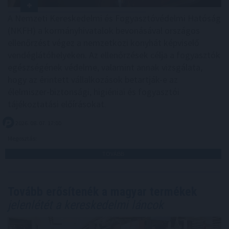
A Nemzeti Kereskedelmi és Fogyasztóvédelmi Hatóság
(NKFH) a kormányhivatalok bevonásával országos
ellenőrzést végez a nemzetközi konyhát képviselő
vendéglátóhelyeken. Az ellenőrzések célja a fogyasztók
egészségének védelme, valamint annak vizsgálata,
hogy az érintett vállalkozások betartják-e az
élelmiszer-biztonsági, higiéniai és fogyasztói
tájékoztatási előírásokat.
2026. 08. 07. 17:00
Megosztás:
TOVÁBB
Tovább erősítenék a magyar termékek
jelenlétét a kereskedelmi láncok