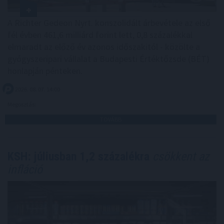
A Richter Gedeon Nyrt. konszolidált árbevétele az első
fél évben 461,6 milliárd forint lett, 0,8 százalékkal
elmaradt az előző év azonos időszakitól - közölte a
gyógyszeripari vállalat a Budapesti Értéktőzsde (BÉT)
honlapján pénteken.
2026. 08. 07. 14:00
Megosztás:
TOVÁBB
KSH: júliusban 1,2 százalékra
csökkent az
infláció