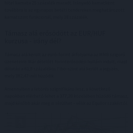
hitel kamata 25 százalék maradt. Irányadó kamatként
továbbra is az egynapos betéti tendereken meghatározott
kamatszint funkcionál, mely 18 százalék.
Támasz alá erősödött az EUR/HUF
kurzusa - irány dél?
Támasz alá került az euró-forint árfolyama az MNB szigorú
üzeneteire. Már délelőtt forinterősödési hullám indult, majd
délután a 61,8 százalékos Fibo-szint alá került a jegyzés,
mely 382,47-nél húzódik.
Amennyiben a letörés szignifikáns lesz, a következő
napokban elérhető lehet a 377,20 közelében húzódó támasz,
majd később akár meg is sérülhet - vélik az Equilor szakértői.