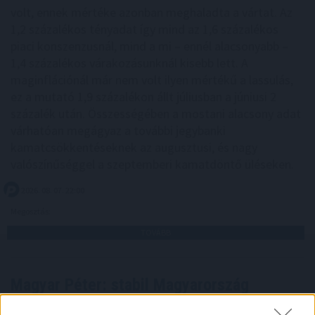
volt, ennek mértéke azonban meghaladta a vártat. Az
1,2 százalékos tényadat így mind az 1,6 százalékos
piaci konszenzusnál, mind a mi – ennél alacsonyabb –
1,4 százalékos várakozásunknál kisebb lett. A
maginflációnál már nem volt ilyen mértékű a lassulás,
ez a mutató 1,9 százalékon állt júliusban a júniusi 2
százalék után. Összességében a mostani alacsony adat
várhatóan megágyaz a további jegybanki
kamatcsökkentéseknek az augusztusi, és nagy
valószínűséggel a szeptemberi kamatdöntő üléseken.
2026. 08. 07. 22:00
Megosztás:
TOVÁBB
Magyar Péter: stabil Magyarország
energiaellátása,
de drámai az Orbán-