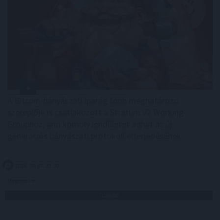
A Bitcoin-bányászati iparág több meghatározó
szereplője is csatlakozott a Stratum V2 Working
Grouphoz, ami komoly lendületet adhat az új
generációs bányászati protokoll elterjedésének.
2026. 08. 07. 23:00
Megosztás:
TOVÁBB