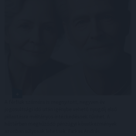
A férfiak számára is megnyitott, negyven év
jogosultsági idő után igénybe vehető nyugdíj első
pillantásra méltányos intézkedésnek tűnhet. A
háttérben meghúzódó pénzügyi következmények
azonban súlyosak lehetnek: Farkas András