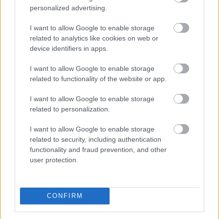
personalized advertising.
I want to allow Google to enable storage
related to analytics like cookies on web or
device identifiers in apps.
I want to allow Google to enable storage
A horvát olajvezeték-üzemeltető Janaf és a Mol-
related to functionality of the website or app.
csoport megállapodást kötött 2,05 millió tonna
nyersolaj szállításáról 2026-ra - közölte a horvát
I want to allow Google to enable storage
társaság csütörtökön.
related to personalization.
I want to allow Google to enable storage
2026. 08. 07. 20:00
related to security, including authentication
functionality and fraud prevention, and other
Megosztás:
user protection.
TOVÁBB
CONFIRM
Stabilcoin APY fogalma, jelentése és
értelmezése
– hogyan működik a