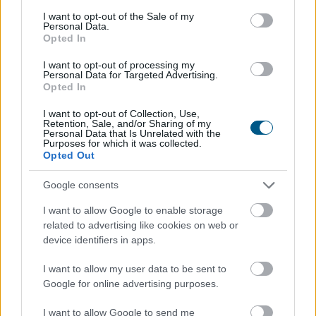
hétfőn újraindulhat még egy turbina - közölte a
consent section.
I want to opt-out of the Sale of my
miniszterelnök pénteki sajtótájékoztatóján, amelyen
Personal Data.
azzal vádolta az Orbán-kormányt, hogy drámai
Opted In
helyzetet hagyott hátra az energia- és vízellátás
I want to opt-out of processing my
területén.
Personal Data for Targeted Advertising.
Opted In
2026. 08. 07. 21:00
I want to opt-out of Collection, Use,
Megosztás:
Retention, Sale, and/or Sharing of my
Personal Data that Is Unrelated with the
TOVÁBB
Purposes for which it was collected.
Opted Out
Google consents
Olajszállítási szerződést
kötött a Janaf és
a Mol
I want to allow Google to enable storage
related to advertising like cookies on web or
device identifiers in apps.
I want to allow my user data to be sent to
Google for online advertising purposes.
I want to allow Google to send me