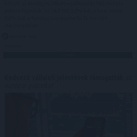
között az esetleges békemegállapodás felé mutató
jeleket figyelték. Az S&P500 0,2%-kal, a Dow Jones
0,9%-kal, a Nasdaq Composite 0,1%-kal zárt
alacsonyabban.
2026. 08. 07. 10:00
Megosztás:
TOVÁBB
Kedvező vállalati jelentések támogatták
az
európai piacokat