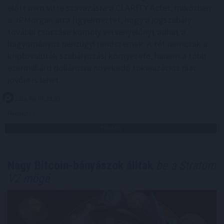
előtt nem vitte szavazásra a CLARITY Actet, miközben
a JPMorgan arra figyelmeztet, hogy a jogszabály
további csúszása komoly versenyelőnyt adhat a
hagyományos pénzügyi rendszernek. A tét nemcsak a
kriptovaluták szabályozási környezete, hanem a több
ezermilliárd dollárosra növekedő tokenizációs piac
jövője is lehet.
2026. 08. 07. 23:59
Megosztás:
TOVÁBB
Nagy Bitcoin-bányászok álltak
be a Stratum
V2 mögé