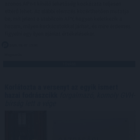
azonos APY-t kínáló lehetőség kockázata teljesen
eltérő lehet. Az alábbi elemzés közérthetően mutatja
be, mit jelent a stabilcoin APY, hogyan keletkezik a
hozam, milyen kockázatokkal járhat, és mire érdemes
figyelni egy ilyen ajánlat értékelésekor.
2026. 08. 07. 19:00
Megosztás:
TOVÁBB
Korlátozta a versenyt az egyik ismert
hazai fodrászcikk
forgalmazó, komoly GVH-
bírság lett a vége