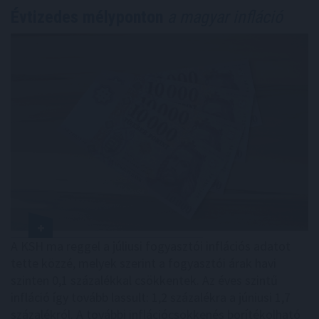
Évtizedes mélyponton
a magyar infláció
A KSH ma reggel a júliusi fogyasztói inflációs adatot
tette közzé, melyek szerint a fogyasztói árak havi
szinten 0,1 százalékkal csökkentek. Az éves szintű
infláció így tovább lassult: 1,2 százalékra a júniusi 1,7
százalékról. A további inflációcsökkenés borítékolható