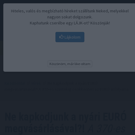
Hiteles, valós és megbízható híreket szállítunk Neked, melyekkel
nagyon sokat dolgozunk.
Kaphatunk cserébe egy LÁJK-ot? Köszönjük!
Lájkolom
Menü
Köszönöm, már like-oltam
Kezdőoldal
//
Hírek
// Ne kapkodjunk a nyári EURÓ
megvásárlásával?! A 370-es szintekig csökkenhet az EURÓ árfolyama
Ne kapkodjunk a nyári EURÓ
megvásárlásával?!
A 370-es