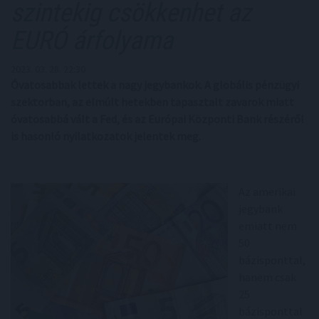
szintekig csökkenhet az
EURÓ árfolyama
2023. 03. 28. 22:30
Óvatosabbak lettek a nagy jegybankok. A globális pénzügyi
szektorban, az elmúlt hetekben tapasztalt zavarok miatt
óvatosabbá vált a Fed, és az Európai Központi Bank részéről
is hasonló nyilatkozatok jelentek meg.
Az amerikai
jegybank
emiatt nem
50
bázisponttal,
hanem csak
25
bázisponttal