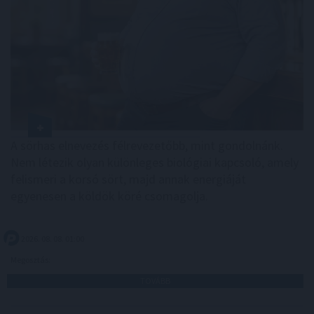
A sörhas elnevezés félrevezetőbb, mint gondolnánk.
Nem létezik olyan különleges biológiai kapcsoló, amely
felismeri a korsó sört, majd annak energiáját
egyenesen a köldök köré csomagolja.
2026. 08. 08. 01:00
Megosztás:
TOVÁBB