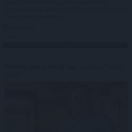
nyugdíjszakértő szerint egy ilyen rendszer éves
költsége jelenlegi értéken számolva akár a 470 milliárd
forintot is meghaladhatná.
2026. 08. 08. 02:00
Megosztás:
TOVÁBB
Tényleg nem a sörtől van
a sörhas? Akkor
mitől?