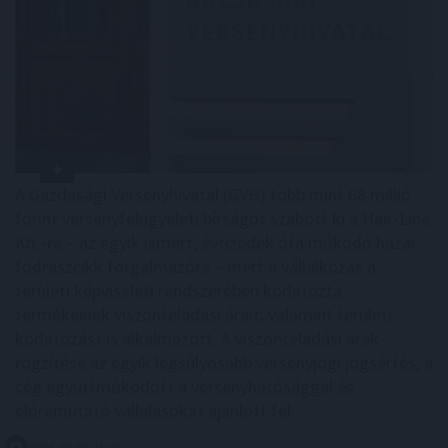
A Gazdasági Versenyhivatal (GVH) több mint 68 millió
forint versenyfelügyeleti bírságot szabott ki a Hair-Line
Kft.-re – az egyik ismert, évtizedek óta működő hazai
fodrászcikk forgalmazóra – mert a vállalkozás a
területi képviseleti rendszerében korlátozta
termékeinek viszonteladási árait, valamint területi
korlátozást is alkalmazott. A viszonteladási árak
rögzítése az egyik legsúlyosabb versenyjogi jogsértés, a
cég együttműködött a versenyhatósággal és
előremutató vállalásokat ajánlott fel.
2026. 08. 07. 18:00