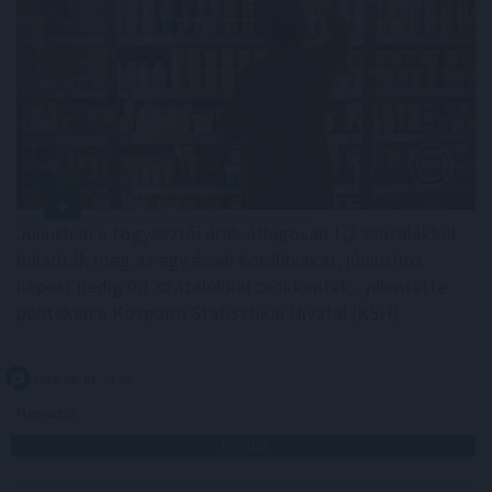
Júliusban a fogyasztói árak átlagosan 1,2 százalékkal
haladták meg az egy évvel korábbiakat, júniushoz
képest pedig 0,1 százalékkal csökkentek - jelentette
pénteken a Központi Statisztikai Hivatal (KSH).
2026. 08. 07. 13:00
Megosztás:
TOVÁBB