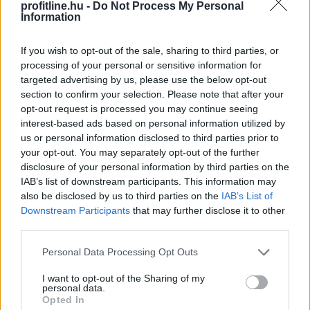
kormány öröksége
profitline.hu -
Do Not Process My Personal
Information
If you wish to opt-out of the sale, sharing to third parties, or
processing of your personal or sensitive information for
targeted advertising by us, please use the below opt-out
section to confirm your selection. Please note that after your
opt-out request is processed you may continue seeing
interest-based ads based on personal information utilized by
us or personal information disclosed to third parties prior to
your opt-out. You may separately opt-out of the further
disclosure of your personal information by third parties on the
IAB’s list of downstream participants. This information may
also be disclosed by us to third parties on the
IAB’s List of
Downstream Participants
that may further disclose it to other
third parties.
Magyarország energiaellátása stabil, az ivóvízellátás
biztosított, ezért feloldják a rendkívüli intézkedések
Please note that this website/app uses one or more Google
Personal Data Processing Opt Outs
egy részét, ugyanakkor folyamatosan figyelemmel
services and may gather and store information including but
kísérik a paksi atomerőmű működését, ahol a mostani
not limited to your visit or usage behaviour. You may click to
I want to opt-out of the Sharing of my
personal data.
grant or deny consent to Google and its third-party tags to
vízállásjelzések alapján "halvány esély van arra", hogy
Opted In
use your data for below specified purposes in below Google