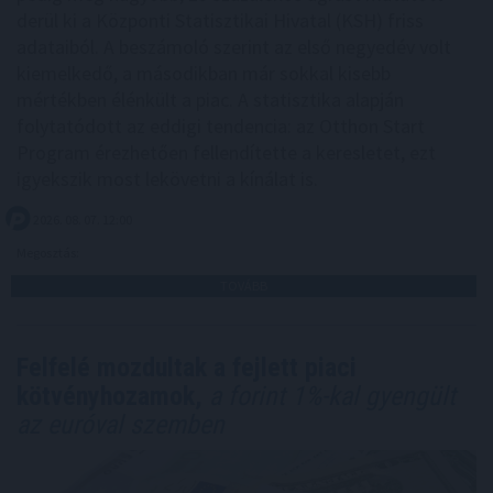
derül ki a Központi Statisztikai Hivatal (KSH) friss
adataiból. A beszámoló szerint az első negyedév volt
kiemelkedő, a másodikban már sokkal kisebb
mértékben élénkült a piac. A statisztika alapján
folytatódott az eddigi tendencia: az Otthon Start
Program érezhetően fellendítette a keresletet, ezt
igyekszik most lekövetni a kínálat is.
2026. 08. 07. 12:00
Megosztás:
TOVÁBB
Felfelé mozdultak a fejlett piaci
kötvényhozamok,
a forint 1%-kal gyengült
az euróval szemben