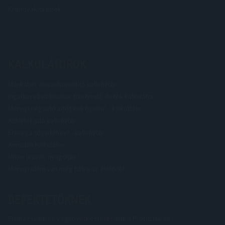
Kriptovaluta hírek
KALKULÁTOROK
Munkabér összehasonlító kalkulátor
Ingatlan vásárlásakor fizetendő illeték kalkulátor
Mennyi cégautó adót kell fizetni? - kalkulátor
Albérlet adó kalkulátor
Értesz a tőzsdéhez? - kalkulátor
Annuitás kalkulátor
Mikor leszek nyugdíjas?
Mennyi időm van még hátra az életből?
BEFEKTETŐKNEK
Elemzéseink és végkövetkeztetéseink a ProfitLine.hu