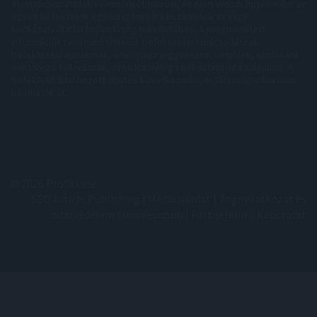
elemzőcsapatának véleményét tükrözi, és nem veszik figyelembe az
egyes befektetők egyéni igényeit a hozamelvárás vagy
kockázatvállalási hajlandóság tekintetében. A megjelenített
információk nem minősíthetők befektetési tanácsadásnak,
befektetési ajánlásnak, értékpapír jegyzésére, vételére, eladására
vonatkozó felhívásnak, azok kizárólag tájékoztatásul szolgálnak. A
befektető által hozott döntés következményei Társaságunkra nem
háríthatók át.
© 2026 ProfitLine
SEO Article Publishing
|
Médiaajánlat
|
Jognyilatkozat és
adatvédelem
|
Impresszum
|
Partnereink
|
Kapcsolat