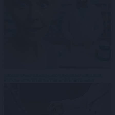
Változás a használtautó-piacon: meredeken esik a dízel,
miközben 30%-kal nőtt a zöld autók iránti kereslet