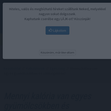
Hiteles, valós és megbízható híreket szállítunk Neked, melyekkel
nagyon sokat dolgozunk.
Kaphatunk cserébe egy LÁJK-ot? Köszönjük!
Lájkolom
Menü
Köszönöm, már like-oltam
Kezdőoldal
//
Kalkulátorok
//
Egészség
// Mennyi kalória van
egyes gyümölcsökben és zöldségekben?
Mennyi kalória van egyes
gyümölcsökben és