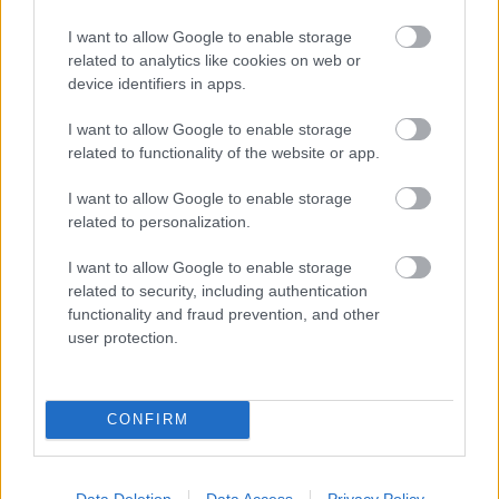
I want to allow Google to enable storage
Felhívás a magyar kkv-szektor összefogására az
related to analytics like cookies on web or
energiakrízis kezelésére
device identifiers in apps.
I want to allow Google to enable storage
related to functionality of the website or app.
I want to allow Google to enable storage
related to personalization.
I want to allow Google to enable storage
related to security, including authentication
functionality and fraud prevention, and other
user protection.
22bet – Slotok és élő játékok egy helyen, áttekinthetően
CONFIRM
Data Deletion
Data Access
Privacy Policy