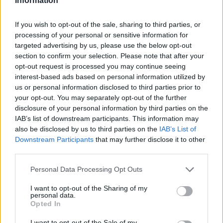
Information
Mínuszban zártak csütörtökön a Wall Street-i indexek
If you wish to opt-out of the sale, sharing to third parties, or
processing of your personal or sensitive information for
targeted advertising by us, please use the below opt-out
section to confirm your selection. Please note that after your
opt-out request is processed you may continue seeing
interest-based ads based on personal information utilized by
us or personal information disclosed to third parties prior to
your opt-out. You may separately opt-out of the further
disclosure of your personal information by third parties on the
IAB’s list of downstream participants. This information may
also be disclosed by us to third parties on the
IAB’s List of
Kedvező vállalati jelentések támogatták az európai piacokat
Downstream Participants
that may further disclose it to other
third parties.
Please note that this website/app uses one or more Google
Personal Data Processing Opt Outs
services and may gather and store information including but
not limited to your visit or usage behaviour. You may click to
I want to opt-out of the Sharing of my
personal data.
grant or deny consent to Google and its third-party tags to
Opted In
use your data for below specified purposes in below Google
consent section.
I want to opt-out of the Sale of my