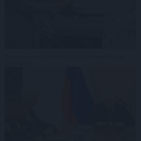
Személycseréket jelentette be a katonai vezetésben az
orosz elnök