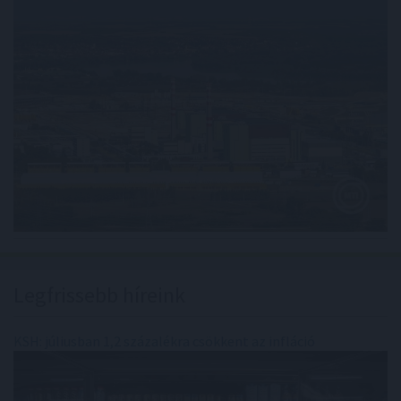
Legfrissebb híreink
KSH: júliusban 1,2 százalékra csökkent az infláció