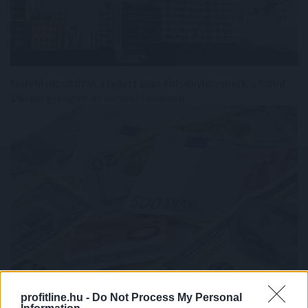
Felfelé mozdultak a fejlett piaci kötvényhozamok, a forint
1%-kal gyengült az euróval szemben
profitline.hu -
Do Not Process My Personal