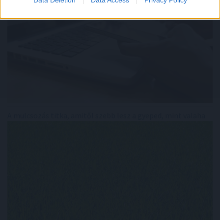
A mulcsozás titka, amitől szebb lesz a gyeped, mint valaha