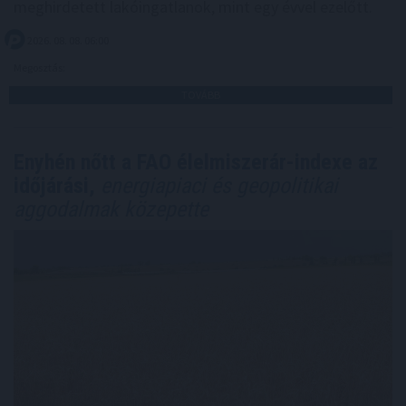
meghirdetett lakóingatlanok, mint egy évvel ezelőtt.
2026. 08. 08. 06:00
Megosztás:
TOVÁBB
Enyhén nőtt a FAO élelmiszerár-indexe az
időjárási,
energiapiaci és geopolitikai
aggodalmak közepette