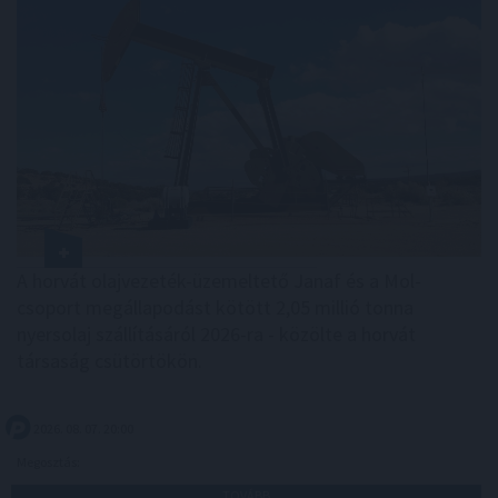
A horvát olajvezeték-üzemeltető Janaf és a Mol-
csoport megállapodást kötött 2,05 millió tonna
nyersolaj szállításáról 2026-ra - közölte a horvát
társaság csütörtökön.
2026. 08. 07. 20:00
Megosztás:
TOVÁBB