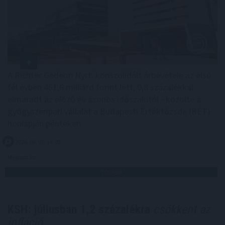
A Richter Gedeon Nyrt. konszolidált árbevétele az első
fél évben 461,6 milliárd forint lett, 0,8 százalékkal
elmaradt az előző év azonos időszakitól - közölte a
gyógyszeripari vállalat a Budapesti Értéktőzsde (BÉT)
honlapján pénteken.
2026. 08. 07. 14:00
Megosztás:
TOVÁBB
KSH: júliusban 1,2 százalékra
csökkent az
infláció