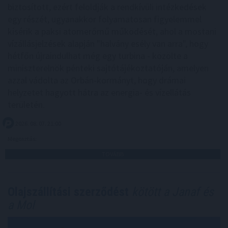
biztosított, ezért feloldják a rendkívüli intézkedések
egy részét, ugyanakkor folyamatosan figyelemmel
kísérik a paksi atomerőmű működését, ahol a mostani
vízállásjelzések alapján "halvány esély van arra", hogy
hétfőn újraindulhat még egy turbina - közölte a
miniszterelnök pénteki sajtótájékoztatóján, amelyen
azzal vádolta az Orbán-kormányt, hogy drámai
helyzetet hagyott hátra az energia- és vízellátás
területén.
2026. 08. 07. 21:00
Megosztás:
TOVÁBB
Olajszállítási szerződést
kötött a Janaf és
a Mol