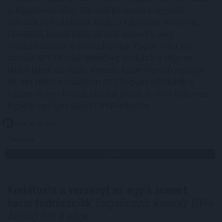
is figyelembe véve. Bár első pillantásra egyszerű
százalékos mutatónak tűnik, a háttérben hitelezési,
likviditási, kereskedési és akár derivatív piaci
mechanizmusok is működhetnek. Éppen ezért két
azonos APY-t kínáló lehetőség kockázata teljesen
eltérő lehet. Az alábbi elemzés közérthetően mutatja
be, mit jelent a stabilcoin APY, hogyan keletkezik a
hozam, milyen kockázatokkal járhat, és mire érdemes
figyelni egy ilyen ajánlat értékelésekor.
2026. 08. 07. 19:00
Megosztás:
TOVÁBB
Korlátozta a versenyt az egyik ismert
hazai fodrászcikk
forgalmazó, komoly GVH-
bírság lett a vége