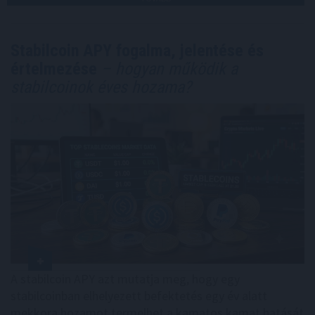
Stabilcoin APY fogalma, jelentése és
értelmezése
– hogyan működik a
stabilcoinok éves hozama?
A stabilcoin APY azt mutatja meg, hogy egy
stabilcoinban elhelyezett befektetés egy év alatt
mekkora hozamot termelhet a kamatos kamat hatását