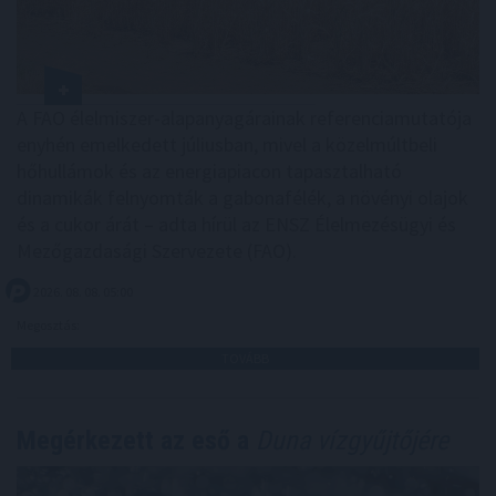
A FAO élelmiszer-alapanyagárainak referenciamutatója
enyhén emelkedett júliusban, mivel a közelmúltbeli
hőhullámok és az energiapiacon tapasztalható
dinamikák felnyomták a gabonafélék, a növényi olajok
és a cukor árát – adta hírül az ENSZ Élelmezésügyi és
Mezőgazdasági Szervezete (FAO).
2026. 08. 08. 05:00
Megosztás:
TOVÁBB
Megérkezett az eső a
Duna vízgyűjtőjére