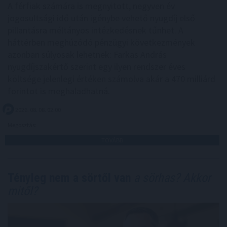
A férfiak számára is megnyitott, negyven év
jogosultsági idő után igénybe vehető nyugdíj első
pillantásra méltányos intézkedésnek tűnhet. A
háttérben meghúzódó pénzügyi következmények
azonban súlyosak lehetnek: Farkas András
nyugdíjszakértő szerint egy ilyen rendszer éves
költsége jelenlegi értéken számolva akár a 470 milliárd
forintot is meghaladhatná.
2026. 08. 08. 02:00
Megosztás:
TOVÁBB
Tényleg nem a sörtől van
a sörhas? Akkor
mitől?