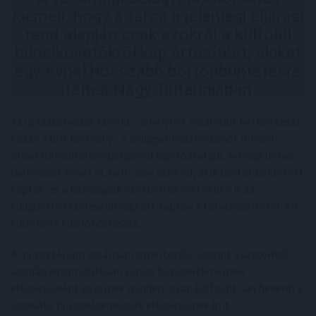
kiemeli, hogy a tárca a jelenlegi eljárási
rend alapján csak azokról a külföldi
bűnelkövetőkről kap értesítést, akiket
egy évnél hosszabb börtönbüntetésre
ítéltek Nagy-Britanniában.
Az új szabályozás szerint - amelynek részleteit hétfőn teszi
közzé a brit kormány - a belügyminisztériumot minden
olyan külföldi állampolgárról tájékoztatják, aki jogellenes
cselekedet követ el, nem csak azokról, akik börtönbüntetést
kaptak, és a hatóságok ezekben az esetekben is az
eddigieknél szélesebb jogkört kapnak a törvénysértésen ért
külföldiek kitoloncolására.
A minisztérium vasárnapi ismertetése szerint a szigorítás
alapján automatikusan súlyos bűncselekmények
elkövetőiként kezelnek minden olyan külföldit, aki bekerül a
szexuális bűncselekmények elkövetőinek brit