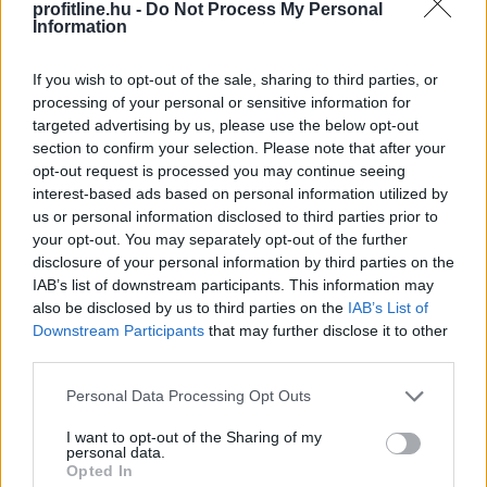
profitline.hu -
Do Not Process My Personal
Information
Újabb akadályba ütközött az amerikai
If you wish to opt-out of the sale, sharing to third parties, or
kriptoszabályozás: a Szenátus az augusztusi szünet
processing of your personal or sensitive information for
targeted advertising by us, please use the below opt-out
előtt nem vitte szavazásra a CLARITY Actet, miközben
section to confirm your selection. Please note that after your
a JPMorgan arra figyelmeztet, hogy a jogszabály
opt-out request is processed you may continue seeing
további csúszása komoly versenyelőnyt adhat a
interest-based ads based on personal information utilized by
hagyományos pénzügyi rendszernek. A tét nemcsak a
us or personal information disclosed to third parties prior to
kriptovaluták szabályozási környezete, hanem a több
your opt-out. You may separately opt-out of the further
ezermilliárd dollárosra növekedő tokenizációs piac
disclosure of your personal information by third parties on the
jövője is lehet.
IAB’s list of downstream participants. This information may
also be disclosed by us to third parties on the
IAB’s List of
2026. 08. 07. 23:59
Downstream Participants
that may further disclose it to other
third parties.
Megosztás:
Please note that this website/app uses one or more Google
TOVÁBB
Personal Data Processing Opt Outs
services and may gather and store information including but
not limited to your visit or usage behaviour. You may click to
I want to opt-out of the Sharing of my
personal data.
grant or deny consent to Google and its third-party tags to
Nagy Bitcoin-bányászok álltak
be a Stratum
Opted In
use your data for below specified purposes in below Google