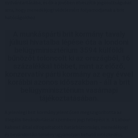
nyilvántartásába, és ők a jövőben elveszítik jogosultságukat
arra, hogy menedékjogi védelemért folyamodjanak a brit
hatóságokhoz.
A munkáspárti brit kormány tavaly
júliusi hivatalba lépése óta a londoni
belügyminisztérium 3594 külföldi
bűnözőt toloncolt ki az országból, 16
százalékkal többet, mint az előző,
konzervatív párti kormány az egy évvel
korábbi azonos időszakban - áll a brit
belügyminisztérium vasárnapi
tájékoztatásában.
A jelenlegi brit kormány jelentősen megszigorította az
illegális bevándorlással szembeni jogi fellépést is. A Labour-
kabinet által elfogadtatott határbiztonsági, menedékjogi
és bevándorlási törvény ugyanolyan beható intézkedési,