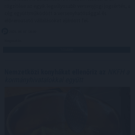
rögzítése az egyik legsúlyosabb versenyjogi jogsértés, a
cég együttműködött a versenyhatósággal és
előremutató vállalásokat ajánlott fel.
2026. 08. 07. 18:00
Megosztás:
TOVÁBB
Nemzetközi konyhákat ellenőriz az
NKFH a
kormányhivatalokkal együtt