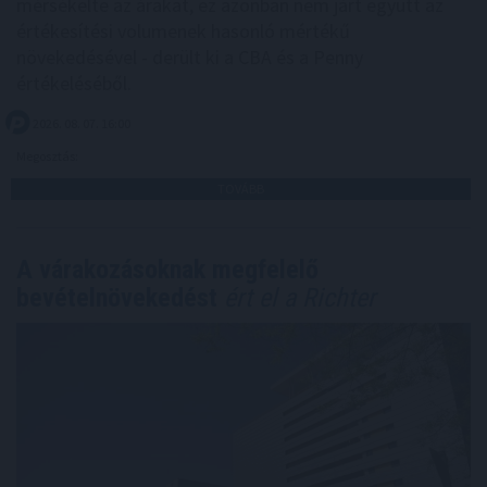
mérsékelte az árakat, ez azonban nem járt együtt az
értékesítési volumenek hasonló mértékű
növekedésével - derült ki a CBA és a Penny
értékeléséből.
2026. 08. 07. 16:00
Megosztás:
TOVÁBB
A várakozásoknak megfelelő
bevételnövekedést
ért el a Richter