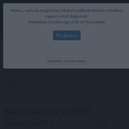
Hiteles, valós és megbízható híreket szállítunk Neked, melyekkel
nagyon sokat dolgozunk.
Kaphatunk cserébe egy LÁJK-ot? Köszönjük!
Lájkolom
Menü
Köszönöm, már like-oltam
Kezdőoldal
//
Hírek
// Nem kíméli a külföldi bűnözőket a brit
kormány
Nem kíméli a külföldi
bűnözőket
a brit kormány