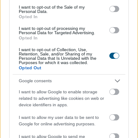
V2 mögé
consent section.
I want to opt-out of the Sale of my
Personal Data.
Opted In
I want to opt-out of processing my
Personal Data for Targeted Advertising.
Opted In
I want to opt-out of Collection, Use,
Retention, Sale, and/or Sharing of my
Personal Data that Is Unrelated with the
Purposes for which it was collected.
Opted Out
Google consents
I want to allow Google to enable storage
A Bitcoin-bányászati iparág több meghatározó
related to advertising like cookies on web or
szereplője is csatlakozott a Stratum V2 Working
device identifiers in apps.
Grouphoz, ami komoly lendületet adhat az új
generációs bányászati protokoll elterjedésének.
I want to allow my user data to be sent to
Google for online advertising purposes.
2026. 08. 07. 23:00
I want to allow Google to send me