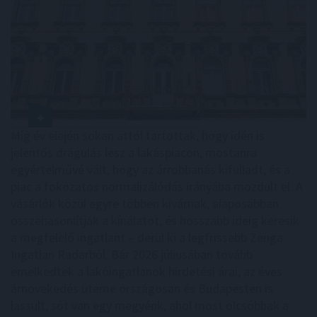
Míg év elején sokan attól tartottak, hogy idén is
jelentős drágulás lesz a lakáspiacon, mostanra
egyértelművé vált, hogy az árrobbanás kifulladt, és a
piac a fokozatos normalizálódás irányába mozdult el. A
vásárlók közül egyre többen kivárnak, alaposabban
összehasonlítják a kínálatot, és hosszabb ideig keresik
a megfelelő ingatlant – derül ki a legfrissebb Zenga
Ingatlan Radarból. Bár 2026 júliusában tovább
emelkedtek a lakóingatlanok hirdetési árai, az éves
árnövekedés üteme országosan és Budapesten is
lassult, sőt van egy megyénk, ahol most olcsóbbak a