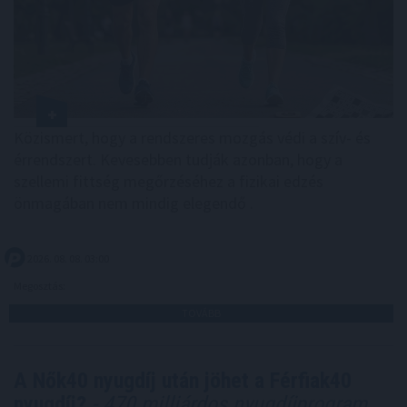
Közismert, hogy a rendszeres mozgás védi a szív- és
érrendszert. Kevesebben tudják azonban, hogy a
szellemi fittség megőrzéséhez a fizikai edzés
önmagában nem mindig elegendő .
2026. 08. 08. 03:00
Megosztás:
TOVÁBB
A Nők40 nyugdíj után jöhet a Férfiak40
nyugdíj?
- 470 milliárdos nyugdíjprogram