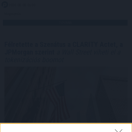
2026. 08. 08. 01:00
Megosztás:
TOVÁBB
Félretette a Szenátus a CLARITY Actet, a
JPMorgan szerint
a Wall Street viheti el a
tokenizációs boomot