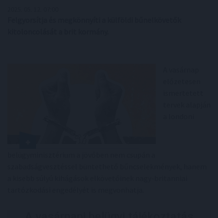
2025. 05. 12. 07:00
Felgyorsítja és megkönnyíti a külföldi bűnelkövetők
kitoloncolását a brit kormány.
A vasárnap
előzetesen
ismertetett
tervek alapján
a londoni
belügyminisztérium a jövőben nem csupán a
szabadságvesztéssel büntethető bűncselekmények, hanem
a kisebb súlyú kihágások elkövetőinek nagy-britanniai
tartózkodási engedélyét is megvonhatja.
A vasárnapi belügyi tájékoztatás