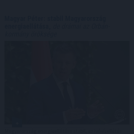
Magyar Péter: stabil Magyarország
energiaellátása,
de drámai az Orbán-
kormány öröksége
Magyarország energiaellátása stabil, az ivóvízellátás