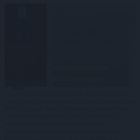
A Gazdasági Versenyhivatal (GVH) több mint 68 millió
forint versenyfelügyeleti bírságot szabott ki a Hair-Line
Kft.-re – az egyik ismert, évtizedek óta működő hazai
fodrászcikk forgalmazóra – mert a vállalkozás a
területi képviseleti rendszerében korlátozta
termékeinek viszonteladási árait, valamint területi
korlátozást is alkalmazott. A viszonteladási árak