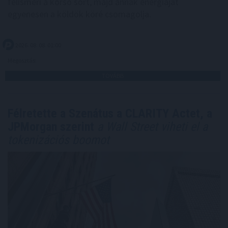
felismeri a korsó sört, majd annak energiáját
egyenesen a köldök köré csomagolja.
2026. 08. 08. 01:00
Megosztás:
TOVÁBB
Félretette a Szenátus a CLARITY Actet, a
JPMorgan szerint
a Wall Street viheti el a
tokenizációs boomot