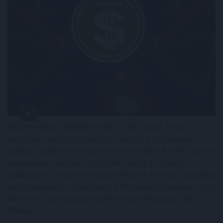
Elsőre logikus védekezésnek tűnhet saját, helyi
devizához kötött stabilcoint indítani a dolláralapú
digitális tokenek térnyerésével szemben. Az IMF szerint
azonban ez könnyen visszafelé sülhet el: a helyi
stabilcoinok akár még egyszerűbbé is tehetik a dollárba
való menekülést, különösen a feltörekvő piacokon, ahol
eleve erős a devizagyengüléstől és inflációtól való
félelem.