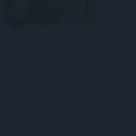
Gazdaságfejlesztési Minisztérium és a vármegyei
kormányhivatalok konzorciumában valósult meg ez a 2015.
január 1-jén indult ernyőprojekt, amely munkaerőpiaci
programok és egyéb szakmai, anyagi támogatások
összefogásával kínált személyre szabott segítséget a 25 év
alattiaknak.
A projekt nevében szereplő garancia lényege, hogy a 15-24
éves, nem tanuló és nem dolgozó fiatalok számára a járási
hivatalok foglalkoztatási osztályai négy-hat hónapon belül
valamilyen konkrét állást vagy az elhelyezkedést elősegítő
képzési lehetőséget ajánljanak, ezzel gátolva tartós
munkanélküliségbe süllyedésüket. Az Ifjúsági Garancia a
kezdetektől nagy hangsúlyt fektetett arra is, hogy a 25 év
alatti álláskeresők ne közfoglalkoztatottként lépjenek be a