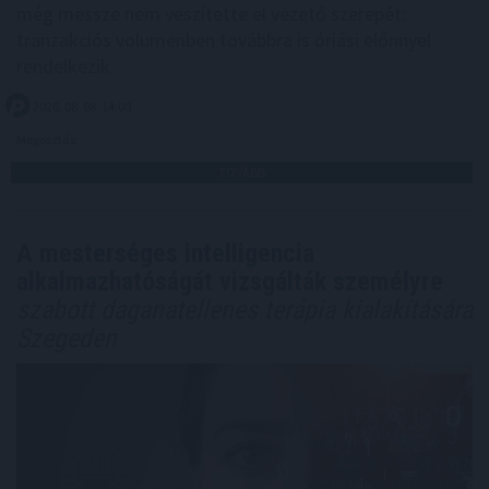
még messze nem veszítette el vezető szerepét:
tranzakciós volumenben továbbra is óriási előnnyel
rendelkezik.
2026. 08. 08. 14:00
Megosztás:
TOVÁBB
A mesterséges intelligencia
alkalmazhatóságát vizsgálták személyre
szabott daganatellenes terápia kialakítására
Szegeden