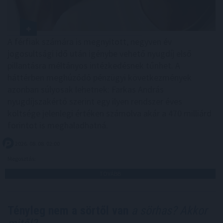
A férfiak számára is megnyitott, negyven év
jogosultsági idő után igénybe vehető nyugdíj első
pillantásra méltányos intézkedésnek tűnhet. A
háttérben meghúzódó pénzügyi következmények
azonban súlyosak lehetnek: Farkas András
nyugdíjszakértő szerint egy ilyen rendszer éves
költsége jelenlegi értéken számolva akár a 470 milliárd
forintot is meghaladhatná.
2026. 08. 08. 02:00
Megosztás:
TOVÁBB
Tényleg nem a sörtől van
a sörhas? Akkor