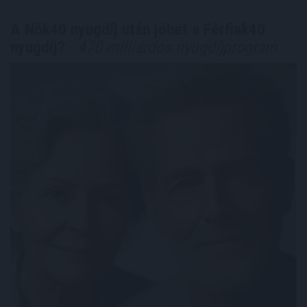
A Nők40 nyugdíj után jöhet a Férfiak40
nyugdíj?
- 470 milliárdos nyugdíjprogram