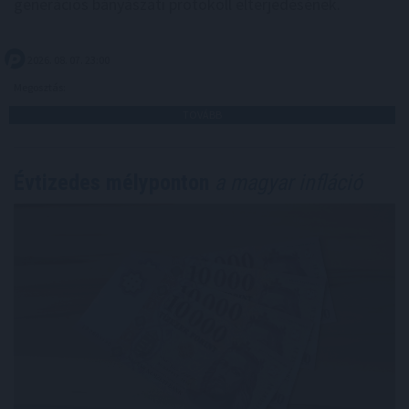
generációs bányászati protokoll elterjedésének.
2026. 08. 07. 23:00
Megosztás:
TOVÁBB
Évtizedes mélyponton
a magyar infláció