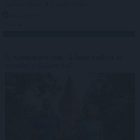
sajtóosztálya az MTI-vel pénteken.
2026. 08. 08. 04:00
Megosztás:
TOVÁBB
Új tudományos tény: A futás mellett
az
agyadat is futtatni kell