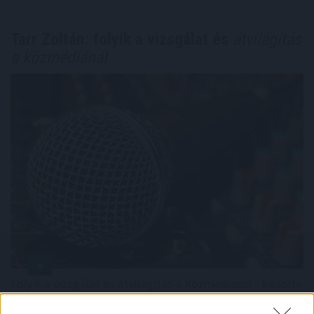
Tarr Zoltán: folyik a vizsgálat és
átvilágítás
a közmédiánál
Folyik a vizsgálat és átvilágítás a közmédiánál - közölte
a társadalmi kapcsolatokért és kultúráért felelős