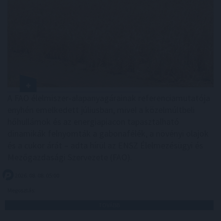
A FAO élelmiszer-alapanyagárainak referenciamutatója
enyhén emelkedett júliusban, mivel a közelmúltbeli
hőhullámok és az energiapiacon tapasztalható
dinamikák felnyomták a gabonafélék, a növényi olajok
és a cukor árát – adta hírül az ENSZ Élelmezésügyi és
Mezőgazdasági Szervezete (FAO).
2026. 08. 08. 05:00
Megosztás:
TOVÁBB