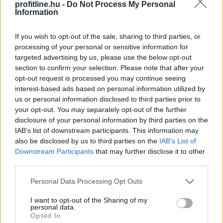
miniszter a Facebook-oldalán pénteken közzétett
profitline.hu -
Do Not Process My Personal
Information
videójában.
If you wish to opt-out of the sale, sharing to third parties, or
2026. 08. 08. 08:00
processing of your personal or sensitive information for
targeted advertising by us, please use the below opt-out
Megosztás:
section to confirm your selection. Please note that after your
TOVÁBB
opt-out request is processed you may continue seeing
interest-based ads based on personal information utilized by
us or personal information disclosed to third parties prior to
Minden korábbinál hamarabb kezdődik a
your opt-out. You may separately opt-out of the further
disclosure of your personal information by third parties on the
közvetlen
agrártámogatások előlegfizetése
IAB’s list of downstream participants. This information may
also be disclosed by us to third parties on the
IAB’s List of
Downstream Participants
that may further disclose it to other
third parties.
Please note that this website/app uses one or more Google
Personal Data Processing Opt Outs
services and may gather and store information including but
not limited to your visit or usage behaviour. You may click to
I want to opt-out of the Sharing of my
personal data.
grant or deny consent to Google and its third-party tags to
Opted In
use your data for below specified purposes in below Google