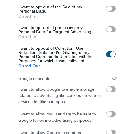
consent section.
I want to opt-out of the Sale of my
Personal Data.
Opted In
I want to opt-out of processing my
Personal Data for Targeted Advertising.
Minden korábbinál hamarabb kezdődik a közvetlen
Opted In
agrártámogatások előlegfizetése idén, az utalások már
I want to opt-out of Collection, Use,
augusztus közepén indulhatnak - jelentette be az agrár-
Retention, Sale, and/or Sharing of my
Personal Data that Is Unrelated with the
és élelmiszer-gazdasági miniszter videóüzenetben
Purposes for which it was collected.
pénteken.
Opted Out
2026. 08. 08. 07:00
Google consents
Megosztás:
I want to allow Google to enable storage
related to advertising like cookies on web or
TOVÁBB
device identifiers in apps.
I want to allow my user data to be sent to
Ebben a megyében már olcsóbbak
a
Google for online advertising purposes.
lakások, mint tavaly ilyenkor
I want to allow Google to send me