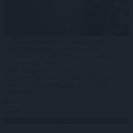
A mesterséges intelligencia alkalmazásának
lehetőségét vizsgálták személyre szabott
daganatellenes terápia kialakítására a HUN-REN
Szegedi Biológiai Kutatóközpont és a Szegedi
Tudományegyetem munkatársai nemzetközi
együttműködésben, eredményeikről a Nature kiadóhoz
tartozó Precision Oncology című folyóiratban
számoltak be.
2026. 08. 08. 13:00
Megosztás:
TOVÁBB