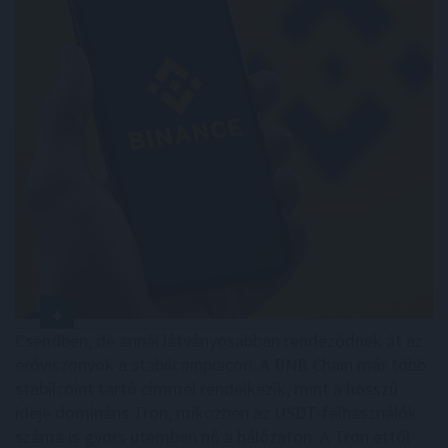
Csendben, de annál látványosabban rendeződnek át az
erőviszonyok a stabilcoinpiacon. A BNB Chain már több
stabilcoint tartó címmel rendelkezik, mint a hosszú
ideje domináns Tron, miközben az USDT-felhasználók
száma is gyors ütemben nő a hálózaton. A Tron ettől