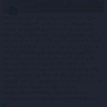
A KSH ma reggel a júliusi fogyasztói inflációs adatot
tette közzé, melyek szerint a fogyasztói árak havi
szinten 0,1 százalékkal csökkentek. Az éves szintű
infláció így tovább lassult: 1,2 százalékra a júniusi 1,7
százalékról. A további inflációcsökkenés borítékolható
volt, ennek mértéke azonban meghaladta a vártat. Az
1,2 százalékos tényadat így mind az 1,6 százalékos
piaci konszenzusnál, mind a mi – ennél alacsonyabb –
1,4 százalékos várakozásunknál kisebb lett. A
maginflációnál már nem volt ilyen mértékű a lassulás,
ez a mutató 1,9 százalékon állt júliusban a júniusi 2
százalék után. Összességében a mostani alacsony adat
várhatóan megágyaz a további jegybanki
kamatcsökkentéseknek az augusztusi, és nagy
valószínűséggel a szeptemberi kamatdöntő üléseken.
2026. 08. 07. 22:00