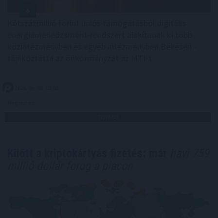
Kétszázmillió forint uniós támogatásból digitális
energiamenedzsment-rendszert alakítanak ki több
közintézményben és egyéb intézményben Békésen -
tájékoztatta az önkormányzat az MTI-t.
2026. 08. 08. 10:00
Megosztás:
TOVÁBB
Kilőtt a kriptokártyás fizetés: már
havi 759
millió dollár forog a piacon