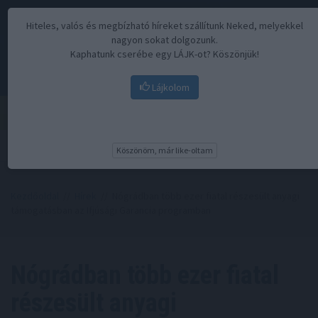
Hiteles, valós és megbízható híreket szállítunk Neked, melyekkel
nagyon sokat dolgozunk.
Kaphatunk cserébe egy LÁJK-ot? Köszönjük!
Lájkolom
Menü
Köszönöm, már like-oltam
Kezdőoldal
//
Hírek
// Nógrádban több ezer fiatal részesült anyagi
támogatásban az Ifjúsági Garancia programban
Nógrádban több ezer fiatal
részesült anyagi