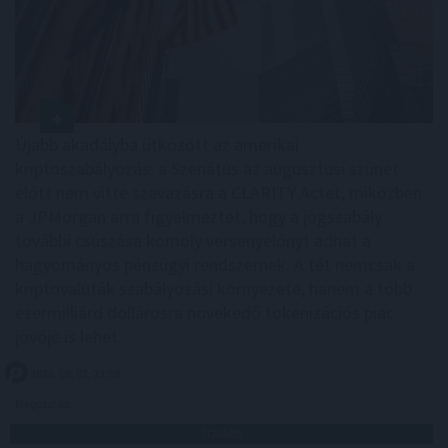
Újabb akadályba ütközött az amerikai
kriptoszabályozás: a Szenátus az augusztusi szünet
előtt nem vitte szavazásra a CLARITY Actet, miközben
a JPMorgan arra figyelmeztet, hogy a jogszabály
további csúszása komoly versenyelőnyt adhat a
hagyományos pénzügyi rendszernek. A tét nemcsak a
kriptovaluták szabályozási környezete, hanem a több
ezermilliárd dollárosra növekedő tokenizációs piac
jövője is lehet.
2026. 08. 07. 23:59
Megosztás:
TOVÁBB