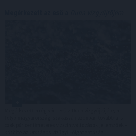
Megérkezett az eső a
Duna vízgyűjtőjére
Megérkezett a rég várt eső a Duna vízgyűjtőjére, a
folyó magyarországi szakaszán azonban továbbra is
csak pár centiméteres vízszintváltozások jellemzőek -
közölte az Országos Vízügyi Főigazgatóság