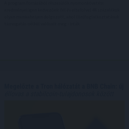
A program forrásából részesülők nyomonkövetési
eredményei igen kedvezőek: fél év elteltével 48 százalékuk
olyan munkahelyen dolgozott, ahol (ön)foglalkoztatásuk
támogatás nélkül valósult meg - írták.
Megelőzte a Tron hálózatát a BNB Chain: új
éllovas a stabilcoin-tulajdonosok között