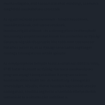
munka világába, első tapasztalataikat minőségi, számukra
megfelelő munkahelyen szerezzék.
Az együttműködő partnereknek - felnőttképzőknek,
munkáltatóknak, civil szervezeteknek,
humánszolgáltatóknak - és a vármegyében tevékenykedő
huszonnégy projektmunkatársnak köszönhetően az Ifjúsági
Garancia nógrádi részprojekt híre több mint tizenötezer
fiatalhoz jutott el, és az ifjúsági tanácsadók segítségét
mintegy tizenegyezren vették igénybe.
Az ernyőprojektbe belépők közül a vállaltnál (6651) is több,
6749 fiatal részesült az Ifjúsági Garancia munkaerőpiaci
program anyagi támogatásában. A program számos
konstrukcióban kínált bér- és bérköltség-támogatási
lehetőséget, képzési, illetve hozzájuk kapcsolódó utazási
támogatást, továbbá segítette a távolabb elhelyezkedők
lakhatását és a vállalkozást indítókat is.