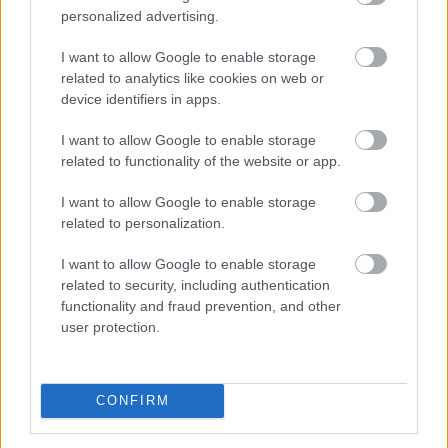
personalized advertising.
I want to allow Google to enable storage
related to analytics like cookies on web or
device identifiers in apps.
I want to allow Google to enable storage
related to functionality of the website or app.
I want to allow Google to enable storage
related to personalization.
I want to allow Google to enable storage
Míg év elején sokan attól tartottak, hogy idén is
related to security, including authentication
jelentős drágulás lesz a lakáspiacon, mostanra
functionality and fraud prevention, and other
user protection.
egyértelművé vált, hogy az árrobbanás kifulladt, és a
piac a fokozatos normalizálódás irányába mozdult el. A
vásárlók közül egyre többen kivárnak, alaposabban
összehasonlítják a kínálatot, és hosszabb ideig keresik
CONFIRM
a megfelelő ingatlant – derül ki a legfrissebb Zenga