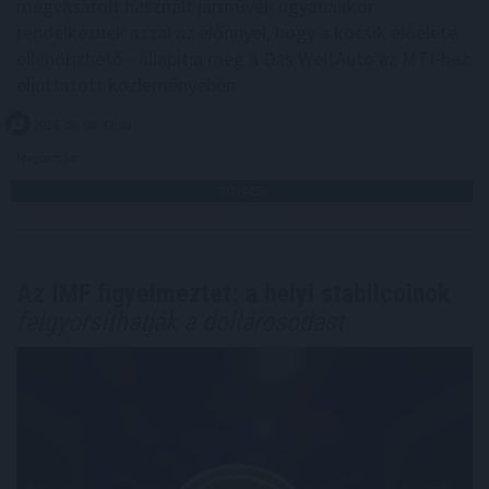
megvásárolt használt járművek ugyanakkor
rendelkeznek azzal az előnnyel, hogy a kocsik előélete
ellenőrizhető - állapítja meg a Das WeltAuto az MTI-hez
eljuttatott közleményében.
2026. 08. 08. 12:00
Megosztás:
TOVÁBB
Az IMF figyelmeztet: a helyi stabilcoinok
felgyorsíthatják a dollárosodást