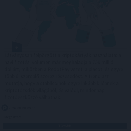
Látványosan felpörgött a kriptokártyák használata: a
havi fizetési volumen már meghaladja a 759 millió
dollárt, miközben a RedotPay vezeti a piacot, és egyre
több új szereplő szerez részesedést. A trend azt
mutatja, hogy a stabilcoinok egyre inkább kilépnek a
kriptotőzsdék világából, és valódi, mindennapi
fizetőeszközzé válhatnak.
2026. 08. 08. 09:00
Megosztás:
TOVÁBB