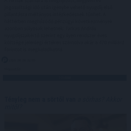
A férfiak számára is megnyitott, negyven év
jogosultsági idő után igénybe vehető nyugdíj első
pillantásra méltányos intézkedésnek tűnhet. A
háttérben meghúzódó pénzügyi következmények
azonban súlyosak lehetnek: Farkas András
nyugdíjszakértő szerint egy ilyen rendszer éves
költsége jelenlegi értéken számolva akár a 470 milliárd
forintot is meghaladhatná.
2026. 08. 08. 02:00
Megosztás:
TOVÁBB
Tényleg nem a sörtől van
a sörhas? Akkor
mitől?