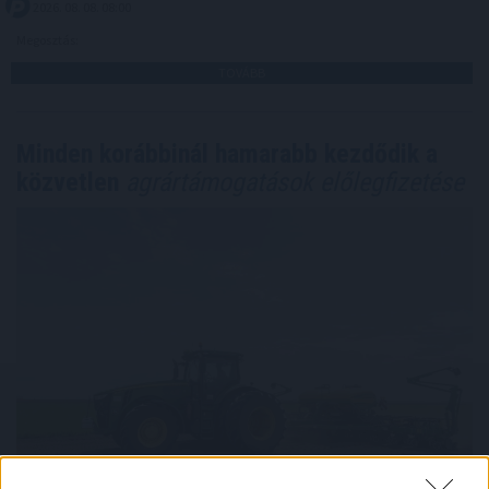
2026. 08. 08. 08:00
Megosztás:
TOVÁBB
Minden korábbinál hamarabb kezdődik a
közvetlen
agrártámogatások előlegfizetése