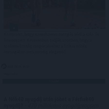
Közismert, hogy a rendszeres mozgás védi a szív- és
érrendszert. Kevesebben tudják azonban, hogy a
szellemi fittség megőrzéséhez a fizikai edzés
önmagában nem mindig elegendő .
2026. 08. 08. 03:00
Megosztás:
TOVÁBB
A Nők40 nyugdíj után jöhet a Férfiak40
nyugdíj?
- 470 milliárdos nyugdíjprogram