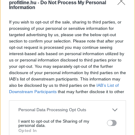
profitline.hu -
Do Not Process My Personal
Information
Minden korábbinál hamarabb kezdődik a közvetlen
agrártámogatások előlegfizetése idén, az utalások már
If you wish to opt-out of the sale, sharing to third parties, or
augusztus közepén indulhatnak - jelentette be az agrár-
processing of your personal or sensitive information for
és élelmiszer-gazdasági miniszter videóüzenetben
targeted advertising by us, please use the below opt-out
pénteken.
section to confirm your selection. Please note that after your
opt-out request is processed you may continue seeing
2026. 08. 08. 07:00
interest-based ads based on personal information utilized by
us or personal information disclosed to third parties prior to
Megosztás:
your opt-out. You may separately opt-out of the further
TOVÁBB
disclosure of your personal information by third parties on the
IAB’s list of downstream participants. This information may
also be disclosed by us to third parties on the
IAB’s List of
Downstream Participants
that may further disclose it to other
Ebben a megyében már olcsóbbak
a
third parties.
lakások, mint tavaly ilyenkor
Please note that this website/app uses one or more Google
Personal Data Processing Opt Outs
services and may gather and store information including but
not limited to your visit or usage behaviour. You may click to
I want to opt-out of the Sharing of my
personal data.
grant or deny consent to Google and its third-party tags to
Opted In
use your data for below specified purposes in below Google