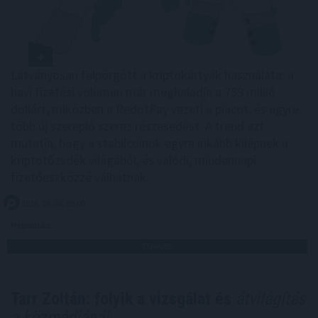
Látványosan felpörgött a kriptokártyák használata: a
havi fizetési volumen már meghaladja a 759 millió
dollárt, miközben a RedotPay vezeti a piacot, és egyre
több új szereplő szerez részesedést. A trend azt
mutatja, hogy a stabilcoinok egyre inkább kilépnek a
kriptotőzsdék világából, és valódi, mindennapi
fizetőeszközzé válhatnak.
2026. 08. 08. 09:00
Megosztás:
TOVÁBB
Tarr Zoltán: folyik a vizsgálat és
átvilágítás
a közmédiánál