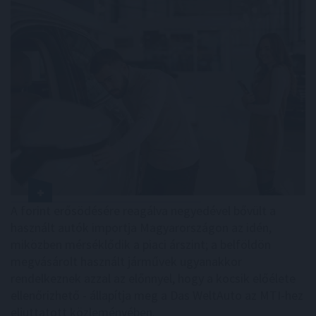
A forint erősödésére reagálva negyedével bővült a
használt autók importja Magyarországon az idén,
miközben mérséklődik a piaci árszint; a belföldön
megvásárolt használt járművek ugyanakkor
rendelkeznek azzal az előnnyel, hogy a kocsik előélete
ellenőrizhető - állapítja meg a Das WeltAuto az MTI-hez
eljuttatott közleményében.