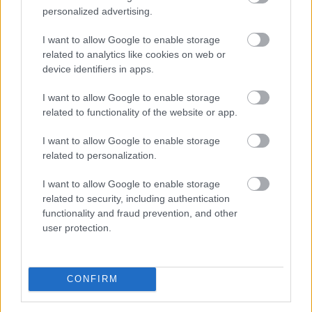
meghirdetett lakóingatlanok, mint egy évvel ezelőtt.
personalized advertising.
2026. 08. 08. 06:00
I want to allow Google to enable storage
related to analytics like cookies on web or
Megosztás:
device identifiers in apps.
TOVÁBB
I want to allow Google to enable storage
related to functionality of the website or app.
Enyhén nőtt a FAO élelmiszerár-indexe az
I want to allow Google to enable storage
időjárási,
energiapiaci és geopolitikai
related to personalization.
aggodalmak közepette
I want to allow Google to enable storage
related to security, including authentication
functionality and fraud prevention, and other
user protection.
CONFIRM