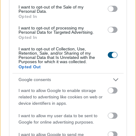
consent section.
I want to opt-out of the Sale of my
Personal Data.
Opted In
I want to opt-out of processing my
Personal Data for Targeted Advertising.
Opted In
I want to opt-out of Collection, Use,
Retention, Sale, and/or Sharing of my
Personal Data that Is Unrelated with the
Míg év elején sokan attól tartottak, hogy idén is
Purposes for which it was collected.
Opted Out
jelentős drágulás lesz a lakáspiacon, mostanra
egyértelművé vált, hogy az árrobbanás kifulladt, és a
Google consents
piac a fokozatos normalizálódás irányába mozdult el. A
vásárlók közül egyre többen kivárnak, alaposabban
I want to allow Google to enable storage
összehasonlítják a kínálatot, és hosszabb ideig keresik
related to advertising like cookies on web or
device identifiers in apps.
a megfelelő ingatlant – derül ki a legfrissebb Zenga
Ingatlan Radarból. Bár 2026 júliusában tovább
I want to allow my user data to be sent to
emelkedtek a lakóingatlanok hirdetési árai, az éves
Google for online advertising purposes.
árnövekedés üteme országosan és Budapesten is
lassult, sőt van egy megyénk, ahol most olcsóbbak a
I want to allow Google to send me