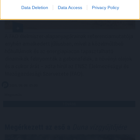
Data Deletion
Data Access
Privacy Policy
A FAO élelmiszer-alapanyagárainak referenciamutatója
enyhén emelkedett júliusban, mivel a közelmúltbeli
hőhullámok és az energiapiacon tapasztalható
dinamikák felnyomták a gabonafélék, a növényi olajok
és a cukor árát – adta hírül az ENSZ Élelmezésügyi és
Mezőgazdasági Szervezete (FAO).
2026. 08. 08. 05:00
Megosztás:
TOVÁBB
Megérkezett az eső a
Duna vízgyűjtőjére