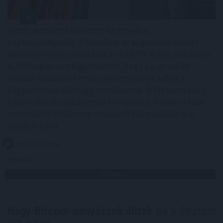
Újabb akadályba ütközött az amerikai
kriptoszabályozás: a Szenátus az augusztusi szünet
előtt nem vitte szavazásra a CLARITY Actet, miközben
a JPMorgan arra figyelmeztet, hogy a jogszabály
további csúszása komoly versenyelőnyt adhat a
hagyományos pénzügyi rendszernek. A tét nemcsak a
kriptovaluták szabályozási környezete, hanem a több
ezermilliárd dollárosra növekedő tokenizációs piac
jövője is lehet.
2026. 08. 07. 23:59
Megosztás:
TOVÁBB
Nagy Bitcoin-bányászok álltak
be a Stratum