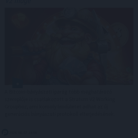
V2 mögé
A Bitcoin-bányászati iparág több meghatározó
szereplője is csatlakozott a Stratum V2 Working
Grouphoz, ami komoly lendületet adhat az új
generációs bányászati protokoll elterjedésének.
2026. 08. 07. 23:00