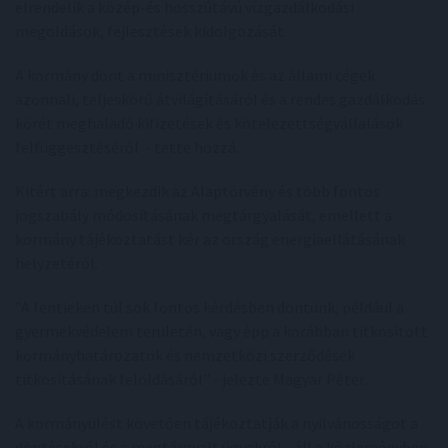
elrendelik a közép-és hosszútávú vízgazdálkodási
megoldások, fejlesztések kidolgozását.
A kormány dönt a minisztériumok és az állami cégek
azonnali, teljeskörű átvilágításáról és a rendes gazdálkodás
körét meghaladó kifizetések és kötelezettségvállalások
felfüggesztéséről - tette hozzá.
Kitért arra: megkezdik az Alaptörvény és több fontos
jogszabály módosításának megtárgyalását, emellett a
kormány tájékoztatást kér az ország energiaellátásának
helyzetéről.
"A fentieken túl sok fontos kérdésben döntünk, például a
gyermekvédelem területén, vagy épp a korábban titkosított
kormányhatározatok és nemzetközi szerződések
titkosításának feloldásáról" - jelezte Magyar Péter.
A kormányülést követően tájékoztatják a nyilvánosságot a
döntésekről és a megtárgyalt ügyekről - áll a közleményben.