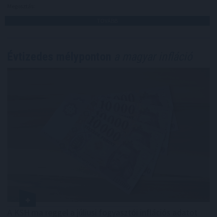
Megosztás:
TOVÁBB
Évtizedes mélyponton
a magyar infláció
A KSH ma reggel a júliusi fogyasztói inflációs adatot