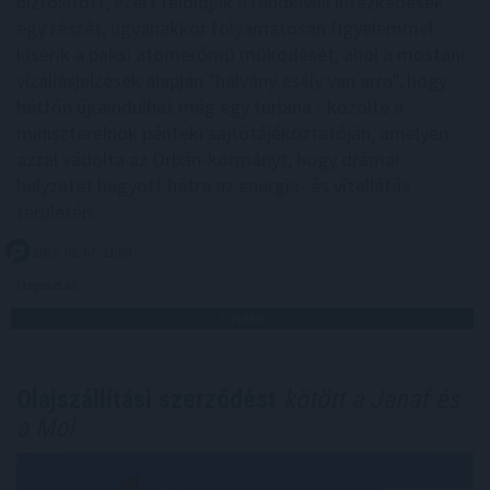
biztosított, ezért feloldják a rendkívüli intézkedések
egy részét, ugyanakkor folyamatosan figyelemmel
kísérik a paksi atomerőmű működését, ahol a mostani
vízállásjelzések alapján "halvány esély van arra", hogy
hétfőn újraindulhat még egy turbina - közölte a
miniszterelnök pénteki sajtótájékoztatóján, amelyen
azzal vádolta az Orbán-kormányt, hogy drámai
helyzetet hagyott hátra az energia- és vízellátás
területén.
2026. 08. 07. 21:00
Megosztás:
TOVÁBB
Olajszállítási szerződést
kötött a Janaf és
a Mol