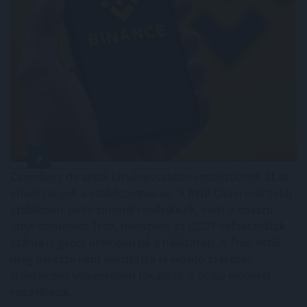
Csendben, de annál látványosabban rendeződnek át az
erőviszonyok a stabilcoinpiacon. A BNB Chain már több
stabilcoint tartó címmel rendelkezik, mint a hosszú
ideje domináns Tron, miközben az USDT-felhasználók
száma is gyors ütemben nő a hálózaton. A Tron ettől
még messze nem veszítette el vezető szerepét:
tranzakciós volumenben továbbra is óriási előnnyel
rendelkezik.