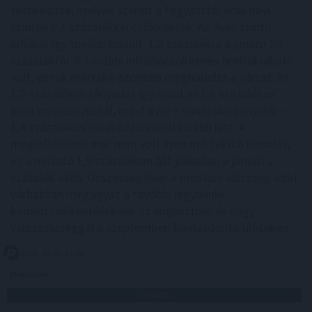
tette közzé, melyek szerint a fogyasztói árak havi
szinten 0,1 százalékkal csökkentek. Az éves szintű
infláció így tovább lassult: 1,2 százalékra a júniusi 1,7
százalékról. A további inflációcsökkenés borítékolható
volt, ennek mértéke azonban meghaladta a vártat. Az
1,2 százalékos tényadat így mind az 1,6 százalékos
piaci konszenzusnál, mind a mi – ennél alacsonyabb –
1,4 százalékos várakozásunknál kisebb lett. A
maginflációnál már nem volt ilyen mértékű a lassulás,
ez a mutató 1,9 százalékon állt júliusban a júniusi 2
százalék után. Összességében a mostani alacsony adat
várhatóan megágyaz a további jegybanki
kamatcsökkentéseknek az augusztusi, és nagy
valószínűséggel a szeptemberi kamatdöntő üléseken.
2026. 08. 07. 22:00
Megosztás:
TOVÁBB