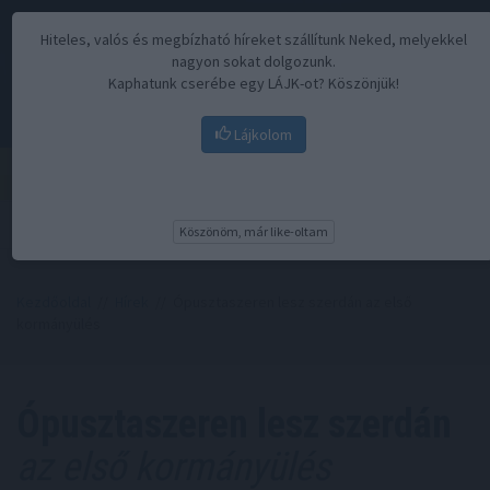
Hiteles, valós és megbízható híreket szállítunk Neked, melyekkel
nagyon sokat dolgozunk.
Kaphatunk cserébe egy LÁJK-ot? Köszönjük!
Lájkolom
Menü
Köszönöm, már like-oltam
Kezdőoldal
//
Hírek
// Ópusztaszeren lesz szerdán az első
kormányülés
Ópusztaszeren lesz szerdán
az első kormányülés