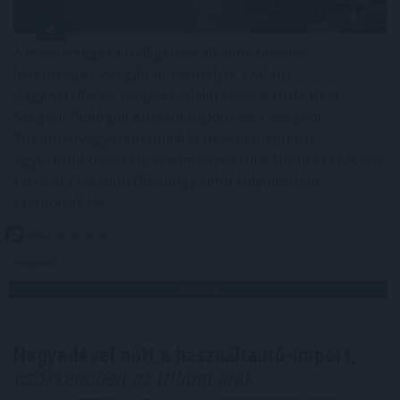
A mesterséges intelligencia alkalmazásának
lehetőségét vizsgálták személyre szabott
daganatellenes terápia kialakítására a HUN-REN
Szegedi Biológiai Kutatóközpont és a Szegedi
Tudományegyetem munkatársai nemzetközi
együttműködésben, eredményeikről a Nature kiadóhoz
tartozó Precision Oncology című folyóiratban
számoltak be.
2026. 08. 08. 13:00
Megosztás:
TOVÁBB
Negyedével nőtt a használtautó-import,
csökkenőben az itthoni árak