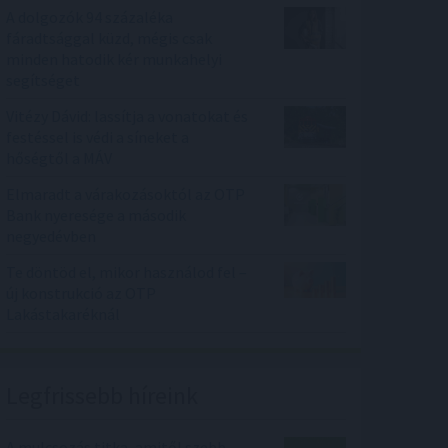
A dolgozók 94 százaléka
fáradtsággal küzd, mégis csak
minden hatodik kér munkahelyi
segítséget
Vitézy Dávid: lassítja a vonatokat és
festéssel is védi a síneket a
hőségtől a MÁV
Elmaradt a várakozásoktól az OTP
Bank nyeresége a második
negyedévben
Te döntöd el, mikor használod fel –
új konstrukció az OTP
Lakástakaréknál
Legfrissebb híreink
A mulcsozás titka, amitől szebb