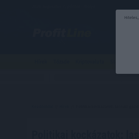
2026. augusztus 7., péntek - Ibolya
Hiteles
Hírek
Tőzsde
Kriptovaluta
Stabilcoin
Kezdőoldal
//
Hírek
// Politikai kockázatok: lassuló ga
Politikai kockázatok: la