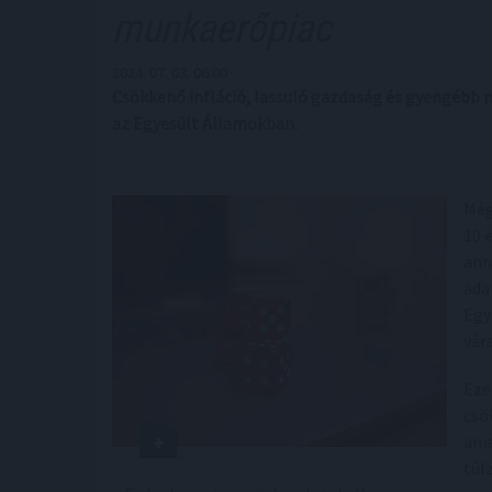
munkaerőpiac
2024. 07. 03. 06:00
Csökkenő infláció, lassuló gazdaság és gyengébb m
az Egyesült Államokban.
Még
10 
ann
ada
Egy
vár
Eze
csö
ame
túl