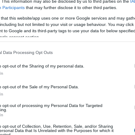
. This information may also be disclosed by us to third parties on the
IA
Mivel szinte teljes egészében vízből és szerves
Participants
that may further disclose it to other third parties.
lnak, napokon - sőt, a meleg nyári napokon órákon -
sen elbomlanak és nyomtalanul eltűnnek.
 that this website/app uses one or more Google services and may gath
including but not limited to your visit or usage behaviour. You may click 
6:00
Megosztás:
TOVÁBB
 to Google and its third-party tags to use your data for below specifi
ogle consent section.
ek a korszerű otthonok
– mutatjuk, miből
l Data Processing Opt Outs
o opt-out of the Sharing of my personal data.
apok energiaellátással kapcsolatos eseményei ismét
In
ták a figyelmet arra, mennyire fontos az
konyság. A legolcsóbb energia továbbra is az,
o opt-out of the Sale of my Personal Data.
 kell felhasználni. Egy korszerűsítés azonban több
In
tos beruházás is lehet, amelyet a legtöbb háztartás
to opt-out of processing my Personal Data for Targeted
rőből finanszírozni.
ing.
In
5:00
Megosztás:
TOVÁBB
o opt-out of Collection, Use, Retention, Sale, and/or Sharing
ersonal Data that Is Unrelated with the Purposes for which it
lected.