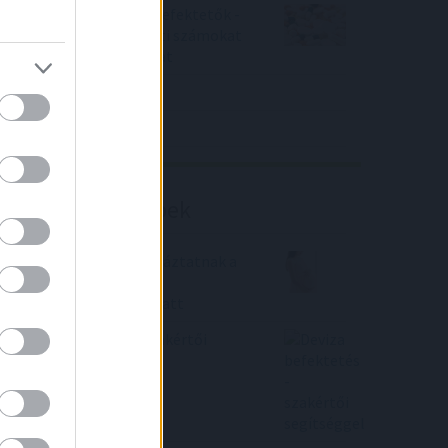
Örülhetnek a Richter befektetők -
piaci konszenzus feletti számokat
közölt a tőzsdei vállalat
4IG elemzés
Richter elemzés
Befektetési tippek
Rekord büntetést kockáztatnak a
babaváró hitelesek a
kamatemelkedések miatt
Deviza befektetés - szakértői
segítséggel