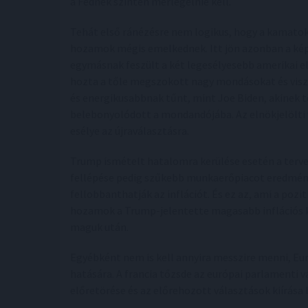
a Fednek szintén mérlegelnie kell.
Tehát első ránézésre nem logikus, hogy a kamato
hozamok mégis emelkednek. Itt jön azonban a képb
egymásnak feszült a két legesélyesebb amerikai el
hozta a tőle megszokott nagy mondásokat és vis
és energikusabbnak tűnt, mint Joe Biden, akinek 
belebonyolódott a mondandójába. Az elnökjelölti v
esélye az újraválasztásra.
Trump ismételt hatalomra kerülése esetén a ter
fellépése pedig szűkebb munkaerőpiacot eredmény
fellobbanthatják az inflációt. És ez az, ami a pozit
hozamok a Trump-jelentette magasabb inflációs ko
maguk után.
Egyébként nem is kell annyira messzire menni, Eur
hatására. A francia tőzsde az európai parlamenti v
előretörése és az előrehozott választások kiírása