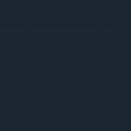
unkaerőpiac. Az elmúlt hetek adatai legalábbis ezt jelzik
is azt látjuk, hogy az állampapírhozamok emelkednek, a
éves hozam az egy héttel ezelőtti 4,25%-ról 4,45-re nőtt,
ak ellenére, hogy pénteken a PCE árindex friss, májusi
ta az áremelkedések lassulását jelezte, és a Michigani
etem felmérése szerint a fogyasztók inflációs
akozása is mérséklődött.
k az adatok inkább amellett szólnának, hogy hamarosan
kkenteni kell a jelenlegi magas kamatszintet, hiszen
llett, hogy az infláció visszavonulóban van, a gazdaság
zott elgyengítése egyre nagyobb kockázatot jelent, amit