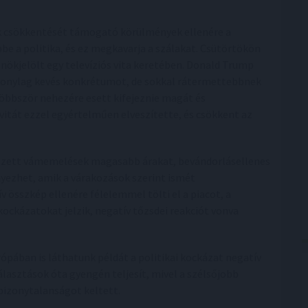
k csökkentését támogató körülmények ellenére a
e a politika, és ez megkavarja a szálakat. Csütörtökön
nökjelölt egy televíziós vita keretében. Donald Trump
zonylag kevés konkrétumot, de sokkal rátermettebbnek
többször nehezére esett kifejeznie magát és
itát ezzel egyértelműen elveszítette, és csökkent az
vezett vámemelések magasabb árakat, bevándorlásellenes
ezhet, amik a várakozások szerint ismét
ív összkép ellenére félelemmel tölti el a piacot, a
ckázatokat jelzik, negatív tőzsdei reakciót vonva
ópában is láthatunk példát a politikai kockázat negatív
álasztások óta gyengén teljesít, mivel a szélsőjobb
 bizonytalanságot keltett.