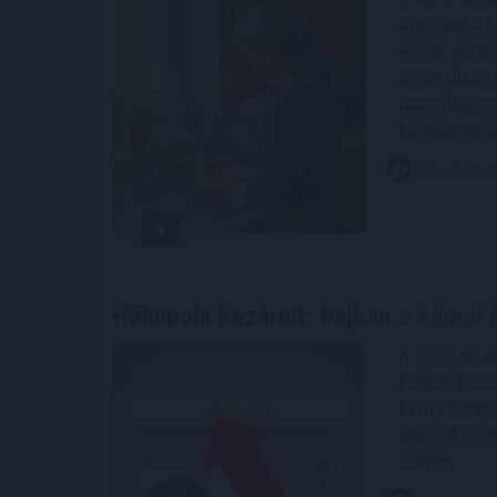
szerepel a 
egész életen
mentálisan 
összefüggés
kockázatáva
2026. 08. 07. 0
Hőkupola bezárult: bajban
a klímát 
A 2026-os n
klímák hasz
kWh energiá
vezérlő One
szerint.