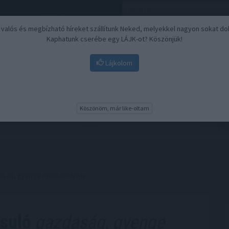
, valós és megbízható híreket szállítunk Neked, melyekkel nagyon sokat do
Kaphatunk cserébe egy LÁJK-ot? Köszönjük!
Lájkolom
Nyugdíj
Biztosítási befektetések
BU
Köszönöm, már like-oltam
zdaság, gyenge munkaerőpiac
ssuló
gazdaság, gyenge