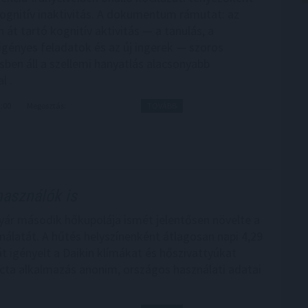
kognitív inaktivitás. A dokumentum rámutat: az
 át tartó kognitív aktivitás — a tanulás, a
igényes feladatok és az új ingerek — szoros
ben áll a szellemi hanyatlás alacsonyabb
l .
2:00
Megosztás:
TOVÁBB
használók is
yár második hőkupolája ismét jelentősen növelte a
nálatát. A hűtés helyszínenként átlagosan napi 4,29
t igényelt a Daikin klímákat és hőszivattyúkat
cta alkalmazás anonim, országos használati adatai