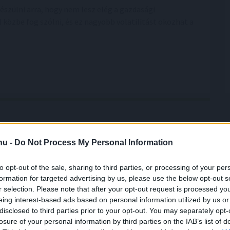
szülni arra, hogy nem lesz elég a gazdasági
 közbe fog szólni, és ez nagyobb volatilitást okozhat a
.hu -
Do Not Process My Personal Information
z a gyeped, mint valaha
író mikro-nyírása: A robot nem hetente egyszer
to opt-out of the sale, sharing to third parties, or processing of your per
 pázsitot, hanem naponta vagy kétnaponta végighalad
formation for targeted advertising by us, please use the below opt-out s
zén. Nem centimétereket vág, hanem csupán 1-2
r selection. Please note that after your opt-out request is processed y
csippent le a fűszálak végéből. Mivel a levágott
eing interest-based ads based on personal information utilized by us or
disclosed to third parties prior to your opt-out. You may separately opt-
ikroszkopikus méretűek, nem maradnak a fűszálak
losure of your personal information by third parties on the IAB’s list of
nnal lehullanak a fűszálak közé, közvetlenül a talaj