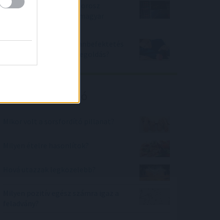
Nagyrészt elkerülte az orosz
tőzsde összeomlása a magyar
öngondoskodókat
Bankbetét vagy ingatlanbefektetés
- 2022-ben mi a jobb megoldás?
Kalkulátor ajánló
Mikor volt a sorsfordító pillanat?
Milyen ételre hasonlítok?
Hová utazzak legközelebb?
Milyen pozitív egész számra igaz a
feladvány?