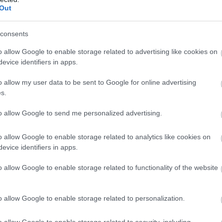
Out
k eladó még
mindig durván túlárazza
consents
ére, hogy az idei év második negyedévében
o allow Google to enable storage related to advertising like cookies on
az ingatlanárak, az eladók egy része továbbra is a
evice identifiers in apps.
i helyzetből indul ki a hirdetési árak
sánál. A Balla Ingatlan szakértői szerint ennek
o allow my user data to be sent to Google for online advertising
en még mindig gyakori az 5–10 százalékos, sőt
s.
20 százalékos túlárazás is, ami jelentősen
to allow Google to send me personalized advertising.
eti, vagy adott esetben akár lehetetlenné is teszi
ést.
o allow Google to enable storage related to analytics like cookies on
4:00
Megosztás:
TOVÁBB
evice identifiers in apps.
o allow Google to enable storage related to functionality of the website
ímaváltozás
már a vállalatok működését
o allow Google to enable storage related to personalization.
o allow Google to enable storage related to security, including