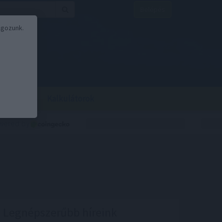
Belépés
lgozunk.
BOR
BIRS
Kalkulátorok
Legnépszerűbb híreink