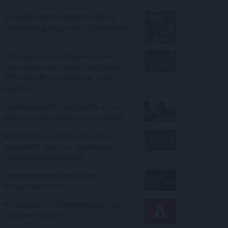
Így kaphat egy magyar nyugdíjas
olcsóbban gyógyszert - 7 lehetőség
Változás a használtautó-piacon:
meredeken esik a dízel, miközben
30%-kal nőtt a zöld autók iránti
kereslet
Személycseréket jelentette be a
katonai vezetésben az orosz elnök
MNB: egyhangúlag támogatta a
monetáris tanács az alapkamat
csökkentését júliusban
Gyorsjelentések repítették az
európai piacokat
Ki rendelhet el vízkorlátozást ma
Magyarországon?