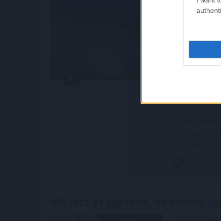
A kormány a
authenti
ellátási vál
hogy az ene
nagyobb fig
dunai vízáll
hogy a klím
kézzelfogha
szabályozás
területet ér
klímakockáz
elvárásokat
működésbizt
figyelmezt
2026. 08. 07. 0
Mit tesz az agyaddal, ha minden
nap
A WHO demen