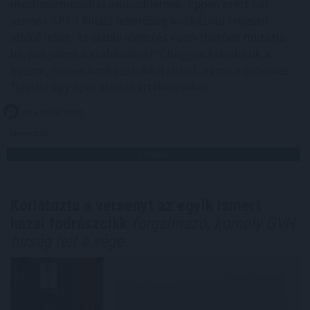
mechanizmusok is működhetnek. Éppen ezért két
azonos APY-t kínáló lehetőség kockázata teljesen
eltérő lehet. Az alábbi elemzés közérthetően mutatja
be, mit jelent a stabilcoin APY, hogyan keletkezik a
hozam, milyen kockázatokkal járhat, és mire érdemes
figyelni egy ilyen ajánlat értékelésekor.
2026. 08. 07. 19:00
Megosztás:
TOVÁBB
Korlátozta a versenyt az egyik ismert
hazai fodrászcikk
forgalmazó, komoly GVH-
bírság lett a vége