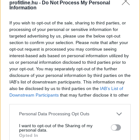
profitline.hu -
Do Not Process My Personal
Information
Beindultak a lakásépítések
If you wish to opt-out of the sale, sharing to third parties, or
Magyarországon
– Ez már az Otthon Start
processing of your personal or sensitive information for
targeted advertising by us, please use the below opt-out
hatása?
section to confirm your selection. Please note that after your
opt-out request is processed you may continue seeing
interest-based ads based on personal information utilized by
us or personal information disclosed to third parties prior to
your opt-out. You may separately opt-out of the further
disclosure of your personal information by third parties on the
IAB’s list of downstream participants. This information may
also be disclosed by us to third parties on the
IAB’s List of
Downstream Participants
that may further disclose it to other
third parties.
Please note that this website/app uses one or more Google
Personal Data Processing Opt Outs
services and may gather and store information including but
not limited to your visit or usage behaviour. You may click to
I want to opt-out of the Sharing of my
personal data.
grant or deny consent to Google and its third-party tags to
Az első félévben 22 százalékkal több lakás épült, mint
Opted In
use your data for below specified purposes in below Google