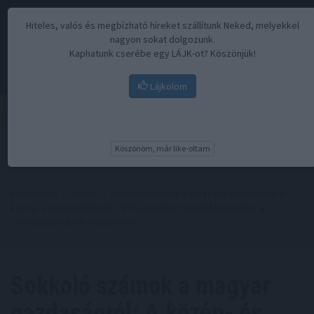
Hiteles, valós és megbízható híreket szállítunk Neked, melyekkel
nagyon sokat dolgozunk.
Kaphatunk cserébe egy LÁJK-ot? Köszönjük!
Lájkolom
Menü
Köszönöm, már like-oltam
Kezdőoldal
//
Hírek
// Sokkoló számok a magyar gazdaságról: A
közép- és nagyvállalatok 71%-a kerülhet szorult helyzetbe a
vendégmunkások tiltása miatt
Sokkoló számok a magyar
gazdaságról: A közép- és