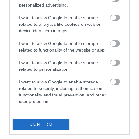
personalized advertising.
I want to allow Google to enable storage
related to analytics like cookies on web or
device identifiers in apps.
I want to allow Google to enable storage
related to functionality of the website or app.
I want to allow Google to enable storage
related to personalization.
I want to allow Google to enable storage
related to security, including authentication
Háromnapi csökkenés után, az emelkedő olajárak és az
functionality and fraud prevention, and other
amerikai munkaerőpiac stabilitását mutató adatok
user protection.
hatására az amerikai tízéves hozam újra felfelé
mozdult csütörtökön.
CONFIRM
2026. 08. 07. 11:00