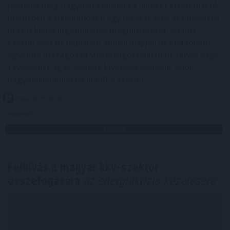
jelennek meg nagyobb számban a lakást kereső diákok,
miközben a tulajdonosok egy része is erre az időszakra
időzíti kiadó ingatlanának meghirdetését. Az idei
szezon első tíz napjának adatai alapján az idei roham
egyelőre országosan visszafogottabb mint tavaly vagy
tavalyelőtt. Igaz, vannak kivételes városok, ahol
nagyobb lendülettel indult a szezon.
2026. 08. 07. 08:00
Megosztás:
TOVÁBB
Felhívás a magyar kkv-szektor
összefogására
az energiakrízis kezelésére