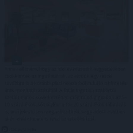
Annak ellenére, hogy az idei év második negyedévében
csökkentek az ingatlanárak, az eladók egy része
továbbra is a korábbi piaci helyzetből indul ki a hirdetési
árak meghatározásánál. A Balla Ingatlan szakértői
szerint ennek következtében még mindig gyakori az 5–
10 százalékos, sőt olykor a 15–20 százalékos túlárazás
is, ami jelentősen megnehezítheti, vagy adott esetben
akár lehetetlenné is teszi az értékesítést.
2026. 08. 07. 04:00