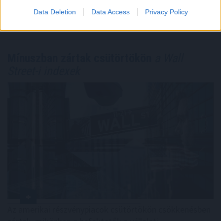
Megosztás:
Data Deletion
Data Access
Privacy Policy
TOVÁBB
Mínuszban zártak csütörtökön
a Wall
Street-i indexek
Az amerikai részvénypiacok csütörtökön csökkenésben