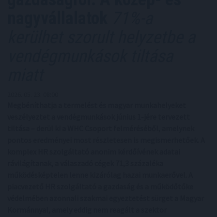
nagyvállalatok
71%-a
kerülhet szorult helyzetbe a
vendégmunkások tiltása
miatt
2026. 05. 23. 08:00
Megbéníthatja a termelést és magyar munkahelyeket
veszélyeztet a vendégmunkások június 1-jére tervezett
tiltása – derül ki a WHC Csoport felméréséből, amelynek
pontos eredményei most részletesen is megismerhetőek. A
komplex HR szolgáltató anonim kérdőívének adatai
rávilágítanak, a válaszadó cégek 71,3 százaléka
működésképtelen lenne kizárólag hazai munkaerővel. A
piacvezető HR szolgáltató a gazdaság és a működőtőke
védelmében azonnali szakmai egyeztetést sürget a Magyar
Kormánnyal, amely eddig nem reagált a szektor