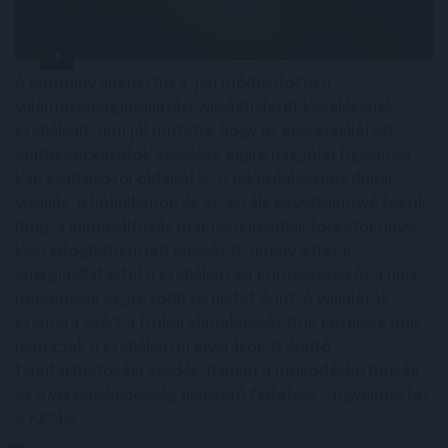
A kormány augusztus 1-jén módosította a
villamosenergia-ellátási válsághelyzet kezelésének
szabályait, ami jól mutatja, hogy az energiaellátást
érintő kockázatok kezelése egyre nagyobb figyelmet
kap szabályozói oldalról is. A rekordalacsony dunai
vízállás, a hőhullámok és az aszály egyértelművé teszik,
hogy a klímaváltozás már nem jövőbeli forgatókönyv:
kézzelfogható üzleti kockázat, amely a hazai
energiaellátástól a szabályozási környezeten át a napi
működésig egyre több területet érint. A vállalatok
számára ezért a fizikai klímakockázatok kezelése már
nem csak a szabályozói elvárásokat érintő
fenntarthatósági kérdés, hanem a működésbiztonság
és a versenyképesség alapvető feltétele – figyelmeztet
a KPMG.