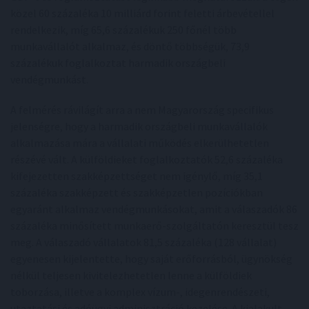
közel 60 százaléka 10 milliárd forint feletti árbevétellel
rendelkezik, míg 65,6 százalékuk 250 főnél több
munkavállalót alkalmaz, és döntő többségük, 73,9
százalékuk foglalkoztat harmadik országbeli
vendégmunkást.
A felmérés rávilágít arra a nem Magyarország specifikus
jelenségre, hogy a harmadik országbeli munkavállalók
alkalmazása mára a vállalati működés elkerülhetetlen
részévé vált. A külföldieket foglalkoztatók 52,6 százaléka
kifejezetten szakképzettséget nem igénylő, míg 35,1
százaléka szakképzett és szakképzetlen pozíciókban
egyaránt alkalmaz vendégmunkásokat, amit a válaszadók 86
százaléka minősített munkaerő-szolgáltatón keresztül tesz
meg. A válaszadó vállalatok 81,5 százaléka (128 vállalat)
egyenesen kijelentette, hogy saját erőforrásból, ügynökség
nélkül teljesen kivitelezhetetlen lenne a külföldiek
toborzása, illetve a komplex vízum-, idegenrendészeti,
utaztatási és adóügyi adminisztráció kezelése. A kialakult