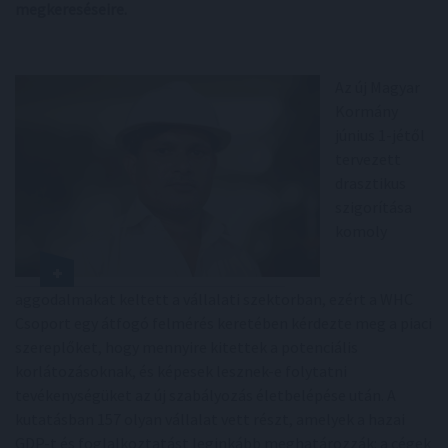
megkereséseire.
Az új Magyar
Kormány
június 1-jétől
tervezett
drasztikus
szigorítása
komoly
aggodalmakat keltett a vállalati szektorban, ezért a WHC
Csoport egy átfogó felmérés keretében kérdezte meg a piaci
szereplőket, hogy mennyire kitettek a potenciális
korlátozásoknak, és képesek lesznek-e folytatni
tevékenységüket az új szabályozás életbelépése után. A
kutatásban 157 olyan vállalat vett részt, amelyek a hazai
GDP-t és foglalkoztatást leginkább meghatározzák: a cégek