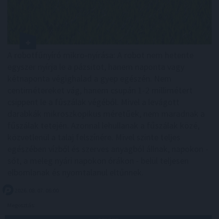
A robotfűnyíró mikro-nyírása: A robot nem hetente
egyszer nyírja le a pázsitot, hanem naponta vagy
kétnaponta végighalad a gyep egészén. Nem
centimétereket vág, hanem csupán 1-2 millimétert
csippent le a fűszálak végéből. Mivel a levágott
darabkák mikroszkopikus méretűek, nem maradnak a
fűszálak tetején. Azonnal lehullanak a fűszálak közé,
közvetlenül a talaj felszínére. Mivel szinte teljes
egészében vízből és szerves anyagból állnak, napokon -
sőt, a meleg nyári napokon órákon - belül teljesen
elbomlanak és nyomtalanul eltűnnek.
2026. 08. 07. 06:00
Megosztás: