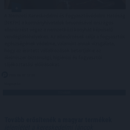
A Nemzeti Kereskedelmi és Fogyasztóvédelmi Hatóság
(NKFH) a kormányhivatalok bevonásával országos
ellenőrzést végez a nemzetközi konyhát képviselő
vendéglátóhelyeken. Az ellenőrzések célja a fogyasztók
egészségének védelme, valamint annak vizsgálata,
hogy az érintett vállalkozások betartják-e az
élelmiszer-biztonsági, higiéniai és fogyasztói
tájékoztatási előírásokat.
2026. 08. 07. 17:00
Megosztás:
TOVÁBB
Tovább erősítenék a magyar termékek
jelenlétét a kereskedelmi láncok