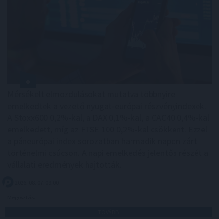
Mérsékelt elmozdulásokat mutatva többnyire
emelkedtek a vezető nyugat-európai részvényindexek.
A Stoxx600 0,2%-kal, a DAX 0,1%-kal, a CAC40 0,4%-kal
emelkedett, míg az FTSE 100 0,2%-kal csökkent. Ezzel
a páneurópai index sorozatban harmadik napon zárt
történelmi csúcson. A napi emelkedés jelentős részét a
vállalati eredmények hajtották.
2026. 08. 07. 09:00
Megosztás:
TOVÁBB