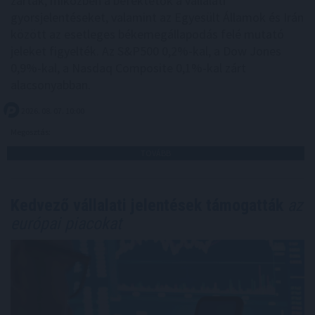
zártak, miközben a befektetők a vállalati
gyorsjelentéseket, valamint az Egyesült Államok és Irán
között az esetleges békemegállapodás felé mutató
jeleket figyelték. Az S&P500 0,2%-kal, a Dow Jones
0,9%-kal, a Nasdaq Composite 0,1%-kal zárt
alacsonyabban.
2026. 08. 07. 10:00
Megosztás:
TOVÁBB
Kedvező vállalati jelentések támogatták
az
európai piacokat