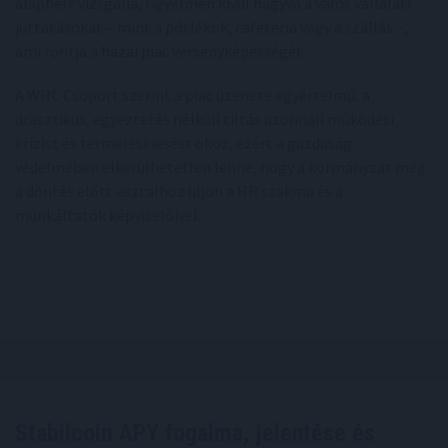
alapbért vizsgálja, figyelmen kívül hagyva a valós vállalati
juttatásokat – mint a pótlékok, cafeteria vagy a szállás –,
ami rontja a hazai piac versenyképességét.
A WHC Csoport szerint a piac üzenete egyértelmű: a
drasztikus, egyeztetés nélküli tiltás azonnali működési
krízist és termeléskiesést okoz, ezért a gazdaság
védelmében elkerülhetetlen lenne, hogy a kormányzat még
a döntés előtt asztalhoz üljön a HR szakma és a
munkáltatók képviselőivel.
Stabilcoin APY fogalma, jelentése és