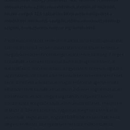
ökoszisztéma a piaci visszajelzések alapján jól működik,
hiszen a cégek 72,6 százaléka kifejezetten elégedett a
minősített munkaerő-szolgáltatókra vonatkozó jelenlegi
szigorú, transzparens magyar jogi keretekkel.
A vállalatok nyitott kérdésekre adott strukturális javaslatai
szerint a június 1-jei adminisztratív moratórium helyett a
meglévő rendszer finomhangolására lenne szükség. A cégek
kritizálják a lassú és bürokratikus hatósági működést, a
határidőkből való kicsúszást, és gyorsabb, teljesen digitális
ügyintézést, valamint a külképviseletek tehermentesítését
kérik. Emellett a betanítás magas erőforrás-igénye miatt
elhibázottnak tartják a maximum 2–5 éves foglalkoztatási
korlátozást, és azt, hogy a jogszabály tiltja a jól bevált
kölcsönzött dolgozók saját állományba vételét, ehelyett a
státusz 3–10 évre történő, rugalmas meghosszabbítását
javasolják. Végül jelzik, hogy a FEOR kódok elavultak, és az
idegenrendészet az engedélyeknél torz módon csak az