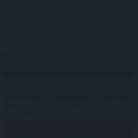
Az elmúlt napok energiaellátással kapcsolatos
eseményei ismét ráirányították a figyelmet arra,
mennyire fontos az energiahatékonyság. A legolcsóbb
energia továbbra is az, amelyet nem kell felhasználni.
Egy korszerűsítés azonban több millió forintos
beruházás is lehet, amelyet a legtöbb háztartás nem
tud önerőből finanszírozni.
2026. 08. 07. 05:00
Megosztás:
TOVÁBB
Megtorpant az áremelkedés, de sok eladó
még
mindig durván túlárazza eladó
ingatlanát