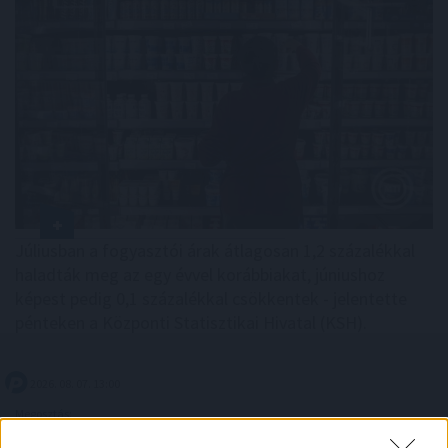
Júliusban a fogyasztói árak átlagosan 1,2 százalékkal
haladták meg az egy évvel korábbiakat, júniushoz
képest pedig 0,1 százalékkal csökkentek - jelentette
pénteken a Központi Statisztikai Hivatal (KSH).
2026. 08. 07. 13:00
Megosztás:
TOVÁBB