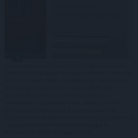
A Gazdasági Versenyhivatal (GVH) több mint 68 millió
forint versenyfelügyeleti bírságot szabott ki a Hair-Line
Kft.-re – az egyik ismert, évtizedek óta működő hazai
fodrászcikk forgalmazóra – mert a vállalkozás a
területi képviseleti rendszerében korlátozta
termékeinek viszonteladási árait, valamint területi
korlátozást is alkalmazott. A viszonteladási árak
rögzítése az egyik legsúlyosabb versenyjogi jogsértés, a
cég együttműködött a versenyhatósággal és
előremutató vállalásokat ajánlott fel.