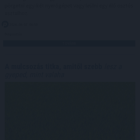
pörgetni egy-két nyerőgépet vagy leülni egy élő osztós
asztalhoz.
2026. 08. 07. 06:59
Megosztás:
TOVÁBB
A mulcsozás titka, amitől szebb
lesz a
gyeped, mint valaha