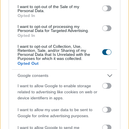
egy évvel korábban, a kiadott építési engedélyek száma
consent section.
I want to opt-out of the Sale of my
pedig még nagyobb, 29 százalékos ugrást mutatott –
Personal Data.
derül ki a Központi Statisztikai Hivatal (KSH) friss
Opted In
adataiból. A beszámoló szerint az első negyedév volt
I want to opt-out of processing my
kiemelkedő, a másodikban már sokkal kisebb
Personal Data for Targeted Advertising.
Opted In
mértékben élénkült a piac. A statisztika alapján
folytatódott az eddigi tendencia: az Otthon Start
I want to opt-out of Collection, Use,
Program érezhetően fellendítette a keresletet, ezt
Retention, Sale, and/or Sharing of my
Personal Data that Is Unrelated with the
igyekszik most lekövetni a kínálat is.
Purposes for which it was collected.
Opted Out
2026. 08. 07. 12:00
Google consents
Megosztás:
I want to allow Google to enable storage
TOVÁBB
related to advertising like cookies on web or
device identifiers in apps.
Felfelé mozdultak a fejlett piaci
I want to allow my user data to be sent to
kötvényhozamok,
a forint 1%-kal gyengült
Google for online advertising purposes.
az euróval szemben
I want to allow Google to send me