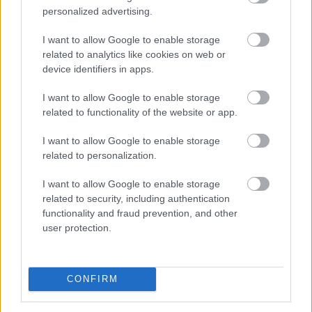
personalized advertising.
A mémcoinok világában a Dogecoin kétségtelenül vad
utat járt be. Azonban sok szakértő úgy véli, hogy a
I want to allow Google to enable storage
Dogecoin esetében a további árfolyamemelkedés
related to analytics like cookies on web or
korlátozott a 16 centes szint fölé.
device identifiers in apps.
I want to allow Google to enable storage
2025. 11. 21. 23:00
related to functionality of the website or app.
Megosztás:
I want to allow Google to enable storage
TOVÁBB
related to personalization.
I want to allow Google to enable storage
related to security, including authentication
6 kriptovaluta, amit érdemes figyelned
functionality and fraud prevention, and other
user protection.
2025 novemberében
– fókuszban a stabil
ökoszisztéma-növekedés
CONFIRM