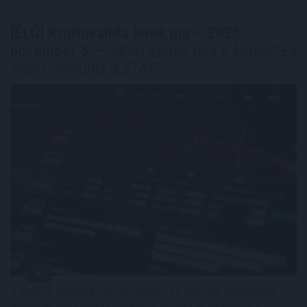
[ÉLŐ] Kriptovaluta hírek ma – 2025.
november 5. –
Miért zuhan újra a kripto? És
miért immunis a $TAP?
A piacok jelenleg „előbb adnak el, később kérdeznek”
módban működnek, ahogy a likviditás menekül a