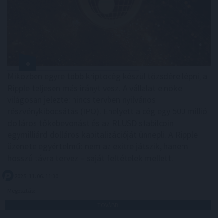
Miközben egyre több kriptocég készül tőzsdére lépni, a
Ripple teljesen más irányt vesz. A vállalat elnöke
világosan jelezte: nincs tervben nyilvános
részvénykibocsátás (IPO). Ehelyett a cég egy 500 millió
dolláros tőkebevonást és az RLUSD stabilcoin
egymilliárd dolláros kapitalizációját ünnepli. A Ripple
üzenete egyértelmű: nem az exitre játszik, hanem
hosszú távra tervez – saját feltételek mellett.
2025. 11. 06. 11:30
Megosztás:
TOVÁBB