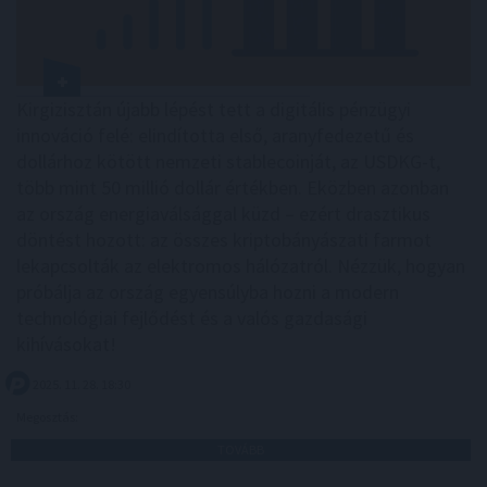
Kirgizisztán újabb lépést tett a digitális pénzügyi
innováció felé: elindította első, aranyfedezetű és
dollárhoz kötött nemzeti stablecoinját, az USDKG-t,
több mint 50 millió dollár értékben. Eközben azonban
az ország energiaválsággal küzd – ezért drasztikus
döntést hozott: az összes kriptobányászati farmot
lekapcsolták az elektromos hálózatról. Nézzük, hogyan
próbálja az ország egyensúlyba hozni a modern
technológiai fejlődést és a valós gazdasági
kihívásokat!
2025. 11. 28. 18:30
Megosztás:
TOVÁBB