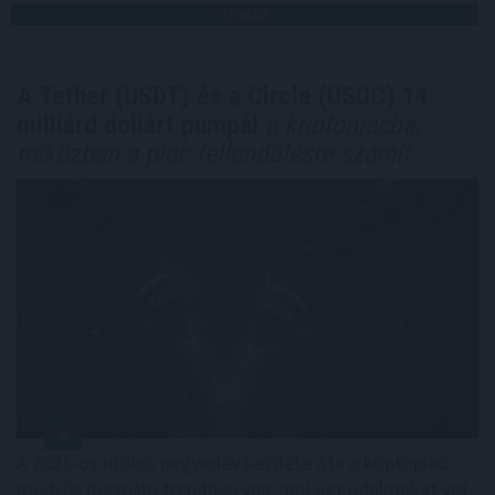
TOVÁBB
A Tether (USDT) és a Circle (USDC) 14
milliárd dollárt pumpál
a kriptopiacba,
miközben a piac fellendülésre számít
A 2025-ös utolsó negyedév kezdete óta a kriptopiac
medvés (bearish) trendben van, ami aggodalmakat vet