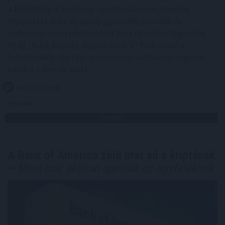
a RedotPay a Ripple-lel együttműködve jelentős
fejlesztést indít el, amely gyorsabb, olcsóbb és
stabilcoin-alapú pénzküldést tesz lehetővé Nigériába.
Az új „Küldj kriptót, fogadj NGN-t” funkcióval a
felhasználók digitális eszközöket válthatnak nigériai
nairára – percek alatt.
2025. 12. 02. 22:00
Megosztás:
TOVÁBB
A Bank of America zöld utat ad a kriptónak
–
Most már aktívan ajánlják az ügyfeleknek