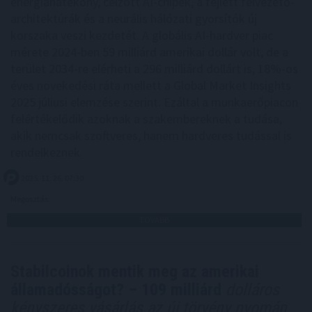
energiahatékony, célzott AI-chipek, a fejlett félvezető-
architektúrák és a neurális hálózati gyorsítók új
korszaka veszi kezdetét. A globális AI-hardver piac
mérete 2024-ben 59 milliárd amerikai dollár volt, de a
terület 2034-re elérheti a 296 milliárd dollárt is, 18%-os
éves növekedési ráta mellett a Global Market Insights
2025 júliusi elemzése szerint. Ezáltal a munkaerőpiacon
felértékelődik azoknak a szakembereknek a tudása,
akik nemcsak szoftveres, hanem hardveres tudással is
rendelkeznek.
2025. 11. 26. 07:30
Megosztás:
TOVÁBB
Stabilcoinok mentik meg az amerikai
államadósságot? – 109 milliárd
dolláros
kényszeres vásárlás az új törvény nyomán