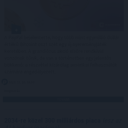
A PayPal bejelentette, hogy több mint egymillió dollár
értékű Bitcoint oszt szét egy új nyereményjáték
keretében. A grandiózus akció elsőre rendkívül
vonzónak tűnik, de van a történetben egy jelentős
bökkenő: a részvétel kizárólag amerikai felhasználók
számára engedélyezett.
2025. 11. 26. 18:30
Megosztás:
TOVÁBB
2034-re közel 300 milliárdos piaca
lesz az
AI-hardver iparágnak