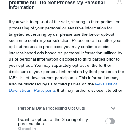
2025 második felében robbanásszerű növekedésen
profitline.hu -
Do Not Process My Personal
Information
ment keresztül a stabilcoin-piac, ami nemcsak a
kriptoszektor, hanem az amerikai államadósság
If you wish to opt-out of the sale, sharing to third parties, or
finanszírozása szempontjából is történelmi fordulatot
processing of your personal or sensitive information for
hozott. Az újonnan elfogadott GENIUS-törvény
targeted advertising by us, please use the below opt-out
értelmében ugyanis a stabilcoin-kibocsátók kötelezően
section to confirm your selection. Please note that after your
amerikai állampapírokba fektetik a fedezetet – így
opt-out request is processed you may continue seeing
július és november között már 109 milliárd dollárnyi
interest-based ads based on personal information utilized by
államkötvényt vásároltak. A kripto és a közpénzügyek
us or personal information disclosed to third parties prior to
your opt-out. You may separately opt-out of the further
világának összefonódása új korszakot jelez, amely
disclosure of your personal information by third parties on the
globális hatással lehet a pénzügyi rendszerekre.
IAB’s list of downstream participants. This information may
also be disclosed by us to third parties on the
IAB’s List of
2025. 11. 25. 10:30
Downstream Participants
that may further disclose it to other
Megosztás:
third parties.
TOVÁBB
Please note that this website/app uses one or more Google
Personal Data Processing Opt Outs
services and may gather and store information including but
not limited to your visit or usage behaviour. You may click to
I want to opt-out of the Sharing of my
A Digitap ($TAP) 0,03 dolláron és
personal data.
grant or deny consent to Google and its third-party tags to
Opted In
Dogecoin 16
centen – Melyik éri el előbb az
use your data for below specified purposes in below Google