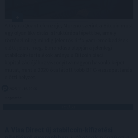
A CryptoQuant elemzője, Moreno szerint a Bitcoin most
egy olyan likviditási struktúrába lépett be, amely
történelmileg mindig jelentős árfolyam-emelkedések
előtt jelent meg. Elmondása alapján a jelenlegi
stabilcoin-tartalékok aránya a Bitcoin piaci
kapitalizációjához viszonyítva nagyon hasonló képet
mutat, mint a 2020 óta látott több BTC-visszapattanás
előtti helyzet.
2025. 11. 16. 20:00
Megosztás:
TOVÁBB
A Visa Direct új stabilcoin-kifizetési