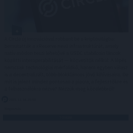
A Circle új innovációval robbant be a kriptovilágba:
bemutatták a xReserve nevű infrastruktúrát, amely
natív módon teszi lehetővé a USDC stabilcoin láncok
közötti interoperabilitását — közvetítők nélkül. A lépés
nemcsak technológiai mérföldkő, hanem egyben válasz
is a decentralizált, több-blokkláncos jövő kihívásaira. De
mit is jelent mindez pontosan a piacra, a fejlesztőkre és
a felhasználókra nézve? Nézzük meg közelebbről!
2025. 11. 18. 20:00
Megosztás:
TOVÁBB