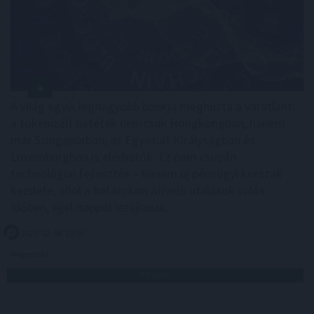
A világ egyik legnagyobb bankja meghúzta a váratlant:
a tokenizált betétek nemcsak Hongkongban, hanem
már Szingapúrban, az Egyesült Királyságban és
Luxemburgban is elérhetők. Ez nem csupán
technológiai fejlesztés – hanem új pénzügyi korszak
kezdete, ahol a határokon átívelő utalások valós
időben, éjjel-nappal lezajlanak.
2025. 12. 04. 13:00
Megosztás:
TOVÁBB