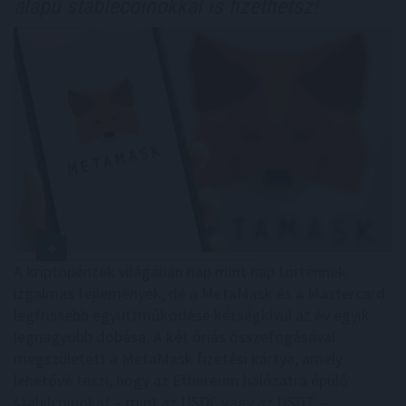
alapú stablecoinokkal is fizethetsz!
A kriptopénzek világában nap mint nap történnek
izgalmas fejlemények, de a MetaMask és a Mastercard
legfrissebb együttműködése kétségkívül az év egyik
legnagyobb dobása. A két óriás összefogásával
megszületett a MetaMask fizetési kártya, amely
lehetővé teszi, hogy az Ethereum hálózatra épülő
stabilcoinokat – mint az USDC vagy az USDT –