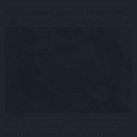
Altcoin robbanás jöhet 3–6 hónapon belül
– Így
látja a piac jövőjét a Cardano alapítója
Miközben a kriptopiac egyes szereplői már a csúcs
közeledtéről beszélnek, Charles Hoskinson, a Cardano
(ADA) alapítója teljesen másként látja a helyzetet.