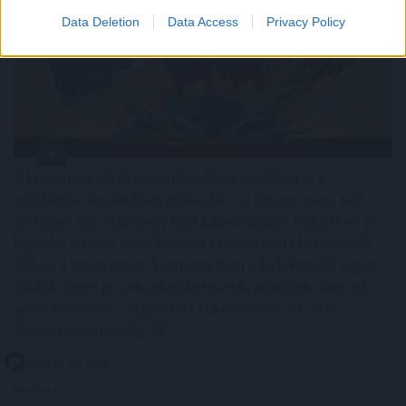
Data Deletion
Data Access
Privacy Policy
A kriptopiac 2025 novemberében továbbra is a
volatilitás árnyékában működik – a Bitcoin nem tud
tartósan hat számjegy fölé kapaszkodni, miközben a
legtöbb altcoin jóval korábbi csúcsai alatt kereskedik.
Ebben a bizonytalan környezetben a befektetők egyre
inkább olyan projekteket keresnek, amelyek mögött
valós használat, átgondolt tokenmodell és aktív
fejlesztői közösség áll.
2025. 11. 20. 14:00
Megosztás: