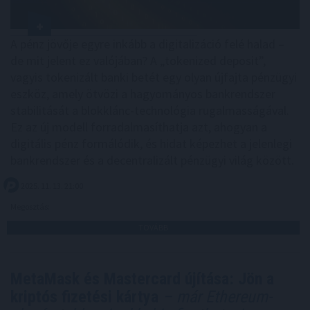
A pénz jövője egyre inkább a digitalizáció felé halad –
de mit jelent ez valójában? A „tokenized deposit”,
vagyis tokenizált banki betét egy olyan újfajta pénzügyi
eszköz, amely ötvözi a hagyományos bankrendszer
stabilitását a blokklánc-technológia rugalmasságával.
Ez az új modell forradalmasíthatja azt, ahogyan a
digitális pénz formálódik, és hidat képezhet a jelenlegi
bankrendszer és a decentralizált pénzügyi világ között.
2025. 11. 13. 21:00
Megosztás:
TOVÁBB
MetaMask és Mastercard újítása: Jön a
kriptós fizetési kártya
– már Ethereum-