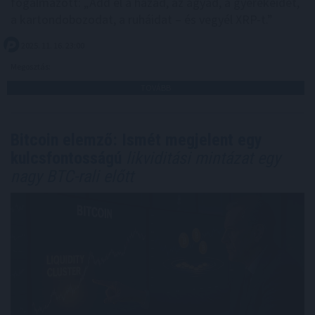
fogalmazott: „Add el a házad, az ágyad, a gyerekeidet,
a kartondobozodat, a ruháidat – és vegyél XRP-t.”
2025. 11. 16. 23:00
Megosztás:
TOVÁBB
Bitcoin elemző: Ismét megjelent egy
kulcsfontosságú
likviditási mintázat egy
nagy BTC-rali előtt