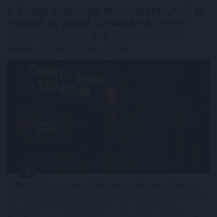
A Solana Alapítvány menedzsere: „Add el
a házad, az ágyad, a ruháid – és
vegyél
XRP-t”, miközben az ETF-beáramlások
elérik az 545 millió dollárt
Vibhu Norby, a Solana Alapítvány egyik menedzsere is
bekapcsolódott az XRP körül zajló online vitába, amely
az agresszív felvásárlásokról szól. Konkrétan így