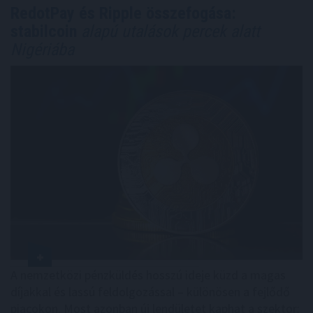
RedotPay és Ripple összefogása:
stabilcoin
alapú utalások percek alatt
Nigériába
A nemzetközi pénzküldés hosszú ideje küzd a magas
díjakkal és lassú feldolgozással – különösen a fejlődő
piacokon. Most azonban új lendületet kaphat a szektor: