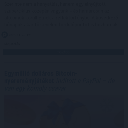
Szerinte nem a hanyatlás, hanem egy elnyújtott
szuperciklus közepén vagyunk – és hamarosan az
altcoinok kerülhetnek a reflektorfénybe. A következő
hónapok akár történelmi fordulópontot is hozhatnak.
2025. 11. 28. 12:30
Megosztás:
TOVÁBB
Egymillió dolláros Bitcoin-
nyereményjátékot
indított a PayPal – de
van egy komoly csavar