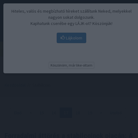
Hiteles, valós és megbízható híreket szállítunk Neked, melyekkel
nagyon sokat dolgozunk.
Kaphatunk cserébe egy LÁJK-ot? Köszönjük!
Lájkolom
Menü
Köszönöm, már like-oltam
Kezdőoldal
// Stabilcoin
Első
<
15
16
17
18
19
>
Utolsó
Forradalmi áttörés a stabilcoinok piacán: A