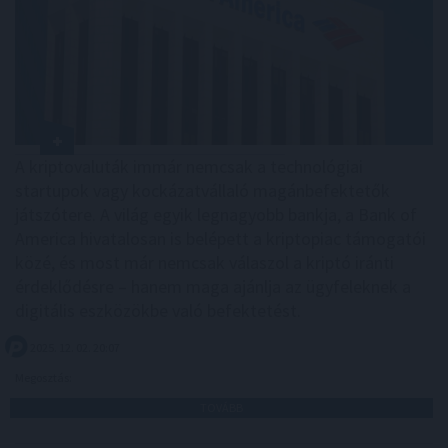
A kriptovaluták immár nemcsak a technológiai
startupok vagy kockázatvállaló magánbefektetők
játszótere. A világ egyik legnagyobb bankja, a Bank of
America hivatalosan is belépett a kriptopiac támogatói
közé, és most már nemcsak válaszol a kriptó iránti
érdeklődésre – hanem maga ajánlja az ügyfeleknek a
digitális eszközökbe való befektetést.
2025. 12. 02. 20:07
Megosztás:
TOVÁBB