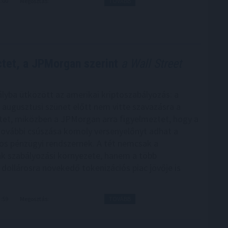
1:00
Megosztás:
TOVÁBB
tet, a JPMorgan szerint
a Wall Street
lyba ütközött az amerikai kriptoszabályozás: a
 augusztusi szünet előtt nem vitte szavazásra a
et, miközben a JPMorgan arra figyelmeztet, hogy a
további csúszása komoly versenyelőnyt adhat a
s pénzügyi rendszernek. A tét nemcsak a
ák szabályozási környezete, hanem a több
 dollárosra növekedő tokenizációs piac jövője is
3:59
Megosztás:
TOVÁBB