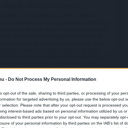
 lakások, mint tavaly ilyenkor
n sokan attól tartottak, hogy idén is jelentős
sz a lakáspiacon, mostanra egyértelművé vált, hogy
ás kifulladt, és a piac a fokozatos normalizálódás
zdult el. A vásárlók közül egyre többen kivárnak,
 összehasonlítják a kínálatot, és hosszabb ideig
gfelelő ingatlant – derül ki a legfrissebb Zenga
darból. Bár 2026 júliusában tovább emelkedtek a
nok hirdetési árai, az éves árnövekedés üteme
és Budapesten is lassult, sőt van egy megyénk, ahol
bak a meghirdetett lakóingatlanok, mint egy évvel
.hu -
Do Not Process My Personal Information
to opt-out of the sale, sharing to third parties, or processing of your per
6:00
Megosztás:
TOVÁBB
formation for targeted advertising by us, please use the below opt-out s
r selection. Please note that after your opt-out request is processed y
eing interest-based ads based on personal information utilized by us or
xe az időjárási,
energiapiaci és
disclosed to third parties prior to your opt-out. You may separately opt-
losure of your personal information by third parties on the IAB’s list of