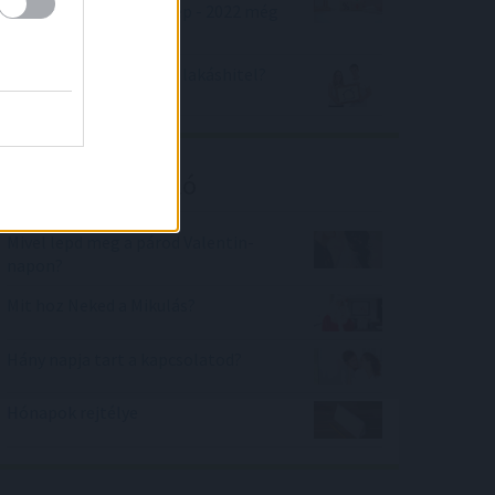
Lakáshitel kamatkörkép - 2022 még
sok fejtörést okozhat
Luxus lehet 2023-ban a lakáshitel?
Kalkulátor ajánló
Mivel lepd meg a párod Valentin-
napon?
Mit hoz Neked a Mikulás?
Hány napja tart a kapcsolatod?
Hónapok rejtélye