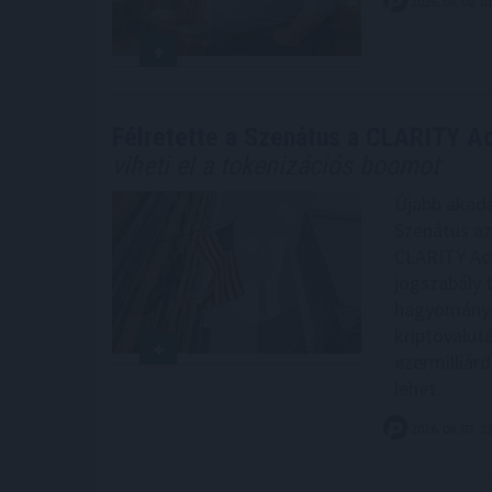
2026. 08. 08. 0
Félretette a Szenátus a CLARITY Ac
viheti el a tokenizációs boomot
Újabb akadá
Szenátus az
CLARITY Act
jogszabály 
hagyományo
kriptovalut
ezermilliárd
lehet.
2026. 08. 07. 2