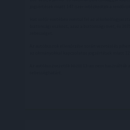
jogsértések miatt 147-szer intézkedtek a rendőrök
Hat sofőr esetében mertül fel az alkoholfogyaszt
biztonsági eszközt, azaz a biztonsági övet, és 10
sebességet.
Az autóbuszok ellenőrzése során vezetési és pihe
az okmányokkal kapcsolatos jogsértések miatt 12 
Az autóbuszvezetők közül 13-an nem használták a p
sebességhatárt.