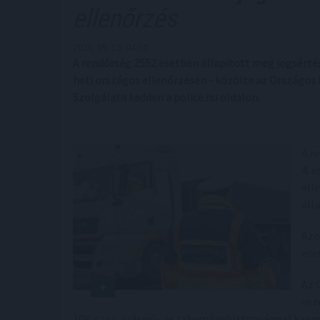
ellenőrzés
2026. 05. 13. 04:30
A rendőrség 2552 esetben állapított meg jogsérté
heti országos ellenőrzésén - közölte az Ország
Szolgálata kedden a police.hu oldalon.
A r
4. 
ell
áll
Azo
ese
Az 
vez
108-szor, a jármű- és rakománybiztonsággal kapc