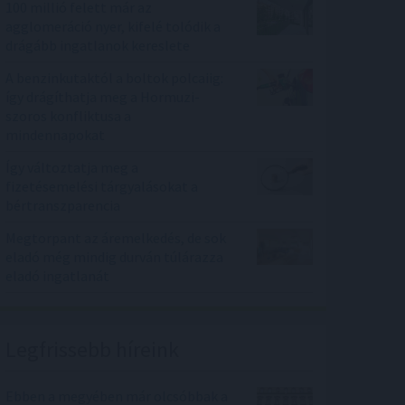
100 millió felett már az
agglomeráció nyer, kifelé tolódik a
drágább ingatlanok kereslete
A benzinkutaktól a boltok polcaiig:
így drágíthatja meg a Hormuzi-
szoros konfliktusa a
mindennapokat
Így változtatja meg a
fizetésemelési tárgyalásokat a
bértranszparencia
Megtorpant az áremelkedés, de sok
eladó még mindig durván túlárazza
eladó ingatlanát
Legfrissebb híreink
Ebben a megyében már olcsóbbak a