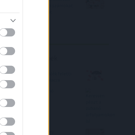
piaci konszenzus feletti számokat
közölt a tőzsdei vállalat
4IG elemzés
Richter elemzés
Befektetési tippek
Megérkeztek a 10 százalék feletti
lakáshitel-kamatok a piacra
Keressen pénzt a zuhanó
árfolyamokon is!
Bankmonitor közlemény: