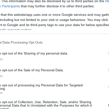
. This information may also be disclosed by us to third parties on the
IA
iszer-alapanyagárainak referenciamutatója enyhén
Participants
that may further disclose it to other third parties.
júliusban, mivel a közelmúltbeli hőhullámok és az
 that this website/app uses one or more Google services and may gath
on tapasztalható dinamikák felnyomták a
including but not limited to your visit or usage behaviour. You may click 
 a növényi olajok és a cukor árát – adta hírül az
 to Google and its third-party tags to use your data for below specifi
zésügyi és Mezőgazdasági Szervezete (FAO).
ogle consent section.
5:00
Megosztás:
TOVÁBB
l Data Processing Opt Outs
o opt-out of the Sharing of my personal data.
őjére
In
 a rég várt eső a Duna vízgyűjtőjére, a folyó
o opt-out of the Sale of my Personal Data.
gi szakaszán azonban továbbra is csak pár
In
s vízszintváltozások jellemzőek - közölte az
zügyi Főigazgatóság sajtóosztálya az MTI-vel
to opt-out of processing my Personal Data for Targeted
ing.
In
4:00
Megosztás:
TOVÁBB
o opt-out of Collection, Use, Retention, Sale, and/or Sharing
ersonal Data that Is Unrelated with the Purposes for which it
lected.