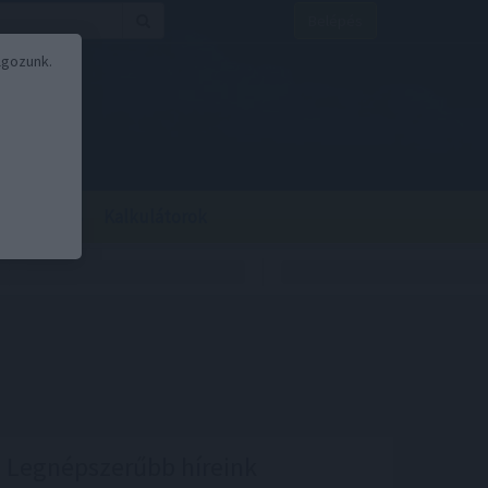
Belépés
lgozunk.
BOR
BIRS
Kalkulátorok
Legnépszerűbb híreink