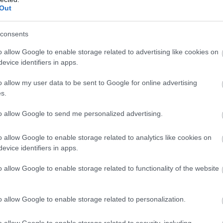
Out
t
az agyadat is futtatni kell
consents
hogy a rendszeres mozgás védi a szív- és
o allow Google to enable storage related to advertising like cookies on
. Kevesebben tudják azonban, hogy a szellemi fittség
evice identifiers in apps.
ez a fizikai edzés önmagában nem mindig elegendő
o allow my user data to be sent to Google for online advertising
s.
3:00
Megosztás:
TOVÁBB
to allow Google to send me personalized advertising.
o allow Google to enable storage related to analytics like cookies on
evice identifiers in apps.
o allow Google to enable storage related to functionality of the website
k40 nyugdíj?
- 470 milliárdos
o allow Google to enable storage related to personalization.
zámára is megnyitott, negyven év jogosultsági idő
o allow Google to enable storage related to security, including