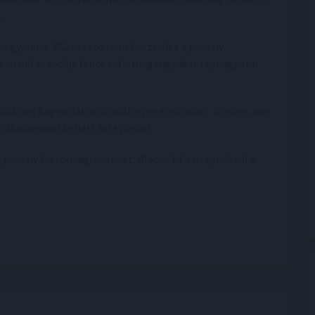
.
ás gyanúja, 352 vezető nem használta a passzív
75 jármű vezetője lépte túl a megengedett legnagyobb
nőidővel kapcsolatos szabályszegések miatt 40-szer, míg
alkalommal kellett intézkedni.
asszív biztonsági eszközt, illetve 14-en lépték túl a