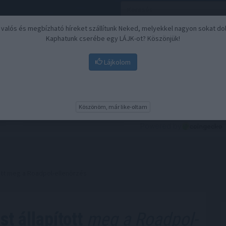
, valós és megbízható híreket szállítunk Neked, melyekkel nagyon sokat do
Kaphatunk cserébe egy LÁJK-ot? Köszönjük!
Lájkolom
Nyugdíj
Biztosítási befektetések
BU
Köszönöm, már like-oltam
ott meg a Roadpol-ellenőrzés
t állapított
meg a Roadpol-