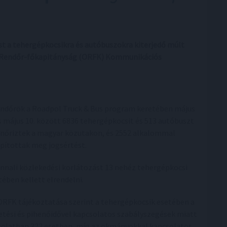
st a tehergépkocsikra és autóbuszokra kiterjedő múlt
os Rendőr-főkapitányság (ORFK) Kommunikációs
endőrök a Roadpol Truck & Bus program keretében május
és május 10. között 6836 tehergépkocsit és 513 autóbuszt
enőriztek a magyar közutakon, és 2552 alkalommal
apítottak meg jogsértést.
nnali közlekedési korlátozást 13 nehéz tehergépkocsi
tében kellett elrendelni.
ORFK tájékoztatása szerint a tehergépkocsik esetében a
etési és pihenőidővel kapcsolatos szabályszegések miatt
solatban 322 esetben, míg az okmányokkal kapcsolatos