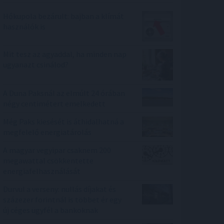
Hőkupola bezárult: bajban a klímát
használók is
Mit tesz az agyaddal, ha minden nap
ugyanazt csinálod?
A Duna Paksnál az elmúlt 24 órában
négy centimétert emelkedett
Még Paks kiesését is áthidalhatná a
megfelelő energiatárolás
A magyar vegyipar csaknem 200
megawattal csökkentette
energiafelhasználását
Durvul a verseny: nullás díjakat és
százezer forintnál is többet ér egy
új céges ügyfél a bankoknak