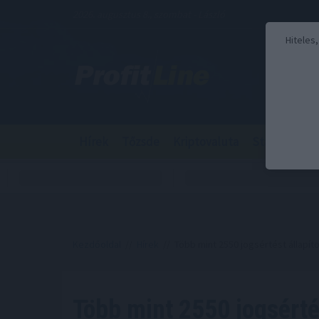
2026. augusztus 8., szombat - László
Hiteles
Hírek
Tőzsde
Kriptovaluta
Stabilcoin
Kezdőoldal
//
Hírek
// Több mint 2550 jogsértést állapít
Több mint 2550 jogsértés