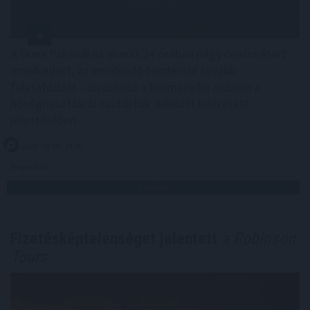
A Duna Paksnál az elmúlt 24 órában négy centimétert
emelkedett, az emelkedő tendencia tovább
folytatódott - olvasható a kormany.hu oldalon a
hőségriasztásról csütörtök délelőtt közzétett
jelentésében.
2026. 08. 06. 14:00
Megosztás:
TOVÁBB
Fizetésképtelenséget jelentett
a Robinson
Tours