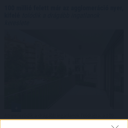
100 millió felett már az agglomeráció nyer,
kifelé
tolódik a drágább ingatlanok
kereslete
Átrendeződik a drágább ingatlanok földrajza: a 100
millió forint feletti ingatlanok iránti kereslet a főváros