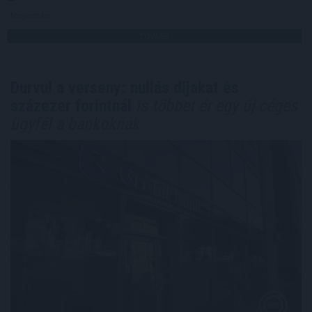
Megosztás:
TOVÁBB
Durvul a verseny: nullás díjakat és
százezer forintnál
is többet ér egy új céges
ügyfél a bankoknak