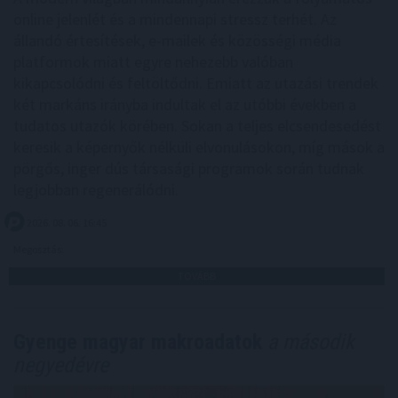
online jelenlét és a mindennapi stressz terhét. Az
állandó értesítések, e-mailek és közösségi média
platformok miatt egyre nehezebb valóban
kikapcsolódni és feltöltődni. Emiatt az utazási trendek
két markáns irányba indultak el az utóbbi években a
tudatos utazók körében. Sokan a teljes elcsendesedést
keresik a képernyők nélküli elvonulásokon, míg mások a
pörgős, inger dús társasági programok során tudnak
legjobban regenerálódni.
2026. 08. 06. 16:45
Megosztás:
TOVÁBB
Gyenge magyar makroadatok
a második
negyedévre