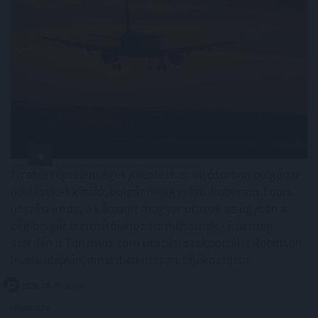
Fizetésképtelenséget jelentett az elsősorban bulgáriai
üdüléseket kínáló, bolgár bejegyzésű Robinson Tours
utazási iroda, a károsult magyar utasok az ügyben a
cég bolgár biztosítójához fordulhatnak - írta meg
szerdán a Turizmus.com utazási szakportál a Robinson
levele alapján, amelyben utasait tájékoztatta.
2026. 08. 06. 13:00
Megosztás: