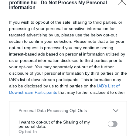
helyett egyre inkább az agglomeráció felé fordul. A
profitline.hu -
Do Not Process My Personal
Information
Duna House első féléves tranzakciós adatai szerint
ebben az ársávban Budapest részesedése egy év alatt
57-ről 48 százalékra csökkent, míg Pest vármegyéé 24-
If you wish to opt-out of the sale, sharing to third parties, or
processing of your personal or sensitive information for
ről 33 százalékra nőtt. A háttérben egyszerű ok áll:
targeted advertising by us, please use the below opt-out
ugyanabból a pénzből az agglomerációban nagyobb
section to confirm your selection. Please note that after your
ingatlan vásárolható.
opt-out request is processed you may continue seeing
interest-based ads based on personal information utilized by
2026. 08. 06. 18:00
us or personal information disclosed to third parties prior to
Megosztás:
your opt-out. You may separately opt-out of the further
disclosure of your personal information by third parties on the
TOVÁBB
IAB’s list of downstream participants. This information may
also be disclosed by us to third parties on the
IAB’s List of
Downstream Participants
that may further disclose it to other
Hogyan lehet nyaralás közben
is pénzt
third parties.
keresni?
Please note that this website/app uses one or more Google
Personal Data Processing Opt Outs
services and may gather and store information including but
not limited to your visit or usage behaviour. You may click to
I want to opt-out of the Sharing of my
personal data.
grant or deny consent to Google and its third-party tags to
Opted In
use your data for below specified purposes in below Google