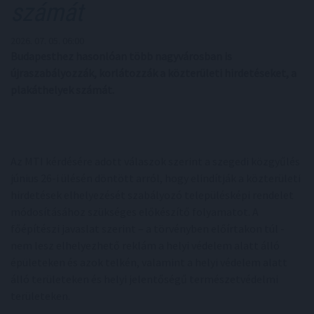
számát
2026. 07. 05. 06:00
Budapesthez hasonlóan több nagyvárosban is
újraszabályozzák, korlátozzák a közterületi hirdetéseket, a
plakáthelyek számát.
Az MTI kérdésére adott válaszok szerint a szegedi közgyűlés
június 26-i ülésén döntött arról, hogy elindítják a közterületi
hirdetések elhelyezését szabályozó településképi rendelet
módosításához szükséges előkészítő folyamatot. A
főépítészi javaslat szerint – a törvényben előírtakon túl -
nem lesz elhelyezhető reklám a helyi védelem alatt álló
épületeken és azok telkén, valamint a helyi védelem alatt
álló területeken és helyi jelentőségű természetvédelmi
területeken.