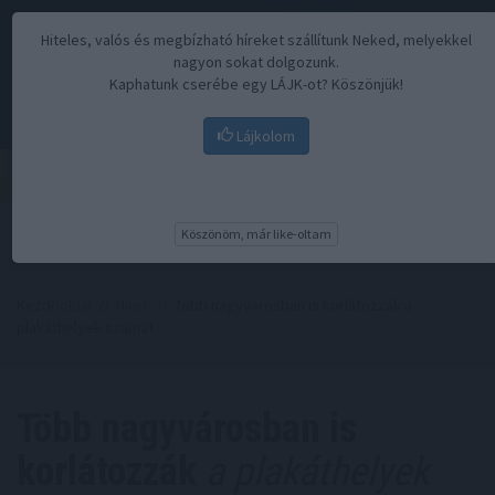
Hiteles, valós és megbízható híreket szállítunk Neked, melyekkel
nagyon sokat dolgozunk.
Kaphatunk cserébe egy LÁJK-ot? Köszönjük!
Lájkolom
Menü
Köszönöm, már like-oltam
Kezdőoldal
//
Hírek
// Több nagyvárosban is korlátozzák a
plakáthelyek számát
Több nagyvárosban is
korlátozzák
a plakáthelyek