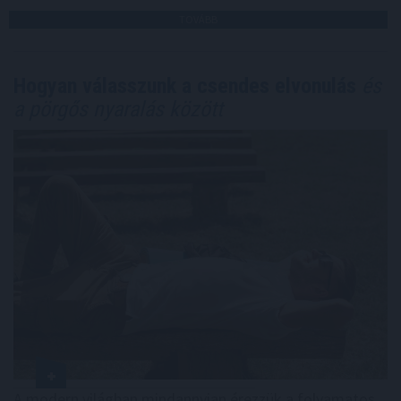
TOVÁBB
Hogyan válasszunk a csendes elvonulás
és
a pörgős nyaralás között
A modern világban mindannyian érezzük a folyamatos