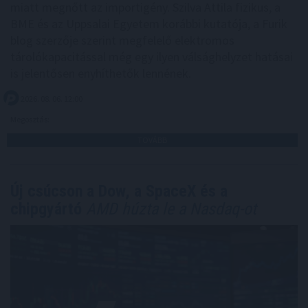
miatt megnőtt az importigény. Szilva Attila fizikus, a
BME és az Uppsalai Egyetem korábbi kutatója, a Furik
blog szerzője szerint megfelelő elektromos
tárolókapacitással még egy ilyen válsághelyzet hatásai
is jelentősen enyhíthetők lennének.
2026. 08. 06. 12:00
Megosztás:
TOVÁBB
Új csúcson a Dow, a SpaceX és a
chipgyártó
AMD húzta le a Nasdaq-ot