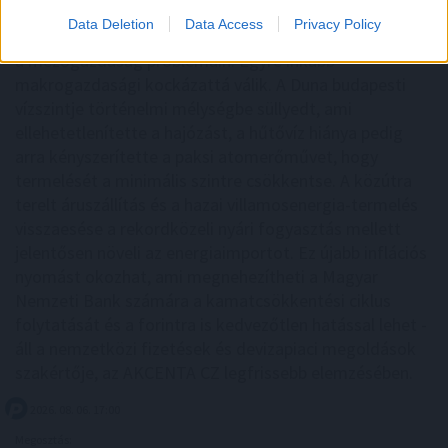
Data Deletion
Data Access
Privacy Policy
A 2026-os rendkívüli nyári aszály már messze túlmutat
a mezőgazdaság problémáin. Egyre inkább
makrogazdasági kockázattá válik. A Duna budapesti
vízszintje történelmi mélységbe süllyedt, ami
ellehetetlenítette a hajózást, a hűtővíz hiánya pedig
arra kényszerítette a paksi atomerőművet, hogy
termelését a minimális szintre csökkentse. A közútra
terelt áruszállítás és a hazai villamosenergia-termelés
visszaesése a rekordközeli nyári fogyasztás mellett
jelentősen növeli az energiaimportot. Ez újabb inflációs
nyomást okozhat, ami megnehezítheti a Magyar
Nemzeti Bank számára a kamatcsökkentési ciklus
folytatását és a forintra is kedvezőtlen hatással lehet -
áll a nemzetközi fizetések és devizapiaci megoldások
szakértője, az AKCENTA CZ legfrissebb elemzésében.
2026. 08. 06. 17:00
Megosztás: