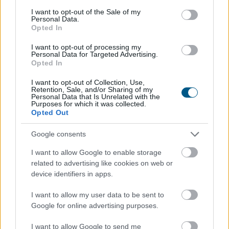
consent section.
I want to opt-out of the Sale of my
Personal Data.
Opted In
I want to opt-out of processing my
Personal Data for Targeted Advertising.
Opted In
I want to opt-out of Collection, Use,
Retention, Sale, and/or Sharing of my
Personal Data that Is Unrelated with the
Purposes for which it was collected.
A nyaralás hagyományosan a munkától való elszakadás
Opted Out
időszaka, a digitális gazdaság azonban alaposan átírta
Google consents
ezt a képet. Ma már több olyan bevételi lehetőség
létezik, amelyhez elegendő egy laptop,
I want to allow Google to enable storage
internetkapcsolat és naponta néhány szabad óra. A cél
related to advertising like cookies on web or
persze nem az, hogy a pihenés második műszakká
device identifiers in apps.
változzon, hanem az, hogy az utazás mellett is
I want to allow my user data to be sent to
maradjon egy kiszámítható vagy legalább kiegészítő
Google for online advertising purposes.
jövedelem.
I want to allow Google to send me