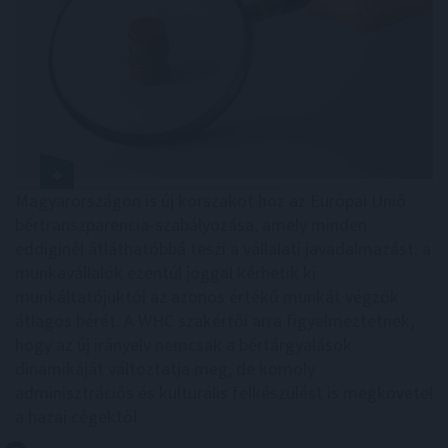
Magyarországon is új korszakot hoz az Európai Unió
bértranszparencia-szabályozása, amely minden
eddiginél átláthatóbbá teszi a vállalati javadalmazást: a
munkavállalók ezentúl joggal kérhetik ki
munkáltatójuktól az azonos értékű munkát végzők
átlagos bérét. A WHC szakértői arra figyelmeztetnek,
hogy az új irányelv nemcsak a bértárgyalások
dinamikáját változtatja meg, de komoly
adminisztrációs és kulturális felkészülést is megkövetel
a hazai cégektől.