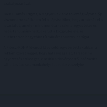
szabályozásával.
Bauer Tamás Frigyes, a Magyar Reklámszövetség képviselője
viszont arra szólította fel a képviselőket, hogy utasítsák el a
javaslatot, amely - mint mondta - szakmai egyeztetés és
hatástanulmány nélkül került a közgyűlés elé, és
ellehetetlenít egy több tízmilliárd forintos iparágat.
A Fidesz-KDNP fővárosi képviselői egyetértettek abban a
reklámszövetséggel, hogy hatásvizsgálat, társadalmi
egyeztetés szükséges, e nélkül a törvénysértő intézkedés
vállalkozásokat, munkahelyeket sodor veszélybe.