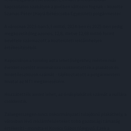
kapcsolatos szabályok a jövőben változni fognak – közölte
Szarvas Péter (Hajrá Békéscsaba Egyesület) polgármester.
A városnak 2023-ban 5,3 millió, 2024-ben és 2025-ben pedig
megközelítőleg azonos, 12,8, illetve 12,68 millió forint
bevétele származott a közterületi reklámhelyek
értékesítéséből.
Kaposváron a törvény adta lehetőségekhez mérten már
évekkel ezelőtt minimálisra csökkentették a plakátok és
hirdetőeszközök számát - tájékoztatott a polgármesteri
hivatal az MTI megkeresésére.
Hozzátették: amint lehet, az óriásplakátok számát a nullára
csökkentik.
Zalaegerszegen nincs önkormányzati tulajdonú plakáthely, a
városban lévő reklámfelületeket több gazdasági társaság
értékesíti - mondta el Kovács Gábor főjegyző. Ezek a