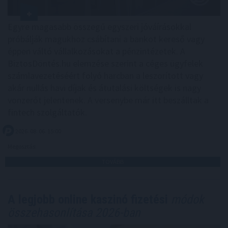
Egyre magasabb összegű egyszeri jóváírásokkal
próbálják magukhoz csábítani a bankot kereső vagy
éppen váltó vállalkozásokat a pénzintézetek. A
BiztosDöntés.hu elemzése szerint a céges ügyfelek
számlavezetéséért folyó harcban a leszorított vagy
akár nullás havi díjak és átutalási költségek is nagy
vonzerőt jelentenek. A versenybe már itt beszálltak a
fintech szolgáltatók.
2026. 08. 06. 15:00
Megosztás:
TOVÁBB
A legjobb online kaszinó fizetési
módok
összehasonlítása 2026-ban