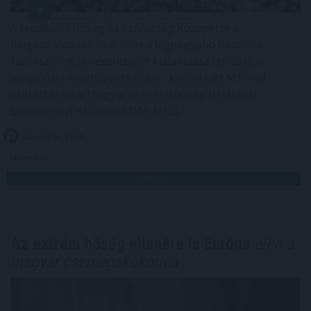
A rendkívüli hőség és szárazság közepette a
halgazdálkodók már nem a legnagyobb hozamra
törekszenek, a vészhelyzet kialakulását próbálják
megelőzni minden eszközzel - közölte az MTI-vel
csütörtökön a Magyar Akvakultúra és Halászati
Szakmaközi Szervezet (MA-HAL).
2026. 08. 06. 21:00
Megosztás:
TOVÁBB
Az extrém hőség ellenére is Európa
élén a
magyar csemegekukorica