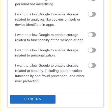
2026. 08. 06. 17:15
personalized advertising.
Megosztás:
I want to allow Google to enable storage
TOVÁBB
related to analytics like cookies on web or
device identifiers in apps.
Az aszály már a magyar vállalatokat
és a
I want to allow Google to enable storage
forint árfolyamát is sújtja
related to functionality of the website or app.
I want to allow Google to enable storage
related to personalization.
I want to allow Google to enable storage
related to security, including authentication
functionality and fraud prevention, and other
user protection.
CONFIRM