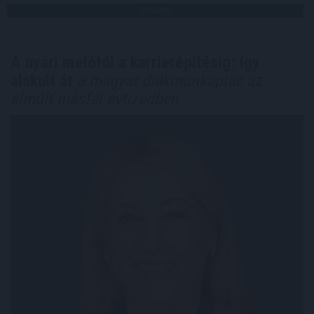
TOVÁBB
A nyári melótól a karrierépítésig: így
alakult át
a magyar diákmunkapiac az
elmúlt másfél évtizedben