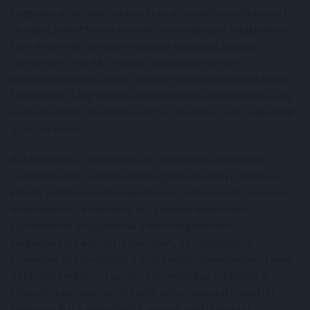
Szegeden az utcabútorokon és az utasvárókon elhelyezett
citylight plakáthelyek vannak önkormányzati tulajdonban.
Ezek kezelését az önkormányzati tulajdonú Szegedi
Városkép és Piac Kft. végzi, a vállalkozás emellett
molinóhelyetek és mobil reklámfelületek bérbeadásával is
foglalkozik. A cég tavalyi reklámbevétele meghaladta a 102
millió forintot, ami több mint 5 százalékkal volt magasabb
az előző évinél.
Békéscsabán az önkormányzat értékesíti a közterületi
plakáthelyeket. A békési vármegyeszékhelyen is voltak az
elmúlt években a lakosság részéről a kihelyezett reklámok
minőségével, tartalmával és számával kapcsolatos
észrevételek: kifogásolták a nem megfelelően
karbantartott köztéri reklámokat, a fényreklámok
fényerejét és villódzását. A közterületi plakáthelyek száma
az elmúlt években stagnált, sőt némiképp csökkent. A
településkép védelméről szóló önkormányzati rendelet
felülvizsgálata elkezdődött, emiatt a reklámokkal