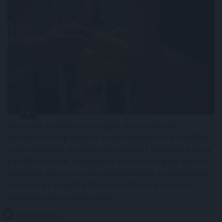
Az aszály, a növekvő költségek és a csökkenő
jövedelmezőség ellenére a csemegekukorica továbbra
is kiszámítható termelési lehetőséget jelenthet a hazai
gazdálkodóknak. A Syngenta szerint a magyar ágazat
jövőjének kulcsa az öntözés fejlesztése, a szélsőséges
időjárást jól viselő fajták használata és a termelési
hatékonyság növelése lehet.
2026. 08. 06. 20:00