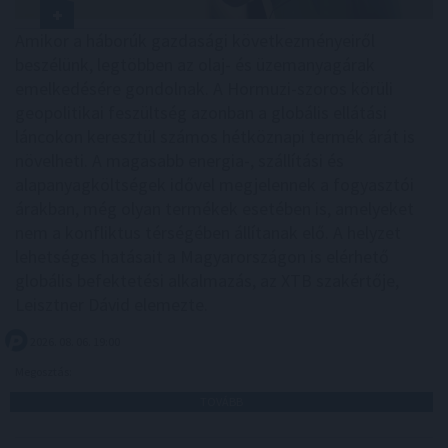
Amikor a háborúk gazdasági következményeiről
beszélünk, legtöbben az olaj- és üzemanyagárak
emelkedésére gondolnak. A Hormuzi-szoros körüli
geopolitikai feszültség azonban a globális ellátási
láncokon keresztül számos hétköznapi termék árát is
növelheti. A magasabb energia-, szállítási és
alapanyagköltségek idővel megjelennek a fogyasztói
árakban, még olyan termékek esetében is, amelyeket
nem a konfliktus térségében állítanak elő. A helyzet
lehetséges hatásait a Magyarországon is elérhető
globális befektetési alkalmazás, az XTB szakértője,
Leisztner Dávid elemezte.
2026. 08. 06. 19:00
Megosztás:
TOVÁBB