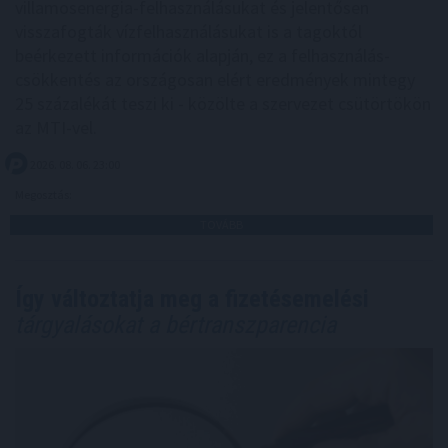
villamosenergia-felhasználásukat és jelentősen
visszafogták vízfelhasználásukat is a tagoktól
beérkezett információk alapján, ez a felhasználás-
csökkentés az országosan elért eredmények mintegy
25 százalékát teszi ki - közölte a szervezet csütörtökön
az MTI-vel.
2026. 08. 06. 23:00
Megosztás:
TOVÁBB
Így változtatja meg a fizetésemelési
tárgyalásokat a bértranszparencia