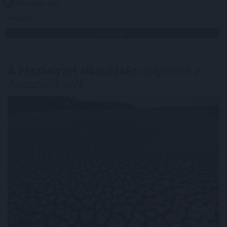
2026. 08. 06. 22:00
Megosztás:
TOVÁBB
A vészhelyzet elkerülésén
dolgoznak a
halgazdálkodók