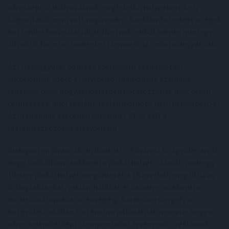
városképi szabályozásnak megfelelőn helyezhetők el,
szigorításuk nem volt napirenden. A reklámhelyekért a cégek
közterülethasználati díjat fizetnek, ebből évente mintegy
20 millió forintos bevétele származik az önkormányzatnak.
Az Országgyűlés döntése széleskörű szabályozási
autonómiát adott a helyi önkormányzatok számára,
lehetővé téve, hogy rendeletben határozzanak meg olyan
területeket, ahol reklám, reklámhordozó nem helyezhető el.
Az új tilalmak esetében december 31-ig kell a
reklámeszközöket eltávolítani.
Budapesten június 26-án döntött a Fővárosi Közgyűlés arról,
hogy radikálisan csökkenti a plakáthelyek számát: mintegy
10 ezer plakáthelyet megszüntet a 15 ezerből, megtiltja az
óriásplakátokat, reklámhálókat és ötödére csökkenti a
hirdetőoszlopokat az év végéig. Karácsony Gergely a
közgyűlési vitában történelmi pillanatnak nevezte, hogy a
város településképi szempontokat érvényesít a reklámok