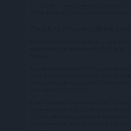
42%-a június és augusztus között realizálódott. A 
szállodai vendégéjszakák száma várhatóan meghala
Tovább nő a magánszállások piaci
Az összes budapesti szálláshelyen – a szállodákat 
millió vendégéjszakát regisztráltak 2025. január 
felel meg.
A vendégek több mint fele (55%) továbbra is a szá
mértékben nőtt az egyéb- és magánszálláshelyek ir
vendégek száma közel negyedével (24%) emelkedet
ezzel szemben 7%-kal bővült.
A nyári hónapokban (június–augusztus) a szállodai 
alternatív szálláshelyek, köztük az Airbnb-k 11,
szerint ez a különbség részben annak köszönhető, 
turisták választják, míg a klasszikus szállodák er
érvényesül. A kutatásból szintén kiderült, hogy a f