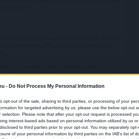
k töltötték el.
küldőországok között megtalálható az Egyesült Királyság
(7%), Spanyolország (5%), Izrael (7%), Románia (4%),
4%).
rkező turisták által eltöltött vendégéjszakák száma
 nyári hónapokban 2,4%-os visszaesést tapasztaltak, a
lódik, ami egyben a kínai üzleti turizmus jelentős
.hu -
Do Not Process My Personal Information
z izraeli turisták által eltöltött vendégéjszakák száma
 a korábbi háborús bizonytalanság utáni erős visszatérés
to opt-out of the sale, sharing to third parties, or processing of your per
formation for targeted advertising by us, please use the below opt-out s
r selection. Please note that after your opt-out request is processed y
márkajelenlét
eing interest-based ads based on personal information utilized by us or
disclosed to third parties prior to your opt-out. You may separately opt-
losure of your personal information by third parties on the IAB’s list of
k, ami több mint 23 000 szobával várja az