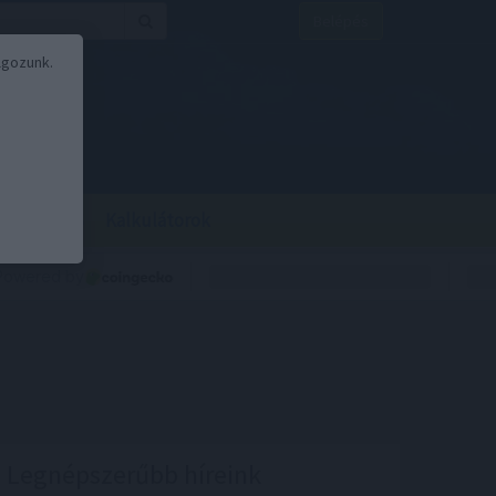
Belépés
lgozunk.
BOR
BIRS
Kalkulátorok
Legnépszerűbb híreink