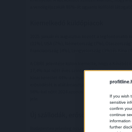
a vendégéjszakák 86%-át ugyanis külföldi látogató
Kiemelkedő küldőpiacok
2025. január és augusztus között a legfontosabb 
(11%), USA (7%), Németország (7%), Olaszország 
Franciaország (4%), Lengyelország (3%) és Kína (
A CBRE jelentése külön kiemelte, hogy a Kínából é
17,4%-kal nőtt éves szinten. Bár a szakemberek a
kínai kereslet 44%-a a nyári szezonon kívül realizá
profitline
erősödését is alátámasztja. Jó hír továbbá, hogy a
58%-kal nőtt 2024 azonos időszakához képest, ami
If you wish 
jele.
sensitive in
confirm you
Új szállodák, erősödő nemzetközi 
continue se
information 
further disc
Budapesten jelenleg összesen 234 szálloda működi