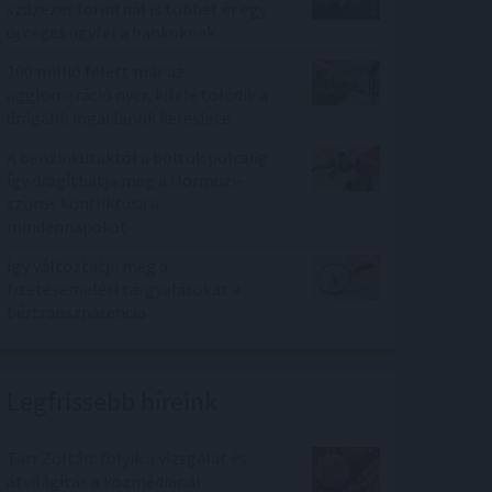
százezer forintnál is többet ér egy
új céges ügyfél a bankoknak
100 millió felett már az
agglomeráció nyer, kifelé tolódik a
drágább ingatlanok kereslete
A benzinkutaktól a boltok polcaiig:
így drágíthatja meg a Hormuzi-
szoros konfliktusa a
mindennapokat
Így változtatja meg a
fizetésemelési tárgyalásokat a
bértranszparencia
Legfrissebb híreink
Tarr Zoltán: folyik a vizsgálat és
átvilágítás a közmédiánál