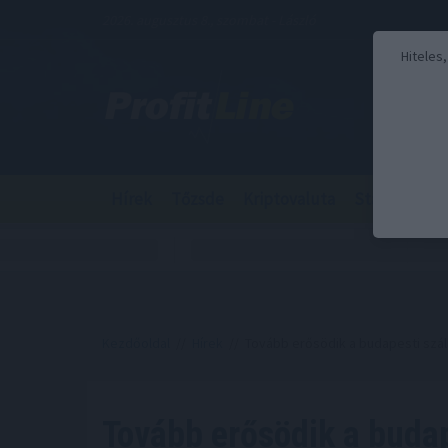
2026. augusztus 8., szombat - László
Hiteles
Hírek
Tőzsde
Kriptovaluta
Stabilcoin
Kezdőoldal
//
Hírek
// Tovább erősödik a budapesti szál
Tovább erősödik a buda