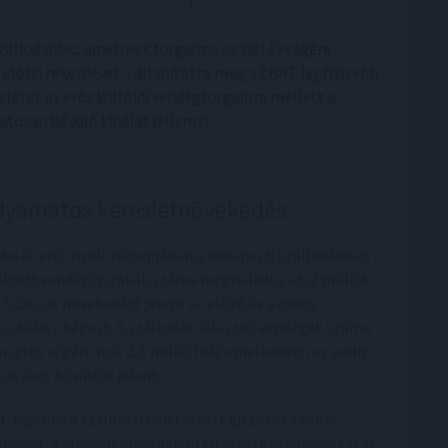
zállodapiac, amelynek forgalma az idei év végére
előtti rekordévet – állapította meg a CBRE legfrissebb
sletet az erős külföldi vendégforgalom mellett a
tosan bővülő kínálat jellemzi.
lyamatos keresletnövekedés
idei év első nyolc hónapjában a budapesti szállodákban
öltött vendégéjszakák száma meghaladta a 6,2 milliót,
 5,2%-os növekedést jelent az előző év azonos
szakához képest. A szállodát választó vendégek száma
usztus végére már 2,6 millió fölé emelkedett, ez pedig
os éves bővülést jelent.
, ugyanis a szállodákban töltött éjszakák száma
tékeit. A vizsgált időszakban eltöltött vendégéjszakák