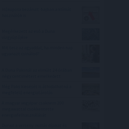
Hőkupola bezárult: bajban a klímát
használók is
Megérkezett az eső a Duna
vízgyűjtőjére
Mit tesz az agyaddal, ha minden nap
ugyanazt csinálod?
A Duna Paksnál az elmúlt 24 órában
négy centimétert emelkedett
Még Paks kiesését is áthidalhatná a
megfelelő energiatárolás
A magyar vegyipar csaknem 200
megawattal csökkentette
energiafelhasználását
Durvul a verseny: nullás díjakat és