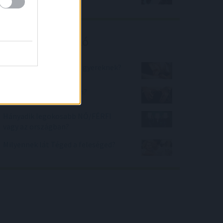
tőzsdei befektetők?
Kalkulátor ajánló
Mennyit kell aludni egy gyereknek?
Mekkora a szerszámom?
Hányadik legokosabb NŐ/FÉRFI
vagy az országban?
Milyennek lát Téged a feleséged?