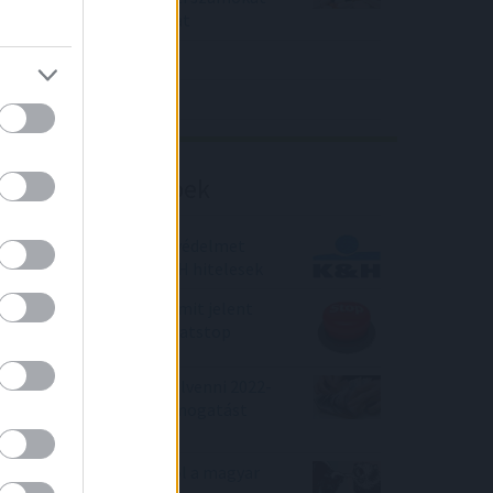
közölt a tőzsdei vállalat
4IG elemzés
Richter elemzés
Befektetési tippek
Kibővített biztosítási védelmet
vehetnek igénybe a K&H hitelesek
Már pontosan látható mit jelent
egyes hiteleknél a kamatstop
Lakáshitel szeretnél felvenni 2022-
ben? Akkor sok-sok támogatást
kaphatsz!
Mit kaptak a Jézuskától a magyar