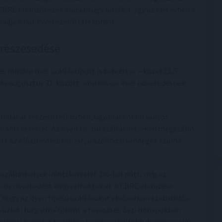
CBRE elemzői ezek alapján úgy látják, hogy az idei évben a
dja a hat évvel ezelőtti rekordot.
 részesedése
és minden más szállástípust is beleértve – közel 11,5
1. és augusztus 31. között, ami 8%-os éves növekedésnek
llodákat részesíti előnyben, ugyanakkor látványos
ánti kereslet. Az ilyen típusú szálláshelyeken megszálló
t az előző évhez képest, a szállodai vendégek száma
szálláshelyek iránti kereslet 2%-kal nőtt, míg az
5%-os növekedést könyvelhettek el. A CBRE elemzése
hogy az ilyen típusú szállásokat elsősorban szabadidős
ős üzleti forgalma főként a tavaszi és őszi hónapokban
ővárosi kereslet továbbra is erősen külföldi dominanciájú,