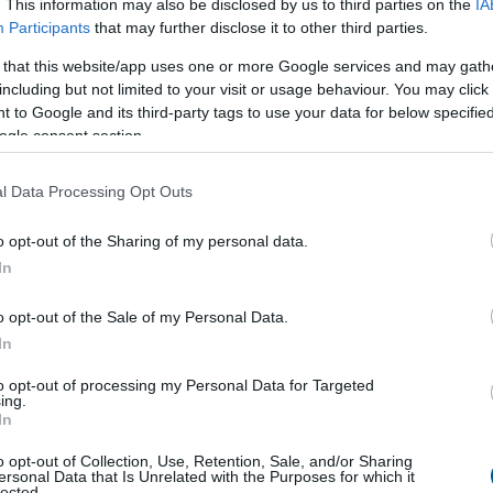
. This information may also be disclosed by us to third parties on the
IA
át ünnepelhették – összesen 465 szobával –, ami 2%-os
Participants
that may further disclose it to other third parties.
ete 77 szoba, ami a butik jellegű fejlesztések erősödését
 that this website/app uses one or more Google services and may gath
including but not limited to your visit or usage behaviour. You may click 
erjeszkedése is: az újonnan megnyílt hotelek közül
 to Google and its third-party tags to use your data for below specifi
ogle consent section.
Radisson a 71 szobás Radisson Collection Basilicával, az
szintén az Accorhoz tartozó hibrid hotel & hostel
l Data Processing Opt Outs
 mintegy 2 800 új szoba átadása várható, ami éves
o opt-out of the Sharing of my personal data.
redményezhet. A különböző fejlesztési szakaszban lévő
In
ttünk álló időszakban. A jövő év is számos hotelnyitással
o opt-out of the Sale of my Personal Data.
rábbi Buddha Bar helyén lévő 102 szobás St. Regis Hotelt,
In
tel szálloda átalakítása is, ami az Accor szállodalánchoz
a.
to opt-out of processing my Personal Data for Targeted
ing.
In
ak
o opt-out of Collection, Use, Retention, Sale, and/or Sharing
ersonal Data that Is Unrelated with the Purposes for which it
: a nyári hónapok átlagos szobaára (ADR) 3,4%-kal
lected.