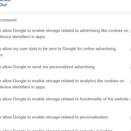
aesés elsősorban a júniusi (-4,5%) és júliusi (-13,6%)
Out
os növekedés ellensúlyozott. A tavalyi évben nagyszabású
ravitz – is hozzájárultak a kimagasló árakhoz. Az
consents
k mutatkozott Budapesten, 2025 júliusában ez az összeg
o allow Google to enable storage related to advertising like cookies on
 vizsgált évben stabil, 77,1% körül maradt, 2025
evice identifiers in apps.
r és augusztus között az átlagárak 0,8%-kal nőttek
lékponttal, 70,5%-ra emelkedett.
o allow my user data to be sent to Google for online advertising
s.
következendő években, amely a szállodapiac iránti komoly
újulása mellett több terület is fejlesztésre szorul
to allow Google to send me personalized advertising.
ros is szintet lépjen és egy magasabb árszínvonalra
zkont légitársaság által kiszolgált elérhető járat,
o allow Google to enable storage related to analytics like cookies on
evice identifiers in apps.
lási lehetősége például visszafogja a luxusszállodák
ma is élénkül – leginkább a jelentős kínai beruházásoknak
o allow Google to enable storage related to functionality of the website
hat fel Prágához és Bécshez ezen a téren” – összegezte
odai tanácsadója.
o allow Google to enable storage related to personalization.
gű hotel áll fejlesztés alatt, ami az elkövetkezendő
as márkák megjelenését eredményezi. Ezek a fejlesztések
o allow Google to enable storage related to security, including