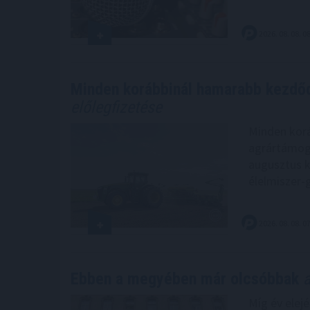
2026. 08. 08. 0
Minden korábbinál hamarabb kezdőd
előlegfizetése
Minden korá
agrártámoga
augusztus k
élelmiszer-
2026. 08. 08. 0
Ebben a megyében már olcsóbbak
a
Míg év elejé