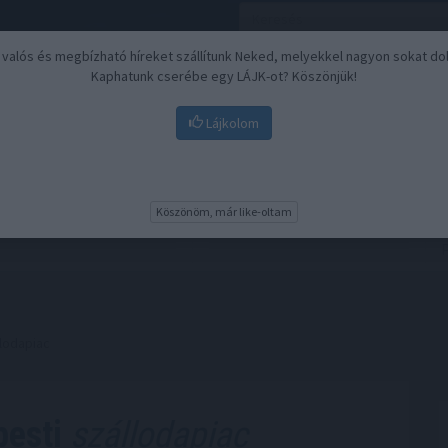
, valós és megbízható híreket szállítunk Neked, melyekkel nagyon sokat do
Kaphatunk cserébe egy LÁJK-ot? Köszönjük!
Lájkolom
Nyugdíj
Biztosítási befektetések
BU
Köszönöm, már like-oltam
lodapiac
pesti
szállodapiac