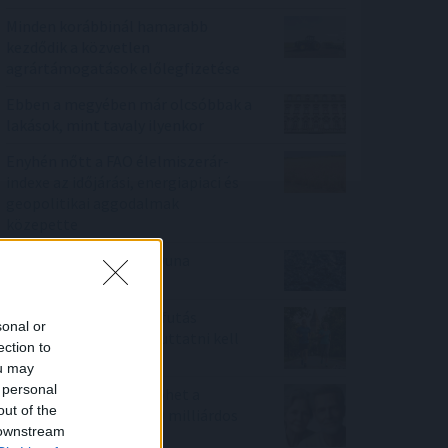
Minden korábbinál hamarabb
kezdődik a közvetlen
agrártámogatások előlegfizetése
Ebben a megyében már olcsóbbak a
lakások, mint tavaly ilyenkor
Enyhén nőtt a FAO élelmiszerár-
indexe az időjárási, energiapiaci és
geopolitikai aggodalmak
közepette
Megérkezett az eső a Duna
vízgyűjtőjére
Új tudományos tény: A futás
sonal or
mellett az agyadat is futtatni kell
ection to
ou may
 personal
A Nők40 nyugdíj után jöhet a
out of the
Férfiak40 nyugdíj? - 470 milliárdos
 downstream
nyugdíjprogram