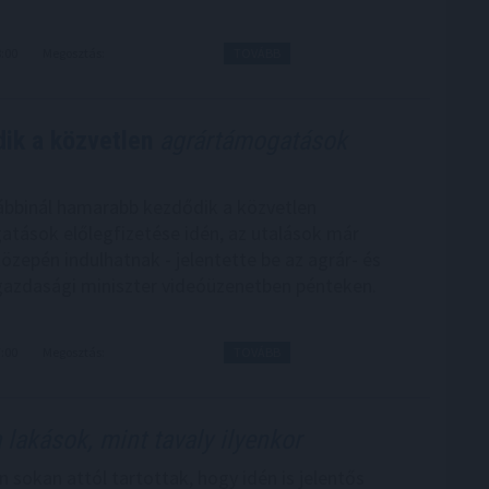
8:00
Megosztás:
TOVÁBB
ik a közvetlen
agrártámogatások
bbinál hamarabb kezdődik a közvetlen
tások előlegfizetése idén, az utalások már
özepén indulhatnak - jelentette be az agrár- és
gazdasági miniszter videóüzenetben pénteken.
7:00
Megosztás:
TOVÁBB
 lakások, mint tavaly ilyenkor
n sokan attól tartottak, hogy idén is jelentős