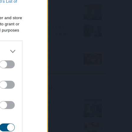
B’s List of
Tényleg nem a sörtől van a sörhas?
Akkor mitől?
er and store
to grant or
Félretette a Szenátus a CLARITY
ed purposes
Actet, a JPMorgan szerint a Wall
Street viheti el a tokenizációs
boomot
Nagy Bitcoin-bányászok álltak be a
Stratum V2 mögé
Friss elemzéseink
Fokozatos kamatcsökkentést
támogatnak az amerikai
jegybankárok
Örülhetnek a Richter befektetők -
piaci konszenzus feletti számokat