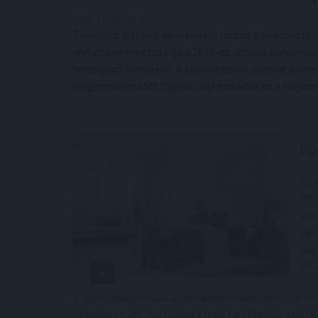
2025. 11. 06. 06:30
Továbbra is stabil növekedést mutat a budapesti s
várhatóan meghaladja a 2019-es, utolsó pandémia 
hotelpiaci elemzése. A szakemberek szerint a kere
kiegyensúlyozott foglaltsági mutatók és a folyama
Fo
Az 
elt
ami
idő
aug
7%-
A nyári hónapokban a növekedés mérsékeltebb volt
mindössze 2%-kal haladta meg az előző év nyári ér