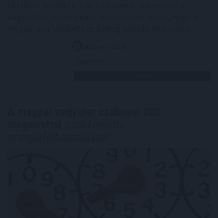
kilátások továbbra is bizonytalanok alapvetően a
külpiaci feltételek miatt, de majdnem biztos, hogy a
magyar ipar túllépett az évekig húzódó recesszión.
2026. 08. 07. 00:05
Megosztás:
TOVÁBB
A magyar vegyipar csaknem 200
megawattal
csökkentette
energiafelhasználását