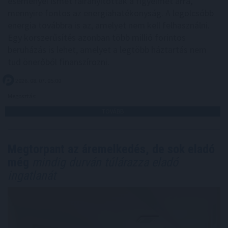
eseményei ismét ráirányították a figyelmet arra,
mennyire fontos az energiahatékonyság. A legolcsóbb
energia továbbra is az, amelyet nem kell felhasználni.
Egy korszerűsítés azonban több millió forintos
beruházás is lehet, amelyet a legtöbb háztartás nem
tud önerőből finanszírozni.
2026. 08. 07. 05:00
Megosztás:
TOVÁBB
Megtorpant az áremelkedés, de sok eladó
még
mindig durván túlárazza eladó
ingatlanát