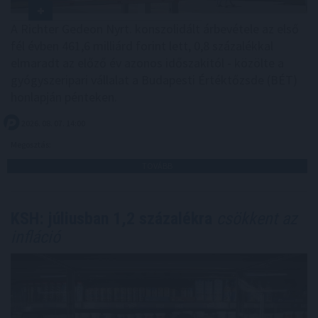
A Richter Gedeon Nyrt. konszolidált árbevétele az első
fél évben 461,6 milliárd forint lett, 0,8 százalékkal
elmaradt az előző év azonos időszakitól - közölte a
gyógyszeripari vállalat a Budapesti Értéktőzsde (BÉT)
honlapján pénteken.
2026. 08. 07. 14:00
Megosztás:
TOVÁBB
KSH: júliusban 1,2 százalékra
csökkent az
infláció