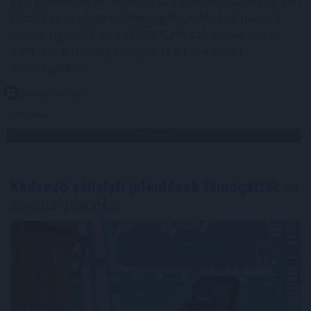
gyorsjelentéseket, valamint az Egyesült Államok és Irán
között az esetleges békemegállapodás felé mutató
jeleket figyelték. Az S&P500 0,2%-kal, a Dow Jones
0,9%-kal, a Nasdaq Composite 0,1%-kal zárt
alacsonyabban.
2026. 08. 07. 10:00
Megosztás:
TOVÁBB
Kedvező vállalati jelentések támogatták
az
európai piacokat