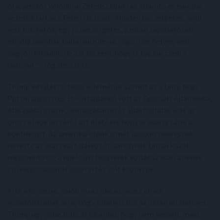
óta, amikor Volodimir Zelenszkij ukrán államfő és európai
vezetők jártak a Fehér Házban. "Minden beszélgetés, amit
vele folytatok, egy jó beszélgetés, azután sajnálatosan
mindig bombák hullanak Kijevre, vagy más helyre, ami
nagyon feldühít, de azt hiszem, hogy le fogjuk zárni a
háborút" - fogalmazott.
Trump kifejtette, hogy véleménye szerint az a tény, hogy
Putyin augusztus 15-én hajlandó volt az Egyesült Államokba,
Alaszkába utazni, önmagában erős állásfoglalás volt az
orosz elnök részéről azt illetően, hogy le akarja zárni a
konfliktust. Az amerikai elnök ismét nagyon sikeresnek
nevezte az alaszkai találkozót, amelynek témái közül
megemlítette a nukleáris fegyverek korlátozását, aminek
szükségességéről egyetértés volt közöttük.
Arra a kérdésre, vajon mi az oka az orosz elnök
vonakodásának arra, hogy találkozzon az ukrán államfővel,
Trump úgy válaszolt, az ok annyi, hogy nem kedveli, majd