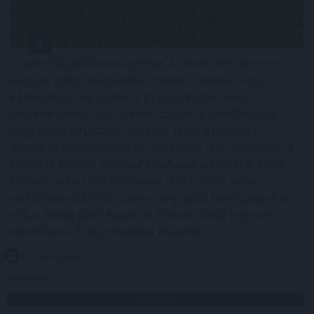
A robotfűnyíró mikro-nyírása: A robot nem hetente
egyszer nyírja le a pázsitot, hanem naponta vagy
kétnaponta végighalad a gyep egészén. Nem
centimétereket vág, hanem csupán 1-2 millimétert
csippent le a fűszálak végéből. Mivel a levágott
darabkák mikroszkopikus méretűek, nem maradnak a
fűszálak tetején. Azonnal lehullanak a fűszálak közé,
közvetlenül a talaj felszínére. Mivel szinte teljes
egészében vízből és szerves anyagból állnak, napokon -
sőt, a meleg nyári napokon órákon - belül teljesen
elbomlanak és nyomtalanul eltűnnek.
2026. 08. 07. 06:00
Megosztás:
TOVÁBB