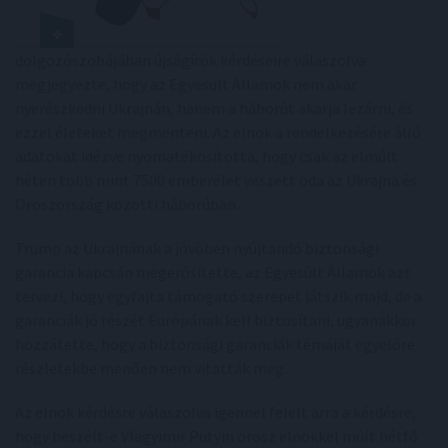
dolgozószobájában újságírók kérdéseire válaszolva
megjegyezte, hogy az Egyesült Államok nem akar
nyerészkedni Ukrajnán, hanem a háborút akarja lezárni, és
ezzel életeket megmenteni. Az elnök a rendelkezésére álló
adatokat idézve nyomatékosította, hogy csak az elmúlt
héten több mint 7500 emberélet veszett oda az Ukrajna és
Oroszország közötti háborúban.
Trump az Ukrajnának a jövőben nyújtandó biztonsági
garancia kapcsán megerősítette, az Egyesült Államok azt
tervezi, hogy egyfajta támogató szerepet játszik majd, de a
garanciák jó részét Európának kell biztosítani, ugyanakkor
hozzátette, hogy a biztonsági garanciák témáját egyelőre
részletekbe menően nem vitatták meg.
Az elnök kérdésre válaszolva igennel felelt arra a kérdésre,
hogy beszélt-e Vlagyimir Putyin orosz elnökkel múlt hétfő