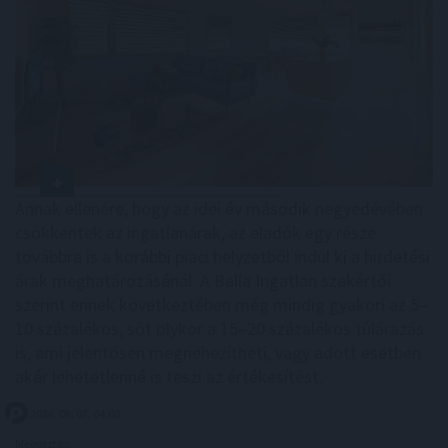
Annak ellenére, hogy az idei év második negyedévében
csökkentek az ingatlanárak, az eladók egy része
továbbra is a korábbi piaci helyzetből indul ki a hirdetési
árak meghatározásánál. A Balla Ingatlan szakértői
szerint ennek következtében még mindig gyakori az 5–
10 százalékos, sőt olykor a 15–20 százalékos túlárazás
is, ami jelentősen megnehezítheti, vagy adott esetben
akár lehetetlenné is teszi az értékesítést.
2026. 08. 07. 04:00
Megosztás: