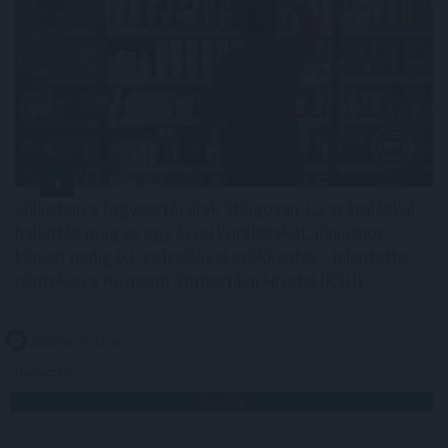
Júliusban a fogyasztói árak átlagosan 1,2 százalékkal
haladták meg az egy évvel korábbiakat, júniushoz
képest pedig 0,1 százalékkal csökkentek - jelentette
pénteken a Központi Statisztikai Hivatal (KSH).
2026. 08. 07. 13:00
Megosztás:
TOVÁBB