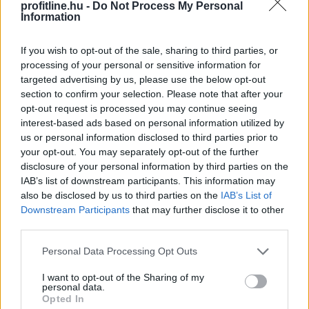
profitline.hu -
Do Not Process My Personal
Information
Elmaradt egyelőre az albérletpiaci roham -
mennyibe kerülnek most a kiadó lakások?
If you wish to opt-out of the sale, sharing to third parties, or
processing of your personal or sensitive information for
targeted advertising by us, please use the below opt-out
section to confirm your selection. Please note that after your
opt-out request is processed you may continue seeing
interest-based ads based on personal information utilized by
us or personal information disclosed to third parties prior to
your opt-out. You may separately opt-out of the further
disclosure of your personal information by third parties on the
IAB’s list of downstream participants. This information may
also be disclosed by us to third parties on the
IAB’s List of
Downstream Participants
that may further disclose it to other
third parties.
Please note that this website/app uses one or more Google
Personal Data Processing Opt Outs
services and may gather and store information including but
A felsőoktatási ponthatárok kihirdetése utáni hetek
not limited to your visit or usage behaviour. You may click to
I want to opt-out of the Sharing of my
jelentik az albérletpiaci főszezont, ekkor egyszerre
personal data.
grant or deny consent to Google and its third-party tags to
jelennek meg nagyobb számban a lakást kereső diákok,
Opted In
use your data for below specified purposes in below Google