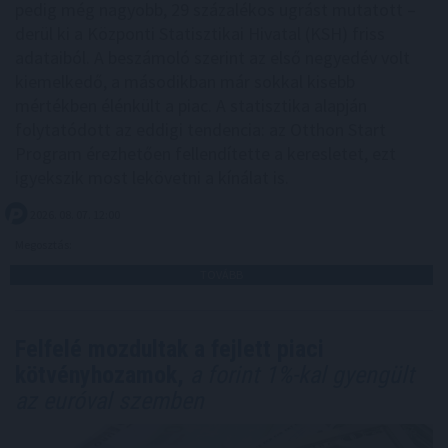
pedig még nagyobb, 29 százalékos ugrást mutatott –
derül ki a Központi Statisztikai Hivatal (KSH) friss
adataiból. A beszámoló szerint az első negyedév volt
kiemelkedő, a másodikban már sokkal kisebb
mértékben élénkült a piac. A statisztika alapján
folytatódott az eddigi tendencia: az Otthon Start
Program érezhetően fellendítette a keresletet, ezt
igyekszik most lekövetni a kínálat is.
2026. 08. 07. 12:00
Megosztás:
TOVÁBB
Felfelé mozdultak a fejlett piaci
kötvényhozamok,
a forint 1%-kal gyengült
az euróval szemben