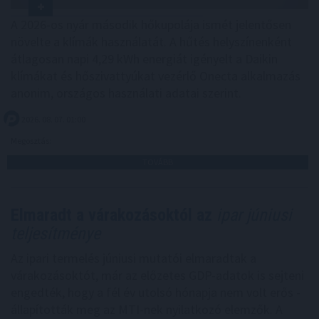
A 2026-os nyár második hőkupolája ismét jelentősen
növelte a klímák használatát. A hűtés helyszínenként
átlagosan napi 4,29 kWh energiát igényelt a Daikin
klímákat és hőszivattyúkat vezérlő Onecta alkalmazás
anonim, országos használati adatai szerint.
2026. 08. 07. 01:00
Megosztás:
TOVÁBB
Elmaradt a várakozásoktól az
ipar júniusi
teljesítménye
Az ipari termelés júniusi mutatói elmaradtak a
várakozásoktót, már az előzetes GDP-adatok is sejteni
engedték, hogy a fél év utolsó hónapja nem volt erős -
állapították meg az MTI-nek nyilatkozó elemzők. A