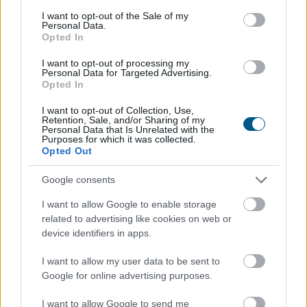
miközben a tulajdonosok egy része is erre az időszakra
consent section.
I want to opt-out of the Sale of my
időzíti kiadó ingatlanának meghirdetését. Az idei
Personal Data.
Opted In
szezon első tíz napjának adatai alapján az idei roham
egyelőre országosan visszafogottabb mint tavaly vagy
I want to opt-out of processing my
tavalyelőtt. Igaz, vannak kivételes városok, ahol
Personal Data for Targeted Advertising.
Opted In
nagyobb lendülettel indult a szezon.
I want to opt-out of Collection, Use,
2026. 08. 07. 08:00
Retention, Sale, and/or Sharing of my
Personal Data that Is Unrelated with the
Megosztás:
Purposes for which it was collected.
Opted Out
TOVÁBB
Google consents
Felhívás a magyar kkv-szektor
I want to allow Google to enable storage
related to advertising like cookies on web or
összefogására
az energiakrízis kezelésére
device identifiers in apps.
I want to allow my user data to be sent to
Google for online advertising purposes.
I want to allow Google to send me