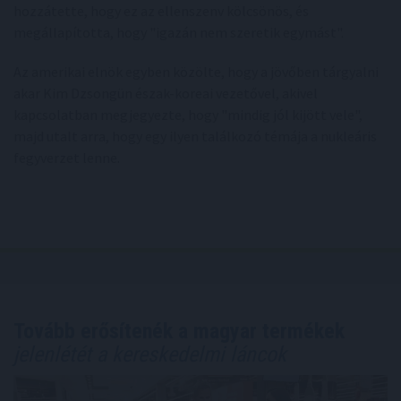
hozzátette, hogy ez az ellenszenv kölcsönös, és
megállapította, hogy "igazán nem szeretik egymást".
Az amerikai elnök egyben közölte, hogy a jövőben tárgyalni
akar Kim Dzsongün észak-koreai vezetővel, akivel
kapcsolatban megjegyezte, hogy "mindig jól kijött vele",
majd utalt arra, hogy egy ilyen találkozó témája a nukleáris
fegyverzet lenne.
Tovább erősítenék a magyar termékek
jelenlétét a kereskedelmi láncok