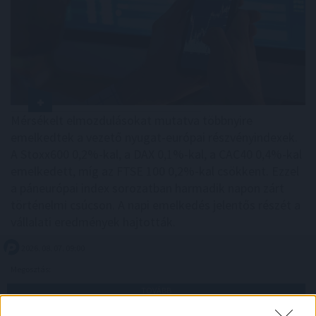
Mérsékelt elmozdulásokat mutatva többnyire
emelkedtek a vezető nyugat-európai részvényindexek.
A Stoxx600 0,2%-kal, a DAX 0,1%-kal, a CAC40 0,4%-kal
emelkedett, míg az FTSE 100 0,2%-kal csökkent. Ezzel
a páneurópai index sorozatban harmadik napon zárt
történelmi csúcson. A napi emelkedés jelentős részét a
vállalati eredmények hajtották.
2026. 08. 07. 09:00
Megosztás:
TOVÁBB