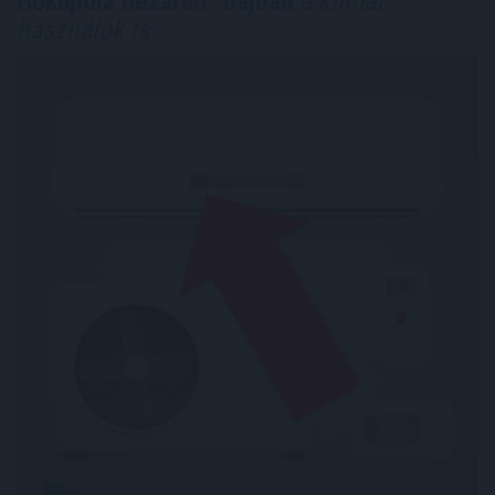
Hőkupola bezárult: bajban
a klímát
használók is