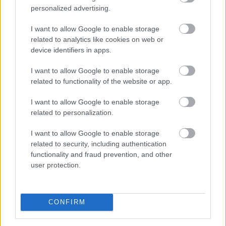
personalized advertising.
I want to allow Google to enable storage
related to analytics like cookies on web or
device identifiers in apps.
I want to allow Google to enable storage
related to functionality of the website or app.
Elindult a Magyar Energiamentő Vállalkozások
I want to allow Google to enable storage
related to personalization.
Közössége (MEVA), amelynek célja, hogy a hazai KKV-k
is aktív szereplőivé válhassanak az energiakrízis
I want to allow Google to enable storage
kezelésének.
related to security, including authentication
functionality and fraud prevention, and other
user protection.
2026. 08. 07. 07:00
Megosztás:
TOVÁBB
CONFIRM