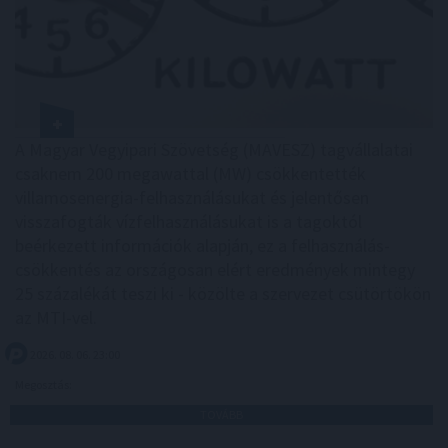
A Magyar Vegyipari Szövetség (MAVESZ) tagvállalatai
csaknem 200 megawattal (MW) csökkentették
villamosenergia-felhasználásukat és jelentősen
visszafogták vízfelhasználásukat is a tagoktól
beérkezett információk alapján, ez a felhasználás-
csökkentés az országosan elért eredmények mintegy
25 százalékát teszi ki - közölte a szervezet csütörtökön
az MTI-vel.
2026. 08. 06. 23:00
Megosztás:
TOVÁBB