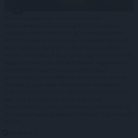
A kormány augusztus 1-jén módosította a
villamosenergia-ellátási válsághelyzet kezelésének
szabályait, ami jól mutatja, hogy az energiaellátást
érintő kockázatok kezelése egyre nagyobb figyelmet
kap szabályozói oldalról is. A rekordalacsony dunai
vízállás, a hőhullámok és az aszály egyértelművé teszik,
hogy a klímaváltozás már nem jövőbeli forgatókönyv:
kézzelfogható üzleti kockázat, amely a hazai
energiaellátástól a szabályozási környezeten át a napi
működésig egyre több területet érint. A vállalatok
számára ezért a fizikai klímakockázatok kezelése már
nem csak a szabályozói elvárásokat érintő
fenntarthatósági kérdés, hanem a működésbiztonság
és a versenyképesség alapvető feltétele – figyelmeztet
a KPMG.
2026. 08. 07. 03:00