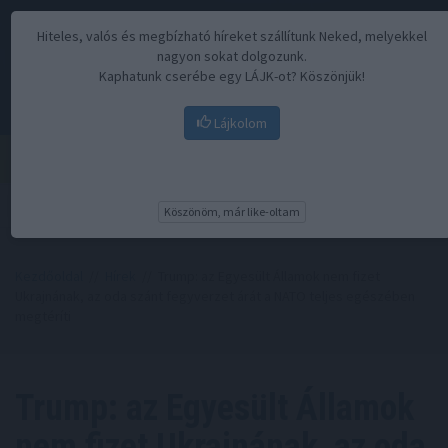
Hiteles, valós és megbízható híreket szállítunk Neked, melyekkel
nagyon sokat dolgozunk.
Kaphatunk cserébe egy LÁJK-ot? Köszönjük!
Lájkolom
Menü
Köszönöm, már like-oltam
Kezdőoldal
//
Hírek
// Trump: az Egyesült Államok nem fizet
Ukrajnának, az oda szánt fegyverzet árát a NATO teljes egészében
megtéríti
Trump: az Egyesült Államok
nem fizet Ukrajnának, az oda