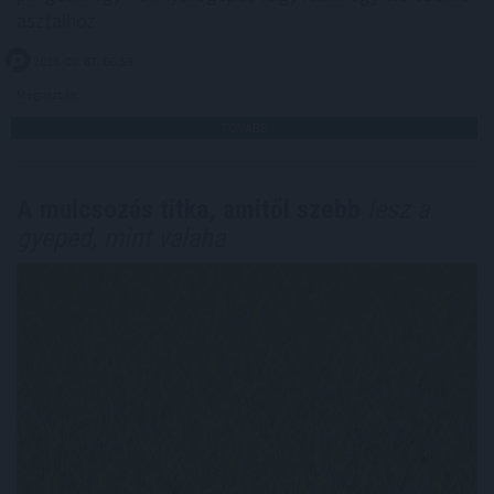
asztalhoz.
2026. 08. 07. 06:59
Megosztás:
TOVÁBB
A mulcsozás titka, amitől szebb
lesz a
gyeped, mint valaha