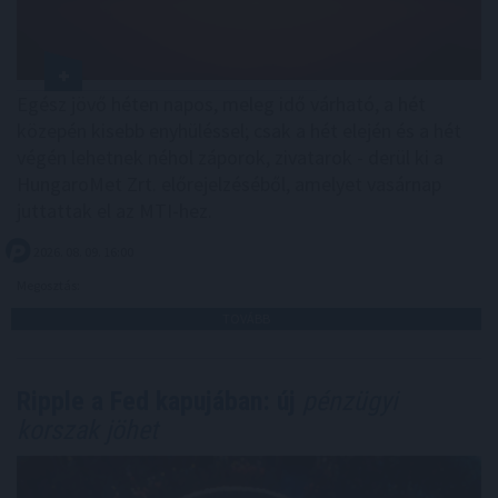
Egész jövő héten napos, meleg idő várható, a hét
közepén kisebb enyhüléssel; csak a hét elején és a hét
végén lehetnek néhol záporok, zivatarok - derül ki a
HungaroMet Zrt. előrejelzéséből, amelyet vasárnap
juttattak el az MTI-hez.
2026. 08. 09. 16:00
Megosztás:
TOVÁBB
Ripple a Fed kapujában: új
pénzügyi
korszak jöhet