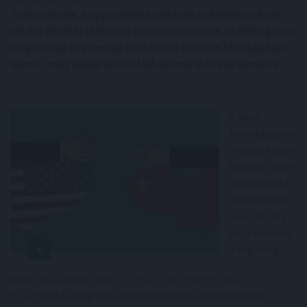
Trump jelezte, hogy szerdán további 50 százalékos vámot
vet ki a Kínából származó amerikai importra, ha Peking nem
vonja vissza az amerikai termékekre kivetett 34 százalékos
vámot, mely válasz volt az USA azonos mértékű vámjaira.
A kínai
kereskedelmi
minisztérium
közölte, hogy
nem enged a
zsarolásnak,
és az ország
kész elmenni
a végsőkig.
A piac ara számít, hogy
Trump új fenyegetése után
Kína
további megtorló intézkedésekhez folyamodhat,