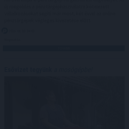
új megoldás a pénztárgéphasználatra kötelezett
vállalkozásokat segíti már most, két évvel az online
pénztárgépek végleges kivezetése előtt.
2026. 08. 09. 04:00
Megosztás:
TOVÁBB
Esővizet tegyünk
a mosógépbe!