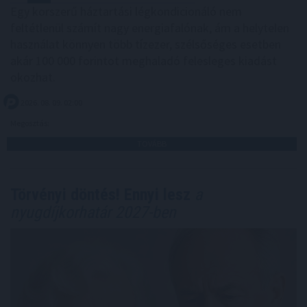
Egy korszerű háztartási légkondicionáló nem
feltétlenül számít nagy energiafalónak, ám a helytelen
használat könnyen több tízezer, szélsőséges esetben
akár 100 000 forintot meghaladó felesleges kiadást
okozhat.
2026. 08. 09. 02:00
Megosztás:
TOVÁBB
Törvényi döntés! Ennyi lesz
a
nyugdíjkorhatár 2027-ben