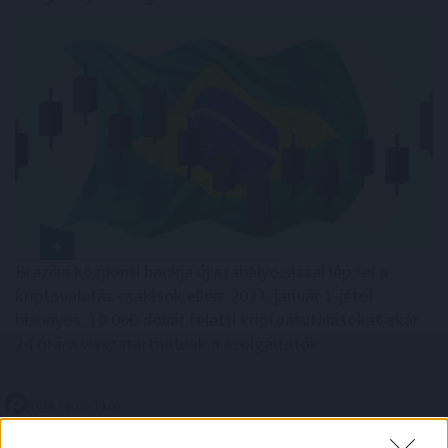
Brazília központi bankja új szabályozással lép fel a
kriptovalutás csalások ellen: 2027. január 1-jétől
bizonyos, 10 000 dollár feletti kriptoátutalásokat akár
24 órára visszatarthatnak a szolgáltatók.
2026. 08. 09. 10:00
Megosztás: