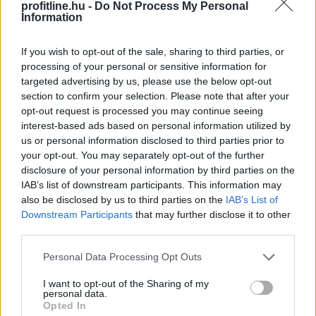
profitline.hu -
Do Not Process My Personal
TOVÁBB
Information
If you wish to opt-out of the sale, sharing to third parties, or
Történelmi mélypontra csökkent az
processing of your personal or sensitive information for
Egyesült Államok
legnagyobb
targeted advertising by us, please use the below opt-out
section to confirm your selection. Please note that after your
víztározójának vízszintje
opt-out request is processed you may continue seeing
interest-based ads based on personal information utilized by
us or personal information disclosed to third parties prior to
your opt-out. You may separately opt-out of the further
disclosure of your personal information by third parties on the
IAB’s list of downstream participants. This information may
also be disclosed by us to third parties on the
IAB’s List of
Downstream Participants
that may further disclose it to other
third parties.
Please note that this website/app uses one or more Google
Personal Data Processing Opt Outs
services and may gather and store information including but
not limited to your visit or usage behaviour. You may click to
I want to opt-out of the Sharing of my
personal data.
grant or deny consent to Google and its third-party tags to
Opted In
use your data for below specified purposes in below Google