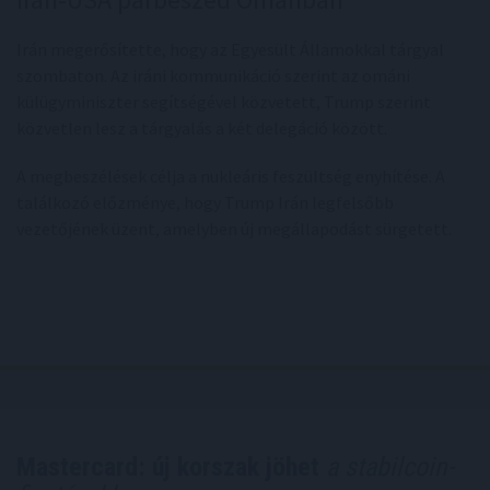
Irán megerősítette, hogy az Egyesült Államokkal tárgyal
szombaton. Az iráni kommunikáció szerint az ománi
külügyminiszter segítségével közvetett, Trump szerint
közvetlen lesz a tárgyalás a két delegáció között.
A megbeszélések célja a nukleáris feszültség enyhítése. A
találkozó előzménye, hogy Trump Irán legfelsőbb
vezetőjének üzent, amelyben új megállapodást sürgetett.
Mastercard: új korszak jöhet
a stabilcoin-