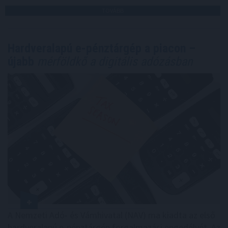
TOVÁBB
Hardveralapú e-pénztárgép a piacon –
újabb
mérföldkő a digitális adózásban
A Nemzeti Adó- és Vámhivatal (NAV) ma kiadta az első
hardveralapú e-pénztárgép forgalmazási engedélyét. Az