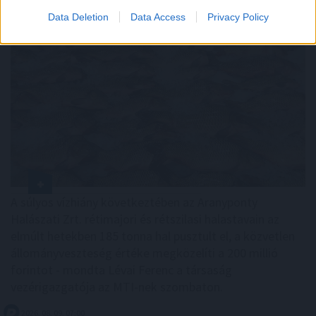
185 tonna hal pusztult
el Rétimajorban
Data Deletion
Data Access
Privacy Policy
A súlyos vízhiány következtében az Aranyponty
Halászati Zrt. rétimajori és rétszilasi halastavain az
elmúlt hetekben 185 tonna hal pusztult el, a közvetlen
állományveszteség értéke megközelíti a 200 millió
forintot - mondta Lévai Ferenc a társaság
vezérigazgatója az MTI-nek szombaton.
2026. 08. 09. 07:00