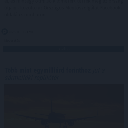
el, és mintegy ötmillió kilométert tettek meg az ország
útjain - közölte az Országos Mentőszolgálat Facebook-
oldalán szombaton.
2026. 08. 09. 12:00
Megosztás:
TOVÁBB
Több mint egymilliárd forinthoz
jut a
sármelléki repülőtér