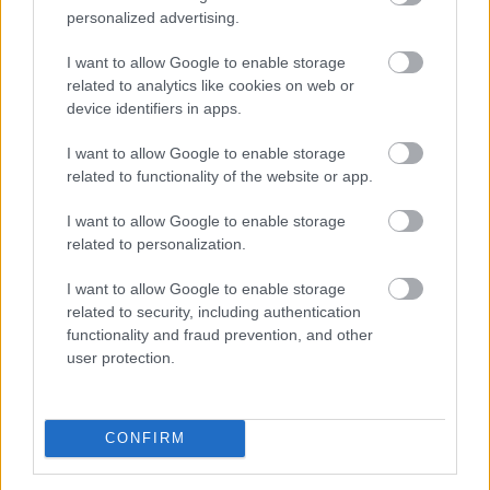
personalized advertising.
I want to allow Google to enable storage
related to analytics like cookies on web or
device identifiers in apps.
I want to allow Google to enable storage
related to functionality of the website or app.
A Magyar Posta keddig tartja fent az extrém hőség
I want to allow Google to enable storage
miatt ideiglenesen elrendelt intézkedéseit - közölte a
related to personalization.
társaság a honlapján szombaton.
I want to allow Google to enable storage
related to security, including authentication
functionality and fraud prevention, and other
2026. 08. 09. 08:00
user protection.
Megosztás:
TOVÁBB
CONFIRM