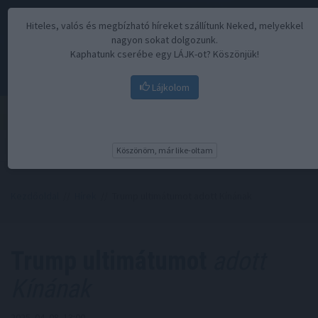
Hiteles, valós és megbízható híreket szállítunk Neked, melyekkel
nagyon sokat dolgozunk.
Kaphatunk cserébe egy LÁJK-ot? Köszönjük!
Lájkolom
Menü
Köszönöm, már like-oltam
Kezdőoldal
//
Hírek
// Trump ultimátumot adott Kínának
Trump ultimátumot
adott
Kínának
2025. 04. 08. 13:00