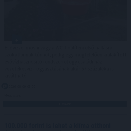
Esővízzel mosni vagy a WC-t öblíteni első hallásra
szokatlannak tűnhet, pedig egy megfelelően kialakított
esővízhasznosító rendszerrel egy családi ház
vezetékesvíz-fogyasztásának akár 57 százaléka is
kiváltható.
2026. 08. 09. 03:00
Megosztás:
TOVÁBB
100.000 forint is lehet a klíma otthoni