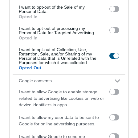
Történelmi mélypontra csökkent a Lake Mead, az
consent section.
I want to opt-out of the Sale of my
Personal Data.
Egyesült Államok legnagyobb víztározójának vízszintje
Opted In
szombaton – derül ki a vízügyi hatóságok adataiból.
I want to opt-out of processing my
Personal Data for Targeted Advertising.
Opted In
2026. 08. 09. 09:00
I want to opt-out of Collection, Use,
Retention, Sale, and/or Sharing of my
Megosztás:
Personal Data that Is Unrelated with the
Purposes for which it was collected.
TOVÁBB
Opted Out
Google consents
Keddig tartja fent az extrém hőség miatt
I want to allow Google to enable storage
bevezetett intézkedéseit a Posta
related to advertising like cookies on web or
device identifiers in apps.
I want to allow my user data to be sent to
Google for online advertising purposes.
I want to allow Google to send me