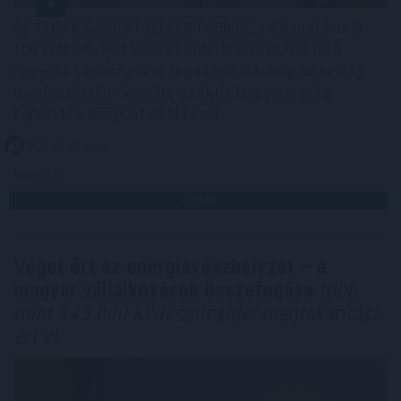
Az Aktív Kalandor foglalási felülete, a Kalandtár már
100 szálláshelyet kínál az erdei kulcsosházaktól a
nagyobb társaságokat fogadó szállásokig az ország
minden részén - közölte az Aktív Magyarország
Fejlesztési Központ az MTI-vel.
2026. 08. 09. 06:00
Megosztás:
TOVÁBB
Véget ért az energiavészhelyzet – a
magyar vállalkozások összefogása
több
mint 145 000 kWh csúcsidei megtakarítást
ért el