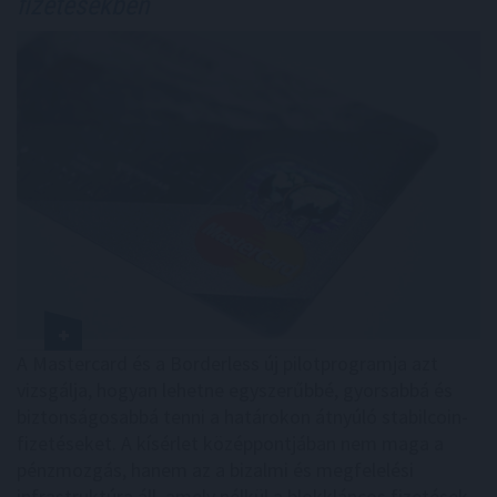
fizetésekben
A Mastercard és a Borderless új pilotprogramja azt
vizsgálja, hogyan lehetne egyszerűbbé, gyorsabbá és
biztonságosabbá tenni a határokon átnyúló stabilcoin-
fizetéseket. A kísérlet középpontjában nem maga a
pénzmozgás, hanem az a bizalmi és megfelelési
infrastruktúra áll, amely nélkül a blokkláncos fizetések