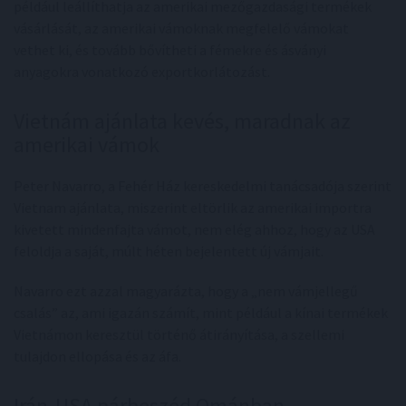
például leállíthatja az amerikai mezőgazdasági termékek
vásárlását, az amerikai vámoknak megfelelő vámokat
vethet ki, és tovább bővítheti a fémekre és ásványi
anyagokra vonatkozó exportkorlátozást.
Vietnám ajánlata kevés, maradnak az
amerikai vámok
Peter Navarro, a Fehér Ház kereskedelmi tanácsadója szerint
Vietnam ajánlata, miszerint eltörlik az amerikai importra
kivetett mindenfajta vámot, nem elég ahhoz, hogy az USA
feloldja a saját, múlt héten bejelentett új vámjait.
Navarro ezt azzal magyarázta, hogy a „nem vámjellegű
csalás” az, ami igazán számít, mint például a kínai termékek
Vietnámon keresztül történő átirányítása, a szellemi
tulajdon ellopása és az áfa.
Irán-USA párbeszéd Ománban