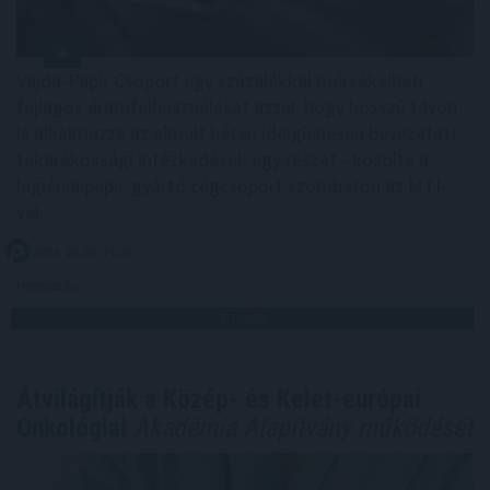
Vajda-Papír Csoport egy százalékkal mérsékelheti
fajlagos áramfelhasználását azzal, hogy hosszú távon
is alkalmazza az elmúlt héten ideiglenesen bevezetett
takarékossági intézkedések egy részét - közölte a
higiéniaipapír-gyártó cégcsoport szombaton az MTI-
vel.
2026. 08. 09. 14:00
Megosztás:
TOVÁBB
Átvilágítják a Közép- és Kelet-európai
Onkológiai
Akadémia Alapítvány működését