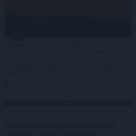
A három vidéki nemzetközi repülőtér közül 1,2 milliárd
forint állami támogatást kap működéséhez idén a
sármelléki Hévíz-Balaton Airport - közölte a térség
országgyűlési képviselője szombaton közösségi
oldalán.
2026. 08. 09. 11:00
Megosztás:
TOVÁBB
24 órás várakozás a kriptóra? Brazília
szigorítja a digitális átutalásokat