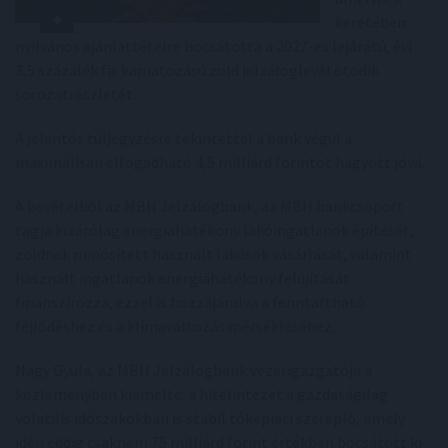
keretében
nyilvános ajánlattételre bocsátotta a 2027-es lejáratú, évi
3,5 százalék fix kamatozású zöld jelzáloglevél ötödik
sorozatrészletét.
A jelentős túljegyzésre tekintettel a bank végül a
maximálisan elfogadható 4,5 milliárd forintot hagyott jóvá.
A bevételből az MBH Jelzálogbank, az MBH bankcsoport
tagja kizárólag energiahatékony lakóingatlanok építését,
zöldnek minősített használt lakások vásárlását, valamint
használt ingatlanok energiahatékony felújítását
finanszírozza, ezzel is hozzájárulva a fenntartható
fejlődéshez és a klímaváltozás mérsékléséhez.
Nagy Gyula, az MBH Jelzálogbank vezérigazgatója a
közleményben kiemelte: a hitelintézet a gazdaságilag
volatilis időszakokban is stabil tőkepiaci szereplő, amely
idén eddig csaknem 75 milliárd forint értékben bocsátott ki