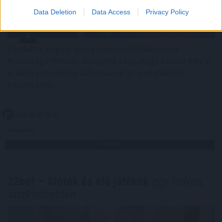
Data Deletion
Data Access
Privacy Policy
Elindult a Magyar Energiamentő Vállalkozások
Közössége (MEVA), amelynek célja, hogy a hazai KKV-k
is aktív szereplőivé válhassanak az energiakrízis
kezelésének.
2026. 08. 07. 07:00
Megosztás:
TOVÁBB
22bet – Slotok és élő játékok
egy helyen,
áttekinthetően