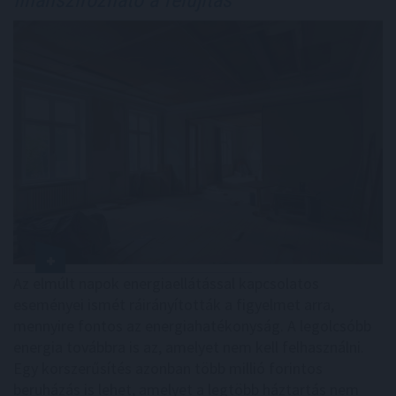
Az elmúlt napok energiaellátással kapcsolatos
eseményei ismét ráirányították a figyelmet arra,
mennyire fontos az energiahatékonyság. A legolcsóbb
energia továbbra is az, amelyet nem kell felhasználni.
Egy korszerűsítés azonban több millió forintos
beruházás is lehet, amelyet a legtöbb háztartás nem