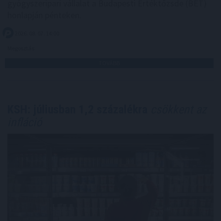
gyógyszeripari vállalat a Budapesti Értéktőzsde (BÉT)
honlapján pénteken.
2026. 08. 07. 14:00
Megosztás:
TOVÁBB
KSH: júliusban 1,2 százalékra
csökkent az
infláció