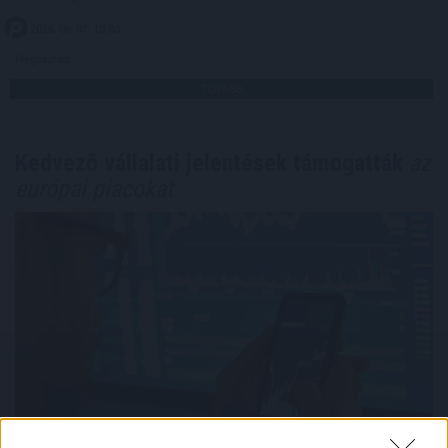
2026. 08. 07. 10:00
Megosztás:
TOVÁBB
Kedvező vállalati jelentések támogatták
az
európai piacokat