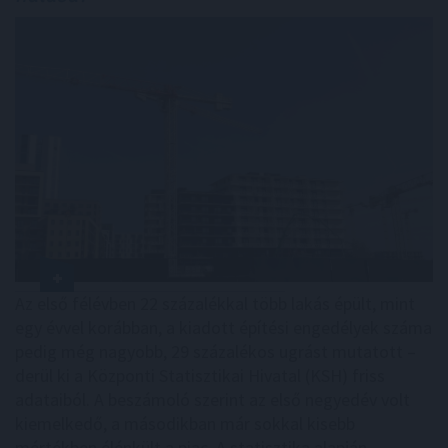
Az első félévben 22 százalékkal több lakás épült, mint
egy évvel korábban, a kiadott építési engedélyek száma
pedig még nagyobb, 29 százalékos ugrást mutatott –
derül ki a Központi Statisztikai Hivatal (KSH) friss
adataiból. A beszámoló szerint az első negyedév volt
kiemelkedő, a másodikban már sokkal kisebb
mértékben élénkült a piac. A statisztika alapján