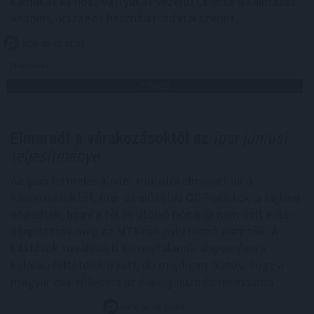
klímákat és hőszivattyúkat vezérlő Onecta alkalmazás
anonim, országos használati adatai szerint.
2026. 08. 07. 01:00
Megosztás:
TOVÁBB
Elmaradt a várakozásoktól az
ipar júniusi
teljesítménye
Az ipari termelés júniusi mutatói elmaradtak a
várakozásoktót, már az előzetes GDP-adatok is sejteni
engedték, hogy a fél év utolsó hónapja nem volt erős -
állapították meg az MTI-nek nyilatkozó elemzők. A
kilátások továbbra is bizonytalanok alapvetően a
külpiaci feltételek miatt, de majdnem biztos, hogy a
magyar ipar túllépett az évekig húzódó recesszión.
2026. 08. 07. 00:05