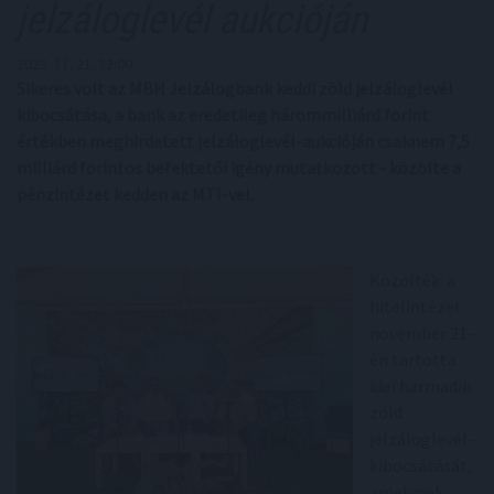
jelzáloglevél aukcióján
2023. 11. 21. 22:00
Sikeres volt az MBH Jelzálogbank keddi zöld jelzáloglevél
kibocsátása, a bank az eredetileg hárommilliárd forint
értékben meghirdetett jelzáloglevél-aukcióján csaknem 7,5
milliárd forintos befektetői igény mutatkozott - közölte a
pénzintézet kedden az MTI-vel.
Közölték: a
hitelintézet
november 21-
én tartotta
idei harmadik
zöld
jelzáloglevél-
kibocsátását,
amelynek