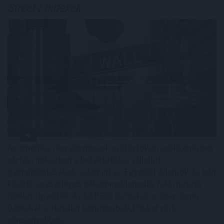
Street-i indexek
Az amerikai részvénypiacok csütörtökön csökkenésben
zártak, miközben a befektetők a vállalati
gyorsjelentéseket, valamint az Egyesült Államok és Irán
között az esetleges békemegállapodás felé mutató
jeleket figyelték. Az S&P500 0,2%-kal, a Dow Jones
0,9%-kal, a Nasdaq Composite 0,1%-kal zárt
alacsonyabban.