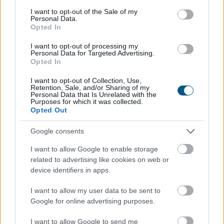
consent section.
I want to opt-out of the Sale of my
Personal Data.
Opted In
I want to opt-out of processing my
Personal Data for Targeted Advertising.
Opted In
I want to opt-out of Collection, Use,
Retention, Sale, and/or Sharing of my
Personal Data that Is Unrelated with the
Purposes for which it was collected.
Opted Out
Google consents
A felsőoktatási ponthatárok kihirdetése utáni hetek
I want to allow Google to enable storage
jelentik az albérletpiaci főszezont, ekkor egyszerre
related to advertising like cookies on web or
jelennek meg nagyobb számban a lakást kereső diákok,
device identifiers in apps.
miközben a tulajdonosok egy része is erre az időszakra
időzíti kiadó ingatlanának meghirdetését. Az idei
I want to allow my user data to be sent to
szezon első tíz napjának adatai alapján az idei roham
Google for online advertising purposes.
egyelőre országosan visszafogottabb mint tavaly vagy
I want to allow Google to send me