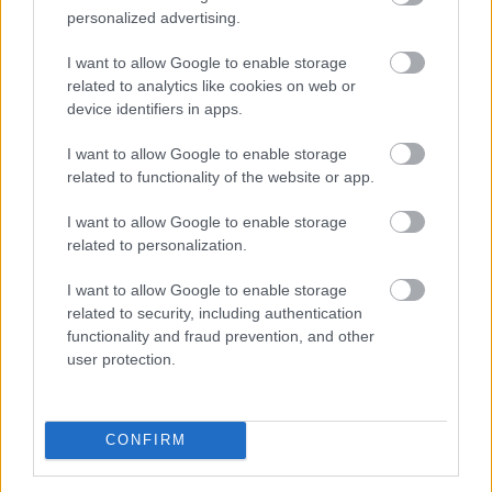
tavalyelőtt. Igaz, vannak kivételes városok, ahol
personalized advertising.
nagyobb lendülettel indult a szezon.
I want to allow Google to enable storage
2026. 08. 07. 08:00
related to analytics like cookies on web or
Megosztás:
device identifiers in apps.
TOVÁBB
I want to allow Google to enable storage
related to functionality of the website or app.
Felhívás a magyar kkv-szektor
I want to allow Google to enable storage
összefogására
az energiakrízis kezelésére
related to personalization.
I want to allow Google to enable storage
related to security, including authentication
functionality and fraud prevention, and other
user protection.
CONFIRM