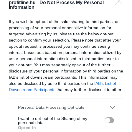
profitline.hu -
Do Not Process My Personal
Information
Mérsékelt elmozdulásokat mutatva többnyire
If you wish to opt-out of the sale, sharing to third parties, or
emelkedtek a vezető nyugat-európai részvényindexek.
processing of your personal or sensitive information for
A Stoxx600 0,2%-kal, a DAX 0,1%-kal, a CAC40 0,4%-kal
targeted advertising by us, please use the below opt-out
emelkedett, míg az FTSE 100 0,2%-kal csökkent. Ezzel
section to confirm your selection. Please note that after your
opt-out request is processed you may continue seeing
a páneurópai index sorozatban harmadik napon zárt
interest-based ads based on personal information utilized by
történelmi csúcson. A napi emelkedés jelentős részét a
us or personal information disclosed to third parties prior to
vállalati eredmények hajtották.
your opt-out. You may separately opt-out of the further
disclosure of your personal information by third parties on the
2026. 08. 07. 09:00
IAB’s list of downstream participants. This information may
Megosztás:
also be disclosed by us to third parties on the
IAB’s List of
Downstream Participants
that may further disclose it to other
TOVÁBB
third parties.
Please note that this website/app uses one or more Google
Personal Data Processing Opt Outs
Elmaradt egyelőre az albérletpiaci roham -
services and may gather and store information including but
mennyibe kerülnek most a kiadó lakások?
not limited to your visit or usage behaviour. You may click to
I want to opt-out of the Sharing of my
personal data.
grant or deny consent to Google and its third-party tags to
Opted In
use your data for below specified purposes in below Google