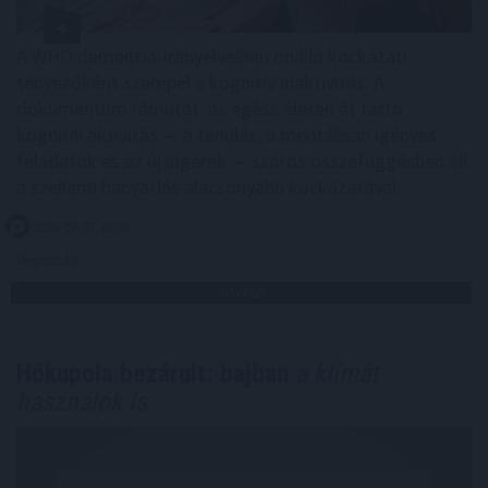
A WHO demencia-irányelveiben önálló kockázati
tényezőként szerepel a kognitív inaktivitás. A
dokumentum rámutat: az egész életen át tartó
kognitív aktivitás — a tanulás, a mentálisan igényes
feladatok és az új ingerek — szoros összefüggésben áll
a szellemi hanyatlás alacsonyabb kockázatával .
2026. 08. 07. 02:00
Megosztás:
TOVÁBB
Hőkupola bezárult: bajban
a klímát
használók is