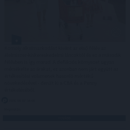
Komoly alkalmazkodást kívánt az első félév az
élelmiszer-kiskereskedelmi láncoktól és ez a második
félévben is így marad. A deflációs környezet ugyan
mérsékelte az árakat, ez azonban nem járt együtt az
értékesítési volumenek hasonló mértékű
növekedésével - derült ki a CBA és a Penny
értékeléséből.
2026. 08. 07. 16:00
Megosztás:
TOVÁBB