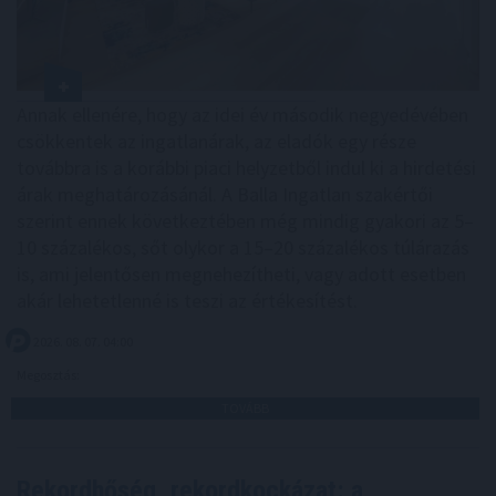
Annak ellenére, hogy az idei év második negyedévében
csökkentek az ingatlanárak, az eladók egy része
továbbra is a korábbi piaci helyzetből indul ki a hirdetési
árak meghatározásánál. A Balla Ingatlan szakértői
szerint ennek következtében még mindig gyakori az 5–
10 százalékos, sőt olykor a 15–20 százalékos túlárazás
is, ami jelentősen megnehezítheti, vagy adott esetben
akár lehetetlenné is teszi az értékesítést.
2026. 08. 07. 04:00
Megosztás:
TOVÁBB
Rekordhőség, rekordkockázat: a