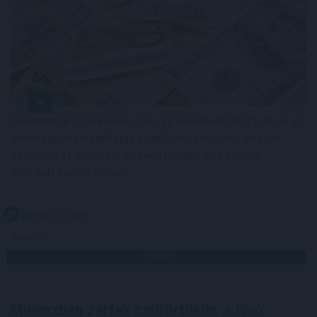
Háromnapi csökkenés után, az emelkedő olajárak és az
amerikai munkaerőpiac stabilitását mutató adatok
hatására az amerikai tízéves hozam újra felfelé
mozdult csütörtökön.
2026. 08. 07. 11:00
Megosztás:
TOVÁBB
Mínuszban zártak csütörtökön
a Wall