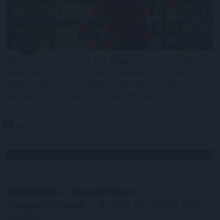
Júliusban a fogyasztói árak átlagosan 1,2 százalékkal
haladták meg az egy évvel korábbiakat, júniushoz
képest pedig 0,1 százalékkal csökkentek - jelentette
pénteken a Központi Statisztikai Hivatal (KSH).
2026. 08. 07. 13:00
Megosztás:
TOVÁBB
Beindultak a lakásépítések
Magyarországon
– Ez már az Otthon Start
hatása?