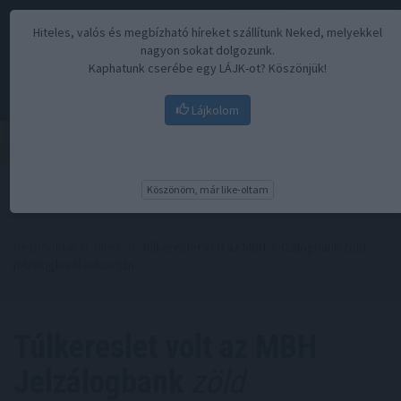
Hiteles, valós és megbízható híreket szállítunk Neked, melyekkel
nagyon sokat dolgozunk.
Kaphatunk cserébe egy LÁJK-ot? Köszönjük!
Lájkolom
Menü
Köszönöm, már like-oltam
Kezdőoldal
//
Hírek
// Túlkereslet volt az MBH Jelzálogbank zöld
jelzáloglevél aukcióján
Túlkereslet volt az MBH
Jelzálogbank
zöld