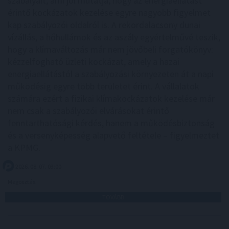
szabályait, ami jól mutatja, hogy az energiaellátást
érintő kockázatok kezelése egyre nagyobb figyelmet
kap szabályozói oldalról is. A rekordalacsony dunai
vízállás, a hőhullámok és az aszály egyértelművé teszik,
hogy a klímaváltozás már nem jövőbeli forgatókönyv:
kézzelfogható üzleti kockázat, amely a hazai
energiaellátástól a szabályozási környezeten át a napi
működésig egyre több területet érint. A vállalatok
számára ezért a fizikai klímakockázatok kezelése már
nem csak a szabályozói elvárásokat érintő
fenntarthatósági kérdés, hanem a működésbiztonság
és a versenyképesség alapvető feltétele – figyelmeztet
a KPMG.
2026. 08. 07. 03:00
Megosztás:
TOVÁBB