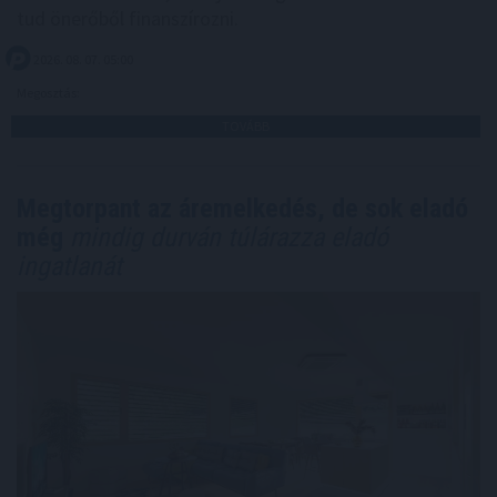
tud önerőből finanszírozni.
2026. 08. 07. 05:00
Megosztás:
TOVÁBB
Megtorpant az áremelkedés, de sok eladó
még
mindig durván túlárazza eladó
ingatlanát