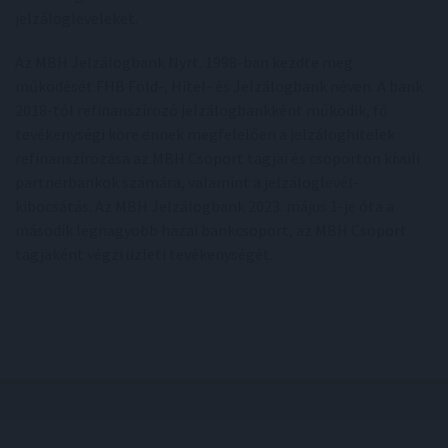
jelzálogleveleket.
Az MBH Jelzálogbank Nyrt. 1998-ban kezdte meg
működését FHB Föld-, Hitel- és Jelzálogbank néven. A bank
2018-tól refinanszírozó jelzálogbankként működik, fő
tevékenységi köre ennek megfelelően a jelzáloghitelek
refinanszírozása az MBH Csoport tagjai és csoporton kívüli
partnerbankok számára, valamint a jelzáloglevél-
kibocsátás. Az MBH Jelzálogbank 2023. május 1-je óta a
második legnagyobb hazai bankcsoport, az MBH Csoport
tagjaként végzi üzleti tevékenységét.