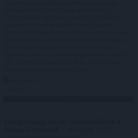
egyszer nyírja le a pázsitot, hanem naponta vagy
kétnaponta végighalad a gyep egészén. Nem
centimétereket vág, hanem csupán 1-2 millimétert
csippent le a fűszálak végéből. Mivel a levágott
darabkák mikroszkopikus méretűek, nem maradnak a
fűszálak tetején. Azonnal lehullanak a fűszálak közé,
közvetlenül a talaj felszínére. Mivel szinte teljes
egészében vízből és szerves anyagból állnak, napokon -
sőt, a meleg nyári napokon órákon - belül teljesen
elbomlanak és nyomtalanul eltűnnek.
2026. 08. 07. 06:00
Megosztás:
TOVÁBB
Energiaválság idején felértékelődnek a
korszerű otthonok
– mutatjuk, miből
finanszírozható a felújítás