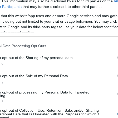
y alakult át
a magyar diákmunkapiac az
. This information may also be disclosed by us to third parties on the
IA
Participants
that may further disclose it to other third parties.
rodiák Iskolaszövetkezet tapasztalatai alapján a
 that this website/app uses one or more Google services and may gath
including but not limited to your visit or usage behaviour. You may click 
már nem kiegészítő munkaerőt, hanem jövőbeli
 to Google and its third-party tags to use your data for below specifi
 keresnek a fiatalokban.
ogle consent section.
l Data Processing Opt Outs
2:30
Megosztás:
TOVÁBB
o opt-out of the Sharing of my personal data.
In
o opt-out of the Sale of my Personal Data.
In
to opt-out of processing my Personal Data for Targeted
 megfelelő energiatárolás
ing.
In
merőmű teljes leállása nem a megújuló energia
anem a hazai energiatárolás hiányát teszi
o opt-out of Collection, Use, Retention, Sale, and/or Sharing
ersonal Data that Is Unrelated with the Purposes for which it
. Miközben a napelemek napközben Paks kiesése
lected.