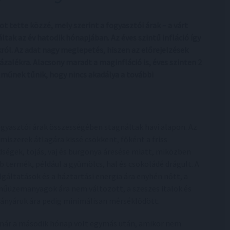
ot tette közzé, mely szerint a fogyasztói árak – a várt
tak az év hatodik hónapjában. Az éves szintű infláció így
król. Az adat nagy meglepetés, hiszen az előrejelzések
zázalékra. Alacsony maradt a maginfláció is, éves szinten 2
elműnek tűnik, hogy nincs akadálya a további
ogyasztói árak összességében stagnáltak havi alapon. Az
lmiszerek átlagára kissé csökkent, főként a friss
dségek, tojás, vaj és burgonya áresése miatt, miközben
b termék, például a gyümölcs, hal és csokoládé drágult. A
lgáltatások és a háztartási energia ára enyhén nőtt, a
műüzemanyagok ára nem változott, a szeszes italok és
ányáruk ára pedig minimálisan mérséklődött.
már a második hónap volt egymás után, amikor nem