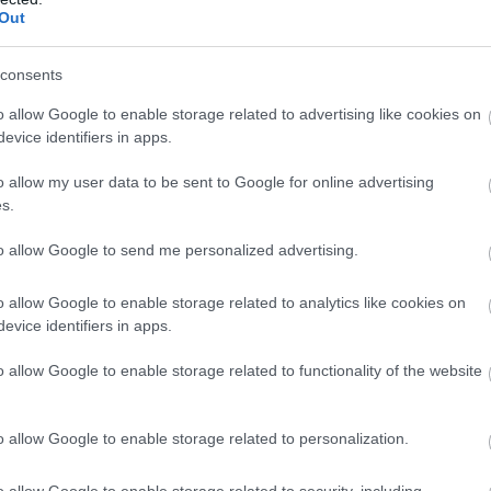
nagy mennyiségű áramot termeltek a nyári
Out
, estére a tárolók hiánya miatt megnőtt az
 Szilva Attila fizikus, a BME és az Uppsalai Egyetem
consents
tója, a Furik blog szerzője szerint megfelelő
o allow Google to enable storage related to advertising like cookies on
tárolókapacitással még egy ilyen válsághelyzet
evice identifiers in apps.
jelentősen enyhíthetők lennének.
o allow my user data to be sent to Google for online advertising
2:00
Megosztás:
TOVÁBB
s.
to allow Google to send me personalized advertising.
ipgyártó
AMD húzta le a Nasdaq-ot
o allow Google to enable storage related to analytics like cookies on
evice identifiers in apps.
akult a szerdai kereskedés a tengerentúlon: a Dow új
t, az S&P500 0,2%-ot csúszott vissza, noha
o allow Google to enable storage related to functionality of the website
ekordszintre ért, miközben a Nasdaq Composite
s nap után először gyengült, és 0,8%-ot csökkent.
o allow Google to enable storage related to personalization.
1:00
Megosztás:
TOVÁBB
o allow Google to enable storage related to security, including