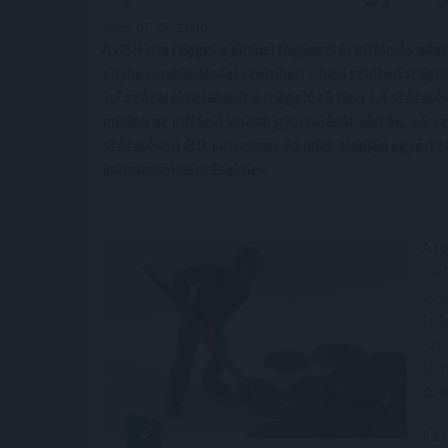
2026. 07. 07. 21:30
A KSH ma reggel a júniusi fogyasztói inflációs adat
enyhe növekedéssel szemben – havi szinten stagnál
1,7 százalékra lassult a megelőző havi 1,8 százalé
inkább az infláció kisebb gyorsulását várták, 1,9 s
százalékon állt júniusban. Az adat alapján egyért
kamatcsökkentéseknek.
A f
éle
zöl
töb
szo
jár
doh
Ez 