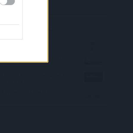
vagyon
Kalkulátor ajánló
Mennyire vagy Te hazudós?
Mikor lesz legközelebb hosszú
hétvége?
Forma-1 futamok, helyszínek és
időpontok 2017
Egyszerű matek feladat