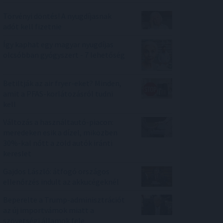
Törvényi döntés! A nyugdíjasnak
adót kell fizetnie
Így kaphat egy magyar nyugdíjas
olcsóbban gyógyszert - 7 lehetőség
Betiltják az air fryer-eket? Minden,
amit a PFAS-korlátozásról tudni
kell
Változás a használtautó-piacon:
meredeken esik a dízel, miközben
30%-kal nőtt a zöld autók iránti
kereslet
Gajdos László: átfogó országos
ellenőrzés indult az akkucégeknél
Beperelte a Trump-adminisztrációt
az új importvámok miatt a
szövetségi államok fele