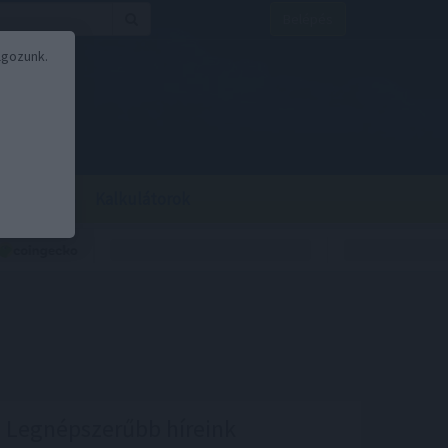
Belépés
lgozunk.
BOR
BIRS
Kalkulátorok
Legnépszerűbb híreink