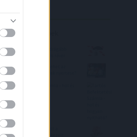
Richter elemzés
Befektetési tippek
A CSOK-büntetés a legdrágább
lakáshitelek kamatára is ráver
AEGON Alapkezelő: Ki lehet az
emelkedő élelmiszerárak nyertese?
Tartós Befektetési Számla - hol és
hogyan nyitható?
Júniusban 0,9 %-kal nőtt a
befektetési alapokban kezelt