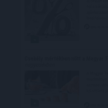
azonban tov
fel a kérdé
ajánlataiba
hitelfelvevő
2026. 08. 06. 0
Csekély mértékben nőtt a Magyar 
negyedévben
A Magyar Te
eredménye 0
azonos idős
közzétett j
2026. 08. 06. 0