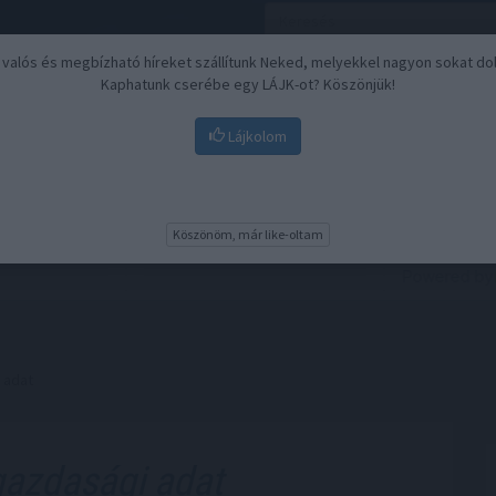
, valós és megbízható híreket szállítunk Neked, melyekkel nagyon sokat do
Kaphatunk cserébe egy LÁJK-ot? Köszönjük!
Lájkolom
Nyugdíj
Biztosítási befektetések
BU
Köszönöm, már like-oltam
 adat
azdasági adat