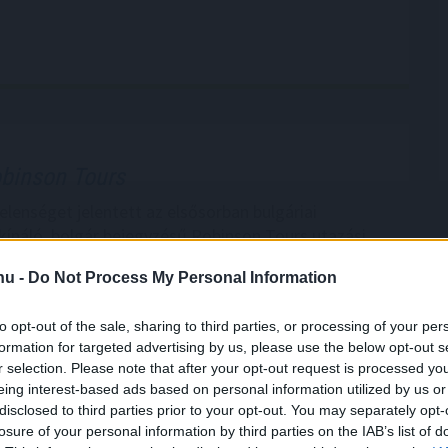
binson Tours
elenséget jelentett az elsősorban bulgáriai
kínáló, bolgár bejegyzésű Robinson Tours utazási
rosult magyar utasok az ügyben a cég bolgár
.hu -
Do Not Process My Personal Information
hoz fordulhatnak - írta meg szerdán a Turizmus.com
kportál a Robinson levele alapján, amelyben utasait
to opt-out of the sale, sharing to third parties, or processing of your per
a.
formation for targeted advertising by us, please use the below opt-out s
r selection. Please note that after your opt-out request is processed y
3:00
Megosztás:
TOVÁBB
eing interest-based ads based on personal information utilized by us or
disclosed to third parties prior to your opt-out. You may separately opt-
losure of your personal information by third parties on the IAB’s list of