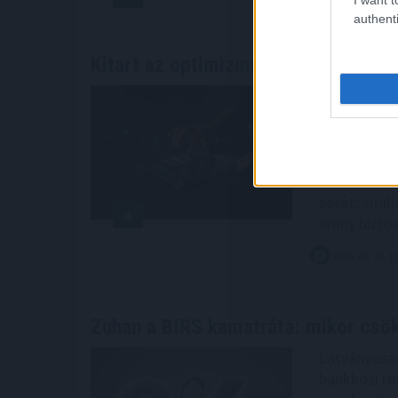
authenti
Kitart az optimizmus az
európai tő
Szerdán is k
optimizmus 
miatti aggo
CAC40 is, m
szektorinde
sorát, amih
arany biztos
2026. 08. 06. 1
Zuhan a BIRS kamatráta: mikor csö
Látványosan
bankközi re