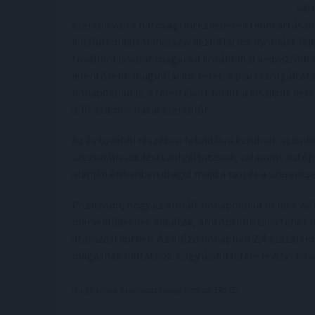
vál
szerepe van a hatósági intézkedések fenntartásán
kínálati oldalról masszív dezinflációs nyomást fejt
továbbra is várat magára a korábbinál kedvezőbb 
jelentősebb maginflációs tétel, a piaci szolgálta
hónapokban is, a felértékelt forint a kisajtolt k
állít számos hazai szereplőt.
Az év további részében feloldásra kerülnek az ön
szezonális üdülési szolgáltatások, valamint autóp
alapján érdemben drágul majd a taxi és a szerencsej
Pozitívum, hogy az elmúlt hónapokban mind a válla
mérséklődésnek indultak, ami optimistává tehet 
átárazási körben. Az előző hónapban 2,4 százalékra
magasnak mutatkozik, így újabb lefelé revízió köv
(Nagy János, makrogazdasági elemző, ERSTE)