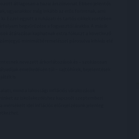
tozott átlagosan a hazai árszínvonal. Ebben jelentős
ak, ugyanakkor még inkább az erős forintnak, ami
 ki. Ezzel együtt a ruházati és tartós cikkek esetében
árfolyam begyűrűzése a fogyasztói árakba. A másik
tások átárazásai kaphatnak extra fókuszt a következő
étszámjegyű minimálbéremeléssel párosulva kihívás elé
kéntesnek nevezett árkorlátozások és – szokásosan
ályadíjak emelkedésén túl – sajtóhírek, bejelentések
áték is.
lati, mind a lakossági inflációs várakozások
minket az iskolakezdéshez kapcsolt szeptemberi
 mérsékelt idei inflációs előrejelzésünk jelenleg
etkezhet.