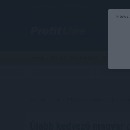
2026. augusztus 6., csütörtök - Berta
Hiteles
Hírek
Tőzsde
Kriptovaluta
Stabilcoin
Kezdőoldal
//
Hírek
// Újabb kedvező magyar gazdasági
Újabb kedvező magyar
g