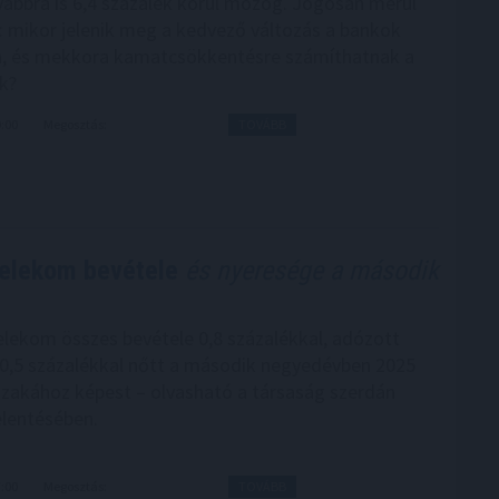
ábbra is 6,4 százalék körül mozog. Jogosan merül
s: mikor jelenik meg a kedvező változás a bankok
n, és mekkora kamatcsökkentésre számíthatnak a
k?
9:00
Megosztás:
TOVÁBB
Telekom bevétele
és nyeresége a második
lekom összes bevétele 0,8 százalékkal, adózott
,5 százalékkal nőtt a második negyedévben 2025
zakához képest – olvasható a társaság szerdán
elentésében.
7:00
Megosztás:
TOVÁBB