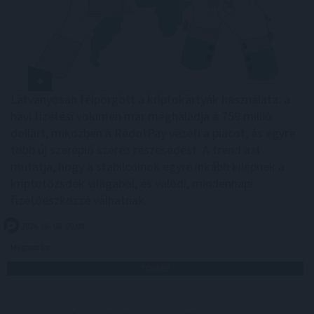
Látványosan felpörgött a kriptokártyák használata: a
havi fizetési volumen már meghaladja a 759 millió
dollárt, miközben a RedotPay vezeti a piacot, és egyre
több új szereplő szerez részesedést. A trend azt
mutatja, hogy a stabilcoinok egyre inkább kilépnek a
kriptotőzsdék világából, és valódi, mindennapi
fizetőeszközzé válhatnak.
2026. 08. 08. 09:00
Megosztás:
TOVÁBB