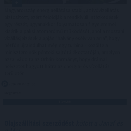
Magyarország energiaellátása stabil, az ivóvízellátás
biztosított, ezért feloldják a rendkívüli intézkedések
egy részét, ugyanakkor folyamatosan figyelemmel
kísérik a paksi atomerőmű működését, ahol a mostani
vízállásjelzések alapján "halvány esély van arra", hogy
hétfőn újraindulhat még egy turbina - közölte a
miniszterelnök pénteki sajtótájékoztatóján, amelyen
azzal vádolta az Orbán-kormányt, hogy drámai
helyzetet hagyott hátra az energia- és vízellátás
területén.
2026. 08. 07. 21:00
Megosztás:
TOVÁBB
Olajszállítási szerződést
kötött a Janaf és
a Mol