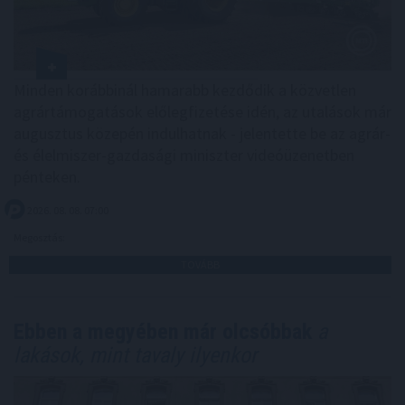
Minden korábbinál hamarabb kezdődik a közvetlen
agrártámogatások előlegfizetése idén, az utalások már
augusztus közepén indulhatnak - jelentette be az agrár-
és élelmiszer-gazdasági miniszter videóüzenetben
pénteken.
2026. 08. 08. 07:00
Megosztás:
TOVÁBB
Ebben a megyében már olcsóbbak
a
lakások, mint tavaly ilyenkor