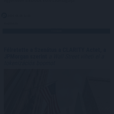
egyenesen a köldök köré csomagolja.
2026. 08. 08. 01:00
Megosztás:
TOVÁBB
Félretette a Szenátus a CLARITY Actet, a
JPMorgan szerint
a Wall Street viheti el a
tokenizációs boomot