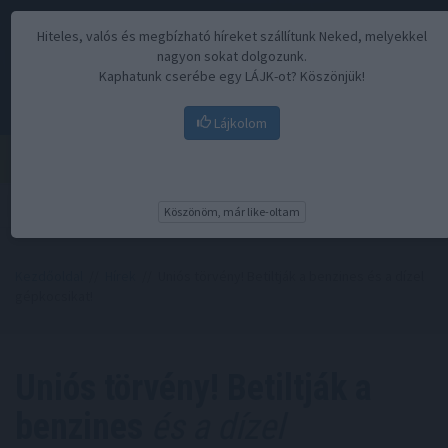
Hiteles, valós és megbízható híreket szállítunk Neked, melyekkel
nagyon sokat dolgozunk.
Kaphatunk cserébe egy LÁJK-ot? Köszönjük!
Lájkolom
Menü
Köszönöm, már like-oltam
Kezdőoldal
//
Hírek
// Uniós törvény! Betiltják a benzines és a dízel
gépkocsikat!
Uniós törvény! Betiltják a
benzines
és a dízel