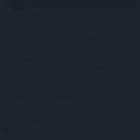
A KSH ma reggel a júliusi fogyasztói inflációs adatot
tette közzé, melyek szerint a fogyasztói árak havi
szinten 0,1 százalékkal csökkentek. Az éves szintű
infláció így tovább lassult: 1,2 százalékra a júniusi 1,7
százalékról. A további inflációcsökkenés borítékolható
volt, ennek mértéke azonban meghaladta a vártat. Az
1,2 százalékos tényadat így mind az 1,6 százalékos
piaci konszenzusnál, mind a mi – ennél alacsonyabb –
1,4 százalékos várakozásunknál kisebb lett. A
maginflációnál már nem volt ilyen mértékű a lassulás,
ez a mutató 1,9 százalékon állt júliusban a júniusi 2
százalék után. Összességében a mostani alacsony adat
várhatóan megágyaz a további jegybanki
kamatcsökkentéseknek az augusztusi, és nagy
valószínűséggel a szeptemberi kamatdöntő üléseken.
2026. 08. 07. 22:00