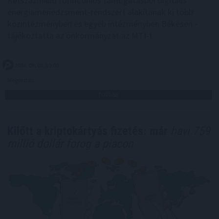
Kétszázmillió forint uniós támogatásból digitális
energiamenedzsment-rendszert alakítanak ki több
közintézményben és egyéb intézményben Békésen -
tájékoztatta az önkormányzat az MTI-t.
2026. 08. 08. 10:00
Megosztás:
TOVÁBB
Kilőtt a kriptokártyás fizetés: már
havi 759
millió dollár forog a piacon