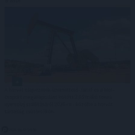
A horvát olajvezeték-üzemeltető Janaf és a Mol-
csoport megállapodást kötött 2,05 millió tonna
nyersolaj szállításáról 2026-ra - közölte a horvát
társaság csütörtökön.
2026. 08. 07. 20:00