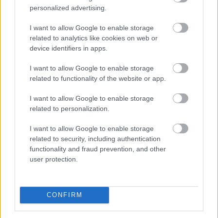
personalized advertising.
2026. 08. 08. 04:00
Megosztás:
I want to allow Google to enable storage
related to analytics like cookies on web or
TOVÁBB
device identifiers in apps.
I want to allow Google to enable storage
Új tudományos tény: A futás mellett
az
related to functionality of the website or app.
agyadat is futtatni kell
I want to allow Google to enable storage
related to personalization.
I want to allow Google to enable storage
related to security, including authentication
functionality and fraud prevention, and other
user protection.
CONFIRM