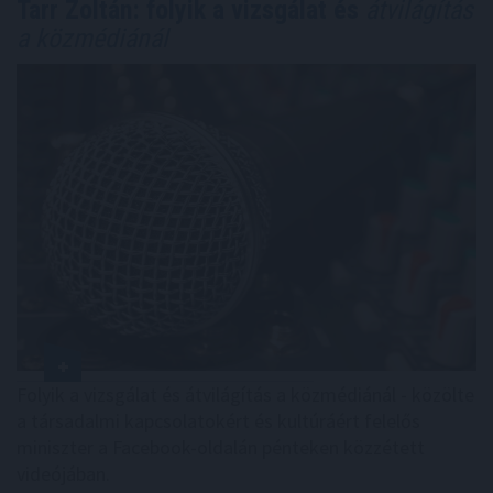
Tarr Zoltán: folyik a vizsgálat és
átvilágítás
a közmédiánál
Folyik a vizsgálat és átvilágítás a közmédiánál - közölte
a társadalmi kapcsolatokért és kultúráért felelős
miniszter a Facebook-oldalán pénteken közzétett
videójában.