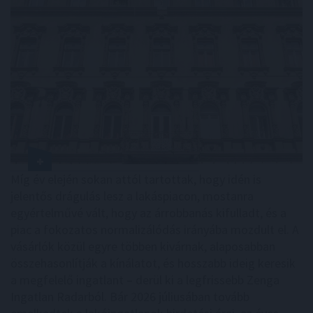
Míg év elején sokan attól tartottak, hogy idén is
jelentős drágulás lesz a lakáspiacon, mostanra
egyértelművé vált, hogy az árrobbanás kifulladt, és a
piac a fokozatos normalizálódás irányába mozdult el. A
vásárlók közül egyre többen kivárnak, alaposabban
összehasonlítják a kínálatot, és hosszabb ideig keresik
a megfelelő ingatlant – derül ki a legfrissebb Zenga
Ingatlan Radarból. Bár 2026 júliusában tovább