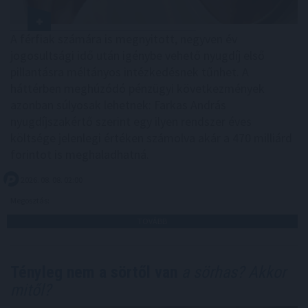
A férfiak számára is megnyitott, negyven év
jogosultsági idő után igénybe vehető nyugdíj első
pillantásra méltányos intézkedésnek tűnhet. A
háttérben meghúzódó pénzügyi következmények
azonban súlyosak lehetnek: Farkas András
nyugdíjszakértő szerint egy ilyen rendszer éves
költsége jelenlegi értéken számolva akár a 470 milliárd
forintot is meghaladhatná.
2026. 08. 08. 02:00
Megosztás:
TOVÁBB
Tényleg nem a sörtől van
a sörhas? Akkor
mitől?