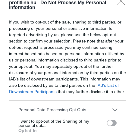
profitline.hu -
Do Not Process My Personal
Information
If you wish to opt-out of the sale, sharing to third parties, or
processing of your personal or sensitive information for
targeted advertising by us, please use the below opt-out
section to confirm your selection. Please note that after your
opt-out request is processed you may continue seeing
A FAO élelmiszer-alapanyagárainak referenciamutatója
interest-based ads based on personal information utilized by
enyhén emelkedett júliusban, mivel a közelmúltbeli
us or personal information disclosed to third parties prior to
hőhullámok és az energiapiacon tapasztalható
your opt-out. You may separately opt-out of the further
dinamikák felnyomták a gabonafélék, a növényi olajok
disclosure of your personal information by third parties on the
IAB’s list of downstream participants. This information may
és a cukor árát – adta hírül az ENSZ Élelmezésügyi és
also be disclosed by us to third parties on the
IAB’s List of
Mezőgazdasági Szervezete (FAO).
Downstream Participants
that may further disclose it to other
third parties.
2026. 08. 08. 05:00
Megosztás:
Please note that this website/app uses one or more Google
Personal Data Processing Opt Outs
services and may gather and store information including but
TOVÁBB
not limited to your visit or usage behaviour. You may click to
I want to opt-out of the Sharing of my
personal data.
grant or deny consent to Google and its third-party tags to
Opted In
use your data for below specified purposes in below Google