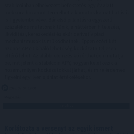
stabilcoinban elhelyezett befektetés egy év alatt
mekkora hozamot termelhet a kamatos kamat hatását
is figyelembe véve. Bár első pillantásra egyszerű
százalékos mutatónak tűnik, a háttérben hitelezési,
likviditási, kereskedési és akár derivatív piaci
mechanizmusok is működhetnek. Éppen ezért két
azonos APY-t kínáló lehetőség kockázata teljesen
eltérő lehet. Az alábbi elemzés közérthetően mutatja
be, mit jelent a stabilcoin APY, hogyan keletkezik a
hozam, milyen kockázatokkal járhat, és mire érdemes
figyelni egy ilyen ajánlat értékelésekor.
2026. 08. 07. 19:00
Megosztás:
TOVÁBB
Korlátozta a versenyt az egyik ismert