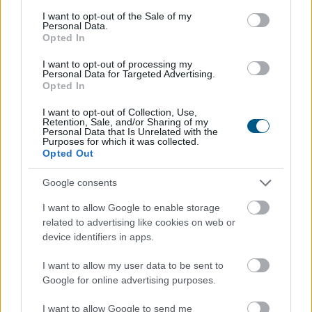
Megérkezett az eső a
Duna vízgyűjtőjére
consent section.
I want to opt-out of the Sale of my
Personal Data.
Opted In
I want to opt-out of processing my
Personal Data for Targeted Advertising.
Opted In
I want to opt-out of Collection, Use,
Retention, Sale, and/or Sharing of my
Personal Data that Is Unrelated with the
Purposes for which it was collected.
Opted Out
Google consents
I want to allow Google to enable storage
related to advertising like cookies on web or
Megérkezett a rég várt eső a Duna vízgyűjtőjére, a
device identifiers in apps.
folyó magyarországi szakaszán azonban továbbra is
I want to allow my user data to be sent to
csak pár centiméteres vízszintváltozások jellemzőek -
Google for online advertising purposes.
közölte az Országos Vízügyi Főigazgatóság
sajtóosztálya az MTI-vel pénteken.
I want to allow Google to send me