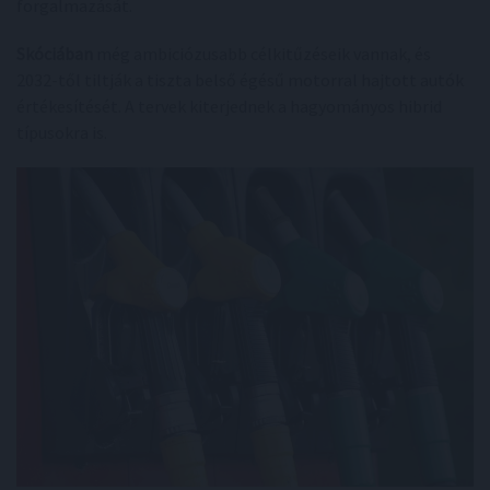
forgalmazását.
Skóciában
még ambiciózusabb célkitűzéseik vannak, és
2032-től tiltják a tiszta belső égésű motorral hajtott autók
értékesítését. A tervek kiterjednek a hagyományos hibrid
típusokra is.