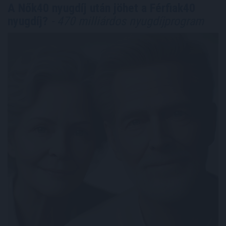
A Nők40 nyugdíj után jöhet a Férfiak40
nyugdíj?
- 470 milliárdos nyugdíjprogram