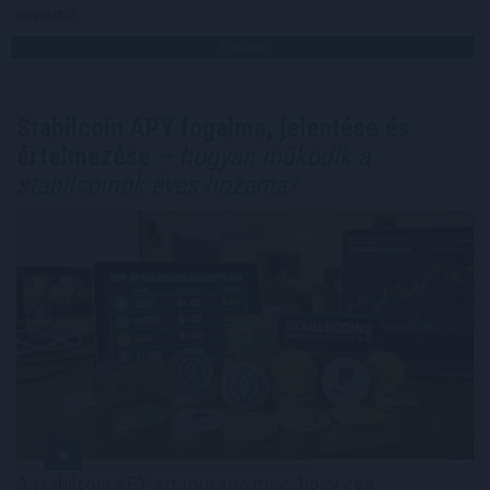
Megosztás:
TOVÁBB
Stabilcoin APY fogalma, jelentése és
értelmezése
– hogyan működik a
stabilcoinok éves hozama?
A stabilcoin APY azt mutatja meg, hogy egy