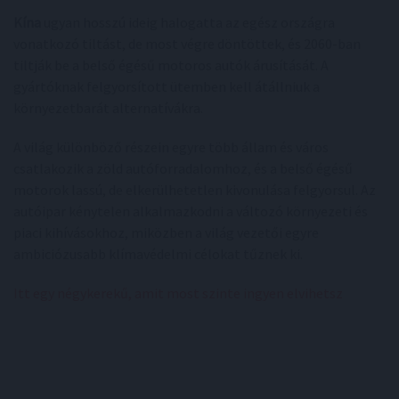
Kína
ugyan hosszú ideig halogatta az egész országra
vonatkozó tiltást, de most végre döntöttek, és 2060-ban
tiltják be a belső égésű motoros autók árusítását. A
gyártóknak felgyorsított ütemben kell átállniuk a
környezetbarát alternatívákra.
A világ különböző részein egyre több állam és város
csatlakozik a zöld autóforradalomhoz, és a belső égésű
motorok lassú, de elkerülhetetlen kivonulása felgyorsul. Az
autóipar kénytelen alkalmazkodni a változó környezeti és
piaci kihívásokhoz, miközben a világ vezetői egyre
ambiciózusabb klímavédelmi célokat tűznek ki.
Itt egy négykerekű, amit most szinte ingyen elvihetsz