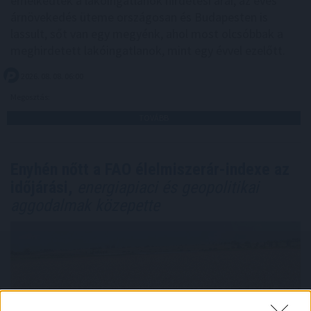
emelkedtek a lakóingatlanok hirdetési árai, az éves
árnövekedés üteme országosan és Budapesten is
lassult, sőt van egy megyénk, ahol most olcsóbbak a
meghirdetett lakóingatlanok, mint egy évvel ezelőtt.
2026. 08. 08. 06:00
Megosztás:
TOVÁBB
Enyhén nőtt a FAO élelmiszerár-indexe az
időjárási,
energiapiaci és geopolitikai
aggodalmak közepette