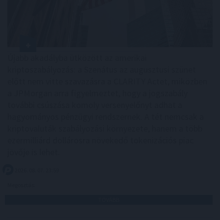
Újabb akadályba ütközött az amerikai
kriptoszabályozás: a Szenátus az augusztusi szünet
előtt nem vitte szavazásra a CLARITY Actet, miközben
a JPMorgan arra figyelmeztet, hogy a jogszabály
további csúszása komoly versenyelőnyt adhat a
hagyományos pénzügyi rendszernek. A tét nemcsak a
kriptovaluták szabályozási környezete, hanem a több
ezermilliárd dollárosra növekedő tokenizációs piac
jövője is lehet.
2026. 08. 07. 23:59
Megosztás:
TOVÁBB