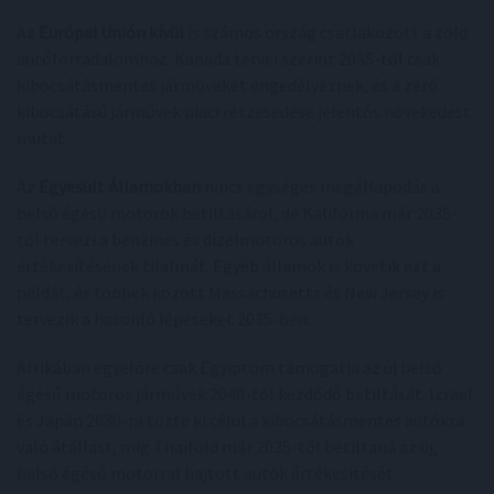
Az
Európai Unión kívül
is számos ország csatlakozott a zöld
autóforradalomhoz. Kanada tervei szerint 2035-től csak
kibocsátásmentes járműveket engedélyeznek, és a zéró
kibocsátású járművek piaci részesedése jelentős növekedést
mutat.
Az
Egyesült Államokban
nincs egységes megállapodás a
belső égésű motorok betiltásáról, de Kalifornia már 2035-
től tervezi a benzines és dízelmotoros autók
értékesítésének tilalmát. Egyéb államok is követik ezt a
példát, és többek között Massachusetts és New Jersey is
tervezik a hasonló lépéseket 2035-ben.
Afrikában egyelőre csak Egyiptom támogatja az új belső
égésű motoros járművek 2040-től kezdődő betiltását. Izrael
és Japán 2030-ra tűzte ki célul a kibocsátásmentes autókra
való átállást, míg Thaiföld már 2035-től betiltaná az új,
belső égésű motorral hajtott autók értékesítését.