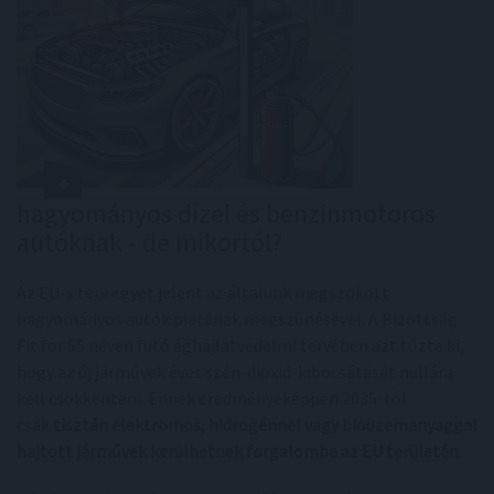
hagyományos dízel és benzinmotoros
autóknak - de mikortól?
Az EU-s terv egyet jelent az általunk megszokott
hagyományos autók piacának megszűnésével. A Bizottság
Fit for 55 néven futó éghajlatvédelmi tervében azt tűzte ki,
hogy az új járművek éves szén-dioxid-kibocsátását nullára
kell csökkenteni. Ennek eredményeképpen 2035-től
csak
tisztán elektromos, hidrogénnel vagy bioüzemanyaggal
hajtott járművek kerülhetnek forgalomba az EU területén
.