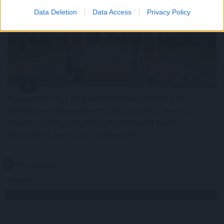
Data Deletion
Data Access
Privacy Policy
Közismert, hogy a rendszeres mozgás védi a szív- és
érrendszert. Kevesebben tudják azonban, hogy a
szellemi fittség megőrzéséhez a fizikai edzés
önmagában nem mindig elegendő .
2026. 08. 08. 03:00
Megosztás:
TOVÁBB