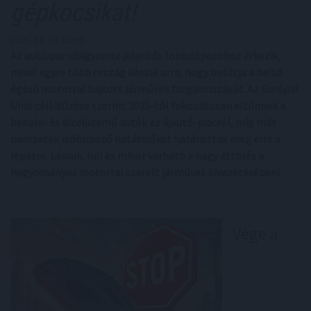
gépkocsikat!
2025. 04. 14. 02:00
Az autóipar világszerte jelentős fordulóponthoz érkezik,
mivel egyre több ország készül arra, hogy betiltja a belső
égésű motorral hajtott járművek forgalmazását. Az Európai
Unió célkitűzése szerint 2035-től fokozatosan eltűnnek a
benzin- és dízelüzemű autók az újautó-piacról, míg más
nemzetek különböző határidőket határoztak meg erre a
lépésre. Lássuk, hol és mikor várható a nagy áttörés a
hagyományos motorral szerelt járművek kivezetésében!
Vége a