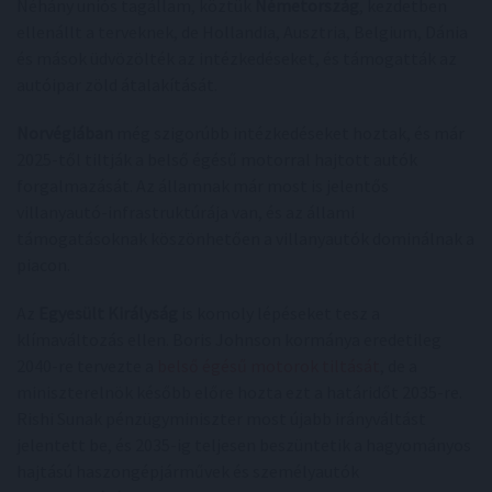
Néhány uniós tagállam, köztük
Németország
, kezdetben
ellenállt a terveknek, de Hollandia, Ausztria, Belgium, Dánia
és mások üdvözölték az intézkedéseket, és támogatták az
autóipar zöld átalakítását.
Norvégiában
még szigorúbb intézkedéseket hoztak, és már
2025-től tiltják a belső égésű motorral hajtott autók
forgalmazását. Az államnak már most is jelentős
villanyautó-infrastruktúrája van, és az állami
támogatásoknak köszönhetően a villanyautók dominálnak a
piacon.
Az
Egyesült Királyság
is komoly lépéseket tesz a
klímaváltozás ellen. Boris Johnson kormánya eredetileg
2040-re tervezte a
belső égésű motorok tiltását
, de a
miniszterelnök később előre hozta ezt a határidőt 2035-re.
Rishi Sunak pénzügyminiszter most újabb irányváltást
jelentett be, és 2035-ig teljesen beszüntetik a hagyományos
hajtású haszongépjárművek és személyautók