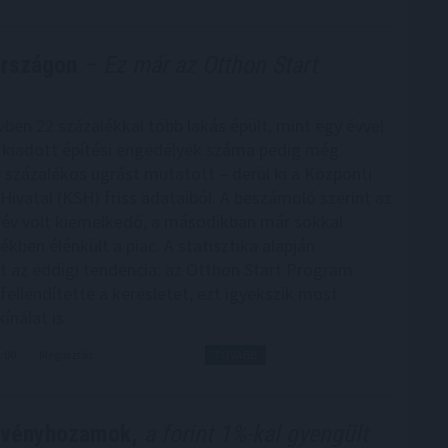
országon
– Ez már az Otthon Start
vben 22 százalékkal több lakás épült, mint egy évvel
 kiadott építési engedélyek száma pedig még
 százalékos ugrást mutatott – derül ki a Központi
 Hivatal (KSH) friss adataiból. A beszámoló szerint az
év volt kiemelkedő, a másodikban már sokkal
kben élénkült a piac. A statisztika alapján
t az eddigi tendencia: az Otthon Start Program
fellendítette a keresletet, ezt igyekszik most
ínálat is.
2:00
Megosztás:
TOVÁBB
ötvényhozamok,
a forint 1%-kal gyengült