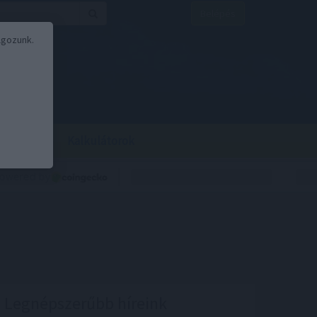
Belépés
lgozunk.
BOR
BIRS
Kalkulátorok
Legnépszerűbb híreink