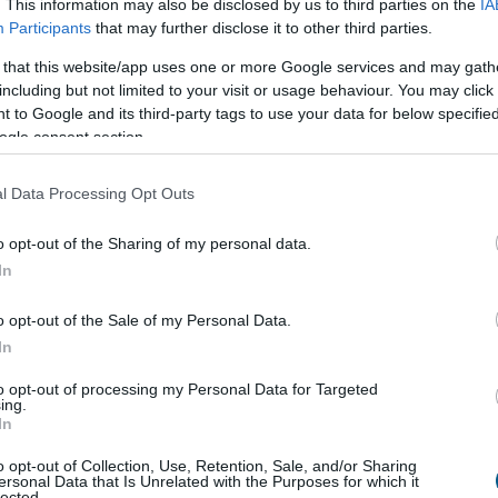
. This information may also be disclosed by us to third parties on the
IA
 Versenyhivatal (GVH) több mint 68 millió forint
Participants
that may further disclose it to other third parties.
yeleti bírságot szabott ki a Hair-Line Kft.-re – az
 that this website/app uses one or more Google services and may gath
t, évtizedek óta működő hazai fodrászcikk
including but not limited to your visit or usage behaviour. You may click 
 – mert a vállalkozás a területi képviseleti
 to Google and its third-party tags to use your data for below specifi
n korlátozta termékeinek viszonteladási árait,
ogle consent section.
ületi korlátozást is alkalmazott. A viszonteladási
ése az egyik legsúlyosabb versenyjogi jogsértés, a
l Data Processing Opt Outs
működött a versenyhatósággal és előremutató
 ajánlott fel.
o opt-out of the Sharing of my personal data.
In
8:00
Megosztás:
TOVÁBB
o opt-out of the Sale of my Personal Data.
In
NKFH a kormányhivatalokkal együtt
to opt-out of processing my Personal Data for Targeted
Kereskedelmi és Fogyasztóvédelmi Hatóság (NKFH)
ing.
In
vatalok bevonásával országos ellenőrzést végez a
konyhát képviselő vendéglátóhelyeken. Az
o opt-out of Collection, Use, Retention, Sale, and/or Sharing
k célja a fogyasztók egészségének védelme,
ersonal Data that Is Unrelated with the Purposes for which it
lected.