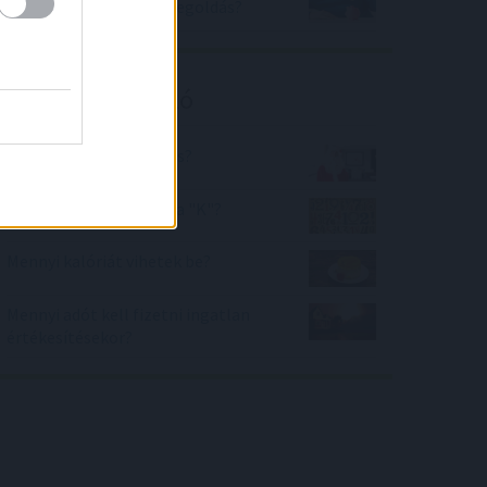
- 2022-ben mi a jobb megoldás?
Kalkulátor ajánló
Mit hoz Neked a Mikulás?
Milyen számjegy lehet a "K"?
Mennyi kalóriát vihetek be?
Mennyi adót kell fizetni ingatlan
értékesítésekor?