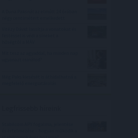
A Duna Paksnál az elmúlt 24 órában
négy centimétert emelkedett
Vitézy Dávid: lassítja a vonatokat és
festéssel is védi a síneket a
hőségtől a MÁV
Mit tesz az agyaddal, ha minden nap
ugyanazt csinálod?
Még Paks kiesését is áthidalhatná a
megfelelő energiatárolás
Legfrissebb híreink
Stabilcoin APY fogalma, jelentése
és értelmezése – hogyan működik a
stabilcoinok éves hozama?