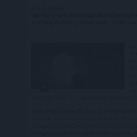
2024. 02. 18. 20:00
Legalább 9 kezdő technológiai vállalkozásba szer
Technologies Holding leányvállalata, az OXO Labs 
A k
ber
fon
kih
vár
leh
aká
bekerülhetnek a cégek, egy nagyobb összegű befekt
Ismertették, hogy az OXO Labs a Nemzeti Kutatási,
meghirdetett Startup Factory pályázatán 450 millió
támogatott inkubátorcégként készen áll arra, hogy
támogassa az új technológiai cégeket. Az érdeklőd