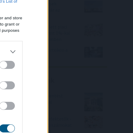
B’s List of
Beindultak a lakásépítések
Magyarországon – Ez már az
Otthon Start hatása?
er and store
to grant or
Felfelé mozdultak a fejlett piaci
ed purposes
kötvényhozamok, a forint 1%-kal
gyengült az euróval szemben
Mínuszban zártak csütörtökön a
Wall Street-i indexek
Friss elemzéseink
Fokozatos kamatcsökkentést
támogatnak az amerikai
jegybankárok
Örülhetnek a Richter befektetők -
piaci konszenzus feletti számokat
közölt a tőzsdei vállalat