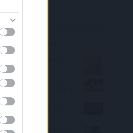
4IG elemzés
Richter elemzés
Befektetési tippek
Mi lesz a forint árfolyamával?
Újabb bankok álltak le a zöld
hitellel, alig maradt már lehetőség
az igénylésre
Így jártak azok, akik a héten a
magyar tőzsdébe fektettek -
Buksz?
Bankbetét vagy ingatlanbefektetés