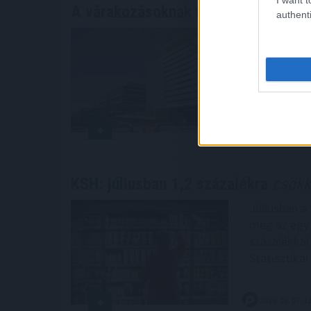
A várakozásoknak megfelelő bevét
authenti
A Richter G
461,6 milliá
azonos idősz
Budapesti É
2026. 08. 07. 1
KSH: júliusban 1,2 százalékra
csökke
Júliusban a
meg az egy 
százalékkal
Statisztikai
2026. 08. 07. 1