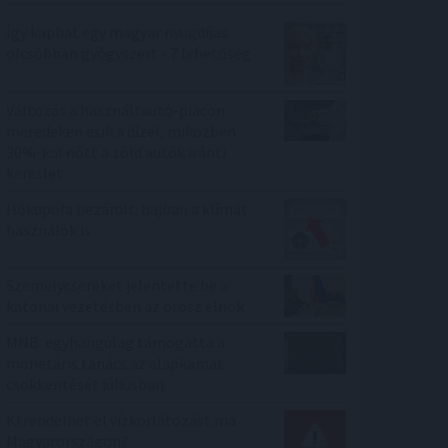
Így kaphat egy magyar nyugdíjas
olcsóbban gyógyszert - 7 lehetőség
Változás a használtautó-piacon:
meredeken esik a dízel, miközben
30%-kal nőtt a zöld autók iránti
kereslet
Hőkupola bezárult: bajban a klímát
használók is
Személycseréket jelentette be a
katonai vezetésben az orosz elnök
MNB: egyhangúlag támogatta a
monetáris tanács az alapkamat
csökkentését júliusban
Ki rendelhet el vízkorlátozást ma
Magyarországon?