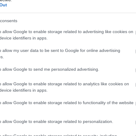
nak vizsgálata, hogy az érintett vállalkozások
Out
az élelmiszer-biztonsági, higiéniai és fogyasztói
i előírásokat.
consents
7:00
Megosztás:
TOVÁBB
o allow Google to enable storage related to advertising like cookies on
evice identifiers in apps.
o allow my user data to be sent to Google for online advertising
s.
kek
jelenlétét a kereskedelmi láncok
lmazkodást kívánt az első félév az élelmiszer-
to allow Google to send me personalized advertising.
elmi láncoktól és ez a második félévben is így
flációs környezet ugyan mérsékelte az árakat, ez
o allow Google to enable storage related to analytics like cookies on
evice identifiers in apps.
 járt együtt az értékesítési volumenek hasonló
ekedésével - derült ki a CBA és a Penny
o allow Google to enable storage related to functionality of the website
ől.
6:00
Megosztás:
TOVÁBB
o allow Google to enable storage related to personalization.
o allow Google to enable storage related to security, including