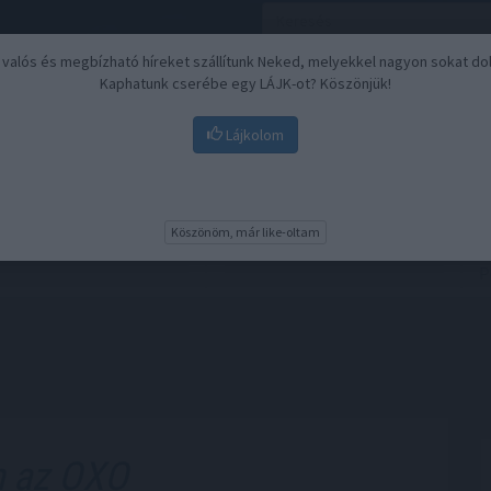
, valós és megbízható híreket szállítunk Neked, melyekkel nagyon sokat do
Kaphatunk cserébe egy LÁJK-ot? Köszönjük!
Lájkolom
Nyugdíj
Biztosítási befektetések
BU
Köszönöm, már like-oltam
 az OXO