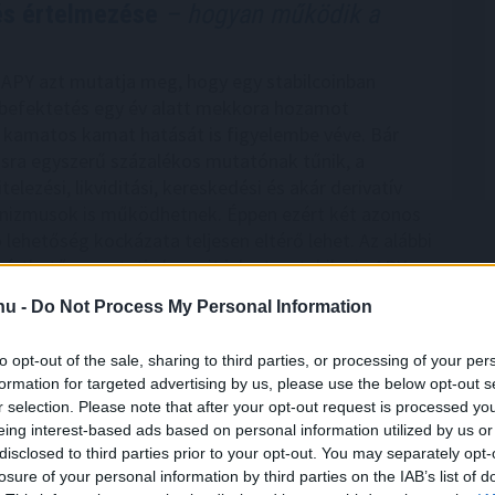
 és értelmezése
– hogyan működik a
n APY azt mutatja meg, hogy egy stabilcoinban
 befektetés egy év alatt mekkora hozamot
 kamatos kamat hatását is figyelembe véve. Bár
tásra egyszerű százalékos mutatónak tűnik, a
telezési, likviditási, kereskedési és akár derivatív
nizmusok is működhetnek. Éppen ezért két azonos
 lehetőség kockázata teljesen eltérő lehet. Az alábbi
érthetően mutatja be, mit jelent a stabilcoin APY,
tkezik a hozam, milyen kockázatokkal járhat, és
.hu -
Do Not Process My Personal Information
 figyelni egy ilyen ajánlat értékelésekor.
to opt-out of the sale, sharing to third parties, or processing of your per
9:00
Megosztás:
TOVÁBB
formation for targeted advertising by us, please use the below opt-out s
r selection. Please note that after your opt-out request is processed y
eing interest-based ads based on personal information utilized by us or
rt hazai fodrászcikk
forgalmazó, komoly
disclosed to third parties prior to your opt-out. You may separately opt-
losure of your personal information by third parties on the IAB’s list of