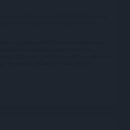
s-on keresztül finanszírozza a kezdő vállalkozásokat
alósítsák fejlesztési és piacra lépési terveket,
ió forint, 2022-ben 104,25 millió forint árbevétellel
zteséget könyveltek el, tavaly 3,7 millió forint
sátója, 2021-ben 17,7 millió forint, 2022-ben 88,8 millió
sége meghaladta a 380 millió forintot, 2022-ben