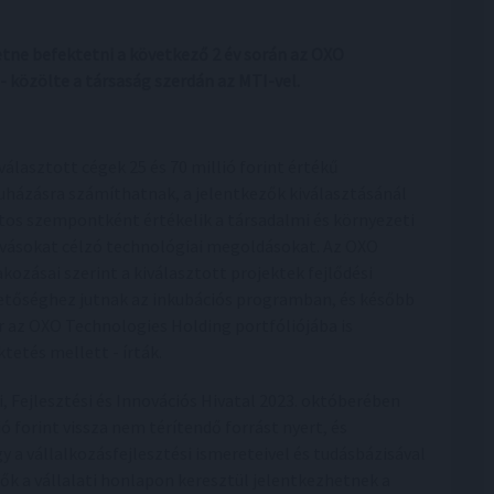
etne befektetni a következő 2 év során az OXO
- közölte a társaság szerdán az MTI-vel.
iválasztott cégek 25 és 70 millió forint értékű
uházásra számíthatnak, a jelentkezők kiválasztásánál
tos szempontként értékelik a társadalmi és környezeti
ívásokat célzó technológiai megoldásokat. Az OXO
akozásai szerint a kiválasztott projektek fejlődési
etőséghez jutnak az inkubációs programban, és később
r az OXO Technologies Holding portfóliójába is
etés mellett - írták.
 Fejlesztési és Innovációs Hivatal 2023. októberében
 forint vissza nem térítendő forrást nyert, és
 a vállalkozásfejlesztési ismereteivel és tudásbázisával
ők a vállalati honlapon keresztül jelentkezhetnek a