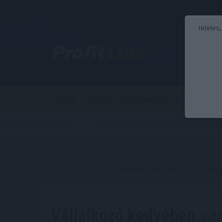
2026. augusztus 7., péntek - Ibolya
Hiteles
Hírek
Tőzsde
Kriptovaluta
Stabilcoin
Kezdőoldal
//
Hírek
// Vállalkozó kedvében van az OXO
Vállalkozó kedvében
van