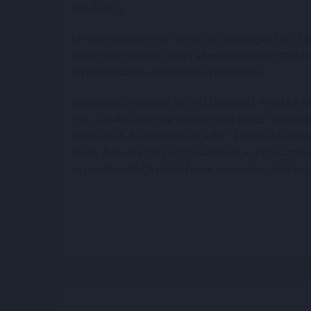
pályázatra.
Korábbi közleménye szerint az anyacég az OXO Lab
abban a reményben, hogy a kedvezményezettek megv
megalapozzák a későbbi növekedésüket.
Beszámolója alapján az OXO Labs 2021-ben 14,5 mill
zárt. Tavalyelőtt még majdnem 24 millió forint ves
nyereséget. Az anyavállalat a BÉT értékpapír-kiboc
forint árbevétellel zárt. Tavalyelőtt a cég veszte
ugyanakkor 262,8 millió forint nyereséget értek el.