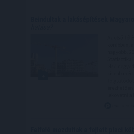
Beindultak a lakásépítések Magyar
hatása?
Az első félé
korábban, a
nagyobb, 29
Statisztikai
első negyed
kisebb mérté
folytatódot
érezhetően 
lekövetni a k
2026. 08. 07. 1
Felfelé mozdultak a fejlett piaci k