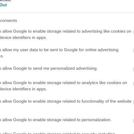
Out
consents
 lakások, mint tavaly ilyenkor
o allow Google to enable storage related to advertising like cookies on
n sokan attól tartottak, hogy idén is jelentős
evice identifiers in apps.
sz a lakáspiacon, mostanra egyértelművé vált, hogy
ás kifulladt, és a piac a fokozatos normalizálódás
o allow my user data to be sent to Google for online advertising
zdult el. A vásárlók közül egyre többen kivárnak,
s.
 összehasonlítják a kínálatot, és hosszabb ideig
to allow Google to send me personalized advertising.
gfelelő ingatlant – derül ki a legfrissebb Zenga
darból. Bár 2026 júliusában tovább emelkedtek a
o allow Google to enable storage related to analytics like cookies on
nok hirdetési árai, az éves árnövekedés üteme
evice identifiers in apps.
és Budapesten is lassult, sőt van egy megyénk, ahol
bak a meghirdetett lakóingatlanok, mint egy évvel
o allow Google to enable storage related to functionality of the website
6:00
Megosztás:
TOVÁBB
o allow Google to enable storage related to personalization.
o allow Google to enable storage related to security, including