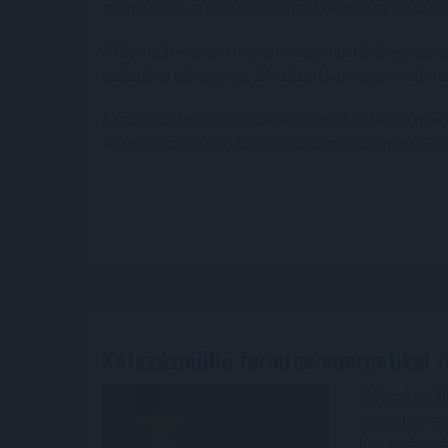
szomszédos, a szesztilalom alá nem vont városr
A főpolgármesteri hivatal megrendelésére januárb
százaléka támogatja, 27 százalékuk viszont ellenz
Az alkoholárusítás éjszakai tilalmát 2018 óta már
köztük Krakkó és Gdansk városában, valamint Poz
Kétszázmillió forintos energetikai
f
Kétszázmill
energiamene
közintézmé