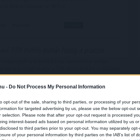
a az önkormányzat az MTI-t.
0:00
Megosztás:
TOVÁBB
avi 759 millió dollár forog a piacon
 felpörgött a kriptokártyák használata: a havi
lumen már meghaladja a 759 millió dollárt, miközben
ezeti a piacot, és egyre több új szereplő szerez
. A trend azt mutatja, hogy a stabilcoinok egyre
.hu -
Do Not Process My Personal Information
pnek a kriptotőzsdék világából, és valódi, mindennapi
zzé válhatnak.
to opt-out of the sale, sharing to third parties, or processing of your per
formation for targeted advertising by us, please use the below opt-out s
9:00
Megosztás:
TOVÁBB
r selection. Please note that after your opt-out request is processed y
eing interest-based ads based on personal information utilized by us or
disclosed to third parties prior to your opt-out. You may separately opt-
ilágítás a közmédiánál
losure of your personal information by third parties on the IAB’s list of