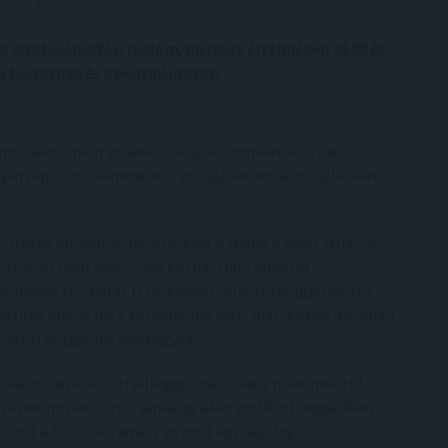
ai alkoholárusítási tilalom, melynek értelmében 22.00 és
i a boltokban és a benzinkutakon.
intézkedés nem vonatkozik az éttermekre és a varsói
pin repülőtér vámmentes zónájában működő üzletekre
.
észleges prohibíció bevezetését a Miénk a Város (Miasto
t Nasze) nevű varsói civil közhasznú szervezet
deményezte. Rafal Trzaskowski varsói főpolgármester
detileg ellenezte a kezdeményezést, márciusban azonban
ővárosi közgyűlés jóváhagyta.
lvárosban kísérleti jelleggel már tavaly novembertől
szerint novembertől januárig a két említett negyedben
 volt a bűnözés, amely viszont egyidejűleg a