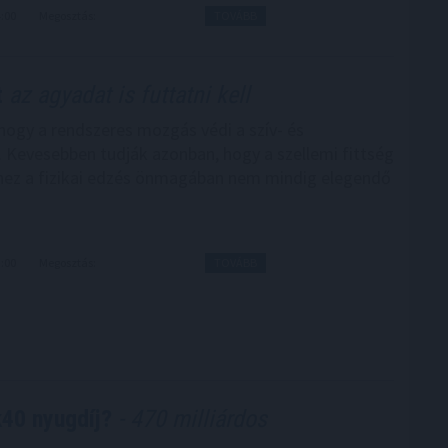
4:00
Megosztás:
TOVÁBB
t
az agyadat is futtatni kell
hogy a rendszeres mozgás védi a szív- és
. Kevesebben tudják azonban, hogy a szellemi fittség
ez a fizikai edzés önmagában nem mindig elegendő
3:00
Megosztás:
TOVÁBB
k40 nyugdíj?
- 470 milliárdos