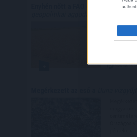
Enyhén nőtt a FAO élelmiszerár-inde
authenti
geopolitikai aggodalmak közepette
A FAO élelm
emelkedett 
energiapiac
gabonafélék,
ENSZ Élelme
2026. 08. 08. 0
Megérkezett az eső a
Duna vízgyűjt
Megérkezett
magyarorszá
centimétere
Országos Ví
pénteken.