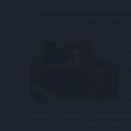
2026. 06. 01. 15:30
Varsóban hétfőtől hatályba lép a részleges éjszak
6.00 óra között tilos szeszes italokat értékesíten
Az 
Cho
sem
A r
Jes
kez
ere
a f
A szesztilalmat Varsó két negyedében, köztük a be
bevezették. A varsói rendőr-főkapitányság adatai 
évi összehasonlításban 37 százalékkal alacsonyabb