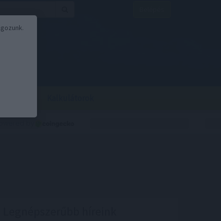
Belépés
lgozunk.
BOR
BIRS
Kalkulátorok
Legnépszerűbb híreink