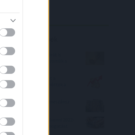
4IG elemzés
Richter elemzés
Befektetési tippek
Trump szavai az arany árát is
elérték - mindeközben romlik a
forint!
Júniusban már csökkent a
hitelezés, de legalább nőttek a
betéti kamatok
2022-ben újabb panelreneszánsz
indult a lakáspiacon
Lakáshitel szeretnél felvenni 2022-
ben? Akkor sok-sok támogatást
kaphatsz!