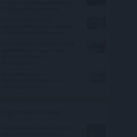
százezer forintnál is többet ér egy
új céges ügyfél a bankoknak
100 millió felett már az
agglomeráció nyer, kifelé tolódik a
drágább ingatlanok kereslete
A benzinkutaktól a boltok polcaiig:
így drágíthatja meg a Hormuzi-
szoros konfliktusa a
mindennapokat
Így változtatja meg a
fizetésemelési tárgyalásokat a
bértranszparencia
Legfrissebb híreink
Kétszázmillió forintos energetikai
fejlesztés kezdődött Békésen