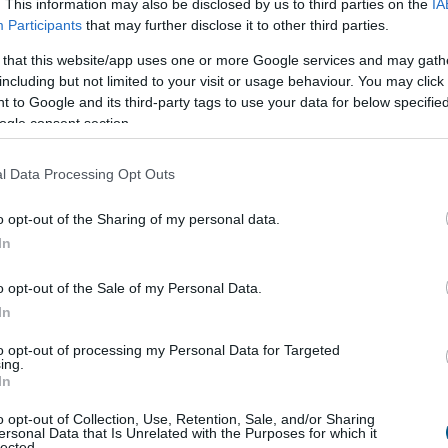
. This information may also be disclosed by us to third parties on the
IA
sgálat és átvilágítás a közmédiánál - közölte a
Participants
that may further disclose it to other third parties.
kapcsolatokért és kultúráért felelős miniszter a
 that this website/app uses one or more Google services and may gath
dalán pénteken közzétett videójában.
including but not limited to your visit or usage behaviour. You may click 
 to Google and its third-party tags to use your data for below specifi
ogle consent section.
8:00
Megosztás:
TOVÁBB
l Data Processing Opt Outs
o opt-out of the Sharing of my personal data.
In
ik a közvetlen
agrártámogatások
o opt-out of the Sale of my Personal Data.
bbinál hamarabb kezdődik a közvetlen
In
tások előlegfizetése idén, az utalások már
to opt-out of processing my Personal Data for Targeted
özepén indulhatnak - jelentette be az agrár- és
ing.
In
gazdasági miniszter videóüzenetben pénteken.
o opt-out of Collection, Use, Retention, Sale, and/or Sharing
ersonal Data that Is Unrelated with the Purposes for which it
7:00
Megosztás:
TOVÁBB
lected.