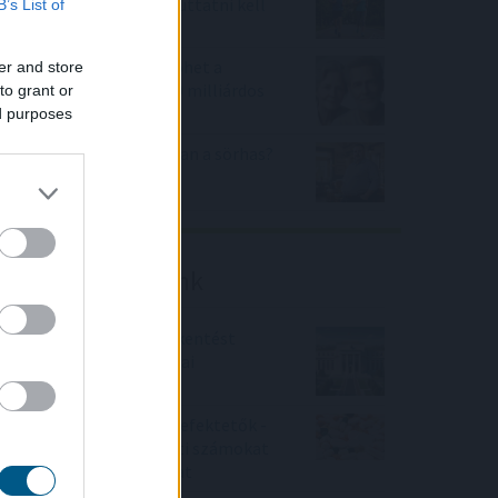
mellett az agyadat is futtatni kell
B’s List of
A Nők40 nyugdíj után jöhet a
er and store
Férfiak40 nyugdíj? - 470 milliárdos
to grant or
nyugdíjprogram
ed purposes
Tényleg nem a sörtől van a sörhas?
Akkor mitől?
Friss elemzéseink
Fokozatos kamatcsökkentést
támogatnak az amerikai
jegybankárok
Örülhetnek a Richter befektetők -
piaci konszenzus feletti számokat
közölt a tőzsdei vállalat