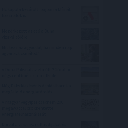
Hőkupola bezárult: bajban a klímát
használók is
Megérkezett az eső a Duna
vízgyűjtőjére
Mit tesz az agyaddal, ha minden nap
ugyanazt csinálod?
A Duna Paksnál az elmúlt 24 órában
négy centimétert emelkedett
Még Paks kiesését is áthidalhatná a
megfelelő energiatárolás
A magyar vegyipar csaknem 200
megawattal csökkentette
energiafelhasználását
Durvul a verseny: nullás díjakat és