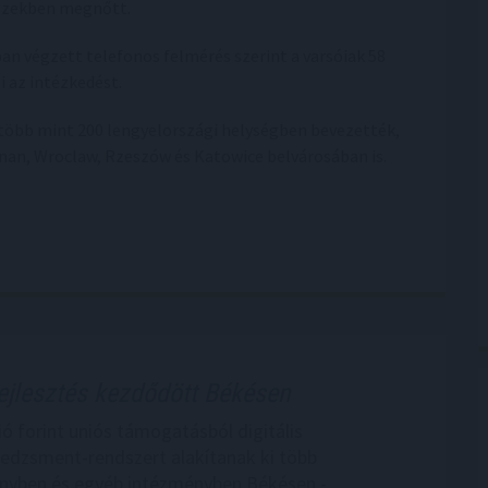
észekben megnőtt.
an végzett telefonos felmérés szerint a varsóiak 58
i az intézkedést.
 több mint 200 lengyelországi helységben bevezették,
nan, Wroclaw, Rzeszów és Katowice belvárosában is.
ejlesztés kezdődött Békésen
ió forint uniós támogatásból digitális
dzsment-rendszert alakítanak ki több
nyben és egyéb intézményben Békésen -