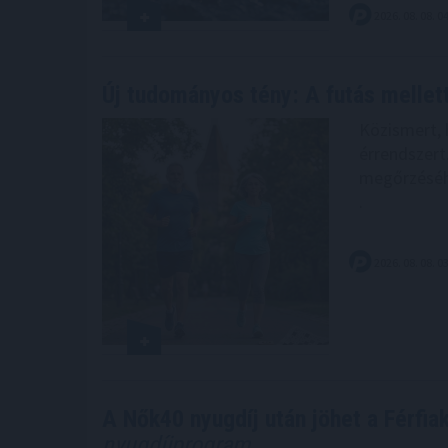
2026. 08. 08. 0
Új tudományos tény: A futás mellet
Közismert, 
érrendszert
megőrzéséh
.
2026. 08. 08. 0
A Nők40 nyugdíj után jöhet a Férfia
nyugdíjprogram