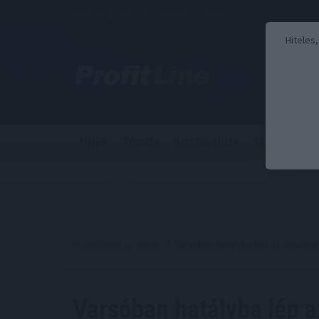
2026. augusztus 8., szombat - László
Hiteles
Hírek
Tőzsde
Kriptovaluta
Stabilcoin
Kezdőoldal
//
Hírek
// Varsóban hatályba lép az éjszakai
Varsóban hatályba lép a