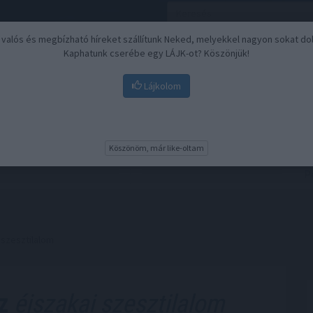
, valós és megbízható híreket szállítunk Neked, melyekkel nagyon sokat do
Kaphatunk cserébe egy LÁJK-ot? Köszönjük!
Lájkolom
Nyugdíj
Biztosítási befektetések
BU
Köszönöm, már like-oltam
 szesztilalom
z
éjszakai szesztilalom